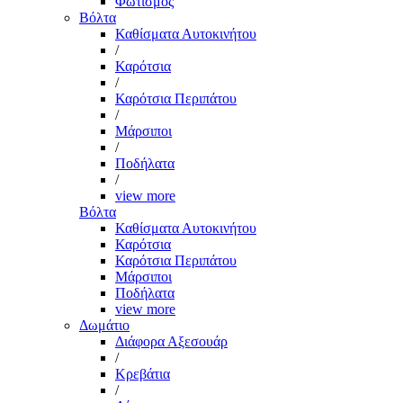
Φωτισμός
Βόλτα
Καθίσματα Αυτοκινήτου
/
Καρότσια
/
Καρότσια Περιπάτου
/
Μάρσιποι
/
Ποδήλατα
/
view more
Βόλτα
Καθίσματα Αυτοκινήτου
Καρότσια
Καρότσια Περιπάτου
Μάρσιποι
Ποδήλατα
view more
Δωμάτιο
Διάφορα Αξεσουάρ
/
Κρεβάτια
/