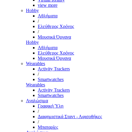
view more
Hobby
Αθλήματα
/
Ελεύθερος Χρόνος
/
Μουσικά Όργανα
Hobby
Αθλήματα
Ελεύθερος Χρόνος
Μουσικά Όργανα
Wearables
Activity Trackers
/
Smartwatches
Wearables
Activity Trackers
Smartwatches
Αναλώσιμα
Γραφική Ύλη
/
Διαφημιστικά Σταντ - Αφισοθήκες
/
Μπαταρίες