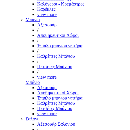
Καλόγεροι - Κρεμάστρες
Καρέκλες
view more
Μπάνιο
Αξεσουάρ
/
Αποθηκευτικοί Χώροι
/
Έπιπλο μπάνιου νιπτήρα
/
Καθρέπτες Μπάνιου
/
Πετσέτες Μπάνιου
/
view more
Μπάνιο
Αξεσουάρ
Αποθηκευτικοί Χώροι
Έπιπλο μπάνιου νιπτήρα
Καθρέπτες Μπάνιου
Πετσέτες Μπάνιου
view more
Σαλόνι
Αξεσουάρ Σαλονιού
/