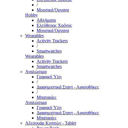
/
Μουσικά Όργανα
Hobby
Αθλήματα
Ελεύθερος Χρόνος
Μουσικά Όργανα
Wearables
Activity Trackers
/
Smartwatches
Wearables
Activity Trackers
Smartwatches
Αναλώσιμα
Γραφική Ύλη
/
Διαφημιστικά Σταντ - Αφισοθήκες
/
Μπαταρίες
Αναλώσιμα
Γραφική Ύλη
Διαφημιστικά Σταντ - Αφισοθήκες
Μπαταρίες
Αξεσουάρ Κινητών - Tablet