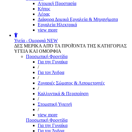
Aτομική Προστασία
Kήπος
Αέρας
Διάφορα Δομικά Εργαλεία & Μηχανήματα
Εργαλεία Ηλεκτρικά
view more
Υγεία - Ομορφιά
NEW
ΔΕΣ ΜΕΡΙΚΑ ΑΠΌ ΤΑ ΠΡΟΪΌΝΤΑ ΤΗΣ ΚΑΤΗΓΟΡΙΑΣ
ΥΓΕΙΑ ΚΑΙ ΟΜΟΡΦΙΑ
Προσωπική Φροντίδα
Για την Γυναίκα
/
Για τον Άνδρα
/
Ζυγαριές Σώματος & Λιπομετρητές
/
Καλλυντικά & Περιποίηση
/
Στοματική Υγιεινή
/
view more
Προσωπική Φροντίδα
Για την Γυναίκα
Για τον Άνδρα