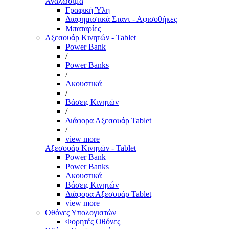
Αναλώσιμα
Γραφική Ύλη
Διαφημιστικά Σταντ - Αφισοθήκες
Μπαταρίες
Αξεσουάρ Κινητών - Tablet
Power Bank
/
Power Banks
/
Ακουστικά
/
Βάσεις Κινητών
/
Διάφορα Αξεσουάρ Tablet
/
view more
Αξεσουάρ Κινητών - Tablet
Power Bank
Power Banks
Ακουστικά
Βάσεις Κινητών
Διάφορα Αξεσουάρ Tablet
view more
Οθόνες Υπολογιστών
Φορητές Οθόνες