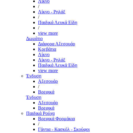
Λίκνο
/
Λίκνο - Ρηλάξ
/
Παιδικά Λευκά Είδη
/
view more
Δωμάτιο
Διάφορα Αξεσουάρ
Κρεβάτια
Λίκνο
Λίκνο - Ρηλάξ
Παιδικά Λευκά Είδη
view more
Ένδυση
Αξεσουάρ
/
Βρεφικά
Ένδυση
Αξεσουάρ
Βρεφικά
Παιδικά Ρούχα
Βρεφικά Φορμάκια
/
Γάντια - Κασκόλ - Σκούφοι