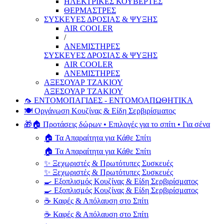
ΗΛΕΚΤΡΙΚΕΣ ΚΟΥΒΕΡΤΕΣ
ΘΕΡΜΑΣΤΡΕΣ
ΣΥΣΚΕΥΕΣ ΔΡΟΣΙΑΣ & ΨΥΞΗΣ
AIR COOLER
/
ΑΝΕΜΙΣΤΗΡΕΣ
ΣΥΣΚΕΥΕΣ ΔΡΟΣΙΑΣ & ΨΥΞΗΣ
AIR COOLER
ΑΝΕΜΙΣΤΗΡΕΣ
ΑΞΕΣΟΥΑΡ ΤΖΑΚΙΟΥ
ΑΞΕΣΟΥΑΡ ΤΖΑΚΙΟΥ
🦟 ΕΝΤΟΜΟΠΑΓΙΔΕΣ - ΕΝΤΟΜΟΑΠΩΘΗΤΙΚΑ
🍽️ Οργάνωση Κουζίνας & Είδη Σερβιρίσματος
🎁🏠 Προτάσεις δώρων • Επιλογές για το σπίτι • Για σένα
🏠 Τα Απαραίτητα για Κάθε Σπίτι
🏠 Τα Απαραίτητα για Κάθε Σπίτι
✨ Ξεχωριστές & Πρωτότυπες Συσκευές
✨ Ξεχωριστές & Πρωτότυπες Συσκευές
🍳 Εξοπλισμός Κουζίνας & Είδη Σερβιρίσματος
🍳 Εξοπλισμός Κουζίνας & Είδη Σερβιρίσματος
☕ Καφές & Απόλαυση στο Σπίτι
☕ Καφές & Απόλαυση στο Σπίτι