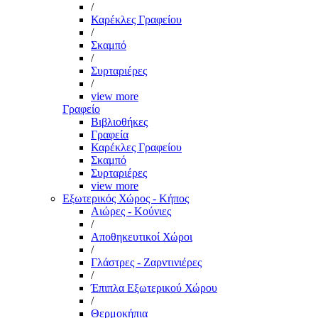
/
Καρέκλες Γραφείου
/
Σκαμπό
/
Συρταριέρες
/
view more
Γραφείο
Βιβλιοθήκες
Γραφεία
Καρέκλες Γραφείου
Σκαμπό
Συρταριέρες
view more
Εξωτερικός Χώρος - Κήπος
Αιώρες - Κούνιες
/
Αποθηκευτικοί Χώροι
/
Γλάστρες - Ζαρντινιέρες
/
Έπιπλα Εξωτερικού Χώρου
/
Θερμοκήπια