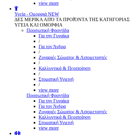
view more
Υγεία - Ομορφιά
NEW
ΔΕΣ ΜΕΡΙΚΑ ΑΠΌ ΤΑ ΠΡΟΪΌΝΤΑ ΤΗΣ ΚΑΤΗΓΟΡΙΑΣ
ΥΓΕΙΑ ΚΑΙ ΟΜΟΡΦΙΑ
Προσωπική Φροντίδα
Για την Γυναίκα
/
Για τον Άνδρα
/
Ζυγαριές Σώματος & Λιπομετρητές
/
Καλλυντικά & Περιποίηση
/
Στοματική Υγιεινή
/
view more
Προσωπική Φροντίδα
Για την Γυναίκα
Για τον Άνδρα
Ζυγαριές Σώματος & Λιπομετρητές
Καλλυντικά & Περιποίηση
Στοματική Υγιεινή
view more