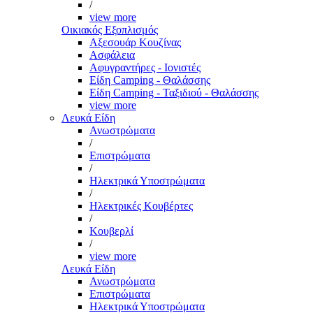
/
view more
Οικιακός Εξοπλισμός
Αξεσουάρ Κουζίνας
Ασφάλεια
Αφυγραντήρες - Ιονιστές
Είδη Camping - Θαλάσσης
Είδη Camping - Ταξιδιού - Θαλάσσης
view more
Λευκά Είδη
Ανωστρώματα
/
Επιστρώματα
/
Ηλεκτρικά Υποστρώματα
/
Ηλεκτρικές Κουβέρτες
/
Κουβερλί
/
view more
Λευκά Είδη
Ανωστρώματα
Επιστρώματα
Ηλεκτρικά Υποστρώματα