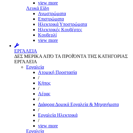
view more
Λευκά Είδη
Ανωστρώματα
Επιστρώματα
Ηλεκτρικά Υποστρώματα
Ηλεκτρικές Κουβέρτες
Κουβερλί
view more
ΕΡΓΑΛΕΙΑ
ΔΕΣ ΜΕΡΙΚΑ ΑΠΌ ΤΑ ΠΡΟΪΌΝΤΑ ΤΗΣ ΚΑΤΗΓΟΡΙΑΣ
ΕΡΓΑΛΕΙΑ
Εργαλεία
Aτομική Προστασία
/
Kήπος
/
Αέρας
/
Διάφορα Δομικά Εργαλεία & Μηχανήματα
/
Εργαλεία Ηλεκτρικά
/
view more
Εργαλεία