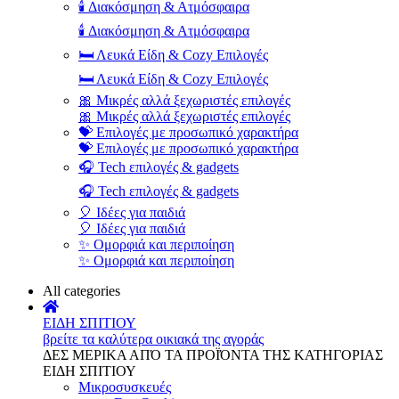
🕯️ Διακόσμηση & Ατμόσφαιρα
🕯️ Διακόσμηση & Ατμόσφαιρα
🛏️ Λευκά Είδη & Cozy Επιλογές
🛏️ Λευκά Είδη & Cozy Επιλογές
🎀 Μικρές αλλά ξεχωριστές επιλογές
🎀 Μικρές αλλά ξεχωριστές επιλογές
💝 Επιλογές με προσωπικό χαρακτήρα
💝 Επιλογές με προσωπικό χαρακτήρα
🎧 Tech επιλογές & gadgets
🎧 Tech επιλογές & gadgets
🎈 Ιδέες για παιδιά
🎈 Ιδέες για παιδιά
✨ Ομορφιά και περιποίηση
✨ Ομορφιά και περιποίηση
All categories
ΕΙΔΗ ΣΠΙΤΙΟΥ
βρείτε τα καλύτερα οικιακά της αγοράς
ΔΕΣ ΜΕΡΙΚΑ ΑΠΌ ΤΑ ΠΡΟΪΌΝΤΑ ΤΗΣ ΚΑΤΗΓΟΡΙΑΣ
ΕΙΔΗ ΣΠΙΤΙΟΥ
Μικροσυσκευές