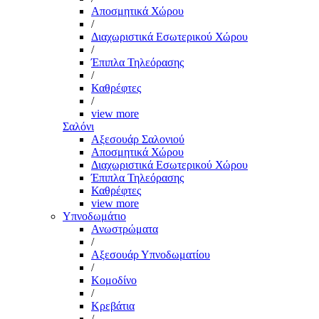
Αποσμητικά Χώρου
/
Διαχωριστικά Εσωτερικού Χώρου
/
Έπιπλα Τηλεόρασης
/
Καθρέφτες
/
view more
Σαλόνι
Αξεσουάρ Σαλονιού
Αποσμητικά Χώρου
Διαχωριστικά Εσωτερικού Χώρου
Έπιπλα Τηλεόρασης
Καθρέφτες
view more
Υπνοδωμάτιο
Ανωστρώματα
/
Αξεσουάρ Υπνοδωματίου
/
Κομοδίνο
/
Κρεβάτια
/