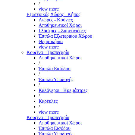
/
view more
Εξωτερικός Χώρος - Κήπος
Αιώρες - Κούνιες
Αποθηκευτικοί Χώροι
Γλάστρες - Ζαρντινιέρες
Έπιπλα Εξωτερικού Χώρου
Θερμοκήπια
view more
Κουζίνα - Τραπεζαρία
Αποθηκευτικοί Χώροι
/
Έπιπλα Εισόδου
/
Έπιπλα Υποδοχής
/
Καλόγεροι - Κρεμάστρες
/
Καρέκλες
/
view more
Κουζίνα - Τραπεζαρία
Αποθηκευτικοί Χώροι
Έπιπλα Εισόδου
Έπιπλα Υποδοχής