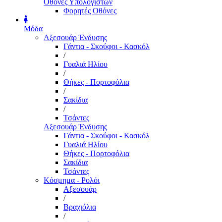
Οθόνες Υπολογιστών
Φορητές Οθόνες
Μόδα
Αξεσουάρ Ένδυσης
Γάντια - Σκούφοι - Κασκόλ
/
Γυαλιά Ηλίου
/
Θήκες - Πορτοφόλια
/
Σακίδια
/
Τσάντες
Αξεσουάρ Ένδυσης
Γάντια - Σκούφοι - Κασκόλ
Γυαλιά Ηλίου
Θήκες - Πορτοφόλια
Σακίδια
Τσάντες
Κόσμημα - Ρολόι
Αξεσουάρ
/
Βραχιόλια
/