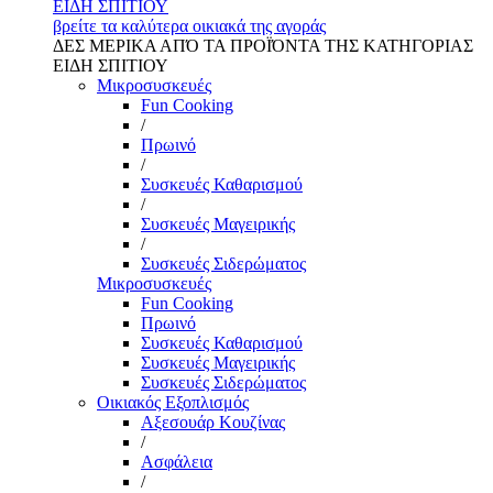
ΕΙΔΗ ΣΠΙΤΙΟΥ
βρείτε τα καλύτερα οικιακά της αγοράς
ΔΕΣ ΜΕΡΙΚΑ ΑΠΌ ΤΑ ΠΡΟΪΌΝΤΑ ΤΗΣ ΚΑΤΗΓΟΡΙΑΣ
ΕΙΔΗ ΣΠΙΤΙΟΥ
Μικροσυσκευές
Fun Cooking
/
Πρωινό
/
Συσκευές Καθαρισμού
/
Συσκευές Μαγειρικής
/
Συσκευές Σιδερώματος
Μικροσυσκευές
Fun Cooking
Πρωινό
Συσκευές Καθαρισμού
Συσκευές Μαγειρικής
Συσκευές Σιδερώματος
Οικιακός Εξοπλισμός
Αξεσουάρ Κουζίνας
/
Ασφάλεια
/