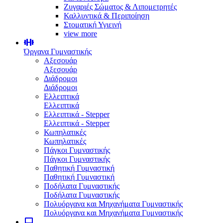
Ζυγαριές Σώματος & Λιπομετρητές
Καλλυντικά & Περιποίηση
Στοματική Υγιεινή
view more
Όργανα Γυμναστικής
Αξεσουάρ
Αξεσουάρ
Διάδρομοι
Διάδρομοι
Ελλειπτικά
Ελλειπτικά
Ελλειπτικά - Stepper
Ελλειπτικά - Stepper
Κωπηλατικές
Κωπηλατικές
Πάγκοι Γυμναστικής
Πάγκοι Γυμναστικής
Παθητική Γυμναστική
Παθητική Γυμναστική
Ποδήλατα Γυμναστικής
Ποδήλατα Γυμναστικής
Πολυόργανα και Μηχανήματα Γυμναστικής
Πολυόργανα και Μηχανήματα Γυμναστικής