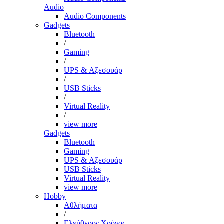
Audio
Audio Components
Gadgets
Bluetooth
/
Gaming
/
UPS & Αξεσουάρ
/
USB Sticks
/
Virtual Reality
/
view more
Gadgets
Bluetooth
Gaming
UPS & Αξεσουάρ
USB Sticks
Virtual Reality
view more
Hobby
Αθλήματα
/
Ελεύθερος Χρόνος