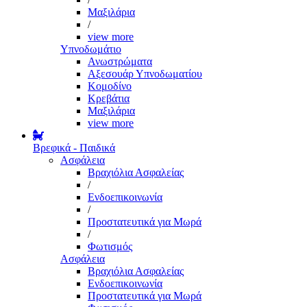
Μαξιλάρια
/
view more
Υπνοδωμάτιο
Ανωστρώματα
Αξεσουάρ Υπνοδωματίου
Κομοδίνο
Κρεβάτια
Μαξιλάρια
view more
Βρεφικά - Παιδικά
Ασφάλεια
Βραχιόλια Ασφαλείας
/
Ενδοεπικοινωνία
/
Προστατευτικά για Μωρά
/
Φωτισμός
Ασφάλεια
Βραχιόλια Ασφαλείας
Ενδοεπικοινωνία
Προστατευτικά για Μωρά