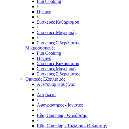
Fun Cooking
/
Πρωινό
/
Συσκευές Καθαρισμού
/
Συσκευές Μαγειρικής
/
Συσκευές Σιδερώματος
Μικροσυσκευές
Fun Cooking
Πρωινό
Συσκευές Καθαρισμού
Συσκευές Μαγειρικής
Συσκευές Σιδερώματος
Οικιακός Εξοπλισμός
Αξεσουάρ Κουζίνας
/
Ασφάλεια
/
Αφυγραντήρες - Ιονιστές
/
Είδη Camping - Θαλάσσης
/
Είδη Camping - Ταξιδιού - Θαλάσσης