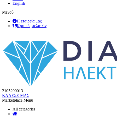
English
Μενού
Η εταιρεία μας
Κριτικές πελατών
2105200013
ΚΑΛΕΣΕ ΜΑΣ
Marketplace Menu
All categories