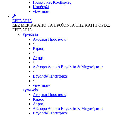
Ηλεκτρικές Κουβέρτες
Κουβερλί
view more
ΕΡΓΑΛΕΙΑ
ΔΕΣ ΜΕΡΙΚΑ ΑΠΌ ΤΑ ΠΡΟΪΌΝΤΑ ΤΗΣ ΚΑΤΗΓΟΡΙΑΣ
ΕΡΓΑΛΕΙΑ
Εργαλεία
Aτομική Προστασία
/
Kήπος
/
Αέρας
/
Διάφορα Δομικά Εργαλεία & Μηχανήματα
/
Εργαλεία Ηλεκτρικά
/
view more
Εργαλεία
Aτομική Προστασία
Kήπος
Αέρας
Διάφορα Δομικά Εργαλεία & Μηχανήματα
Εργαλεία Ηλεκτρικά