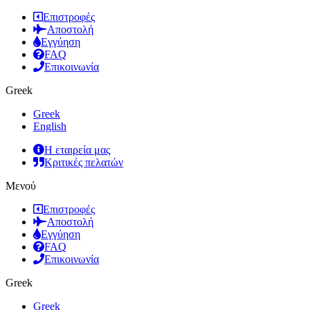
Επιστροφές
Αποστολή
Εγγύηση
FAQ
Επικοινωνία
Greek
Greek
English
Η εταιρεία μας
Κριτικές πελατών
Μενού
Επιστροφές
Αποστολή
Εγγύηση
FAQ
Επικοινωνία
Greek
Greek