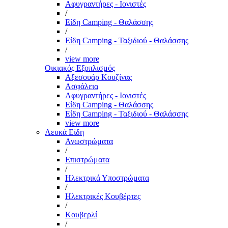
Αφυγραντήρες - Ιονιστές
/
Είδη Camping - Θαλάσσης
/
Είδη Camping - Ταξιδιού - Θαλάσσης
/
view more
Οικιακός Εξοπλισμός
Αξεσουάρ Κουζίνας
Ασφάλεια
Αφυγραντήρες - Ιονιστές
Είδη Camping - Θαλάσσης
Είδη Camping - Ταξιδιού - Θαλάσσης
view more
Λευκά Είδη
Ανωστρώματα
/
Επιστρώματα
/
Ηλεκτρικά Υποστρώματα
/
Ηλεκτρικές Κουβέρτες
/
Κουβερλί
/