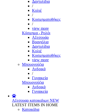
Δαχτυλίδια
/
Κολιέ
/
Κοσμηματοθήκες
/
view more
Κόσμημα - Ρολόι
Αξεσουάρ
Βραχιόλια
Δαχτυλίδια
Κολιέ
Κοσμηματοθήκες
view more
Μπουρνούζια
Ανδρικά
/
Γυναικεία
Μπουρνούζια
Ανδρικά
Γυναικεία
Αξεσουαρ κατοικιδιων
NEW
LATEST ITEMS IN HOME
Κατοικίδια