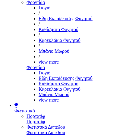
Φροντίδα
Γιογιό
/
Είδη Εκπαίδευσης Φαγητού
/
Καθίσματα Φαγητού
/
Καρεκλάκια Φαγητού
/
Μπάνιο Μωρού
/
view more
Φροντίδα
Γιογιό
Είδη Εκπαίδευσης Φαγητού
Καθίσματα Φαγητού
Καρεκλάκια Φαγητού
Μπάνιο Μωρού
view more
Φωτιστικά
Πορτατίφ
Πορτατίφ
Φωτιστικά Δαπέδου
Φωτιστικά Δαπέδου