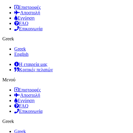
Επιστροφές
Αποστολή
Εγγύηση
FAQ
Επικοινωνία
Greek
Greek
English
Η εταιρεία μας
Κριτικές πελατών
Μενού
Επιστροφές
Αποστολή
Εγγύηση
FAQ
Επικοινωνία
Greek
Greek