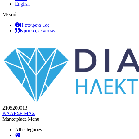
English
Μενού
Η εταιρεία μας
Κριτικές πελατών
2105200013
ΚΑΛΕΣΕ ΜΑΣ
Marketplace Menu
All categories