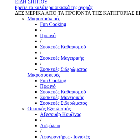
ΕΙΔΗ ΣΠΙΤΙΟΥ
βρείτε τα καλύτερα οικιακά της αγοράς
ΔΕΣ ΜΕΡΙΚΑ ΑΠΌ ΤΑ ΠΡΟΪΌΝΤΑ ΤΗΣ ΚΑΤΗΓΟΡΙΑΣ Ε
Μικροσυσκευές
Fun Cooking
/
Πρωινό
/
Συσκευές Καθαρισμού
/
Συσκευές Μαγειρικής
/
Συσκευές Σιδερώματος
Μικροσυσκευές
Fun Cooking
Πρωινό
Συσκευές Καθαρισμού
Συσκευές Μαγειρικής
Συσκευές Σιδερώματος
Οικιακός Εξοπλισμός
Αξεσουάρ Κουζίνας
/
Ασφάλεια
/
Αφυγραντήρες - Ιονιστές