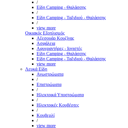
/
Είδη Camping - Θαλάσσης
/
Είδη Camping - Ταξιδιού - Θαλάσσης
/
view more
Οικιακός Εξοπλισμός
Αξεσουάρ Κουζίνας
Ασφάλεια
Αφυγραντήρες - Ιονιστές
Είδη Camping - Θαλάσσης
Είδη Camping - Ταξιδιού - Θαλάσσης
view more
Λευκά Είδη
Ανωστρώματα
/
Επιστρώματα
/
Ηλεκτρικά Υποστρώματα
/
Ηλεκτρικές Κουβέρτες
/
Κουβερλί
/
view more