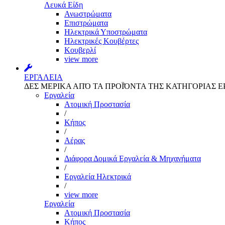
Λευκά Είδη
Ανωστρώματα
Επιστρώματα
Ηλεκτρικά Υποστρώματα
Ηλεκτρικές Κουβέρτες
Κουβερλί
view more
ΕΡΓΑΛΕΙΑ
ΔΕΣ ΜΕΡΙΚΑ ΑΠΌ ΤΑ ΠΡΟΪΌΝΤΑ ΤΗΣ ΚΑΤΗΓΟΡΙΑΣ Ε
Εργαλεία
Aτομική Προστασία
/
Kήπος
/
Αέρας
/
Διάφορα Δομικά Εργαλεία & Μηχανήματα
/
Εργαλεία Ηλεκτρικά
/
view more
Εργαλεία
Aτομική Προστασία
Kήπος