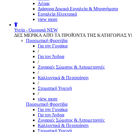
Αέρας
Διάφορα Δομικά Εργαλεία & Μηχανήματα
Εργαλεία Ηλεκτρικά
view more
Υγεία - Ομορφιά
NEW
ΔΕΣ ΜΕΡΙΚΑ ΑΠΌ ΤΑ ΠΡΟΪΌΝΤΑ ΤΗΣ ΚΑΤΗΓΟΡΙΑΣ Υ
Προσωπική Φροντίδα
Για την Γυναίκα
/
Για τον Άνδρα
/
Ζυγαριές Σώματος & Λιπομετρητές
/
Καλλυντικά & Περιποίηση
/
Στοματική Υγιεινή
/
view more
Προσωπική Φροντίδα
Για την Γυναίκα
Για τον Άνδρα
Ζυγαριές Σώματος & Λιπομετρητές
Καλλυντικά & Περιποίηση
Στοματική Υγιεινή