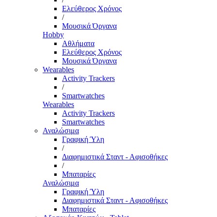
Ελεύθερος Χρόνος
/
Μουσικά Όργανα
Hobby
Αθλήματα
Ελεύθερος Χρόνος
Μουσικά Όργανα
Wearables
Activity Trackers
/
Smartwatches
Wearables
Activity Trackers
Smartwatches
Αναλώσιμα
Γραφική Ύλη
/
Διαφημιστικά Σταντ - Αφισοθήκες
/
Μπαταρίες
Αναλώσιμα
Γραφική Ύλη
Διαφημιστικά Σταντ - Αφισοθήκες
Μπαταρίες