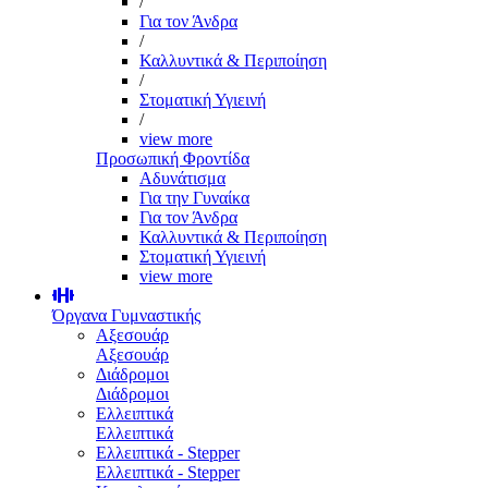
/
Για τον Άνδρα
/
Καλλυντικά & Περιποίηση
/
Στοματική Υγιεινή
/
view more
Προσωπική Φροντίδα
Αδυνάτισμα
Για την Γυναίκα
Για τον Άνδρα
Καλλυντικά & Περιποίηση
Στοματική Υγιεινή
view more
Όργανα Γυμναστικής
Αξεσουάρ
Αξεσουάρ
Διάδρομοι
Διάδρομοι
Ελλειπτικά
Ελλειπτικά
Ελλειπτικά - Stepper
Ελλειπτικά - Stepper