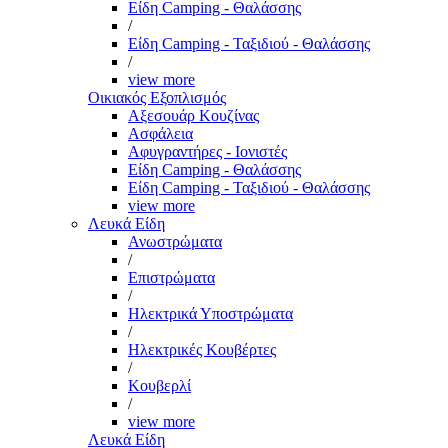
Είδη Camping - Θαλάσσης
/
Είδη Camping - Ταξιδιού - Θαλάσσης
/
view more
Οικιακός Εξοπλισμός
Αξεσουάρ Κουζίνας
Ασφάλεια
Αφυγραντήρες - Ιονιστές
Είδη Camping - Θαλάσσης
Είδη Camping - Ταξιδιού - Θαλάσσης
view more
Λευκά Είδη
Ανωστρώματα
/
Επιστρώματα
/
Ηλεκτρικά Υποστρώματα
/
Ηλεκτρικές Κουβέρτες
/
Κουβερλί
/
view more
Λευκά Είδη