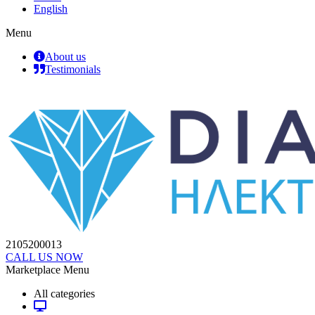
English
Menu
About us
Testimonials
2105200013
CALL US NOW
Marketplace Menu
All categories