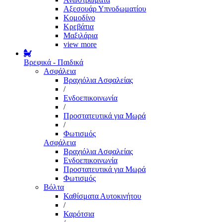
Αξεσουάρ Υπνοδωματίου
Κομοδίνο
Κρεβάτια
Μαξιλάρια
view more
Βρεφικά - Παιδικά
Ασφάλεια
Βραχιόλια Ασφαλείας
/
Ενδοεπικοινωνία
/
Προστατευτικά για Μωρά
/
Φωτισμός
Ασφάλεια
Βραχιόλια Ασφαλείας
Ενδοεπικοινωνία
Προστατευτικά για Μωρά
Φωτισμός
Βόλτα
Καθίσματα Αυτοκινήτου
/
Καρότσια