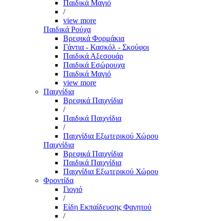
Παιδικά Μαγιό
/
view more
Παιδικά Ρούχα
Βρεφικά Φορμάκια
Γάντια - Κασκόλ - Σκούφοι
Παιδικά Αξεσουάρ
Παιδικά Εσώρουχα
Παιδικά Μαγιό
view more
Παιχνίδια
Βρεφικά Παιχνίδια
/
Παιδικά Παιχνίδια
/
Παιχνίδια Εξωτερικού Χώρου
Παιχνίδια
Βρεφικά Παιχνίδια
Παιδικά Παιχνίδια
Παιχνίδια Εξωτερικού Χώρου
Φροντίδα
Γιογιό
/
Είδη Εκπαίδευσης Φαγητού
/