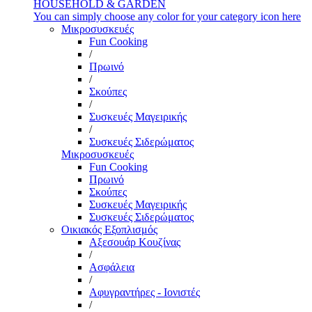
HOUSEHOLD & GARDEN
You can simply choose any color for your category icon here
Μικροσυσκευές
Fun Cooking
/
Πρωινό
/
Σκούπες
/
Συσκευές Μαγειρικής
/
Συσκευές Σιδερώματος
Μικροσυσκευές
Fun Cooking
Πρωινό
Σκούπες
Συσκευές Μαγειρικής
Συσκευές Σιδερώματος
Οικιακός Εξοπλισμός
Αξεσουάρ Κουζίνας
/
Ασφάλεια
/
Αφυγραντήρες - Ιονιστές
/