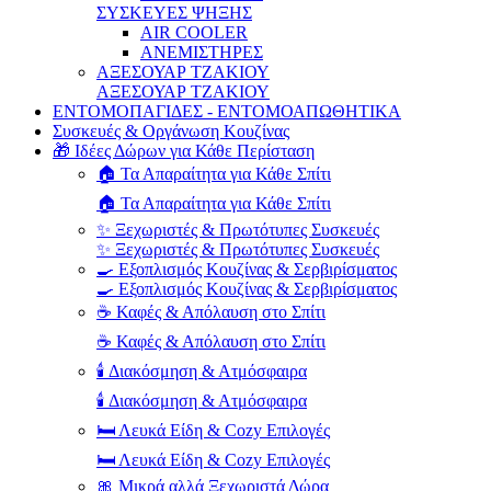
ΣΥΣΚΕΥΕΣ ΨΗΞΗΣ
AIR COOLER
ΑΝΕΜΙΣΤΗΡΕΣ
ΑΞΕΣΟΥΑΡ ΤΖΑΚΙΟΥ
ΑΞΕΣΟΥΑΡ ΤΖΑΚΙΟΥ
ΕΝΤΟΜΟΠΑΓΙΔΕΣ - ΕΝΤΟΜΟΑΠΩΘΗΤΙΚΑ
Συσκευές & Οργάνωση Κουζίνας
🎁 Ιδέες Δώρων για Κάθε Περίσταση
🏠 Τα Απαραίτητα για Κάθε Σπίτι
🏠 Τα Απαραίτητα για Κάθε Σπίτι
✨ Ξεχωριστές & Πρωτότυπες Συσκευές
✨ Ξεχωριστές & Πρωτότυπες Συσκευές
🍳 Εξοπλισμός Κουζίνας & Σερβιρίσματος
🍳 Εξοπλισμός Κουζίνας & Σερβιρίσματος
☕ Καφές & Απόλαυση στο Σπίτι
☕ Καφές & Απόλαυση στο Σπίτι
🕯️ Διακόσμηση & Ατμόσφαιρα
🕯️ Διακόσμηση & Ατμόσφαιρα
🛏️ Λευκά Είδη & Cozy Επιλογές
🛏️ Λευκά Είδη & Cozy Επιλογές
🎀 Μικρά αλλά Ξεχωριστά Δώρα