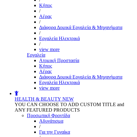
Kήπος
/
Αέρας
/
Διάφορα Δομικά Εργαλεία & Μηχανήματα
/
Εργαλεία Ηλεκτρικά
/
view more
Εργαλεία
Aτομική Προστασία
Kήπος
Αέρας
Διάφορα Δομικά Εργαλεία & Μηχανήματα
Εργαλεία Ηλεκτρικά
view more
HEALTH & BEAUTY
NEW
YOU CAN CHOOSE TO ADD CUSTOM TITLE and
ANY FEATURED PRODUCTS
Προσωπική Φροντίδα
Αδυνάτισμα
/
Για την Γυναίκα