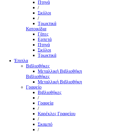
Πτηνά
/
Σκύλοι
/
Τρωκτικά
Κατοικίδια
Γάτες
Ερπετά
Πτηνά
Σκύλοι
Τρωκτικά
Έπιπλα
Βιβλιοθήκες
Μεταλλική Βιβλιοθήκη
Βιβλιοθήκες
Μεταλλική Βιβλιοθήκη
Γραφείο
Βιβλιοθήκες
/
Γραφεία
/
Καρέκλες Γραφείου
/
Σκαμπό
/