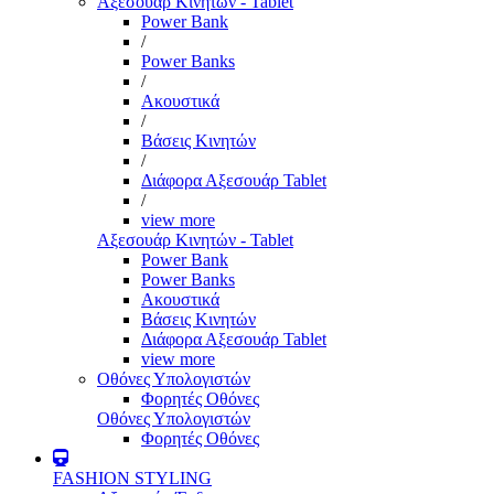
Αξεσουάρ Κινητών - Tablet
Power Bank
/
Power Banks
/
Ακουστικά
/
Βάσεις Κινητών
/
Διάφορα Αξεσουάρ Tablet
/
view more
Αξεσουάρ Κινητών - Tablet
Power Bank
Power Banks
Ακουστικά
Βάσεις Κινητών
Διάφορα Αξεσουάρ Tablet
view more
Οθόνες Υπολογιστών
Φορητές Οθόνες
Οθόνες Υπολογιστών
Φορητές Οθόνες
FASHION STYLING