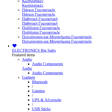
Κωπηλατικές
Κωπηλατικές
Πάγκοι Γυμναστικής
Πάγκοι Γυμναστικής
Παθητική Γυμναστική
Παθητική Γυμναστική
Ποδήλατα Γυμναστικής
Ποδήλατα Γυμναστικής
Πολυόργανα και Μηχανήματα Γυμναστικής
Πολυόργανα και Μηχανήματα Γυμναστικής
ELECTRONICS
Big Sales
Featured items
Audio
Audio Components
Audio
Audio Components
Gadgets
Bluetooth
/
Gaming
/
UPS & Αξεσουάρ
/
USB Sticks