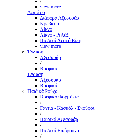
/
view more
Δωμάτιο
Διάφορα Αξεσουάρ
Κρεβάτια
Λίκνο
Λίκνο - Ρηλάξ
Παιδικά Λευκά Είδη
view more
Ένδυση
Αξεσουάρ
/
Βρεφικά
Ένδυση
Αξεσουάρ
Βρεφικά
Παιδικά Ρούχα
Βρεφικά Φορμάκια
/
Γάντια - Κασκόλ - Σκούφοι
/
Παιδικά Αξεσουάρ
/
Παιδικά Εσώρουχα
/