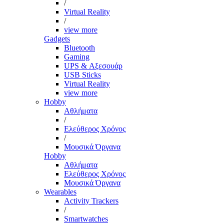
/
Virtual Reality
/
view more
Gadgets
Bluetooth
Gaming
UPS & Αξεσουάρ
USB Sticks
Virtual Reality
view more
Hobby
Αθλήματα
/
Ελεύθερος Χρόνος
/
Μουσικά Όργανα
Hobby
Αθλήματα
Ελεύθερος Χρόνος
Μουσικά Όργανα
Wearables
Activity Trackers
/
Smartwatches