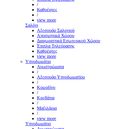
/
Καθρέφτες
/
view more
Σαλόνι
Αξεσουάρ Σαλονιού
Αποσμητικά Χώρου
Διαχωριστικά Εσωτερικού Χώρου
Έπιπλα Τηλεόρασης
Καθρέφτες
view more
Υπνοδωμάτιο
Ανωστρώματα
/
Αξεσουάρ Υπνοδωματίου
/
Κομοδίνο
/
Κρεβάτια
/
Μαξιλάρια
/
view more
Υπνοδωμάτιο
Ανωστρώματα