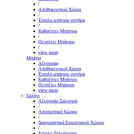
/
Αποθηκευτικοί Χώροι
/
Έπιπλο μπάνιου νιπτήρα
/
Καθρέπτες Μπάνιου
/
Πετσέτες Μπάνιου
/
view more
Μπάνιο
Αξεσουάρ
Αποθηκευτικοί Χώροι
Έπιπλο μπάνιου νιπτήρα
Καθρέπτες Μπάνιου
Πετσέτες Μπάνιου
view more
Σαλόνι
Αξεσουάρ Σαλονιού
/
Αποσμητικά Χώρου
/
Διαχωριστικά Εσωτερικού Χώρου
/
Έπιπλα Τηλεόρασης