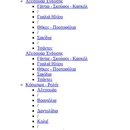
Αξεσουάρ Ένδυσης
Γάντια - Σκούφοι - Κασκόλ
/
Γυαλιά Ηλίου
/
Θήκες - Πορτοφόλια
/
Σακίδια
/
Τσάντες
Αξεσουάρ Ένδυσης
Γάντια - Σκούφοι - Κασκόλ
Γυαλιά Ηλίου
Θήκες - Πορτοφόλια
Σακίδια
Τσάντες
Κόσμημα - Ρολόι
Αξεσουάρ
/
Βραχιόλια
/
Δαχτυλίδια
/
Κολιέ
/