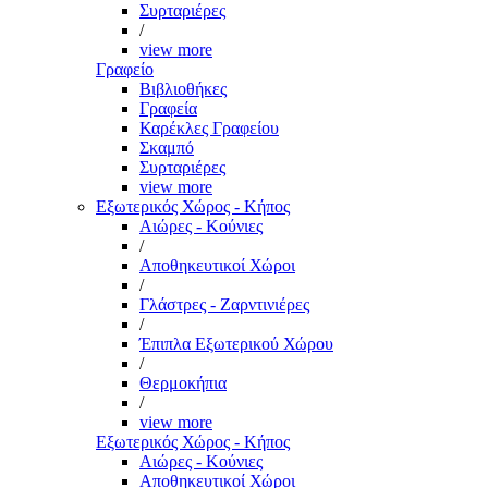
Συρταριέρες
/
view more
Γραφείο
Βιβλιοθήκες
Γραφεία
Καρέκλες Γραφείου
Σκαμπό
Συρταριέρες
view more
Εξωτερικός Χώρος - Κήπος
Αιώρες - Κούνιες
/
Αποθηκευτικοί Χώροι
/
Γλάστρες - Ζαρντινιέρες
/
Έπιπλα Εξωτερικού Χώρου
/
Θερμοκήπια
/
view more
Εξωτερικός Χώρος - Κήπος
Αιώρες - Κούνιες
Αποθηκευτικοί Χώροι