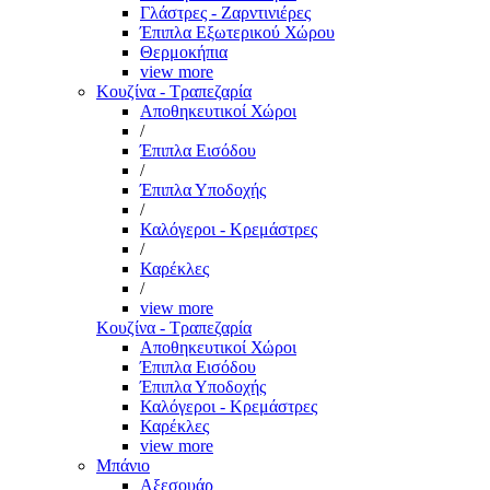
Γλάστρες - Ζαρντινιέρες
Έπιπλα Εξωτερικού Χώρου
Θερμοκήπια
view more
Κουζίνα - Τραπεζαρία
Αποθηκευτικοί Χώροι
/
Έπιπλα Εισόδου
/
Έπιπλα Υποδοχής
/
Καλόγεροι - Κρεμάστρες
/
Καρέκλες
/
view more
Κουζίνα - Τραπεζαρία
Αποθηκευτικοί Χώροι
Έπιπλα Εισόδου
Έπιπλα Υποδοχής
Καλόγεροι - Κρεμάστρες
Καρέκλες
view more
Μπάνιο
Αξεσουάρ