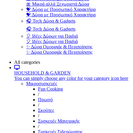
🎀 Μικρά αλλά Ξεχωριστά Δώρα
💝 Δώρα με Προσωπικό Χαρακτήρα
💝 Δώρα με Προσωπικό Χαρακτήρα
🎧 Tech Δώρα & Gadgets
🎧 Tech Δώρα & Gadgets
🎈 Ιδέες Δώρων για Παιδιά
🎈 Ιδέες Δώρων για Παιδιά
✨ Δώρα Ομορφιάς & Περιποίησης
✨ Δώρα Ομορφιάς & Περιποίησης
All categories
HOUSEHOLD & GARDEN
You can simply choose any color for your category icon here
Μικροσυσκευές
Fun Cooking
/
Πρωινό
/
Σκούπες
/
Συσκευές Μαγειρικής
/
Συσκευές Σιδερώματος