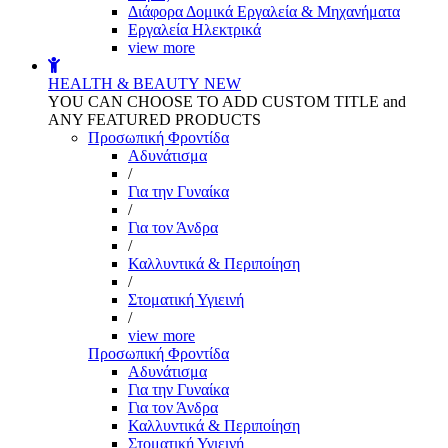
Διάφορα Δομικά Εργαλεία & Μηχανήματα
Εργαλεία Ηλεκτρικά
view more
HEALTH & BEAUTY
NEW
YOU CAN CHOOSE TO ADD CUSTOM TITLE and
ANY FEATURED PRODUCTS
Προσωπική Φροντίδα
Αδυνάτισμα
/
Για την Γυναίκα
/
Για τον Άνδρα
/
Καλλυντικά & Περιποίηση
/
Στοματική Υγιεινή
/
view more
Προσωπική Φροντίδα
Αδυνάτισμα
Για την Γυναίκα
Για τον Άνδρα
Καλλυντικά & Περιποίηση
Στοματική Υγιεινή