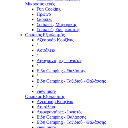
Μικροσυσκευές
Fun Cooking
Πρωινό
Σκούπες
Συσκευές Μαγειρικής
Συσκευές Σιδερώματος
Οικιακός Εξοπλισμός
Αξεσουάρ Κουζίνας
/
Ασφάλεια
/
Αφυγραντήρες - Ιονιστές
/
Είδη Camping - Θαλάσσης
/
Είδη Camping - Ταξιδιού - Θαλάσσης
/
view more
Οικιακός Εξοπλισμός
Αξεσουάρ Κουζίνας
Ασφάλεια
Αφυγραντήρες - Ιονιστές
Είδη Camping - Θαλάσσης
Είδη Camping - Ταξιδιού - Θαλάσσης
view more