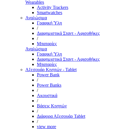
Wearables
Activity Trackers
Smartwatches
Αναλώσιμα
Γραφική Ύλη
/
Διαφημιστικά Σταντ - Αφισοθήκες
/
Μπαταρίες
Αναλώσιμα
Γραφική Ύλη
Διαφημιστικά Σταντ - Αφισοθήκες
Μπαταρίες
Αξεσουάρ Κινητών - Tablet
Power Bank
/
Power Banks
/
Ακουστικά
/
Βάσεις Κινητών
/
Διάφορα Αξεσουάρ Tablet
/
view more