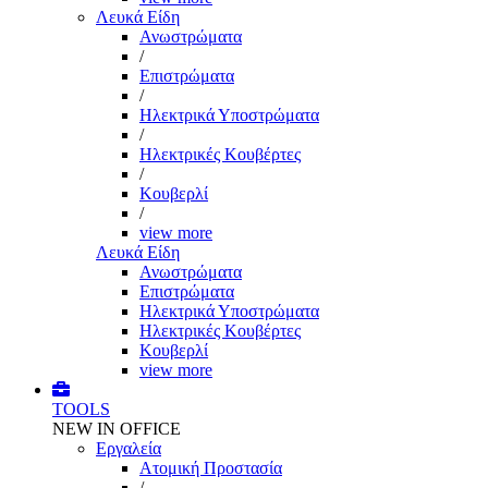
Λευκά Είδη
Ανωστρώματα
/
Επιστρώματα
/
Ηλεκτρικά Υποστρώματα
/
Ηλεκτρικές Κουβέρτες
/
Κουβερλί
/
view more
Λευκά Είδη
Ανωστρώματα
Επιστρώματα
Ηλεκτρικά Υποστρώματα
Ηλεκτρικές Κουβέρτες
Κουβερλί
view more
TOOLS
NEW IN OFFICE
Εργαλεία
Aτομική Προστασία
/