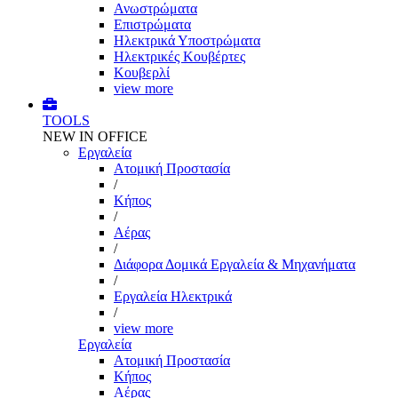
Ανωστρώματα
Επιστρώματα
Ηλεκτρικά Υποστρώματα
Ηλεκτρικές Κουβέρτες
Κουβερλί
view more
TOOLS
NEW IN OFFICE
Εργαλεία
Aτομική Προστασία
/
Kήπος
/
Αέρας
/
Διάφορα Δομικά Εργαλεία & Μηχανήματα
/
Εργαλεία Ηλεκτρικά
/
view more
Εργαλεία
Aτομική Προστασία
Kήπος
Αέρας