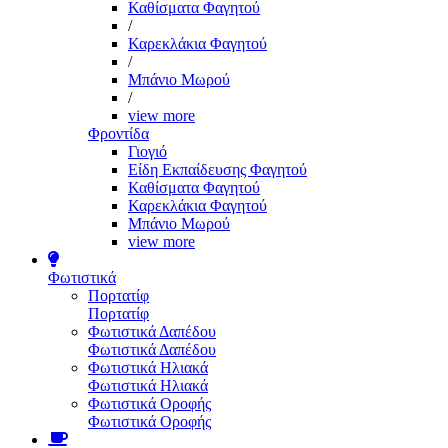
Καθίσματα Φαγητού
/
Καρεκλάκια Φαγητού
/
Μπάνιο Μωρού
/
view more
Φροντίδα
Γιογιό
Είδη Εκπαίδευσης Φαγητού
Καθίσματα Φαγητού
Καρεκλάκια Φαγητού
Μπάνιο Μωρού
view more
Φωτιστικά
Πορτατίφ
Πορτατίφ
Φωτιστικά Δαπέδου
Φωτιστικά Δαπέδου
Φωτιστικά Ηλιακά
Φωτιστικά Ηλιακά
Φωτιστικά Οροφής
Φωτιστικά Οροφής