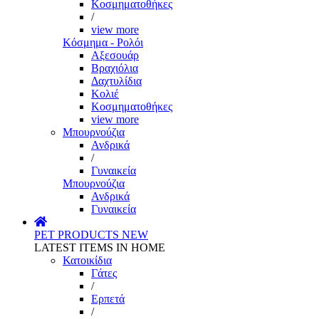
Κοσμηματοθήκες
/
view more
Κόσμημα - Ρολόι
Αξεσουάρ
Βραχιόλια
Δαχτυλίδια
Κολιέ
Κοσμηματοθήκες
view more
Μπουρνούζια
Ανδρικά
/
Γυναικεία
Μπουρνούζια
Ανδρικά
Γυναικεία
PET PRODUCTS
NEW
LATEST ITEMS IN HOME
Κατοικίδια
Γάτες
/
Ερπετά
/