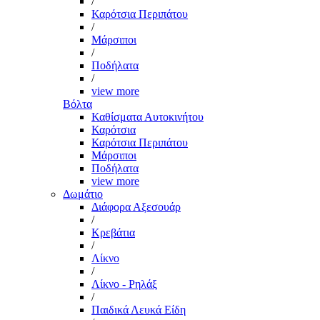
/
Καρότσια Περιπάτου
/
Μάρσιποι
/
Ποδήλατα
/
view more
Βόλτα
Καθίσματα Αυτοκινήτου
Καρότσια
Καρότσια Περιπάτου
Μάρσιποι
Ποδήλατα
view more
Δωμάτιο
Διάφορα Αξεσουάρ
/
Κρεβάτια
/
Λίκνο
/
Λίκνο - Ρηλάξ
/
Παιδικά Λευκά Είδη