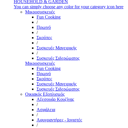
HOUSEHOLD & GARDEN
You can simply choose any color for your category icon here
Μικροσυσκευές
Fun Cooking
/
Πρωινό
/
Σκούπες
/
Συσκευές Μαγειρικής
/
Συσκευές Σιδερώματος
Μικροσυσκευές
Fun Cooking
Πρωινό
Σκούπες
Συσκευές Μαγειρικής
Συσκευές Σιδερώματος
Οικιακός Εξοπλισμός
Αξεσουάρ Κουζίνας
/
Ασφάλεια
/
Αφυγραντήρες - Ιονιστές
/