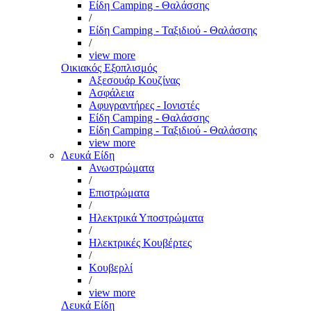
Είδη Camping - Θαλάσσης
/
Είδη Camping - Ταξιδιού - Θαλάσσης
/
view more
Οικιακός Εξοπλισμός
Αξεσουάρ Κουζίνας
Ασφάλεια
Αφυγραντήρες - Ιονιστές
Είδη Camping - Θαλάσσης
Είδη Camping - Ταξιδιού - Θαλάσσης
view more
Λευκά Είδη
Ανωστρώματα
/
Επιστρώματα
/
Ηλεκτρικά Υποστρώματα
/
Ηλεκτρικές Κουβέρτες
/
Κουβερλί
/
view more
Λευκά Είδη