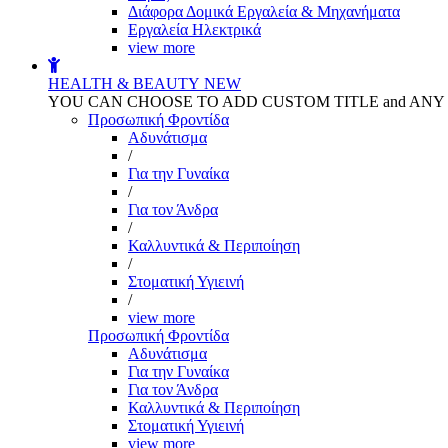
Διάφορα Δομικά Εργαλεία & Μηχανήματα
Εργαλεία Ηλεκτρικά
view more
HEALTH & BEAUTY
NEW
YOU CAN CHOOSE TO ADD CUSTOM TITLE and AN
Προσωπική Φροντίδα
Αδυνάτισμα
/
Για την Γυναίκα
/
Για τον Άνδρα
/
Καλλυντικά & Περιποίηση
/
Στοματική Υγιεινή
/
view more
Προσωπική Φροντίδα
Αδυνάτισμα
Για την Γυναίκα
Για τον Άνδρα
Καλλυντικά & Περιποίηση
Στοματική Υγιεινή
view more