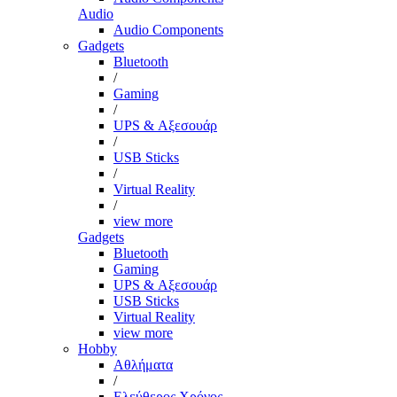
Audio
Audio Components
Gadgets
Bluetooth
/
Gaming
/
UPS & Αξεσουάρ
/
USB Sticks
/
Virtual Reality
/
view more
Gadgets
Bluetooth
Gaming
UPS & Αξεσουάρ
USB Sticks
Virtual Reality
view more
Hobby
Αθλήματα
/
Ελεύθερος Χρόνος