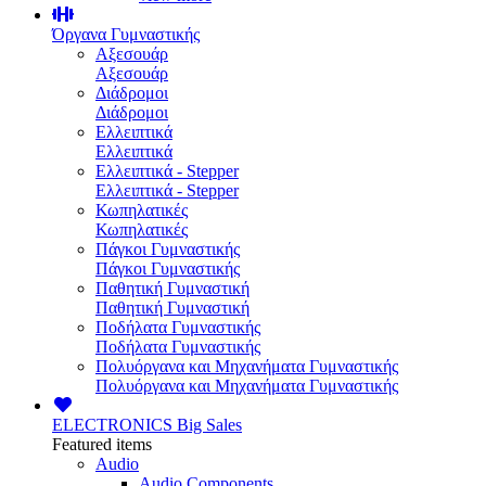
Όργανα Γυμναστικής
Αξεσουάρ
Αξεσουάρ
Διάδρομοι
Διάδρομοι
Ελλειπτικά
Ελλειπτικά
Ελλειπτικά - Stepper
Ελλειπτικά - Stepper
Κωπηλατικές
Κωπηλατικές
Πάγκοι Γυμναστικής
Πάγκοι Γυμναστικής
Παθητική Γυμναστική
Παθητική Γυμναστική
Ποδήλατα Γυμναστικής
Ποδήλατα Γυμναστικής
Πολυόργανα και Μηχανήματα Γυμναστικής
Πολυόργανα και Μηχανήματα Γυμναστικής
ELECTRONICS
Big Sales
Featured items
Audio
Audio Components