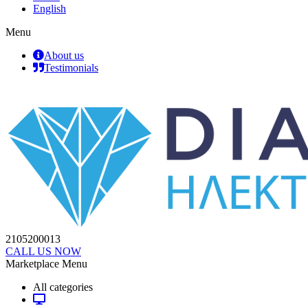
English
Menu
About us
Testimonials
2105200013
CALL US NOW
Marketplace Menu
All categories