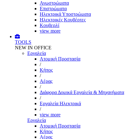
Ανωστρώματα
Επιστρώματα
Ηλεκτρικά Υποστρώματα
Ηλεκτρικές Κουβέρτες
Κουβερλί
view more
TOOLS
NEW IN OFFICE
Εργαλεία
Aτομική Προστασία
/
Kήπος
/
Αέρας
/
Διάφορα Δομικά Εργαλεία & Μηχανήματα
/
Εργαλεία Ηλεκτρικά
/
view more
Εργαλεία
Aτομική Προστασία
Kήπος
Αέρας