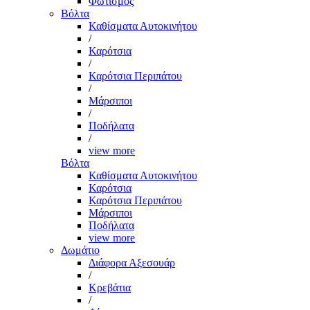
Φωτισμός
Βόλτα
Καθίσματα Αυτοκινήτου
/
Καρότσια
/
Καρότσια Περιπάτου
/
Μάρσιποι
/
Ποδήλατα
/
view more
Βόλτα
Καθίσματα Αυτοκινήτου
Καρότσια
Καρότσια Περιπάτου
Μάρσιποι
Ποδήλατα
view more
Δωμάτιο
Διάφορα Αξεσουάρ
/
Κρεβάτια
/