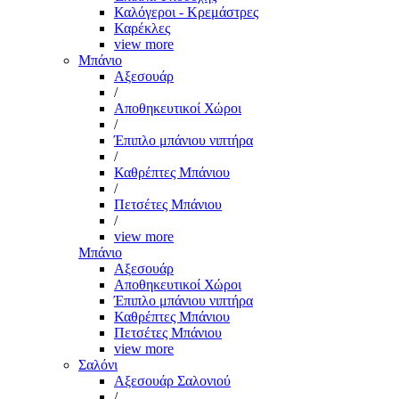
Καλόγεροι - Κρεμάστρες
Καρέκλες
view more
Μπάνιο
Αξεσουάρ
/
Αποθηκευτικοί Χώροι
/
Έπιπλο μπάνιου νιπτήρα
/
Καθρέπτες Μπάνιου
/
Πετσέτες Μπάνιου
/
view more
Μπάνιο
Αξεσουάρ
Αποθηκευτικοί Χώροι
Έπιπλο μπάνιου νιπτήρα
Καθρέπτες Μπάνιου
Πετσέτες Μπάνιου
view more
Σαλόνι
Αξεσουάρ Σαλονιού
/