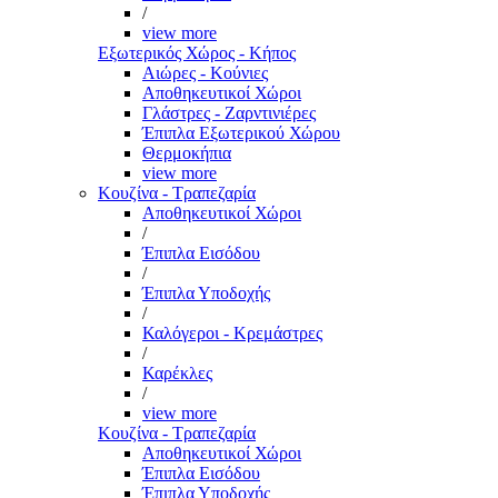
/
view more
Εξωτερικός Χώρος - Κήπος
Αιώρες - Κούνιες
Αποθηκευτικοί Χώροι
Γλάστρες - Ζαρντινιέρες
Έπιπλα Εξωτερικού Χώρου
Θερμοκήπια
view more
Κουζίνα - Τραπεζαρία
Αποθηκευτικοί Χώροι
/
Έπιπλα Εισόδου
/
Έπιπλα Υποδοχής
/
Καλόγεροι - Κρεμάστρες
/
Καρέκλες
/
view more
Κουζίνα - Τραπεζαρία
Αποθηκευτικοί Χώροι
Έπιπλα Εισόδου
Έπιπλα Υποδοχής