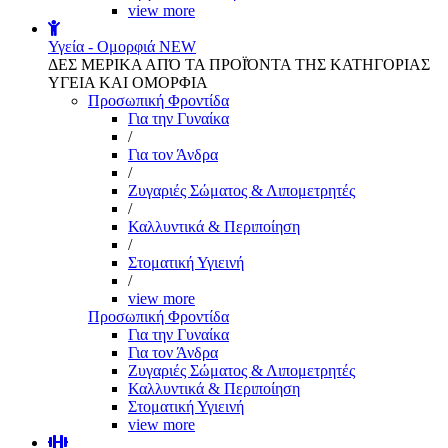
view more
Υγεία - Ομορφιά
NEW
ΔΕΣ ΜΕΡΙΚΑ ΑΠΌ ΤΑ ΠΡΟΪΌΝΤΑ ΤΗΣ ΚΑΤΗΓΟΡΙΑΣ
ΥΓΕΙΑ ΚΑΙ ΟΜΟΡΦΙΑ
Προσωπική Φροντίδα
Για την Γυναίκα
/
Για τον Άνδρα
/
Ζυγαριές Σώματος & Λιπομετρητές
/
Καλλυντικά & Περιποίηση
/
Στοματική Υγιεινή
/
view more
Προσωπική Φροντίδα
Για την Γυναίκα
Για τον Άνδρα
Ζυγαριές Σώματος & Λιπομετρητές
Καλλυντικά & Περιποίηση
Στοματική Υγιεινή
view more