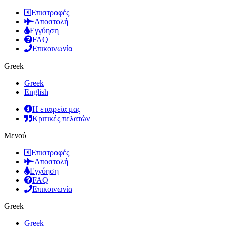
Επιστροφές
Αποστολή
Εγγύηση
FAQ
Επικοινωνία
Greek
Greek
English
Η εταιρεία μας
Κριτικές πελατών
Μενού
Επιστροφές
Αποστολή
Εγγύηση
FAQ
Επικοινωνία
Greek
Greek