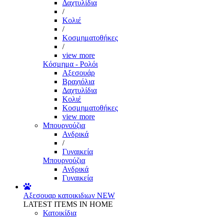
Δαχτυλίδια
/
Κολιέ
/
Κοσμηματοθήκες
/
view more
Κόσμημα - Ρολόι
Αξεσουάρ
Βραχιόλια
Δαχτυλίδια
Κολιέ
Κοσμηματοθήκες
view more
Μπουρνούζια
Ανδρικά
/
Γυναικεία
Μπουρνούζια
Ανδρικά
Γυναικεία
Αξεσουαρ κατοικιδιων
NEW
LATEST ITEMS IN HOME
Κατοικίδια