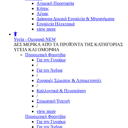
Aτομική Προστασία
Kήπος
Αέρας
Διάφορα Δομικά Εργαλεία & Μηχανήματα
Εργαλεία Ηλεκτρικά
view more
Υγεία - Ομορφιά
NEW
ΔΕΣ ΜΕΡΙΚΑ ΑΠΌ ΤΑ ΠΡΟΪΌΝΤΑ ΤΗΣ ΚΑΤΗΓΟΡΙΑΣ
ΥΓΕΙΑ ΚΑΙ ΟΜΟΡΦΙΑ
Προσωπική Φροντίδα
Για την Γυναίκα
/
Για τον Άνδρα
/
Ζυγαριές Σώματος & Λιπομετρητές
/
Καλλυντικά & Περιποίηση
/
Στοματική Υγιεινή
/
view more
Προσωπική Φροντίδα
Για την Γυναίκα
Για τον Άνδρα