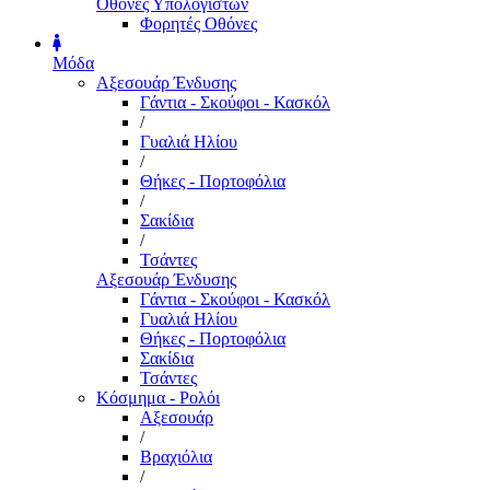
Οθόνες Υπολογιστών
Φορητές Οθόνες
Μόδα
Αξεσουάρ Ένδυσης
Γάντια - Σκούφοι - Κασκόλ
/
Γυαλιά Ηλίου
/
Θήκες - Πορτοφόλια
/
Σακίδια
/
Τσάντες
Αξεσουάρ Ένδυσης
Γάντια - Σκούφοι - Κασκόλ
Γυαλιά Ηλίου
Θήκες - Πορτοφόλια
Σακίδια
Τσάντες
Κόσμημα - Ρολόι
Αξεσουάρ
/
Βραχιόλια
/