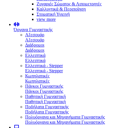
Ζυγαριές Σώματος & Λιπομετρητές
Καλλυντικά & Περιποίηση
Στοματική Υγιεινή
view more
Όργανα Γυμναστικής
Αξεσουάρ
Αξεσουάρ
Διάδρομοι
Διάδρομοι
Ελλειπτικά
Ελλειπτικά
Ελλειπτικά - Stepper
Ελλειπτικά - Stepper
Κωπηλατικές
Κωπηλατικές
Πάγκοι Γυμναστικής
Πάγκοι Γυμναστικής
Παθητική Γυμναστική
Παθητική Γυμναστική
Ποδήλατα Γυμναστικής
Ποδήλατα Γυμναστικής
Πολυόργανα και Μηχανήματα Γυμναστικής
Πολυόργανα και Μηχανήματα Γυμναστικής