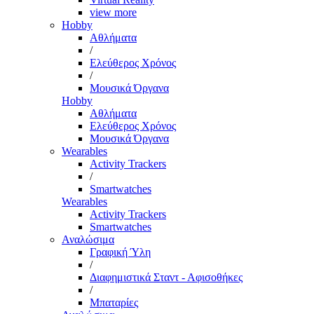
view more
Hobby
Αθλήματα
/
Ελεύθερος Χρόνος
/
Μουσικά Όργανα
Hobby
Αθλήματα
Ελεύθερος Χρόνος
Μουσικά Όργανα
Wearables
Activity Trackers
/
Smartwatches
Wearables
Activity Trackers
Smartwatches
Αναλώσιμα
Γραφική Ύλη
/
Διαφημιστικά Σταντ - Αφισοθήκες
/
Μπαταρίες