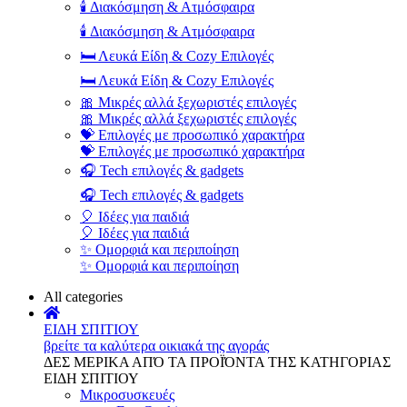
🕯️ Διακόσμηση & Ατμόσφαιρα
🕯️ Διακόσμηση & Ατμόσφαιρα
🛏️ Λευκά Είδη & Cozy Επιλογές
🛏️ Λευκά Είδη & Cozy Επιλογές
🎀 Μικρές αλλά ξεχωριστές επιλογές
🎀 Μικρές αλλά ξεχωριστές επιλογές
💝 Επιλογές με προσωπικό χαρακτήρα
💝 Επιλογές με προσωπικό χαρακτήρα
🎧 Tech επιλογές & gadgets
🎧 Tech επιλογές & gadgets
🎈 Ιδέες για παιδιά
🎈 Ιδέες για παιδιά
✨ Ομορφιά και περιποίηση
✨ Ομορφιά και περιποίηση
All categories
ΕΙΔΗ ΣΠΙΤΙΟΥ
βρείτε τα καλύτερα οικιακά της αγοράς
ΔΕΣ ΜΕΡΙΚΑ ΑΠΌ ΤΑ ΠΡΟΪΌΝΤΑ ΤΗΣ ΚΑΤΗΓΟΡΙΑΣ
ΕΙΔΗ ΣΠΙΤΙΟΥ
Μικροσυσκευές