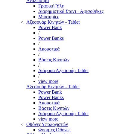
Αναλώσιμα
Γραφική Ύλη
Διαφημιστικά Σταντ - Αφισοθήκες
Μπαταρίες
Αξεσουάρ Κινητών - Tablet
Power Bank
/
Power Banks
/
Ακουστικά
/
Βάσεις Κινητών
/
Διάφορα Αξεσουάρ Tablet
/
view more
Αξεσουάρ Κινητών - Tablet
Power Bank
Power Banks
Ακουστικά
Βάσεις Κινητών
Διάφορα Αξεσουάρ Tablet
view more
Οθόνες Υπολογιστών
Φορητές Οθόνες