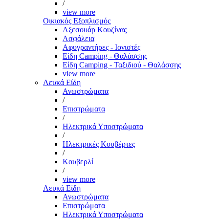
/
view more
Οικιακός Εξοπλισμός
Αξεσουάρ Κουζίνας
Ασφάλεια
Αφυγραντήρες - Ιονιστές
Είδη Camping - Θαλάσσης
Είδη Camping - Ταξιδιού - Θαλάσσης
view more
Λευκά Είδη
Ανωστρώματα
/
Επιστρώματα
/
Ηλεκτρικά Υποστρώματα
/
Ηλεκτρικές Κουβέρτες
/
Κουβερλί
/
view more
Λευκά Είδη
Ανωστρώματα
Επιστρώματα
Ηλεκτρικά Υποστρώματα