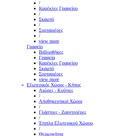
/
Καρέκλες Γραφείου
/
Σκαμπό
/
Συρταριέρες
/
view more
Γραφείο
Βιβλιοθήκες
Γραφεία
Καρέκλες Γραφείου
Σκαμπό
Συρταριέρες
view more
Εξωτερικός Χώρος - Κήπος
Αιώρες - Κούνιες
/
Αποθηκευτικοί Χώροι
/
Γλάστρες - Ζαρντινιέρες
/
Έπιπλα Εξωτερικού Χώρου
/
Θερμοκήπια