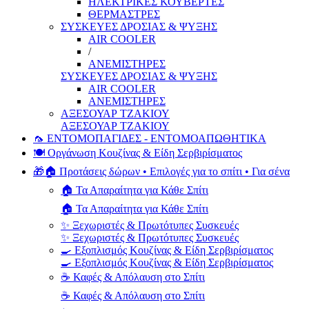
ΗΛΕΚΤΡΙΚΕΣ ΚΟΥΒΕΡΤΕΣ
ΘΕΡΜΑΣΤΡΕΣ
ΣΥΣΚΕΥΕΣ ΔΡΟΣΙΑΣ & ΨΥΞΗΣ
AIR COOLER
/
ΑΝΕΜΙΣΤΗΡΕΣ
ΣΥΣΚΕΥΕΣ ΔΡΟΣΙΑΣ & ΨΥΞΗΣ
AIR COOLER
ΑΝΕΜΙΣΤΗΡΕΣ
ΑΞΕΣΟΥΑΡ ΤΖΑΚΙΟΥ
ΑΞΕΣΟΥΑΡ ΤΖΑΚΙΟΥ
🦟 ΕΝΤΟΜΟΠΑΓΙΔΕΣ - ΕΝΤΟΜΟΑΠΩΘΗΤΙΚΑ
🍽️ Οργάνωση Κουζίνας & Είδη Σερβιρίσματος
🎁🏠 Προτάσεις δώρων • Επιλογές για το σπίτι • Για σένα
🏠 Τα Απαραίτητα για Κάθε Σπίτι
🏠 Τα Απαραίτητα για Κάθε Σπίτι
✨ Ξεχωριστές & Πρωτότυπες Συσκευές
✨ Ξεχωριστές & Πρωτότυπες Συσκευές
🍳 Εξοπλισμός Κουζίνας & Είδη Σερβιρίσματος
🍳 Εξοπλισμός Κουζίνας & Είδη Σερβιρίσματος
☕ Καφές & Απόλαυση στο Σπίτι
☕ Καφές & Απόλαυση στο Σπίτι