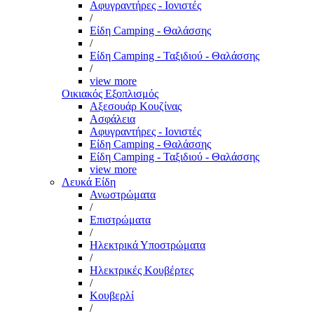
Αφυγραντήρες - Ιονιστές
/
Είδη Camping - Θαλάσσης
/
Είδη Camping - Ταξιδιού - Θαλάσσης
/
view more
Οικιακός Εξοπλισμός
Αξεσουάρ Κουζίνας
Ασφάλεια
Αφυγραντήρες - Ιονιστές
Είδη Camping - Θαλάσσης
Είδη Camping - Ταξιδιού - Θαλάσσης
view more
Λευκά Είδη
Ανωστρώματα
/
Επιστρώματα
/
Ηλεκτρικά Υποστρώματα
/
Ηλεκτρικές Κουβέρτες
/
Κουβερλί
/