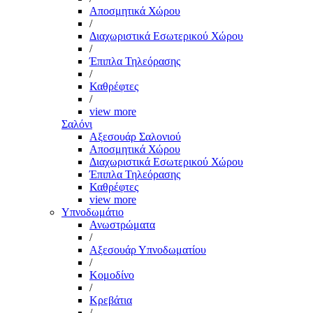
Αποσμητικά Χώρου
/
Διαχωριστικά Εσωτερικού Χώρου
/
Έπιπλα Τηλεόρασης
/
Καθρέφτες
/
view more
Σαλόνι
Αξεσουάρ Σαλονιού
Αποσμητικά Χώρου
Διαχωριστικά Εσωτερικού Χώρου
Έπιπλα Τηλεόρασης
Καθρέφτες
view more
Υπνοδωμάτιο
Ανωστρώματα
/
Αξεσουάρ Υπνοδωματίου
/
Κομοδίνο
/
Κρεβάτια
/