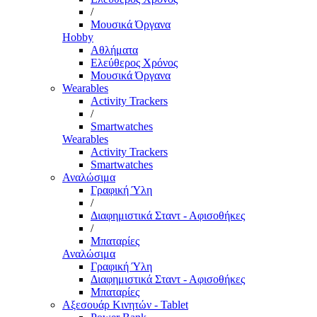
/
Μουσικά Όργανα
Hobby
Αθλήματα
Ελεύθερος Χρόνος
Μουσικά Όργανα
Wearables
Activity Trackers
/
Smartwatches
Wearables
Activity Trackers
Smartwatches
Αναλώσιμα
Γραφική Ύλη
/
Διαφημιστικά Σταντ - Αφισοθήκες
/
Μπαταρίες
Αναλώσιμα
Γραφική Ύλη
Διαφημιστικά Σταντ - Αφισοθήκες
Μπαταρίες
Αξεσουάρ Κινητών - Tablet