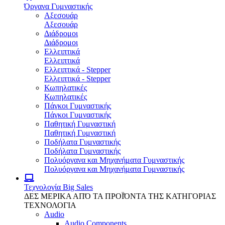
Όργανα Γυμναστικής
Αξεσουάρ
Αξεσουάρ
Διάδρομοι
Διάδρομοι
Ελλειπτικά
Ελλειπτικά
Ελλειπτικά - Stepper
Ελλειπτικά - Stepper
Κωπηλατικές
Κωπηλατικές
Πάγκοι Γυμναστικής
Πάγκοι Γυμναστικής
Παθητική Γυμναστική
Παθητική Γυμναστική
Ποδήλατα Γυμναστικής
Ποδήλατα Γυμναστικής
Πολυόργανα και Μηχανήματα Γυμναστικής
Πολυόργανα και Μηχανήματα Γυμναστικής
Τεχνολογία
Big Sales
ΔΕΣ ΜΕΡΙΚΑ ΑΠΌ ΤΑ ΠΡΟΪΌΝΤΑ ΤΗΣ ΚΑΤΗΓΟΡΙΑΣ
ΤΕΧΝΟΛΟΓΙΑ
Audio
Audio Components