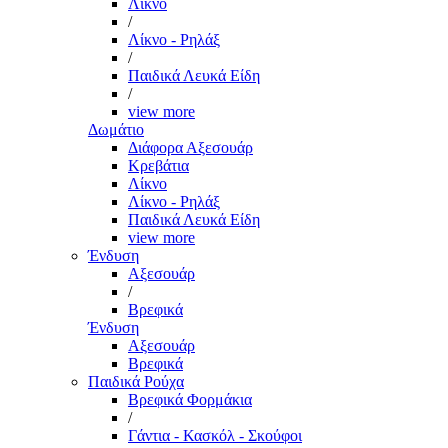
Λίκνο
/
Λίκνο - Ρηλάξ
/
Παιδικά Λευκά Είδη
/
view more
Δωμάτιο
Διάφορα Αξεσουάρ
Κρεβάτια
Λίκνο
Λίκνο - Ρηλάξ
Παιδικά Λευκά Είδη
view more
Ένδυση
Αξεσουάρ
/
Βρεφικά
Ένδυση
Αξεσουάρ
Βρεφικά
Παιδικά Ρούχα
Βρεφικά Φορμάκια
/
Γάντια - Κασκόλ - Σκούφοι