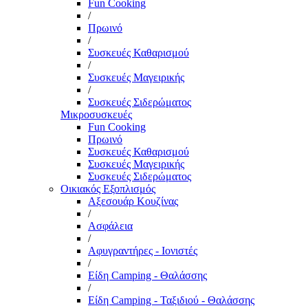
Fun Cooking
/
Πρωινό
/
Συσκευές Καθαρισμού
/
Συσκευές Μαγειρικής
/
Συσκευές Σιδερώματος
Μικροσυσκευές
Fun Cooking
Πρωινό
Συσκευές Καθαρισμού
Συσκευές Μαγειρικής
Συσκευές Σιδερώματος
Οικιακός Εξοπλισμός
Αξεσουάρ Κουζίνας
/
Ασφάλεια
/
Αφυγραντήρες - Ιονιστές
/
Είδη Camping - Θαλάσσης
/
Είδη Camping - Ταξιδιού - Θαλάσσης