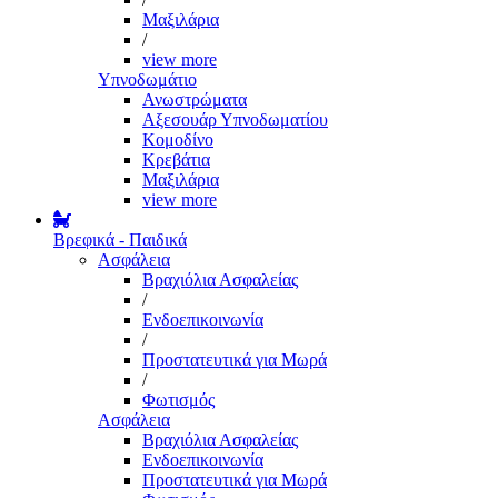
Μαξιλάρια
/
view more
Υπνοδωμάτιο
Ανωστρώματα
Αξεσουάρ Υπνοδωματίου
Κομοδίνο
Κρεβάτια
Μαξιλάρια
view more
Βρεφικά - Παιδικά
Ασφάλεια
Βραχιόλια Ασφαλείας
/
Ενδοεπικοινωνία
/
Προστατευτικά για Μωρά
/
Φωτισμός
Ασφάλεια
Βραχιόλια Ασφαλείας
Ενδοεπικοινωνία
Προστατευτικά για Μωρά