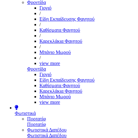
Φροντίδα
Γιογιό
/
Είδη Εκπαίδευσης Φαγητού
/
Καθίσματα Φαγητού
/
Καρεκλάκια Φαγητού
/
Μπάνιο Μωρού
/
view more
Φροντίδα
Γιογιό
Είδη Εκπαίδευσης Φαγητού
Καθίσματα Φαγητού
Καρεκλάκια Φαγητού
Μπάνιο Μωρού
view more
Φωτιστικά
Πορτατίφ
Πορτατίφ
Φωτιστικά Δαπέδου
Φωτιστικά Δαπέδου