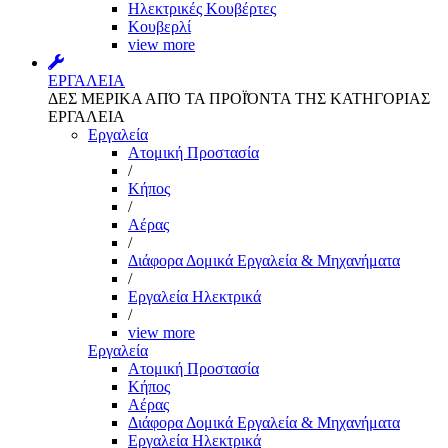
Ηλεκτρικές Κουβέρτες
Κουβερλί
view more
ΕΡΓΑΛΕΙΑ
ΔΕΣ ΜΕΡΙΚΑ ΑΠΌ ΤΑ ΠΡΟΪΌΝΤΑ ΤΗΣ ΚΑΤΗΓΟΡΙΑΣ
ΕΡΓΑΛΕΙΑ
Εργαλεία
Aτομική Προστασία
/
Kήπος
/
Αέρας
/
Διάφορα Δομικά Εργαλεία & Μηχανήματα
/
Εργαλεία Ηλεκτρικά
/
view more
Εργαλεία
Aτομική Προστασία
Kήπος
Αέρας
Διάφορα Δομικά Εργαλεία & Μηχανήματα
Εργαλεία Ηλεκτρικά