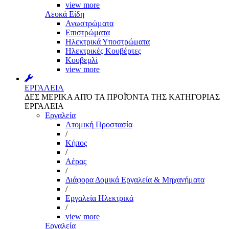
view more
Λευκά Είδη
Ανωστρώματα
Επιστρώματα
Ηλεκτρικά Υποστρώματα
Ηλεκτρικές Κουβέρτες
Κουβερλί
view more
ΕΡΓΑΛΕΙΑ
ΔΕΣ ΜΕΡΙΚΑ ΑΠΌ ΤΑ ΠΡΟΪΌΝΤΑ ΤΗΣ ΚΑΤΗΓΟΡΙΑΣ
ΕΡΓΑΛΕΙΑ
Εργαλεία
Aτομική Προστασία
/
Kήπος
/
Αέρας
/
Διάφορα Δομικά Εργαλεία & Μηχανήματα
/
Εργαλεία Ηλεκτρικά
/
view more
Εργαλεία