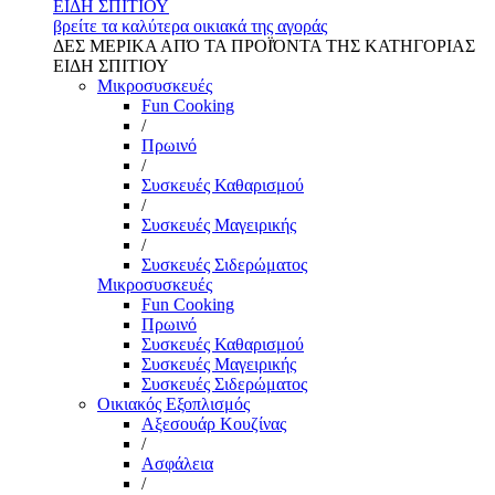
ΕΙΔΗ ΣΠΙΤΙΟΥ
βρείτε τα καλύτερα οικιακά της αγοράς
ΔΕΣ ΜΕΡΙΚΑ ΑΠΌ ΤΑ ΠΡΟΪΌΝΤΑ ΤΗΣ ΚΑΤΗΓΟΡΙΑΣ
ΕΙΔΗ ΣΠΙΤΙΟΥ
Μικροσυσκευές
Fun Cooking
/
Πρωινό
/
Συσκευές Καθαρισμού
/
Συσκευές Μαγειρικής
/
Συσκευές Σιδερώματος
Μικροσυσκευές
Fun Cooking
Πρωινό
Συσκευές Καθαρισμού
Συσκευές Μαγειρικής
Συσκευές Σιδερώματος
Οικιακός Εξοπλισμός
Αξεσουάρ Κουζίνας
/
Ασφάλεια
/