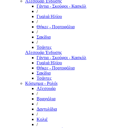
Αξεσουάρ Ένδυσης
Γάντια - Σκούφοι - Κασκόλ
/
Γυαλιά Ηλίου
/
Θήκες - Πορτοφόλια
/
Σακίδια
/
Τσάντες
Αξεσουάρ Ένδυσης
Γάντια - Σκούφοι - Κασκόλ
Γυαλιά Ηλίου
Θήκες - Πορτοφόλια
Σακίδια
Τσάντες
Κόσμημα - Ρολόι
Αξεσουάρ
/
Βραχιόλια
/
Δαχτυλίδια
/
Κολιέ
/