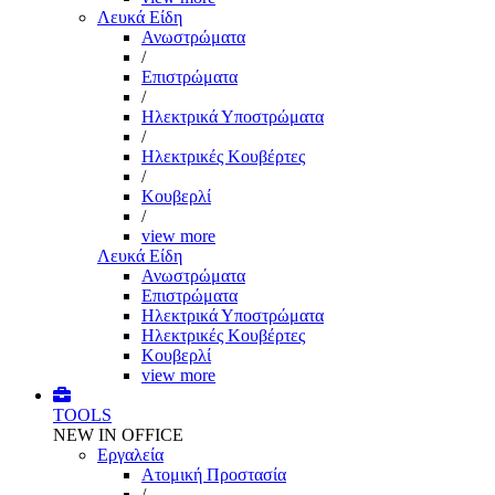
Λευκά Είδη
Ανωστρώματα
/
Επιστρώματα
/
Ηλεκτρικά Υποστρώματα
/
Ηλεκτρικές Κουβέρτες
/
Κουβερλί
/
view more
Λευκά Είδη
Ανωστρώματα
Επιστρώματα
Ηλεκτρικά Υποστρώματα
Ηλεκτρικές Κουβέρτες
Κουβερλί
view more
TOOLS
NEW IN OFFICE
Εργαλεία
Aτομική Προστασία
/