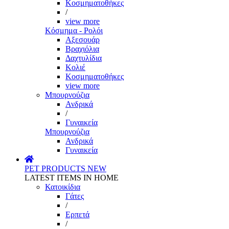
Κοσμηματοθήκες
/
view more
Κόσμημα - Ρολόι
Αξεσουάρ
Βραχιόλια
Δαχτυλίδια
Κολιέ
Κοσμηματοθήκες
view more
Μπουρνούζια
Ανδρικά
/
Γυναικεία
Μπουρνούζια
Ανδρικά
Γυναικεία
PET PRODUCTS
NEW
LATEST ITEMS IN HOME
Κατοικίδια
Γάτες
/
Ερπετά
/