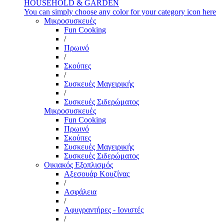
HOUSEHOLD & GARDEN
You can simply choose any color for your category icon here
Μικροσυσκευές
Fun Cooking
/
Πρωινό
/
Σκούπες
/
Συσκευές Μαγειρικής
/
Συσκευές Σιδερώματος
Μικροσυσκευές
Fun Cooking
Πρωινό
Σκούπες
Συσκευές Μαγειρικής
Συσκευές Σιδερώματος
Οικιακός Εξοπλισμός
Αξεσουάρ Κουζίνας
/
Ασφάλεια
/
Αφυγραντήρες - Ιονιστές
/