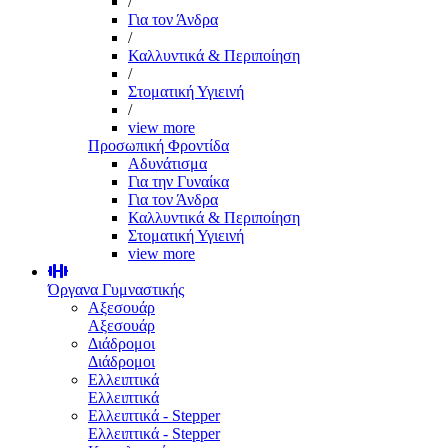
/
Για τον Άνδρα
/
Καλλυντικά & Περιποίηση
/
Στοματική Υγιεινή
/
view more
Προσωπική Φροντίδα
Αδυνάτισμα
Για την Γυναίκα
Για τον Άνδρα
Καλλυντικά & Περιποίηση
Στοματική Υγιεινή
view more
Όργανα Γυμναστικής
Αξεσουάρ
Αξεσουάρ
Διάδρομοι
Διάδρομοι
Ελλειπτικά
Ελλειπτικά
Ελλειπτικά - Stepper
Ελλειπτικά - Stepper