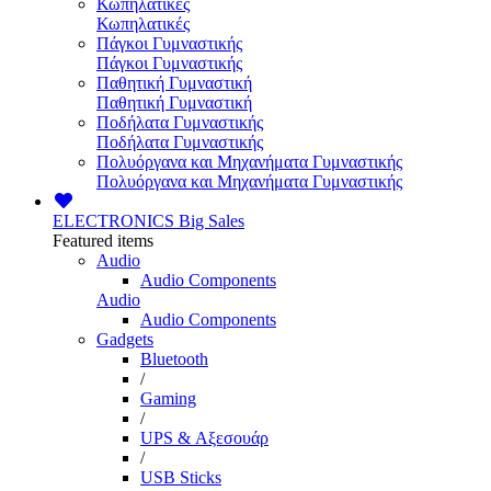
Κωπηλατικές
Κωπηλατικές
Πάγκοι Γυμναστικής
Πάγκοι Γυμναστικής
Παθητική Γυμναστική
Παθητική Γυμναστική
Ποδήλατα Γυμναστικής
Ποδήλατα Γυμναστικής
Πολυόργανα και Μηχανήματα Γυμναστικής
Πολυόργανα και Μηχανήματα Γυμναστικής
ELECTRONICS
Big Sales
Featured items
Audio
Audio Components
Audio
Audio Components
Gadgets
Bluetooth
/
Gaming
/
UPS & Αξεσουάρ
/
USB Sticks