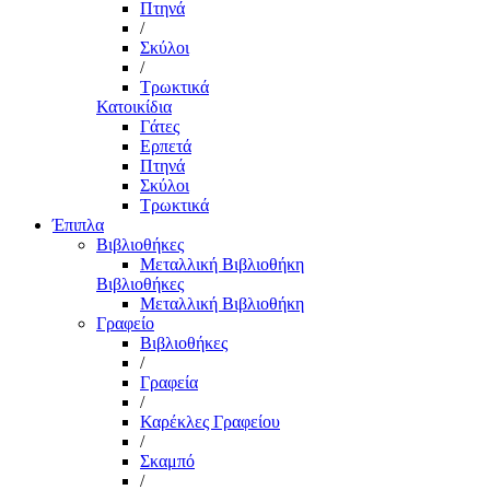
Πτηνά
/
Σκύλοι
/
Τρωκτικά
Κατοικίδια
Γάτες
Ερπετά
Πτηνά
Σκύλοι
Τρωκτικά
Έπιπλα
Βιβλιοθήκες
Μεταλλική Βιβλιοθήκη
Βιβλιοθήκες
Μεταλλική Βιβλιοθήκη
Γραφείο
Βιβλιοθήκες
/
Γραφεία
/
Καρέκλες Γραφείου
/
Σκαμπό
/