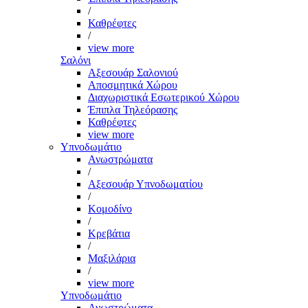
/
Καθρέφτες
/
view more
Σαλόνι
Αξεσουάρ Σαλονιού
Αποσμητικά Χώρου
Διαχωριστικά Εσωτερικού Χώρου
Έπιπλα Τηλεόρασης
Καθρέφτες
view more
Υπνοδωμάτιο
Ανωστρώματα
/
Αξεσουάρ Υπνοδωματίου
/
Κομοδίνο
/
Κρεβάτια
/
Μαξιλάρια
/
view more
Υπνοδωμάτιο
Ανωστρώματα