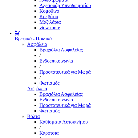
Αξεσουάρ Υπνοδωματίου
Κομοδίνο
Κρεβάτια
Μαξιλάρια
view more
Βρεφικά - Παιδικά
Ασφάλεια
Βραχιόλια Ασφαλείας
/
Ενδοεπικοινωνία
/
Προστατευτικά για Μωρά
/
Φωτισμός
Ασφάλεια
Βραχιόλια Ασφαλείας
Ενδοεπικοινωνία
Προστατευτικά για Μωρά
Φωτισμός
Βόλτα
Καθίσματα Αυτοκινήτου
/
Καρότσια