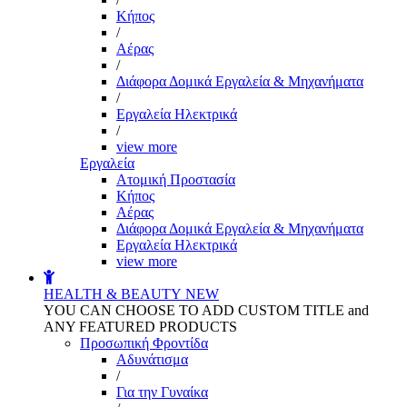
Kήπος
/
Αέρας
/
Διάφορα Δομικά Εργαλεία & Μηχανήματα
/
Εργαλεία Ηλεκτρικά
/
view more
Εργαλεία
Aτομική Προστασία
Kήπος
Αέρας
Διάφορα Δομικά Εργαλεία & Μηχανήματα
Εργαλεία Ηλεκτρικά
view more
HEALTH & BEAUTY
NEW
YOU CAN CHOOSE TO ADD CUSTOM TITLE and
ANY FEATURED PRODUCTS
Προσωπική Φροντίδα
Αδυνάτισμα
/
Για την Γυναίκα