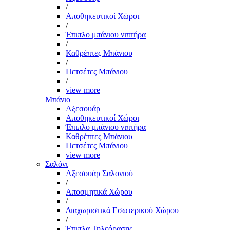
/
Αποθηκευτικοί Χώροι
/
Έπιπλο μπάνιου νιπτήρα
/
Καθρέπτες Μπάνιου
/
Πετσέτες Μπάνιου
/
view more
Μπάνιο
Αξεσουάρ
Αποθηκευτικοί Χώροι
Έπιπλο μπάνιου νιπτήρα
Καθρέπτες Μπάνιου
Πετσέτες Μπάνιου
view more
Σαλόνι
Αξεσουάρ Σαλονιού
/
Αποσμητικά Χώρου
/
Διαχωριστικά Εσωτερικού Χώρου
/
Έπιπλα Τηλεόρασης