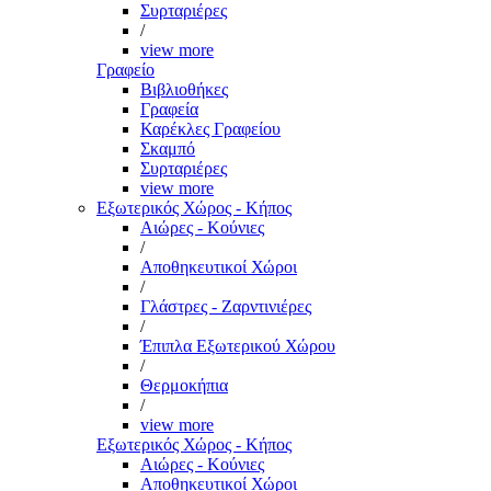
Συρταριέρες
/
view more
Γραφείο
Βιβλιοθήκες
Γραφεία
Καρέκλες Γραφείου
Σκαμπό
Συρταριέρες
view more
Εξωτερικός Χώρος - Κήπος
Αιώρες - Κούνιες
/
Αποθηκευτικοί Χώροι
/
Γλάστρες - Ζαρντινιέρες
/
Έπιπλα Εξωτερικού Χώρου
/
Θερμοκήπια
/
view more
Εξωτερικός Χώρος - Κήπος
Αιώρες - Κούνιες
Αποθηκευτικοί Χώροι