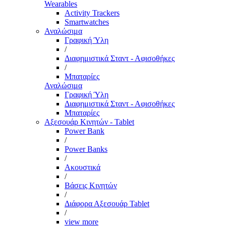
Wearables
Activity Trackers
Smartwatches
Αναλώσιμα
Γραφική Ύλη
/
Διαφημιστικά Σταντ - Αφισοθήκες
/
Μπαταρίες
Αναλώσιμα
Γραφική Ύλη
Διαφημιστικά Σταντ - Αφισοθήκες
Μπαταρίες
Αξεσουάρ Κινητών - Tablet
Power Bank
/
Power Banks
/
Ακουστικά
/
Βάσεις Κινητών
/
Διάφορα Αξεσουάρ Tablet
/
view more