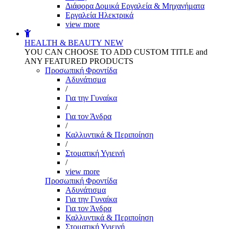
Διάφορα Δομικά Εργαλεία & Μηχανήματα
Εργαλεία Ηλεκτρικά
view more
HEALTH & BEAUTY
NEW
YOU CAN CHOOSE TO ADD CUSTOM TITLE and
ANY FEATURED PRODUCTS
Προσωπική Φροντίδα
Αδυνάτισμα
/
Για την Γυναίκα
/
Για τον Άνδρα
/
Καλλυντικά & Περιποίηση
/
Στοματική Υγιεινή
/
view more
Προσωπική Φροντίδα
Αδυνάτισμα
Για την Γυναίκα
Για τον Άνδρα
Καλλυντικά & Περιποίηση
Στοματική Υγιεινή