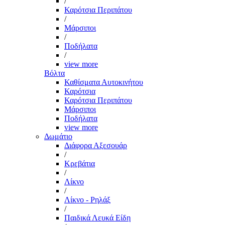
/
Καρότσια Περιπάτου
/
Μάρσιποι
/
Ποδήλατα
/
view more
Βόλτα
Καθίσματα Αυτοκινήτου
Καρότσια
Καρότσια Περιπάτου
Μάρσιποι
Ποδήλατα
view more
Δωμάτιο
Διάφορα Αξεσουάρ
/
Κρεβάτια
/
Λίκνο
/
Λίκνο - Ρηλάξ
/
Παιδικά Λευκά Είδη