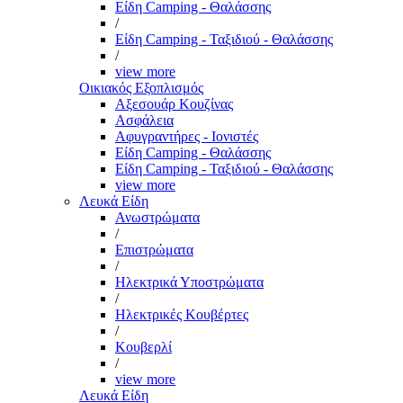
Είδη Camping - Θαλάσσης
/
Είδη Camping - Ταξιδιού - Θαλάσσης
/
view more
Οικιακός Εξοπλισμός
Αξεσουάρ Κουζίνας
Ασφάλεια
Αφυγραντήρες - Ιονιστές
Είδη Camping - Θαλάσσης
Είδη Camping - Ταξιδιού - Θαλάσσης
view more
Λευκά Είδη
Ανωστρώματα
/
Επιστρώματα
/
Ηλεκτρικά Υποστρώματα
/
Ηλεκτρικές Κουβέρτες
/
Κουβερλί
/
view more
Λευκά Είδη