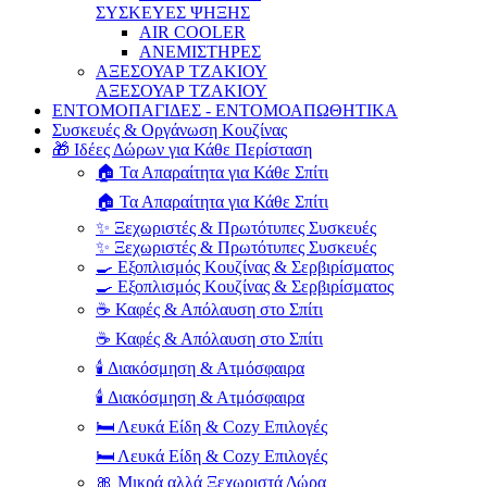
ΣΥΣΚΕΥΕΣ ΨΗΞΗΣ
AIR COOLER
ΑΝΕΜΙΣΤΗΡΕΣ
ΑΞΕΣΟΥΑΡ ΤΖΑΚΙΟΥ
ΑΞΕΣΟΥΑΡ ΤΖΑΚΙΟΥ
ΕΝΤΟΜΟΠΑΓΙΔΕΣ - ΕΝΤΟΜΟΑΠΩΘΗΤΙΚΑ
Συσκευές & Οργάνωση Κουζίνας
🎁 Ιδέες Δώρων για Κάθε Περίσταση
🏠 Τα Απαραίτητα για Κάθε Σπίτι
🏠 Τα Απαραίτητα για Κάθε Σπίτι
✨ Ξεχωριστές & Πρωτότυπες Συσκευές
✨ Ξεχωριστές & Πρωτότυπες Συσκευές
🍳 Εξοπλισμός Κουζίνας & Σερβιρίσματος
🍳 Εξοπλισμός Κουζίνας & Σερβιρίσματος
☕ Καφές & Απόλαυση στο Σπίτι
☕ Καφές & Απόλαυση στο Σπίτι
🕯️ Διακόσμηση & Ατμόσφαιρα
🕯️ Διακόσμηση & Ατμόσφαιρα
🛏️ Λευκά Είδη & Cozy Επιλογές
🛏️ Λευκά Είδη & Cozy Επιλογές
🎀 Μικρά αλλά Ξεχωριστά Δώρα