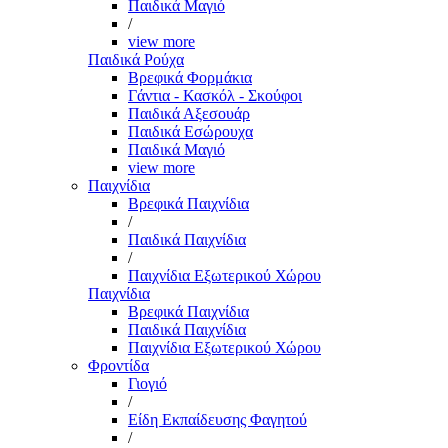
Παιδικά Μαγιό
/
view more
Παιδικά Ρούχα
Βρεφικά Φορμάκια
Γάντια - Κασκόλ - Σκούφοι
Παιδικά Αξεσουάρ
Παιδικά Εσώρουχα
Παιδικά Μαγιό
view more
Παιχνίδια
Βρεφικά Παιχνίδια
/
Παιδικά Παιχνίδια
/
Παιχνίδια Εξωτερικού Χώρου
Παιχνίδια
Βρεφικά Παιχνίδια
Παιδικά Παιχνίδια
Παιχνίδια Εξωτερικού Χώρου
Φροντίδα
Γιογιό
/
Είδη Εκπαίδευσης Φαγητού
/