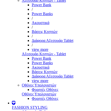
Αξεσουάρ Κινητών - Tablet
Power Bank
/
Power Banks
/
Ακουστικά
/
Βάσεις Κινητών
/
Διάφορα Αξεσουάρ Tablet
/
view more
Αξεσουάρ Κινητών - Tablet
Power Bank
Power Banks
Ακουστικά
Βάσεις Κινητών
Διάφορα Αξεσουάρ Tablet
view more
Οθόνες Υπολογιστών
Φορητές Οθόνες
Οθόνες Υπολογιστών
Φορητές Οθόνες
FASHION STYLING