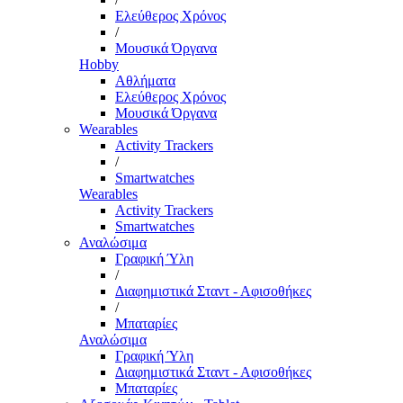
Ελεύθερος Χρόνος
/
Μουσικά Όργανα
Hobby
Αθλήματα
Ελεύθερος Χρόνος
Μουσικά Όργανα
Wearables
Activity Trackers
/
Smartwatches
Wearables
Activity Trackers
Smartwatches
Αναλώσιμα
Γραφική Ύλη
/
Διαφημιστικά Σταντ - Αφισοθήκες
/
Μπαταρίες
Αναλώσιμα
Γραφική Ύλη
Διαφημιστικά Σταντ - Αφισοθήκες
Μπαταρίες