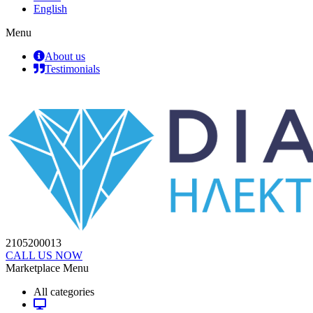
English
Menu
About us
Testimonials
2105200013
CALL US NOW
Marketplace Menu
All categories