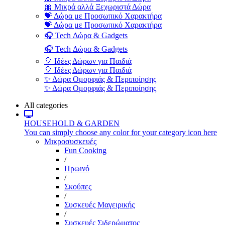
🎀 Μικρά αλλά Ξεχωριστά Δώρα
💝 Δώρα με Προσωπικό Χαρακτήρα
💝 Δώρα με Προσωπικό Χαρακτήρα
🎧 Tech Δώρα & Gadgets
🎧 Tech Δώρα & Gadgets
🎈 Ιδέες Δώρων για Παιδιά
🎈 Ιδέες Δώρων για Παιδιά
✨ Δώρα Ομορφιάς & Περιποίησης
✨ Δώρα Ομορφιάς & Περιποίησης
All categories
HOUSEHOLD & GARDEN
You can simply choose any color for your category icon here
Μικροσυσκευές
Fun Cooking
/
Πρωινό
/
Σκούπες
/
Συσκευές Μαγειρικής
/
Συσκευές Σιδερώματος