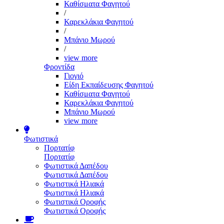
Καθίσματα Φαγητού
/
Καρεκλάκια Φαγητού
/
Μπάνιο Μωρού
/
view more
Φροντίδα
Γιογιό
Είδη Εκπαίδευσης Φαγητού
Καθίσματα Φαγητού
Καρεκλάκια Φαγητού
Μπάνιο Μωρού
view more
Φωτιστικά
Πορτατίφ
Πορτατίφ
Φωτιστικά Δαπέδου
Φωτιστικά Δαπέδου
Φωτιστικά Ηλιακά
Φωτιστικά Ηλιακά
Φωτιστικά Οροφής
Φωτιστικά Οροφής