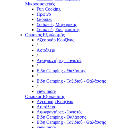
Μικροσυσκευές
Fun Cooking
Πρωινό
Σκούπες
Συσκευές Μαγειρικής
Συσκευές Σιδερώματος
Οικιακός Εξοπλισμός
Αξεσουάρ Κουζίνας
/
Ασφάλεια
/
Αφυγραντήρες - Ιονιστές
/
Είδη Camping - Θαλάσσης
/
Είδη Camping - Ταξιδιού - Θαλάσσης
/
view more
Οικιακός Εξοπλισμός
Αξεσουάρ Κουζίνας
Ασφάλεια
Αφυγραντήρες - Ιονιστές
Είδη Camping - Θαλάσσης
Είδη Camping - Ταξιδιού - Θαλάσσης
view more