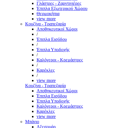
Γλάστρες - Ζαρντινιέρες
Έπιπλα Εξωτερικού Χώρου
Θερμοκήπια
view more
Κουζίνα - Τραπεζαρία
Αποθηκευτικοί Χώροι
/
Έπιπλα Εισόδου
/
Έπιπλα Υποδοχής
/
Καλόγεροι - Κρεμάστρες
/
Καρέκλες
/
view more
Κουζίνα - Τραπεζαρία
Αποθηκευτικοί Χώροι
Έπιπλα Εισόδου
Έπιπλα Υποδοχής
Καλόγεροι - Κρεμάστρες
Καρέκλες
view more
Μπάνιο
Αξεσουάρ