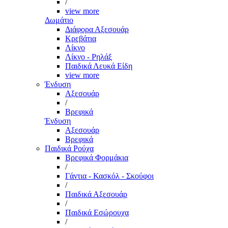
/
view more
Δωμάτιο
Διάφορα Αξεσουάρ
Κρεβάτια
Λίκνο
Λίκνο - Ρηλάξ
Παιδικά Λευκά Είδη
view more
Ένδυση
Αξεσουάρ
/
Βρεφικά
Ένδυση
Αξεσουάρ
Βρεφικά
Παιδικά Ρούχα
Βρεφικά Φορμάκια
/
Γάντια - Κασκόλ - Σκούφοι
/
Παιδικά Αξεσουάρ
/
Παιδικά Εσώρουχα
/