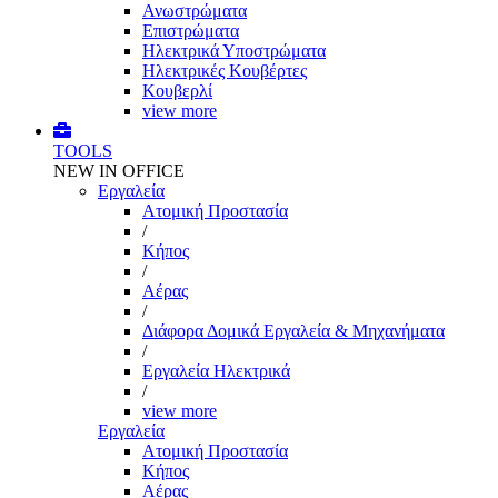
Ανωστρώματα
Επιστρώματα
Ηλεκτρικά Υποστρώματα
Ηλεκτρικές Κουβέρτες
Κουβερλί
view more
TOOLS
NEW IN OFFICE
Εργαλεία
Aτομική Προστασία
/
Kήπος
/
Αέρας
/
Διάφορα Δομικά Εργαλεία & Μηχανήματα
/
Εργαλεία Ηλεκτρικά
/
view more
Εργαλεία
Aτομική Προστασία
Kήπος
Αέρας