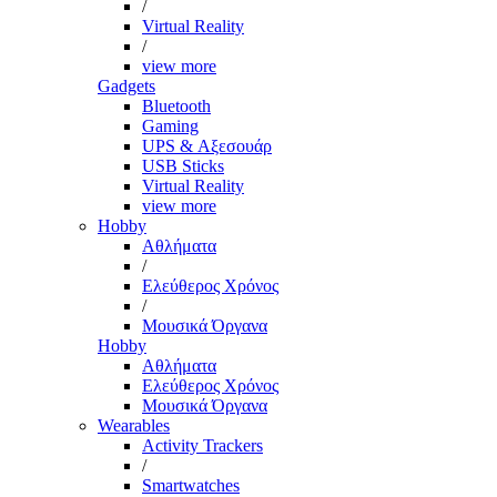
/
Virtual Reality
/
view more
Gadgets
Bluetooth
Gaming
UPS & Αξεσουάρ
USB Sticks
Virtual Reality
view more
Hobby
Αθλήματα
/
Ελεύθερος Χρόνος
/
Μουσικά Όργανα
Hobby
Αθλήματα
Ελεύθερος Χρόνος
Μουσικά Όργανα
Wearables
Activity Trackers
/
Smartwatches