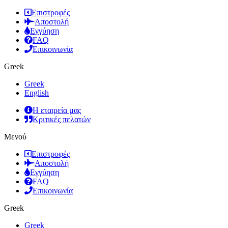
Επιστροφές
Αποστολή
Εγγύηση
FAQ
Επικοινωνία
Greek
Greek
English
Η εταιρεία μας
Κριτικές πελατών
Μενού
Επιστροφές
Αποστολή
Εγγύηση
FAQ
Επικοινωνία
Greek
Greek