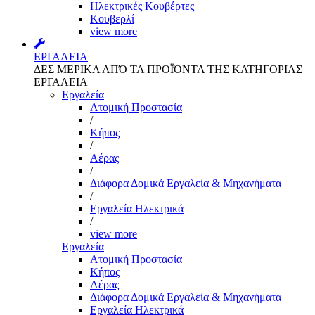
Ηλεκτρικές Κουβέρτες
Κουβερλί
view more
ΕΡΓΑΛΕΙΑ
ΔΕΣ ΜΕΡΙΚΑ ΑΠΌ ΤΑ ΠΡΟΪΌΝΤΑ ΤΗΣ ΚΑΤΗΓΟΡΙΑΣ
ΕΡΓΑΛΕΙΑ
Εργαλεία
Aτομική Προστασία
/
Kήπος
/
Αέρας
/
Διάφορα Δομικά Εργαλεία & Μηχανήματα
/
Εργαλεία Ηλεκτρικά
/
view more
Εργαλεία
Aτομική Προστασία
Kήπος
Αέρας
Διάφορα Δομικά Εργαλεία & Μηχανήματα
Εργαλεία Ηλεκτρικά