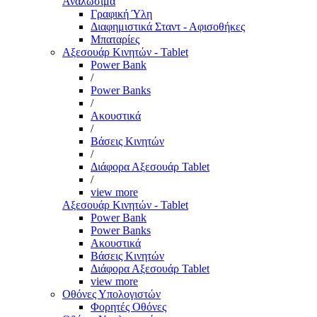
Αναλώσιμα
Γραφική Ύλη
Διαφημιστικά Σταντ - Αφισοθήκες
Μπαταρίες
Αξεσουάρ Κινητών - Tablet
Power Bank
/
Power Banks
/
Ακουστικά
/
Βάσεις Κινητών
/
Διάφορα Αξεσουάρ Tablet
/
view more
Αξεσουάρ Κινητών - Tablet
Power Bank
Power Banks
Ακουστικά
Βάσεις Κινητών
Διάφορα Αξεσουάρ Tablet
view more
Οθόνες Υπολογιστών
Φορητές Οθόνες