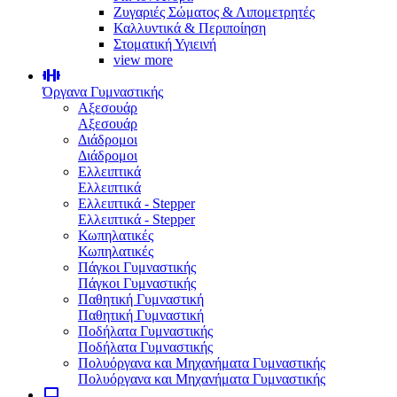
Ζυγαριές Σώματος & Λιπομετρητές
Καλλυντικά & Περιποίηση
Στοματική Υγιεινή
view more
Όργανα Γυμναστικής
Αξεσουάρ
Αξεσουάρ
Διάδρομοι
Διάδρομοι
Ελλειπτικά
Ελλειπτικά
Ελλειπτικά - Stepper
Ελλειπτικά - Stepper
Κωπηλατικές
Κωπηλατικές
Πάγκοι Γυμναστικής
Πάγκοι Γυμναστικής
Παθητική Γυμναστική
Παθητική Γυμναστική
Ποδήλατα Γυμναστικής
Ποδήλατα Γυμναστικής
Πολυόργανα και Μηχανήματα Γυμναστικής
Πολυόργανα και Μηχανήματα Γυμναστικής