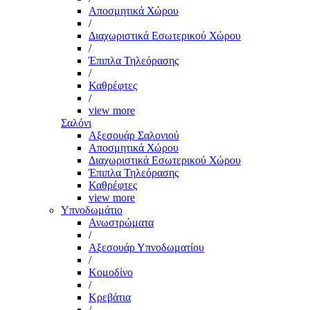
Αποσμητικά Χώρου
/
Διαχωριστικά Εσωτερικού Χώρου
/
Έπιπλα Τηλεόρασης
/
Καθρέφτες
/
view more
Σαλόνι
Αξεσουάρ Σαλονιού
Αποσμητικά Χώρου
Διαχωριστικά Εσωτερικού Χώρου
Έπιπλα Τηλεόρασης
Καθρέφτες
view more
Υπνοδωμάτιο
Ανωστρώματα
/
Αξεσουάρ Υπνοδωματίου
/
Κομοδίνο
/
Κρεβάτια
/