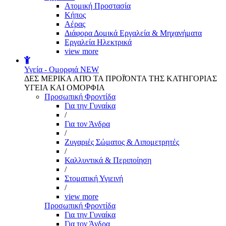
Aτομική Προστασία
Kήπος
Αέρας
Διάφορα Δομικά Εργαλεία & Μηχανήματα
Εργαλεία Ηλεκτρικά
view more
Υγεία - Ομορφιά
NEW
ΔΕΣ ΜΕΡΙΚΑ ΑΠΌ ΤΑ ΠΡΟΪΌΝΤΑ ΤΗΣ ΚΑΤΗΓΟΡΙΑΣ
ΥΓΕΙΑ ΚΑΙ ΟΜΟΡΦΙΑ
Προσωπική Φροντίδα
Για την Γυναίκα
/
Για τον Άνδρα
/
Ζυγαριές Σώματος & Λιπομετρητές
/
Καλλυντικά & Περιποίηση
/
Στοματική Υγιεινή
/
view more
Προσωπική Φροντίδα
Για την Γυναίκα
Για τον Άνδρα