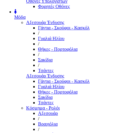
Οθόνες Υπολογιστών
Φορητές Οθόνες
Μόδα
Αξεσουάρ Ένδυσης
Γάντια - Σκούφοι - Κασκόλ
/
Γυαλιά Ηλίου
/
Θήκες - Πορτοφόλια
/
Σακίδια
/
Τσάντες
Αξεσουάρ Ένδυσης
Γάντια - Σκούφοι - Κασκόλ
Γυαλιά Ηλίου
Θήκες - Πορτοφόλια
Σακίδια
Τσάντες
Κόσμημα - Ρολόι
Αξεσουάρ
/
Βραχιόλια
/