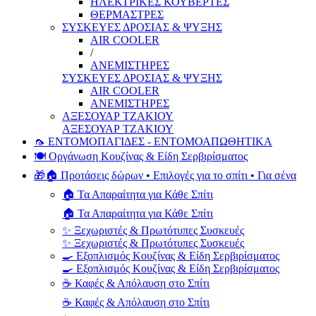
ΗΛΕΚΤΡΙΚΕΣ ΚΟΥΒΕΡΤΕΣ
ΘΕΡΜΑΣΤΡΕΣ
ΣΥΣΚΕΥΕΣ ΔΡΟΣΙΑΣ & ΨΥΞΗΣ
AIR COOLER
/
ΑΝΕΜΙΣΤΗΡΕΣ
ΣΥΣΚΕΥΕΣ ΔΡΟΣΙΑΣ & ΨΥΞΗΣ
AIR COOLER
ΑΝΕΜΙΣΤΗΡΕΣ
ΑΞΕΣΟΥΑΡ ΤΖΑΚΙΟΥ
ΑΞΕΣΟΥΑΡ ΤΖΑΚΙΟΥ
🦟 ΕΝΤΟΜΟΠΑΓΙΔΕΣ - ΕΝΤΟΜΟΑΠΩΘΗΤΙΚΑ
🍽️ Οργάνωση Κουζίνας & Είδη Σερβιρίσματος
🎁🏠 Προτάσεις δώρων • Επιλογές για το σπίτι • Για σένα
🏠 Τα Απαραίτητα για Κάθε Σπίτι
🏠 Τα Απαραίτητα για Κάθε Σπίτι
✨ Ξεχωριστές & Πρωτότυπες Συσκευές
✨ Ξεχωριστές & Πρωτότυπες Συσκευές
🍳 Εξοπλισμός Κουζίνας & Είδη Σερβιρίσματος
🍳 Εξοπλισμός Κουζίνας & Είδη Σερβιρίσματος
☕ Καφές & Απόλαυση στο Σπίτι
☕ Καφές & Απόλαυση στο Σπίτι