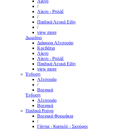
Λίκνο
/
Λίκνο - Ρηλάξ
/
Παιδικά Λευκά Είδη
/
view more
Δωμάτιο
Διάφορα Αξεσουάρ
Κρεβάτια
Λίκνο
Λίκνο - Ρηλάξ
Παιδικά Λευκά Είδη
view more
Ένδυση
Αξεσουάρ
/
Βρεφικά
Ένδυση
Αξεσουάρ
Βρεφικά
Παιδικά Ρούχα
Βρεφικά Φορμάκια
/
Γάντια - Κασκόλ - Σκούφοι