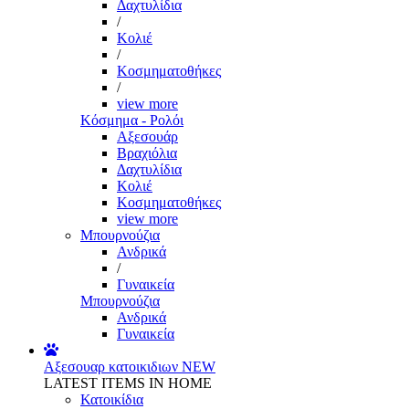
Δαχτυλίδια
/
Κολιέ
/
Κοσμηματοθήκες
/
view more
Κόσμημα - Ρολόι
Αξεσουάρ
Βραχιόλια
Δαχτυλίδια
Κολιέ
Κοσμηματοθήκες
view more
Μπουρνούζια
Ανδρικά
/
Γυναικεία
Μπουρνούζια
Ανδρικά
Γυναικεία
Αξεσουαρ κατοικιδιων
NEW
LATEST ITEMS IN HOME
Κατοικίδια