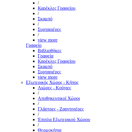
/
Καρέκλες Γραφείου
/
Σκαμπό
/
Συρταριέρες
/
view more
Γραφείο
Βιβλιοθήκες
Γραφεία
Καρέκλες Γραφείου
Σκαμπό
Συρταριέρες
view more
Εξωτερικός Χώρος - Κήπος
Αιώρες - Κούνιες
/
Αποθηκευτικοί Χώροι
/
Γλάστρες - Ζαρντινιέρες
/
Έπιπλα Εξωτερικού Χώρου
/
Θερμοκήπια