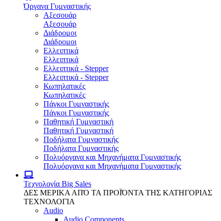
Όργανα Γυμναστικής
Αξεσουάρ
Αξεσουάρ
Διάδρομοι
Διάδρομοι
Ελλειπτικά
Ελλειπτικά
Ελλειπτικά - Stepper
Ελλειπτικά - Stepper
Κωπηλατικές
Κωπηλατικές
Πάγκοι Γυμναστικής
Πάγκοι Γυμναστικής
Παθητική Γυμναστική
Παθητική Γυμναστική
Ποδήλατα Γυμναστικής
Ποδήλατα Γυμναστικής
Πολυόργανα και Μηχανήματα Γυμναστικής
Πολυόργανα και Μηχανήματα Γυμναστικής
Τεχνολογία
Big Sales
ΔΕΣ ΜΕΡΙΚΑ ΑΠΌ ΤΑ ΠΡΟΪΌΝΤΑ ΤΗΣ ΚΑΤΗΓΟΡΙΑΣ
ΤΕΧΝΟΛΟΓΙΑ
Audio
Audio Components