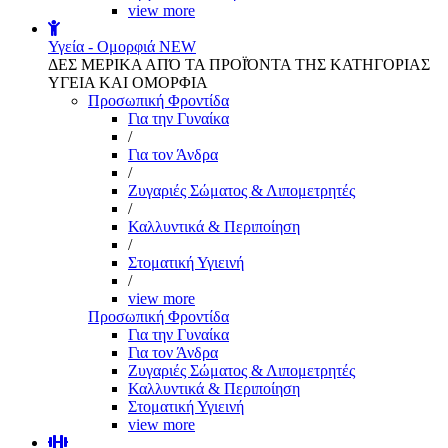
view more
Υγεία - Ομορφιά
NEW
ΔΕΣ ΜΕΡΙΚΑ ΑΠΌ ΤΑ ΠΡΟΪΌΝΤΑ ΤΗΣ ΚΑΤΗΓΟΡΙΑΣ
ΥΓΕΙΑ ΚΑΙ ΟΜΟΡΦΙΑ
Προσωπική Φροντίδα
Για την Γυναίκα
/
Για τον Άνδρα
/
Ζυγαριές Σώματος & Λιπομετρητές
/
Καλλυντικά & Περιποίηση
/
Στοματική Υγιεινή
/
view more
Προσωπική Φροντίδα
Για την Γυναίκα
Για τον Άνδρα
Ζυγαριές Σώματος & Λιπομετρητές
Καλλυντικά & Περιποίηση
Στοματική Υγιεινή
view more