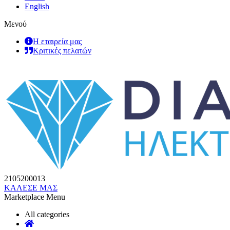
English
Μενού
Η εταιρεία μας
Κριτικές πελατών
2105200013
ΚΑΛΕΣΕ ΜΑΣ
Marketplace Menu
All categories