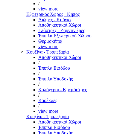
/
view more
Εξωτερικός Χώρος - Κήπος
Αιώρες - Κούνιες
Αποθηκευτικοί Χώροι
Γλάστρες - Ζαρντινιέρες
Έπιπλα Εξωτερικού Χώρου
Θερμοκήπια
view more
Κουζίνα - Τραπεζαρία
Αποθηκευτικοί Χώροι
/
Έπιπλα Εισόδου
/
Έπιπλα Υποδοχής
/
Καλόγεροι - Κρεμάστρες
/
Καρέκλες
/
view more
Κουζίνα - Τραπεζαρία
Αποθηκευτικοί Χώροι
Έπιπλα Εισόδου
Έπιπλα Υποδοχής