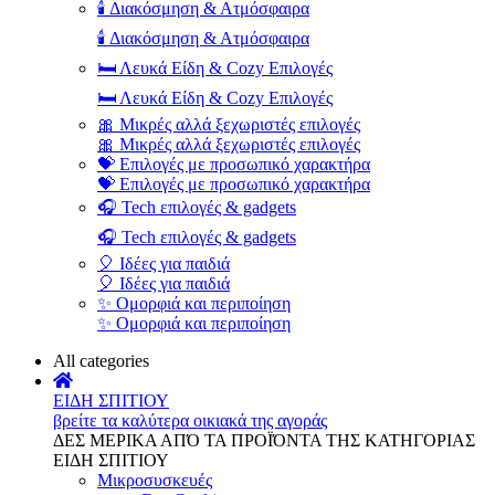
🕯️ Διακόσμηση & Ατμόσφαιρα
🕯️ Διακόσμηση & Ατμόσφαιρα
🛏️ Λευκά Είδη & Cozy Επιλογές
🛏️ Λευκά Είδη & Cozy Επιλογές
🎀 Μικρές αλλά ξεχωριστές επιλογές
🎀 Μικρές αλλά ξεχωριστές επιλογές
💝 Επιλογές με προσωπικό χαρακτήρα
💝 Επιλογές με προσωπικό χαρακτήρα
🎧 Tech επιλογές & gadgets
🎧 Tech επιλογές & gadgets
🎈 Ιδέες για παιδιά
🎈 Ιδέες για παιδιά
✨ Ομορφιά και περιποίηση
✨ Ομορφιά και περιποίηση
All categories
ΕΙΔΗ ΣΠΙΤΙΟΥ
βρείτε τα καλύτερα οικιακά της αγοράς
ΔΕΣ ΜΕΡΙΚΑ ΑΠΌ ΤΑ ΠΡΟΪΌΝΤΑ ΤΗΣ ΚΑΤΗΓΟΡΙΑΣ
ΕΙΔΗ ΣΠΙΤΙΟΥ
Μικροσυσκευές