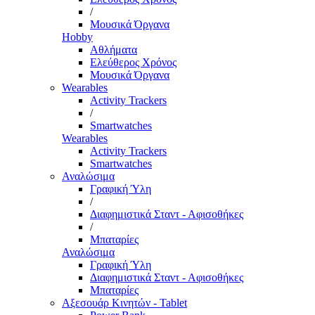
/
Μουσικά Όργανα
Hobby
Αθλήματα
Ελεύθερος Χρόνος
Μουσικά Όργανα
Wearables
Activity Trackers
/
Smartwatches
Wearables
Activity Trackers
Smartwatches
Αναλώσιμα
Γραφική Ύλη
/
Διαφημιστικά Σταντ - Αφισοθήκες
/
Μπαταρίες
Αναλώσιμα
Γραφική Ύλη
Διαφημιστικά Σταντ - Αφισοθήκες
Μπαταρίες
Αξεσουάρ Κινητών - Tablet