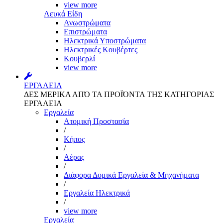
view more
Λευκά Είδη
Ανωστρώματα
Επιστρώματα
Ηλεκτρικά Υποστρώματα
Ηλεκτρικές Κουβέρτες
Κουβερλί
view more
ΕΡΓΑΛΕΙΑ
ΔΕΣ ΜΕΡΙΚΑ ΑΠΌ ΤΑ ΠΡΟΪΌΝΤΑ ΤΗΣ ΚΑΤΗΓΟΡΙΑΣ
ΕΡΓΑΛΕΙΑ
Εργαλεία
Aτομική Προστασία
/
Kήπος
/
Αέρας
/
Διάφορα Δομικά Εργαλεία & Μηχανήματα
/
Εργαλεία Ηλεκτρικά
/
view more
Εργαλεία