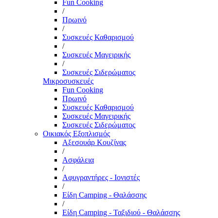
Fun Cooking
/
Πρωινό
/
Συσκευές Καθαρισμού
/
Συσκευές Μαγειρικής
/
Συσκευές Σιδερώματος
Μικροσυσκευές
Fun Cooking
Πρωινό
Συσκευές Καθαρισμού
Συσκευές Μαγειρικής
Συσκευές Σιδερώματος
Οικιακός Εξοπλισμός
Αξεσουάρ Κουζίνας
/
Ασφάλεια
/
Αφυγραντήρες - Ιονιστές
/
Είδη Camping - Θαλάσσης
/
Είδη Camping - Ταξιδιού - Θαλάσσης