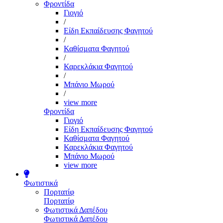
Φροντίδα
Γιογιό
/
Είδη Εκπαίδευσης Φαγητού
/
Καθίσματα Φαγητού
/
Καρεκλάκια Φαγητού
/
Μπάνιο Μωρού
/
view more
Φροντίδα
Γιογιό
Είδη Εκπαίδευσης Φαγητού
Καθίσματα Φαγητού
Καρεκλάκια Φαγητού
Μπάνιο Μωρού
view more
Φωτιστικά
Πορτατίφ
Πορτατίφ
Φωτιστικά Δαπέδου
Φωτιστικά Δαπέδου