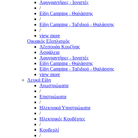
Αφυγραντήρες - Ιονιστές
/
Είδη Camping - Θαλάσσης
/
Είδη Camping - Ταξιδιού - Θαλάσσης
/
view more
Οικιακός Εξοπλισμός
Αξεσουάρ Κουζίνας
Ασφάλεια
Αφυγραντήρες - Ιονιστές
Είδη Camping - Θαλάσσης
Είδη Camping - Ταξιδιού - Θαλάσσης
view more
Λευκά Είδη
Ανωστρώματα
/
Επιστρώματα
/
Ηλεκτρικά Υποστρώματα
/
Ηλεκτρικές Κουβέρτες
/
Κουβερλί
/