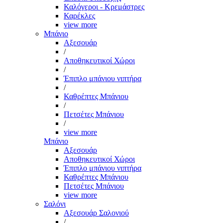
Καλόγεροι - Κρεμάστρες
Καρέκλες
view more
Μπάνιο
Αξεσουάρ
/
Αποθηκευτικοί Χώροι
/
Έπιπλο μπάνιου νιπτήρα
/
Καθρέπτες Μπάνιου
/
Πετσέτες Μπάνιου
/
view more
Μπάνιο
Αξεσουάρ
Αποθηκευτικοί Χώροι
Έπιπλο μπάνιου νιπτήρα
Καθρέπτες Μπάνιου
Πετσέτες Μπάνιου
view more
Σαλόνι
Αξεσουάρ Σαλονιού
/