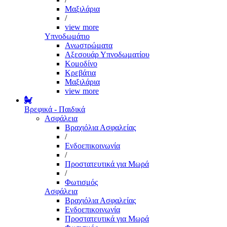
Μαξιλάρια
/
view more
Υπνοδωμάτιο
Ανωστρώματα
Αξεσουάρ Υπνοδωματίου
Κομοδίνο
Κρεβάτια
Μαξιλάρια
view more
Βρεφικά - Παιδικά
Ασφάλεια
Βραχιόλια Ασφαλείας
/
Ενδοεπικοινωνία
/
Προστατευτικά για Μωρά
/
Φωτισμός
Ασφάλεια
Βραχιόλια Ασφαλείας
Ενδοεπικοινωνία
Προστατευτικά για Μωρά