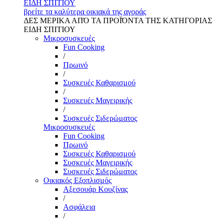
ΕΙΔΗ ΣΠΙΤΙΟΥ
βρείτε τα καλύτερα οικιακά της αγοράς
ΔΕΣ ΜΕΡΙΚΑ ΑΠΌ ΤΑ ΠΡΟΪΌΝΤΑ ΤΗΣ ΚΑΤΗΓΟΡΙΑΣ
ΕΙΔΗ ΣΠΙΤΙΟΥ
Μικροσυσκευές
Fun Cooking
/
Πρωινό
/
Συσκευές Καθαρισμού
/
Συσκευές Μαγειρικής
/
Συσκευές Σιδερώματος
Μικροσυσκευές
Fun Cooking
Πρωινό
Συσκευές Καθαρισμού
Συσκευές Μαγειρικής
Συσκευές Σιδερώματος
Οικιακός Εξοπλισμός
Αξεσουάρ Κουζίνας
/
Ασφάλεια
/