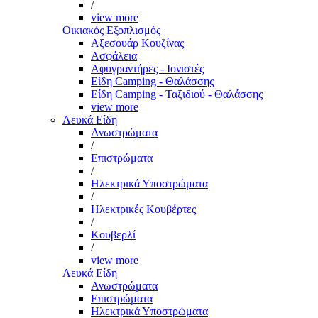
/
view more
Οικιακός Εξοπλισμός
Αξεσουάρ Κουζίνας
Ασφάλεια
Αφυγραντήρες - Ιονιστές
Είδη Camping - Θαλάσσης
Είδη Camping - Ταξιδιού - Θαλάσσης
view more
Λευκά Είδη
Ανωστρώματα
/
Επιστρώματα
/
Ηλεκτρικά Υποστρώματα
/
Ηλεκτρικές Κουβέρτες
/
Κουβερλί
/
view more
Λευκά Είδη
Ανωστρώματα
Επιστρώματα
Ηλεκτρικά Υποστρώματα