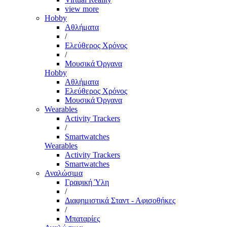
view more
Hobby
Αθλήματα
/
Ελεύθερος Χρόνος
/
Μουσικά Όργανα
Hobby
Αθλήματα
Ελεύθερος Χρόνος
Μουσικά Όργανα
Wearables
Activity Trackers
/
Smartwatches
Wearables
Activity Trackers
Smartwatches
Αναλώσιμα
Γραφική Ύλη
/
Διαφημιστικά Σταντ - Αφισοθήκες
/
Μπαταρίες