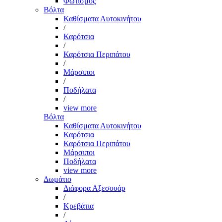
Φωτισμός
Βόλτα
Καθίσματα Αυτοκινήτου
/
Καρότσια
/
Καρότσια Περιπάτου
/
Μάρσιποι
/
Ποδήλατα
/
view more
Βόλτα
Καθίσματα Αυτοκινήτου
Καρότσια
Καρότσια Περιπάτου
Μάρσιποι
Ποδήλατα
view more
Δωμάτιο
Διάφορα Αξεσουάρ
/
Κρεβάτια
/