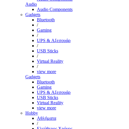
Audio
Audio Components
Gadgets
Bluetooth
/
Gaming
/
UPS & Αξεσουάρ
/
USB Sticks
/
Virtual Reality
/
view more
Gadgets
Bluetooth
Gaming
UPS & Αξεσουάρ
USB Sticks
Virtual Reality
view more
Hobby
Αθλήματα
/
Ελεύθερος Χρόνος