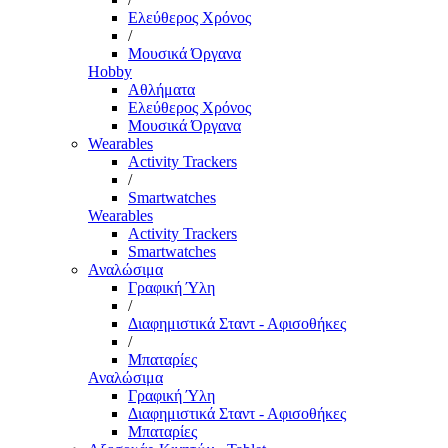
Ελεύθερος Χρόνος
/
Μουσικά Όργανα
Hobby
Αθλήματα
Ελεύθερος Χρόνος
Μουσικά Όργανα
Wearables
Activity Trackers
/
Smartwatches
Wearables
Activity Trackers
Smartwatches
Αναλώσιμα
Γραφική Ύλη
/
Διαφημιστικά Σταντ - Αφισοθήκες
/
Μπαταρίες
Αναλώσιμα
Γραφική Ύλη
Διαφημιστικά Σταντ - Αφισοθήκες
Μπαταρίες