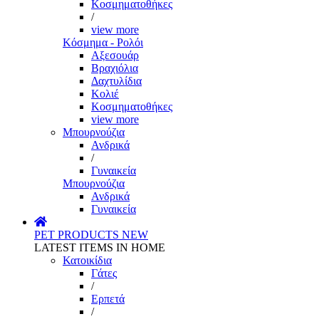
Κοσμηματοθήκες
/
view more
Κόσμημα - Ρολόι
Αξεσουάρ
Βραχιόλια
Δαχτυλίδια
Κολιέ
Κοσμηματοθήκες
view more
Μπουρνούζια
Ανδρικά
/
Γυναικεία
Μπουρνούζια
Ανδρικά
Γυναικεία
PET PRODUCTS
NEW
LATEST ITEMS IN HOME
Κατοικίδια
Γάτες
/
Ερπετά
/