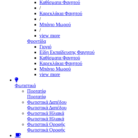
Καθίσματα Φαγητού
/
Καρεκλάκια Φαγητού
/
Μπάνιο Μωρού
/
view more
Φροντίδα
Γιογιό
Είδη Εκπαίδευσης Φαγητού
Καθίσματα Φαγητού
Καρεκλάκια Φαγητού
Μπάνιο Μωρού
view more
Φωτιστικά
Πορτατίφ
Πορτατίφ
Φωτιστικά Δαπέδου
Φωτιστικά Δαπέδου
Φωτιστικά Ηλιακά
Φωτιστικά Ηλιακά
Φωτιστικά Οροφής
Φωτιστικά Οροφής