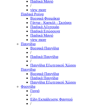
Παιδικά Μαγιό
/
view more
Παιδικά Ρούχα
Βρεφικά Φορμάκια
Γάντια - Κασκόλ - Σκούφοι
Παιδικά Αξεσουάρ
Παιδικά Εσώρουχα
Παιδικά Μαγιό
view more
Παιχνίδια
Βρεφικά Παιχνίδια
/
Παιδικά Παιχνίδια
/
Παιχνίδια Εξωτερικού Χώρου
Παιχνίδια
Βρεφικά Παιχνίδια
Παιδικά Παιχνίδια
Παιχνίδια Εξωτερικού Χώρου
Φροντίδα
Γιογιό
/
Είδη Εκπαίδευσης Φαγητού
/