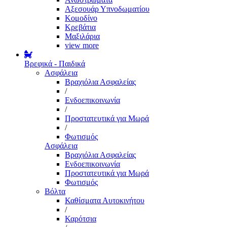
Αξεσουάρ Υπνοδωματίου
Κομοδίνο
Κρεβάτια
Μαξιλάρια
view more
Βρεφικά - Παιδικά
Ασφάλεια
Βραχιόλια Ασφαλείας
/
Ενδοεπικοινωνία
/
Προστατευτικά για Μωρά
/
Φωτισμός
Ασφάλεια
Βραχιόλια Ασφαλείας
Ενδοεπικοινωνία
Προστατευτικά για Μωρά
Φωτισμός
Βόλτα
Καθίσματα Αυτοκινήτου
/
Καρότσια