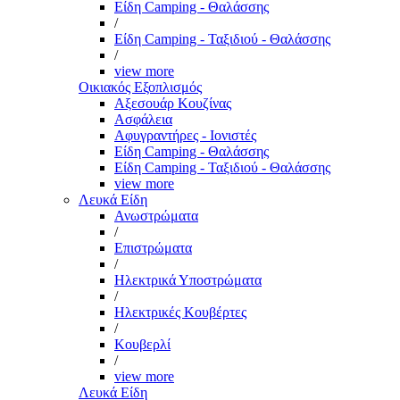
Είδη Camping - Θαλάσσης
/
Είδη Camping - Ταξιδιού - Θαλάσσης
/
view more
Οικιακός Εξοπλισμός
Αξεσουάρ Κουζίνας
Ασφάλεια
Αφυγραντήρες - Ιονιστές
Είδη Camping - Θαλάσσης
Είδη Camping - Ταξιδιού - Θαλάσσης
view more
Λευκά Είδη
Ανωστρώματα
/
Επιστρώματα
/
Ηλεκτρικά Υποστρώματα
/
Ηλεκτρικές Κουβέρτες
/
Κουβερλί
/
view more
Λευκά Είδη