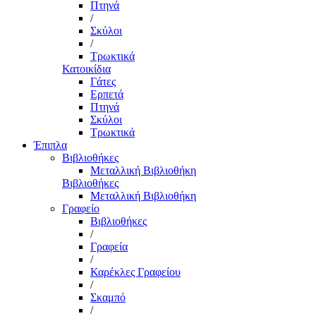
Πτηνά
/
Σκύλοι
/
Τρωκτικά
Κατοικίδια
Γάτες
Ερπετά
Πτηνά
Σκύλοι
Τρωκτικά
Έπιπλα
Βιβλιοθήκες
Μεταλλική Βιβλιοθήκη
Βιβλιοθήκες
Μεταλλική Βιβλιοθήκη
Γραφείο
Βιβλιοθήκες
/
Γραφεία
/
Καρέκλες Γραφείου
/
Σκαμπό
/