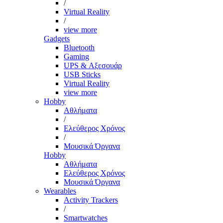
/
Virtual Reality
/
view more
Gadgets
Bluetooth
Gaming
UPS & Αξεσουάρ
USB Sticks
Virtual Reality
view more
Hobby
Αθλήματα
/
Ελεύθερος Χρόνος
/
Μουσικά Όργανα
Hobby
Αθλήματα
Ελεύθερος Χρόνος
Μουσικά Όργανα
Wearables
Activity Trackers
/
Smartwatches