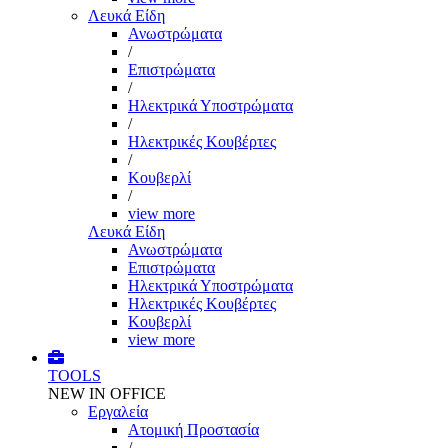
Λευκά Είδη
Ανωστρώματα
/
Επιστρώματα
/
Ηλεκτρικά Υποστρώματα
/
Ηλεκτρικές Κουβέρτες
/
Κουβερλί
/
view more
Λευκά Είδη
Ανωστρώματα
Επιστρώματα
Ηλεκτρικά Υποστρώματα
Ηλεκτρικές Κουβέρτες
Κουβερλί
view more
TOOLS
NEW IN OFFICE
Εργαλεία
Aτομική Προστασία
/