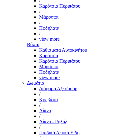
/
Καρότσια Περιπάτου
/
Μάρσιποι
/
Ποδήλατα
/
view more
Βόλτα
Καθίσματα Αυτοκινήτου
Καρότσια
Καρότσια Περιπάτου
Μάρσιποι
Ποδήλατα
view more
Δωμάτιο
Διάφορα Αξεσουάρ
/
Κρεβάτια
/
Λίκνο
/
Λίκνο - Ρηλάξ
/
Παιδικά Λευκά Είδη