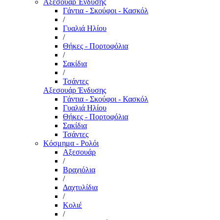
Αξεσουάρ Ένδυσης
Γάντια - Σκούφοι - Κασκόλ
/
Γυαλιά Ηλίου
/
Θήκες - Πορτοφόλια
/
Σακίδια
/
Τσάντες
Αξεσουάρ Ένδυσης
Γάντια - Σκούφοι - Κασκόλ
Γυαλιά Ηλίου
Θήκες - Πορτοφόλια
Σακίδια
Τσάντες
Κόσμημα - Ρολόι
Αξεσουάρ
/
Βραχιόλια
/
Δαχτυλίδια
/
Κολιέ
/