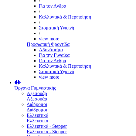
/
Για τον Άνδρα
/
Καλλυντικά & Περιποίηση
/
Στοματική Υγιεινή
/
view more
Προσωπική Φροντίδα
Αδυνάτισμα
Για την Γυναίκα
Για τον Άνδρα
Καλλυντικά & Περιποίηση
Στοματική Υγιεινή
view more
Όργανα Γυμναστικής
Αξεσουάρ
Αξεσουάρ
Διάδρομοι
Διάδρομοι
Ελλειπτικά
Ελλειπτικά
Ελλειπτικά - Stepper
Ελλειπτικά - Stepper