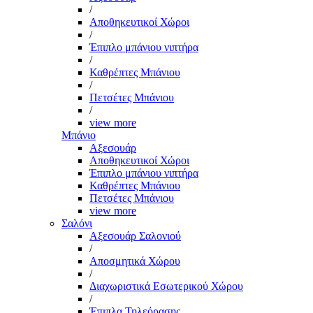
/
Αποθηκευτικοί Χώροι
/
Έπιπλο μπάνιου νιπτήρα
/
Καθρέπτες Μπάνιου
/
Πετσέτες Μπάνιου
/
view more
Μπάνιο
Αξεσουάρ
Αποθηκευτικοί Χώροι
Έπιπλο μπάνιου νιπτήρα
Καθρέπτες Μπάνιου
Πετσέτες Μπάνιου
view more
Σαλόνι
Αξεσουάρ Σαλονιού
/
Αποσμητικά Χώρου
/
Διαχωριστικά Εσωτερικού Χώρου
/
Έπιπλα Τηλεόρασης