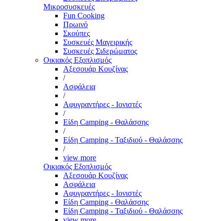
Μικροσυσκευές
Fun Cooking
Πρωινό
Σκούπες
Συσκευές Μαγειρικής
Συσκευές Σιδερώματος
Οικιακός Εξοπλισμός
Αξεσουάρ Κουζίνας
/
Ασφάλεια
/
Αφυγραντήρες - Ιονιστές
/
Είδη Camping - Θαλάσσης
/
Είδη Camping - Ταξιδιού - Θαλάσσης
/
view more
Οικιακός Εξοπλισμός
Αξεσουάρ Κουζίνας
Ασφάλεια
Αφυγραντήρες - Ιονιστές
Είδη Camping - Θαλάσσης
Είδη Camping - Ταξιδιού - Θαλάσσης
view more