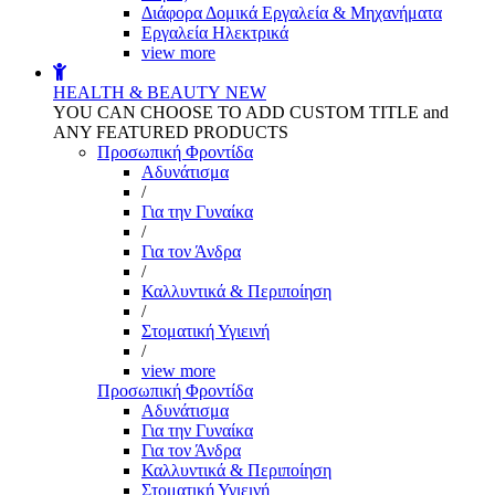
Διάφορα Δομικά Εργαλεία & Μηχανήματα
Εργαλεία Ηλεκτρικά
view more
HEALTH & BEAUTY
NEW
YOU CAN CHOOSE TO ADD CUSTOM TITLE and
ANY FEATURED PRODUCTS
Προσωπική Φροντίδα
Αδυνάτισμα
/
Για την Γυναίκα
/
Για τον Άνδρα
/
Καλλυντικά & Περιποίηση
/
Στοματική Υγιεινή
/
view more
Προσωπική Φροντίδα
Αδυνάτισμα
Για την Γυναίκα
Για τον Άνδρα
Καλλυντικά & Περιποίηση
Στοματική Υγιεινή