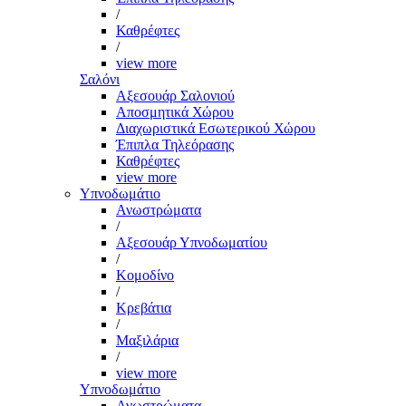
/
Καθρέφτες
/
view more
Σαλόνι
Αξεσουάρ Σαλονιού
Αποσμητικά Χώρου
Διαχωριστικά Εσωτερικού Χώρου
Έπιπλα Τηλεόρασης
Καθρέφτες
view more
Υπνοδωμάτιο
Ανωστρώματα
/
Αξεσουάρ Υπνοδωματίου
/
Κομοδίνο
/
Κρεβάτια
/
Μαξιλάρια
/
view more
Υπνοδωμάτιο
Ανωστρώματα