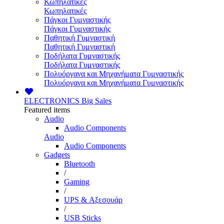
Κωπηλατικές
Κωπηλατικές
Πάγκοι Γυμναστικής
Πάγκοι Γυμναστικής
Παθητική Γυμναστική
Παθητική Γυμναστική
Ποδήλατα Γυμναστικής
Ποδήλατα Γυμναστικής
Πολυόργανα και Μηχανήματα Γυμναστικής
Πολυόργανα και Μηχανήματα Γυμναστικής
ELECTRONICS
Big Sales
Featured items
Audio
Audio Components
Audio
Audio Components
Gadgets
Bluetooth
/
Gaming
/
UPS & Αξεσουάρ
/
USB Sticks