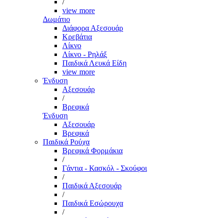
/
view more
Δωμάτιο
Διάφορα Αξεσουάρ
Κρεβάτια
Λίκνο
Λίκνο - Ρηλάξ
Παιδικά Λευκά Είδη
view more
Ένδυση
Αξεσουάρ
/
Βρεφικά
Ένδυση
Αξεσουάρ
Βρεφικά
Παιδικά Ρούχα
Βρεφικά Φορμάκια
/
Γάντια - Κασκόλ - Σκούφοι
/
Παιδικά Αξεσουάρ
/
Παιδικά Εσώρουχα
/