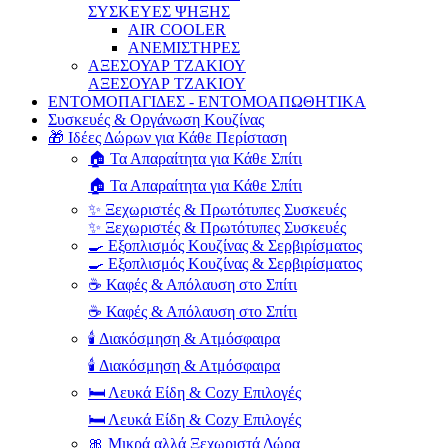
ΣΥΣΚΕΥΕΣ ΨΗΞΗΣ
AIR COOLER
ΑΝΕΜΙΣΤΗΡΕΣ
ΑΞΕΣΟΥΑΡ ΤΖΑΚΙΟΥ
ΑΞΕΣΟΥΑΡ ΤΖΑΚΙΟΥ
ΕΝΤΟΜΟΠΑΓΙΔΕΣ - ΕΝΤΟΜΟΑΠΩΘΗΤΙΚΑ
Συσκευές & Οργάνωση Κουζίνας
🎁 Ιδέες Δώρων για Κάθε Περίσταση
🏠 Τα Απαραίτητα για Κάθε Σπίτι
🏠 Τα Απαραίτητα για Κάθε Σπίτι
✨ Ξεχωριστές & Πρωτότυπες Συσκευές
✨ Ξεχωριστές & Πρωτότυπες Συσκευές
🍳 Εξοπλισμός Κουζίνας & Σερβιρίσματος
🍳 Εξοπλισμός Κουζίνας & Σερβιρίσματος
☕ Καφές & Απόλαυση στο Σπίτι
☕ Καφές & Απόλαυση στο Σπίτι
🕯️ Διακόσμηση & Ατμόσφαιρα
🕯️ Διακόσμηση & Ατμόσφαιρα
🛏️ Λευκά Είδη & Cozy Επιλογές
🛏️ Λευκά Είδη & Cozy Επιλογές
🎀 Μικρά αλλά Ξεχωριστά Δώρα