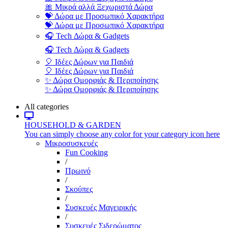
🎀 Μικρά αλλά Ξεχωριστά Δώρα
💝 Δώρα με Προσωπικό Χαρακτήρα
💝 Δώρα με Προσωπικό Χαρακτήρα
🎧 Tech Δώρα & Gadgets
🎧 Tech Δώρα & Gadgets
🎈 Ιδέες Δώρων για Παιδιά
🎈 Ιδέες Δώρων για Παιδιά
✨ Δώρα Ομορφιάς & Περιποίησης
✨ Δώρα Ομορφιάς & Περιποίησης
All categories
HOUSEHOLD & GARDEN
You can simply choose any color for your category icon here
Μικροσυσκευές
Fun Cooking
/
Πρωινό
/
Σκούπες
/
Συσκευές Μαγειρικής
/
Συσκευές Σιδερώματος