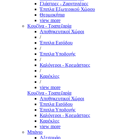
Γλάστρες - Ζαρντινιέρες
Έπιπλα Εξωτερικού Χώρου
Θερμοκήπια
view more
Κουζίνα - Τραπεζαρία
Αποθηκευτικοί Χώροι
/
Έπιπλα Εισόδου
/
Έπιπλα Υποδοχής
/
Καλόγεροι - Κρεμάστρες
/
Καρέκλες
/
view more
Κουζίνα - Τραπεζαρία
Αποθηκευτικοί Χώροι
Έπιπλα Εισόδου
Έπιπλα Υποδοχής
Καλόγεροι - Κρεμάστρες
Καρέκλες
view more
Μπάνιο
Αξεσουάρ