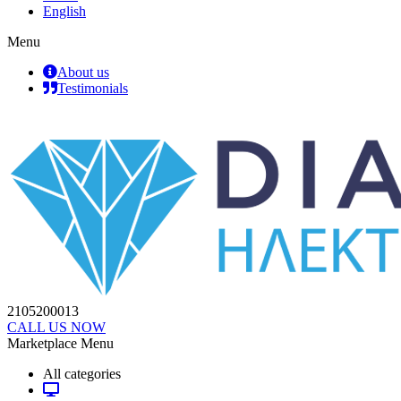
English
Menu
About us
Testimonials
2105200013
CALL US NOW
Marketplace Menu
All categories