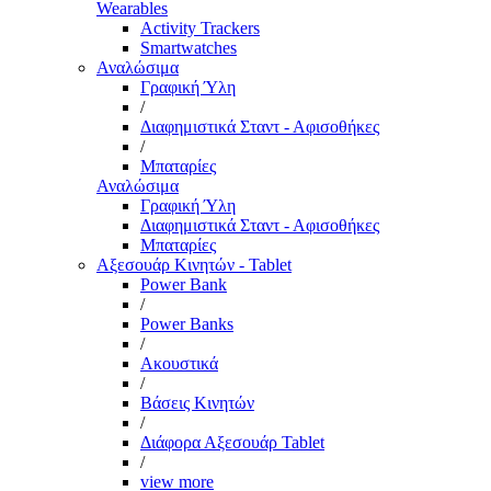
Wearables
Activity Trackers
Smartwatches
Αναλώσιμα
Γραφική Ύλη
/
Διαφημιστικά Σταντ - Αφισοθήκες
/
Μπαταρίες
Αναλώσιμα
Γραφική Ύλη
Διαφημιστικά Σταντ - Αφισοθήκες
Μπαταρίες
Αξεσουάρ Κινητών - Tablet
Power Bank
/
Power Banks
/
Ακουστικά
/
Βάσεις Κινητών
/
Διάφορα Αξεσουάρ Tablet
/
view more