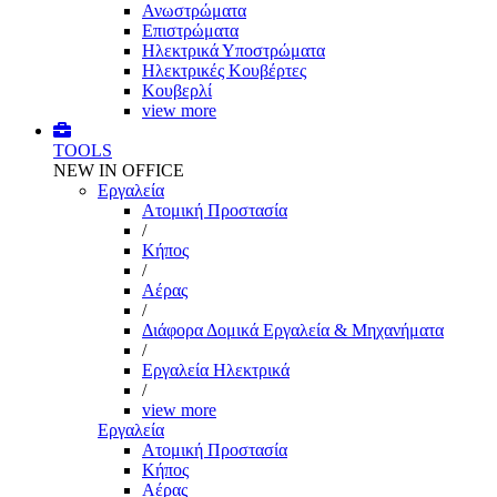
Ανωστρώματα
Επιστρώματα
Ηλεκτρικά Υποστρώματα
Ηλεκτρικές Κουβέρτες
Κουβερλί
view more
TOOLS
NEW IN OFFICE
Εργαλεία
Aτομική Προστασία
/
Kήπος
/
Αέρας
/
Διάφορα Δομικά Εργαλεία & Μηχανήματα
/
Εργαλεία Ηλεκτρικά
/
view more
Εργαλεία
Aτομική Προστασία
Kήπος
Αέρας