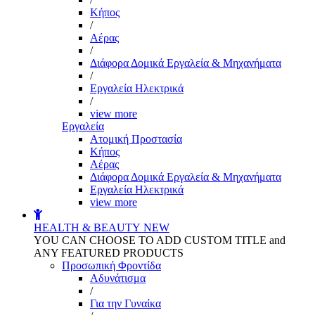
Kήπος
/
Αέρας
/
Διάφορα Δομικά Εργαλεία & Μηχανήματα
/
Εργαλεία Ηλεκτρικά
/
view more
Εργαλεία
Aτομική Προστασία
Kήπος
Αέρας
Διάφορα Δομικά Εργαλεία & Μηχανήματα
Εργαλεία Ηλεκτρικά
view more
HEALTH & BEAUTY
NEW
YOU CAN CHOOSE TO ADD CUSTOM TITLE and
ANY FEATURED PRODUCTS
Προσωπική Φροντίδα
Αδυνάτισμα
/
Για την Γυναίκα