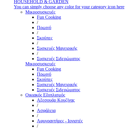
HOUSEHOLD & GARDEN
You can simply choose any color for your category icon here
Μικροσυσκευές
Fun Cooking
/
Πρωινό
/
Σκούπες
/
Συσκευές Μαγειρικής
/
Συσκευές Σιδερώματος
Μικροσυσκευές
Fun Cooking
Πρωινό
Σκούπες
Συσκευές Μαγειρικής
Συσκευές Σιδερώματος
Οικιακός Εξοπλισμός
Αξεσουάρ Κουζίνας
/
Ασφάλεια
/
Αφυγραντήρες - Ιονιστές
/