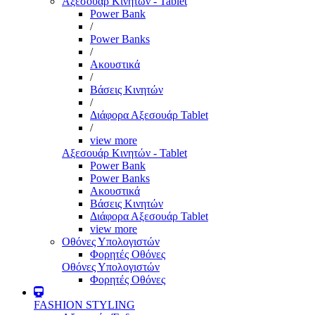
Αξεσουάρ Κινητών - Tablet
Power Bank
/
Power Banks
/
Ακουστικά
/
Βάσεις Κινητών
/
Διάφορα Αξεσουάρ Tablet
/
view more
Αξεσουάρ Κινητών - Tablet
Power Bank
Power Banks
Ακουστικά
Βάσεις Κινητών
Διάφορα Αξεσουάρ Tablet
view more
Οθόνες Υπολογιστών
Φορητές Οθόνες
Οθόνες Υπολογιστών
Φορητές Οθόνες
FASHION STYLING