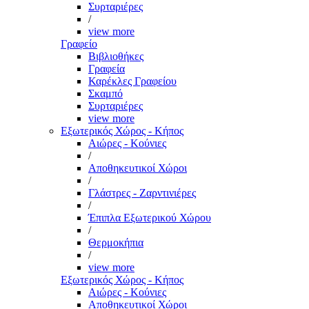
Συρταριέρες
/
view more
Γραφείο
Βιβλιοθήκες
Γραφεία
Καρέκλες Γραφείου
Σκαμπό
Συρταριέρες
view more
Εξωτερικός Χώρος - Κήπος
Αιώρες - Κούνιες
/
Αποθηκευτικοί Χώροι
/
Γλάστρες - Ζαρντινιέρες
/
Έπιπλα Εξωτερικού Χώρου
/
Θερμοκήπια
/
view more
Εξωτερικός Χώρος - Κήπος
Αιώρες - Κούνιες
Αποθηκευτικοί Χώροι