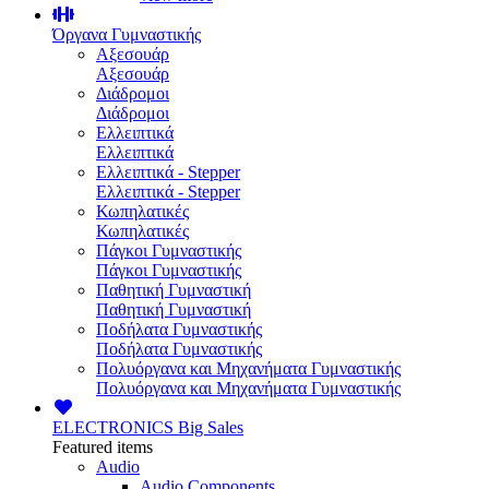
Όργανα Γυμναστικής
Αξεσουάρ
Αξεσουάρ
Διάδρομοι
Διάδρομοι
Ελλειπτικά
Ελλειπτικά
Ελλειπτικά - Stepper
Ελλειπτικά - Stepper
Κωπηλατικές
Κωπηλατικές
Πάγκοι Γυμναστικής
Πάγκοι Γυμναστικής
Παθητική Γυμναστική
Παθητική Γυμναστική
Ποδήλατα Γυμναστικής
Ποδήλατα Γυμναστικής
Πολυόργανα και Μηχανήματα Γυμναστικής
Πολυόργανα και Μηχανήματα Γυμναστικής
ELECTRONICS
Big Sales
Featured items
Audio
Audio Components