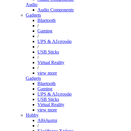
Audio
Audio Components
Gadgets
Bluetooth
/
Gaming
/
UPS & Αξεσουάρ
/
USB Sticks
/
Virtual Reality
/
view more
Gadgets
Bluetooth
Gaming
UPS & Αξεσουάρ
USB Sticks
Virtual Reality
view more
Hobby
Αθλήματα
/
Ελεύθερος Χρόνος