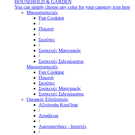
HOUSEHOLD & GARDEN
You can simply choose any color for your category icon here
Μικροσυσκευές
Fun Cooking
/
Πρωινό
/
Σκούπες
/
Συσκευές Μαγειρικής
/
Συσκευές Σιδερώματος
Μικροσυσκευές
Fun Cooking
Πρωινό
Σκούπες
Συσκευές Μαγειρικής
Συσκευές Σιδερώματος
Οικιακός Εξοπλισμός
Αξεσουάρ Κουζίνας
/
Ασφάλεια
/
Αφυγραντήρες - Ιονιστές
/