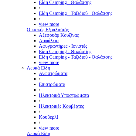
Είδη Camping - Θαλάσσης
/
Είδη Camping - Ταξιδιού - Θαλάσσης
/
view more
Οικιακός Εξοπλισμός
Αξεσουάρ Κουζίνας
Ασφάλεια
Αφυγραντήρες - Ιονιστές
Είδη Camping - Θαλάσσης
Είδη Camping - Ταξιδιού - Θαλάσσης
view more
Λευκά Είδη
Ανωστρώματα
/
Επιστρώματα
/
Ηλεκτρικά Υποστρώματα
/
Ηλεκτρικές Κουβέρτες
/
Κουβερλί
/
view more
Λευκά Είδη