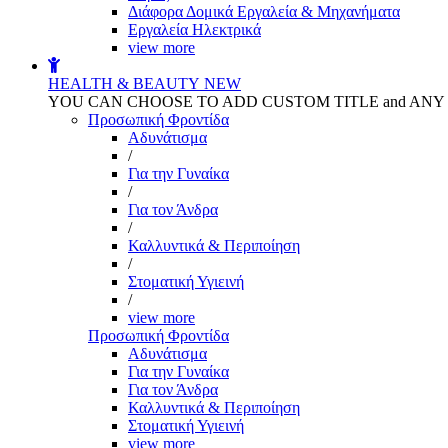
Διάφορα Δομικά Εργαλεία & Μηχανήματα
Εργαλεία Ηλεκτρικά
view more
HEALTH & BEAUTY
NEW
YOU CAN CHOOSE TO ADD CUSTOM TITLE and AN
Προσωπική Φροντίδα
Αδυνάτισμα
/
Για την Γυναίκα
/
Για τον Άνδρα
/
Καλλυντικά & Περιποίηση
/
Στοματική Υγιεινή
/
view more
Προσωπική Φροντίδα
Αδυνάτισμα
Για την Γυναίκα
Για τον Άνδρα
Καλλυντικά & Περιποίηση
Στοματική Υγιεινή
view more