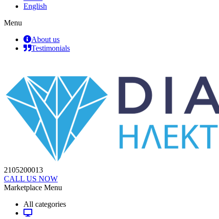
English
Menu
About us
Testimonials
2105200013
CALL US NOW
Marketplace Menu
All categories