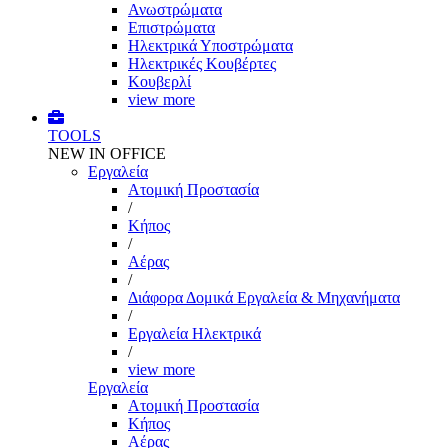
Ανωστρώματα
Επιστρώματα
Ηλεκτρικά Υποστρώματα
Ηλεκτρικές Κουβέρτες
Κουβερλί
view more
TOOLS
NEW IN OFFICE
Εργαλεία
Aτομική Προστασία
/
Kήπος
/
Αέρας
/
Διάφορα Δομικά Εργαλεία & Μηχανήματα
/
Εργαλεία Ηλεκτρικά
/
view more
Εργαλεία
Aτομική Προστασία
Kήπος
Αέρας