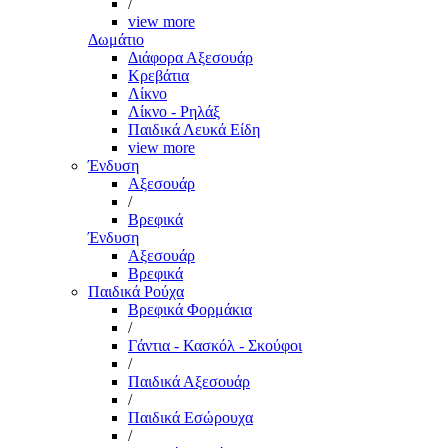
/
view more
Δωμάτιο
Διάφορα Αξεσουάρ
Κρεβάτια
Λίκνο
Λίκνο - Ρηλάξ
Παιδικά Λευκά Είδη
view more
Ένδυση
Αξεσουάρ
/
Βρεφικά
Ένδυση
Αξεσουάρ
Βρεφικά
Παιδικά Ρούχα
Βρεφικά Φορμάκια
/
Γάντια - Κασκόλ - Σκούφοι
/
Παιδικά Αξεσουάρ
/
Παιδικά Εσώρουχα
/