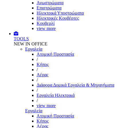
Ανωστρώματα
Επιστρώματα
Ηλεκτρικά Υποστρώματα
Ηλεκτρικές Κουβέρτες
Κουβερλί
view more
TOOLS
NEW IN OFFICE
Εργαλεία
Aτομική Προστασία
/
Kήπος
/
Αέρας
/
Διάφορα Δομικά Εργαλεία & Μηχανήματα
/
Εργαλεία Ηλεκτρικά
/
view more
Εργαλεία
Aτομική Προστασία
Kήπος
Αέρας