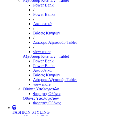
Αξεσουάρ Κινητών - Tablet
Power Bank
/
Power Banks
/
Ακουστικά
/
Βάσεις Κινητών
/
Διάφορα Αξεσουάρ Tablet
/
view more
Αξεσουάρ Κινητών - Tablet
Power Bank
Power Banks
Ακουστικά
Βάσεις Κινητών
Διάφορα Αξεσουάρ Tablet
view more
Οθόνες Υπολογιστών
Φορητές Οθόνες
Οθόνες Υπολογιστών
Φορητές Οθόνες
FASHION STYLING