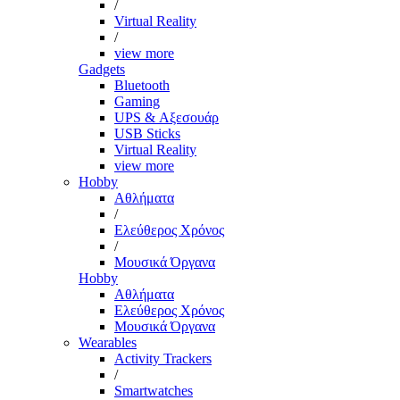
/
Virtual Reality
/
view more
Gadgets
Bluetooth
Gaming
UPS & Αξεσουάρ
USB Sticks
Virtual Reality
view more
Hobby
Αθλήματα
/
Ελεύθερος Χρόνος
/
Μουσικά Όργανα
Hobby
Αθλήματα
Ελεύθερος Χρόνος
Μουσικά Όργανα
Wearables
Activity Trackers
/
Smartwatches