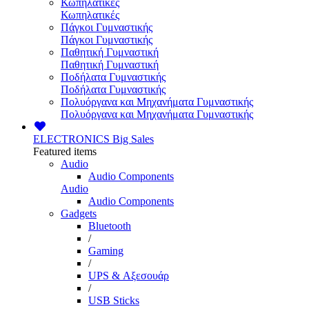
Κωπηλατικές
Κωπηλατικές
Πάγκοι Γυμναστικής
Πάγκοι Γυμναστικής
Παθητική Γυμναστική
Παθητική Γυμναστική
Ποδήλατα Γυμναστικής
Ποδήλατα Γυμναστικής
Πολυόργανα και Μηχανήματα Γυμναστικής
Πολυόργανα και Μηχανήματα Γυμναστικής
ELECTRONICS
Big Sales
Featured items
Audio
Audio Components
Audio
Audio Components
Gadgets
Bluetooth
/
Gaming
/
UPS & Αξεσουάρ
/
USB Sticks