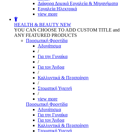
Διάφορα Δομικά Εργαλεία & Μηχανήματα
Εργαλεία Ηλεκτρικά
view more
HEALTH & BEAUTY
NEW
YOU CAN CHOOSE TO ADD CUSTOM TITLE and
ANY FEATURED PRODUCTS
Προσωπική Φροντίδα
Αδυνάτισμα
/
Για την Γυναίκα
/
Για τον Άνδρα
/
Καλλυντικά & Περιποίηση
/
Στοματική Υγιεινή
/
view more
Προσωπική Φροντίδα
Αδυνάτισμα
Για την Γυναίκα
Για τον Άνδρα
Καλλυντικά & Περιποίηση
Στοματική Υγιεινή