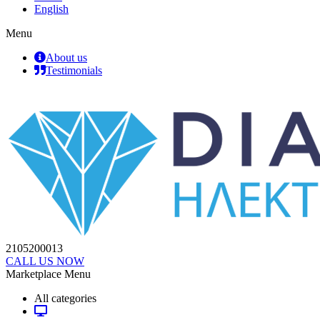
English
Menu
About us
Testimonials
2105200013
CALL US NOW
Marketplace Menu
All categories