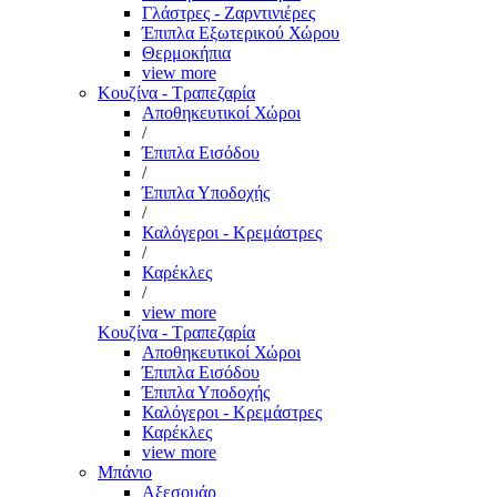
Γλάστρες - Ζαρντινιέρες
Έπιπλα Εξωτερικού Χώρου
Θερμοκήπια
view more
Κουζίνα - Τραπεζαρία
Αποθηκευτικοί Χώροι
/
Έπιπλα Εισόδου
/
Έπιπλα Υποδοχής
/
Καλόγεροι - Κρεμάστρες
/
Καρέκλες
/
view more
Κουζίνα - Τραπεζαρία
Αποθηκευτικοί Χώροι
Έπιπλα Εισόδου
Έπιπλα Υποδοχής
Καλόγεροι - Κρεμάστρες
Καρέκλες
view more
Μπάνιο
Αξεσουάρ