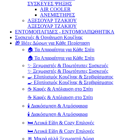
ΣΥΣΚΕΥΕΣ ΨΗΞΗΣ
AIR COOLER
ΑΝΕΜΙΣΤΗΡΕΣ
ΑΞΕΣΟΥΑΡ ΤΖΑΚΙΟΥ
ΑΞΕΣΟΥΑΡ ΤΖΑΚΙΟΥ
ΕΝΤΟΜΟΠΑΓΙΔΕΣ - ΕΝΤΟΜΟΑΠΩΘΗΤΙΚΑ
Συσκευές & Οργάνωση Κουζίνας
🎁 Ιδέες Δώρων για Κάθε Περίσταση
🏠 Τα Απαραίτητα για Κάθε Σπίτι
🏠 Τα Απαραίτητα για Κάθε Σπίτι
✨ Ξεχωριστές & Πρωτότυπες Συσκευές
✨ Ξεχωριστές & Πρωτότυπες Συσκευές
🍳 Εξοπλισμός Κουζίνας & Σερβιρίσματος
🍳 Εξοπλισμός Κουζίνας & Σερβιρίσματος
☕ Καφές & Απόλαυση στο Σπίτι
☕ Καφές & Απόλαυση στο Σπίτι
🕯️ Διακόσμηση & Ατμόσφαιρα
🕯️ Διακόσμηση & Ατμόσφαιρα
🛏️ Λευκά Είδη & Cozy Επιλογές
🛏️ Λευκά Είδη & Cozy Επιλογές
🎀 Μικρά αλλά Ξεχωριστά Δώρα