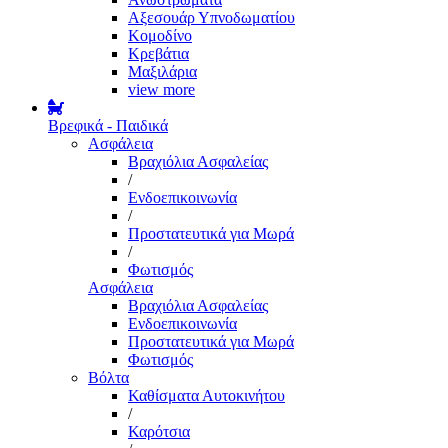
Αξεσουάρ Υπνοδωματίου
Κομοδίνο
Κρεβάτια
Μαξιλάρια
view more
Βρεφικά - Παιδικά
Ασφάλεια
Βραχιόλια Ασφαλείας
/
Ενδοεπικοινωνία
/
Προστατευτικά για Μωρά
/
Φωτισμός
Ασφάλεια
Βραχιόλια Ασφαλείας
Ενδοεπικοινωνία
Προστατευτικά για Μωρά
Φωτισμός
Βόλτα
Καθίσματα Αυτοκινήτου
/
Καρότσια