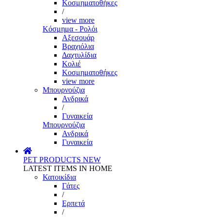
Κοσμηματοθήκες
/
view more
Κόσμημα - Ρολόι
Αξεσουάρ
Βραχιόλια
Δαχτυλίδια
Κολιέ
Κοσμηματοθήκες
view more
Μπουρνούζια
Ανδρικά
/
Γυναικεία
Μπουρνούζια
Ανδρικά
Γυναικεία
PET PRODUCTS
NEW
LATEST ITEMS IN HOME
Κατοικίδια
Γάτες
/
Ερπετά
/