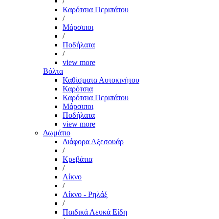
/
Καρότσια Περιπάτου
/
Μάρσιποι
/
Ποδήλατα
/
view more
Βόλτα
Καθίσματα Αυτοκινήτου
Καρότσια
Καρότσια Περιπάτου
Μάρσιποι
Ποδήλατα
view more
Δωμάτιο
Διάφορα Αξεσουάρ
/
Κρεβάτια
/
Λίκνο
/
Λίκνο - Ρηλάξ
/
Παιδικά Λευκά Είδη