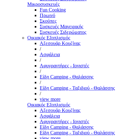
Μικροσυσκευές
Fun Cooking
Πρωινό
Σκούπες
Συσκευές Μαγειρικής
Συσκευές Σιδερώματος
Οικιακός Εξοπλισμός
Αξεσουάρ Κουζίνας
/
Ασφάλεια
/
Αφυγραντήρες - Ιονιστές
/
Είδη Camping - Θαλάσσης
/
Είδη Camping - Ταξιδιού - Θαλάσσης
/
view more
Οικιακός Εξοπλισμός
Αξεσουάρ Κουζίνας
Ασφάλεια
Αφυγραντήρες - Ιονιστές
Είδη Camping - Θαλάσσης
Είδη Camping - Ταξιδιού - Θαλάσσης
view more