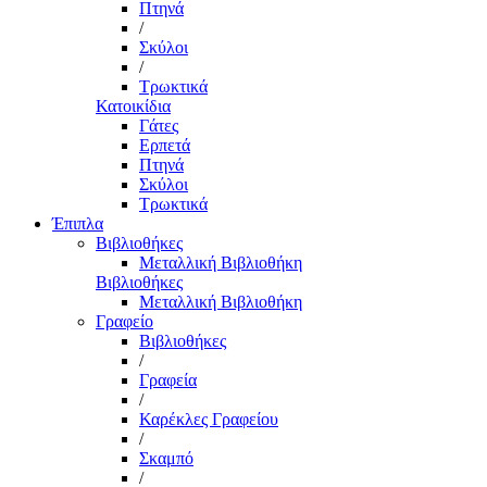
Πτηνά
/
Σκύλοι
/
Τρωκτικά
Κατοικίδια
Γάτες
Ερπετά
Πτηνά
Σκύλοι
Τρωκτικά
Έπιπλα
Βιβλιοθήκες
Μεταλλική Βιβλιοθήκη
Βιβλιοθήκες
Μεταλλική Βιβλιοθήκη
Γραφείο
Βιβλιοθήκες
/
Γραφεία
/
Καρέκλες Γραφείου
/
Σκαμπό
/