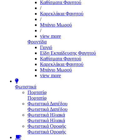
Καθίσματα Φαγητού
/
Καρεκλάκια Φαγητού
/
Μπάνιο Μωρού
/
view more
Φροντίδα
Γιογιό
Είδη Εκπαίδευσης Φαγητού
Καθίσματα Φαγητού
Καρεκλάκια Φαγητού
Μπάνιο Μωρού
view more
Φωτιστικά
Πορτατίφ
Πορτατίφ
Φωτιστικά Δαπέδου
Φωτιστικά Δαπέδου
Φωτιστικά Ηλιακά
Φωτιστικά Ηλιακά
Φωτιστικά Οροφής
Φωτιστικά Οροφής