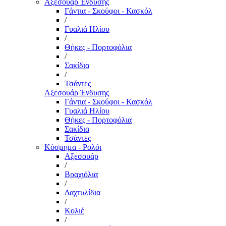
Αξεσουάρ Ένδυσης
Γάντια - Σκούφοι - Κασκόλ
/
Γυαλιά Ηλίου
/
Θήκες - Πορτοφόλια
/
Σακίδια
/
Τσάντες
Αξεσουάρ Ένδυσης
Γάντια - Σκούφοι - Κασκόλ
Γυαλιά Ηλίου
Θήκες - Πορτοφόλια
Σακίδια
Τσάντες
Κόσμημα - Ρολόι
Αξεσουάρ
/
Βραχιόλια
/
Δαχτυλίδια
/
Κολιέ
/