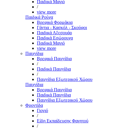
Παιδικά Μαγιό
/
view more
Παιδικά Ρούχα
Βρεφικά Φορμάκια
Γάντια - Κασκόλ - Σκούφοι
Παιδικά Αξεσουάρ
Παιδικά Εσώρουχα
Παιδικά Μαγιό
view more
Παιχνίδια
Βρεφικά Παιχνίδια
/
Παιδικά Παιχνίδια
/
Παιχνίδια Εξωτερικού Χώρου
Παιχνίδια
Βρεφικά Παιχνίδια
Παιδικά Παιχνίδια
Παιχνίδια Εξωτερικού Χώρου
Φροντίδα
Γιογιό
/
Είδη Εκπαίδευσης Φαγητού
/