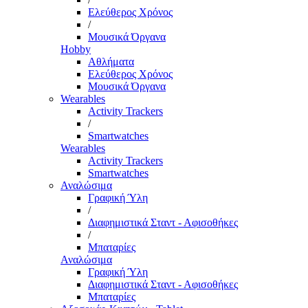
Ελεύθερος Χρόνος
/
Μουσικά Όργανα
Hobby
Αθλήματα
Ελεύθερος Χρόνος
Μουσικά Όργανα
Wearables
Activity Trackers
/
Smartwatches
Wearables
Activity Trackers
Smartwatches
Αναλώσιμα
Γραφική Ύλη
/
Διαφημιστικά Σταντ - Αφισοθήκες
/
Μπαταρίες
Αναλώσιμα
Γραφική Ύλη
Διαφημιστικά Σταντ - Αφισοθήκες
Μπαταρίες