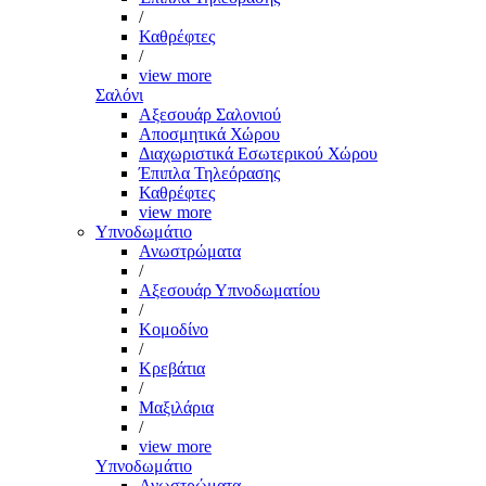
/
Καθρέφτες
/
view more
Σαλόνι
Αξεσουάρ Σαλονιού
Αποσμητικά Χώρου
Διαχωριστικά Εσωτερικού Χώρου
Έπιπλα Τηλεόρασης
Καθρέφτες
view more
Υπνοδωμάτιο
Ανωστρώματα
/
Αξεσουάρ Υπνοδωματίου
/
Κομοδίνο
/
Κρεβάτια
/
Μαξιλάρια
/
view more
Υπνοδωμάτιο
Ανωστρώματα