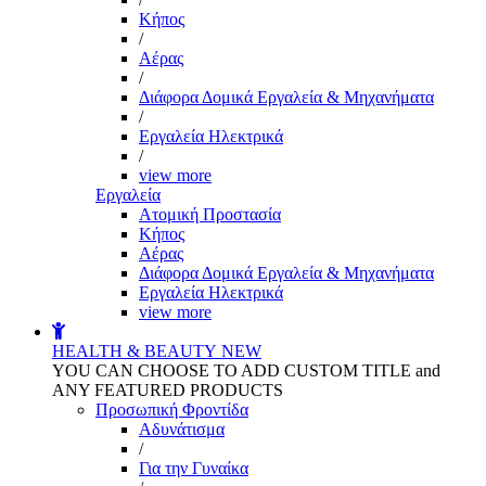
Kήπος
/
Αέρας
/
Διάφορα Δομικά Εργαλεία & Μηχανήματα
/
Εργαλεία Ηλεκτρικά
/
view more
Εργαλεία
Aτομική Προστασία
Kήπος
Αέρας
Διάφορα Δομικά Εργαλεία & Μηχανήματα
Εργαλεία Ηλεκτρικά
view more
HEALTH & BEAUTY
NEW
YOU CAN CHOOSE TO ADD CUSTOM TITLE and
ANY FEATURED PRODUCTS
Προσωπική Φροντίδα
Αδυνάτισμα
/
Για την Γυναίκα