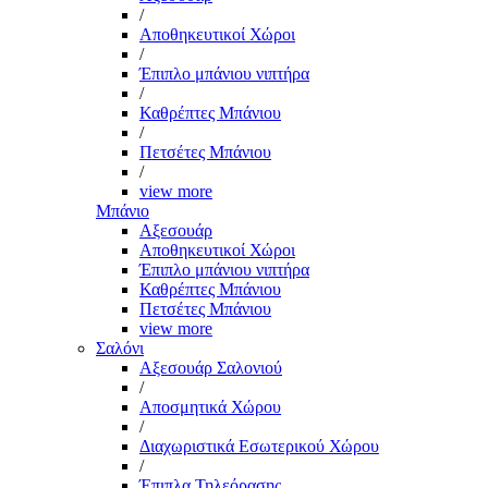
/
Αποθηκευτικοί Χώροι
/
Έπιπλο μπάνιου νιπτήρα
/
Καθρέπτες Μπάνιου
/
Πετσέτες Μπάνιου
/
view more
Μπάνιο
Αξεσουάρ
Αποθηκευτικοί Χώροι
Έπιπλο μπάνιου νιπτήρα
Καθρέπτες Μπάνιου
Πετσέτες Μπάνιου
view more
Σαλόνι
Αξεσουάρ Σαλονιού
/
Αποσμητικά Χώρου
/
Διαχωριστικά Εσωτερικού Χώρου
/
Έπιπλα Τηλεόρασης