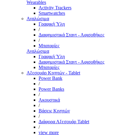
Wearables
Activity Trackers
Smartwatches
Αναλώσιμα
Γραφική Ύλη
/
Διαφημιστικά Σταντ - Αφισοθήκες
/
Μπαταρίες
Αναλώσιμα
Γραφική Ύλη
Διαφημιστικά Σταντ - Αφισοθήκες
Μπαταρίες
Αξεσουάρ Κινητών - Tablet
Power Bank
/
Power Banks
/
Ακουστικά
/
Βάσεις Κινητών
/
Διάφορα Αξεσουάρ Tablet
/
view more