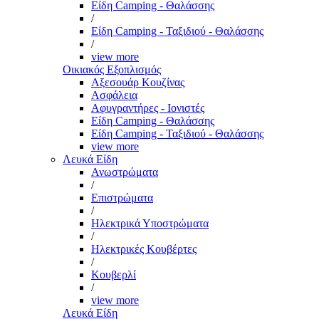
Είδη Camping - Θαλάσσης
/
Είδη Camping - Ταξιδιού - Θαλάσσης
/
view more
Οικιακός Εξοπλισμός
Αξεσουάρ Κουζίνας
Ασφάλεια
Αφυγραντήρες - Ιονιστές
Είδη Camping - Θαλάσσης
Είδη Camping - Ταξιδιού - Θαλάσσης
view more
Λευκά Είδη
Ανωστρώματα
/
Επιστρώματα
/
Ηλεκτρικά Υποστρώματα
/
Ηλεκτρικές Κουβέρτες
/
Κουβερλί
/
view more
Λευκά Είδη