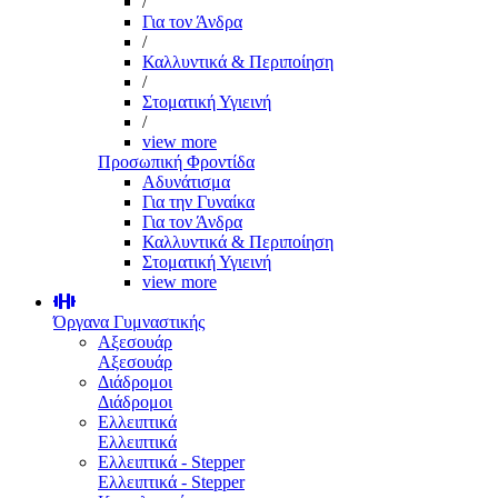
/
Για τον Άνδρα
/
Καλλυντικά & Περιποίηση
/
Στοματική Υγιεινή
/
view more
Προσωπική Φροντίδα
Αδυνάτισμα
Για την Γυναίκα
Για τον Άνδρα
Καλλυντικά & Περιποίηση
Στοματική Υγιεινή
view more
Όργανα Γυμναστικής
Αξεσουάρ
Αξεσουάρ
Διάδρομοι
Διάδρομοι
Ελλειπτικά
Ελλειπτικά
Ελλειπτικά - Stepper
Ελλειπτικά - Stepper