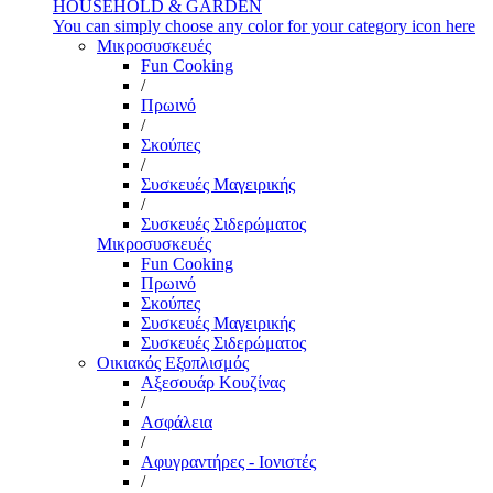
HOUSEHOLD & GARDEN
You can simply choose any color for your category icon here
Μικροσυσκευές
Fun Cooking
/
Πρωινό
/
Σκούπες
/
Συσκευές Μαγειρικής
/
Συσκευές Σιδερώματος
Μικροσυσκευές
Fun Cooking
Πρωινό
Σκούπες
Συσκευές Μαγειρικής
Συσκευές Σιδερώματος
Οικιακός Εξοπλισμός
Αξεσουάρ Κουζίνας
/
Ασφάλεια
/
Αφυγραντήρες - Ιονιστές
/