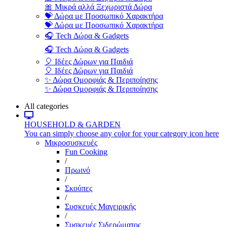
🎀 Μικρά αλλά Ξεχωριστά Δώρα
💝 Δώρα με Προσωπικό Χαρακτήρα
💝 Δώρα με Προσωπικό Χαρακτήρα
🎧 Tech Δώρα & Gadgets
🎧 Tech Δώρα & Gadgets
🎈 Ιδέες Δώρων για Παιδιά
🎈 Ιδέες Δώρων για Παιδιά
✨ Δώρα Ομορφιάς & Περιποίησης
✨ Δώρα Ομορφιάς & Περιποίησης
All categories
HOUSEHOLD & GARDEN
You can simply choose any color for your category icon here
Μικροσυσκευές
Fun Cooking
/
Πρωινό
/
Σκούπες
/
Συσκευές Μαγειρικής
/
Συσκευές Σιδερώματος