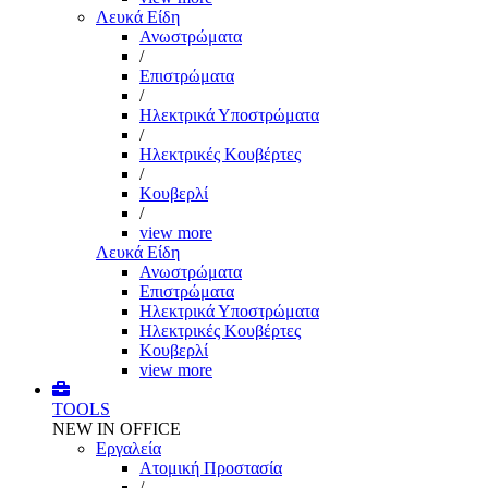
Λευκά Είδη
Ανωστρώματα
/
Επιστρώματα
/
Ηλεκτρικά Υποστρώματα
/
Ηλεκτρικές Κουβέρτες
/
Κουβερλί
/
view more
Λευκά Είδη
Ανωστρώματα
Επιστρώματα
Ηλεκτρικά Υποστρώματα
Ηλεκτρικές Κουβέρτες
Κουβερλί
view more
TOOLS
NEW IN OFFICE
Εργαλεία
Aτομική Προστασία
/