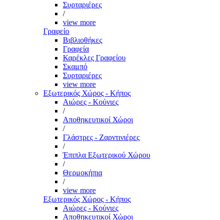
Συρταριέρες
/
view more
Γραφείο
Βιβλιοθήκες
Γραφεία
Καρέκλες Γραφείου
Σκαμπό
Συρταριέρες
view more
Εξωτερικός Χώρος - Κήπος
Αιώρες - Κούνιες
/
Αποθηκευτικοί Χώροι
/
Γλάστρες - Ζαρντινιέρες
/
Έπιπλα Εξωτερικού Χώρου
/
Θερμοκήπια
/
view more
Εξωτερικός Χώρος - Κήπος
Αιώρες - Κούνιες
Αποθηκευτικοί Χώροι