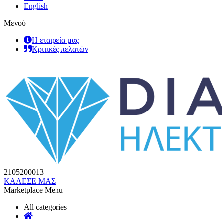
English
Μενού
Η εταιρεία μας
Κριτικές πελατών
2105200013
ΚΑΛΕΣΕ ΜΑΣ
Marketplace Menu
All categories