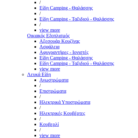
/
Είδη Camping - Θαλάσσης
/
Είδη Camping - Ταξιδιού - Θαλάσσης
/
view more
Οικιακός Εξοπλισμός
Αξεσουάρ Κουζίνας
Ασφάλεια
Αφυγραντήρες - Ιονιστές
Είδη Camping - Θαλάσσης
Είδη Camping - Ταξιδιού - Θαλάσσης
view more
Λευκά Είδη
Ανωστρώματα
/
Επιστρώματα
/
Ηλεκτρικά Υποστρώματα
/
Ηλεκτρικές Κουβέρτες
/
Κουβερλί
/
view more