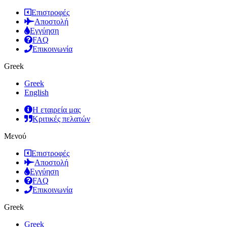
Επιστροφές
Αποστολή
Εγγύηση
FAQ
Επικοινωνία
Greek
Greek
English
Η εταιρεία μας
Κριτικές πελατών
Μενού
Επιστροφές
Αποστολή
Εγγύηση
FAQ
Επικοινωνία
Greek
Greek