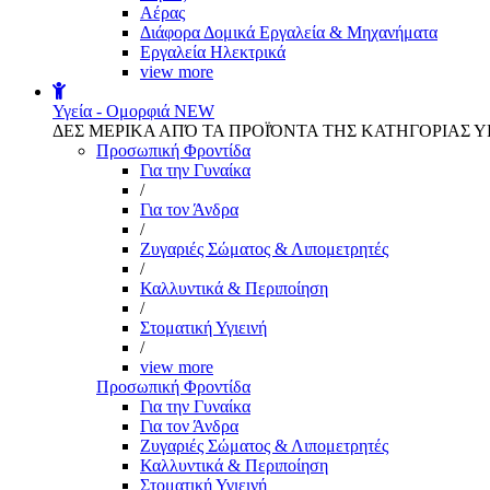
Αέρας
Διάφορα Δομικά Εργαλεία & Μηχανήματα
Εργαλεία Ηλεκτρικά
view more
Υγεία - Ομορφιά
NEW
ΔΕΣ ΜΕΡΙΚΑ ΑΠΌ ΤΑ ΠΡΟΪΌΝΤΑ ΤΗΣ ΚΑΤΗΓΟΡΙΑΣ Υ
Προσωπική Φροντίδα
Για την Γυναίκα
/
Για τον Άνδρα
/
Ζυγαριές Σώματος & Λιπομετρητές
/
Καλλυντικά & Περιποίηση
/
Στοματική Υγιεινή
/
view more
Προσωπική Φροντίδα
Για την Γυναίκα
Για τον Άνδρα
Ζυγαριές Σώματος & Λιπομετρητές
Καλλυντικά & Περιποίηση
Στοματική Υγιεινή