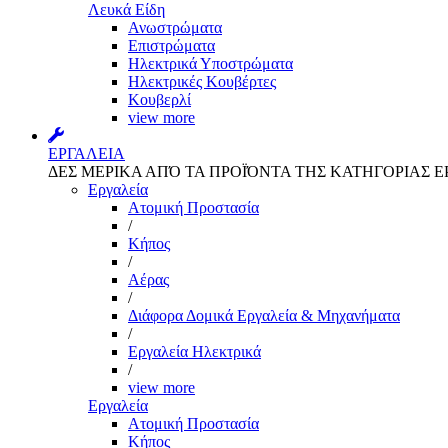
Λευκά Είδη
Ανωστρώματα
Επιστρώματα
Ηλεκτρικά Υποστρώματα
Ηλεκτρικές Κουβέρτες
Κουβερλί
view more
ΕΡΓΑΛΕΙΑ
ΔΕΣ ΜΕΡΙΚΑ ΑΠΌ ΤΑ ΠΡΟΪΌΝΤΑ ΤΗΣ ΚΑΤΗΓΟΡΙΑΣ Ε
Εργαλεία
Aτομική Προστασία
/
Kήπος
/
Αέρας
/
Διάφορα Δομικά Εργαλεία & Μηχανήματα
/
Εργαλεία Ηλεκτρικά
/
view more
Εργαλεία
Aτομική Προστασία
Kήπος