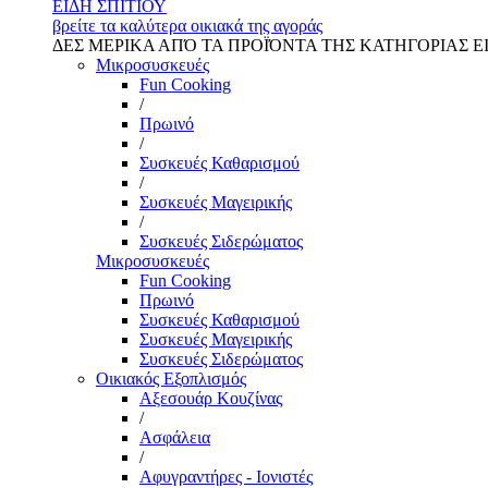
ΕΙΔΗ ΣΠΙΤΙΟΥ
βρείτε τα καλύτερα οικιακά της αγοράς
ΔΕΣ ΜΕΡΙΚΑ ΑΠΌ ΤΑ ΠΡΟΪΌΝΤΑ ΤΗΣ ΚΑΤΗΓΟΡΙΑΣ Ε
Μικροσυσκευές
Fun Cooking
/
Πρωινό
/
Συσκευές Καθαρισμού
/
Συσκευές Μαγειρικής
/
Συσκευές Σιδερώματος
Μικροσυσκευές
Fun Cooking
Πρωινό
Συσκευές Καθαρισμού
Συσκευές Μαγειρικής
Συσκευές Σιδερώματος
Οικιακός Εξοπλισμός
Αξεσουάρ Κουζίνας
/
Ασφάλεια
/
Αφυγραντήρες - Ιονιστές