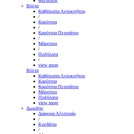
Φωτισμός
Βόλτα
Καθίσματα Αυτοκινήτου
/
Καρότσια
/
Καρότσια Περιπάτου
/
Μάρσιποι
/
Ποδήλατα
/
view more
Βόλτα
Καθίσματα Αυτοκινήτου
Καρότσια
Καρότσια Περιπάτου
Μάρσιποι
Ποδήλατα
view more
Δωμάτιο
Διάφορα Αξεσουάρ
/
Κρεβάτια
/