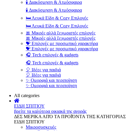
🕯️ Διακόσμηση & Ατμόσφαιρα
🕯️ Διακόσμηση & Ατμόσφαιρα
🛏️ Λευκά Είδη & Cozy Επιλογές
🛏️ Λευκά Είδη & Cozy Επιλογές
🎀 Μικρές αλλά ξεχωριστές επιλογές
🎀 Μικρές αλλά ξεχωριστές επιλογές
💝 Επιλογές με προσωπικό χαρακτήρα
💝 Επιλογές με προσωπικό χαρακτήρα
🎧 Tech επιλογές & gadgets
🎧 Tech επιλογές & gadgets
🎈 Ιδέες για παιδιά
🎈 Ιδέες για παιδιά
✨ Ομορφιά και περιποίηση
✨ Ομορφιά και περιποίηση
All categories
ΕΙΔΗ ΣΠΙΤΙΟΥ
βρείτε τα καλύτερα οικιακά της αγοράς
ΔΕΣ ΜΕΡΙΚΑ ΑΠΌ ΤΑ ΠΡΟΪΌΝΤΑ ΤΗΣ ΚΑΤΗΓΟΡΙΑΣ
ΕΙΔΗ ΣΠΙΤΙΟΥ
Μικροσυσκευές