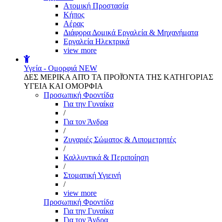
Aτομική Προστασία
Kήπος
Αέρας
Διάφορα Δομικά Εργαλεία & Μηχανήματα
Εργαλεία Ηλεκτρικά
view more
Υγεία - Ομορφιά
NEW
ΔΕΣ ΜΕΡΙΚΑ ΑΠΌ ΤΑ ΠΡΟΪΌΝΤΑ ΤΗΣ ΚΑΤΗΓΟΡΙΑΣ
ΥΓΕΙΑ ΚΑΙ ΟΜΟΡΦΙΑ
Προσωπική Φροντίδα
Για την Γυναίκα
/
Για τον Άνδρα
/
Ζυγαριές Σώματος & Λιπομετρητές
/
Καλλυντικά & Περιποίηση
/
Στοματική Υγιεινή
/
view more
Προσωπική Φροντίδα
Για την Γυναίκα
Για τον Άνδρα