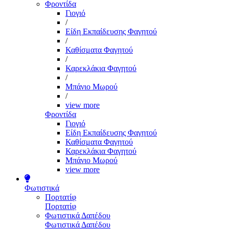
Φροντίδα
Γιογιό
/
Είδη Εκπαίδευσης Φαγητού
/
Καθίσματα Φαγητού
/
Καρεκλάκια Φαγητού
/
Μπάνιο Μωρού
/
view more
Φροντίδα
Γιογιό
Είδη Εκπαίδευσης Φαγητού
Καθίσματα Φαγητού
Καρεκλάκια Φαγητού
Μπάνιο Μωρού
view more
Φωτιστικά
Πορτατίφ
Πορτατίφ
Φωτιστικά Δαπέδου
Φωτιστικά Δαπέδου