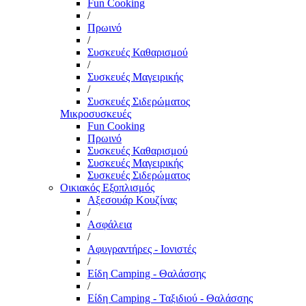
Fun Cooking
/
Πρωινό
/
Συσκευές Καθαρισμού
/
Συσκευές Μαγειρικής
/
Συσκευές Σιδερώματος
Μικροσυσκευές
Fun Cooking
Πρωινό
Συσκευές Καθαρισμού
Συσκευές Μαγειρικής
Συσκευές Σιδερώματος
Οικιακός Εξοπλισμός
Αξεσουάρ Κουζίνας
/
Ασφάλεια
/
Αφυγραντήρες - Ιονιστές
/
Είδη Camping - Θαλάσσης
/
Είδη Camping - Ταξιδιού - Θαλάσσης