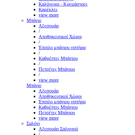
Καλόγεροι - Κρεμάστρες
Καρέκλες
view more
Μπάνιο
Αξεσουάρ
/
Αποθηκευτικοί Χώροι
/
Έπιπλο μπάνιου νιπτήρα
/
Καθρέπτες Μπάνιου
/
Πετσέτες Μπάνιου
/
view more
Μπάνιο
Αξεσουάρ
Αποθηκευτικοί Χώροι
Έπιπλο μπάνιου νιπτήρα
Καθρέπτες Μπάνιου
Πετσέτες Μπάνιου
view more
Σαλόνι
Αξεσουάρ Σαλονιού
/