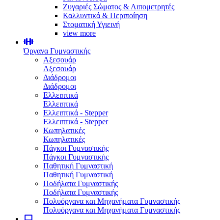
Ζυγαριές Σώματος & Λιπομετρητές
Καλλυντικά & Περιποίηση
Στοματική Υγιεινή
view more
Όργανα Γυμναστικής
Αξεσουάρ
Αξεσουάρ
Διάδρομοι
Διάδρομοι
Ελλειπτικά
Ελλειπτικά
Ελλειπτικά - Stepper
Ελλειπτικά - Stepper
Κωπηλατικές
Κωπηλατικές
Πάγκοι Γυμναστικής
Πάγκοι Γυμναστικής
Παθητική Γυμναστική
Παθητική Γυμναστική
Ποδήλατα Γυμναστικής
Ποδήλατα Γυμναστικής
Πολυόργανα και Μηχανήματα Γυμναστικής
Πολυόργανα και Μηχανήματα Γυμναστικής