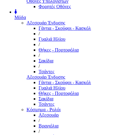
Οθόνες Υπολογιστών
Φορητές Οθόνες
Μόδα
Αξεσουάρ Ένδυσης
Γάντια - Σκούφοι - Κασκόλ
/
Γυαλιά Ηλίου
/
Θήκες - Πορτοφόλια
/
Σακίδια
/
Τσάντες
Αξεσουάρ Ένδυσης
Γάντια - Σκούφοι - Κασκόλ
Γυαλιά Ηλίου
Θήκες - Πορτοφόλια
Σακίδια
Τσάντες
Κόσμημα - Ρολόι
Αξεσουάρ
/
Βραχιόλια
/