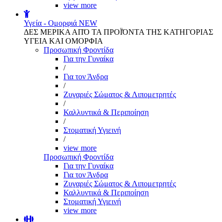
view more
Υγεία - Ομορφιά
NEW
ΔΕΣ ΜΕΡΙΚΑ ΑΠΌ ΤΑ ΠΡΟΪΌΝΤΑ ΤΗΣ ΚΑΤΗΓΟΡΙΑΣ
ΥΓΕΙΑ ΚΑΙ ΟΜΟΡΦΙΑ
Προσωπική Φροντίδα
Για την Γυναίκα
/
Για τον Άνδρα
/
Ζυγαριές Σώματος & Λιπομετρητές
/
Καλλυντικά & Περιποίηση
/
Στοματική Υγιεινή
/
view more
Προσωπική Φροντίδα
Για την Γυναίκα
Για τον Άνδρα
Ζυγαριές Σώματος & Λιπομετρητές
Καλλυντικά & Περιποίηση
Στοματική Υγιεινή
view more