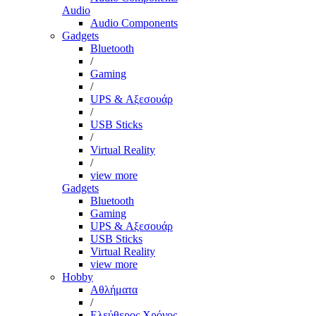
Audio
Audio Components
Gadgets
Bluetooth
/
Gaming
/
UPS & Αξεσουάρ
/
USB Sticks
/
Virtual Reality
/
view more
Gadgets
Bluetooth
Gaming
UPS & Αξεσουάρ
USB Sticks
Virtual Reality
view more
Hobby
Αθλήματα
/
Ελεύθερος Χρόνος