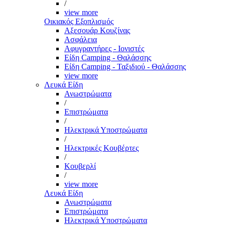
/
view more
Οικιακός Εξοπλισμός
Αξεσουάρ Κουζίνας
Ασφάλεια
Αφυγραντήρες - Ιονιστές
Είδη Camping - Θαλάσσης
Είδη Camping - Ταξιδιού - Θαλάσσης
view more
Λευκά Είδη
Ανωστρώματα
/
Επιστρώματα
/
Ηλεκτρικά Υποστρώματα
/
Ηλεκτρικές Κουβέρτες
/
Κουβερλί
/
view more
Λευκά Είδη
Ανωστρώματα
Επιστρώματα
Ηλεκτρικά Υποστρώματα