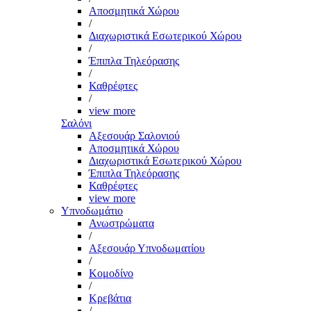
Αποσμητικά Χώρου
/
Διαχωριστικά Εσωτερικού Χώρου
/
Έπιπλα Τηλεόρασης
/
Καθρέφτες
/
view more
Σαλόνι
Αξεσουάρ Σαλονιού
Αποσμητικά Χώρου
Διαχωριστικά Εσωτερικού Χώρου
Έπιπλα Τηλεόρασης
Καθρέφτες
view more
Υπνοδωμάτιο
Ανωστρώματα
/
Αξεσουάρ Υπνοδωματίου
/
Κομοδίνο
/
Κρεβάτια
/