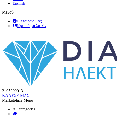
English
Μενού
Η εταιρεία μας
Κριτικές πελατών
2105200013
ΚΑΛΕΣΕ ΜΑΣ
Marketplace Menu
All categories