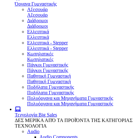
Όργανα Γυμναστικής
Αξεσουάρ
Αξεσουάρ
Διάδρομοι
Διάδρομοι
Ελλειπτικά
Ελλειπτικά
Ελλειπτικά - Stepper
Ελλειπτικά - Stepper
Κωπηλατικές
Κωπηλατικές
Πάγκοι Γυμναστικής
Πάγκοι Γυμναστικής
Παθητική Γυμναστική
Παθητική Γυμναστική
Ποδήλατα Γυμναστικής
Ποδήλατα Γυμναστικής
Πολυόργανα και Μηχανήματα Γυμναστικής
Πολυόργανα και Μηχανήματα Γυμναστικής
Τεχνολογία
Big Sales
ΔΕΣ ΜΕΡΙΚΑ ΑΠΌ ΤΑ ΠΡΟΪΌΝΤΑ ΤΗΣ ΚΑΤΗΓΟΡΙΑΣ
ΤΕΧΝΟΛΟΓΙΑ
Audio
Audio Components