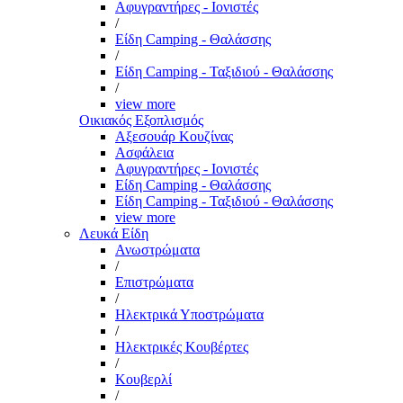
Αφυγραντήρες - Ιονιστές
/
Είδη Camping - Θαλάσσης
/
Είδη Camping - Ταξιδιού - Θαλάσσης
/
view more
Οικιακός Εξοπλισμός
Αξεσουάρ Κουζίνας
Ασφάλεια
Αφυγραντήρες - Ιονιστές
Είδη Camping - Θαλάσσης
Είδη Camping - Ταξιδιού - Θαλάσσης
view more
Λευκά Είδη
Ανωστρώματα
/
Επιστρώματα
/
Ηλεκτρικά Υποστρώματα
/
Ηλεκτρικές Κουβέρτες
/
Κουβερλί
/