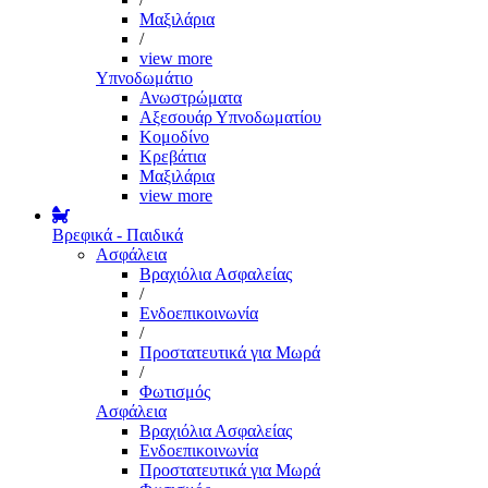
Μαξιλάρια
/
view more
Υπνοδωμάτιο
Ανωστρώματα
Αξεσουάρ Υπνοδωματίου
Κομοδίνο
Κρεβάτια
Μαξιλάρια
view more
Βρεφικά - Παιδικά
Ασφάλεια
Βραχιόλια Ασφαλείας
/
Ενδοεπικοινωνία
/
Προστατευτικά για Μωρά
/
Φωτισμός
Ασφάλεια
Βραχιόλια Ασφαλείας
Ενδοεπικοινωνία
Προστατευτικά για Μωρά