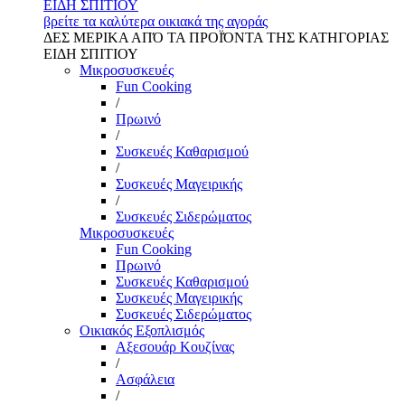
ΕΙΔΗ ΣΠΙΤΙΟΥ
βρείτε τα καλύτερα οικιακά της αγοράς
ΔΕΣ ΜΕΡΙΚΑ ΑΠΌ ΤΑ ΠΡΟΪΌΝΤΑ ΤΗΣ ΚΑΤΗΓΟΡΙΑΣ
ΕΙΔΗ ΣΠΙΤΙΟΥ
Μικροσυσκευές
Fun Cooking
/
Πρωινό
/
Συσκευές Καθαρισμού
/
Συσκευές Μαγειρικής
/
Συσκευές Σιδερώματος
Μικροσυσκευές
Fun Cooking
Πρωινό
Συσκευές Καθαρισμού
Συσκευές Μαγειρικής
Συσκευές Σιδερώματος
Οικιακός Εξοπλισμός
Αξεσουάρ Κουζίνας
/
Ασφάλεια
/