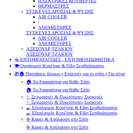
ΗΛΕΚΤΡΙΚΕΣ ΚΟΥΒΕΡΤΕΣ
ΘΕΡΜΑΣΤΡΕΣ
ΣΥΣΚΕΥΕΣ ΔΡΟΣΙΑΣ & ΨΥΞΗΣ
AIR COOLER
/
ΑΝΕΜΙΣΤΗΡΕΣ
ΣΥΣΚΕΥΕΣ ΔΡΟΣΙΑΣ & ΨΥΞΗΣ
AIR COOLER
ΑΝΕΜΙΣΤΗΡΕΣ
ΑΞΕΣΟΥΑΡ ΤΖΑΚΙΟΥ
ΑΞΕΣΟΥΑΡ ΤΖΑΚΙΟΥ
🦟 ΕΝΤΟΜΟΠΑΓΙΔΕΣ - ΕΝΤΟΜΟΑΠΩΘΗΤΙΚΑ
🍽️ Οργάνωση Κουζίνας & Είδη Σερβιρίσματος
🎁🏠 Προτάσεις δώρων • Επιλογές για το σπίτι • Για σένα
🏠 Τα Απαραίτητα για Κάθε Σπίτι
🏠 Τα Απαραίτητα για Κάθε Σπίτι
✨ Ξεχωριστές & Πρωτότυπες Συσκευές
✨ Ξεχωριστές & Πρωτότυπες Συσκευές
🍳 Εξοπλισμός Κουζίνας & Είδη Σερβιρίσματος
🍳 Εξοπλισμός Κουζίνας & Είδη Σερβιρίσματος
☕ Καφές & Απόλαυση στο Σπίτι
☕ Καφές & Απόλαυση στο Σπίτι