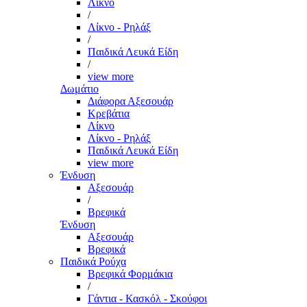
Λίκνο
/
Λίκνο - Ρηλάξ
/
Παιδικά Λευκά Είδη
/
view more
Δωμάτιο
Διάφορα Αξεσουάρ
Κρεβάτια
Λίκνο
Λίκνο - Ρηλάξ
Παιδικά Λευκά Είδη
view more
Ένδυση
Αξεσουάρ
/
Βρεφικά
Ένδυση
Αξεσουάρ
Βρεφικά
Παιδικά Ρούχα
Βρεφικά Φορμάκια
/
Γάντια - Κασκόλ - Σκούφοι