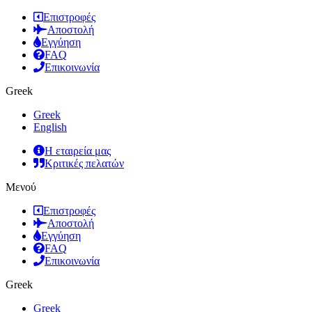
Επιστροφές
Αποστολή
Εγγύηση
FAQ
Επικοινωνία
Greek
Greek
English
Η εταιρεία μας
Κριτικές πελατών
Μενού
Επιστροφές
Αποστολή
Εγγύηση
FAQ
Επικοινωνία
Greek
Greek