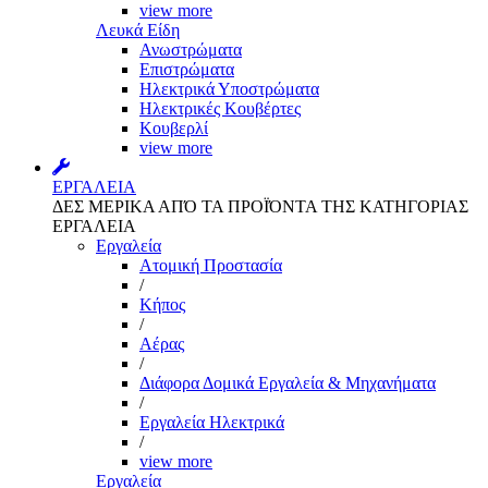
view more
Λευκά Είδη
Ανωστρώματα
Επιστρώματα
Ηλεκτρικά Υποστρώματα
Ηλεκτρικές Κουβέρτες
Κουβερλί
view more
ΕΡΓΑΛΕΙΑ
ΔΕΣ ΜΕΡΙΚΑ ΑΠΌ ΤΑ ΠΡΟΪΌΝΤΑ ΤΗΣ ΚΑΤΗΓΟΡΙΑΣ
ΕΡΓΑΛΕΙΑ
Εργαλεία
Aτομική Προστασία
/
Kήπος
/
Αέρας
/
Διάφορα Δομικά Εργαλεία & Μηχανήματα
/
Εργαλεία Ηλεκτρικά
/
view more
Εργαλεία