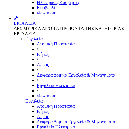
Ηλεκτρικές Κουβέρτες
Κουβερλί
view more
ΕΡΓΑΛΕΙΑ
ΔΕΣ ΜΕΡΙΚΑ ΑΠΌ ΤΑ ΠΡΟΪΌΝΤΑ ΤΗΣ ΚΑΤΗΓΟΡΙΑΣ
ΕΡΓΑΛΕΙΑ
Εργαλεία
Aτομική Προστασία
/
Kήπος
/
Αέρας
/
Διάφορα Δομικά Εργαλεία & Μηχανήματα
/
Εργαλεία Ηλεκτρικά
/
view more
Εργαλεία
Aτομική Προστασία
Kήπος
Αέρας
Διάφορα Δομικά Εργαλεία & Μηχανήματα
Εργαλεία Ηλεκτρικά