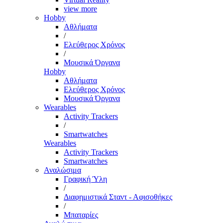
view more
Hobby
Αθλήματα
/
Ελεύθερος Χρόνος
/
Μουσικά Όργανα
Hobby
Αθλήματα
Ελεύθερος Χρόνος
Μουσικά Όργανα
Wearables
Activity Trackers
/
Smartwatches
Wearables
Activity Trackers
Smartwatches
Αναλώσιμα
Γραφική Ύλη
/
Διαφημιστικά Σταντ - Αφισοθήκες
/
Μπαταρίες