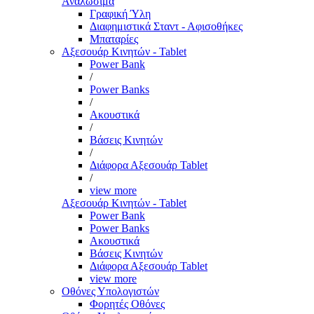
Αναλώσιμα
Γραφική Ύλη
Διαφημιστικά Σταντ - Αφισοθήκες
Μπαταρίες
Αξεσουάρ Κινητών - Tablet
Power Bank
/
Power Banks
/
Ακουστικά
/
Βάσεις Κινητών
/
Διάφορα Αξεσουάρ Tablet
/
view more
Αξεσουάρ Κινητών - Tablet
Power Bank
Power Banks
Ακουστικά
Βάσεις Κινητών
Διάφορα Αξεσουάρ Tablet
view more
Οθόνες Υπολογιστών
Φορητές Οθόνες