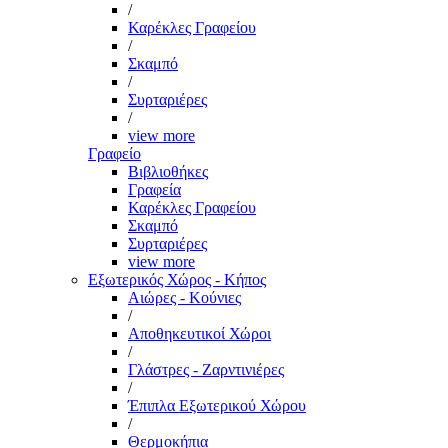
/
Καρέκλες Γραφείου
/
Σκαμπό
/
Συρταριέρες
/
view more
Γραφείο
Βιβλιοθήκες
Γραφεία
Καρέκλες Γραφείου
Σκαμπό
Συρταριέρες
view more
Εξωτερικός Χώρος - Κήπος
Αιώρες - Κούνιες
/
Αποθηκευτικοί Χώροι
/
Γλάστρες - Ζαρντινιέρες
/
Έπιπλα Εξωτερικού Χώρου
/
Θερμοκήπια