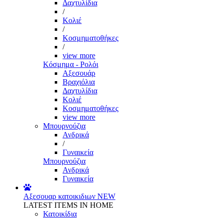
Δαχτυλίδια
/
Κολιέ
/
Κοσμηματοθήκες
/
view more
Κόσμημα - Ρολόι
Αξεσουάρ
Βραχιόλια
Δαχτυλίδια
Κολιέ
Κοσμηματοθήκες
view more
Μπουρνούζια
Ανδρικά
/
Γυναικεία
Μπουρνούζια
Ανδρικά
Γυναικεία
Αξεσουαρ κατοικιδιων
NEW
LATEST ITEMS IN HOME
Κατοικίδια