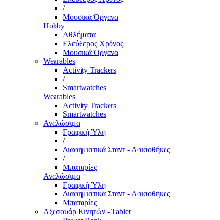
/
Μουσικά Όργανα
Hobby
Αθλήματα
Ελεύθερος Χρόνος
Μουσικά Όργανα
Wearables
Activity Trackers
/
Smartwatches
Wearables
Activity Trackers
Smartwatches
Αναλώσιμα
Γραφική Ύλη
/
Διαφημιστικά Σταντ - Αφισοθήκες
/
Μπαταρίες
Αναλώσιμα
Γραφική Ύλη
Διαφημιστικά Σταντ - Αφισοθήκες
Μπαταρίες
Αξεσουάρ Κινητών - Tablet