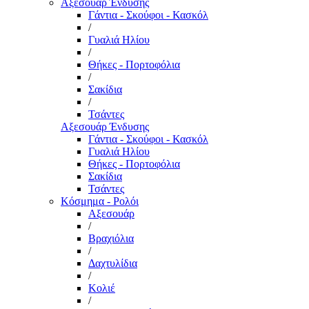
Αξεσουάρ Ένδυσης
Γάντια - Σκούφοι - Κασκόλ
/
Γυαλιά Ηλίου
/
Θήκες - Πορτοφόλια
/
Σακίδια
/
Τσάντες
Αξεσουάρ Ένδυσης
Γάντια - Σκούφοι - Κασκόλ
Γυαλιά Ηλίου
Θήκες - Πορτοφόλια
Σακίδια
Τσάντες
Κόσμημα - Ρολόι
Αξεσουάρ
/
Βραχιόλια
/
Δαχτυλίδια
/
Κολιέ
/