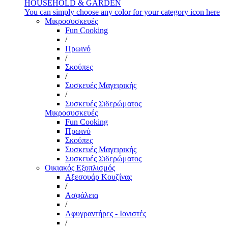
HOUSEHOLD & GARDEN
You can simply choose any color for your category icon here
Μικροσυσκευές
Fun Cooking
/
Πρωινό
/
Σκούπες
/
Συσκευές Μαγειρικής
/
Συσκευές Σιδερώματος
Μικροσυσκευές
Fun Cooking
Πρωινό
Σκούπες
Συσκευές Μαγειρικής
Συσκευές Σιδερώματος
Οικιακός Εξοπλισμός
Αξεσουάρ Κουζίνας
/
Ασφάλεια
/
Αφυγραντήρες - Ιονιστές
/