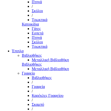
Πτηνά
/
Σκύλοι
/
Τρωκτικά
Κατοικίδια
Γάτες
Ερπετά
Πτηνά
Σκύλοι
Τρωκτικά
Έπιπλα
Βιβλιοθήκες
Μεταλλική Βιβλιοθήκη
Βιβλιοθήκες
Μεταλλική Βιβλιοθήκη
Γραφείο
Βιβλιοθήκες
/
Γραφεία
/
Καρέκλες Γραφείου
/
Σκαμπό
/