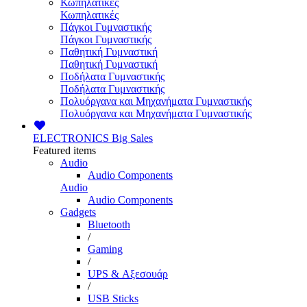
Κωπηλατικές
Κωπηλατικές
Πάγκοι Γυμναστικής
Πάγκοι Γυμναστικής
Παθητική Γυμναστική
Παθητική Γυμναστική
Ποδήλατα Γυμναστικής
Ποδήλατα Γυμναστικής
Πολυόργανα και Μηχανήματα Γυμναστικής
Πολυόργανα και Μηχανήματα Γυμναστικής
ELECTRONICS
Big Sales
Featured items
Audio
Audio Components
Audio
Audio Components
Gadgets
Bluetooth
/
Gaming
/
UPS & Αξεσουάρ
/
USB Sticks