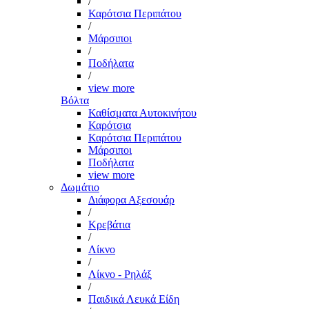
/
Καρότσια Περιπάτου
/
Μάρσιποι
/
Ποδήλατα
/
view more
Βόλτα
Καθίσματα Αυτοκινήτου
Καρότσια
Καρότσια Περιπάτου
Μάρσιποι
Ποδήλατα
view more
Δωμάτιο
Διάφορα Αξεσουάρ
/
Κρεβάτια
/
Λίκνο
/
Λίκνο - Ρηλάξ
/
Παιδικά Λευκά Είδη