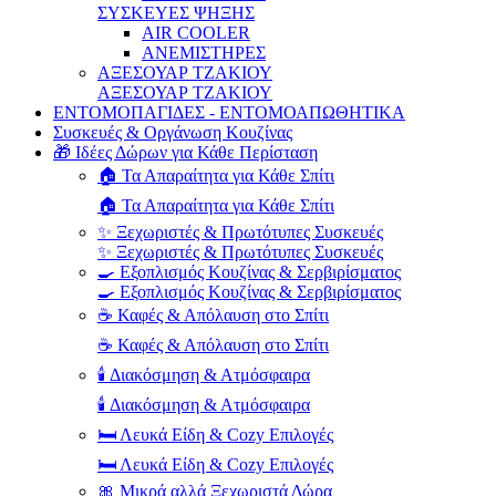
ΣΥΣΚΕΥΕΣ ΨΗΞΗΣ
AIR COOLER
ΑΝΕΜΙΣΤΗΡΕΣ
ΑΞΕΣΟΥΑΡ ΤΖΑΚΙΟΥ
ΑΞΕΣΟΥΑΡ ΤΖΑΚΙΟΥ
ΕΝΤΟΜΟΠΑΓΙΔΕΣ - ΕΝΤΟΜΟΑΠΩΘΗΤΙΚΑ
Συσκευές & Οργάνωση Κουζίνας
🎁 Ιδέες Δώρων για Κάθε Περίσταση
🏠 Τα Απαραίτητα για Κάθε Σπίτι
🏠 Τα Απαραίτητα για Κάθε Σπίτι
✨ Ξεχωριστές & Πρωτότυπες Συσκευές
✨ Ξεχωριστές & Πρωτότυπες Συσκευές
🍳 Εξοπλισμός Κουζίνας & Σερβιρίσματος
🍳 Εξοπλισμός Κουζίνας & Σερβιρίσματος
☕ Καφές & Απόλαυση στο Σπίτι
☕ Καφές & Απόλαυση στο Σπίτι
🕯️ Διακόσμηση & Ατμόσφαιρα
🕯️ Διακόσμηση & Ατμόσφαιρα
🛏️ Λευκά Είδη & Cozy Επιλογές
🛏️ Λευκά Είδη & Cozy Επιλογές
🎀 Μικρά αλλά Ξεχωριστά Δώρα