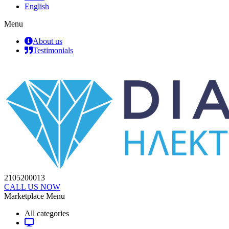
English
Menu
About us
Testimonials
2105200013
CALL US NOW
Marketplace Menu
All categories