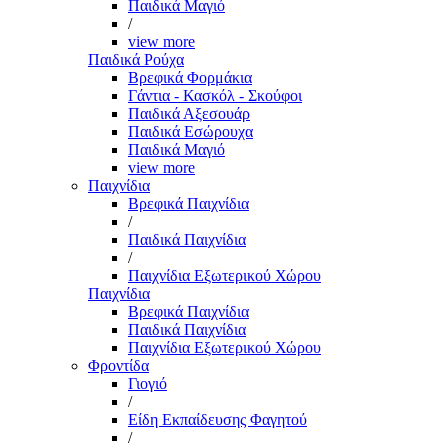
Παιδικά Μαγιό
/
view more
Παιδικά Ρούχα
Βρεφικά Φορμάκια
Γάντια - Κασκόλ - Σκούφοι
Παιδικά Αξεσουάρ
Παιδικά Εσώρουχα
Παιδικά Μαγιό
view more
Παιχνίδια
Βρεφικά Παιχνίδια
/
Παιδικά Παιχνίδια
/
Παιχνίδια Εξωτερικού Χώρου
Παιχνίδια
Βρεφικά Παιχνίδια
Παιδικά Παιχνίδια
Παιχνίδια Εξωτερικού Χώρου
Φροντίδα
Γιογιό
/
Είδη Εκπαίδευσης Φαγητού
/