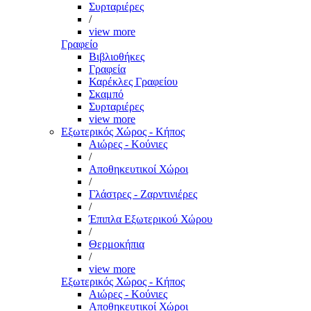
Συρταριέρες
/
view more
Γραφείο
Βιβλιοθήκες
Γραφεία
Καρέκλες Γραφείου
Σκαμπό
Συρταριέρες
view more
Εξωτερικός Χώρος - Κήπος
Αιώρες - Κούνιες
/
Αποθηκευτικοί Χώροι
/
Γλάστρες - Ζαρντινιέρες
/
Έπιπλα Εξωτερικού Χώρου
/
Θερμοκήπια
/
view more
Εξωτερικός Χώρος - Κήπος
Αιώρες - Κούνιες
Αποθηκευτικοί Χώροι