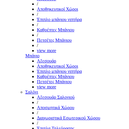
/
Αποθηκευτικοί Χώροι
/
Έπιπλο μπάνιου νιπτήρα
/
Καθρέπτες Μπάνιου
/
Πετσέτες Μπάνιου
/
view more
Μπάνιο
Αξεσουάρ
Αποθηκευτικοί Χώροι
Έπιπλο μπάνιου νιπτήρα
Καθρέπτες Μπάνιου
Πετσέτες Μπάνιου
view more
Σαλόνι
Αξεσουάρ Σαλονιού
/
Αποσμητικά Χώρου
/
Διαχωριστικά Εσωτερικού Χώρου
/
Έπιπλα Τηλεόρασης