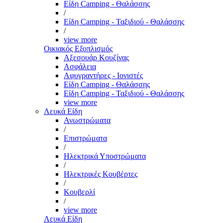
Είδη Camping - Θαλάσσης
/
Είδη Camping - Ταξιδιού - Θαλάσσης
/
view more
Οικιακός Εξοπλισμός
Αξεσουάρ Κουζίνας
Ασφάλεια
Αφυγραντήρες - Ιονιστές
Είδη Camping - Θαλάσσης
Είδη Camping - Ταξιδιού - Θαλάσσης
view more
Λευκά Είδη
Ανωστρώματα
/
Επιστρώματα
/
Ηλεκτρικά Υποστρώματα
/
Ηλεκτρικές Κουβέρτες
/
Κουβερλί
/
view more
Λευκά Είδη