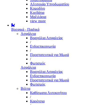
Αξεσουάρ Υπνοδωματίου
Κομοδίνο
Κρεβάτια
Μαξιλάρια
view more
Βρεφικά - Παιδικά
Ασφάλεια
Βραχιόλια Ασφαλείας
/
Ενδοεπικοινωνία
/
Προστατευτικά για Μωρά
/
Φωτισμός
Ασφάλεια
Βραχιόλια Ασφαλείας
Ενδοεπικοινωνία
Προστατευτικά για Μωρά
Φωτισμός
Βόλτα
Καθίσματα Αυτοκινήτου
/
Καρότσια