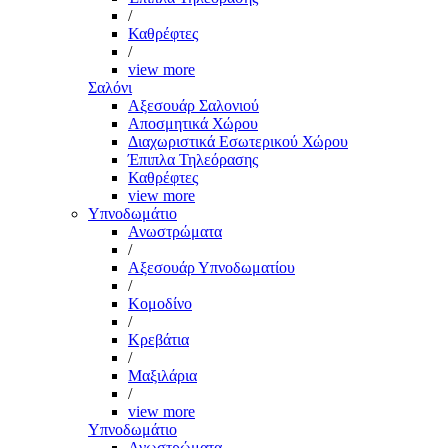
/
Καθρέφτες
/
view more
Σαλόνι
Αξεσουάρ Σαλονιού
Αποσμητικά Χώρου
Διαχωριστικά Εσωτερικού Χώρου
Έπιπλα Τηλεόρασης
Καθρέφτες
view more
Υπνοδωμάτιο
Ανωστρώματα
/
Αξεσουάρ Υπνοδωματίου
/
Κομοδίνο
/
Κρεβάτια
/
Μαξιλάρια
/
view more
Υπνοδωμάτιο
Ανωστρώματα