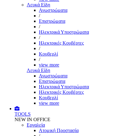
Λευκά Είδη
Ανωστρώματα
/
Επιστρώματα
/
Ηλεκτρικά Υποστρώματα
/
Ηλεκτρικές Κουβέρτες
/
Κουβερλί
/
view more
Λευκά Είδη
Ανωστρώματα
Επιστρώματα
Ηλεκτρικά Υποστρώματα
Ηλεκτρικές Κουβέρτες
Κουβερλί
view more
TOOLS
NEW IN OFFICE
Εργαλεία
Aτομική Προστασία
/