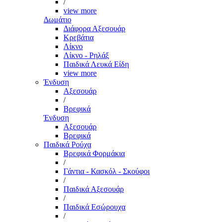
/
view more
Δωμάτιο
Διάφορα Αξεσουάρ
Κρεβάτια
Λίκνο
Λίκνο - Ρηλάξ
Παιδικά Λευκά Είδη
view more
Ένδυση
Αξεσουάρ
/
Βρεφικά
Ένδυση
Αξεσουάρ
Βρεφικά
Παιδικά Ρούχα
Βρεφικά Φορμάκια
/
Γάντια - Κασκόλ - Σκούφοι
/
Παιδικά Αξεσουάρ
/
Παιδικά Εσώρουχα
/