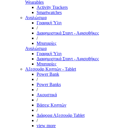
Wearables
Activity Trackers
Smartwatches
Αναλώσιμα
Γραφική Ύλη
/
Διαφημιστικά Σταντ - Αφισοθήκες
/
Μπαταρίες
Αναλώσιμα
Γραφική Ύλη
Διαφημιστικά Σταντ - Αφισοθήκες
Μπαταρίες
Αξεσουάρ Κινητών - Tablet
Power Bank
/
Power Banks
/
Ακουστικά
/
Βάσεις Κινητών
/
Διάφορα Αξεσουάρ Tablet
/
view more