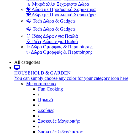
🎀 Μικρά αλλά Ξεχωριστά Δώρα
💝 Δώρα με Προσωπικό Χαρακτήρα
💝 Δώρα με Προσωπικό Χαρακτήρα
🎧 Tech Δώρα & Gadgets
🎧 Tech Δώρα & Gadgets
🎈 Ιδέες Δώρων για Παιδιά
🎈 Ιδέες Δώρων για Παιδιά
✨ Δώρα Ομορφιάς & Περιποίησης
✨ Δώρα Ομορφιάς & Περιποίησης
All categories
HOUSEHOLD & GARDEN
You can simply choose any color for your category icon here
Μικροσυσκευές
Fun Cooking
/
Πρωινό
/
Σκούπες
/
Συσκευές Μαγειρικής
/
Συσκευές Σιδερώματος