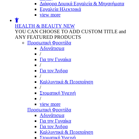
Διάφορα Δομικά Εργαλεία & Μηχανήματα
Εργαλεία Ηλεκτρικά
view more
HEALTH & BEAUTY
NEW
YOU CAN CHOOSE TO ADD CUSTOM TITLE and
ANY FEATURED PRODUCTS
Προσωπική Φροντίδα
Αδυνάτισμα
/
Για την Γυναίκα
/
Για τον Άνδρα
/
Καλλυντικά & Περιποίηση
/
Στοματική Υγιεινή
/
view more
Προσωπική Φροντίδα
Αδυνάτισμα
Για την Γυναίκα
Για τον Άνδρα
Καλλυντικά & Περιποίηση
Στοματική Υγιεινή