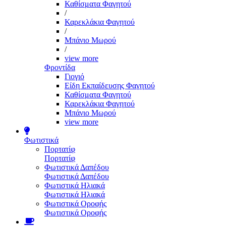
Καθίσματα Φαγητού
/
Καρεκλάκια Φαγητού
/
Μπάνιο Μωρού
/
view more
Φροντίδα
Γιογιό
Είδη Εκπαίδευσης Φαγητού
Καθίσματα Φαγητού
Καρεκλάκια Φαγητού
Μπάνιο Μωρού
view more
Φωτιστικά
Πορτατίφ
Πορτατίφ
Φωτιστικά Δαπέδου
Φωτιστικά Δαπέδου
Φωτιστικά Ηλιακά
Φωτιστικά Ηλιακά
Φωτιστικά Οροφής
Φωτιστικά Οροφής