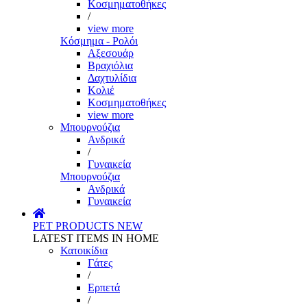
Κοσμηματοθήκες
/
view more
Κόσμημα - Ρολόι
Αξεσουάρ
Βραχιόλια
Δαχτυλίδια
Κολιέ
Κοσμηματοθήκες
view more
Μπουρνούζια
Ανδρικά
/
Γυναικεία
Μπουρνούζια
Ανδρικά
Γυναικεία
PET PRODUCTS
NEW
LATEST ITEMS IN HOME
Κατοικίδια
Γάτες
/
Ερπετά
/