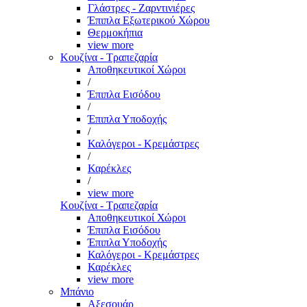
Γλάστρες - Ζαρντινιέρες
Έπιπλα Εξωτερικού Χώρου
Θερμοκήπια
view more
Κουζίνα - Τραπεζαρία
Αποθηκευτικοί Χώροι
/
Έπιπλα Εισόδου
/
Έπιπλα Υποδοχής
/
Καλόγεροι - Κρεμάστρες
/
Καρέκλες
/
view more
Κουζίνα - Τραπεζαρία
Αποθηκευτικοί Χώροι
Έπιπλα Εισόδου
Έπιπλα Υποδοχής
Καλόγεροι - Κρεμάστρες
Καρέκλες
view more
Μπάνιο
Αξεσουάρ