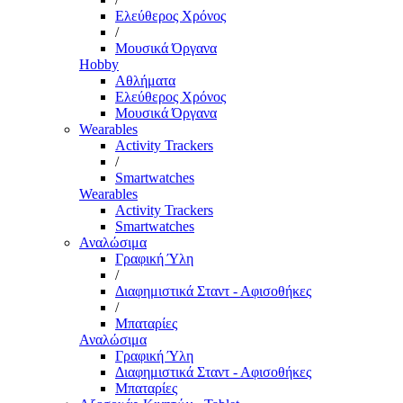
Ελεύθερος Χρόνος
/
Μουσικά Όργανα
Hobby
Αθλήματα
Ελεύθερος Χρόνος
Μουσικά Όργανα
Wearables
Activity Trackers
/
Smartwatches
Wearables
Activity Trackers
Smartwatches
Αναλώσιμα
Γραφική Ύλη
/
Διαφημιστικά Σταντ - Αφισοθήκες
/
Μπαταρίες
Αναλώσιμα
Γραφική Ύλη
Διαφημιστικά Σταντ - Αφισοθήκες
Μπαταρίες