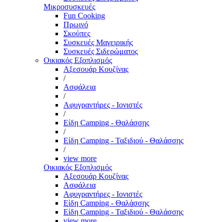
Μικροσυσκευές
Fun Cooking
Πρωινό
Σκούπες
Συσκευές Μαγειρικής
Συσκευές Σιδερώματος
Οικιακός Εξοπλισμός
Αξεσουάρ Κουζίνας
/
Ασφάλεια
/
Αφυγραντήρες - Ιονιστές
/
Είδη Camping - Θαλάσσης
/
Είδη Camping - Ταξιδιού - Θαλάσσης
/
view more
Οικιακός Εξοπλισμός
Αξεσουάρ Κουζίνας
Ασφάλεια
Αφυγραντήρες - Ιονιστές
Είδη Camping - Θαλάσσης
Είδη Camping - Ταξιδιού - Θαλάσσης
view more