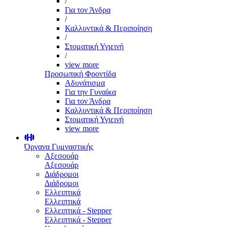
/
Για τον Άνδρα
/
Καλλυντικά & Περιποίηση
/
Στοματική Υγιεινή
/
view more
Προσωπική Φροντίδα
Αδυνάτισμα
Για την Γυναίκα
Για τον Άνδρα
Καλλυντικά & Περιποίηση
Στοματική Υγιεινή
view more
Όργανα Γυμναστικής
Αξεσουάρ
Αξεσουάρ
Διάδρομοι
Διάδρομοι
Ελλειπτικά
Ελλειπτικά
Ελλειπτικά - Stepper
Ελλειπτικά - Stepper