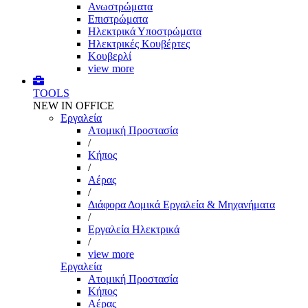
Ανωστρώματα
Επιστρώματα
Ηλεκτρικά Υποστρώματα
Ηλεκτρικές Κουβέρτες
Κουβερλί
view more
TOOLS
NEW IN OFFICE
Εργαλεία
Aτομική Προστασία
/
Kήπος
/
Αέρας
/
Διάφορα Δομικά Εργαλεία & Μηχανήματα
/
Εργαλεία Ηλεκτρικά
/
view more
Εργαλεία
Aτομική Προστασία
Kήπος
Αέρας