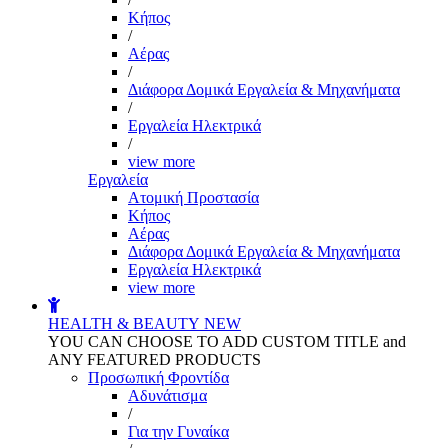
Kήπος
/
Αέρας
/
Διάφορα Δομικά Εργαλεία & Μηχανήματα
/
Εργαλεία Ηλεκτρικά
/
view more
Εργαλεία
Aτομική Προστασία
Kήπος
Αέρας
Διάφορα Δομικά Εργαλεία & Μηχανήματα
Εργαλεία Ηλεκτρικά
view more
HEALTH & BEAUTY
NEW
YOU CAN CHOOSE TO ADD CUSTOM TITLE and
ANY FEATURED PRODUCTS
Προσωπική Φροντίδα
Αδυνάτισμα
/
Για την Γυναίκα