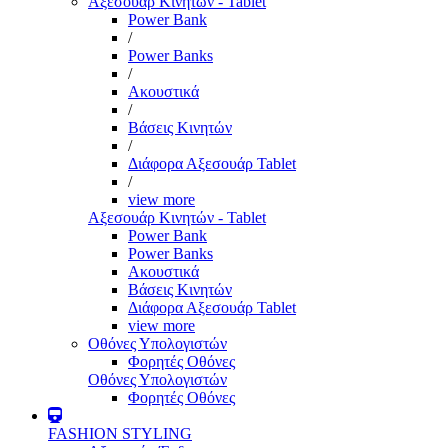
Αξεσουάρ Κινητών - Tablet
Power Bank
/
Power Banks
/
Ακουστικά
/
Βάσεις Κινητών
/
Διάφορα Αξεσουάρ Tablet
/
view more
Αξεσουάρ Κινητών - Tablet
Power Bank
Power Banks
Ακουστικά
Βάσεις Κινητών
Διάφορα Αξεσουάρ Tablet
view more
Οθόνες Υπολογιστών
Φορητές Οθόνες
Οθόνες Υπολογιστών
Φορητές Οθόνες
FASHION STYLING