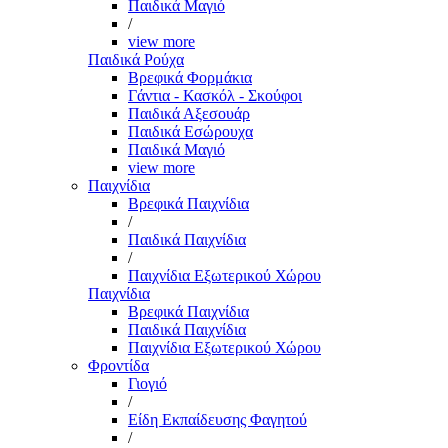
Παιδικά Μαγιό
/
view more
Παιδικά Ρούχα
Βρεφικά Φορμάκια
Γάντια - Κασκόλ - Σκούφοι
Παιδικά Αξεσουάρ
Παιδικά Εσώρουχα
Παιδικά Μαγιό
view more
Παιχνίδια
Βρεφικά Παιχνίδια
/
Παιδικά Παιχνίδια
/
Παιχνίδια Εξωτερικού Χώρου
Παιχνίδια
Βρεφικά Παιχνίδια
Παιδικά Παιχνίδια
Παιχνίδια Εξωτερικού Χώρου
Φροντίδα
Γιογιό
/
Είδη Εκπαίδευσης Φαγητού
/