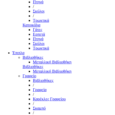
Πτηνά
/
Σκύλοι
/
Τρωκτικά
Κατοικίδια
Γάτες
Ερπετά
Πτηνά
Σκύλοι
Τρωκτικά
Έπιπλα
Βιβλιοθήκες
Μεταλλική Βιβλιοθήκη
Βιβλιοθήκες
Μεταλλική Βιβλιοθήκη
Γραφείο
Βιβλιοθήκες
/
Γραφεία
/
Καρέκλες Γραφείου
/
Σκαμπό
/