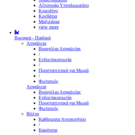
Αξεσουάρ Υπνοδωματίου
Κομοδίνο
Κρεβάτια
Μαξιλάρια
view more
Βρεφικά - Παιδικά
Ασφάλεια
Βραχιόλια Ασφαλείας
/
Ενδοεπικοινωνία
/
Προστατευτικά για Μωρά
/
Φωτισμός
Ασφάλεια
Βραχιόλια Ασφαλείας
Ενδοεπικοινωνία
Προστατευτικά για Μωρά
Φωτισμός
Βόλτα
Καθίσματα Αυτοκινήτου
/
Καρότσια