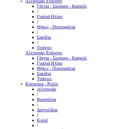
Αξεσουάρ Ένδυσης
Γάντια - Σκούφοι - Κασκόλ
/
Γυαλιά Ηλίου
/
Θήκες - Πορτοφόλια
/
Σακίδια
/
Τσάντες
Αξεσουάρ Ένδυσης
Γάντια - Σκούφοι - Κασκόλ
Γυαλιά Ηλίου
Θήκες - Πορτοφόλια
Σακίδια
Τσάντες
Κόσμημα - Ρολόι
Αξεσουάρ
/
Βραχιόλια
/
Δαχτυλίδια
/
Κολιέ
/