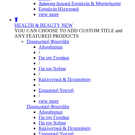
Διάφορα Δομικά Εργαλεία & Μηχανήματα
Εργαλεία Ηλεκτρικά
view more
HEALTH & BEAUTY
NEW
YOU CAN CHOOSE TO ADD CUSTOM TITLE and
ANY FEATURED PRODUCTS
Προσωπική Φροντίδα
Αδυνάτισμα
/
Για την Γυναίκα
/
Για τον Άνδρα
/
Καλλυντικά & Περιποίηση
/
Στοματική Υγιεινή
/
view more
Προσωπική Φροντίδα
Αδυνάτισμα
Για την Γυναίκα
Για τον Άνδρα
Καλλυντικά & Περιποίηση
Στοματική Υγιεινή