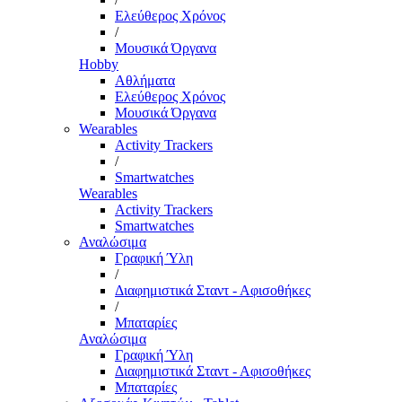
Ελεύθερος Χρόνος
/
Μουσικά Όργανα
Hobby
Αθλήματα
Ελεύθερος Χρόνος
Μουσικά Όργανα
Wearables
Activity Trackers
/
Smartwatches
Wearables
Activity Trackers
Smartwatches
Αναλώσιμα
Γραφική Ύλη
/
Διαφημιστικά Σταντ - Αφισοθήκες
/
Μπαταρίες
Αναλώσιμα
Γραφική Ύλη
Διαφημιστικά Σταντ - Αφισοθήκες
Μπαταρίες