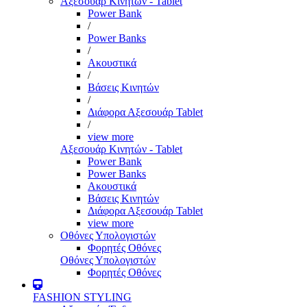
Αξεσουάρ Κινητών - Tablet
Power Bank
/
Power Banks
/
Ακουστικά
/
Βάσεις Κινητών
/
Διάφορα Αξεσουάρ Tablet
/
view more
Αξεσουάρ Κινητών - Tablet
Power Bank
Power Banks
Ακουστικά
Βάσεις Κινητών
Διάφορα Αξεσουάρ Tablet
view more
Οθόνες Υπολογιστών
Φορητές Οθόνες
Οθόνες Υπολογιστών
Φορητές Οθόνες
FASHION STYLING