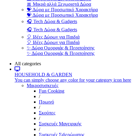
🎀 Μικρά αλλά Ξεχωριστά Δώρα
💝 Δώρα με Προσωπικό Χαρακτήρα
💝 Δώρα με Προσωπικό Χαρακτήρα
🎧 Tech Δώρα & Gadgets
🎧 Tech Δώρα & Gadgets
🎈 Ιδέες Δώρων για Παιδιά
🎈 Ιδέες Δώρων για Παιδιά
✨ Δώρα Ομορφιάς & Περιποίησης
✨ Δώρα Ομορφιάς & Περιποίησης
All categories
HOUSEHOLD & GARDEN
You can simply choose any color for your category icon here
Μικροσυσκευές
Fun Cooking
/
Πρωινό
/
Σκούπες
/
Συσκευές Μαγειρικής
/
Συσκευές Σιδερώματος