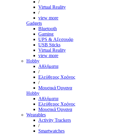
/
Virtual Reality
/
view more
Gadgets
Bluetooth
Gaming
UPS & Αξεσουάρ
USB Sticks
Virtual Reality
view more
Hobby
Αθλήματα
/
Ελεύθερος Χρόνος
/
Μουσικά Όργανα
Hobby
Αθλήματα
Ελεύθερος Χρόνος
Μουσικά Όργανα
Wearables
Activity Trackers
/
Smartwatches