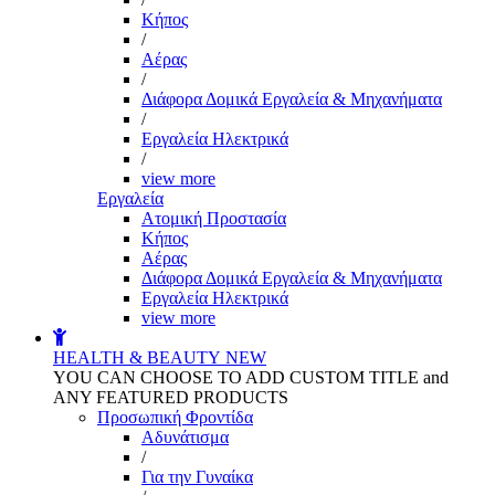
Kήπος
/
Αέρας
/
Διάφορα Δομικά Εργαλεία & Μηχανήματα
/
Εργαλεία Ηλεκτρικά
/
view more
Εργαλεία
Aτομική Προστασία
Kήπος
Αέρας
Διάφορα Δομικά Εργαλεία & Μηχανήματα
Εργαλεία Ηλεκτρικά
view more
HEALTH & BEAUTY
NEW
YOU CAN CHOOSE TO ADD CUSTOM TITLE and
ANY FEATURED PRODUCTS
Προσωπική Φροντίδα
Αδυνάτισμα
/
Για την Γυναίκα