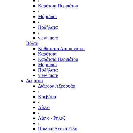
/
Καρότσια Περιπάτου
/
Μάρσιποι
/
Ποδήλατα
/
view more
Βόλτα
Καθίσματα Αυτοκινήτου
Καρότσια
Καρότσια Περιπάτου
Μάρσιποι
Ποδήλατα
view more
Δωμάτιο
Διάφορα Αξεσουάρ
/
Κρεβάτια
/
Λίκνο
/
Λίκνο - Ρηλάξ
/
Παιδικά Λευκά Είδη