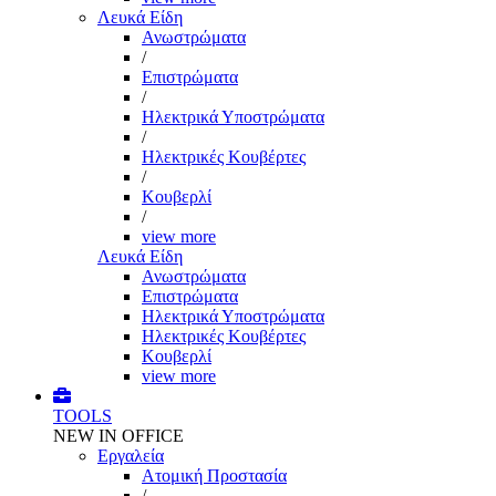
Λευκά Είδη
Ανωστρώματα
/
Επιστρώματα
/
Ηλεκτρικά Υποστρώματα
/
Ηλεκτρικές Κουβέρτες
/
Κουβερλί
/
view more
Λευκά Είδη
Ανωστρώματα
Επιστρώματα
Ηλεκτρικά Υποστρώματα
Ηλεκτρικές Κουβέρτες
Κουβερλί
view more
TOOLS
NEW IN OFFICE
Εργαλεία
Aτομική Προστασία
/