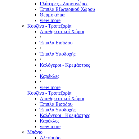
Γλάστρες - Ζαρντινιέρες
Έπιπλα Εξωτερικού Χώρου
Θερμοκήπια
view more
Κουζίνα - Τραπεζαρία
Αποθηκευτικοί Χώροι
/
Έπιπλα Εισόδου
/
Έπιπλα Υποδοχής
/
Καλόγεροι - Κρεμάστρες
/
Καρέκλες
/
view more
Κουζίνα - Τραπεζαρία
Αποθηκευτικοί Χώροι
Έπιπλα Εισόδου
Έπιπλα Υποδοχής
Καλόγεροι - Κρεμάστρες
Καρέκλες
view more
Μπάνιο
Αξεσουάρ