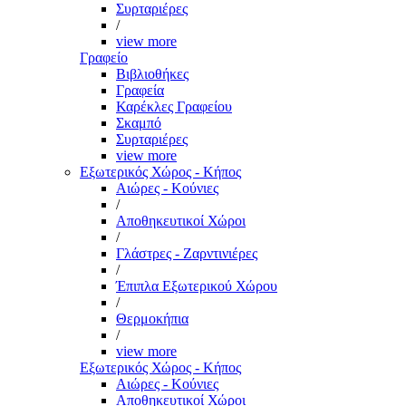
Συρταριέρες
/
view more
Γραφείο
Βιβλιοθήκες
Γραφεία
Καρέκλες Γραφείου
Σκαμπό
Συρταριέρες
view more
Εξωτερικός Χώρος - Κήπος
Αιώρες - Κούνιες
/
Αποθηκευτικοί Χώροι
/
Γλάστρες - Ζαρντινιέρες
/
Έπιπλα Εξωτερικού Χώρου
/
Θερμοκήπια
/
view more
Εξωτερικός Χώρος - Κήπος
Αιώρες - Κούνιες
Αποθηκευτικοί Χώροι