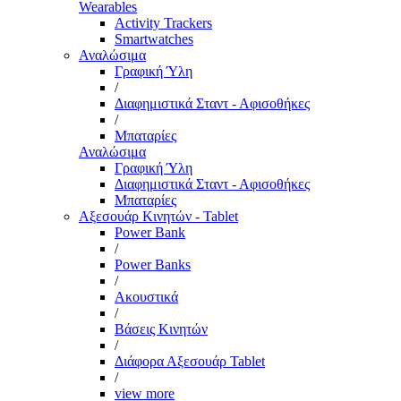
Wearables
Activity Trackers
Smartwatches
Αναλώσιμα
Γραφική Ύλη
/
Διαφημιστικά Σταντ - Αφισοθήκες
/
Μπαταρίες
Αναλώσιμα
Γραφική Ύλη
Διαφημιστικά Σταντ - Αφισοθήκες
Μπαταρίες
Αξεσουάρ Κινητών - Tablet
Power Bank
/
Power Banks
/
Ακουστικά
/
Βάσεις Κινητών
/
Διάφορα Αξεσουάρ Tablet
/
view more