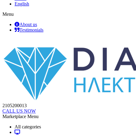
English
Menu
About us
Testimonials
2105200013
CALL US NOW
Marketplace Menu
All categories