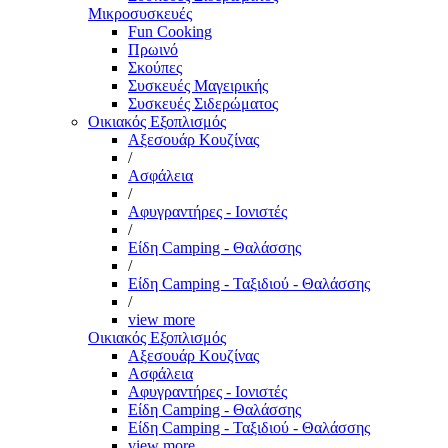
Μικροσυσκευές
Fun Cooking
Πρωινό
Σκούπες
Συσκευές Μαγειρικής
Συσκευές Σιδερώματος
Οικιακός Εξοπλισμός
Αξεσουάρ Κουζίνας
/
Ασφάλεια
/
Αφυγραντήρες - Ιονιστές
/
Είδη Camping - Θαλάσσης
/
Είδη Camping - Ταξιδιού - Θαλάσσης
/
view more
Οικιακός Εξοπλισμός
Αξεσουάρ Κουζίνας
Ασφάλεια
Αφυγραντήρες - Ιονιστές
Είδη Camping - Θαλάσσης
Είδη Camping - Ταξιδιού - Θαλάσσης
view more