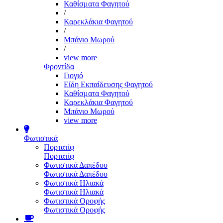
Καθίσματα Φαγητού
/
Καρεκλάκια Φαγητού
/
Μπάνιο Μωρού
/
view more
Φροντίδα
Γιογιό
Είδη Εκπαίδευσης Φαγητού
Καθίσματα Φαγητού
Καρεκλάκια Φαγητού
Μπάνιο Μωρού
view more
Φωτιστικά
Πορτατίφ
Πορτατίφ
Φωτιστικά Δαπέδου
Φωτιστικά Δαπέδου
Φωτιστικά Ηλιακά
Φωτιστικά Ηλιακά
Φωτιστικά Οροφής
Φωτιστικά Οροφής