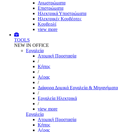
Ανωστρώματα
Επιστρώματα
Ηλεκτρικά Υποστρώματα
Ηλεκτρικές Κουβέρτες
Κουβερλί
view more
TOOLS
NEW IN OFFICE
Εργαλεία
Aτομική Προστασία
/
Kήπος
/
Αέρας
/
Διάφορα Δομικά Εργαλεία & Μηχανήματα
/
Εργαλεία Ηλεκτρικά
/
view more
Εργαλεία
Aτομική Προστασία
Kήπος
Αέρας