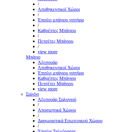
/
Αποθηκευτικοί Χώροι
/
Έπιπλο μπάνιου νιπτήρα
/
Καθρέπτες Μπάνιου
/
Πετσέτες Μπάνιου
/
view more
Μπάνιο
Αξεσουάρ
Αποθηκευτικοί Χώροι
Έπιπλο μπάνιου νιπτήρα
Καθρέπτες Μπάνιου
Πετσέτες Μπάνιου
view more
Σαλόνι
Αξεσουάρ Σαλονιού
/
Αποσμητικά Χώρου
/
Διαχωριστικά Εσωτερικού Χώρου
/
Έπιπλα Τηλεόρασης