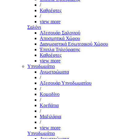
/
Καθρέφτες
/
view more
Σαλόνι
Αξεσουάρ Σαλονιού
Αποσμητικά Χώρου
Διαχωριστικά Εσωτερικού Χώρου
Έπιπλα Τηλεόρασης
Καθρέφτες
view more
Υπνοδωμάτιο
Ανωστρώματα
/
Αξεσουάρ Υπνοδωματίου
/
Κομοδίνο
/
Κρεβάτια
/
Μαξιλάρια
/
view more
Υπνοδωμάτιο
Ανωστρώματα