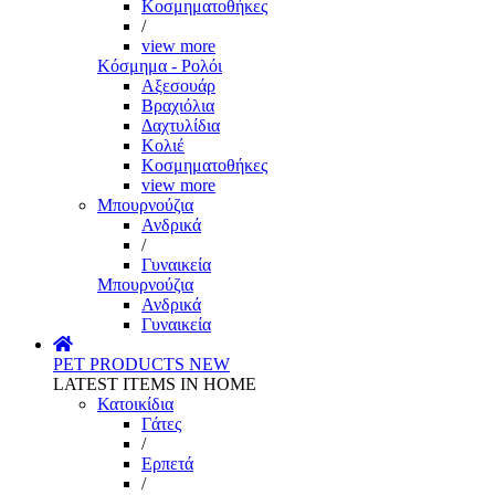
Κοσμηματοθήκες
/
view more
Κόσμημα - Ρολόι
Αξεσουάρ
Βραχιόλια
Δαχτυλίδια
Κολιέ
Κοσμηματοθήκες
view more
Μπουρνούζια
Ανδρικά
/
Γυναικεία
Μπουρνούζια
Ανδρικά
Γυναικεία
PET PRODUCTS
NEW
LATEST ITEMS IN HOME
Κατοικίδια
Γάτες
/
Ερπετά
/