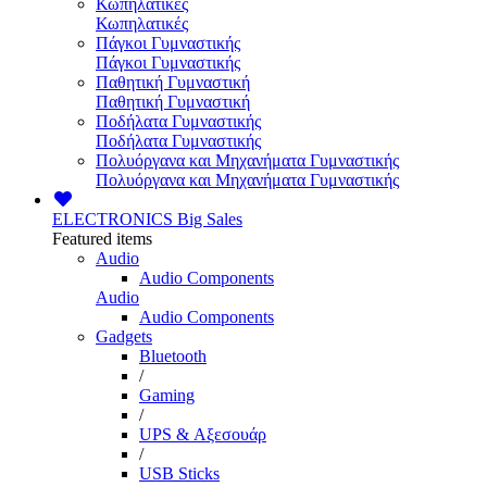
Κωπηλατικές
Κωπηλατικές
Πάγκοι Γυμναστικής
Πάγκοι Γυμναστικής
Παθητική Γυμναστική
Παθητική Γυμναστική
Ποδήλατα Γυμναστικής
Ποδήλατα Γυμναστικής
Πολυόργανα και Μηχανήματα Γυμναστικής
Πολυόργανα και Μηχανήματα Γυμναστικής
ELECTRONICS
Big Sales
Featured items
Audio
Audio Components
Audio
Audio Components
Gadgets
Bluetooth
/
Gaming
/
UPS & Αξεσουάρ
/
USB Sticks