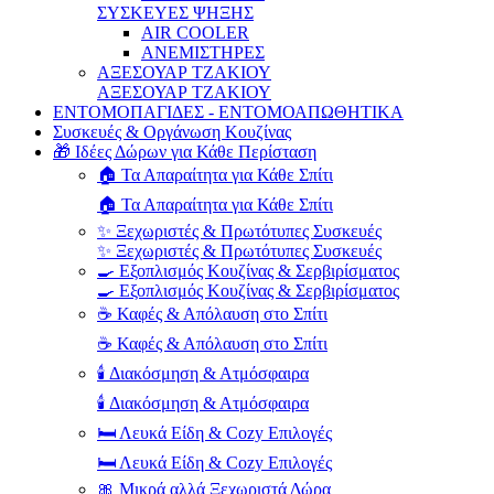
ΣΥΣΚΕΥΕΣ ΨΗΞΗΣ
AIR COOLER
ΑΝΕΜΙΣΤΗΡΕΣ
ΑΞΕΣΟΥΑΡ ΤΖΑΚΙΟΥ
ΑΞΕΣΟΥΑΡ ΤΖΑΚΙΟΥ
ΕΝΤΟΜΟΠΑΓΙΔΕΣ - ΕΝΤΟΜΟΑΠΩΘΗΤΙΚΑ
Συσκευές & Οργάνωση Κουζίνας
🎁 Ιδέες Δώρων για Κάθε Περίσταση
🏠 Τα Απαραίτητα για Κάθε Σπίτι
🏠 Τα Απαραίτητα για Κάθε Σπίτι
✨ Ξεχωριστές & Πρωτότυπες Συσκευές
✨ Ξεχωριστές & Πρωτότυπες Συσκευές
🍳 Εξοπλισμός Κουζίνας & Σερβιρίσματος
🍳 Εξοπλισμός Κουζίνας & Σερβιρίσματος
☕ Καφές & Απόλαυση στο Σπίτι
☕ Καφές & Απόλαυση στο Σπίτι
🕯️ Διακόσμηση & Ατμόσφαιρα
🕯️ Διακόσμηση & Ατμόσφαιρα
🛏️ Λευκά Είδη & Cozy Επιλογές
🛏️ Λευκά Είδη & Cozy Επιλογές
🎀 Μικρά αλλά Ξεχωριστά Δώρα