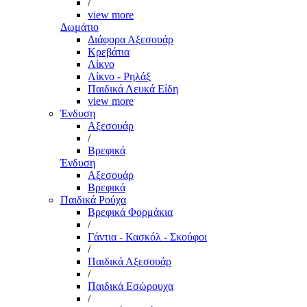
/
view more
Δωμάτιο
Διάφορα Αξεσουάρ
Κρεβάτια
Λίκνο
Λίκνο - Ρηλάξ
Παιδικά Λευκά Είδη
view more
Ένδυση
Αξεσουάρ
/
Βρεφικά
Ένδυση
Αξεσουάρ
Βρεφικά
Παιδικά Ρούχα
Βρεφικά Φορμάκια
/
Γάντια - Κασκόλ - Σκούφοι
/
Παιδικά Αξεσουάρ
/
Παιδικά Εσώρουχα
/