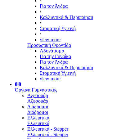
/
Για τον Άνδρα
/
Καλλυντικά & Περιποίηση
/
Στοματική Υγιεινή
/
view more
Προσωπική Φροντίδα
Αδυνάτισμα
Για την Γυναίκα
Για τον Άνδρα
Καλλυντικά & Περιποίηση
Στοματική Υγιεινή
view more
Όργανα Γυμναστικής
Αξεσουάρ
Αξεσουάρ
Διάδρομοι
Διάδρομοι
Ελλειπτικά
Ελλειπτικά
Ελλειπτικά - Stepper
Ελλειπτικά - Stepper