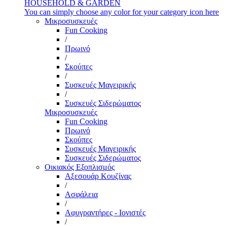
HOUSEHOLD & GARDEN
You can simply choose any color for your category icon here
Μικροσυσκευές
Fun Cooking
/
Πρωινό
/
Σκούπες
/
Συσκευές Μαγειρικής
/
Συσκευές Σιδερώματος
Μικροσυσκευές
Fun Cooking
Πρωινό
Σκούπες
Συσκευές Μαγειρικής
Συσκευές Σιδερώματος
Οικιακός Εξοπλισμός
Αξεσουάρ Κουζίνας
/
Ασφάλεια
/
Αφυγραντήρες - Ιονιστές
/