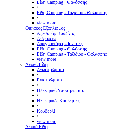
Είδη Camping - Θαλάσσης
/
Είδη Camping - Ταξιδιού - Θαλάσσης
/
view more
Οικιακός Εξοπλισμός
Αξεσουάρ Κουζίνας
Ασφάλεια
Αφυγραντήρες - Ιονιστές
Είδη Camping - Θαλάσσης
Είδη Camping - Ταξιδιού - Θαλάσσης
view more
Λευκά Είδη
Ανωστρώματα
/
Επιστρώματα
/
Ηλεκτρικά Υποστρώματα
/
Ηλεκτρικές Κουβέρτες
/
Κουβερλί
/
view more
Λευκά Είδη