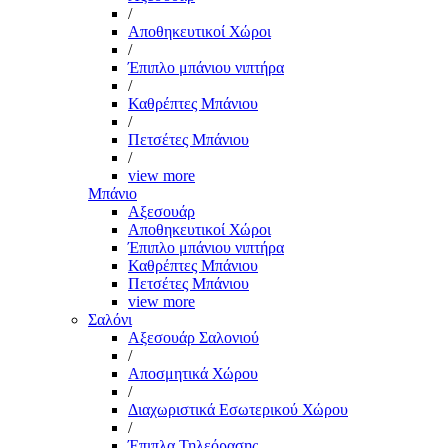
/
Αποθηκευτικοί Χώροι
/
Έπιπλο μπάνιου νιπτήρα
/
Καθρέπτες Μπάνιου
/
Πετσέτες Μπάνιου
/
view more
Μπάνιο
Αξεσουάρ
Αποθηκευτικοί Χώροι
Έπιπλο μπάνιου νιπτήρα
Καθρέπτες Μπάνιου
Πετσέτες Μπάνιου
view more
Σαλόνι
Αξεσουάρ Σαλονιού
/
Αποσμητικά Χώρου
/
Διαχωριστικά Εσωτερικού Χώρου
/
Έπιπλα Τηλεόρασης