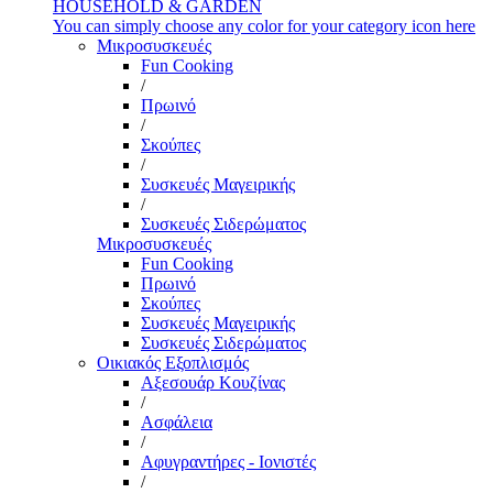
HOUSEHOLD & GARDEN
You can simply choose any color for your category icon here
Μικροσυσκευές
Fun Cooking
/
Πρωινό
/
Σκούπες
/
Συσκευές Μαγειρικής
/
Συσκευές Σιδερώματος
Μικροσυσκευές
Fun Cooking
Πρωινό
Σκούπες
Συσκευές Μαγειρικής
Συσκευές Σιδερώματος
Οικιακός Εξοπλισμός
Αξεσουάρ Κουζίνας
/
Ασφάλεια
/
Αφυγραντήρες - Ιονιστές
/