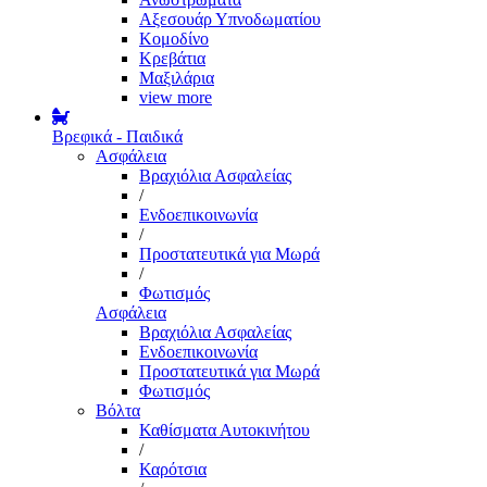
Αξεσουάρ Υπνοδωματίου
Κομοδίνο
Κρεβάτια
Μαξιλάρια
view more
Βρεφικά - Παιδικά
Ασφάλεια
Βραχιόλια Ασφαλείας
/
Ενδοεπικοινωνία
/
Προστατευτικά για Μωρά
/
Φωτισμός
Ασφάλεια
Βραχιόλια Ασφαλείας
Ενδοεπικοινωνία
Προστατευτικά για Μωρά
Φωτισμός
Βόλτα
Καθίσματα Αυτοκινήτου
/
Καρότσια