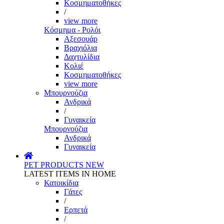
Κοσμηματοθήκες
/
view more
Κόσμημα - Ρολόι
Αξεσουάρ
Βραχιόλια
Δαχτυλίδια
Κολιέ
Κοσμηματοθήκες
view more
Μπουρνούζια
Ανδρικά
/
Γυναικεία
Μπουρνούζια
Ανδρικά
Γυναικεία
PET PRODUCTS
NEW
LATEST ITEMS IN HOME
Κατοικίδια
Γάτες
/
Ερπετά
/