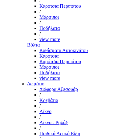
/
Καρότσια Περιπάτου
/
Μάρσιποι
/
Ποδήλατα
/
view more
Βόλτα
Καθίσματα Αυτοκινήτου
Καρότσια
Καρότσια Περιπάτου
Μάρσιποι
Ποδήλατα
view more
Δωμάτιο
Διάφορα Αξεσουάρ
/
Κρεβάτια
/
Λίκνο
/
Λίκνο - Ρηλάξ
/
Παιδικά Λευκά Είδη