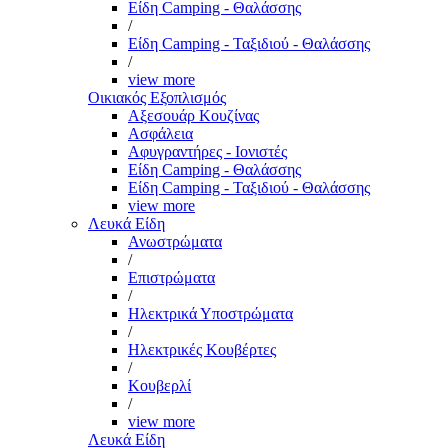
Είδη Camping - Θαλάσσης
/
Είδη Camping - Ταξιδιού - Θαλάσσης
/
view more
Οικιακός Εξοπλισμός
Αξεσουάρ Κουζίνας
Ασφάλεια
Αφυγραντήρες - Ιονιστές
Είδη Camping - Θαλάσσης
Είδη Camping - Ταξιδιού - Θαλάσσης
view more
Λευκά Είδη
Ανωστρώματα
/
Επιστρώματα
/
Ηλεκτρικά Υποστρώματα
/
Ηλεκτρικές Κουβέρτες
/
Κουβερλί
/
view more
Λευκά Είδη