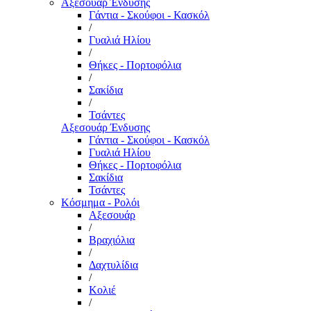
Αξεσουάρ Ένδυσης
Γάντια - Σκούφοι - Κασκόλ
/
Γυαλιά Ηλίου
/
Θήκες - Πορτοφόλια
/
Σακίδια
/
Τσάντες
Αξεσουάρ Ένδυσης
Γάντια - Σκούφοι - Κασκόλ
Γυαλιά Ηλίου
Θήκες - Πορτοφόλια
Σακίδια
Τσάντες
Κόσμημα - Ρολόι
Αξεσουάρ
/
Βραχιόλια
/
Δαχτυλίδια
/
Κολιέ
/