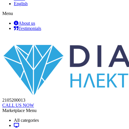
English
Menu
About us
Testimonials
2105200013
CALL US NOW
Marketplace Menu
All categories