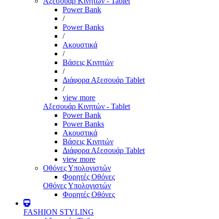
Αξεσουάρ Κινητών - Tablet
Power Bank
/
Power Banks
/
Ακουστικά
/
Βάσεις Κινητών
/
Διάφορα Αξεσουάρ Tablet
/
view more
Αξεσουάρ Κινητών - Tablet
Power Bank
Power Banks
Ακουστικά
Βάσεις Κινητών
Διάφορα Αξεσουάρ Tablet
view more
Οθόνες Υπολογιστών
Φορητές Οθόνες
Οθόνες Υπολογιστών
Φορητές Οθόνες
FASHION STYLING