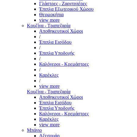
Γλάστρες - Ζαρντινιέρες
Έπιπλα Εξωτερικού Χώρου
Θερμοκήπια
view more
Κουζίνα - Τραπεζαρία
Αποθηκευτικοί Χώροι
/
Έπιπλα Εισόδου
/
Έπιπλα Υποδοχής
/
Καλόγεροι - Κρεμάστρες
/
Καρέκλες
/
view more
Κουζίνα - Τραπεζαρία
Αποθηκευτικοί Χώροι
Έπιπλα Εισόδου
Έπιπλα Υποδοχής
Καλόγεροι - Κρεμάστρες
Καρέκλες
view more
Μπάνιο
Αξεσουάρ