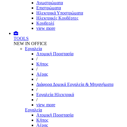
Ανωστρώματα
Επιστρώματα
Ηλεκτρικά Υποστρώματα
Ηλεκτρικές Κουβέρτες
Κουβερλί
view more
TOOLS
NEW IN OFFICE
Εργαλεία
Aτομική Προστασία
/
Kήπος
/
Αέρας
/
Διάφορα Δομικά Εργαλεία & Μηχανήματα
/
Εργαλεία Ηλεκτρικά
/
view more
Εργαλεία
Aτομική Προστασία
Kήπος
Αέρας