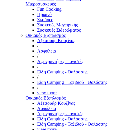
Μικροσυσκευές
Fun Cooking
Πρωινό
Σκούπες
Συσκευές Μαγειρικής
Συσκευές Σιδερώματος
Οικιακός Εξοπλισμός
Αξεσουάρ Κουζίνας
/
Ασφάλεια
/
Αφυγραντήρες - Ιονιστές
/
Είδη Camping - Θαλάσσης
/
Είδη Camping - Ταξιδιού - Θαλάσσης
/
view more
Οικιακός Εξοπλισμός
Αξεσουάρ Κουζίνας
Ασφάλεια
Αφυγραντήρες - Ιονιστές
Είδη Camping - Θαλάσσης
Είδη Camping - Ταξιδιού - Θαλάσσης
view more