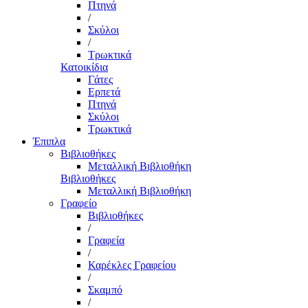
Πτηνά
/
Σκύλοι
/
Τρωκτικά
Κατοικίδια
Γάτες
Ερπετά
Πτηνά
Σκύλοι
Τρωκτικά
Έπιπλα
Βιβλιοθήκες
Μεταλλική Βιβλιοθήκη
Βιβλιοθήκες
Μεταλλική Βιβλιοθήκη
Γραφείο
Βιβλιοθήκες
/
Γραφεία
/
Καρέκλες Γραφείου
/
Σκαμπό
/