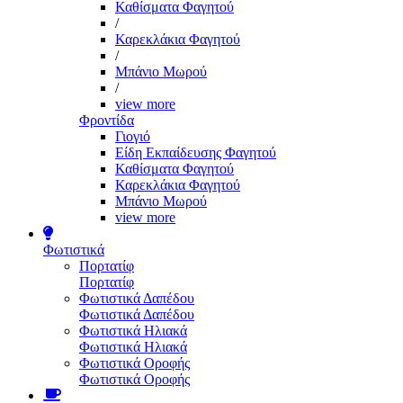
Καθίσματα Φαγητού
/
Καρεκλάκια Φαγητού
/
Μπάνιο Μωρού
/
view more
Φροντίδα
Γιογιό
Είδη Εκπαίδευσης Φαγητού
Καθίσματα Φαγητού
Καρεκλάκια Φαγητού
Μπάνιο Μωρού
view more
Φωτιστικά
Πορτατίφ
Πορτατίφ
Φωτιστικά Δαπέδου
Φωτιστικά Δαπέδου
Φωτιστικά Ηλιακά
Φωτιστικά Ηλιακά
Φωτιστικά Οροφής
Φωτιστικά Οροφής