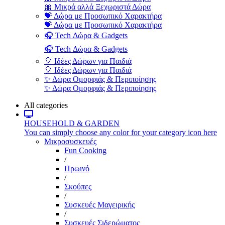
🎀 Μικρά αλλά Ξεχωριστά Δώρα
💝 Δώρα με Προσωπικό Χαρακτήρα
💝 Δώρα με Προσωπικό Χαρακτήρα
🎧 Tech Δώρα & Gadgets
🎧 Tech Δώρα & Gadgets
🎈 Ιδέες Δώρων για Παιδιά
🎈 Ιδέες Δώρων για Παιδιά
✨ Δώρα Ομορφιάς & Περιποίησης
✨ Δώρα Ομορφιάς & Περιποίησης
All categories
HOUSEHOLD & GARDEN
You can simply choose any color for your category icon here
Μικροσυσκευές
Fun Cooking
/
Πρωινό
/
Σκούπες
/
Συσκευές Μαγειρικής
/
Συσκευές Σιδερώματος