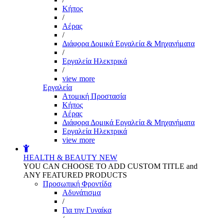
Kήπος
/
Αέρας
/
Διάφορα Δομικά Εργαλεία & Μηχανήματα
/
Εργαλεία Ηλεκτρικά
/
view more
Εργαλεία
Aτομική Προστασία
Kήπος
Αέρας
Διάφορα Δομικά Εργαλεία & Μηχανήματα
Εργαλεία Ηλεκτρικά
view more
HEALTH & BEAUTY
NEW
YOU CAN CHOOSE TO ADD CUSTOM TITLE and
ANY FEATURED PRODUCTS
Προσωπική Φροντίδα
Αδυνάτισμα
/
Για την Γυναίκα