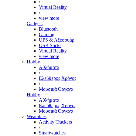
/
Virtual Reality
/
view more
Gadgets
Bluetooth
Gaming
UPS & Αξεσουάρ
USB Sticks
Virtual Reality
view more
Hobby
Αθλήματα
/
Ελεύθερος Χρόνος
/
Μουσικά Όργανα
Hobby
Αθλήματα
Ελεύθερος Χρόνος
Μουσικά Όργανα
Wearables
Activity Trackers
/
Smartwatches