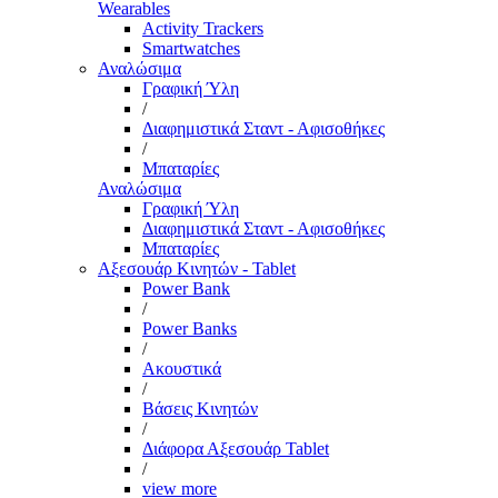
Wearables
Activity Trackers
Smartwatches
Αναλώσιμα
Γραφική Ύλη
/
Διαφημιστικά Σταντ - Αφισοθήκες
/
Μπαταρίες
Αναλώσιμα
Γραφική Ύλη
Διαφημιστικά Σταντ - Αφισοθήκες
Μπαταρίες
Αξεσουάρ Κινητών - Tablet
Power Bank
/
Power Banks
/
Ακουστικά
/
Βάσεις Κινητών
/
Διάφορα Αξεσουάρ Tablet
/
view more