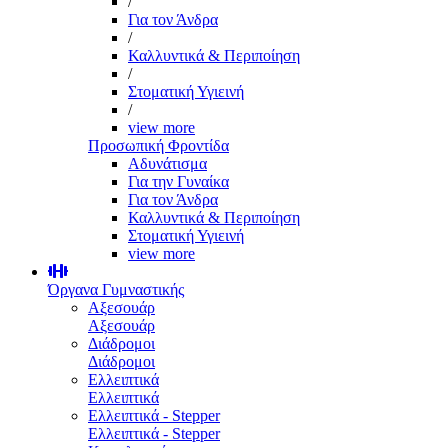
/
Για τον Άνδρα
/
Καλλυντικά & Περιποίηση
/
Στοματική Υγιεινή
/
view more
Προσωπική Φροντίδα
Αδυνάτισμα
Για την Γυναίκα
Για τον Άνδρα
Καλλυντικά & Περιποίηση
Στοματική Υγιεινή
view more
Όργανα Γυμναστικής
Αξεσουάρ
Αξεσουάρ
Διάδρομοι
Διάδρομοι
Ελλειπτικά
Ελλειπτικά
Ελλειπτικά - Stepper
Ελλειπτικά - Stepper