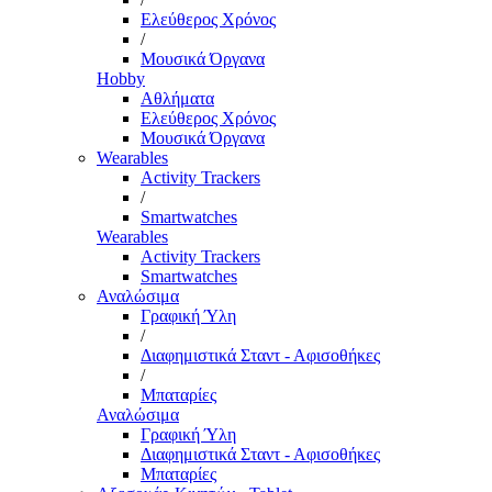
Ελεύθερος Χρόνος
/
Μουσικά Όργανα
Hobby
Αθλήματα
Ελεύθερος Χρόνος
Μουσικά Όργανα
Wearables
Activity Trackers
/
Smartwatches
Wearables
Activity Trackers
Smartwatches
Αναλώσιμα
Γραφική Ύλη
/
Διαφημιστικά Σταντ - Αφισοθήκες
/
Μπαταρίες
Αναλώσιμα
Γραφική Ύλη
Διαφημιστικά Σταντ - Αφισοθήκες
Μπαταρίες