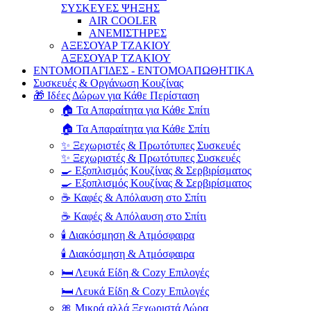
ΣΥΣΚΕΥΕΣ ΨΗΞΗΣ
AIR COOLER
ΑΝΕΜΙΣΤΗΡΕΣ
ΑΞΕΣΟΥΑΡ ΤΖΑΚΙΟΥ
ΑΞΕΣΟΥΑΡ ΤΖΑΚΙΟΥ
ΕΝΤΟΜΟΠΑΓΙΔΕΣ - ΕΝΤΟΜΟΑΠΩΘΗΤΙΚΑ
Συσκευές & Οργάνωση Κουζίνας
🎁 Ιδέες Δώρων για Κάθε Περίσταση
🏠 Τα Απαραίτητα για Κάθε Σπίτι
🏠 Τα Απαραίτητα για Κάθε Σπίτι
✨ Ξεχωριστές & Πρωτότυπες Συσκευές
✨ Ξεχωριστές & Πρωτότυπες Συσκευές
🍳 Εξοπλισμός Κουζίνας & Σερβιρίσματος
🍳 Εξοπλισμός Κουζίνας & Σερβιρίσματος
☕ Καφές & Απόλαυση στο Σπίτι
☕ Καφές & Απόλαυση στο Σπίτι
🕯️ Διακόσμηση & Ατμόσφαιρα
🕯️ Διακόσμηση & Ατμόσφαιρα
🛏️ Λευκά Είδη & Cozy Επιλογές
🛏️ Λευκά Είδη & Cozy Επιλογές
🎀 Μικρά αλλά Ξεχωριστά Δώρα