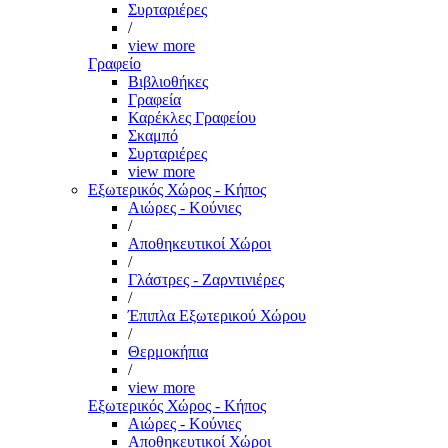
Συρταριέρες
/
view more
Γραφείο
Βιβλιοθήκες
Γραφεία
Καρέκλες Γραφείου
Σκαμπό
Συρταριέρες
view more
Εξωτερικός Χώρος - Κήπος
Αιώρες - Κούνιες
/
Αποθηκευτικοί Χώροι
/
Γλάστρες - Ζαρντινιέρες
/
Έπιπλα Εξωτερικού Χώρου
/
Θερμοκήπια
/
view more
Εξωτερικός Χώρος - Κήπος
Αιώρες - Κούνιες
Αποθηκευτικοί Χώροι