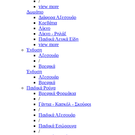
/
view more
Δωμάτιο
Διάφορα Αξεσουάρ
Κρεβάτια
Λίκνο
Λίκνο - Ρηλάξ
Παιδικά Λευκά Είδη
view more
Ένδυση
Αξεσουάρ
/
Βρεφικά
Ένδυση
Αξεσουάρ
Βρεφικά
Παιδικά Ρούχα
Βρεφικά Φορμάκια
/
Γάντια - Κασκόλ - Σκούφοι
/
Παιδικά Αξεσουάρ
/
Παιδικά Εσώρουχα
/