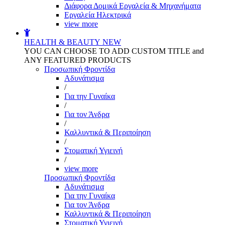
Διάφορα Δομικά Εργαλεία & Μηχανήματα
Εργαλεία Ηλεκτρικά
view more
HEALTH & BEAUTY
NEW
YOU CAN CHOOSE TO ADD CUSTOM TITLE and
ANY FEATURED PRODUCTS
Προσωπική Φροντίδα
Αδυνάτισμα
/
Για την Γυναίκα
/
Για τον Άνδρα
/
Καλλυντικά & Περιποίηση
/
Στοματική Υγιεινή
/
view more
Προσωπική Φροντίδα
Αδυνάτισμα
Για την Γυναίκα
Για τον Άνδρα
Καλλυντικά & Περιποίηση
Στοματική Υγιεινή