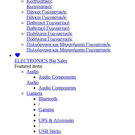
Κωπηλατικές
Κωπηλατικές
Πάγκοι Γυμναστικής
Πάγκοι Γυμναστικής
Παθητική Γυμναστική
Παθητική Γυμναστική
Ποδήλατα Γυμναστικής
Ποδήλατα Γυμναστικής
Πολυόργανα και Μηχανήματα Γυμναστικής
Πολυόργανα και Μηχανήματα Γυμναστικής
ELECTRONICS
Big Sales
Featured items
Audio
Audio Components
Audio
Audio Components
Gadgets
Bluetooth
/
Gaming
/
UPS & Αξεσουάρ
/
USB Sticks