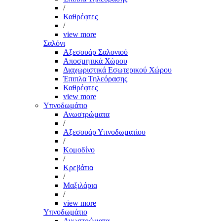
/
Καθρέφτες
/
view more
Σαλόνι
Αξεσουάρ Σαλονιού
Αποσμητικά Χώρου
Διαχωριστικά Εσωτερικού Χώρου
Έπιπλα Τηλεόρασης
Καθρέφτες
view more
Υπνοδωμάτιο
Ανωστρώματα
/
Αξεσουάρ Υπνοδωματίου
/
Κομοδίνο
/
Κρεβάτια
/
Μαξιλάρια
/
view more
Υπνοδωμάτιο
Ανωστρώματα