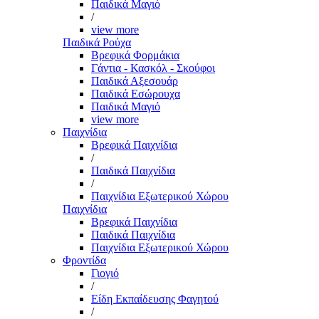
Παιδικά Μαγιό
/
view more
Παιδικά Ρούχα
Βρεφικά Φορμάκια
Γάντια - Κασκόλ - Σκούφοι
Παιδικά Αξεσουάρ
Παιδικά Εσώρουχα
Παιδικά Μαγιό
view more
Παιχνίδια
Βρεφικά Παιχνίδια
/
Παιδικά Παιχνίδια
/
Παιχνίδια Εξωτερικού Χώρου
Παιχνίδια
Βρεφικά Παιχνίδια
Παιδικά Παιχνίδια
Παιχνίδια Εξωτερικού Χώρου
Φροντίδα
Γιογιό
/
Είδη Εκπαίδευσης Φαγητού
/