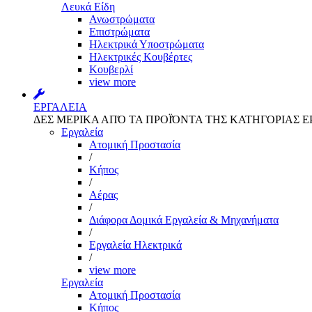
Λευκά Είδη
Ανωστρώματα
Επιστρώματα
Ηλεκτρικά Υποστρώματα
Ηλεκτρικές Κουβέρτες
Κουβερλί
view more
ΕΡΓΑΛΕΙΑ
ΔΕΣ ΜΕΡΙΚΑ ΑΠΌ ΤΑ ΠΡΟΪΌΝΤΑ ΤΗΣ ΚΑΤΗΓΟΡΙΑΣ Ε
Εργαλεία
Aτομική Προστασία
/
Kήπος
/
Αέρας
/
Διάφορα Δομικά Εργαλεία & Μηχανήματα
/
Εργαλεία Ηλεκτρικά
/
view more
Εργαλεία
Aτομική Προστασία
Kήπος