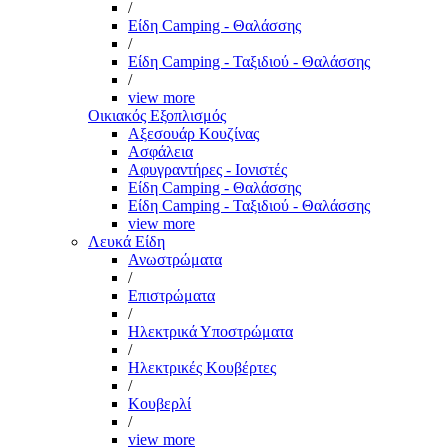
/
Είδη Camping - Θαλάσσης
/
Είδη Camping - Ταξιδιού - Θαλάσσης
/
view more
Οικιακός Εξοπλισμός
Αξεσουάρ Κουζίνας
Ασφάλεια
Αφυγραντήρες - Ιονιστές
Είδη Camping - Θαλάσσης
Είδη Camping - Ταξιδιού - Θαλάσσης
view more
Λευκά Είδη
Ανωστρώματα
/
Επιστρώματα
/
Ηλεκτρικά Υποστρώματα
/
Ηλεκτρικές Κουβέρτες
/
Κουβερλί
/
view more