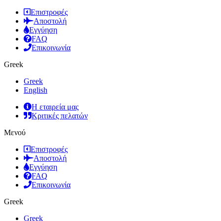
Επιστροφές
Αποστολή
Εγγύηση
FAQ
Επικοινωνία
Greek
Greek
English
Η εταιρεία μας
Κριτικές πελατών
Μενού
Επιστροφές
Αποστολή
Εγγύηση
FAQ
Επικοινωνία
Greek
Greek