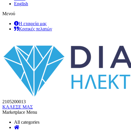
English
Μενού
Η εταιρεία μας
Κριτικές πελατών
2105200013
ΚΑΛΕΣΕ ΜΑΣ
Marketplace Menu
All categories