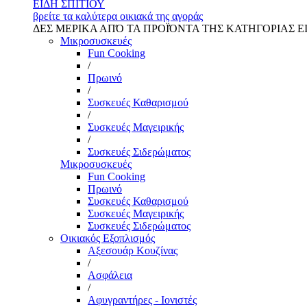
ΕΙΔΗ ΣΠΙΤΙΟΥ
βρείτε τα καλύτερα οικιακά της αγοράς
ΔΕΣ ΜΕΡΙΚΑ ΑΠΌ ΤΑ ΠΡΟΪΌΝΤΑ ΤΗΣ ΚΑΤΗΓΟΡΙΑΣ Ε
Μικροσυσκευές
Fun Cooking
/
Πρωινό
/
Συσκευές Καθαρισμού
/
Συσκευές Μαγειρικής
/
Συσκευές Σιδερώματος
Μικροσυσκευές
Fun Cooking
Πρωινό
Συσκευές Καθαρισμού
Συσκευές Μαγειρικής
Συσκευές Σιδερώματος
Οικιακός Εξοπλισμός
Αξεσουάρ Κουζίνας
/
Ασφάλεια
/
Αφυγραντήρες - Ιονιστές