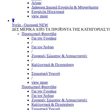
Αέρας
Διάφορα Δομικά Εργαλεία & Μηχανήματα
Εργαλεία Ηλεκτρικά
view more
Υγεία - Ομορφιά
NEW
ΔΕΣ ΜΕΡΙΚΑ ΑΠΌ ΤΑ ΠΡΟΪΌΝΤΑ ΤΗΣ ΚΑΤΗΓΟΡΙΑΣ Υ
Προσωπική Φροντίδα
Για την Γυναίκα
/
Για τον Άνδρα
/
Ζυγαριές Σώματος & Λιπομετρητές
/
Καλλυντικά & Περιποίηση
/
Στοματική Υγιεινή
/
view more
Προσωπική Φροντίδα
Για την Γυναίκα
Για τον Άνδρα
Ζυγαριές Σώματος & Λιπομετρητές
Καλλυντικά & Περιποίηση
Στοματική Υγιεινή