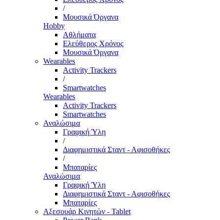
/
Μουσικά Όργανα
Hobby
Αθλήματα
Ελεύθερος Χρόνος
Μουσικά Όργανα
Wearables
Activity Trackers
/
Smartwatches
Wearables
Activity Trackers
Smartwatches
Αναλώσιμα
Γραφική Ύλη
/
Διαφημιστικά Σταντ - Αφισοθήκες
/
Μπαταρίες
Αναλώσιμα
Γραφική Ύλη
Διαφημιστικά Σταντ - Αφισοθήκες
Μπαταρίες
Αξεσουάρ Κινητών - Tablet