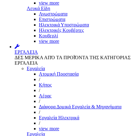
view more
Λευκά Είδη
Ανωστρώματα
Επιστρώματα
Ηλεκτρικά Υποστρώματα
Ηλεκτρικές Κουβέρτες
Κουβερλί
view more
ΕΡΓΑΛΕΙΑ
ΔΕΣ ΜΕΡΙΚΑ ΑΠΌ ΤΑ ΠΡΟΪΌΝΤΑ ΤΗΣ ΚΑΤΗΓΟΡΙΑΣ
ΕΡΓΑΛΕΙΑ
Εργαλεία
Aτομική Προστασία
/
Kήπος
/
Αέρας
/
Διάφορα Δομικά Εργαλεία & Μηχανήματα
/
Εργαλεία Ηλεκτρικά
/
view more
Εργαλεία