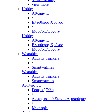
view more
Hobby
Αθλήματα
/
Ελεύθερος Χρόνος
/
Μουσικά Όργανα
Hobby
Αθλήματα
Ελεύθερος Χρόνος
Μουσικά Όργανα
Wearables
Activity Trackers
/
Smartwatches
Wearables
Activity Trackers
Smartwatches
Αναλώσιμα
Γραφική Ύλη
/
Διαφημιστικά Σταντ - Αφισοθήκες
/
Μπαταρίες