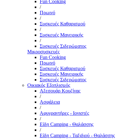
Fun Cooking
/
Πρωινό
/
Συσκευές Καθαρισμού
/
Συσκευές Μαγειρικής
/
Συσκευές Σιδερώματος
Μικροσυσκευές
Fun Cooking
Πρωινό
Συσκευές Καθαρισμού
Συσκευές Μαγειρικής
Συσκευές Σιδερώματος
Οικιακός Εξοπλισμός
Αξεσουάρ Κουζίνας
/
Ασφάλεια
/
Αφυγραντήρες - Ιονιστές
/
Είδη Camping - Θαλάσσης
/
Είδη Camping - Ταξιδιού - Θαλάσσης