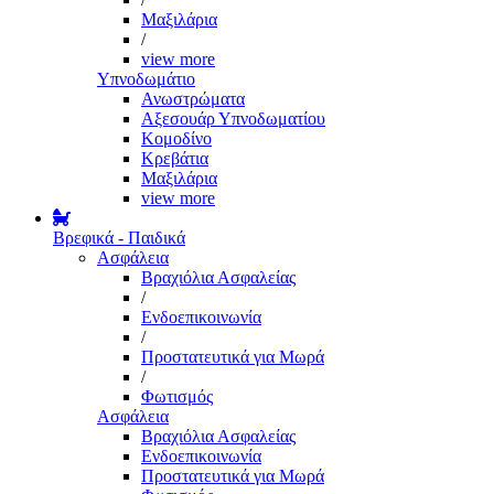
Μαξιλάρια
/
view more
Υπνοδωμάτιο
Ανωστρώματα
Αξεσουάρ Υπνοδωματίου
Κομοδίνο
Κρεβάτια
Μαξιλάρια
view more
Βρεφικά - Παιδικά
Ασφάλεια
Βραχιόλια Ασφαλείας
/
Ενδοεπικοινωνία
/
Προστατευτικά για Μωρά
/
Φωτισμός
Ασφάλεια
Βραχιόλια Ασφαλείας
Ενδοεπικοινωνία
Προστατευτικά για Μωρά