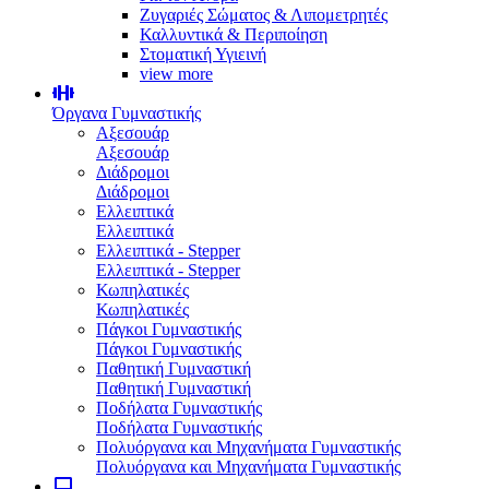
Ζυγαριές Σώματος & Λιπομετρητές
Καλλυντικά & Περιποίηση
Στοματική Υγιεινή
view more
Όργανα Γυμναστικής
Αξεσουάρ
Αξεσουάρ
Διάδρομοι
Διάδρομοι
Ελλειπτικά
Ελλειπτικά
Ελλειπτικά - Stepper
Ελλειπτικά - Stepper
Κωπηλατικές
Κωπηλατικές
Πάγκοι Γυμναστικής
Πάγκοι Γυμναστικής
Παθητική Γυμναστική
Παθητική Γυμναστική
Ποδήλατα Γυμναστικής
Ποδήλατα Γυμναστικής
Πολυόργανα και Μηχανήματα Γυμναστικής
Πολυόργανα και Μηχανήματα Γυμναστικής