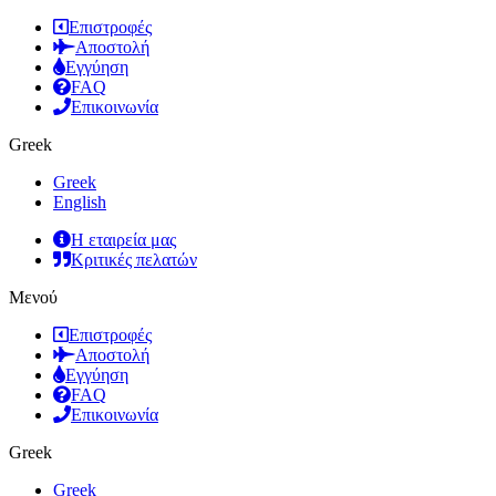
Επιστροφές
Αποστολή
Εγγύηση
FAQ
Επικοινωνία
Greek
Greek
English
Η εταιρεία μας
Κριτικές πελατών
Μενού
Επιστροφές
Αποστολή
Εγγύηση
FAQ
Επικοινωνία
Greek
Greek