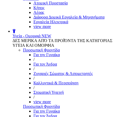
Aτομική Προστασία
Kήπος
Αέρας
Διάφορα Δομικά Εργαλεία & Μηχανήματα
Εργαλεία Ηλεκτρικά
view more
Υγεία - Ομορφιά
NEW
ΔΕΣ ΜΕΡΙΚΑ ΑΠΌ ΤΑ ΠΡΟΪΌΝΤΑ ΤΗΣ ΚΑΤΗΓΟΡΙΑΣ
ΥΓΕΙΑ ΚΑΙ ΟΜΟΡΦΙΑ
Προσωπική Φροντίδα
Για την Γυναίκα
/
Για τον Άνδρα
/
Ζυγαριές Σώματος & Λιπομετρητές
/
Καλλυντικά & Περιποίηση
/
Στοματική Υγιεινή
/
view more
Προσωπική Φροντίδα
Για την Γυναίκα
Για τον Άνδρα