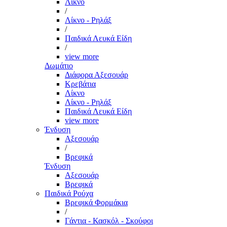
Λίκνο
/
Λίκνο - Ρηλάξ
/
Παιδικά Λευκά Είδη
/
view more
Δωμάτιο
Διάφορα Αξεσουάρ
Κρεβάτια
Λίκνο
Λίκνο - Ρηλάξ
Παιδικά Λευκά Είδη
view more
Ένδυση
Αξεσουάρ
/
Βρεφικά
Ένδυση
Αξεσουάρ
Βρεφικά
Παιδικά Ρούχα
Βρεφικά Φορμάκια
/
Γάντια - Κασκόλ - Σκούφοι