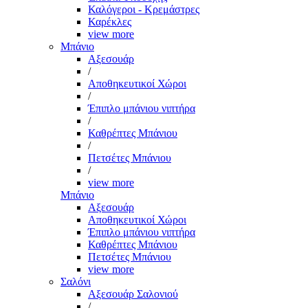
Καλόγεροι - Κρεμάστρες
Καρέκλες
view more
Μπάνιο
Αξεσουάρ
/
Αποθηκευτικοί Χώροι
/
Έπιπλο μπάνιου νιπτήρα
/
Καθρέπτες Μπάνιου
/
Πετσέτες Μπάνιου
/
view more
Μπάνιο
Αξεσουάρ
Αποθηκευτικοί Χώροι
Έπιπλο μπάνιου νιπτήρα
Καθρέπτες Μπάνιου
Πετσέτες Μπάνιου
view more
Σαλόνι
Αξεσουάρ Σαλονιού
/