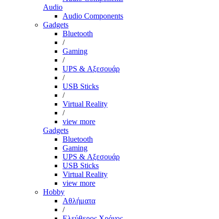
Audio
Audio Components
Gadgets
Bluetooth
/
Gaming
/
UPS & Αξεσουάρ
/
USB Sticks
/
Virtual Reality
/
view more
Gadgets
Bluetooth
Gaming
UPS & Αξεσουάρ
USB Sticks
Virtual Reality
view more
Hobby
Αθλήματα
/
Ελεύθερος Χρόνος