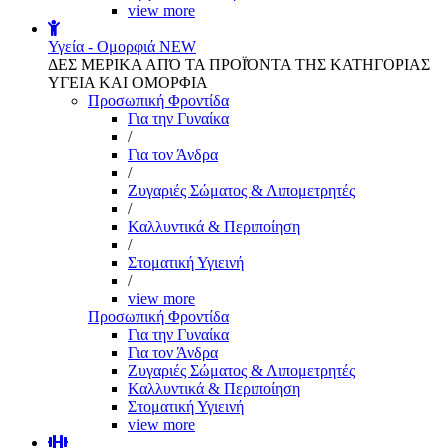
view more
Υγεία - Ομορφιά
NEW
ΔΕΣ ΜΕΡΙΚΑ ΑΠΌ ΤΑ ΠΡΟΪΌΝΤΑ ΤΗΣ ΚΑΤΗΓΟΡΙΑΣ
ΥΓΕΙΑ ΚΑΙ ΟΜΟΡΦΙΑ
Προσωπική Φροντίδα
Για την Γυναίκα
/
Για τον Άνδρα
/
Ζυγαριές Σώματος & Λιπομετρητές
/
Καλλυντικά & Περιποίηση
/
Στοματική Υγιεινή
/
view more
Προσωπική Φροντίδα
Για την Γυναίκα
Για τον Άνδρα
Ζυγαριές Σώματος & Λιπομετρητές
Καλλυντικά & Περιποίηση
Στοματική Υγιεινή
view more