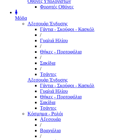
Οθόνες Υπολογιστών
Φορητές Οθόνες
Μόδα
Αξεσουάρ Ένδυσης
Γάντια - Σκούφοι - Κασκόλ
/
Γυαλιά Ηλίου
/
Θήκες - Πορτοφόλια
/
Σακίδια
/
Τσάντες
Αξεσουάρ Ένδυσης
Γάντια - Σκούφοι - Κασκόλ
Γυαλιά Ηλίου
Θήκες - Πορτοφόλια
Σακίδια
Τσάντες
Κόσμημα - Ρολόι
Αξεσουάρ
/
Βραχιόλια
/