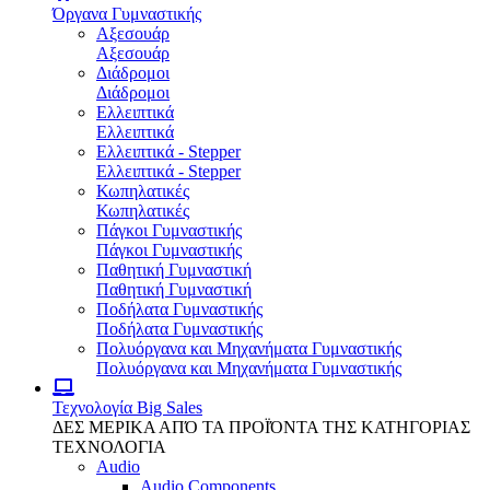
Όργανα Γυμναστικής
Αξεσουάρ
Αξεσουάρ
Διάδρομοι
Διάδρομοι
Ελλειπτικά
Ελλειπτικά
Ελλειπτικά - Stepper
Ελλειπτικά - Stepper
Κωπηλατικές
Κωπηλατικές
Πάγκοι Γυμναστικής
Πάγκοι Γυμναστικής
Παθητική Γυμναστική
Παθητική Γυμναστική
Ποδήλατα Γυμναστικής
Ποδήλατα Γυμναστικής
Πολυόργανα και Μηχανήματα Γυμναστικής
Πολυόργανα και Μηχανήματα Γυμναστικής
Τεχνολογία
Big Sales
ΔΕΣ ΜΕΡΙΚΑ ΑΠΌ ΤΑ ΠΡΟΪΌΝΤΑ ΤΗΣ ΚΑΤΗΓΟΡΙΑΣ
ΤΕΧΝΟΛΟΓΙΑ
Audio
Audio Components