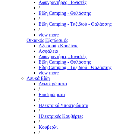
Αφυγραντήρες - Ιονιστές
/
Είδη Camping - Θαλάσσης
/
Είδη Camping - Ταξιδιού - Θαλάσσης
/
view more
Οικιακός Εξοπλισμός
Αξεσουάρ Κουζίνας
Ασφάλεια
Αφυγραντήρες - Ιονιστές
Είδη Camping - Θαλάσσης
Είδη Camping - Ταξιδιού - Θαλάσσης
view more
Λευκά Είδη
Ανωστρώματα
/
Επιστρώματα
/
Ηλεκτρικά Υποστρώματα
/
Ηλεκτρικές Κουβέρτες
/
Κουβερλί
/