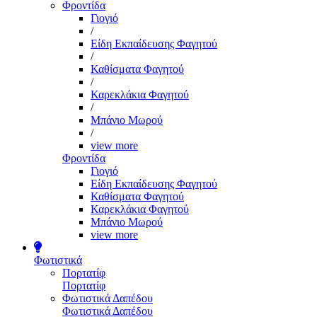
Φροντίδα
Γιογιό
/
Είδη Εκπαίδευσης Φαγητού
/
Καθίσματα Φαγητού
/
Καρεκλάκια Φαγητού
/
Μπάνιο Μωρού
/
view more
Φροντίδα
Γιογιό
Είδη Εκπαίδευσης Φαγητού
Καθίσματα Φαγητού
Καρεκλάκια Φαγητού
Μπάνιο Μωρού
view more
Φωτιστικά
Πορτατίφ
Πορτατίφ
Φωτιστικά Δαπέδου
Φωτιστικά Δαπέδου