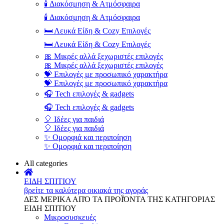
🕯️ Διακόσμηση & Ατμόσφαιρα
🕯️ Διακόσμηση & Ατμόσφαιρα
🛏️ Λευκά Είδη & Cozy Επιλογές
🛏️ Λευκά Είδη & Cozy Επιλογές
🎀 Μικρές αλλά ξεχωριστές επιλογές
🎀 Μικρές αλλά ξεχωριστές επιλογές
💝 Επιλογές με προσωπικό χαρακτήρα
💝 Επιλογές με προσωπικό χαρακτήρα
🎧 Tech επιλογές & gadgets
🎧 Tech επιλογές & gadgets
🎈 Ιδέες για παιδιά
🎈 Ιδέες για παιδιά
✨ Ομορφιά και περιποίηση
✨ Ομορφιά και περιποίηση
All categories
ΕΙΔΗ ΣΠΙΤΙΟΥ
βρείτε τα καλύτερα οικιακά της αγοράς
ΔΕΣ ΜΕΡΙΚΑ ΑΠΌ ΤΑ ΠΡΟΪΌΝΤΑ ΤΗΣ ΚΑΤΗΓΟΡΙΑΣ
ΕΙΔΗ ΣΠΙΤΙΟΥ
Μικροσυσκευές