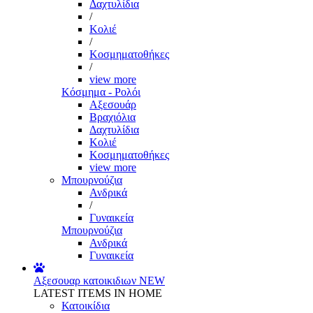
Δαχτυλίδια
/
Κολιέ
/
Κοσμηματοθήκες
/
view more
Κόσμημα - Ρολόι
Αξεσουάρ
Βραχιόλια
Δαχτυλίδια
Κολιέ
Κοσμηματοθήκες
view more
Μπουρνούζια
Ανδρικά
/
Γυναικεία
Μπουρνούζια
Ανδρικά
Γυναικεία
Αξεσουαρ κατοικιδιων
NEW
LATEST ITEMS IN HOME
Κατοικίδια