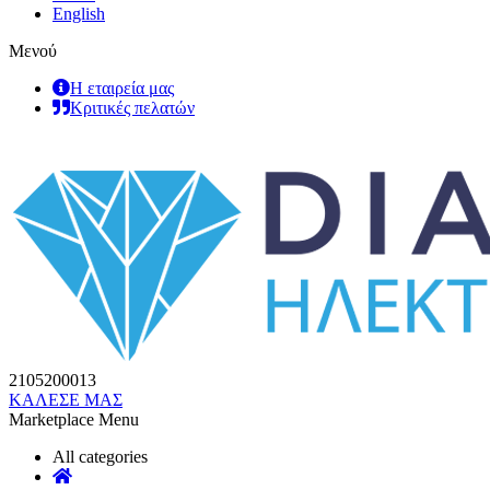
English
Μενού
Η εταιρεία μας
Κριτικές πελατών
2105200013
ΚΑΛΕΣΕ ΜΑΣ
Marketplace Menu
All categories