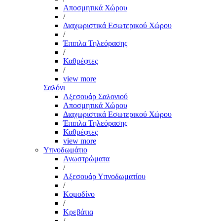
Αποσμητικά Χώρου
/
Διαχωριστικά Εσωτερικού Χώρου
/
Έπιπλα Τηλεόρασης
/
Καθρέφτες
/
view more
Σαλόνι
Αξεσουάρ Σαλονιού
Αποσμητικά Χώρου
Διαχωριστικά Εσωτερικού Χώρου
Έπιπλα Τηλεόρασης
Καθρέφτες
view more
Υπνοδωμάτιο
Ανωστρώματα
/
Αξεσουάρ Υπνοδωματίου
/
Κομοδίνο
/
Κρεβάτια
/