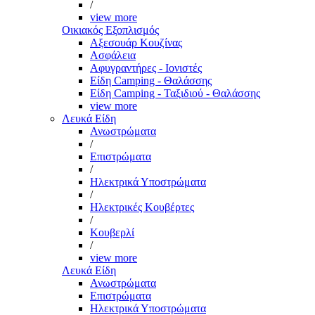
/
view more
Οικιακός Εξοπλισμός
Αξεσουάρ Κουζίνας
Ασφάλεια
Αφυγραντήρες - Ιονιστές
Είδη Camping - Θαλάσσης
Είδη Camping - Ταξιδιού - Θαλάσσης
view more
Λευκά Είδη
Ανωστρώματα
/
Επιστρώματα
/
Ηλεκτρικά Υποστρώματα
/
Ηλεκτρικές Κουβέρτες
/
Κουβερλί
/
view more
Λευκά Είδη
Ανωστρώματα
Επιστρώματα
Ηλεκτρικά Υποστρώματα