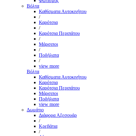
Φωτισμός
Βόλτα
Καθίσματα Αυτοκινήτου
/
Καρότσια
/
Καρότσια Περιπάτου
/
Μάρσιποι
/
Ποδήλατα
/
view more
Βόλτα
Καθίσματα Αυτοκινήτου
Καρότσια
Καρότσια Περιπάτου
Μάρσιποι
Ποδήλατα
view more
Δωμάτιο
Διάφορα Αξεσουάρ
/
Κρεβάτια
/