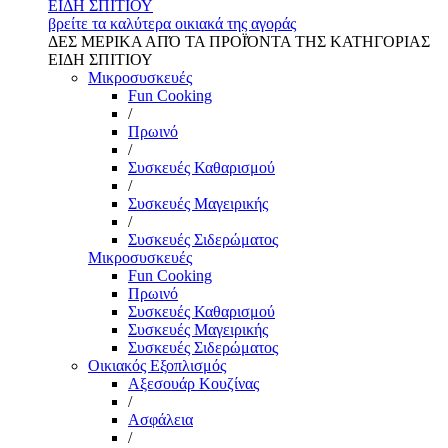
ΕΙΔΗ ΣΠΙΤΙΟΥ
βρείτε τα καλύτερα οικιακά της αγοράς
ΔΕΣ ΜΕΡΙΚΑ ΑΠΌ ΤΑ ΠΡΟΪΌΝΤΑ ΤΗΣ ΚΑΤΗΓΟΡΙΑΣ
ΕΙΔΗ ΣΠΙΤΙΟΥ
Μικροσυσκευές
Fun Cooking
/
Πρωινό
/
Συσκευές Καθαρισμού
/
Συσκευές Μαγειρικής
/
Συσκευές Σιδερώματος
Μικροσυσκευές
Fun Cooking
Πρωινό
Συσκευές Καθαρισμού
Συσκευές Μαγειρικής
Συσκευές Σιδερώματος
Οικιακός Εξοπλισμός
Αξεσουάρ Κουζίνας
/
Ασφάλεια
/