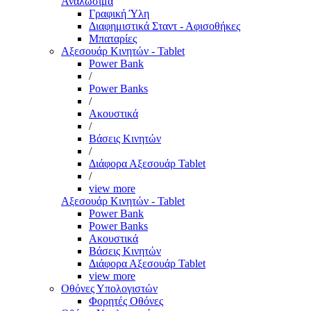
Αναλώσιμα
Γραφική Ύλη
Διαφημιστικά Σταντ - Αφισοθήκες
Μπαταρίες
Αξεσουάρ Κινητών - Tablet
Power Bank
/
Power Banks
/
Ακουστικά
/
Βάσεις Κινητών
/
Διάφορα Αξεσουάρ Tablet
/
view more
Αξεσουάρ Κινητών - Tablet
Power Bank
Power Banks
Ακουστικά
Βάσεις Κινητών
Διάφορα Αξεσουάρ Tablet
view more
Οθόνες Υπολογιστών
Φορητές Οθόνες