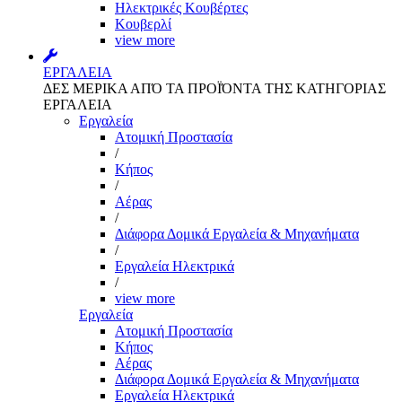
Ηλεκτρικές Κουβέρτες
Κουβερλί
view more
ΕΡΓΑΛΕΙΑ
ΔΕΣ ΜΕΡΙΚΑ ΑΠΌ ΤΑ ΠΡΟΪΌΝΤΑ ΤΗΣ ΚΑΤΗΓΟΡΙΑΣ
ΕΡΓΑΛΕΙΑ
Εργαλεία
Aτομική Προστασία
/
Kήπος
/
Αέρας
/
Διάφορα Δομικά Εργαλεία & Μηχανήματα
/
Εργαλεία Ηλεκτρικά
/
view more
Εργαλεία
Aτομική Προστασία
Kήπος
Αέρας
Διάφορα Δομικά Εργαλεία & Μηχανήματα
Εργαλεία Ηλεκτρικά