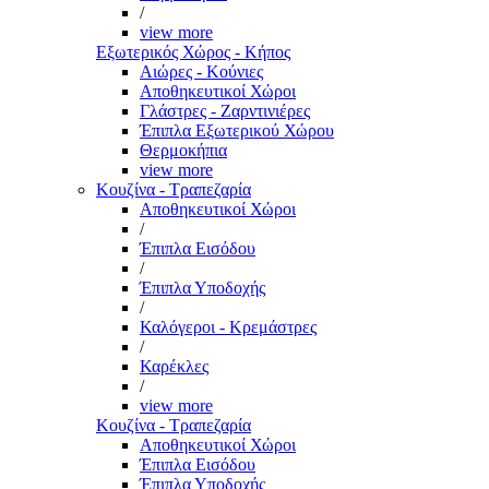
/
view more
Εξωτερικός Χώρος - Κήπος
Αιώρες - Κούνιες
Αποθηκευτικοί Χώροι
Γλάστρες - Ζαρντινιέρες
Έπιπλα Εξωτερικού Χώρου
Θερμοκήπια
view more
Κουζίνα - Τραπεζαρία
Αποθηκευτικοί Χώροι
/
Έπιπλα Εισόδου
/
Έπιπλα Υποδοχής
/
Καλόγεροι - Κρεμάστρες
/
Καρέκλες
/
view more
Κουζίνα - Τραπεζαρία
Αποθηκευτικοί Χώροι
Έπιπλα Εισόδου
Έπιπλα Υποδοχής