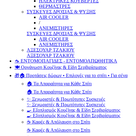
ΗΛΕΚΤΡΙΚΕΣ ΚΟΥΒΕΡΤΕΣ
ΘΕΡΜΑΣΤΡΕΣ
ΣΥΣΚΕΥΕΣ ΔΡΟΣΙΑΣ & ΨΥΞΗΣ
AIR COOLER
/
ΑΝΕΜΙΣΤΗΡΕΣ
ΣΥΣΚΕΥΕΣ ΔΡΟΣΙΑΣ & ΨΥΞΗΣ
AIR COOLER
ΑΝΕΜΙΣΤΗΡΕΣ
ΑΞΕΣΟΥΑΡ ΤΖΑΚΙΟΥ
ΑΞΕΣΟΥΑΡ ΤΖΑΚΙΟΥ
🦟 ΕΝΤΟΜΟΠΑΓΙΔΕΣ - ΕΝΤΟΜΟΑΠΩΘΗΤΙΚΑ
🍽️ Οργάνωση Κουζίνας & Είδη Σερβιρίσματος
🎁🏠 Προτάσεις δώρων • Επιλογές για το σπίτι • Για σένα
🏠 Τα Απαραίτητα για Κάθε Σπίτι
🏠 Τα Απαραίτητα για Κάθε Σπίτι
✨ Ξεχωριστές & Πρωτότυπες Συσκευές
✨ Ξεχωριστές & Πρωτότυπες Συσκευές
🍳 Εξοπλισμός Κουζίνας & Είδη Σερβιρίσματος
🍳 Εξοπλισμός Κουζίνας & Είδη Σερβιρίσματος
☕ Καφές & Απόλαυση στο Σπίτι
☕ Καφές & Απόλαυση στο Σπίτι