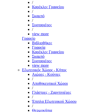
/
Καρέκλες Γραφείου
/
Σκαμπό
/
Συρταριέρες
/
view more
Γραφείο
Βιβλιοθήκες
Γραφεία
Καρέκλες Γραφείου
Σκαμπό
Συρταριέρες
view more
Εξωτερικός Χώρος - Κήπος
Αιώρες - Κούνιες
/
Αποθηκευτικοί Χώροι
/
Γλάστρες - Ζαρντινιέρες
/
Έπιπλα Εξωτερικού Χώρου
/
Θερμοκήπια