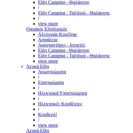
Είδη Camping - Θαλάσσης
/
Είδη Camping - Ταξιδιού - Θαλάσσης
/
view more
Οικιακός Εξοπλισμός
Αξεσουάρ Κουζίνας
Ασφάλεια
Αφυγραντήρες - Ιονιστές
Είδη Camping - Θαλάσσης
Είδη Camping - Ταξιδιού - Θαλάσσης
view more
Λευκά Είδη
Ανωστρώματα
/
Επιστρώματα
/
Ηλεκτρικά Υποστρώματα
/
Ηλεκτρικές Κουβέρτες
/
Κουβερλί
/
view more
Λευκά Είδη