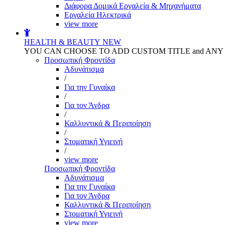
Διάφορα Δομικά Εργαλεία & Μηχανήματα
Εργαλεία Ηλεκτρικά
view more
HEALTH & BEAUTY
NEW
YOU CAN CHOOSE TO ADD CUSTOM TITLE and AN
Προσωπική Φροντίδα
Αδυνάτισμα
/
Για την Γυναίκα
/
Για τον Άνδρα
/
Καλλυντικά & Περιποίηση
/
Στοματική Υγιεινή
/
view more
Προσωπική Φροντίδα
Αδυνάτισμα
Για την Γυναίκα
Για τον Άνδρα
Καλλυντικά & Περιποίηση
Στοματική Υγιεινή
view more