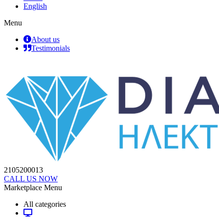
English
Menu
About us
Testimonials
2105200013
CALL US NOW
Marketplace Menu
All categories