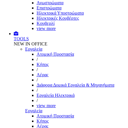
Ανωστρώματα
Επιστρώματα
Ηλεκτρικά Υποστρώματα
Ηλεκτρικές Κουβέρτες
Κουβερλί
view more
TOOLS
NEW IN OFFICE
Εργαλεία
Aτομική Προστασία
/
Kήπος
/
Αέρας
/
Διάφορα Δομικά Εργαλεία & Μηχανήματα
/
Εργαλεία Ηλεκτρικά
/
view more
Εργαλεία
Aτομική Προστασία
Kήπος
Αέρας