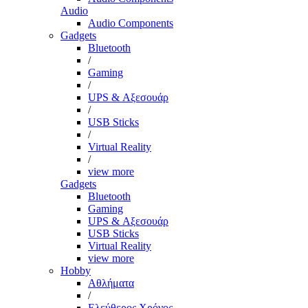
Audio
Audio Components
Gadgets
Bluetooth
/
Gaming
/
UPS & Αξεσουάρ
/
USB Sticks
/
Virtual Reality
/
view more
Gadgets
Bluetooth
Gaming
UPS & Αξεσουάρ
USB Sticks
Virtual Reality
view more
Hobby
Αθλήματα
/
Ελεύθερος Χρόνος