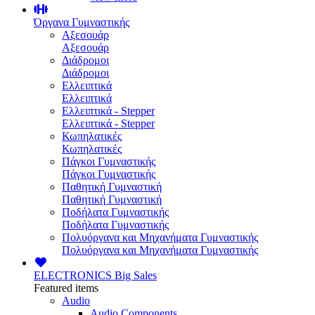
Όργανα Γυμναστικής
Αξεσουάρ
Αξεσουάρ
Διάδρομοι
Διάδρομοι
Ελλειπτικά
Ελλειπτικά
Ελλειπτικά - Stepper
Ελλειπτικά - Stepper
Κωπηλατικές
Κωπηλατικές
Πάγκοι Γυμναστικής
Πάγκοι Γυμναστικής
Παθητική Γυμναστική
Παθητική Γυμναστική
Ποδήλατα Γυμναστικής
Ποδήλατα Γυμναστικής
Πολυόργανα και Μηχανήματα Γυμναστικής
Πολυόργανα και Μηχανήματα Γυμναστικής
ELECTRONICS
Big Sales
Featured items
Audio
Audio Components