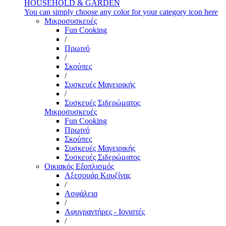
HOUSEHOLD & GARDEN
You can simply choose any color for your category icon here
Μικροσυσκευές
Fun Cooking
/
Πρωινό
/
Σκούπες
/
Συσκευές Μαγειρικής
/
Συσκευές Σιδερώματος
Μικροσυσκευές
Fun Cooking
Πρωινό
Σκούπες
Συσκευές Μαγειρικής
Συσκευές Σιδερώματος
Οικιακός Εξοπλισμός
Αξεσουάρ Κουζίνας
/
Ασφάλεια
/
Αφυγραντήρες - Ιονιστές
/