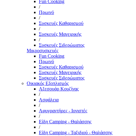
Fun Cooking
/
Πρωινό
/
Συσκευές Καθαρισμού
/
Συσκευές Μαγειρικής
/
Συσκευές Σιδερώματος
Μικροσυσκευές
Fun Cooking
Πρωινό
Συσκευές Καθαρισμού
Συσκευές Μαγειρικής
Συσκευές Σιδερώματος
Οικιακός Εξοπλισμός
Αξεσουάρ Κουζίνας
/
Ασφάλεια
/
Αφυγραντήρες - Ιονιστές
/
Είδη Camping - Θαλάσσης
/
Είδη Camping - Ταξιδιού - Θαλάσσης