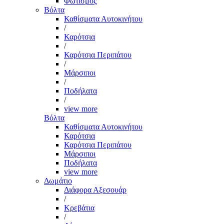
Φωτισμός
Βόλτα
Καθίσματα Αυτοκινήτου
/
Καρότσια
/
Καρότσια Περιπάτου
/
Μάρσιποι
/
Ποδήλατα
/
view more
Βόλτα
Καθίσματα Αυτοκινήτου
Καρότσια
Καρότσια Περιπάτου
Μάρσιποι
Ποδήλατα
view more
Δωμάτιο
Διάφορα Αξεσουάρ
/
Κρεβάτια
/