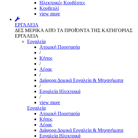
Ηλεκτρικές Κουβέρτες
Κουβερλί
view more
ΕΡΓΑΛΕΙΑ
ΔΕΣ ΜΕΡΙΚΑ ΑΠΌ ΤΑ ΠΡΟΪΌΝΤΑ ΤΗΣ ΚΑΤΗΓΟΡΙΑΣ
ΕΡΓΑΛΕΙΑ
Εργαλεία
Aτομική Προστασία
/
Kήπος
/
Αέρας
/
Διάφορα Δομικά Εργαλεία & Μηχανήματα
/
Εργαλεία Ηλεκτρικά
/
view more
Εργαλεία
Aτομική Προστασία
Kήπος
Αέρας
Διάφορα Δομικά Εργαλεία & Μηχανήματα
Εργαλεία Ηλεκτρικά