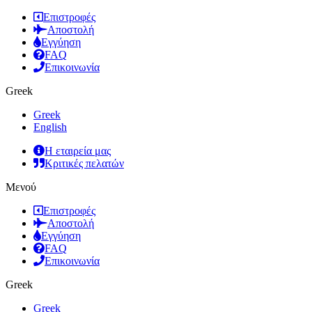
Επιστροφές
Αποστολή
Εγγύηση
FAQ
Επικοινωνία
Greek
Greek
English
Η εταιρεία μας
Κριτικές πελατών
Μενού
Επιστροφές
Αποστολή
Εγγύηση
FAQ
Επικοινωνία
Greek
Greek