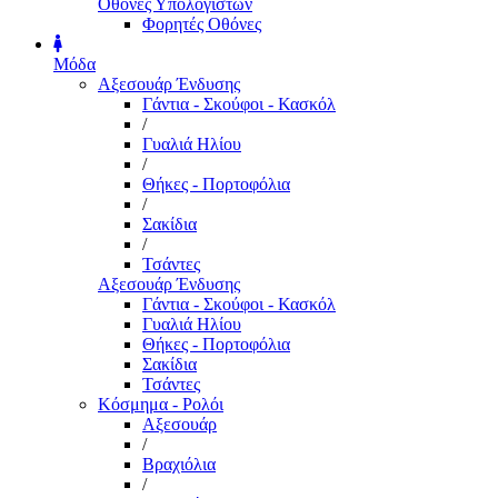
Οθόνες Υπολογιστών
Φορητές Οθόνες
Μόδα
Αξεσουάρ Ένδυσης
Γάντια - Σκούφοι - Κασκόλ
/
Γυαλιά Ηλίου
/
Θήκες - Πορτοφόλια
/
Σακίδια
/
Τσάντες
Αξεσουάρ Ένδυσης
Γάντια - Σκούφοι - Κασκόλ
Γυαλιά Ηλίου
Θήκες - Πορτοφόλια
Σακίδια
Τσάντες
Κόσμημα - Ρολόι
Αξεσουάρ
/
Βραχιόλια
/