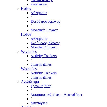
view more
Hobby
Αθλήματα
/
Ελεύθερος Χρόνος
/
Μουσικά Όργανα
Hobby
Αθλήματα
Ελεύθερος Χρόνος
Μουσικά Όργανα
Wearables
Activity Trackers
/
Smartwatches
Wearables
Activity Trackers
Smartwatches
Αναλώσιμα
Γραφική Ύλη
/
Διαφημιστικά Σταντ - Αφισοθήκες
/
Μπαταρίες