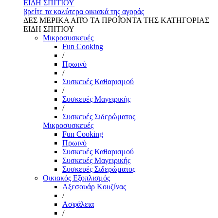
ΕΙΔΗ ΣΠΙΤΙΟΥ
βρείτε τα καλύτερα οικιακά της αγοράς
ΔΕΣ ΜΕΡΙΚΑ ΑΠΌ ΤΑ ΠΡΟΪΌΝΤΑ ΤΗΣ ΚΑΤΗΓΟΡΙΑΣ
ΕΙΔΗ ΣΠΙΤΙΟΥ
Μικροσυσκευές
Fun Cooking
/
Πρωινό
/
Συσκευές Καθαρισμού
/
Συσκευές Μαγειρικής
/
Συσκευές Σιδερώματος
Μικροσυσκευές
Fun Cooking
Πρωινό
Συσκευές Καθαρισμού
Συσκευές Μαγειρικής
Συσκευές Σιδερώματος
Οικιακός Εξοπλισμός
Αξεσουάρ Κουζίνας
/
Ασφάλεια
/