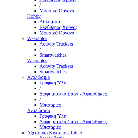
/
Μουσικά Όργανα
Hobby
Αθλήματα
Ελεύθερος Χρόνος
Μουσικά Όργανα
Wearables
Activity Trackers
/
Smartwatches
Wearables
Activity Trackers
Smartwatches
Αναλώσιμα
Γραφική Ύλη
/
Διαφημιστικά Σταντ - Αφισοθήκες
/
Μπαταρίες
Αναλώσιμα
Γραφική Ύλη
Διαφημιστικά Σταντ - Αφισοθήκες
Μπαταρίες
Αξεσουάρ Κινητών - Tablet