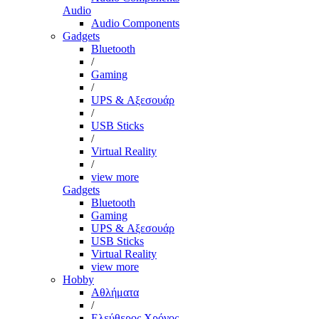
Audio
Audio Components
Gadgets
Bluetooth
/
Gaming
/
UPS & Αξεσουάρ
/
USB Sticks
/
Virtual Reality
/
view more
Gadgets
Bluetooth
Gaming
UPS & Αξεσουάρ
USB Sticks
Virtual Reality
view more
Hobby
Αθλήματα
/
Ελεύθερος Χρόνος