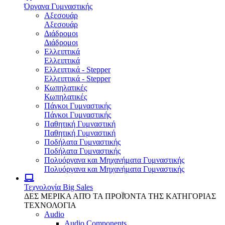
Όργανα Γυμναστικής
Αξεσουάρ
Αξεσουάρ
Διάδρομοι
Διάδρομοι
Ελλειπτικά
Ελλειπτικά
Ελλειπτικά - Stepper
Ελλειπτικά - Stepper
Κωπηλατικές
Κωπηλατικές
Πάγκοι Γυμναστικής
Πάγκοι Γυμναστικής
Παθητική Γυμναστική
Παθητική Γυμναστική
Ποδήλατα Γυμναστικής
Ποδήλατα Γυμναστικής
Πολυόργανα και Μηχανήματα Γυμναστικής
Πολυόργανα και Μηχανήματα Γυμναστικής
Τεχνολογία
Big Sales
ΔΕΣ ΜΕΡΙΚΑ ΑΠΌ ΤΑ ΠΡΟΪΌΝΤΑ ΤΗΣ ΚΑΤΗΓΟΡΙΑΣ
ΤΕΧΝΟΛΟΓΙΑ
Audio
Audio Components