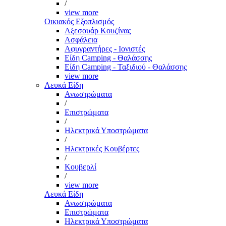
/
view more
Οικιακός Εξοπλισμός
Αξεσουάρ Κουζίνας
Ασφάλεια
Αφυγραντήρες - Ιονιστές
Είδη Camping - Θαλάσσης
Είδη Camping - Ταξιδιού - Θαλάσσης
view more
Λευκά Είδη
Ανωστρώματα
/
Επιστρώματα
/
Ηλεκτρικά Υποστρώματα
/
Ηλεκτρικές Κουβέρτες
/
Κουβερλί
/
view more
Λευκά Είδη
Ανωστρώματα
Επιστρώματα
Ηλεκτρικά Υποστρώματα