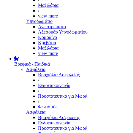
Μαξιλάρια
/
view more
Υπνοδωμάτιο
Ανωστρώματα
Αξεσουάρ Υπνοδωματίου
Κομοδίνο
Κρεβάτια
Μαξιλάρια
view more
Βρεφικά - Παιδικά
Ασφάλεια
Βραχιόλια Ασφαλείας
/
Ενδοεπικοινωνία
/
Προστατευτικά για Μωρά
/
Φωτισμός
Ασφάλεια
Βραχιόλια Ασφαλείας
Ενδοεπικοινωνία
Προστατευτικά για Μωρά