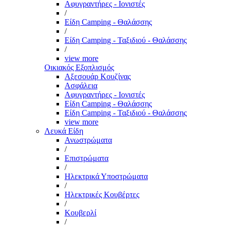
Αφυγραντήρες - Ιονιστές
/
Είδη Camping - Θαλάσσης
/
Είδη Camping - Ταξιδιού - Θαλάσσης
/
view more
Οικιακός Εξοπλισμός
Αξεσουάρ Κουζίνας
Ασφάλεια
Αφυγραντήρες - Ιονιστές
Είδη Camping - Θαλάσσης
Είδη Camping - Ταξιδιού - Θαλάσσης
view more
Λευκά Είδη
Ανωστρώματα
/
Επιστρώματα
/
Ηλεκτρικά Υποστρώματα
/
Ηλεκτρικές Κουβέρτες
/
Κουβερλί
/