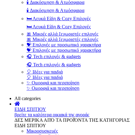
🕯️ Διακόσμηση & Ατμόσφαιρα
🕯️ Διακόσμηση & Ατμόσφαιρα
🛏️ Λευκά Είδη & Cozy Επιλογές
🛏️ Λευκά Είδη & Cozy Επιλογές
🎀 Μικρές αλλά ξεχωριστές επιλογές
🎀 Μικρές αλλά ξεχωριστές επιλογές
💝 Επιλογές με προσωπικό χαρακτήρα
💝 Επιλογές με προσωπικό χαρακτήρα
🎧 Tech επιλογές & gadgets
🎧 Tech επιλογές & gadgets
🎈 Ιδέες για παιδιά
🎈 Ιδέες για παιδιά
✨ Ομορφιά και περιποίηση
✨ Ομορφιά και περιποίηση
All categories
ΕΙΔΗ ΣΠΙΤΙΟΥ
βρείτε τα καλύτερα οικιακά της αγοράς
ΔΕΣ ΜΕΡΙΚΑ ΑΠΌ ΤΑ ΠΡΟΪΌΝΤΑ ΤΗΣ ΚΑΤΗΓΟΡΙΑΣ
ΕΙΔΗ ΣΠΙΤΙΟΥ
Μικροσυσκευές