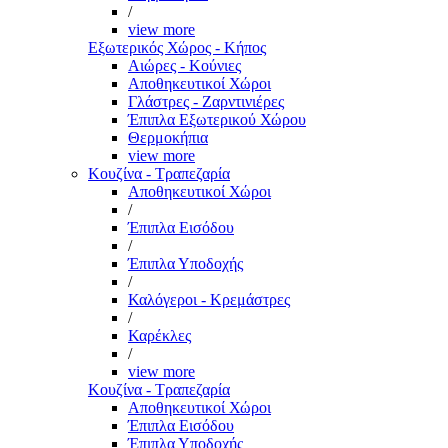
/
view more
Εξωτερικός Χώρος - Κήπος
Αιώρες - Κούνιες
Αποθηκευτικοί Χώροι
Γλάστρες - Ζαρντινιέρες
Έπιπλα Εξωτερικού Χώρου
Θερμοκήπια
view more
Κουζίνα - Τραπεζαρία
Αποθηκευτικοί Χώροι
/
Έπιπλα Εισόδου
/
Έπιπλα Υποδοχής
/
Καλόγεροι - Κρεμάστρες
/
Καρέκλες
/
view more
Κουζίνα - Τραπεζαρία
Αποθηκευτικοί Χώροι
Έπιπλα Εισόδου
Έπιπλα Υποδοχής