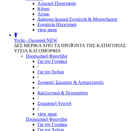
Aτομική Προστασία
Kήπος
Αέρας
Διάφορα Δομικά Εργαλεία & Μηχανήματα
Εργαλεία Ηλεκτρικά
view more
Υγεία - Ομορφιά
NEW
ΔΕΣ ΜΕΡΙΚΑ ΑΠΌ ΤΑ ΠΡΟΪΌΝΤΑ ΤΗΣ ΚΑΤΗΓΟΡΙΑΣ
ΥΓΕΙΑ ΚΑΙ ΟΜΟΡΦΙΑ
Προσωπική Φροντίδα
Για την Γυναίκα
/
Για τον Άνδρα
/
Ζυγαριές Σώματος & Λιπομετρητές
/
Καλλυντικά & Περιποίηση
/
Στοματική Υγιεινή
/
view more
Προσωπική Φροντίδα
Για την Γυναίκα
Για τον Άνδρα