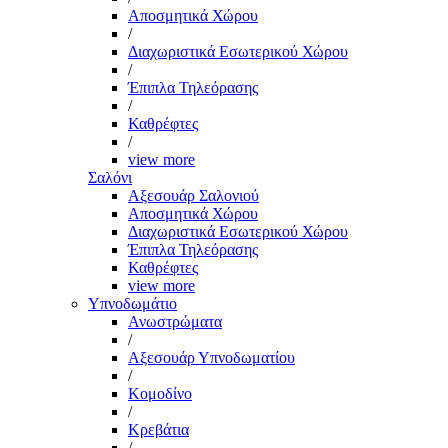
Αποσμητικά Χώρου
/
Διαχωριστικά Εσωτερικού Χώρου
/
Έπιπλα Τηλεόρασης
/
Καθρέφτες
/
view more
Σαλόνι
Αξεσουάρ Σαλονιού
Αποσμητικά Χώρου
Διαχωριστικά Εσωτερικού Χώρου
Έπιπλα Τηλεόρασης
Καθρέφτες
view more
Υπνοδωμάτιο
Ανωστρώματα
/
Αξεσουάρ Υπνοδωματίου
/
Κομοδίνο
/
Κρεβάτια
/