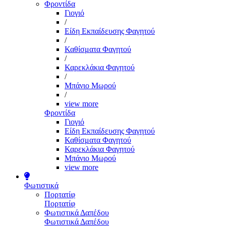
Φροντίδα
Γιογιό
/
Είδη Εκπαίδευσης Φαγητού
/
Καθίσματα Φαγητού
/
Καρεκλάκια Φαγητού
/
Μπάνιο Μωρού
/
view more
Φροντίδα
Γιογιό
Είδη Εκπαίδευσης Φαγητού
Καθίσματα Φαγητού
Καρεκλάκια Φαγητού
Μπάνιο Μωρού
view more
Φωτιστικά
Πορτατίφ
Πορτατίφ
Φωτιστικά Δαπέδου
Φωτιστικά Δαπέδου