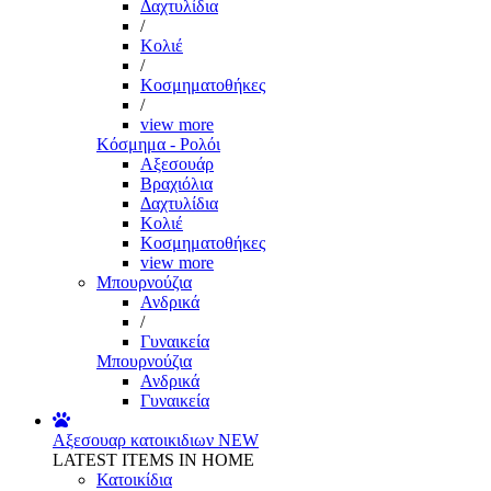
Δαχτυλίδια
/
Κολιέ
/
Κοσμηματοθήκες
/
view more
Κόσμημα - Ρολόι
Αξεσουάρ
Βραχιόλια
Δαχτυλίδια
Κολιέ
Κοσμηματοθήκες
view more
Μπουρνούζια
Ανδρικά
/
Γυναικεία
Μπουρνούζια
Ανδρικά
Γυναικεία
Αξεσουαρ κατοικιδιων
NEW
LATEST ITEMS IN HOME
Κατοικίδια