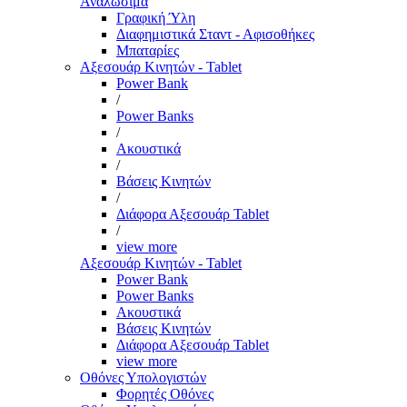
Αναλώσιμα
Γραφική Ύλη
Διαφημιστικά Σταντ - Αφισοθήκες
Μπαταρίες
Αξεσουάρ Κινητών - Tablet
Power Bank
/
Power Banks
/
Ακουστικά
/
Βάσεις Κινητών
/
Διάφορα Αξεσουάρ Tablet
/
view more
Αξεσουάρ Κινητών - Tablet
Power Bank
Power Banks
Ακουστικά
Βάσεις Κινητών
Διάφορα Αξεσουάρ Tablet
view more
Οθόνες Υπολογιστών
Φορητές Οθόνες