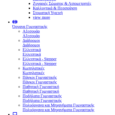
Ζυγαριές Σώματος & Λιπομετρητές
Καλλυντικά & Περιποίηση
Στοματική Υγιεινή
view more
Όργανα Γυμναστικής
Αξεσουάρ
Αξεσουάρ
Διάδρομοι
Διάδρομοι
Ελλειπτικά
Ελλειπτικά
Ελλειπτικά - Stepper
Ελλειπτικά - Stepper
Κωπηλατικές
Κωπηλατικές
Πάγκοι Γυμναστικής
Πάγκοι Γυμναστικής
Παθητική Γυμναστική
Παθητική Γυμναστική
Ποδήλατα Γυμναστικής
Ποδήλατα Γυμναστικής
Πολυόργανα και Μηχανήματα Γυμναστικής
Πολυόργανα και Μηχανήματα Γυμναστικής