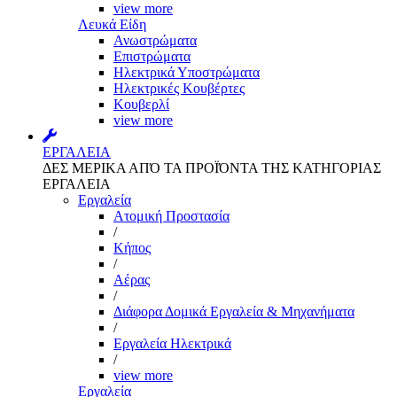
view more
Λευκά Είδη
Ανωστρώματα
Επιστρώματα
Ηλεκτρικά Υποστρώματα
Ηλεκτρικές Κουβέρτες
Κουβερλί
view more
ΕΡΓΑΛΕΙΑ
ΔΕΣ ΜΕΡΙΚΑ ΑΠΌ ΤΑ ΠΡΟΪΌΝΤΑ ΤΗΣ ΚΑΤΗΓΟΡΙΑΣ
ΕΡΓΑΛΕΙΑ
Εργαλεία
Aτομική Προστασία
/
Kήπος
/
Αέρας
/
Διάφορα Δομικά Εργαλεία & Μηχανήματα
/
Εργαλεία Ηλεκτρικά
/
view more
Εργαλεία