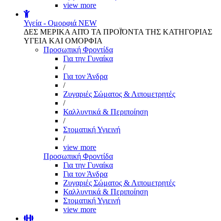
view more
Υγεία - Ομορφιά
NEW
ΔΕΣ ΜΕΡΙΚΑ ΑΠΌ ΤΑ ΠΡΟΪΌΝΤΑ ΤΗΣ ΚΑΤΗΓΟΡΙΑΣ
ΥΓΕΙΑ ΚΑΙ ΟΜΟΡΦΙΑ
Προσωπική Φροντίδα
Για την Γυναίκα
/
Για τον Άνδρα
/
Ζυγαριές Σώματος & Λιπομετρητές
/
Καλλυντικά & Περιποίηση
/
Στοματική Υγιεινή
/
view more
Προσωπική Φροντίδα
Για την Γυναίκα
Για τον Άνδρα
Ζυγαριές Σώματος & Λιπομετρητές
Καλλυντικά & Περιποίηση
Στοματική Υγιεινή
view more