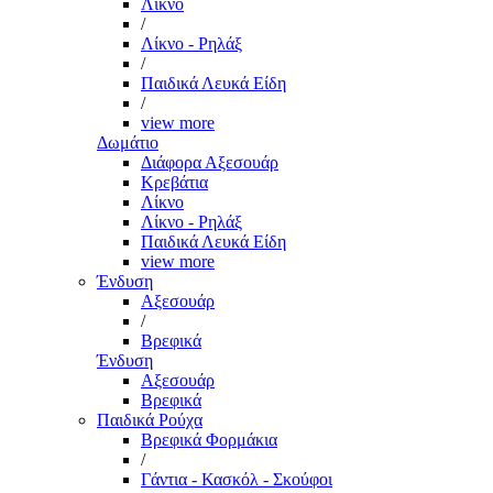
Λίκνο
/
Λίκνο - Ρηλάξ
/
Παιδικά Λευκά Είδη
/
view more
Δωμάτιο
Διάφορα Αξεσουάρ
Κρεβάτια
Λίκνο
Λίκνο - Ρηλάξ
Παιδικά Λευκά Είδη
view more
Ένδυση
Αξεσουάρ
/
Βρεφικά
Ένδυση
Αξεσουάρ
Βρεφικά
Παιδικά Ρούχα
Βρεφικά Φορμάκια
/
Γάντια - Κασκόλ - Σκούφοι