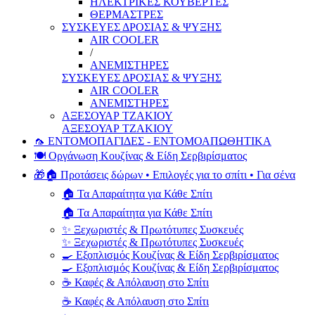
ΗΛΕΚΤΡΙΚΕΣ ΚΟΥΒΕΡΤΕΣ
ΘΕΡΜΑΣΤΡΕΣ
ΣΥΣΚΕΥΕΣ ΔΡΟΣΙΑΣ & ΨΥΞΗΣ
AIR COOLER
/
ΑΝΕΜΙΣΤΗΡΕΣ
ΣΥΣΚΕΥΕΣ ΔΡΟΣΙΑΣ & ΨΥΞΗΣ
AIR COOLER
ΑΝΕΜΙΣΤΗΡΕΣ
ΑΞΕΣΟΥΑΡ ΤΖΑΚΙΟΥ
ΑΞΕΣΟΥΑΡ ΤΖΑΚΙΟΥ
🦟 ΕΝΤΟΜΟΠΑΓΙΔΕΣ - ΕΝΤΟΜΟΑΠΩΘΗΤΙΚΑ
🍽️ Οργάνωση Κουζίνας & Είδη Σερβιρίσματος
🎁🏠 Προτάσεις δώρων • Επιλογές για το σπίτι • Για σένα
🏠 Τα Απαραίτητα για Κάθε Σπίτι
🏠 Τα Απαραίτητα για Κάθε Σπίτι
✨ Ξεχωριστές & Πρωτότυπες Συσκευές
✨ Ξεχωριστές & Πρωτότυπες Συσκευές
🍳 Εξοπλισμός Κουζίνας & Είδη Σερβιρίσματος
🍳 Εξοπλισμός Κουζίνας & Είδη Σερβιρίσματος
☕ Καφές & Απόλαυση στο Σπίτι
☕ Καφές & Απόλαυση στο Σπίτι