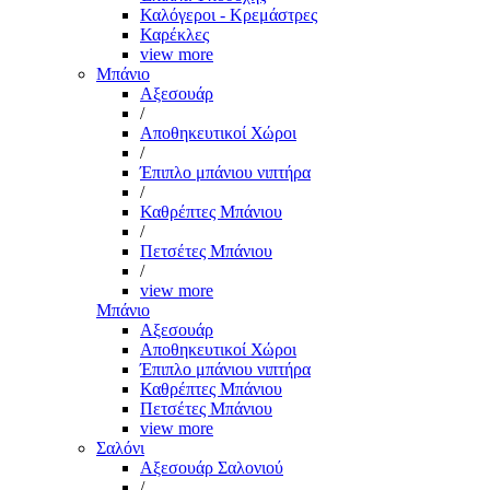
Καλόγεροι - Κρεμάστρες
Καρέκλες
view more
Μπάνιο
Αξεσουάρ
/
Αποθηκευτικοί Χώροι
/
Έπιπλο μπάνιου νιπτήρα
/
Καθρέπτες Μπάνιου
/
Πετσέτες Μπάνιου
/
view more
Μπάνιο
Αξεσουάρ
Αποθηκευτικοί Χώροι
Έπιπλο μπάνιου νιπτήρα
Καθρέπτες Μπάνιου
Πετσέτες Μπάνιου
view more
Σαλόνι
Αξεσουάρ Σαλονιού
/