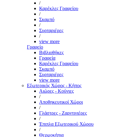
/
Καρέκλες Γραφείου
/
Σκαμπό
/
Συρταριέρες
/
view more
Γραφείο
Βιβλιοθήκες
Γραφεία
Καρέκλες Γραφείου
Σκαμπό
Συρταριέρες
view more
Εξωτερικός Χώρος - Κήπος
Αιώρες - Κούνιες
/
Αποθηκευτικοί Χώροι
/
Γλάστρες - Ζαρντινιέρες
/
Έπιπλα Εξωτερικού Χώρου
/
Θερμοκήπια