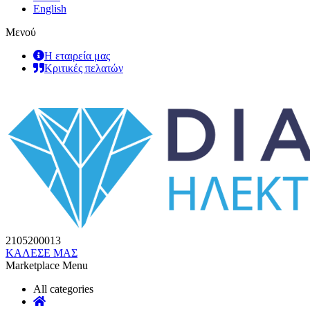
English
Μενού
Η εταιρεία μας
Κριτικές πελατών
2105200013
ΚΑΛΕΣΕ ΜΑΣ
Marketplace Menu
All categories