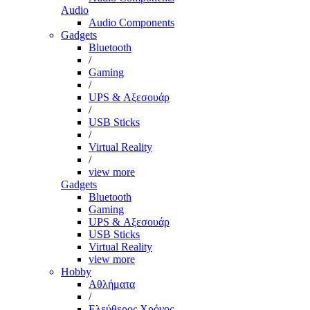
Audio
Audio Components
Gadgets
Bluetooth
/
Gaming
/
UPS & Αξεσουάρ
/
USB Sticks
/
Virtual Reality
/
view more
Gadgets
Bluetooth
Gaming
UPS & Αξεσουάρ
USB Sticks
Virtual Reality
view more
Hobby
Αθλήματα
/
Ελεύθερος Χρόνος