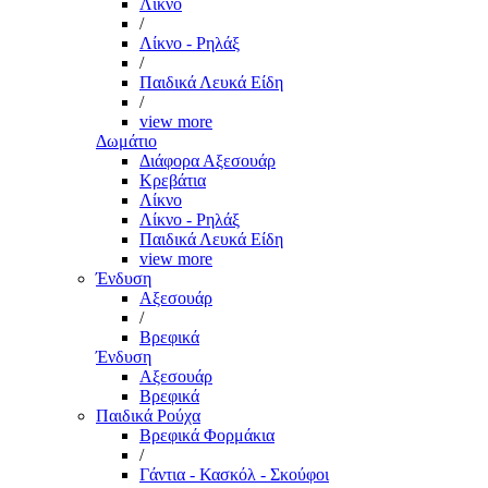
Λίκνο
/
Λίκνο - Ρηλάξ
/
Παιδικά Λευκά Είδη
/
view more
Δωμάτιο
Διάφορα Αξεσουάρ
Κρεβάτια
Λίκνο
Λίκνο - Ρηλάξ
Παιδικά Λευκά Είδη
view more
Ένδυση
Αξεσουάρ
/
Βρεφικά
Ένδυση
Αξεσουάρ
Βρεφικά
Παιδικά Ρούχα
Βρεφικά Φορμάκια
/
Γάντια - Κασκόλ - Σκούφοι