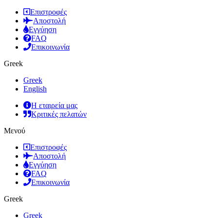
Επιστροφές
Αποστολή
Εγγύηση
FAQ
Επικοινωνία
Greek
Greek
English
Η εταιρεία μας
Κριτικές πελατών
Μενού
Επιστροφές
Αποστολή
Εγγύηση
FAQ
Επικοινωνία
Greek
Greek