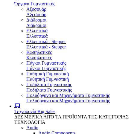
Όργανα Γυμναστικής
Αξεσουάρ
Αξεσουάρ
Διάδρομοι
Διάδρομοι
Ελλειπτικά
Ελλειπτικά
Ελλειπτικά - Stepper
Ελλειπτικά - Stepper
Κωπηλατικές
Κωπηλατικές
Πάγκοι Γυμναστικής
Πάγκοι Γυμναστικής
Παθητική Γυμναστική
Παθητική Γυμναστική
Ποδήλατα Γυμναστικής
Ποδήλατα Γυμναστικής
Πολυόργανα και Μηχανήματα Γυμναστικής
Πολυόργανα και Μηχανήματα Γυμναστικής
Τεχνολογία
Big Sales
ΔΕΣ ΜΕΡΙΚΑ ΑΠΌ ΤΑ ΠΡΟΪΌΝΤΑ ΤΗΣ ΚΑΤΗΓΟΡΙΑΣ
ΤΕΧΝΟΛΟΓΙΑ
Audio
Audio Components