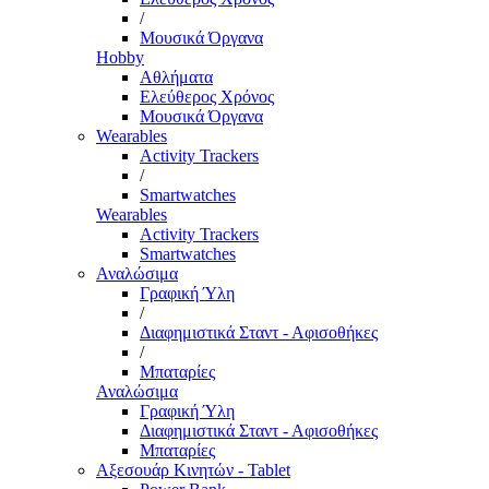
/
Μουσικά Όργανα
Hobby
Αθλήματα
Ελεύθερος Χρόνος
Μουσικά Όργανα
Wearables
Activity Trackers
/
Smartwatches
Wearables
Activity Trackers
Smartwatches
Αναλώσιμα
Γραφική Ύλη
/
Διαφημιστικά Σταντ - Αφισοθήκες
/
Μπαταρίες
Αναλώσιμα
Γραφική Ύλη
Διαφημιστικά Σταντ - Αφισοθήκες
Μπαταρίες
Αξεσουάρ Κινητών - Tablet