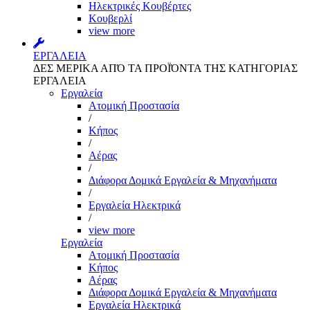
Ηλεκτρικές Κουβέρτες
Κουβερλί
view more
ΕΡΓΑΛΕΙΑ
ΔΕΣ ΜΕΡΙΚΑ ΑΠΌ ΤΑ ΠΡΟΪΌΝΤΑ ΤΗΣ ΚΑΤΗΓΟΡΙΑΣ
ΕΡΓΑΛΕΙΑ
Εργαλεία
Aτομική Προστασία
/
Kήπος
/
Αέρας
/
Διάφορα Δομικά Εργαλεία & Μηχανήματα
/
Εργαλεία Ηλεκτρικά
/
view more
Εργαλεία
Aτομική Προστασία
Kήπος
Αέρας
Διάφορα Δομικά Εργαλεία & Μηχανήματα
Εργαλεία Ηλεκτρικά