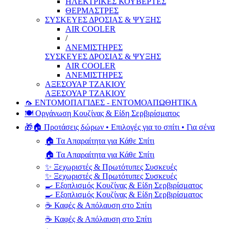
ΗΛΕΚΤΡΙΚΕΣ ΚΟΥΒΕΡΤΕΣ
ΘΕΡΜΑΣΤΡΕΣ
ΣΥΣΚΕΥΕΣ ΔΡΟΣΙΑΣ & ΨΥΞΗΣ
AIR COOLER
/
ΑΝΕΜΙΣΤΗΡΕΣ
ΣΥΣΚΕΥΕΣ ΔΡΟΣΙΑΣ & ΨΥΞΗΣ
AIR COOLER
ΑΝΕΜΙΣΤΗΡΕΣ
ΑΞΕΣΟΥΑΡ ΤΖΑΚΙΟΥ
ΑΞΕΣΟΥΑΡ ΤΖΑΚΙΟΥ
🦟 ΕΝΤΟΜΟΠΑΓΙΔΕΣ - ΕΝΤΟΜΟΑΠΩΘΗΤΙΚΑ
🍽️ Οργάνωση Κουζίνας & Είδη Σερβιρίσματος
🎁🏠 Προτάσεις δώρων • Επιλογές για το σπίτι • Για σένα
🏠 Τα Απαραίτητα για Κάθε Σπίτι
🏠 Τα Απαραίτητα για Κάθε Σπίτι
✨ Ξεχωριστές & Πρωτότυπες Συσκευές
✨ Ξεχωριστές & Πρωτότυπες Συσκευές
🍳 Εξοπλισμός Κουζίνας & Είδη Σερβιρίσματος
🍳 Εξοπλισμός Κουζίνας & Είδη Σερβιρίσματος
☕ Καφές & Απόλαυση στο Σπίτι
☕ Καφές & Απόλαυση στο Σπίτι