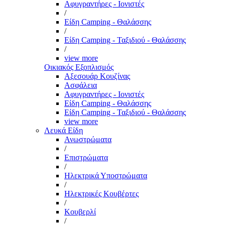
Αφυγραντήρες - Ιονιστές
/
Είδη Camping - Θαλάσσης
/
Είδη Camping - Ταξιδιού - Θαλάσσης
/
view more
Οικιακός Εξοπλισμός
Αξεσουάρ Κουζίνας
Ασφάλεια
Αφυγραντήρες - Ιονιστές
Είδη Camping - Θαλάσσης
Είδη Camping - Ταξιδιού - Θαλάσσης
view more
Λευκά Είδη
Ανωστρώματα
/
Επιστρώματα
/
Ηλεκτρικά Υποστρώματα
/
Ηλεκτρικές Κουβέρτες
/
Κουβερλί
/