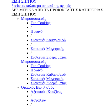
ΕΙΔΗ ΣΠΙΤΙΟΥ
βρείτε τα καλύτερα οικιακά της αγοράς
ΔΕΣ ΜΕΡΙΚΑ ΑΠΌ ΤΑ ΠΡΟΪΌΝΤΑ ΤΗΣ ΚΑΤΗΓΟΡΙΑΣ
ΕΙΔΗ ΣΠΙΤΙΟΥ
Μικροσυσκευές
Fun Cooking
/
Πρωινό
/
Συσκευές Καθαρισμού
/
Συσκευές Μαγειρικής
/
Συσκευές Σιδερώματος
Μικροσυσκευές
Fun Cooking
Πρωινό
Συσκευές Καθαρισμού
Συσκευές Μαγειρικής
Συσκευές Σιδερώματος
Οικιακός Εξοπλισμός
Αξεσουάρ Κουζίνας
/
Ασφάλεια
/