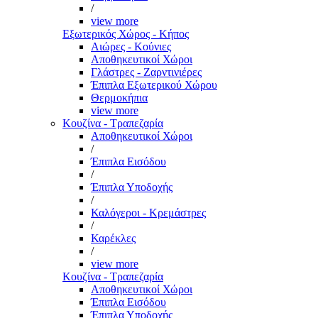
/
view more
Εξωτερικός Χώρος - Κήπος
Αιώρες - Κούνιες
Αποθηκευτικοί Χώροι
Γλάστρες - Ζαρντινιέρες
Έπιπλα Εξωτερικού Χώρου
Θερμοκήπια
view more
Κουζίνα - Τραπεζαρία
Αποθηκευτικοί Χώροι
/
Έπιπλα Εισόδου
/
Έπιπλα Υποδοχής
/
Καλόγεροι - Κρεμάστρες
/
Καρέκλες
/
view more
Κουζίνα - Τραπεζαρία
Αποθηκευτικοί Χώροι
Έπιπλα Εισόδου
Έπιπλα Υποδοχής