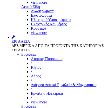
view more
Λευκά Είδη
Ανωστρώματα
Επιστρώματα
Ηλεκτρικά Υποστρώματα
Ηλεκτρικές Κουβέρτες
Κουβερλί
view more
ΕΡΓΑΛΕΙΑ
ΔΕΣ ΜΕΡΙΚΑ ΑΠΌ ΤΑ ΠΡΟΪΌΝΤΑ ΤΗΣ ΚΑΤΗΓΟΡΙΑΣ
ΕΡΓΑΛΕΙΑ
Εργαλεία
Aτομική Προστασία
/
Kήπος
/
Αέρας
/
Διάφορα Δομικά Εργαλεία & Μηχανήματα
/
Εργαλεία Ηλεκτρικά
/
view more
Εργαλεία