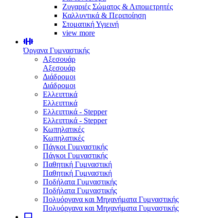
Ζυγαριές Σώματος & Λιπομετρητές
Καλλυντικά & Περιποίηση
Στοματική Υγιεινή
view more
Όργανα Γυμναστικής
Αξεσουάρ
Αξεσουάρ
Διάδρομοι
Διάδρομοι
Ελλειπτικά
Ελλειπτικά
Ελλειπτικά - Stepper
Ελλειπτικά - Stepper
Κωπηλατικές
Κωπηλατικές
Πάγκοι Γυμναστικής
Πάγκοι Γυμναστικής
Παθητική Γυμναστική
Παθητική Γυμναστική
Ποδήλατα Γυμναστικής
Ποδήλατα Γυμναστικής
Πολυόργανα και Μηχανήματα Γυμναστικής
Πολυόργανα και Μηχανήματα Γυμναστικής