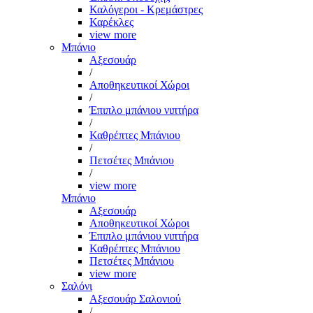
Καλόγεροι - Κρεμάστρες
Καρέκλες
view more
Μπάνιο
Αξεσουάρ
/
Αποθηκευτικοί Χώροι
/
Έπιπλο μπάνιου νιπτήρα
/
Καθρέπτες Μπάνιου
/
Πετσέτες Μπάνιου
/
view more
Μπάνιο
Αξεσουάρ
Αποθηκευτικοί Χώροι
Έπιπλο μπάνιου νιπτήρα
Καθρέπτες Μπάνιου
Πετσέτες Μπάνιου
view more
Σαλόνι
Αξεσουάρ Σαλονιού
/