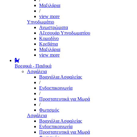
Μαξιλάρια
/
view more
Υπνοδωμάτιο
Ανωστρώματα
Αξεσουάρ Υπνοδωματίου
Κομοδίνο
Κρεβάτια
Μαξιλάρια
view more
Βρεφικά - Παιδικά
Ασφάλεια
Βραχιόλια Ασφαλείας
/
Ενδοεπικοινωνία
/
Προστατευτικά για Μωρά
/
Φωτισμός
Ασφάλεια
Βραχιόλια Ασφαλείας
Ενδοεπικοινωνία
Προστατευτικά για Μωρά