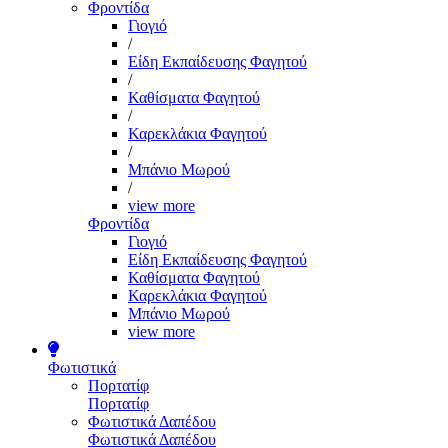
Φροντίδα
Γιογιό
/
Είδη Εκπαίδευσης Φαγητού
/
Καθίσματα Φαγητού
/
Καρεκλάκια Φαγητού
/
Μπάνιο Μωρού
/
view more
Φροντίδα
Γιογιό
Είδη Εκπαίδευσης Φαγητού
Καθίσματα Φαγητού
Καρεκλάκια Φαγητού
Μπάνιο Μωρού
view more
Φωτιστικά
Πορτατίφ
Πορτατίφ
Φωτιστικά Δαπέδου
Φωτιστικά Δαπέδου