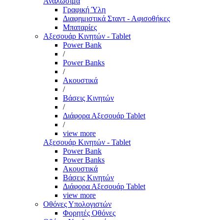
Αναλώσιμα
Γραφική Ύλη
Διαφημιστικά Σταντ - Αφισοθήκες
Μπαταρίες
Αξεσουάρ Κινητών - Tablet
Power Bank
/
Power Banks
/
Ακουστικά
/
Βάσεις Κινητών
/
Διάφορα Αξεσουάρ Tablet
/
view more
Αξεσουάρ Κινητών - Tablet
Power Bank
Power Banks
Ακουστικά
Βάσεις Κινητών
Διάφορα Αξεσουάρ Tablet
view more
Οθόνες Υπολογιστών
Φορητές Οθόνες