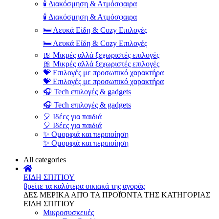
🕯️ Διακόσμηση & Ατμόσφαιρα
🕯️ Διακόσμηση & Ατμόσφαιρα
🛏️ Λευκά Είδη & Cozy Επιλογές
🛏️ Λευκά Είδη & Cozy Επιλογές
🎀 Μικρές αλλά ξεχωριστές επιλογές
🎀 Μικρές αλλά ξεχωριστές επιλογές
💝 Επιλογές με προσωπικό χαρακτήρα
💝 Επιλογές με προσωπικό χαρακτήρα
🎧 Tech επιλογές & gadgets
🎧 Tech επιλογές & gadgets
🎈 Ιδέες για παιδιά
🎈 Ιδέες για παιδιά
✨ Ομορφιά και περιποίηση
✨ Ομορφιά και περιποίηση
All categories
ΕΙΔΗ ΣΠΙΤΙΟΥ
βρείτε τα καλύτερα οικιακά της αγοράς
ΔΕΣ ΜΕΡΙΚΑ ΑΠΌ ΤΑ ΠΡΟΪΌΝΤΑ ΤΗΣ ΚΑΤΗΓΟΡΙΑΣ
ΕΙΔΗ ΣΠΙΤΙΟΥ
Μικροσυσκευές