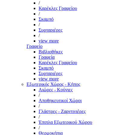
/
Καρέκλες Γραφείου
/
Σκαμπό
/
Συρταριέρες
/
view more
Γραφείο
Βιβλιοθήκες
Γραφεία
Καρέκλες Γραφείου
Σκαμπό
Συρταριέρες
view more
Εξωτερικός Χώρος - Κήπος
Αιώρες - Κούνιες
/
Αποθηκευτικοί Χώροι
/
Γλάστρες - Ζαρντινιέρες
/
Έπιπλα Εξωτερικού Χώρου
/
Θερμοκήπια