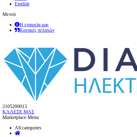
English
Μενού
Η εταιρεία μας
Κριτικές πελατών
2105200013
ΚΑΛΕΣΕ ΜΑΣ
Marketplace Menu
All categories