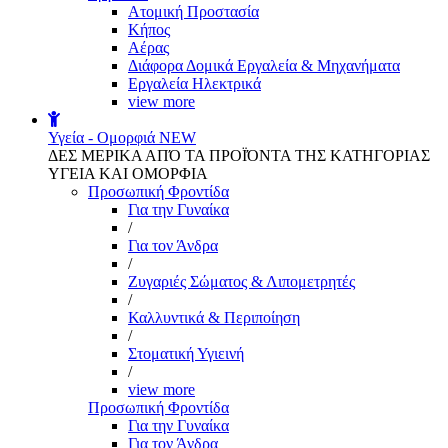
Aτομική Προστασία
Kήπος
Αέρας
Διάφορα Δομικά Εργαλεία & Μηχανήματα
Εργαλεία Ηλεκτρικά
view more
Υγεία - Ομορφιά
NEW
ΔΕΣ ΜΕΡΙΚΑ ΑΠΌ ΤΑ ΠΡΟΪΌΝΤΑ ΤΗΣ ΚΑΤΗΓΟΡΙΑΣ
ΥΓΕΙΑ ΚΑΙ ΟΜΟΡΦΙΑ
Προσωπική Φροντίδα
Για την Γυναίκα
/
Για τον Άνδρα
/
Ζυγαριές Σώματος & Λιπομετρητές
/
Καλλυντικά & Περιποίηση
/
Στοματική Υγιεινή
/
view more
Προσωπική Φροντίδα
Για την Γυναίκα
Για τον Άνδρα