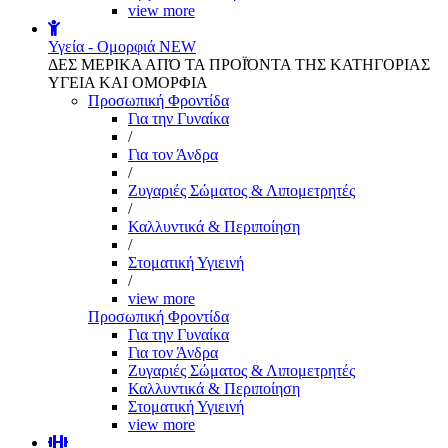
view more
Υγεία - Ομορφιά
NEW
ΔΕΣ ΜΕΡΙΚΑ ΑΠΌ ΤΑ ΠΡΟΪΌΝΤΑ ΤΗΣ ΚΑΤΗΓΟΡΙΑΣ
ΥΓΕΙΑ ΚΑΙ ΟΜΟΡΦΙΑ
Προσωπική Φροντίδα
Για την Γυναίκα
/
Για τον Άνδρα
/
Ζυγαριές Σώματος & Λιπομετρητές
/
Καλλυντικά & Περιποίηση
/
Στοματική Υγιεινή
/
view more
Προσωπική Φροντίδα
Για την Γυναίκα
Για τον Άνδρα
Ζυγαριές Σώματος & Λιπομετρητές
Καλλυντικά & Περιποίηση
Στοματική Υγιεινή
view more