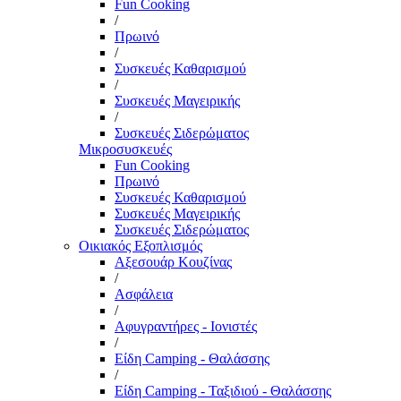
Fun Cooking
/
Πρωινό
/
Συσκευές Καθαρισμού
/
Συσκευές Μαγειρικής
/
Συσκευές Σιδερώματος
Μικροσυσκευές
Fun Cooking
Πρωινό
Συσκευές Καθαρισμού
Συσκευές Μαγειρικής
Συσκευές Σιδερώματος
Οικιακός Εξοπλισμός
Αξεσουάρ Κουζίνας
/
Ασφάλεια
/
Αφυγραντήρες - Ιονιστές
/
Είδη Camping - Θαλάσσης
/
Είδη Camping - Ταξιδιού - Θαλάσσης