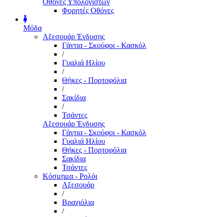
Οθόνες Υπολογιστών
Φορητές Οθόνες
Μόδα
Αξεσουάρ Ένδυσης
Γάντια - Σκούφοι - Κασκόλ
/
Γυαλιά Ηλίου
/
Θήκες - Πορτοφόλια
/
Σακίδια
/
Τσάντες
Αξεσουάρ Ένδυσης
Γάντια - Σκούφοι - Κασκόλ
Γυαλιά Ηλίου
Θήκες - Πορτοφόλια
Σακίδια
Τσάντες
Κόσμημα - Ρολόι
Αξεσουάρ
/
Βραχιόλια
/