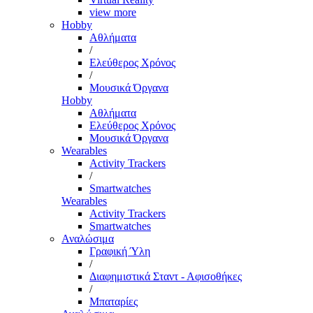
view more
Hobby
Αθλήματα
/
Ελεύθερος Χρόνος
/
Μουσικά Όργανα
Hobby
Αθλήματα
Ελεύθερος Χρόνος
Μουσικά Όργανα
Wearables
Activity Trackers
/
Smartwatches
Wearables
Activity Trackers
Smartwatches
Αναλώσιμα
Γραφική Ύλη
/
Διαφημιστικά Σταντ - Αφισοθήκες
/
Μπαταρίες