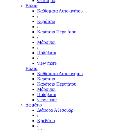
Φωτισμός
Βόλτα
Καθίσματα Αυτοκινήτου
/
Καρότσια
/
Καρότσια Περιπάτου
/
Μάρσιποι
/
Ποδήλατα
/
view more
Βόλτα
Καθίσματα Αυτοκινήτου
Καρότσια
Καρότσια Περιπάτου
Μάρσιποι
Ποδήλατα
view more
Δωμάτιο
Διάφορα Αξεσουάρ
/
Κρεβάτια
/