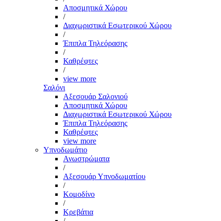
Αποσμητικά Χώρου
/
Διαχωριστικά Εσωτερικού Χώρου
/
Έπιπλα Τηλεόρασης
/
Καθρέφτες
/
view more
Σαλόνι
Αξεσουάρ Σαλονιού
Αποσμητικά Χώρου
Διαχωριστικά Εσωτερικού Χώρου
Έπιπλα Τηλεόρασης
Καθρέφτες
view more
Υπνοδωμάτιο
Ανωστρώματα
/
Αξεσουάρ Υπνοδωματίου
/
Κομοδίνο
/
Κρεβάτια
/