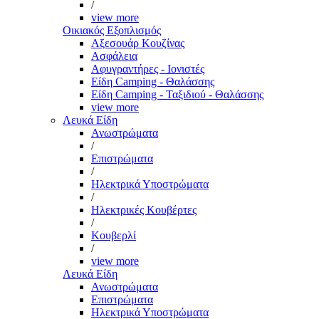
/
view more
Οικιακός Εξοπλισμός
Αξεσουάρ Κουζίνας
Ασφάλεια
Αφυγραντήρες - Ιονιστές
Είδη Camping - Θαλάσσης
Είδη Camping - Ταξιδιού - Θαλάσσης
view more
Λευκά Είδη
Ανωστρώματα
/
Επιστρώματα
/
Ηλεκτρικά Υποστρώματα
/
Ηλεκτρικές Κουβέρτες
/
Κουβερλί
/
view more
Λευκά Είδη
Ανωστρώματα
Επιστρώματα
Ηλεκτρικά Υποστρώματα