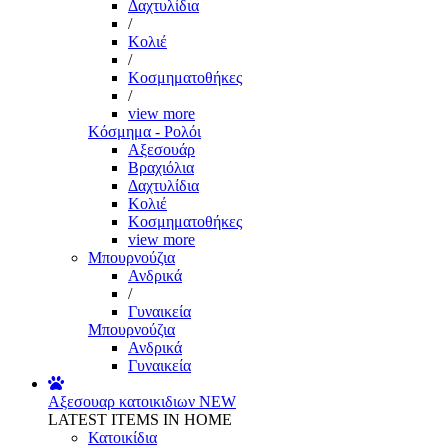
Δαχτυλίδια
/
Κολιέ
/
Κοσμηματοθήκες
/
view more
Κόσμημα - Ρολόι
Αξεσουάρ
Βραχιόλια
Δαχτυλίδια
Κολιέ
Κοσμηματοθήκες
view more
Μπουρνούζια
Ανδρικά
/
Γυναικεία
Μπουρνούζια
Ανδρικά
Γυναικεία
Αξεσουαρ κατοικιδιων
NEW
LATEST ITEMS IN HOME
Κατοικίδια