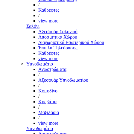
/
Καθρέφτες
/
view more
Σαλόνι
Αξεσουάρ Σαλονιού
Αποσμητικά Χώρου
Διαχωριστικά Εσωτερικού Χώρου
Έπιπλα Τηλεόρασης
Καθρέφτες
view more
Υπνοδωμάτιο
Ανωστρώματα
/
Αξεσουάρ Υπνοδωματίου
/
Κομοδίνο
/
Κρεβάτια
/
Μαξιλάρια
/
view more
Υπνοδωμάτιο
Ανωστρώματα