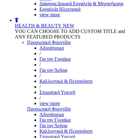
Διάφορα Δομικά Εργαλεία & Μηχανήματα
Εργαλεία Ηλεκτρικά
view more
HEALTH & BEAUTY
NEW
YOU CAN CHOOSE TO ADD CUSTOM TITLE and
ANY FEATURED PRODUCTS
Προσωπική Φροντίδα
Αδυνάτισμα
/
Για την Γυναίκα
/
Για τον Άνδρα
/
Καλλυντικά & Περιποίηση
/
Στοματική Υγιεινή
/
view more
Προσωπική Φροντίδα
Αδυνάτισμα
Για την Γυναίκα
Για τον Άνδρα
Καλλυντικά & Περιποίηση
Στοματική Υγιεινή