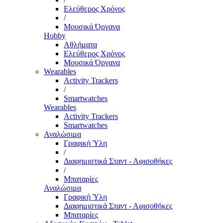
Ελεύθερος Χρόνος
/
Μουσικά Όργανα
Hobby
Αθλήματα
Ελεύθερος Χρόνος
Μουσικά Όργανα
Wearables
Activity Trackers
/
Smartwatches
Wearables
Activity Trackers
Smartwatches
Αναλώσιμα
Γραφική Ύλη
/
Διαφημιστικά Σταντ - Αφισοθήκες
/
Μπαταρίες
Αναλώσιμα
Γραφική Ύλη
Διαφημιστικά Σταντ - Αφισοθήκες
Μπαταρίες