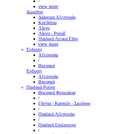
/
view more
Δωμάτιο
Διάφορα Αξεσουάρ
Κρεβάτια
Λίκνο
Λίκνο - Ρηλάξ
Παιδικά Λευκά Είδη
view more
Ένδυση
Αξεσουάρ
/
Βρεφικά
Ένδυση
Αξεσουάρ
Βρεφικά
Παιδικά Ρούχα
Βρεφικά Φορμάκια
/
Γάντια - Κασκόλ - Σκούφοι
/
Παιδικά Αξεσουάρ
/
Παιδικά Εσώρουχα
/