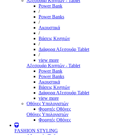
Αξεσουάρ Κινητών - Tablet
Power Bank
/
Power Banks
/
Ακουστικά
/
Βάσεις Κινητών
/
Διάφορα Αξεσουάρ Tablet
/
view more
Αξεσουάρ Κινητών - Tablet
Power Bank
Power Banks
Ακουστικά
Βάσεις Κινητών
Διάφορα Αξεσουάρ Tablet
view more
Οθόνες Υπολογιστών
Φορητές Οθόνες
Οθόνες Υπολογιστών
Φορητές Οθόνες
FASHION STYLING