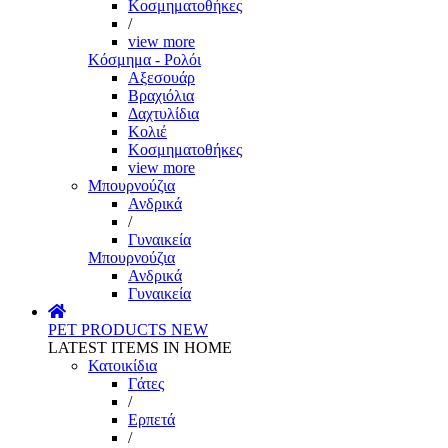
Κοσμηματοθήκες
/
view more
Κόσμημα - Ρολόι
Αξεσουάρ
Βραχιόλια
Δαχτυλίδια
Κολιέ
Κοσμηματοθήκες
view more
Μπουρνούζια
Ανδρικά
/
Γυναικεία
Μπουρνούζια
Ανδρικά
Γυναικεία
PET PRODUCTS
NEW
LATEST ITEMS IN HOME
Κατοικίδια
Γάτες
/
Ερπετά
/