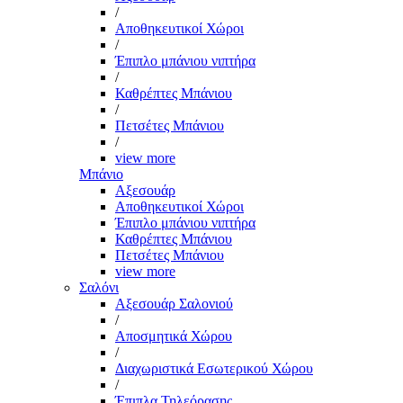
/
Αποθηκευτικοί Χώροι
/
Έπιπλο μπάνιου νιπτήρα
/
Καθρέπτες Μπάνιου
/
Πετσέτες Μπάνιου
/
view more
Μπάνιο
Αξεσουάρ
Αποθηκευτικοί Χώροι
Έπιπλο μπάνιου νιπτήρα
Καθρέπτες Μπάνιου
Πετσέτες Μπάνιου
view more
Σαλόνι
Αξεσουάρ Σαλονιού
/
Αποσμητικά Χώρου
/
Διαχωριστικά Εσωτερικού Χώρου
/
Έπιπλα Τηλεόρασης