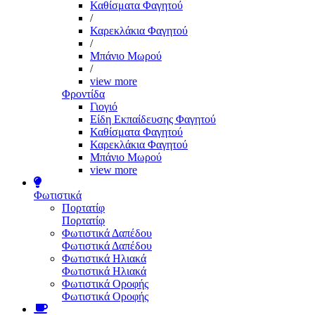
Καθίσματα Φαγητού
/
Καρεκλάκια Φαγητού
/
Μπάνιο Μωρού
/
view more
Φροντίδα
Γιογιό
Είδη Εκπαίδευσης Φαγητού
Καθίσματα Φαγητού
Καρεκλάκια Φαγητού
Μπάνιο Μωρού
view more
Φωτιστικά
Πορτατίφ
Πορτατίφ
Φωτιστικά Δαπέδου
Φωτιστικά Δαπέδου
Φωτιστικά Ηλιακά
Φωτιστικά Ηλιακά
Φωτιστικά Οροφής
Φωτιστικά Οροφής