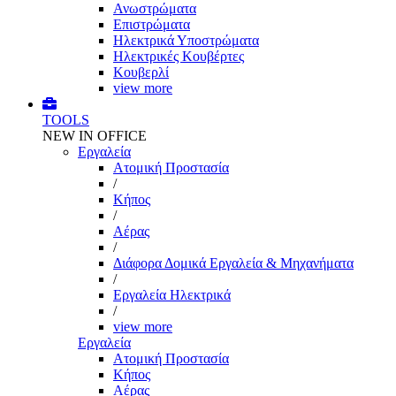
Ανωστρώματα
Επιστρώματα
Ηλεκτρικά Υποστρώματα
Ηλεκτρικές Κουβέρτες
Κουβερλί
view more
TOOLS
NEW IN OFFICE
Εργαλεία
Aτομική Προστασία
/
Kήπος
/
Αέρας
/
Διάφορα Δομικά Εργαλεία & Μηχανήματα
/
Εργαλεία Ηλεκτρικά
/
view more
Εργαλεία
Aτομική Προστασία
Kήπος
Αέρας