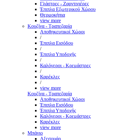
Γλάστρες - Ζαρντινιέρες
Έπιπλα Εξωτερικού Χώρου
Θερμοκήπια
view more
Κουζίνα - Τραπεζαρία
Αποθηκευτικοί Χώροι
/
Έπιπλα Εισόδου
/
Έπιπλα Υποδοχής
/
Καλόγεροι - Κρεμάστρες
/
Καρέκλες
/
view more
Κουζίνα - Τραπεζαρία
Αποθηκευτικοί Χώροι
Έπιπλα Εισόδου
Έπιπλα Υποδοχής
Καλόγεροι - Κρεμάστρες
Καρέκλες
view more
Μπάνιο
Αξεσουάρ