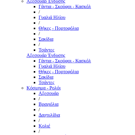
Αξεσουάρ Ένδυσης
Γάντια - Σκούφοι - Κασκόλ
/
Γυαλιά Ηλίου
/
Θήκες - Πορτοφόλια
/
Σακίδια
/
Τσάντες
Αξεσουάρ Ένδυσης
Γάντια - Σκούφοι - Κασκόλ
Γυαλιά Ηλίου
Θήκες - Πορτοφόλια
Σακίδια
Τσάντες
Κόσμημα - Ρολόι
Αξεσουάρ
/
Βραχιόλια
/
Δαχτυλίδια
/
Κολιέ
/