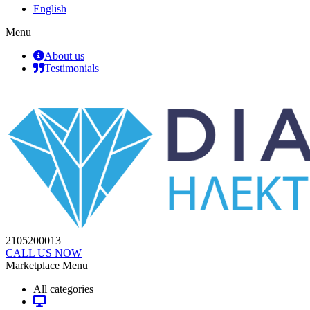
English
Menu
About us
Testimonials
2105200013
CALL US NOW
Marketplace Menu
All categories