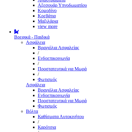
Αξεσουάρ Υπνοδωματίου
Κομοδίνο
Κρεβάτια
Μαξιλάρια
view more
Βρεφικά - Παιδικά
Ασφάλεια
Βραχιόλια Ασφαλείας
/
Ενδοεπικοινωνία
/
Προστατευτικά για Μωρά
/
Φωτισμός
Ασφάλεια
Βραχιόλια Ασφαλείας
Ενδοεπικοινωνία
Προστατευτικά για Μωρά
Φωτισμός
Βόλτα
Καθίσματα Αυτοκινήτου
/
Καρότσια