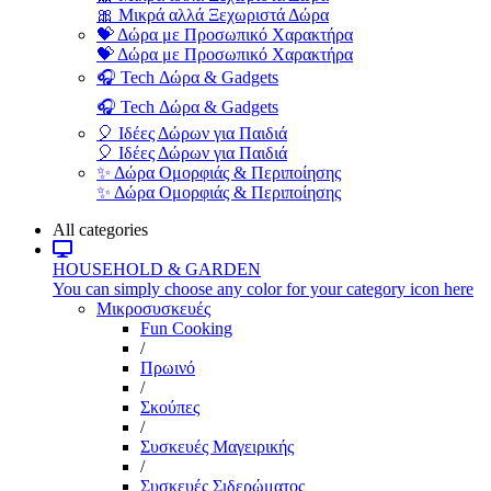
🎀 Μικρά αλλά Ξεχωριστά Δώρα
💝 Δώρα με Προσωπικό Χαρακτήρα
💝 Δώρα με Προσωπικό Χαρακτήρα
🎧 Tech Δώρα & Gadgets
🎧 Tech Δώρα & Gadgets
🎈 Ιδέες Δώρων για Παιδιά
🎈 Ιδέες Δώρων για Παιδιά
✨ Δώρα Ομορφιάς & Περιποίησης
✨ Δώρα Ομορφιάς & Περιποίησης
All categories
HOUSEHOLD & GARDEN
You can simply choose any color for your category icon here
Μικροσυσκευές
Fun Cooking
/
Πρωινό
/
Σκούπες
/
Συσκευές Μαγειρικής
/
Συσκευές Σιδερώματος