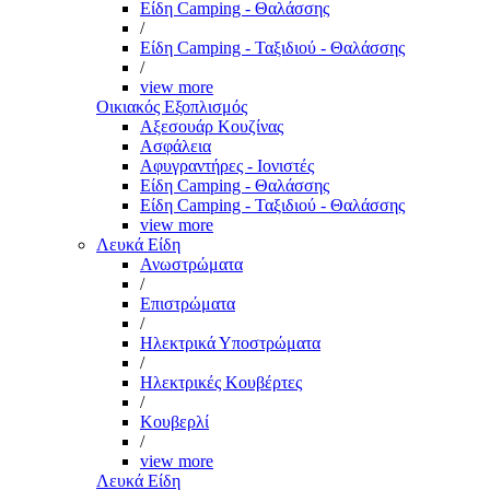
Είδη Camping - Θαλάσσης
/
Είδη Camping - Ταξιδιού - Θαλάσσης
/
view more
Οικιακός Εξοπλισμός
Αξεσουάρ Κουζίνας
Ασφάλεια
Αφυγραντήρες - Ιονιστές
Είδη Camping - Θαλάσσης
Είδη Camping - Ταξιδιού - Θαλάσσης
view more
Λευκά Είδη
Ανωστρώματα
/
Επιστρώματα
/
Ηλεκτρικά Υποστρώματα
/
Ηλεκτρικές Κουβέρτες
/
Κουβερλί
/
view more
Λευκά Είδη