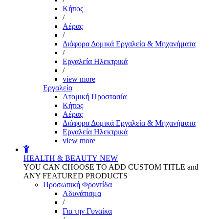
Kήπος
/
Αέρας
/
Διάφορα Δομικά Εργαλεία & Μηχανήματα
/
Εργαλεία Ηλεκτρικά
/
view more
Εργαλεία
Aτομική Προστασία
Kήπος
Αέρας
Διάφορα Δομικά Εργαλεία & Μηχανήματα
Εργαλεία Ηλεκτρικά
view more
HEALTH & BEAUTY
NEW
YOU CAN CHOOSE TO ADD CUSTOM TITLE and
ANY FEATURED PRODUCTS
Προσωπική Φροντίδα
Αδυνάτισμα
/
Για την Γυναίκα