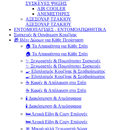
ΣΥΣΚΕΥΕΣ ΨΗΞΗΣ
AIR COOLER
ΑΝΕΜΙΣΤΗΡΕΣ
ΑΞΕΣΟΥΑΡ ΤΖΑΚΙΟΥ
ΑΞΕΣΟΥΑΡ ΤΖΑΚΙΟΥ
ΕΝΤΟΜΟΠΑΓΙΔΕΣ - ΕΝΤΟΜΟΑΠΩΘΗΤΙΚΑ
Συσκευές & Οργάνωση Κουζίνας
🎁 Ιδέες Δώρων για Κάθε Περίσταση
🏠 Τα Απαραίτητα για Κάθε Σπίτι
🏠 Τα Απαραίτητα για Κάθε Σπίτι
✨ Ξεχωριστές & Πρωτότυπες Συσκευές
✨ Ξεχωριστές & Πρωτότυπες Συσκευές
🍳 Εξοπλισμός Κουζίνας & Σερβιρίσματος
🍳 Εξοπλισμός Κουζίνας & Σερβιρίσματος
☕ Καφές & Απόλαυση στο Σπίτι
☕ Καφές & Απόλαυση στο Σπίτι
🕯️ Διακόσμηση & Ατμόσφαιρα
🕯️ Διακόσμηση & Ατμόσφαιρα
🛏️ Λευκά Είδη & Cozy Επιλογές
🛏️ Λευκά Είδη & Cozy Επιλογές
🎀 Μικρά αλλά Ξεχωριστά Δώρα