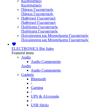
Κωπηλατικές
Κωπηλατικές
Πάγκοι Γυμναστικής
Πάγκοι Γυμναστικής
Παθητική Γυμναστική
Παθητική Γυμναστική
Ποδήλατα Γυμναστικής
Ποδήλατα Γυμναστικής
Πολυόργανα και Μηχανήματα Γυμναστικής
Πολυόργανα και Μηχανήματα Γυμναστικής
ELECTRONICS
Big Sales
Featured items
Audio
Audio Components
Audio
Audio Components
Gadgets
Bluetooth
/
Gaming
/
UPS & Αξεσουάρ
/
USB Sticks