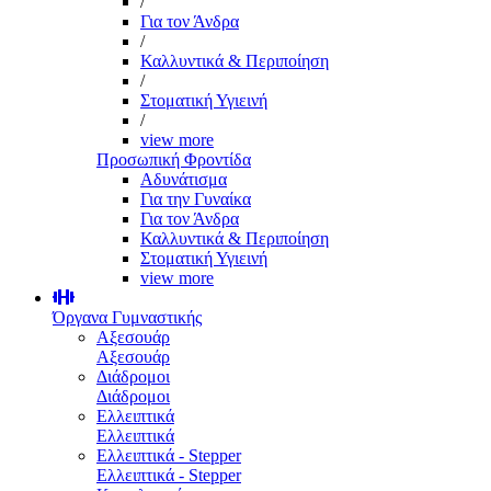
/
Για τον Άνδρα
/
Καλλυντικά & Περιποίηση
/
Στοματική Υγιεινή
/
view more
Προσωπική Φροντίδα
Αδυνάτισμα
Για την Γυναίκα
Για τον Άνδρα
Καλλυντικά & Περιποίηση
Στοματική Υγιεινή
view more
Όργανα Γυμναστικής
Αξεσουάρ
Αξεσουάρ
Διάδρομοι
Διάδρομοι
Ελλειπτικά
Ελλειπτικά
Ελλειπτικά - Stepper
Ελλειπτικά - Stepper