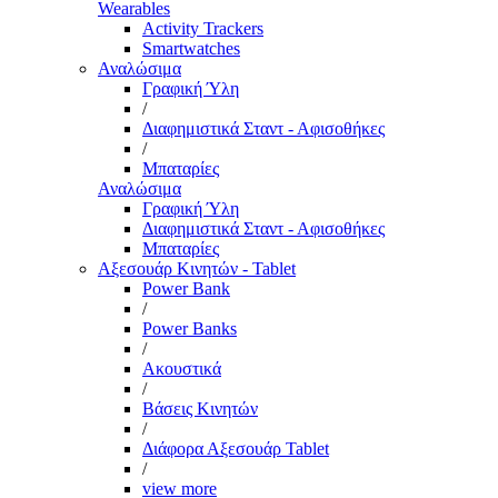
Wearables
Activity Trackers
Smartwatches
Αναλώσιμα
Γραφική Ύλη
/
Διαφημιστικά Σταντ - Αφισοθήκες
/
Μπαταρίες
Αναλώσιμα
Γραφική Ύλη
Διαφημιστικά Σταντ - Αφισοθήκες
Μπαταρίες
Αξεσουάρ Κινητών - Tablet
Power Bank
/
Power Banks
/
Ακουστικά
/
Βάσεις Κινητών
/
Διάφορα Αξεσουάρ Tablet
/
view more