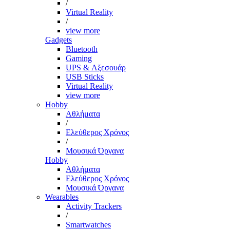
/
Virtual Reality
/
view more
Gadgets
Bluetooth
Gaming
UPS & Αξεσουάρ
USB Sticks
Virtual Reality
view more
Hobby
Αθλήματα
/
Ελεύθερος Χρόνος
/
Μουσικά Όργανα
Hobby
Αθλήματα
Ελεύθερος Χρόνος
Μουσικά Όργανα
Wearables
Activity Trackers
/
Smartwatches