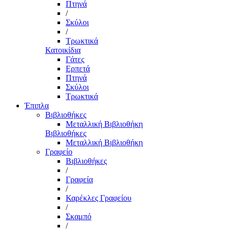
Πτηνά
/
Σκύλοι
/
Τρωκτικά
Κατοικίδια
Γάτες
Ερπετά
Πτηνά
Σκύλοι
Τρωκτικά
Έπιπλα
Βιβλιοθήκες
Μεταλλική Βιβλιοθήκη
Βιβλιοθήκες
Μεταλλική Βιβλιοθήκη
Γραφείο
Βιβλιοθήκες
/
Γραφεία
/
Καρέκλες Γραφείου
/
Σκαμπό
/