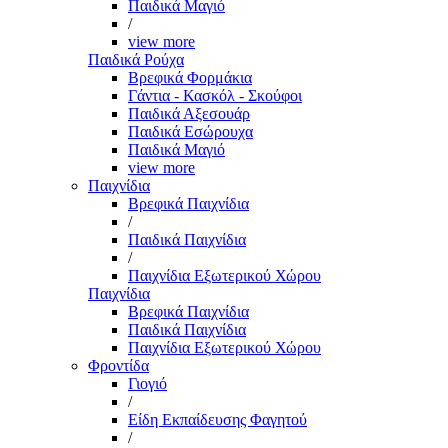
Παιδικά Μαγιό
/
view more
Παιδικά Ρούχα
Βρεφικά Φορμάκια
Γάντια - Κασκόλ - Σκούφοι
Παιδικά Αξεσουάρ
Παιδικά Εσώρουχα
Παιδικά Μαγιό
view more
Παιχνίδια
Βρεφικά Παιχνίδια
/
Παιδικά Παιχνίδια
/
Παιχνίδια Εξωτερικού Χώρου
Παιχνίδια
Βρεφικά Παιχνίδια
Παιδικά Παιχνίδια
Παιχνίδια Εξωτερικού Χώρου
Φροντίδα
Γιογιό
/
Είδη Εκπαίδευσης Φαγητού
/