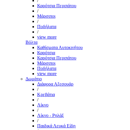
/
Καρότσια Περιπάτου
/
Μάρσιποι
/
Ποδήλατα
/
view more
Βόλτα
Καθίσματα Αυτοκινήτου
Καρότσια
Καρότσια Περιπάτου
Μάρσιποι
Ποδήλατα
view more
Δωμάτιο
Διάφορα Αξεσουάρ
/
Κρεβάτια
/
Λίκνο
/
Λίκνο - Ρηλάξ
/
Παιδικά Λευκά Είδη