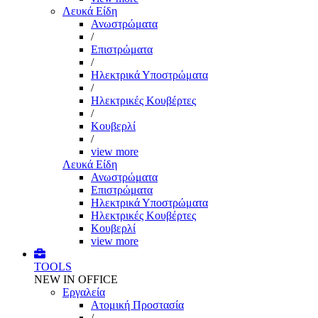
Λευκά Είδη
Ανωστρώματα
/
Επιστρώματα
/
Ηλεκτρικά Υποστρώματα
/
Ηλεκτρικές Κουβέρτες
/
Κουβερλί
/
view more
Λευκά Είδη
Ανωστρώματα
Επιστρώματα
Ηλεκτρικά Υποστρώματα
Ηλεκτρικές Κουβέρτες
Κουβερλί
view more
TOOLS
NEW IN OFFICE
Εργαλεία
Aτομική Προστασία
/