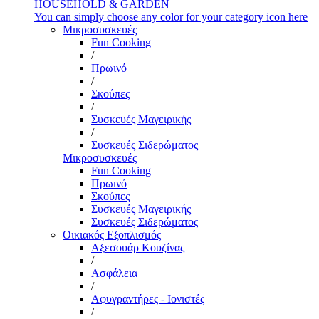
HOUSEHOLD & GARDEN
You can simply choose any color for your category icon here
Μικροσυσκευές
Fun Cooking
/
Πρωινό
/
Σκούπες
/
Συσκευές Μαγειρικής
/
Συσκευές Σιδερώματος
Μικροσυσκευές
Fun Cooking
Πρωινό
Σκούπες
Συσκευές Μαγειρικής
Συσκευές Σιδερώματος
Οικιακός Εξοπλισμός
Αξεσουάρ Κουζίνας
/
Ασφάλεια
/
Αφυγραντήρες - Ιονιστές
/