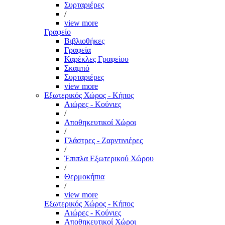
Συρταριέρες
/
view more
Γραφείο
Βιβλιοθήκες
Γραφεία
Καρέκλες Γραφείου
Σκαμπό
Συρταριέρες
view more
Εξωτερικός Χώρος - Κήπος
Αιώρες - Κούνιες
/
Αποθηκευτικοί Χώροι
/
Γλάστρες - Ζαρντινιέρες
/
Έπιπλα Εξωτερικού Χώρου
/
Θερμοκήπια
/
view more
Εξωτερικός Χώρος - Κήπος
Αιώρες - Κούνιες
Αποθηκευτικοί Χώροι