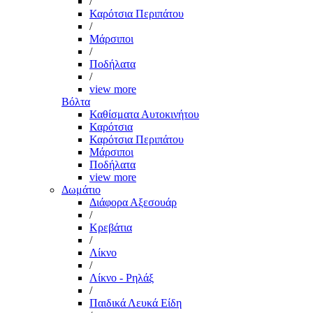
/
Καρότσια Περιπάτου
/
Μάρσιποι
/
Ποδήλατα
/
view more
Βόλτα
Καθίσματα Αυτοκινήτου
Καρότσια
Καρότσια Περιπάτου
Μάρσιποι
Ποδήλατα
view more
Δωμάτιο
Διάφορα Αξεσουάρ
/
Κρεβάτια
/
Λίκνο
/
Λίκνο - Ρηλάξ
/
Παιδικά Λευκά Είδη