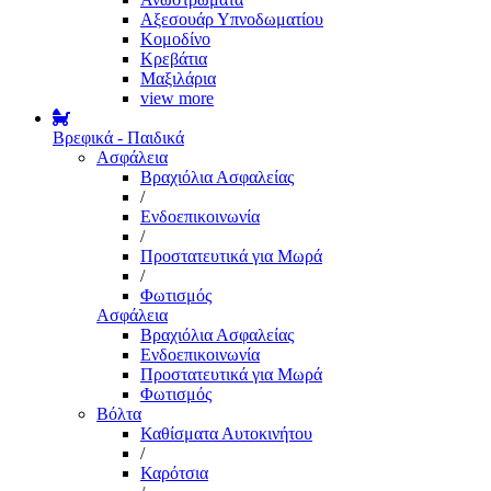
Αξεσουάρ Υπνοδωματίου
Κομοδίνο
Κρεβάτια
Μαξιλάρια
view more
Βρεφικά - Παιδικά
Ασφάλεια
Βραχιόλια Ασφαλείας
/
Ενδοεπικοινωνία
/
Προστατευτικά για Μωρά
/
Φωτισμός
Ασφάλεια
Βραχιόλια Ασφαλείας
Ενδοεπικοινωνία
Προστατευτικά για Μωρά
Φωτισμός
Βόλτα
Καθίσματα Αυτοκινήτου
/
Καρότσια