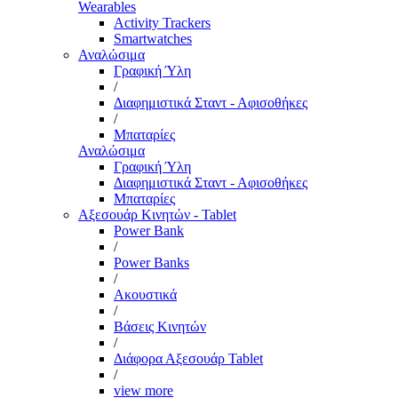
Wearables
Activity Trackers
Smartwatches
Αναλώσιμα
Γραφική Ύλη
/
Διαφημιστικά Σταντ - Αφισοθήκες
/
Μπαταρίες
Αναλώσιμα
Γραφική Ύλη
Διαφημιστικά Σταντ - Αφισοθήκες
Μπαταρίες
Αξεσουάρ Κινητών - Tablet
Power Bank
/
Power Banks
/
Ακουστικά
/
Βάσεις Κινητών
/
Διάφορα Αξεσουάρ Tablet
/
view more