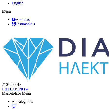
English
Menu
About us
Testimonials
2105200013
CALL US NOW
Marketplace Menu
All categories