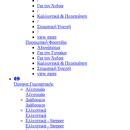
/
Για τον Άνδρα
/
Καλλυντικά & Περιποίηση
/
Στοματική Υγιεινή
/
view more
Προσωπική Φροντίδα
Αδυνάτισμα
Για την Γυναίκα
Για τον Άνδρα
Καλλυντικά & Περιποίηση
Στοματική Υγιεινή
view more
Όργανα Γυμναστικής
Αξεσουάρ
Αξεσουάρ
Διάδρομοι
Διάδρομοι
Ελλειπτικά
Ελλειπτικά
Ελλειπτικά - Stepper
Ελλειπτικά - Stepper