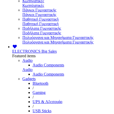
Κωπηλατικές
Κωπηλατικές
Πάγκοι Γυμναστικής
Πάγκοι Γυμναστικής
Παθητική Γυμναστική
Παθητική Γυμναστική
Ποδήλατα Γυμναστικής
Ποδήλατα Γυμναστικής
Πολυόργανα και Μηχανήματα Γυμναστικής
Πολυόργανα και Μηχανήματα Γυμναστικής
ELECTRONICS
Big Sales
Featured items
Audio
Audio Components
Audio
Audio Components
Gadgets
Bluetooth
/
Gaming
/
UPS & Αξεσουάρ
/
USB Sticks