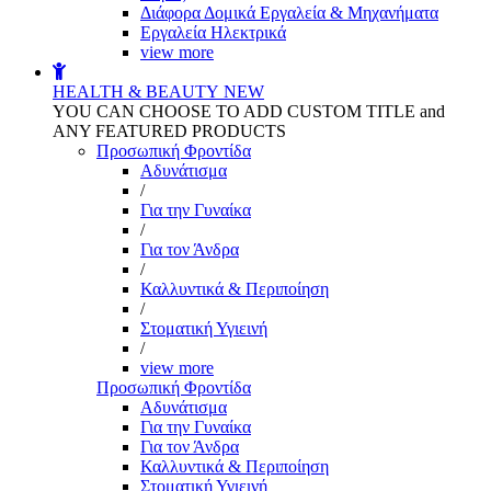
Διάφορα Δομικά Εργαλεία & Μηχανήματα
Εργαλεία Ηλεκτρικά
view more
HEALTH & BEAUTY
NEW
YOU CAN CHOOSE TO ADD CUSTOM TITLE and
ANY FEATURED PRODUCTS
Προσωπική Φροντίδα
Αδυνάτισμα
/
Για την Γυναίκα
/
Για τον Άνδρα
/
Καλλυντικά & Περιποίηση
/
Στοματική Υγιεινή
/
view more
Προσωπική Φροντίδα
Αδυνάτισμα
Για την Γυναίκα
Για τον Άνδρα
Καλλυντικά & Περιποίηση
Στοματική Υγιεινή