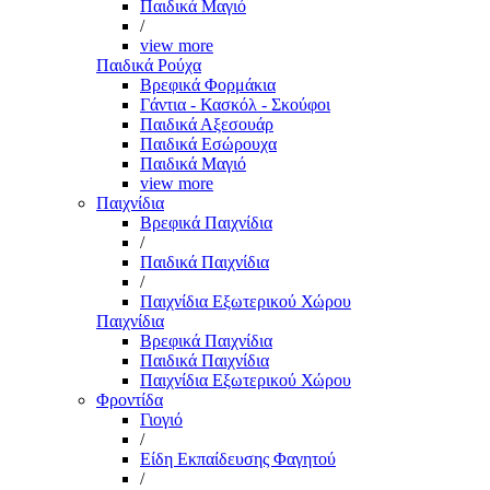
Παιδικά Μαγιό
/
view more
Παιδικά Ρούχα
Βρεφικά Φορμάκια
Γάντια - Κασκόλ - Σκούφοι
Παιδικά Αξεσουάρ
Παιδικά Εσώρουχα
Παιδικά Μαγιό
view more
Παιχνίδια
Βρεφικά Παιχνίδια
/
Παιδικά Παιχνίδια
/
Παιχνίδια Εξωτερικού Χώρου
Παιχνίδια
Βρεφικά Παιχνίδια
Παιδικά Παιχνίδια
Παιχνίδια Εξωτερικού Χώρου
Φροντίδα
Γιογιό
/
Είδη Εκπαίδευσης Φαγητού
/