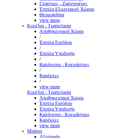
Γλάστρες - Ζαρντινιέρες
Έπιπλα Εξωτερικού Χώρου
Θερμοκήπια
view more
Κουζίνα - Τραπεζαρία
Αποθηκευτικοί Χώροι
/
Έπιπλα Εισόδου
/
Έπιπλα Υποδοχής
/
Καλόγεροι - Κρεμάστρες
/
Καρέκλες
/
view more
Κουζίνα - Τραπεζαρία
Αποθηκευτικοί Χώροι
Έπιπλα Εισόδου
Έπιπλα Υποδοχής
Καλόγεροι - Κρεμάστρες
Καρέκλες
view more
Μπάνιο
Αξεσουάρ