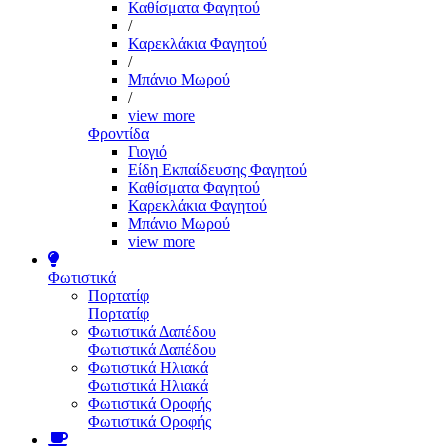
Καθίσματα Φαγητού
/
Καρεκλάκια Φαγητού
/
Μπάνιο Μωρού
/
view more
Φροντίδα
Γιογιό
Είδη Εκπαίδευσης Φαγητού
Καθίσματα Φαγητού
Καρεκλάκια Φαγητού
Μπάνιο Μωρού
view more
Φωτιστικά
Πορτατίφ
Πορτατίφ
Φωτιστικά Δαπέδου
Φωτιστικά Δαπέδου
Φωτιστικά Ηλιακά
Φωτιστικά Ηλιακά
Φωτιστικά Οροφής
Φωτιστικά Οροφής