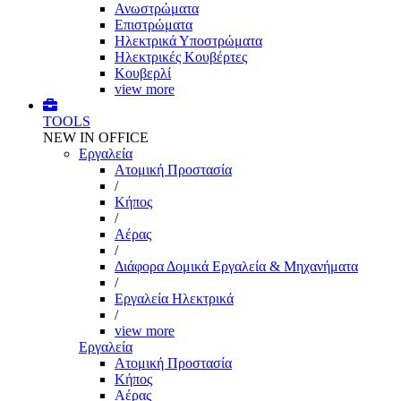
Ανωστρώματα
Επιστρώματα
Ηλεκτρικά Υποστρώματα
Ηλεκτρικές Κουβέρτες
Κουβερλί
view more
TOOLS
NEW IN OFFICE
Εργαλεία
Aτομική Προστασία
/
Kήπος
/
Αέρας
/
Διάφορα Δομικά Εργαλεία & Μηχανήματα
/
Εργαλεία Ηλεκτρικά
/
view more
Εργαλεία
Aτομική Προστασία
Kήπος
Αέρας