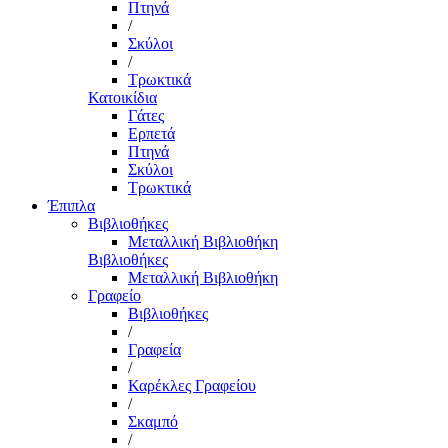
Πτηνά
/
Σκύλοι
/
Τρωκτικά
Κατοικίδια
Γάτες
Ερπετά
Πτηνά
Σκύλοι
Τρωκτικά
Έπιπλα
Βιβλιοθήκες
Μεταλλική Βιβλιοθήκη
Βιβλιοθήκες
Μεταλλική Βιβλιοθήκη
Γραφείο
Βιβλιοθήκες
/
Γραφεία
/
Καρέκλες Γραφείου
/
Σκαμπό
/