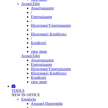
Λευκά Είδη
Ανωστρώματα
/
Επιστρώματα
/
Ηλεκτρικά Υποστρώματα
/
Ηλεκτρικές Κουβέρτες
/
Κουβερλί
/
view more
Λευκά Είδη
Ανωστρώματα
Επιστρώματα
Ηλεκτρικά Υποστρώματα
Ηλεκτρικές Κουβέρτες
Κουβερλί
view more
TOOLS
NEW IN OFFICE
Εργαλεία
Aτομική Προστασία
/