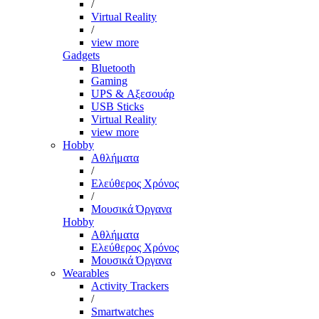
/
Virtual Reality
/
view more
Gadgets
Bluetooth
Gaming
UPS & Αξεσουάρ
USB Sticks
Virtual Reality
view more
Hobby
Αθλήματα
/
Ελεύθερος Χρόνος
/
Μουσικά Όργανα
Hobby
Αθλήματα
Ελεύθερος Χρόνος
Μουσικά Όργανα
Wearables
Activity Trackers
/
Smartwatches