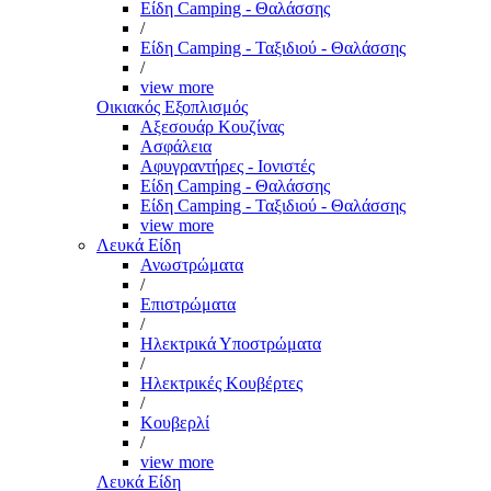
Είδη Camping - Θαλάσσης
/
Είδη Camping - Ταξιδιού - Θαλάσσης
/
view more
Οικιακός Εξοπλισμός
Αξεσουάρ Κουζίνας
Ασφάλεια
Αφυγραντήρες - Ιονιστές
Είδη Camping - Θαλάσσης
Είδη Camping - Ταξιδιού - Θαλάσσης
view more
Λευκά Είδη
Ανωστρώματα
/
Επιστρώματα
/
Ηλεκτρικά Υποστρώματα
/
Ηλεκτρικές Κουβέρτες
/
Κουβερλί
/
view more
Λευκά Είδη