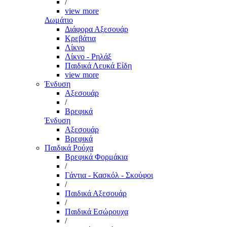
/
view more
Δωμάτιο
Διάφορα Αξεσουάρ
Κρεβάτια
Λίκνο
Λίκνο - Ρηλάξ
Παιδικά Λευκά Είδη
view more
Ένδυση
Αξεσουάρ
/
Βρεφικά
Ένδυση
Αξεσουάρ
Βρεφικά
Παιδικά Ρούχα
Βρεφικά Φορμάκια
/
Γάντια - Κασκόλ - Σκούφοι
/
Παιδικά Αξεσουάρ
/
Παιδικά Εσώρουχα
/