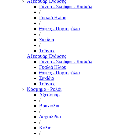
Αξεσουάρ Ένδυσης
Γάντια - Σκούφοι - Κασκόλ
/
Γυαλιά Ηλίου
/
Θήκες - Πορτοφόλια
/
Σακίδια
/
Τσάντες
Αξεσουάρ Ένδυσης
Γάντια - Σκούφοι - Κασκόλ
Γυαλιά Ηλίου
Θήκες - Πορτοφόλια
Σακίδια
Τσάντες
Κόσμημα - Ρολόι
Αξεσουάρ
/
Βραχιόλια
/
Δαχτυλίδια
/
Κολιέ
/