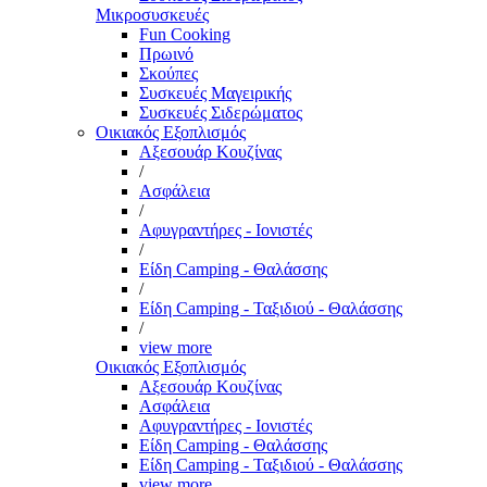
Μικροσυσκευές
Fun Cooking
Πρωινό
Σκούπες
Συσκευές Μαγειρικής
Συσκευές Σιδερώματος
Οικιακός Εξοπλισμός
Αξεσουάρ Κουζίνας
/
Ασφάλεια
/
Αφυγραντήρες - Ιονιστές
/
Είδη Camping - Θαλάσσης
/
Είδη Camping - Ταξιδιού - Θαλάσσης
/
view more
Οικιακός Εξοπλισμός
Αξεσουάρ Κουζίνας
Ασφάλεια
Αφυγραντήρες - Ιονιστές
Είδη Camping - Θαλάσσης
Είδη Camping - Ταξιδιού - Θαλάσσης
view more