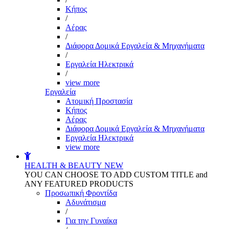
Kήπος
/
Αέρας
/
Διάφορα Δομικά Εργαλεία & Μηχανήματα
/
Εργαλεία Ηλεκτρικά
/
view more
Εργαλεία
Aτομική Προστασία
Kήπος
Αέρας
Διάφορα Δομικά Εργαλεία & Μηχανήματα
Εργαλεία Ηλεκτρικά
view more
HEALTH & BEAUTY
NEW
YOU CAN CHOOSE TO ADD CUSTOM TITLE and
ANY FEATURED PRODUCTS
Προσωπική Φροντίδα
Αδυνάτισμα
/
Για την Γυναίκα