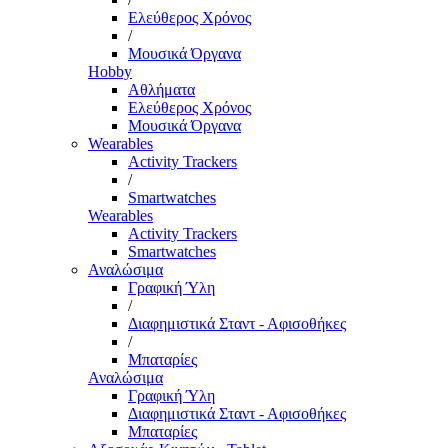
Ελεύθερος Χρόνος
/
Μουσικά Όργανα
Hobby
Αθλήματα
Ελεύθερος Χρόνος
Μουσικά Όργανα
Wearables
Activity Trackers
/
Smartwatches
Wearables
Activity Trackers
Smartwatches
Αναλώσιμα
Γραφική Ύλη
/
Διαφημιστικά Σταντ - Αφισοθήκες
/
Μπαταρίες
Αναλώσιμα
Γραφική Ύλη
Διαφημιστικά Σταντ - Αφισοθήκες
Μπαταρίες