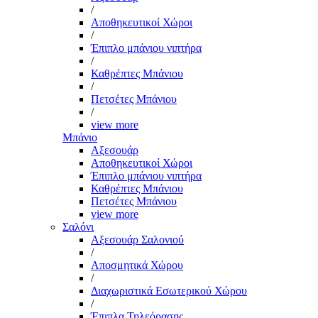
/
Αποθηκευτικοί Χώροι
/
Έπιπλο μπάνιου νιπτήρα
/
Καθρέπτες Μπάνιου
/
Πετσέτες Μπάνιου
/
view more
Μπάνιο
Αξεσουάρ
Αποθηκευτικοί Χώροι
Έπιπλο μπάνιου νιπτήρα
Καθρέπτες Μπάνιου
Πετσέτες Μπάνιου
view more
Σαλόνι
Αξεσουάρ Σαλονιού
/
Αποσμητικά Χώρου
/
Διαχωριστικά Εσωτερικού Χώρου
/
Έπιπλα Τηλεόρασης