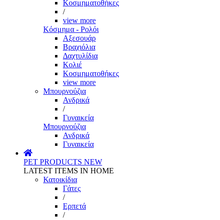
Κοσμηματοθήκες
/
view more
Κόσμημα - Ρολόι
Αξεσουάρ
Βραχιόλια
Δαχτυλίδια
Κολιέ
Κοσμηματοθήκες
view more
Μπουρνούζια
Ανδρικά
/
Γυναικεία
Μπουρνούζια
Ανδρικά
Γυναικεία
PET PRODUCTS
NEW
LATEST ITEMS IN HOME
Κατοικίδια
Γάτες
/
Ερπετά
/