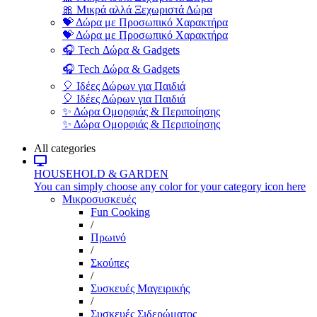
🎀 Μικρά αλλά Ξεχωριστά Δώρα
💝 Δώρα με Προσωπικό Χαρακτήρα
💝 Δώρα με Προσωπικό Χαρακτήρα
🎧 Tech Δώρα & Gadgets
🎧 Tech Δώρα & Gadgets
🎈 Ιδέες Δώρων για Παιδιά
🎈 Ιδέες Δώρων για Παιδιά
✨ Δώρα Ομορφιάς & Περιποίησης
✨ Δώρα Ομορφιάς & Περιποίησης
All categories
HOUSEHOLD & GARDEN
You can simply choose any color for your category icon here
Μικροσυσκευές
Fun Cooking
/
Πρωινό
/
Σκούπες
/
Συσκευές Μαγειρικής
/
Συσκευές Σιδερώματος