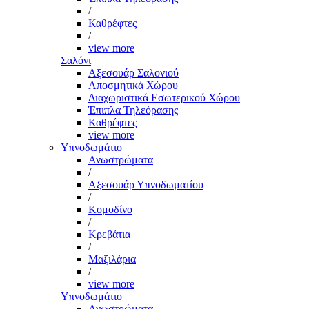
/
Καθρέφτες
/
view more
Σαλόνι
Αξεσουάρ Σαλονιού
Αποσμητικά Χώρου
Διαχωριστικά Εσωτερικού Χώρου
Έπιπλα Τηλεόρασης
Καθρέφτες
view more
Υπνοδωμάτιο
Ανωστρώματα
/
Αξεσουάρ Υπνοδωματίου
/
Κομοδίνο
/
Κρεβάτια
/
Μαξιλάρια
/
view more
Υπνοδωμάτιο
Ανωστρώματα