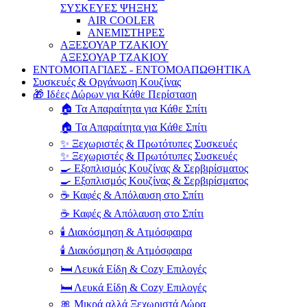
ΣΥΣΚΕΥΕΣ ΨΗΞΗΣ
AIR COOLER
ΑΝΕΜΙΣΤΗΡΕΣ
ΑΞΕΣΟΥΑΡ ΤΖΑΚΙΟΥ
ΑΞΕΣΟΥΑΡ ΤΖΑΚΙΟΥ
ΕΝΤΟΜΟΠΑΓΙΔΕΣ - ΕΝΤΟΜΟΑΠΩΘΗΤΙΚΑ
Συσκευές & Οργάνωση Κουζίνας
🎁 Ιδέες Δώρων για Κάθε Περίσταση
🏠 Τα Απαραίτητα για Κάθε Σπίτι
🏠 Τα Απαραίτητα για Κάθε Σπίτι
✨ Ξεχωριστές & Πρωτότυπες Συσκευές
✨ Ξεχωριστές & Πρωτότυπες Συσκευές
🍳 Εξοπλισμός Κουζίνας & Σερβιρίσματος
🍳 Εξοπλισμός Κουζίνας & Σερβιρίσματος
☕ Καφές & Απόλαυση στο Σπίτι
☕ Καφές & Απόλαυση στο Σπίτι
🕯️ Διακόσμηση & Ατμόσφαιρα
🕯️ Διακόσμηση & Ατμόσφαιρα
🛏️ Λευκά Είδη & Cozy Επιλογές
🛏️ Λευκά Είδη & Cozy Επιλογές
🎀 Μικρά αλλά Ξεχωριστά Δώρα