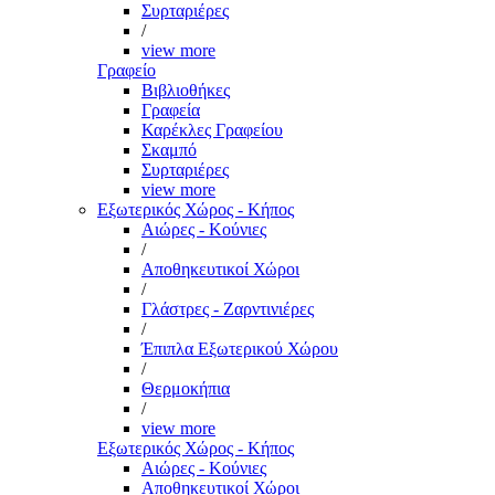
Συρταριέρες
/
view more
Γραφείο
Βιβλιοθήκες
Γραφεία
Καρέκλες Γραφείου
Σκαμπό
Συρταριέρες
view more
Εξωτερικός Χώρος - Κήπος
Αιώρες - Κούνιες
/
Αποθηκευτικοί Χώροι
/
Γλάστρες - Ζαρντινιέρες
/
Έπιπλα Εξωτερικού Χώρου
/
Θερμοκήπια
/
view more
Εξωτερικός Χώρος - Κήπος
Αιώρες - Κούνιες
Αποθηκευτικοί Χώροι