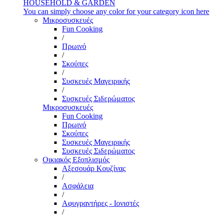
HOUSEHOLD & GARDEN
You can simply choose any color for your category icon here
Μικροσυσκευές
Fun Cooking
/
Πρωινό
/
Σκούπες
/
Συσκευές Μαγειρικής
/
Συσκευές Σιδερώματος
Μικροσυσκευές
Fun Cooking
Πρωινό
Σκούπες
Συσκευές Μαγειρικής
Συσκευές Σιδερώματος
Οικιακός Εξοπλισμός
Αξεσουάρ Κουζίνας
/
Ασφάλεια
/
Αφυγραντήρες - Ιονιστές
/