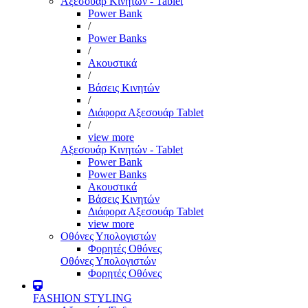
Αξεσουάρ Κινητών - Tablet
Power Bank
/
Power Banks
/
Ακουστικά
/
Βάσεις Κινητών
/
Διάφορα Αξεσουάρ Tablet
/
view more
Αξεσουάρ Κινητών - Tablet
Power Bank
Power Banks
Ακουστικά
Βάσεις Κινητών
Διάφορα Αξεσουάρ Tablet
view more
Οθόνες Υπολογιστών
Φορητές Οθόνες
Οθόνες Υπολογιστών
Φορητές Οθόνες
FASHION STYLING