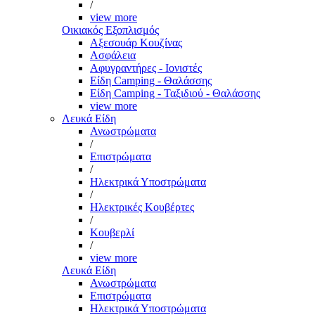
/
view more
Οικιακός Εξοπλισμός
Αξεσουάρ Κουζίνας
Ασφάλεια
Αφυγραντήρες - Ιονιστές
Είδη Camping - Θαλάσσης
Είδη Camping - Ταξιδιού - Θαλάσσης
view more
Λευκά Είδη
Ανωστρώματα
/
Επιστρώματα
/
Ηλεκτρικά Υποστρώματα
/
Ηλεκτρικές Κουβέρτες
/
Κουβερλί
/
view more
Λευκά Είδη
Ανωστρώματα
Επιστρώματα
Ηλεκτρικά Υποστρώματα