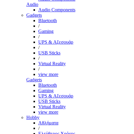
Audio
Audio Components
Gadgets
Bluetooth
/
Gaming
/
UPS & Αξεσουάρ
/
USB Sticks
/
Virtual Reality
/
view more
Gadgets
Bluetooth
Gaming
UPS & Αξεσουάρ
USB Sticks
Virtual Reality
view more
Hobby
Αθλήματα
/
Ελεύθερος Χρόνος