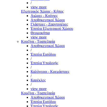
/
view more
Εξωτερικός Χώρος - Κήπος
Αιώρες - Κούνιες
Αποθηκευτικοί Χώροι
Γλάστρες - Ζαρντινιέρες
Έπιπλα Εξωτερικού Χώρου
Θερμοκήπια
view more
Κουζίνα - Τραπεζαρία
Αποθηκευτικοί Χώροι
/
Έπιπλα Εισόδου
/
Έπιπλα Υποδοχής
/
Καλόγεροι - Κρεμάστρες
/
Καρέκλες
/
view more
Κουζίνα - Τραπεζαρία
Αποθηκευτικοί Χώροι
Έπιπλα Εισόδου
Έπιπλα Υποδοχής