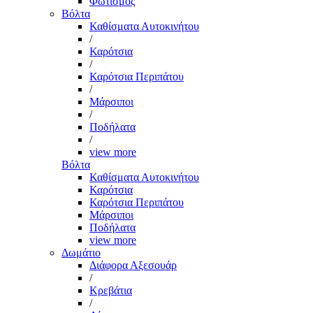
Φωτισμός
Βόλτα
Καθίσματα Αυτοκινήτου
/
Καρότσια
/
Καρότσια Περιπάτου
/
Μάρσιποι
/
Ποδήλατα
/
view more
Βόλτα
Καθίσματα Αυτοκινήτου
Καρότσια
Καρότσια Περιπάτου
Μάρσιποι
Ποδήλατα
view more
Δωμάτιο
Διάφορα Αξεσουάρ
/
Κρεβάτια
/