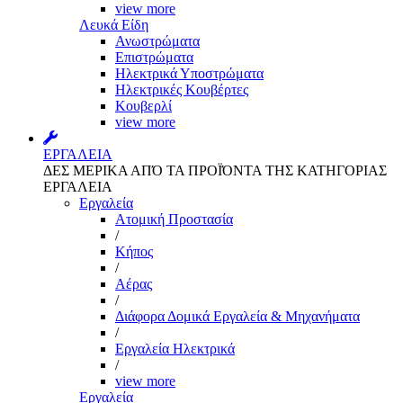
view more
Λευκά Είδη
Ανωστρώματα
Επιστρώματα
Ηλεκτρικά Υποστρώματα
Ηλεκτρικές Κουβέρτες
Κουβερλί
view more
ΕΡΓΑΛΕΙΑ
ΔΕΣ ΜΕΡΙΚΑ ΑΠΌ ΤΑ ΠΡΟΪΌΝΤΑ ΤΗΣ ΚΑΤΗΓΟΡΙΑΣ
ΕΡΓΑΛΕΙΑ
Εργαλεία
Aτομική Προστασία
/
Kήπος
/
Αέρας
/
Διάφορα Δομικά Εργαλεία & Μηχανήματα
/
Εργαλεία Ηλεκτρικά
/
view more
Εργαλεία