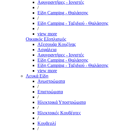
Αφυγραντήρες - Ιονιστές
/
Είδη Camping - Θαλάσσης
/
Είδη Camping - Ταξιδιού - Θαλάσσης
/
view more
Οικιακός Εξοπλισμός
Αξεσουάρ Κουζίνας
Ασφάλεια
Αφυγραντήρες - Ιονιστές
Είδη Camping - Θαλάσσης
Είδη Camping - Ταξιδιού - Θαλάσσης
view more
Λευκά Είδη
Ανωστρώματα
/
Επιστρώματα
/
Ηλεκτρικά Υποστρώματα
/
Ηλεκτρικές Κουβέρτες
/
Κουβερλί
/