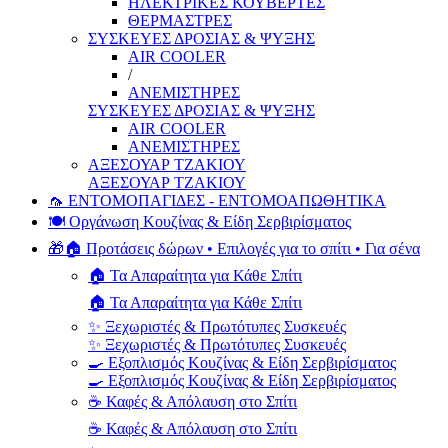
ΗΛΕΚΤΡΙΚΕΣ ΚΟΥΒΕΡΤΕΣ
ΘΕΡΜΑΣΤΡΕΣ
ΣΥΣΚΕΥΕΣ ΔΡΟΣΙΑΣ & ΨΥΞΗΣ
AIR COOLER
/
ΑΝΕΜΙΣΤΗΡΕΣ
ΣΥΣΚΕΥΕΣ ΔΡΟΣΙΑΣ & ΨΥΞΗΣ
AIR COOLER
ΑΝΕΜΙΣΤΗΡΕΣ
ΑΞΕΣΟΥΑΡ ΤΖΑΚΙΟΥ
ΑΞΕΣΟΥΑΡ ΤΖΑΚΙΟΥ
🦟 ΕΝΤΟΜΟΠΑΓΙΔΕΣ - ΕΝΤΟΜΟΑΠΩΘΗΤΙΚΑ
🍽️ Οργάνωση Κουζίνας & Είδη Σερβιρίσματος
🎁🏠 Προτάσεις δώρων • Επιλογές για το σπίτι • Για σένα
🏠 Τα Απαραίτητα για Κάθε Σπίτι
🏠 Τα Απαραίτητα για Κάθε Σπίτι
✨ Ξεχωριστές & Πρωτότυπες Συσκευές
✨ Ξεχωριστές & Πρωτότυπες Συσκευές
🍳 Εξοπλισμός Κουζίνας & Είδη Σερβιρίσματος
🍳 Εξοπλισμός Κουζίνας & Είδη Σερβιρίσματος
☕ Καφές & Απόλαυση στο Σπίτι
☕ Καφές & Απόλαυση στο Σπίτι