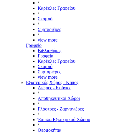
/
Καρέκλες Γραφείου
/
Σκαμπό
/
Συρταριέρες
/
view more
Γραφείο
Βιβλιοθήκες
Γραφεία
Καρέκλες Γραφείου
Σκαμπό
Συρταριέρες
view more
Εξωτερικός Χώρος - Κήπος
Αιώρες - Κούνιες
/
Αποθηκευτικοί Χώροι
/
Γλάστρες - Ζαρντινιέρες
/
Έπιπλα Εξωτερικού Χώρου
/
Θερμοκήπια