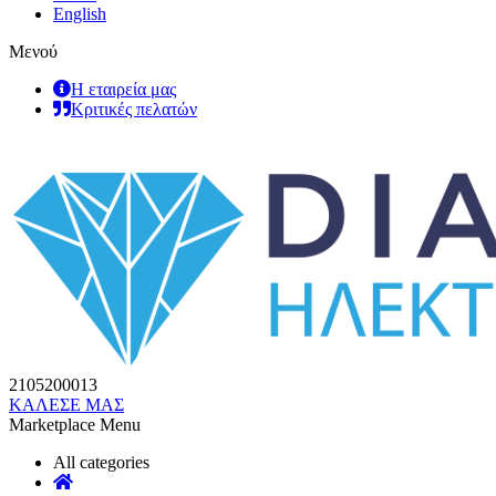
English
Μενού
Η εταιρεία μας
Κριτικές πελατών
2105200013
ΚΑΛΕΣΕ ΜΑΣ
Marketplace Menu
All categories