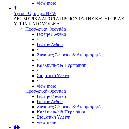
view more
Υγεία - Ομορφιά
NEW
ΔΕΣ ΜΕΡΙΚΑ ΑΠΌ ΤΑ ΠΡΟΪΌΝΤΑ ΤΗΣ ΚΑΤΗΓΟΡΙΑΣ
ΥΓΕΙΑ ΚΑΙ ΟΜΟΡΦΙΑ
Προσωπική Φροντίδα
Για την Γυναίκα
/
Για τον Άνδρα
/
Ζυγαριές Σώματος & Λιπομετρητές
/
Καλλυντικά & Περιποίηση
/
Στοματική Υγιεινή
/
view more
Προσωπική Φροντίδα
Για την Γυναίκα
Για τον Άνδρα
Ζυγαριές Σώματος & Λιπομετρητές
Καλλυντικά & Περιποίηση
Στοματική Υγιεινή
view more