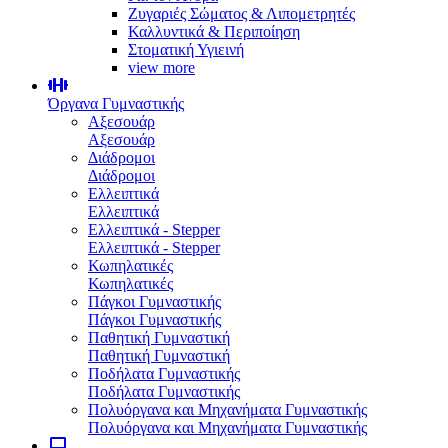
Ζυγαριές Σώματος & Λιπομετρητές
Καλλυντικά & Περιποίηση
Στοματική Υγιεινή
view more
Όργανα Γυμναστικής
Αξεσουάρ
Αξεσουάρ
Διάδρομοι
Διάδρομοι
Ελλειπτικά
Ελλειπτικά
Ελλειπτικά - Stepper
Ελλειπτικά - Stepper
Κωπηλατικές
Κωπηλατικές
Πάγκοι Γυμναστικής
Πάγκοι Γυμναστικής
Παθητική Γυμναστική
Παθητική Γυμναστική
Ποδήλατα Γυμναστικής
Ποδήλατα Γυμναστικής
Πολυόργανα και Μηχανήματα Γυμναστικής
Πολυόργανα και Μηχανήματα Γυμναστικής