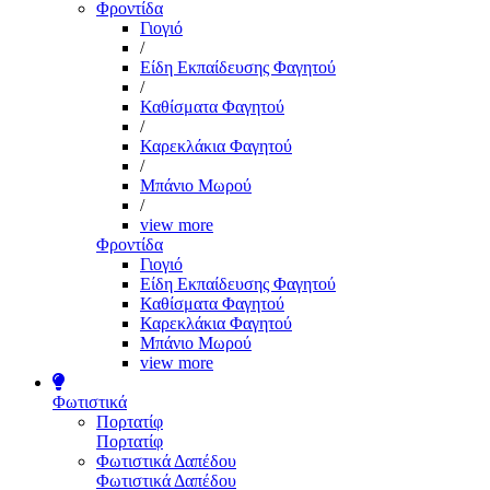
Φροντίδα
Γιογιό
/
Είδη Εκπαίδευσης Φαγητού
/
Καθίσματα Φαγητού
/
Καρεκλάκια Φαγητού
/
Μπάνιο Μωρού
/
view more
Φροντίδα
Γιογιό
Είδη Εκπαίδευσης Φαγητού
Καθίσματα Φαγητού
Καρεκλάκια Φαγητού
Μπάνιο Μωρού
view more
Φωτιστικά
Πορτατίφ
Πορτατίφ
Φωτιστικά Δαπέδου
Φωτιστικά Δαπέδου