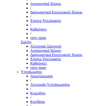
Αποσμητικά Χώρου
/
Διαχωριστικά Εσωτερικού Χώρου
/
Έπιπλα Τηλεόρασης
/
Καθρέφτες
/
view more
Σαλόνι
Αξεσουάρ Σαλονιού
Αποσμητικά Χώρου
Διαχωριστικά Εσωτερικού Χώρου
Έπιπλα Τηλεόρασης
Καθρέφτες
view more
Υπνοδωμάτιο
Ανωστρώματα
/
Αξεσουάρ Υπνοδωματίου
/
Κομοδίνο
/
Κρεβάτια
/