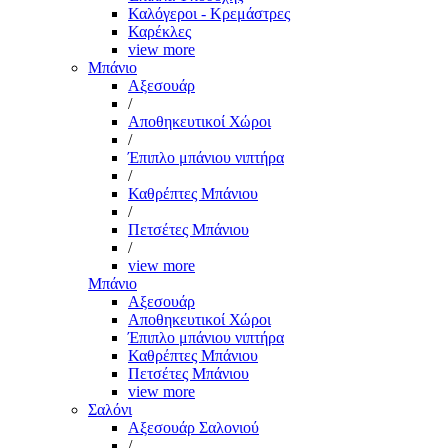
Καλόγεροι - Κρεμάστρες
Καρέκλες
view more
Μπάνιο
Αξεσουάρ
/
Αποθηκευτικοί Χώροι
/
Έπιπλο μπάνιου νιπτήρα
/
Καθρέπτες Μπάνιου
/
Πετσέτες Μπάνιου
/
view more
Μπάνιο
Αξεσουάρ
Αποθηκευτικοί Χώροι
Έπιπλο μπάνιου νιπτήρα
Καθρέπτες Μπάνιου
Πετσέτες Μπάνιου
view more
Σαλόνι
Αξεσουάρ Σαλονιού
/