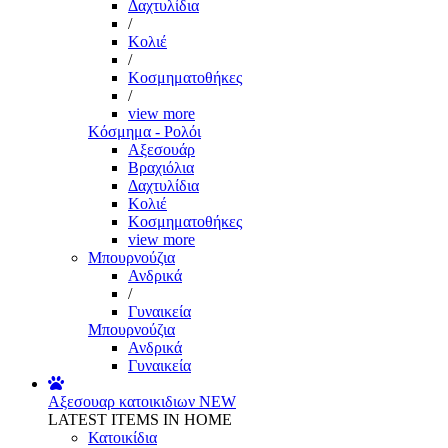
Δαχτυλίδια
/
Κολιέ
/
Κοσμηματοθήκες
/
view more
Κόσμημα - Ρολόι
Αξεσουάρ
Βραχιόλια
Δαχτυλίδια
Κολιέ
Κοσμηματοθήκες
view more
Μπουρνούζια
Ανδρικά
/
Γυναικεία
Μπουρνούζια
Ανδρικά
Γυναικεία
Αξεσουαρ κατοικιδιων
NEW
LATEST ITEMS IN HOME
Κατοικίδια