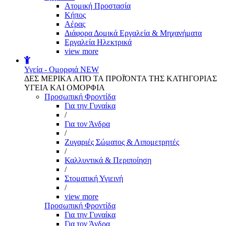
Aτομική Προστασία
Kήπος
Αέρας
Διάφορα Δομικά Εργαλεία & Μηχανήματα
Εργαλεία Ηλεκτρικά
view more
Υγεία - Ομορφιά
NEW
ΔΕΣ ΜΕΡΙΚΑ ΑΠΌ ΤΑ ΠΡΟΪΌΝΤΑ ΤΗΣ ΚΑΤΗΓΟΡΙΑΣ
ΥΓΕΙΑ ΚΑΙ ΟΜΟΡΦΙΑ
Προσωπική Φροντίδα
Για την Γυναίκα
/
Για τον Άνδρα
/
Ζυγαριές Σώματος & Λιπομετρητές
/
Καλλυντικά & Περιποίηση
/
Στοματική Υγιεινή
/
view more
Προσωπική Φροντίδα
Για την Γυναίκα
Για τον Άνδρα