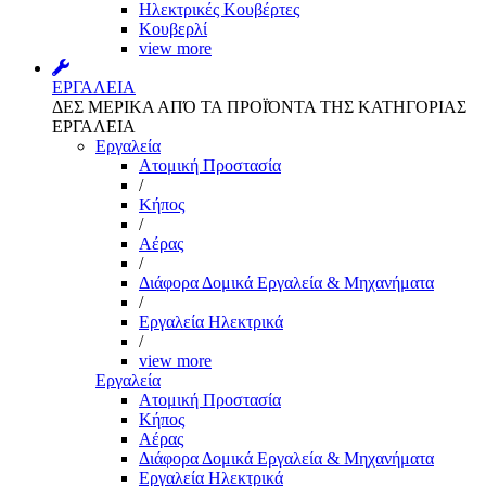
Ηλεκτρικές Κουβέρτες
Κουβερλί
view more
ΕΡΓΑΛΕΙΑ
ΔΕΣ ΜΕΡΙΚΑ ΑΠΌ ΤΑ ΠΡΟΪΌΝΤΑ ΤΗΣ ΚΑΤΗΓΟΡΙΑΣ
ΕΡΓΑΛΕΙΑ
Εργαλεία
Aτομική Προστασία
/
Kήπος
/
Αέρας
/
Διάφορα Δομικά Εργαλεία & Μηχανήματα
/
Εργαλεία Ηλεκτρικά
/
view more
Εργαλεία
Aτομική Προστασία
Kήπος
Αέρας
Διάφορα Δομικά Εργαλεία & Μηχανήματα
Εργαλεία Ηλεκτρικά