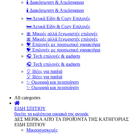
🕯️ Διακόσμηση & Ατμόσφαιρα
🕯️ Διακόσμηση & Ατμόσφαιρα
🛏️ Λευκά Είδη & Cozy Επιλογές
🛏️ Λευκά Είδη & Cozy Επιλογές
🎀 Μικρές αλλά ξεχωριστές επιλογές
🎀 Μικρές αλλά ξεχωριστές επιλογές
💝 Επιλογές με προσωπικό χαρακτήρα
💝 Επιλογές με προσωπικό χαρακτήρα
🎧 Tech επιλογές & gadgets
🎧 Tech επιλογές & gadgets
🎈 Ιδέες για παιδιά
🎈 Ιδέες για παιδιά
✨ Ομορφιά και περιποίηση
✨ Ομορφιά και περιποίηση
All categories
ΕΙΔΗ ΣΠΙΤΙΟΥ
βρείτε τα καλύτερα οικιακά της αγοράς
ΔΕΣ ΜΕΡΙΚΑ ΑΠΌ ΤΑ ΠΡΟΪΌΝΤΑ ΤΗΣ ΚΑΤΗΓΟΡΙΑΣ
ΕΙΔΗ ΣΠΙΤΙΟΥ
Μικροσυσκευές