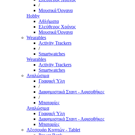
/
Μουσικά Όργανα
Hobby
Αθλήματα
Ελεύθερος Χρόνος
Μουσικά Όργανα
Wearables
Activity Trackers
/
Smartwatches
Wearables
Activity Trackers
Smartwatches
Αναλώσιμα
Γραφική Ύλη
/
Διαφημιστικά Σταντ - Αφισοθήκες
/
Μπαταρίες
Αναλώσιμα
Γραφική Ύλη
Διαφημιστικά Σταντ - Αφισοθήκες
Μπαταρίες
Αξεσουάρ Κινητών - Tablet