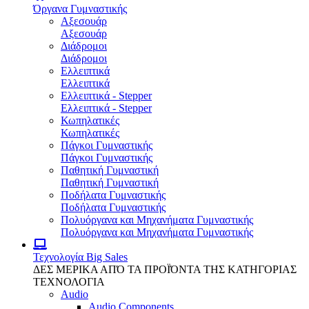
Όργανα Γυμναστικής
Αξεσουάρ
Αξεσουάρ
Διάδρομοι
Διάδρομοι
Ελλειπτικά
Ελλειπτικά
Ελλειπτικά - Stepper
Ελλειπτικά - Stepper
Κωπηλατικές
Κωπηλατικές
Πάγκοι Γυμναστικής
Πάγκοι Γυμναστικής
Παθητική Γυμναστική
Παθητική Γυμναστική
Ποδήλατα Γυμναστικής
Ποδήλατα Γυμναστικής
Πολυόργανα και Μηχανήματα Γυμναστικής
Πολυόργανα και Μηχανήματα Γυμναστικής
Τεχνολογία
Big Sales
ΔΕΣ ΜΕΡΙΚΑ ΑΠΌ ΤΑ ΠΡΟΪΌΝΤΑ ΤΗΣ ΚΑΤΗΓΟΡΙΑΣ
ΤΕΧΝΟΛΟΓΙΑ
Audio
Audio Components