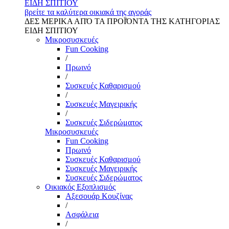
ΕΙΔΗ ΣΠΙΤΙΟΥ
βρείτε τα καλύτερα οικιακά της αγοράς
ΔΕΣ ΜΕΡΙΚΑ ΑΠΌ ΤΑ ΠΡΟΪΌΝΤΑ ΤΗΣ ΚΑΤΗΓΟΡΙΑΣ
ΕΙΔΗ ΣΠΙΤΙΟΥ
Μικροσυσκευές
Fun Cooking
/
Πρωινό
/
Συσκευές Καθαρισμού
/
Συσκευές Μαγειρικής
/
Συσκευές Σιδερώματος
Μικροσυσκευές
Fun Cooking
Πρωινό
Συσκευές Καθαρισμού
Συσκευές Μαγειρικής
Συσκευές Σιδερώματος
Οικιακός Εξοπλισμός
Αξεσουάρ Κουζίνας
/
Ασφάλεια
/