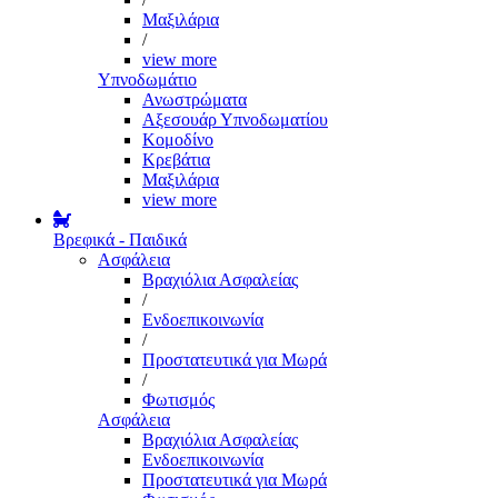
Μαξιλάρια
/
view more
Υπνοδωμάτιο
Ανωστρώματα
Αξεσουάρ Υπνοδωματίου
Κομοδίνο
Κρεβάτια
Μαξιλάρια
view more
Βρεφικά - Παιδικά
Ασφάλεια
Βραχιόλια Ασφαλείας
/
Ενδοεπικοινωνία
/
Προστατευτικά για Μωρά
/
Φωτισμός
Ασφάλεια
Βραχιόλια Ασφαλείας
Ενδοεπικοινωνία
Προστατευτικά για Μωρά