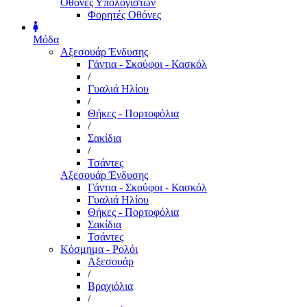
Οθόνες Υπολογιστών
Φορητές Οθόνες
Μόδα
Αξεσουάρ Ένδυσης
Γάντια - Σκούφοι - Κασκόλ
/
Γυαλιά Ηλίου
/
Θήκες - Πορτοφόλια
/
Σακίδια
/
Τσάντες
Αξεσουάρ Ένδυσης
Γάντια - Σκούφοι - Κασκόλ
Γυαλιά Ηλίου
Θήκες - Πορτοφόλια
Σακίδια
Τσάντες
Κόσμημα - Ρολόι
Αξεσουάρ
/
Βραχιόλια
/