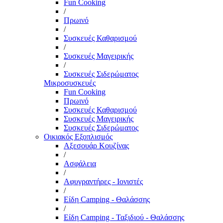
Fun Cooking
/
Πρωινό
/
Συσκευές Καθαρισμού
/
Συσκευές Μαγειρικής
/
Συσκευές Σιδερώματος
Μικροσυσκευές
Fun Cooking
Πρωινό
Συσκευές Καθαρισμού
Συσκευές Μαγειρικής
Συσκευές Σιδερώματος
Οικιακός Εξοπλισμός
Αξεσουάρ Κουζίνας
/
Ασφάλεια
/
Αφυγραντήρες - Ιονιστές
/
Είδη Camping - Θαλάσσης
/
Είδη Camping - Ταξιδιού - Θαλάσσης