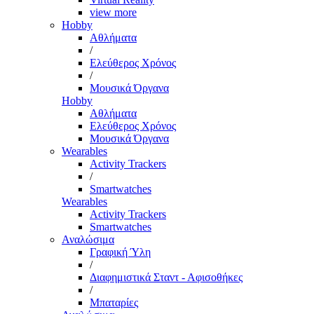
view more
Hobby
Αθλήματα
/
Ελεύθερος Χρόνος
/
Μουσικά Όργανα
Hobby
Αθλήματα
Ελεύθερος Χρόνος
Μουσικά Όργανα
Wearables
Activity Trackers
/
Smartwatches
Wearables
Activity Trackers
Smartwatches
Αναλώσιμα
Γραφική Ύλη
/
Διαφημιστικά Σταντ - Αφισοθήκες
/
Μπαταρίες