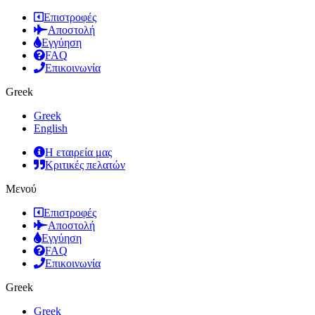
Επιστροφές
Αποστολή
Εγγύηση
FAQ
Επικοινωνία
Greek
Greek
English
Η εταιρεία μας
Κριτικές πελατών
Μενού
Επιστροφές
Αποστολή
Εγγύηση
FAQ
Επικοινωνία
Greek
Greek