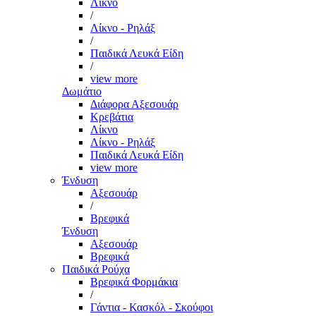
Λίκνο
/
Λίκνο - Ρηλάξ
/
Παιδικά Λευκά Είδη
/
view more
Δωμάτιο
Διάφορα Αξεσουάρ
Κρεβάτια
Λίκνο
Λίκνο - Ρηλάξ
Παιδικά Λευκά Είδη
view more
Ένδυση
Αξεσουάρ
/
Βρεφικά
Ένδυση
Αξεσουάρ
Βρεφικά
Παιδικά Ρούχα
Βρεφικά Φορμάκια
/
Γάντια - Κασκόλ - Σκούφοι