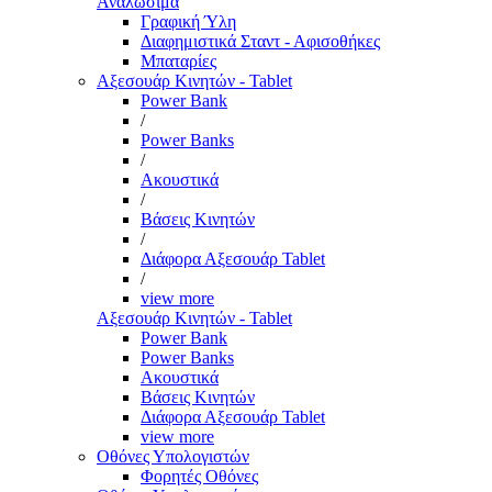
Αναλώσιμα
Γραφική Ύλη
Διαφημιστικά Σταντ - Αφισοθήκες
Μπαταρίες
Αξεσουάρ Κινητών - Tablet
Power Bank
/
Power Banks
/
Ακουστικά
/
Βάσεις Κινητών
/
Διάφορα Αξεσουάρ Tablet
/
view more
Αξεσουάρ Κινητών - Tablet
Power Bank
Power Banks
Ακουστικά
Βάσεις Κινητών
Διάφορα Αξεσουάρ Tablet
view more
Οθόνες Υπολογιστών
Φορητές Οθόνες