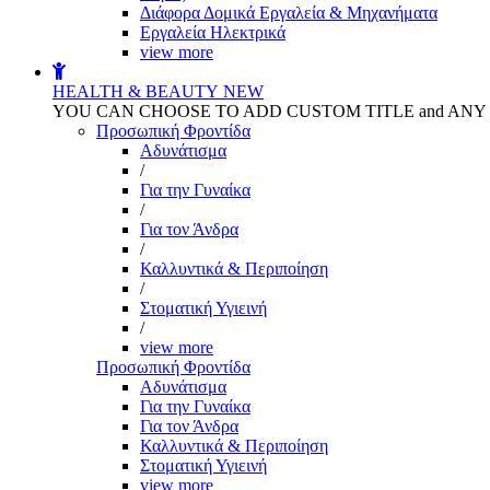
Διάφορα Δομικά Εργαλεία & Μηχανήματα
Εργαλεία Ηλεκτρικά
view more
HEALTH & BEAUTY
NEW
YOU CAN CHOOSE TO ADD CUSTOM TITLE and AN
Προσωπική Φροντίδα
Αδυνάτισμα
/
Για την Γυναίκα
/
Για τον Άνδρα
/
Καλλυντικά & Περιποίηση
/
Στοματική Υγιεινή
/
view more
Προσωπική Φροντίδα
Αδυνάτισμα
Για την Γυναίκα
Για τον Άνδρα
Καλλυντικά & Περιποίηση
Στοματική Υγιεινή
view more