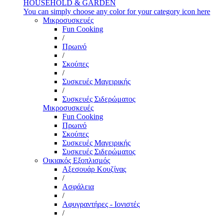
HOUSEHOLD & GARDEN
You can simply choose any color for your category icon here
Μικροσυσκευές
Fun Cooking
/
Πρωινό
/
Σκούπες
/
Συσκευές Μαγειρικής
/
Συσκευές Σιδερώματος
Μικροσυσκευές
Fun Cooking
Πρωινό
Σκούπες
Συσκευές Μαγειρικής
Συσκευές Σιδερώματος
Οικιακός Εξοπλισμός
Αξεσουάρ Κουζίνας
/
Ασφάλεια
/
Αφυγραντήρες - Ιονιστές
/