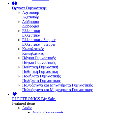
Όργανα Γυμναστικής
Αξεσουάρ
Αξεσουάρ
Διάδρομοι
Διάδρομοι
Ελλειπτικά
Ελλειπτικά
Ελλειπτικά - Stepper
Ελλειπτικά - Stepper
Κωπηλατικές
Κωπηλατικές
Πάγκοι Γυμναστικής
Πάγκοι Γυμναστικής
Παθητική Γυμναστική
Παθητική Γυμναστική
Ποδήλατα Γυμναστικής
Ποδήλατα Γυμναστικής
Πολυόργανα και Μηχανήματα Γυμναστικής
Πολυόργανα και Μηχανήματα Γυμναστικής
ELECTRONICS
Big Sales
Featured items
Audio
Audio Components