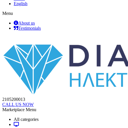
English
Menu
About us
Testimonials
2105200013
CALL US NOW
Marketplace Menu
All categories