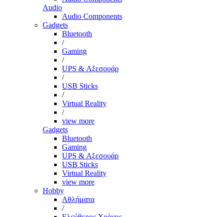
Audio
Audio Components
Gadgets
Bluetooth
/
Gaming
/
UPS & Αξεσουάρ
/
USB Sticks
/
Virtual Reality
/
view more
Gadgets
Bluetooth
Gaming
UPS & Αξεσουάρ
USB Sticks
Virtual Reality
view more
Hobby
Αθλήματα
/
Ελεύθερος Χρόνος