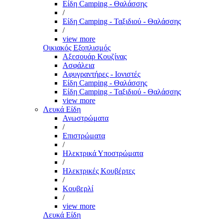
Είδη Camping - Θαλάσσης
/
Είδη Camping - Ταξιδιού - Θαλάσσης
/
view more
Οικιακός Εξοπλισμός
Αξεσουάρ Κουζίνας
Ασφάλεια
Αφυγραντήρες - Ιονιστές
Είδη Camping - Θαλάσσης
Είδη Camping - Ταξιδιού - Θαλάσσης
view more
Λευκά Είδη
Ανωστρώματα
/
Επιστρώματα
/
Ηλεκτρικά Υποστρώματα
/
Ηλεκτρικές Κουβέρτες
/
Κουβερλί
/
view more
Λευκά Είδη