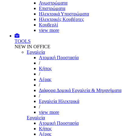
Ανωστρώματα
Επιστρώματα
Ηλεκτρικά Υποστρώματα
Ηλεκτρικές Κουβέρτες
Κουβερλί
view more
TOOLS
NEW IN OFFICE
Εργαλεία
Aτομική Προστασία
/
Kήπος
/
Αέρας
/
Διάφορα Δομικά Εργαλεία & Μηχανήματα
/
Εργαλεία Ηλεκτρικά
/
view more
Εργαλεία
Aτομική Προστασία
Kήπος
Αέρας