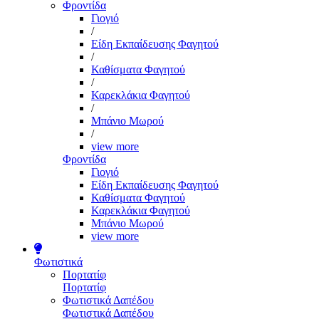
Φροντίδα
Γιογιό
/
Είδη Εκπαίδευσης Φαγητού
/
Καθίσματα Φαγητού
/
Καρεκλάκια Φαγητού
/
Μπάνιο Μωρού
/
view more
Φροντίδα
Γιογιό
Είδη Εκπαίδευσης Φαγητού
Καθίσματα Φαγητού
Καρεκλάκια Φαγητού
Μπάνιο Μωρού
view more
Φωτιστικά
Πορτατίφ
Πορτατίφ
Φωτιστικά Δαπέδου
Φωτιστικά Δαπέδου