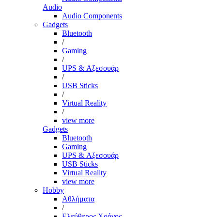
Audio
Audio Components
Gadgets
Bluetooth
/
Gaming
/
UPS & Αξεσουάρ
/
USB Sticks
/
Virtual Reality
/
view more
Gadgets
Bluetooth
Gaming
UPS & Αξεσουάρ
USB Sticks
Virtual Reality
view more
Hobby
Αθλήματα
/
Ελεύθερος Χρόνος