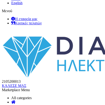
English
Μενού
Η εταιρεία μας
Κριτικές πελατών
2105200013
ΚΑΛΕΣΕ ΜΑΣ
Marketplace Menu
All categories