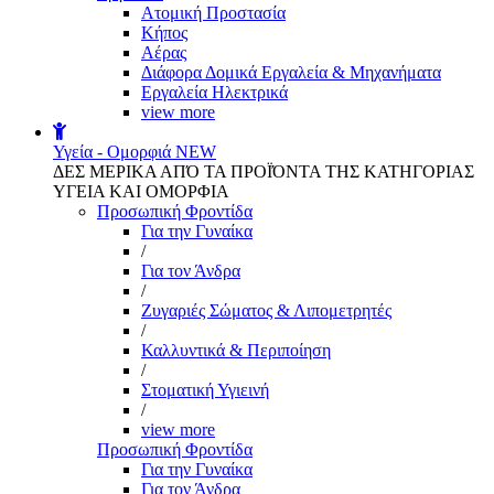
Aτομική Προστασία
Kήπος
Αέρας
Διάφορα Δομικά Εργαλεία & Μηχανήματα
Εργαλεία Ηλεκτρικά
view more
Υγεία - Ομορφιά
NEW
ΔΕΣ ΜΕΡΙΚΑ ΑΠΌ ΤΑ ΠΡΟΪΌΝΤΑ ΤΗΣ ΚΑΤΗΓΟΡΙΑΣ
ΥΓΕΙΑ ΚΑΙ ΟΜΟΡΦΙΑ
Προσωπική Φροντίδα
Για την Γυναίκα
/
Για τον Άνδρα
/
Ζυγαριές Σώματος & Λιπομετρητές
/
Καλλυντικά & Περιποίηση
/
Στοματική Υγιεινή
/
view more
Προσωπική Φροντίδα
Για την Γυναίκα
Για τον Άνδρα