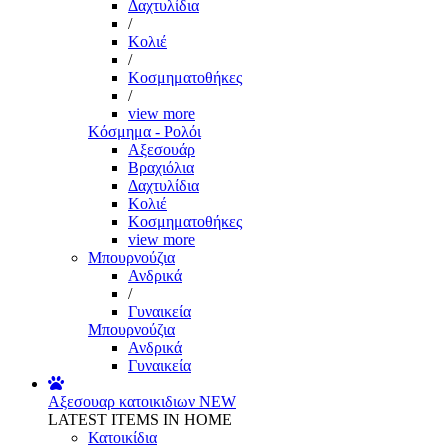
Δαχτυλίδια
/
Κολιέ
/
Κοσμηματοθήκες
/
view more
Κόσμημα - Ρολόι
Αξεσουάρ
Βραχιόλια
Δαχτυλίδια
Κολιέ
Κοσμηματοθήκες
view more
Μπουρνούζια
Ανδρικά
/
Γυναικεία
Μπουρνούζια
Ανδρικά
Γυναικεία
Αξεσουαρ κατοικιδιων
NEW
LATEST ITEMS IN HOME
Κατοικίδια