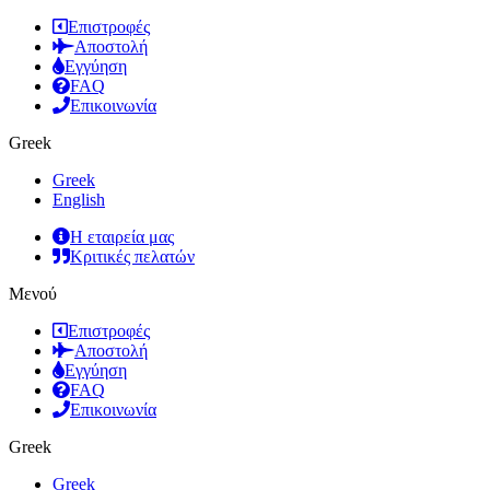
Επιστροφές
Αποστολή
Εγγύηση
FAQ
Επικοινωνία
Greek
Greek
English
Η εταιρεία μας
Κριτικές πελατών
Μενού
Επιστροφές
Αποστολή
Εγγύηση
FAQ
Επικοινωνία
Greek
Greek