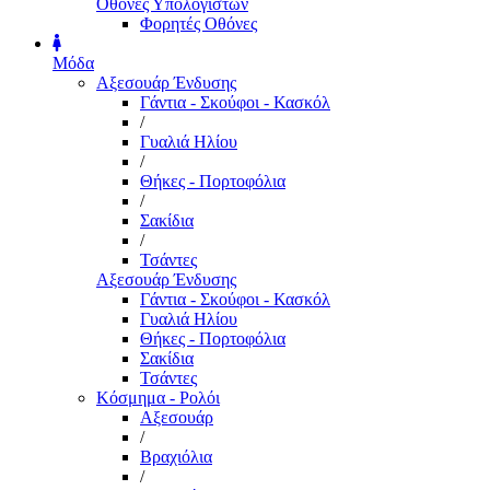
Οθόνες Υπολογιστών
Φορητές Οθόνες
Μόδα
Αξεσουάρ Ένδυσης
Γάντια - Σκούφοι - Κασκόλ
/
Γυαλιά Ηλίου
/
Θήκες - Πορτοφόλια
/
Σακίδια
/
Τσάντες
Αξεσουάρ Ένδυσης
Γάντια - Σκούφοι - Κασκόλ
Γυαλιά Ηλίου
Θήκες - Πορτοφόλια
Σακίδια
Τσάντες
Κόσμημα - Ρολόι
Αξεσουάρ
/
Βραχιόλια
/