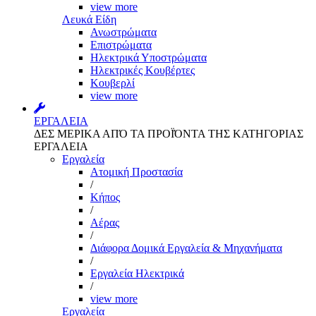
view more
Λευκά Είδη
Ανωστρώματα
Επιστρώματα
Ηλεκτρικά Υποστρώματα
Ηλεκτρικές Κουβέρτες
Κουβερλί
view more
ΕΡΓΑΛΕΙΑ
ΔΕΣ ΜΕΡΙΚΑ ΑΠΌ ΤΑ ΠΡΟΪΌΝΤΑ ΤΗΣ ΚΑΤΗΓΟΡΙΑΣ
ΕΡΓΑΛΕΙΑ
Εργαλεία
Aτομική Προστασία
/
Kήπος
/
Αέρας
/
Διάφορα Δομικά Εργαλεία & Μηχανήματα
/
Εργαλεία Ηλεκτρικά
/
view more
Εργαλεία