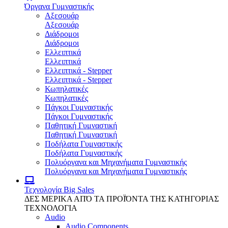
Όργανα Γυμναστικής
Αξεσουάρ
Αξεσουάρ
Διάδρομοι
Διάδρομοι
Ελλειπτικά
Ελλειπτικά
Ελλειπτικά - Stepper
Ελλειπτικά - Stepper
Κωπηλατικές
Κωπηλατικές
Πάγκοι Γυμναστικής
Πάγκοι Γυμναστικής
Παθητική Γυμναστική
Παθητική Γυμναστική
Ποδήλατα Γυμναστικής
Ποδήλατα Γυμναστικής
Πολυόργανα και Μηχανήματα Γυμναστικής
Πολυόργανα και Μηχανήματα Γυμναστικής
Τεχνολογία
Big Sales
ΔΕΣ ΜΕΡΙΚΑ ΑΠΌ ΤΑ ΠΡΟΪΌΝΤΑ ΤΗΣ ΚΑΤΗΓΟΡΙΑΣ
ΤΕΧΝΟΛΟΓΙΑ
Audio
Audio Components