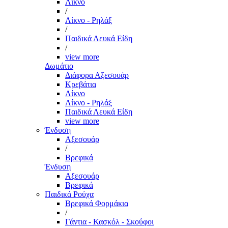
Λίκνο
/
Λίκνο - Ρηλάξ
/
Παιδικά Λευκά Είδη
/
view more
Δωμάτιο
Διάφορα Αξεσουάρ
Κρεβάτια
Λίκνο
Λίκνο - Ρηλάξ
Παιδικά Λευκά Είδη
view more
Ένδυση
Αξεσουάρ
/
Βρεφικά
Ένδυση
Αξεσουάρ
Βρεφικά
Παιδικά Ρούχα
Βρεφικά Φορμάκια
/
Γάντια - Κασκόλ - Σκούφοι