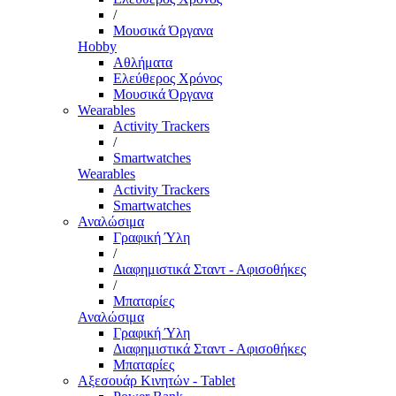
/
Μουσικά Όργανα
Hobby
Αθλήματα
Ελεύθερος Χρόνος
Μουσικά Όργανα
Wearables
Activity Trackers
/
Smartwatches
Wearables
Activity Trackers
Smartwatches
Αναλώσιμα
Γραφική Ύλη
/
Διαφημιστικά Σταντ - Αφισοθήκες
/
Μπαταρίες
Αναλώσιμα
Γραφική Ύλη
Διαφημιστικά Σταντ - Αφισοθήκες
Μπαταρίες
Αξεσουάρ Κινητών - Tablet