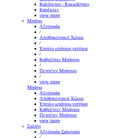
Καλόγεροι - Κρεμάστρες
Καρέκλες
view more
Μπάνιο
Αξεσουάρ
/
Αποθηκευτικοί Χώροι
/
Έπιπλο μπάνιου νιπτήρα
/
Καθρέπτες Μπάνιου
/
Πετσέτες Μπάνιου
/
view more
Μπάνιο
Αξεσουάρ
Αποθηκευτικοί Χώροι
Έπιπλο μπάνιου νιπτήρα
Καθρέπτες Μπάνιου
Πετσέτες Μπάνιου
view more
Σαλόνι
Αξεσουάρ Σαλονιού
/