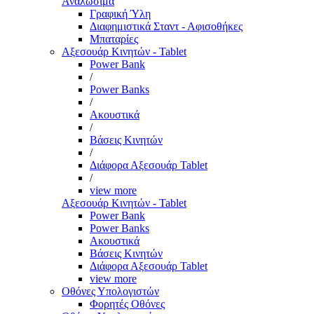
Αναλώσιμα
Γραφική Ύλη
Διαφημιστικά Σταντ - Αφισοθήκες
Μπαταρίες
Αξεσουάρ Κινητών - Tablet
Power Bank
/
Power Banks
/
Ακουστικά
/
Βάσεις Κινητών
/
Διάφορα Αξεσουάρ Tablet
/
view more
Αξεσουάρ Κινητών - Tablet
Power Bank
Power Banks
Ακουστικά
Βάσεις Κινητών
Διάφορα Αξεσουάρ Tablet
view more
Οθόνες Υπολογιστών
Φορητές Οθόνες