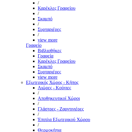
/
Καρέκλες Γραφείου
/
Σκαμπό
/
Συρταριέρες
/
view more
Γραφείο
Βιβλιοθήκες
Γραφεία
Καρέκλες Γραφείου
Σκαμπό
Συρταριέρες
view more
Εξωτερικός Χώρος - Κήπος
Αιώρες - Κούνιες
/
Αποθηκευτικοί Χώροι
/
Γλάστρες - Ζαρντινιέρες
/
Έπιπλα Εξωτερικού Χώρου
/
Θερμοκήπια