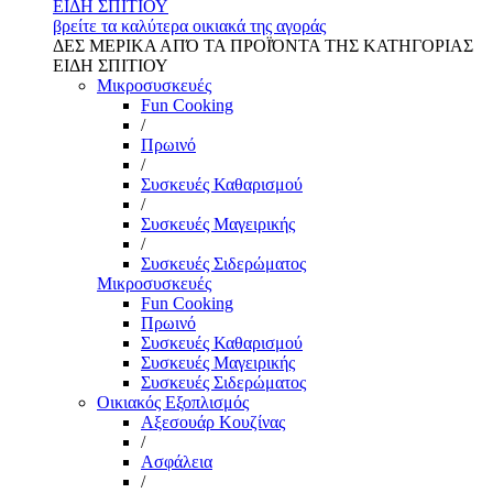
ΕΙΔΗ ΣΠΙΤΙΟΥ
βρείτε τα καλύτερα οικιακά της αγοράς
ΔΕΣ ΜΕΡΙΚΑ ΑΠΌ ΤΑ ΠΡΟΪΌΝΤΑ ΤΗΣ ΚΑΤΗΓΟΡΙΑΣ
ΕΙΔΗ ΣΠΙΤΙΟΥ
Μικροσυσκευές
Fun Cooking
/
Πρωινό
/
Συσκευές Καθαρισμού
/
Συσκευές Μαγειρικής
/
Συσκευές Σιδερώματος
Μικροσυσκευές
Fun Cooking
Πρωινό
Συσκευές Καθαρισμού
Συσκευές Μαγειρικής
Συσκευές Σιδερώματος
Οικιακός Εξοπλισμός
Αξεσουάρ Κουζίνας
/
Ασφάλεια
/