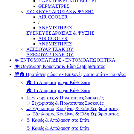
ΗΛΕΚΤΡΙΚΕΣ ΚΟΥΒΕΡΤΕΣ
ΘΕΡΜΑΣΤΡΕΣ
ΣΥΣΚΕΥΕΣ ΔΡΟΣΙΑΣ & ΨΥΞΗΣ
AIR COOLER
/
ΑΝΕΜΙΣΤΗΡΕΣ
ΣΥΣΚΕΥΕΣ ΔΡΟΣΙΑΣ & ΨΥΞΗΣ
AIR COOLER
ΑΝΕΜΙΣΤΗΡΕΣ
ΑΞΕΣΟΥΑΡ ΤΖΑΚΙΟΥ
ΑΞΕΣΟΥΑΡ ΤΖΑΚΙΟΥ
🦟 ΕΝΤΟΜΟΠΑΓΙΔΕΣ - ΕΝΤΟΜΟΑΠΩΘΗΤΙΚΑ
🍽️ Οργάνωση Κουζίνας & Είδη Σερβιρίσματος
🎁🏠 Προτάσεις δώρων • Επιλογές για το σπίτι • Για σένα
🏠 Τα Απαραίτητα για Κάθε Σπίτι
🏠 Τα Απαραίτητα για Κάθε Σπίτι
✨ Ξεχωριστές & Πρωτότυπες Συσκευές
✨ Ξεχωριστές & Πρωτότυπες Συσκευές
🍳 Εξοπλισμός Κουζίνας & Είδη Σερβιρίσματος
🍳 Εξοπλισμός Κουζίνας & Είδη Σερβιρίσματος
☕ Καφές & Απόλαυση στο Σπίτι
☕ Καφές & Απόλαυση στο Σπίτι