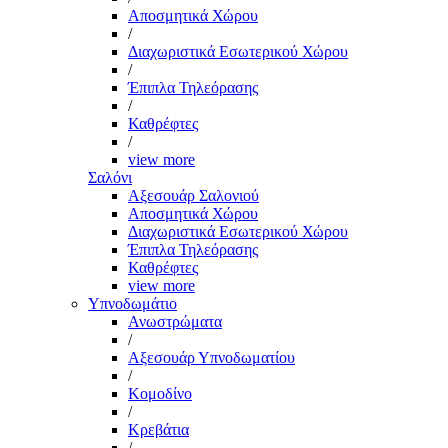
Αποσμητικά Χώρου
/
Διαχωριστικά Εσωτερικού Χώρου
/
Έπιπλα Τηλεόρασης
/
Καθρέφτες
/
view more
Σαλόνι
Αξεσουάρ Σαλονιού
Αποσμητικά Χώρου
Διαχωριστικά Εσωτερικού Χώρου
Έπιπλα Τηλεόρασης
Καθρέφτες
view more
Υπνοδωμάτιο
Ανωστρώματα
/
Αξεσουάρ Υπνοδωματίου
/
Κομοδίνο
/
Κρεβάτια
/