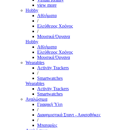
view more
Hobby
Αθλήματα
/
Ελεύθερος Χρόνος
/
Μουσικά Όργανα
Hobby
Αθλήματα
Ελεύθερος Χρόνος
Μουσικά Όργανα
Wearables
Activity Trackers
/
Smartwatches
Wearables
Activity Trackers
Smartwatches
Αναλώσιμα
Γραφική Ύλη
/
Διαφημιστικά Σταντ - Αφισοθήκες
/
Μπαταρίες