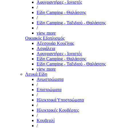
Αφυγραντήρες - Ιονιστές
/
Είδη Camping - Θαλάσσης
/
Είδη Camping - Ταξιδιού - Θαλάσσης
/
view more
Οικιακός Εξοπλισμός
Αξεσουάρ Κουζίνας
Ασφάλεια
Αφυγραντήρες - Ιονιστές
Είδη Camping - Θαλάσσης
Είδη Camping - Ταξιδιού - Θαλάσσης
view more
Λευκά Είδη
Ανωστρώματα
/
Επιστρώματα
/
Ηλεκτρικά Υποστρώματα
/
Ηλεκτρικές Κουβέρτες
/
Κουβερλί
/