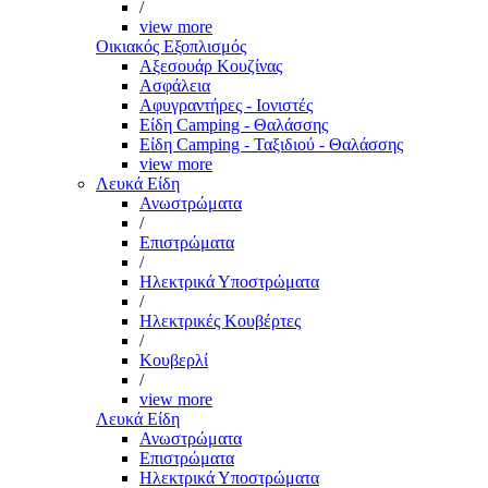
/
view more
Οικιακός Εξοπλισμός
Αξεσουάρ Κουζίνας
Ασφάλεια
Αφυγραντήρες - Ιονιστές
Είδη Camping - Θαλάσσης
Είδη Camping - Ταξιδιού - Θαλάσσης
view more
Λευκά Είδη
Ανωστρώματα
/
Επιστρώματα
/
Ηλεκτρικά Υποστρώματα
/
Ηλεκτρικές Κουβέρτες
/
Κουβερλί
/
view more
Λευκά Είδη
Ανωστρώματα
Επιστρώματα
Ηλεκτρικά Υποστρώματα