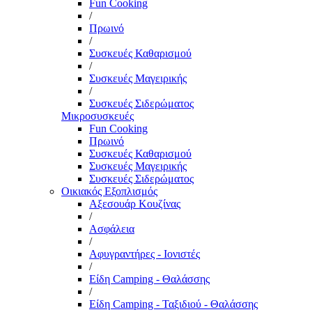
Fun Cooking
/
Πρωινό
/
Συσκευές Καθαρισμού
/
Συσκευές Μαγειρικής
/
Συσκευές Σιδερώματος
Μικροσυσκευές
Fun Cooking
Πρωινό
Συσκευές Καθαρισμού
Συσκευές Μαγειρικής
Συσκευές Σιδερώματος
Οικιακός Εξοπλισμός
Αξεσουάρ Κουζίνας
/
Ασφάλεια
/
Αφυγραντήρες - Ιονιστές
/
Είδη Camping - Θαλάσσης
/
Είδη Camping - Ταξιδιού - Θαλάσσης