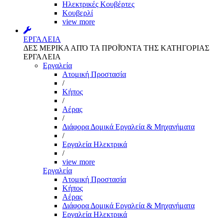
Ηλεκτρικές Κουβέρτες
Κουβερλί
view more
ΕΡΓΑΛΕΙΑ
ΔΕΣ ΜΕΡΙΚΑ ΑΠΌ ΤΑ ΠΡΟΪΌΝΤΑ ΤΗΣ ΚΑΤΗΓΟΡΙΑΣ
ΕΡΓΑΛΕΙΑ
Εργαλεία
Aτομική Προστασία
/
Kήπος
/
Αέρας
/
Διάφορα Δομικά Εργαλεία & Μηχανήματα
/
Εργαλεία Ηλεκτρικά
/
view more
Εργαλεία
Aτομική Προστασία
Kήπος
Αέρας
Διάφορα Δομικά Εργαλεία & Μηχανήματα
Εργαλεία Ηλεκτρικά