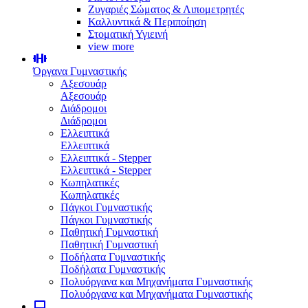
Ζυγαριές Σώματος & Λιπομετρητές
Καλλυντικά & Περιποίηση
Στοματική Υγιεινή
view more
Όργανα Γυμναστικής
Αξεσουάρ
Αξεσουάρ
Διάδρομοι
Διάδρομοι
Ελλειπτικά
Ελλειπτικά
Ελλειπτικά - Stepper
Ελλειπτικά - Stepper
Κωπηλατικές
Κωπηλατικές
Πάγκοι Γυμναστικής
Πάγκοι Γυμναστικής
Παθητική Γυμναστική
Παθητική Γυμναστική
Ποδήλατα Γυμναστικής
Ποδήλατα Γυμναστικής
Πολυόργανα και Μηχανήματα Γυμναστικής
Πολυόργανα και Μηχανήματα Γυμναστικής