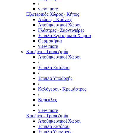
/
view more
Εξωτερικός Χώρος - Κήπος
Αιώρες - Κούνιες
Αποθηκευτικοί Χώροι
Γλάστρες - Ζαρντινιέρες
Έπιπλα Εξωτερικού Χώρου
Θερμοκήπια
view more
Κουζίνα - Τραπεζαρία
Αποθηκευτικοί Χώροι
/
Έπιπλα Εισόδου
/
Έπιπλα Υποδοχής
/
Καλόγεροι - Κρεμάστρες
/
Καρέκλες
/
view more
Κουζίνα - Τραπεζαρία
Αποθηκευτικοί Χώροι
Έπιπλα Εισόδου
Έπιπλα Υποδοχής