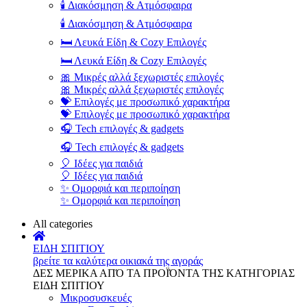
🕯️ Διακόσμηση & Ατμόσφαιρα
🕯️ Διακόσμηση & Ατμόσφαιρα
🛏️ Λευκά Είδη & Cozy Επιλογές
🛏️ Λευκά Είδη & Cozy Επιλογές
🎀 Μικρές αλλά ξεχωριστές επιλογές
🎀 Μικρές αλλά ξεχωριστές επιλογές
💝 Επιλογές με προσωπικό χαρακτήρα
💝 Επιλογές με προσωπικό χαρακτήρα
🎧 Tech επιλογές & gadgets
🎧 Tech επιλογές & gadgets
🎈 Ιδέες για παιδιά
🎈 Ιδέες για παιδιά
✨ Ομορφιά και περιποίηση
✨ Ομορφιά και περιποίηση
All categories
ΕΙΔΗ ΣΠΙΤΙΟΥ
βρείτε τα καλύτερα οικιακά της αγοράς
ΔΕΣ ΜΕΡΙΚΑ ΑΠΌ ΤΑ ΠΡΟΪΌΝΤΑ ΤΗΣ ΚΑΤΗΓΟΡΙΑΣ
ΕΙΔΗ ΣΠΙΤΙΟΥ
Μικροσυσκευές