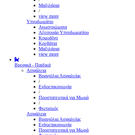
Μαξιλάρια
/
view more
Υπνοδωμάτιο
Ανωστρώματα
Αξεσουάρ Υπνοδωματίου
Κομοδίνο
Κρεβάτια
Μαξιλάρια
view more
Βρεφικά - Παιδικά
Ασφάλεια
Βραχιόλια Ασφαλείας
/
Ενδοεπικοινωνία
/
Προστατευτικά για Μωρά
/
Φωτισμός
Ασφάλεια
Βραχιόλια Ασφαλείας
Ενδοεπικοινωνία
Προστατευτικά για Μωρά