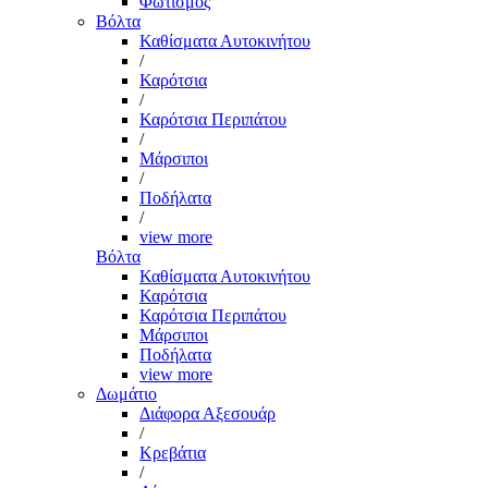
Φωτισμός
Βόλτα
Καθίσματα Αυτοκινήτου
/
Καρότσια
/
Καρότσια Περιπάτου
/
Μάρσιποι
/
Ποδήλατα
/
view more
Βόλτα
Καθίσματα Αυτοκινήτου
Καρότσια
Καρότσια Περιπάτου
Μάρσιποι
Ποδήλατα
view more
Δωμάτιο
Διάφορα Αξεσουάρ
/
Κρεβάτια
/