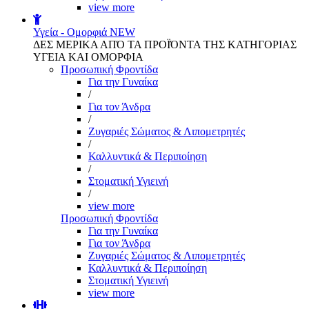
view more
Υγεία - Ομορφιά
NEW
ΔΕΣ ΜΕΡΙΚΑ ΑΠΌ ΤΑ ΠΡΟΪΌΝΤΑ ΤΗΣ ΚΑΤΗΓΟΡΙΑΣ
ΥΓΕΙΑ ΚΑΙ ΟΜΟΡΦΙΑ
Προσωπική Φροντίδα
Για την Γυναίκα
/
Για τον Άνδρα
/
Ζυγαριές Σώματος & Λιπομετρητές
/
Καλλυντικά & Περιποίηση
/
Στοματική Υγιεινή
/
view more
Προσωπική Φροντίδα
Για την Γυναίκα
Για τον Άνδρα
Ζυγαριές Σώματος & Λιπομετρητές
Καλλυντικά & Περιποίηση
Στοματική Υγιεινή
view more