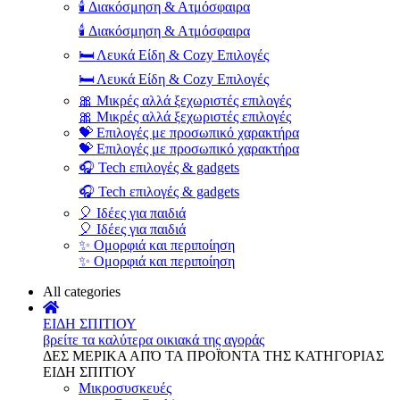
🕯️ Διακόσμηση & Ατμόσφαιρα
🕯️ Διακόσμηση & Ατμόσφαιρα
🛏️ Λευκά Είδη & Cozy Επιλογές
🛏️ Λευκά Είδη & Cozy Επιλογές
🎀 Μικρές αλλά ξεχωριστές επιλογές
🎀 Μικρές αλλά ξεχωριστές επιλογές
💝 Επιλογές με προσωπικό χαρακτήρα
💝 Επιλογές με προσωπικό χαρακτήρα
🎧 Tech επιλογές & gadgets
🎧 Tech επιλογές & gadgets
🎈 Ιδέες για παιδιά
🎈 Ιδέες για παιδιά
✨ Ομορφιά και περιποίηση
✨ Ομορφιά και περιποίηση
All categories
ΕΙΔΗ ΣΠΙΤΙΟΥ
βρείτε τα καλύτερα οικιακά της αγοράς
ΔΕΣ ΜΕΡΙΚΑ ΑΠΌ ΤΑ ΠΡΟΪΌΝΤΑ ΤΗΣ ΚΑΤΗΓΟΡΙΑΣ
ΕΙΔΗ ΣΠΙΤΙΟΥ
Μικροσυσκευές