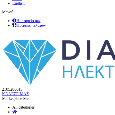
English
Μενού
Η εταιρεία μας
Κριτικές πελατών
2105200013
ΚΑΛΕΣΕ ΜΑΣ
Marketplace Menu
All categories