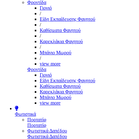
Φροντίδα
Γιογιό
/
Είδη Εκπαίδευσης Φαγητού
/
Καθίσματα Φαγητού
/
Καρεκλάκια Φαγητού
/
Μπάνιο Μωρού
/
view more
Φροντίδα
Γιογιό
Είδη Εκπαίδευσης Φαγητού
Καθίσματα Φαγητού
Καρεκλάκια Φαγητού
Μπάνιο Μωρού
view more
Φωτιστικά
Πορτατίφ
Πορτατίφ
Φωτιστικά Δαπέδου
Φωτιστικά Δαπέδου