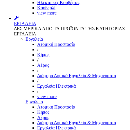
Ηλεκτρικές Κουβέρτες
Κουβερλί
view more
ΕΡΓΑΛΕΙΑ
ΔΕΣ ΜΕΡΙΚΑ ΑΠΌ ΤΑ ΠΡΟΪΌΝΤΑ ΤΗΣ ΚΑΤΗΓΟΡΙΑΣ
ΕΡΓΑΛΕΙΑ
Εργαλεία
Aτομική Προστασία
/
Kήπος
/
Αέρας
/
Διάφορα Δομικά Εργαλεία & Μηχανήματα
/
Εργαλεία Ηλεκτρικά
/
view more
Εργαλεία
Aτομική Προστασία
Kήπος
Αέρας
Διάφορα Δομικά Εργαλεία & Μηχανήματα
Εργαλεία Ηλεκτρικά