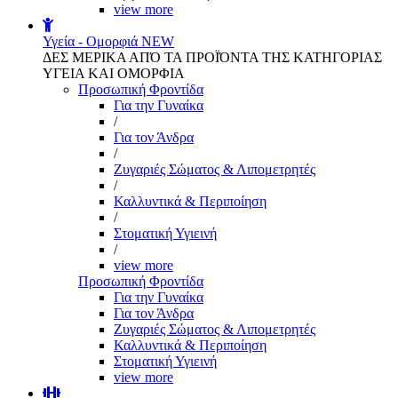
view more
Υγεία - Ομορφιά
NEW
ΔΕΣ ΜΕΡΙΚΑ ΑΠΌ ΤΑ ΠΡΟΪΌΝΤΑ ΤΗΣ ΚΑΤΗΓΟΡΙΑΣ
ΥΓΕΙΑ ΚΑΙ ΟΜΟΡΦΙΑ
Προσωπική Φροντίδα
Για την Γυναίκα
/
Για τον Άνδρα
/
Ζυγαριές Σώματος & Λιπομετρητές
/
Καλλυντικά & Περιποίηση
/
Στοματική Υγιεινή
/
view more
Προσωπική Φροντίδα
Για την Γυναίκα
Για τον Άνδρα
Ζυγαριές Σώματος & Λιπομετρητές
Καλλυντικά & Περιποίηση
Στοματική Υγιεινή
view more