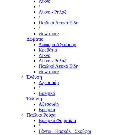
Λίκνο
/
Λίκνο - Ρηλάξ
/
Παιδικά Λευκά Είδη
/
view more
Δωμάτιο
Διάφορα Αξεσουάρ
Κρεβάτια
Λίκνο
Λίκνο - Ρηλάξ
Παιδικά Λευκά Είδη
view more
Ένδυση
Αξεσουάρ
/
Βρεφικά
Ένδυση
Αξεσουάρ
Βρεφικά
Παιδικά Ρούχα
Βρεφικά Φορμάκια
/
Γάντια - Κασκόλ - Σκούφοι