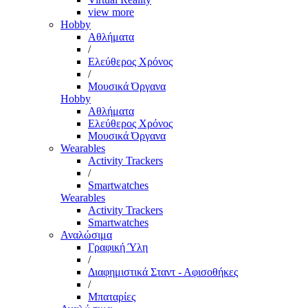
view more
Hobby
Αθλήματα
/
Ελεύθερος Χρόνος
/
Μουσικά Όργανα
Hobby
Αθλήματα
Ελεύθερος Χρόνος
Μουσικά Όργανα
Wearables
Activity Trackers
/
Smartwatches
Wearables
Activity Trackers
Smartwatches
Αναλώσιμα
Γραφική Ύλη
/
Διαφημιστικά Σταντ - Αφισοθήκες
/
Μπαταρίες