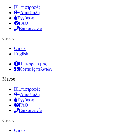
Επιστροφές
Αποστολή
Εγγύηση
FAQ
Επικοινωνία
Greek
Greek
English
Η εταιρεία μας
Κριτικές πελατών
Μενού
Επιστροφές
Αποστολή
Εγγύηση
FAQ
Επικοινωνία
Greek
Greek