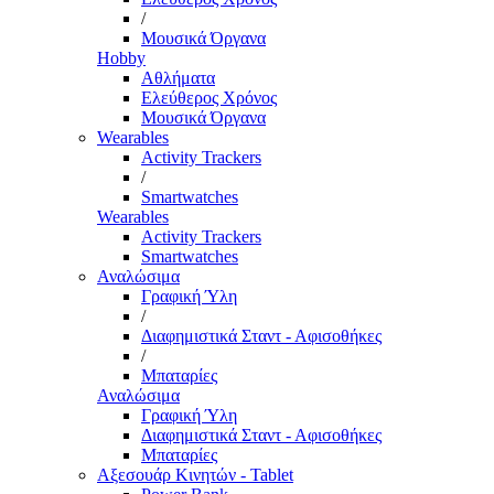
/
Μουσικά Όργανα
Hobby
Αθλήματα
Ελεύθερος Χρόνος
Μουσικά Όργανα
Wearables
Activity Trackers
/
Smartwatches
Wearables
Activity Trackers
Smartwatches
Αναλώσιμα
Γραφική Ύλη
/
Διαφημιστικά Σταντ - Αφισοθήκες
/
Μπαταρίες
Αναλώσιμα
Γραφική Ύλη
Διαφημιστικά Σταντ - Αφισοθήκες
Μπαταρίες
Αξεσουάρ Κινητών - Tablet