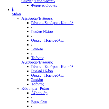
Οθόνες Υπολογιστών
Φορητές Οθόνες
Μόδα
Αξεσουάρ Ένδυσης
Γάντια - Σκούφοι - Κασκόλ
/
Γυαλιά Ηλίου
/
Θήκες - Πορτοφόλια
/
Σακίδια
/
Τσάντες
Αξεσουάρ Ένδυσης
Γάντια - Σκούφοι - Κασκόλ
Γυαλιά Ηλίου
Θήκες - Πορτοφόλια
Σακίδια
Τσάντες
Κόσμημα - Ρολόι
Αξεσουάρ
/
Βραχιόλια
/