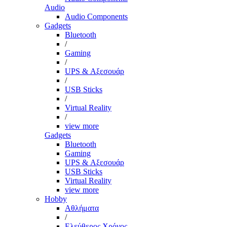
Audio
Audio Components
Gadgets
Bluetooth
/
Gaming
/
UPS & Αξεσουάρ
/
USB Sticks
/
Virtual Reality
/
view more
Gadgets
Bluetooth
Gaming
UPS & Αξεσουάρ
USB Sticks
Virtual Reality
view more
Hobby
Αθλήματα
/
Ελεύθερος Χρόνος