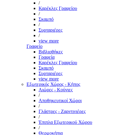
/
Καρέκλες Γραφείου
/
Σκαμπό
/
Συρταριέρες
/
view more
Γραφείο
Βιβλιοθήκες
Γραφεία
Καρέκλες Γραφείου
Σκαμπό
Συρταριέρες
view more
Εξωτερικός Χώρος - Κήπος
Αιώρες - Κούνιες
/
Αποθηκευτικοί Χώροι
/
Γλάστρες - Ζαρντινιέρες
/
Έπιπλα Εξωτερικού Χώρου
/
Θερμοκήπια