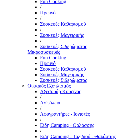
Fun Cooking
/
Πρωινό
/
Συσκευές Καθαρισμού
/
Συσκευές Μαγειρικής
/
Συσκευές Σιδερώματος
Μικροσυσκευές
Fun Cooking
Πρωινό
Συσκευές Καθαρισμού
Συσκευές Μαγειρικής
Συσκευές Σιδερώματος
Οικιακός Εξοπλισμός
Αξεσουάρ Κουζίνας
/
Ασφάλεια
/
Αφυγραντήρες - Ιονιστές
/
Είδη Camping - Θαλάσσης
/
Είδη Camping - Ταξιδιού - Θαλάσσης