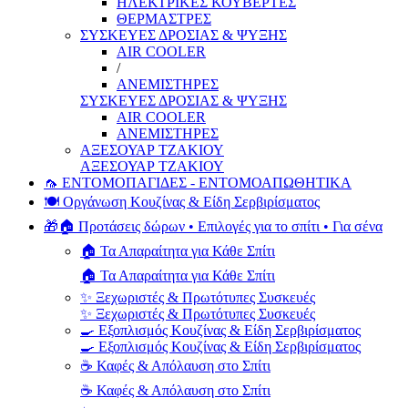
ΗΛΕΚΤΡΙΚΕΣ ΚΟΥΒΕΡΤΕΣ
ΘΕΡΜΑΣΤΡΕΣ
ΣΥΣΚΕΥΕΣ ΔΡΟΣΙΑΣ & ΨΥΞΗΣ
AIR COOLER
/
ΑΝΕΜΙΣΤΗΡΕΣ
ΣΥΣΚΕΥΕΣ ΔΡΟΣΙΑΣ & ΨΥΞΗΣ
AIR COOLER
ΑΝΕΜΙΣΤΗΡΕΣ
ΑΞΕΣΟΥΑΡ ΤΖΑΚΙΟΥ
ΑΞΕΣΟΥΑΡ ΤΖΑΚΙΟΥ
🦟 ΕΝΤΟΜΟΠΑΓΙΔΕΣ - ΕΝΤΟΜΟΑΠΩΘΗΤΙΚΑ
🍽️ Οργάνωση Κουζίνας & Είδη Σερβιρίσματος
🎁🏠 Προτάσεις δώρων • Επιλογές για το σπίτι • Για σένα
🏠 Τα Απαραίτητα για Κάθε Σπίτι
🏠 Τα Απαραίτητα για Κάθε Σπίτι
✨ Ξεχωριστές & Πρωτότυπες Συσκευές
✨ Ξεχωριστές & Πρωτότυπες Συσκευές
🍳 Εξοπλισμός Κουζίνας & Είδη Σερβιρίσματος
🍳 Εξοπλισμός Κουζίνας & Είδη Σερβιρίσματος
☕ Καφές & Απόλαυση στο Σπίτι
☕ Καφές & Απόλαυση στο Σπίτι