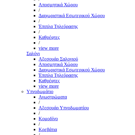
Αποσμητικά Χώρου
/
Διαχωριστικά Εσωτερικού Χώρου
/
Έπιπλα Τηλεόρασης
/
Καθρέφτες
/
view more
Σαλόνι
Αξεσουάρ Σαλονιού
Αποσμητικά Χώρου
Διαχωριστικά Εσωτερικού Χώρου
Έπιπλα Τηλεόρασης
Καθρέφτες
view more
Υπνοδωμάτιο
Ανωστρώματα
/
Αξεσουάρ Υπνοδωματίου
/
Κομοδίνο
/
Κρεβάτια
/