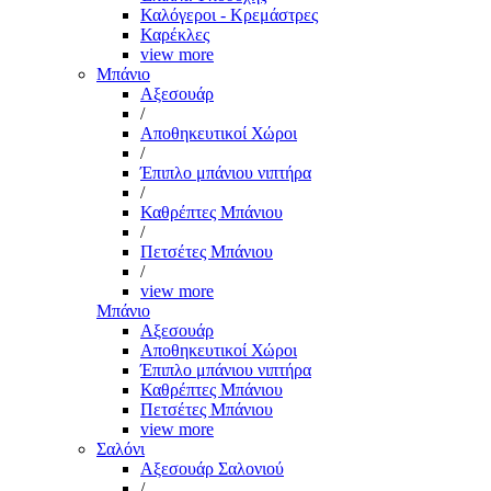
Καλόγεροι - Κρεμάστρες
Καρέκλες
view more
Μπάνιο
Αξεσουάρ
/
Αποθηκευτικοί Χώροι
/
Έπιπλο μπάνιου νιπτήρα
/
Καθρέπτες Μπάνιου
/
Πετσέτες Μπάνιου
/
view more
Μπάνιο
Αξεσουάρ
Αποθηκευτικοί Χώροι
Έπιπλο μπάνιου νιπτήρα
Καθρέπτες Μπάνιου
Πετσέτες Μπάνιου
view more
Σαλόνι
Αξεσουάρ Σαλονιού
/