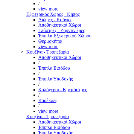
/
view more
Εξωτερικός Χώρος - Κήπος
Αιώρες - Κούνιες
Αποθηκευτικοί Χώροι
Γλάστρες - Ζαρντινιέρες
Έπιπλα Εξωτερικού Χώρου
Θερμοκήπια
view more
Κουζίνα - Τραπεζαρία
Αποθηκευτικοί Χώροι
/
Έπιπλα Εισόδου
/
Έπιπλα Υποδοχής
/
Καλόγεροι - Κρεμάστρες
/
Καρέκλες
/
view more
Κουζίνα - Τραπεζαρία
Αποθηκευτικοί Χώροι
Έπιπλα Εισόδου
Έπιπλα Υποδοχής