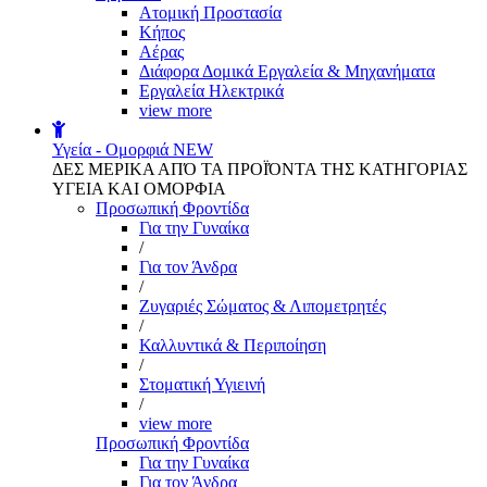
Aτομική Προστασία
Kήπος
Αέρας
Διάφορα Δομικά Εργαλεία & Μηχανήματα
Εργαλεία Ηλεκτρικά
view more
Υγεία - Ομορφιά
NEW
ΔΕΣ ΜΕΡΙΚΑ ΑΠΌ ΤΑ ΠΡΟΪΌΝΤΑ ΤΗΣ ΚΑΤΗΓΟΡΙΑΣ
ΥΓΕΙΑ ΚΑΙ ΟΜΟΡΦΙΑ
Προσωπική Φροντίδα
Για την Γυναίκα
/
Για τον Άνδρα
/
Ζυγαριές Σώματος & Λιπομετρητές
/
Καλλυντικά & Περιποίηση
/
Στοματική Υγιεινή
/
view more
Προσωπική Φροντίδα
Για την Γυναίκα
Για τον Άνδρα