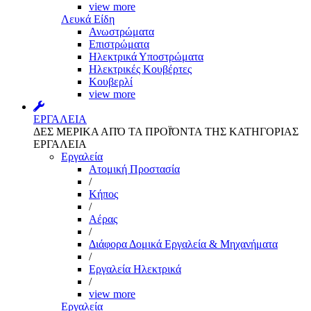
view more
Λευκά Είδη
Ανωστρώματα
Επιστρώματα
Ηλεκτρικά Υποστρώματα
Ηλεκτρικές Κουβέρτες
Κουβερλί
view more
ΕΡΓΑΛΕΙΑ
ΔΕΣ ΜΕΡΙΚΑ ΑΠΌ ΤΑ ΠΡΟΪΌΝΤΑ ΤΗΣ ΚΑΤΗΓΟΡΙΑΣ
ΕΡΓΑΛΕΙΑ
Εργαλεία
Aτομική Προστασία
/
Kήπος
/
Αέρας
/
Διάφορα Δομικά Εργαλεία & Μηχανήματα
/
Εργαλεία Ηλεκτρικά
/
view more
Εργαλεία