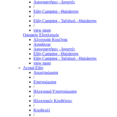
Αφυγραντήρες - Ιονιστές
/
Είδη Camping - Θαλάσσης
/
Είδη Camping - Ταξιδιού - Θαλάσσης
/
view more
Οικιακός Εξοπλισμός
Αξεσουάρ Κουζίνας
Ασφάλεια
Αφυγραντήρες - Ιονιστές
Είδη Camping - Θαλάσσης
Είδη Camping - Ταξιδιού - Θαλάσσης
view more
Λευκά Είδη
Ανωστρώματα
/
Επιστρώματα
/
Ηλεκτρικά Υποστρώματα
/
Ηλεκτρικές Κουβέρτες
/
Κουβερλί
/