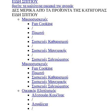
ΕΙΔΗ ΣΠΙΤΙΟΥ
βρείτε τα καλύτερα οικιακά της αγοράς
ΔΕΣ ΜΕΡΙΚΑ ΑΠΌ ΤΑ ΠΡΟΪΌΝΤΑ ΤΗΣ ΚΑΤΗΓΟΡΙΑΣ
ΕΙΔΗ ΣΠΙΤΙΟΥ
Μικροσυσκευές
Fun Cooking
/
Πρωινό
/
Συσκευές Καθαρισμού
/
Συσκευές Μαγειρικής
/
Συσκευές Σιδερώματος
Μικροσυσκευές
Fun Cooking
Πρωινό
Συσκευές Καθαρισμού
Συσκευές Μαγειρικής
Συσκευές Σιδερώματος
Οικιακός Εξοπλισμός
Αξεσουάρ Κουζίνας
/
Ασφάλεια
/