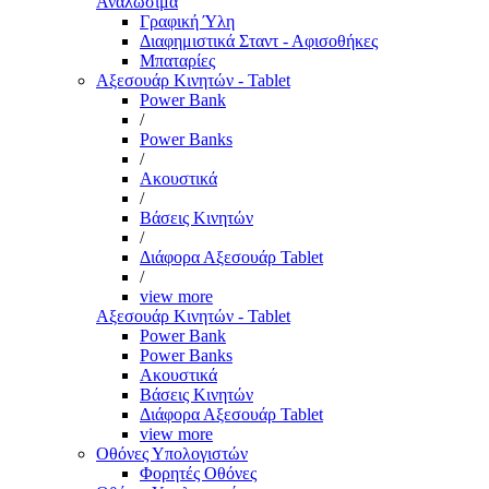
Αναλώσιμα
Γραφική Ύλη
Διαφημιστικά Σταντ - Αφισοθήκες
Μπαταρίες
Αξεσουάρ Κινητών - Tablet
Power Bank
/
Power Banks
/
Ακουστικά
/
Βάσεις Κινητών
/
Διάφορα Αξεσουάρ Tablet
/
view more
Αξεσουάρ Κινητών - Tablet
Power Bank
Power Banks
Ακουστικά
Βάσεις Κινητών
Διάφορα Αξεσουάρ Tablet
view more
Οθόνες Υπολογιστών
Φορητές Οθόνες