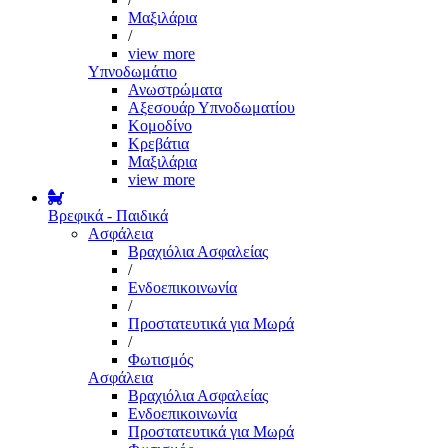
Μαξιλάρια
/
view more
Υπνοδωμάτιο
Ανωστρώματα
Αξεσουάρ Υπνοδωματίου
Κομοδίνο
Κρεβάτια
Μαξιλάρια
view more
Βρεφικά - Παιδικά
Ασφάλεια
Βραχιόλια Ασφαλείας
/
Ενδοεπικοινωνία
/
Προστατευτικά για Μωρά
/
Φωτισμός
Ασφάλεια
Βραχιόλια Ασφαλείας
Ενδοεπικοινωνία
Προστατευτικά για Μωρά