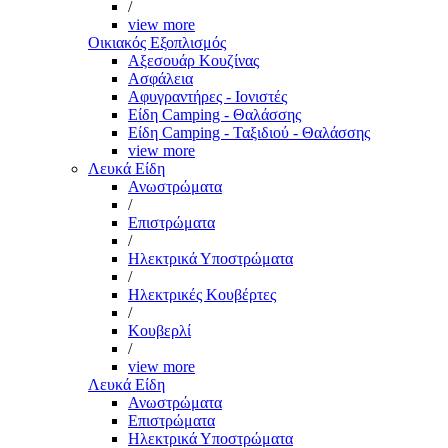
/
view more
Οικιακός Εξοπλισμός
Αξεσουάρ Κουζίνας
Ασφάλεια
Αφυγραντήρες - Ιονιστές
Είδη Camping - Θαλάσσης
Είδη Camping - Ταξιδιού - Θαλάσσης
view more
Λευκά Είδη
Ανωστρώματα
/
Επιστρώματα
/
Ηλεκτρικά Υποστρώματα
/
Ηλεκτρικές Κουβέρτες
/
Κουβερλί
/
view more
Λευκά Είδη
Ανωστρώματα
Επιστρώματα
Ηλεκτρικά Υποστρώματα