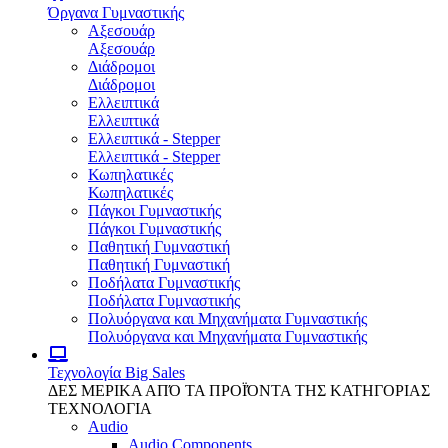
Όργανα Γυμναστικής
Αξεσουάρ
Αξεσουάρ
Διάδρομοι
Διάδρομοι
Ελλειπτικά
Ελλειπτικά
Ελλειπτικά - Stepper
Ελλειπτικά - Stepper
Κωπηλατικές
Κωπηλατικές
Πάγκοι Γυμναστικής
Πάγκοι Γυμναστικής
Παθητική Γυμναστική
Παθητική Γυμναστική
Ποδήλατα Γυμναστικής
Ποδήλατα Γυμναστικής
Πολυόργανα και Μηχανήματα Γυμναστικής
Πολυόργανα και Μηχανήματα Γυμναστικής
Τεχνολογία
Big Sales
ΔΕΣ ΜΕΡΙΚΑ ΑΠΌ ΤΑ ΠΡΟΪΌΝΤΑ ΤΗΣ ΚΑΤΗΓΟΡΙΑΣ
ΤΕΧΝΟΛΟΓΙΑ
Audio
Audio Components