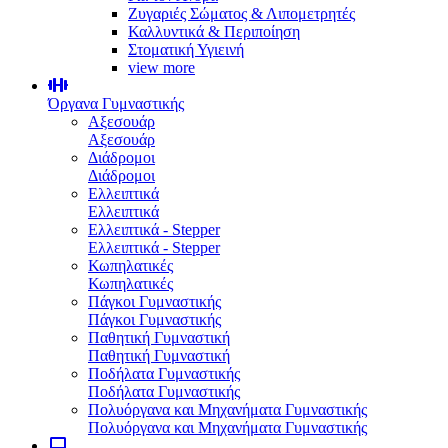
Ζυγαριές Σώματος & Λιπομετρητές
Καλλυντικά & Περιποίηση
Στοματική Υγιεινή
view more
Όργανα Γυμναστικής
Αξεσουάρ
Αξεσουάρ
Διάδρομοι
Διάδρομοι
Ελλειπτικά
Ελλειπτικά
Ελλειπτικά - Stepper
Ελλειπτικά - Stepper
Κωπηλατικές
Κωπηλατικές
Πάγκοι Γυμναστικής
Πάγκοι Γυμναστικής
Παθητική Γυμναστική
Παθητική Γυμναστική
Ποδήλατα Γυμναστικής
Ποδήλατα Γυμναστικής
Πολυόργανα και Μηχανήματα Γυμναστικής
Πολυόργανα και Μηχανήματα Γυμναστικής