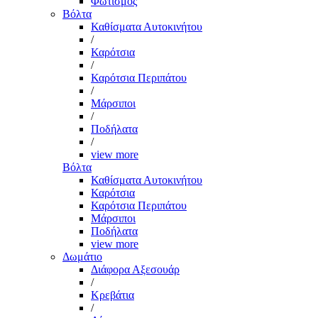
Φωτισμός
Βόλτα
Καθίσματα Αυτοκινήτου
/
Καρότσια
/
Καρότσια Περιπάτου
/
Μάρσιποι
/
Ποδήλατα
/
view more
Βόλτα
Καθίσματα Αυτοκινήτου
Καρότσια
Καρότσια Περιπάτου
Μάρσιποι
Ποδήλατα
view more
Δωμάτιο
Διάφορα Αξεσουάρ
/
Κρεβάτια
/