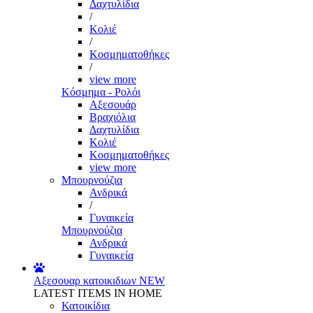
Δαχτυλίδια
/
Κολιέ
/
Κοσμηματοθήκες
/
view more
Κόσμημα - Ρολόι
Αξεσουάρ
Βραχιόλια
Δαχτυλίδια
Κολιέ
Κοσμηματοθήκες
view more
Μπουρνούζια
Ανδρικά
/
Γυναικεία
Μπουρνούζια
Ανδρικά
Γυναικεία
Αξεσουαρ κατοικιδιων
NEW
LATEST ITEMS IN HOME
Κατοικίδια