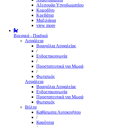
Αξεσουάρ Υπνοδωματίου
Κομοδίνο
Κρεβάτια
Μαξιλάρια
view more
Βρεφικά - Παιδικά
Ασφάλεια
Βραχιόλια Ασφαλείας
/
Ενδοεπικοινωνία
/
Προστατευτικά για Μωρά
/
Φωτισμός
Ασφάλεια
Βραχιόλια Ασφαλείας
Ενδοεπικοινωνία
Προστατευτικά για Μωρά
Φωτισμός
Βόλτα
Καθίσματα Αυτοκινήτου
/
Καρότσια