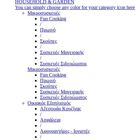
HOUSEHOLD & GARDEN
You can simply choose any color for your category icon here
Μικροσυσκευές
Fun Cooking
/
Πρωινό
/
Σκούπες
/
Συσκευές Μαγειρικής
/
Συσκευές Σιδερώματος
Μικροσυσκευές
Fun Cooking
Πρωινό
Σκούπες
Συσκευές Μαγειρικής
Συσκευές Σιδερώματος
Οικιακός Εξοπλισμός
Αξεσουάρ Κουζίνας
/
Ασφάλεια
/
Αφυγραντήρες - Ιονιστές
/