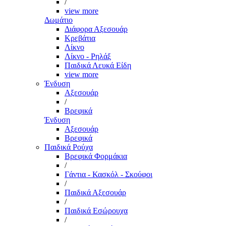
/
view more
Δωμάτιο
Διάφορα Αξεσουάρ
Κρεβάτια
Λίκνο
Λίκνο - Ρηλάξ
Παιδικά Λευκά Είδη
view more
Ένδυση
Αξεσουάρ
/
Βρεφικά
Ένδυση
Αξεσουάρ
Βρεφικά
Παιδικά Ρούχα
Βρεφικά Φορμάκια
/
Γάντια - Κασκόλ - Σκούφοι
/
Παιδικά Αξεσουάρ
/
Παιδικά Εσώρουχα
/