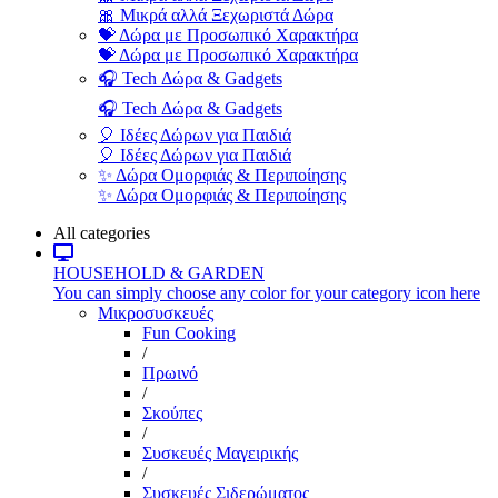
🎀 Μικρά αλλά Ξεχωριστά Δώρα
💝 Δώρα με Προσωπικό Χαρακτήρα
💝 Δώρα με Προσωπικό Χαρακτήρα
🎧 Tech Δώρα & Gadgets
🎧 Tech Δώρα & Gadgets
🎈 Ιδέες Δώρων για Παιδιά
🎈 Ιδέες Δώρων για Παιδιά
✨ Δώρα Ομορφιάς & Περιποίησης
✨ Δώρα Ομορφιάς & Περιποίησης
All categories
HOUSEHOLD & GARDEN
You can simply choose any color for your category icon here
Μικροσυσκευές
Fun Cooking
/
Πρωινό
/
Σκούπες
/
Συσκευές Μαγειρικής
/
Συσκευές Σιδερώματος