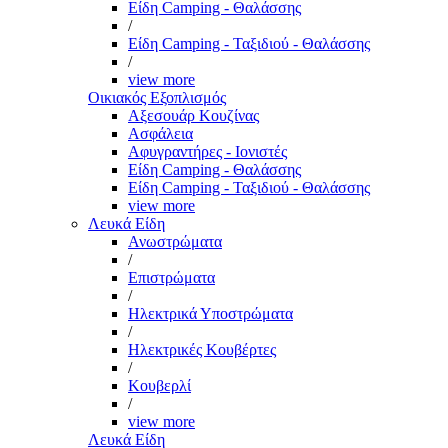
Είδη Camping - Θαλάσσης
/
Είδη Camping - Ταξιδιού - Θαλάσσης
/
view more
Οικιακός Εξοπλισμός
Αξεσουάρ Κουζίνας
Ασφάλεια
Αφυγραντήρες - Ιονιστές
Είδη Camping - Θαλάσσης
Είδη Camping - Ταξιδιού - Θαλάσσης
view more
Λευκά Είδη
Ανωστρώματα
/
Επιστρώματα
/
Ηλεκτρικά Υποστρώματα
/
Ηλεκτρικές Κουβέρτες
/
Κουβερλί
/
view more
Λευκά Είδη