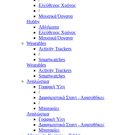
Ελεύθερος Χρόνος
/
Μουσικά Όργανα
Hobby
Αθλήματα
Ελεύθερος Χρόνος
Μουσικά Όργανα
Wearables
Activity Trackers
/
Smartwatches
Wearables
Activity Trackers
Smartwatches
Αναλώσιμα
Γραφική Ύλη
/
Διαφημιστικά Σταντ - Αφισοθήκες
/
Μπαταρίες
Αναλώσιμα
Γραφική Ύλη
Διαφημιστικά Σταντ - Αφισοθήκες
Μπαταρίες