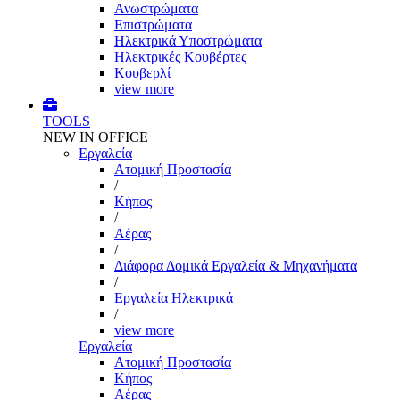
Ανωστρώματα
Επιστρώματα
Ηλεκτρικά Υποστρώματα
Ηλεκτρικές Κουβέρτες
Κουβερλί
view more
TOOLS
NEW IN OFFICE
Εργαλεία
Aτομική Προστασία
/
Kήπος
/
Αέρας
/
Διάφορα Δομικά Εργαλεία & Μηχανήματα
/
Εργαλεία Ηλεκτρικά
/
view more
Εργαλεία
Aτομική Προστασία
Kήπος
Αέρας