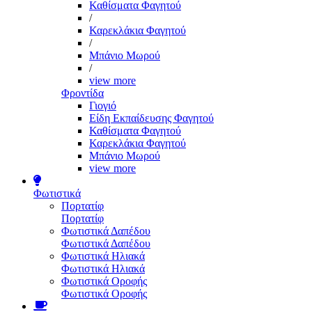
Καθίσματα Φαγητού
/
Καρεκλάκια Φαγητού
/
Μπάνιο Μωρού
/
view more
Φροντίδα
Γιογιό
Είδη Εκπαίδευσης Φαγητού
Καθίσματα Φαγητού
Καρεκλάκια Φαγητού
Μπάνιο Μωρού
view more
Φωτιστικά
Πορτατίφ
Πορτατίφ
Φωτιστικά Δαπέδου
Φωτιστικά Δαπέδου
Φωτιστικά Ηλιακά
Φωτιστικά Ηλιακά
Φωτιστικά Οροφής
Φωτιστικά Οροφής