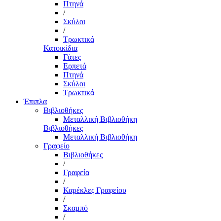
Πτηνά
/
Σκύλοι
/
Τρωκτικά
Κατοικίδια
Γάτες
Ερπετά
Πτηνά
Σκύλοι
Τρωκτικά
Έπιπλα
Βιβλιοθήκες
Μεταλλική Βιβλιοθήκη
Βιβλιοθήκες
Μεταλλική Βιβλιοθήκη
Γραφείο
Βιβλιοθήκες
/
Γραφεία
/
Καρέκλες Γραφείου
/
Σκαμπό
/