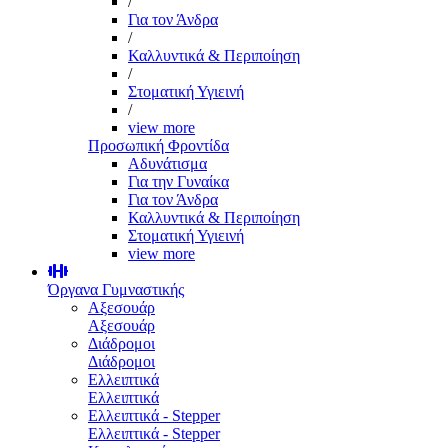
/
Για τον Άνδρα
/
Καλλυντικά & Περιποίηση
/
Στοματική Υγιεινή
/
view more
Προσωπική Φροντίδα
Αδυνάτισμα
Για την Γυναίκα
Για τον Άνδρα
Καλλυντικά & Περιποίηση
Στοματική Υγιεινή
view more
Όργανα Γυμναστικής
Αξεσουάρ
Αξεσουάρ
Διάδρομοι
Διάδρομοι
Ελλειπτικά
Ελλειπτικά
Ελλειπτικά - Stepper
Ελλειπτικά - Stepper