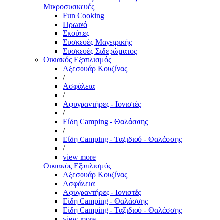
Μικροσυσκευές
Fun Cooking
Πρωινό
Σκούπες
Συσκευές Μαγειρικής
Συσκευές Σιδερώματος
Οικιακός Εξοπλισμός
Αξεσουάρ Κουζίνας
/
Ασφάλεια
/
Αφυγραντήρες - Ιονιστές
/
Είδη Camping - Θαλάσσης
/
Είδη Camping - Ταξιδιού - Θαλάσσης
/
view more
Οικιακός Εξοπλισμός
Αξεσουάρ Κουζίνας
Ασφάλεια
Αφυγραντήρες - Ιονιστές
Είδη Camping - Θαλάσσης
Είδη Camping - Ταξιδιού - Θαλάσσης
view more