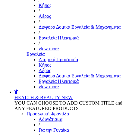
Kήπος
/
Αέρας
/
Διάφορα Δομικά Εργαλεία & Μηχανήματα
/
Εργαλεία Ηλεκτρικά
/
view more
Εργαλεία
Aτομική Προστασία
Kήπος
Αέρας
Διάφορα Δομικά Εργαλεία & Μηχανήματα
Εργαλεία Ηλεκτρικά
view more
HEALTH & BEAUTY
NEW
YOU CAN CHOOSE TO ADD CUSTOM TITLE and
ANY FEATURED PRODUCTS
Προσωπική Φροντίδα
Αδυνάτισμα
/
Για την Γυναίκα