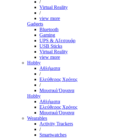
/
Virtual Reality
/
view more
Gadgets
Bluetooth
Gaming
UPS & Αξεσουάρ
USB Sticks
Virtual Reality
view more
Hobby
Αθλήματα
/
Ελεύθερος Χρόνος
/
Μουσικά Όργανα
Hobby
Αθλήματα
Ελεύθερος Χρόνος
Μουσικά Όργανα
Wearables
Activity Trackers
/
Smartwatches