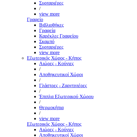
Συρταριέρες
/
view more
Γραφείο
Βιβλιοθήκες
Γραφεία
Καρέκλες Γραφείου
Σκαμπό
Συρταριέρες
view more
Εξωτερικός Χώρος - Κήπος
Αιώρες - Κούνιες
/
Αποθηκευτικοί Χώροι
/
Γλάστρες - Ζαρντινιέρες
/
Έπιπλα Εξωτερικού Χώρου
/
Θερμοκήπια
/
view more
Εξωτερικός Χώρος - Κήπος
Αιώρες - Κούνιες
Αποθηκευτικοί Χώροι