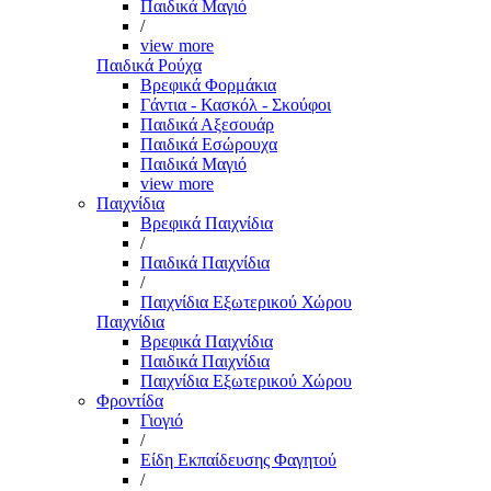
Παιδικά Μαγιό
/
view more
Παιδικά Ρούχα
Βρεφικά Φορμάκια
Γάντια - Κασκόλ - Σκούφοι
Παιδικά Αξεσουάρ
Παιδικά Εσώρουχα
Παιδικά Μαγιό
view more
Παιχνίδια
Βρεφικά Παιχνίδια
/
Παιδικά Παιχνίδια
/
Παιχνίδια Εξωτερικού Χώρου
Παιχνίδια
Βρεφικά Παιχνίδια
Παιδικά Παιχνίδια
Παιχνίδια Εξωτερικού Χώρου
Φροντίδα
Γιογιό
/
Είδη Εκπαίδευσης Φαγητού
/