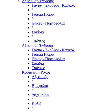
Αξεσουάρ Ένδυσης
Γάντια - Σκούφοι - Κασκόλ
/
Γυαλιά Ηλίου
/
Θήκες - Πορτοφόλια
/
Σακίδια
/
Τσάντες
Αξεσουάρ Ένδυσης
Γάντια - Σκούφοι - Κασκόλ
Γυαλιά Ηλίου
Θήκες - Πορτοφόλια
Σακίδια
Τσάντες
Κόσμημα - Ρολόι
Αξεσουάρ
/
Βραχιόλια
/
Δαχτυλίδια
/
Κολιέ
/