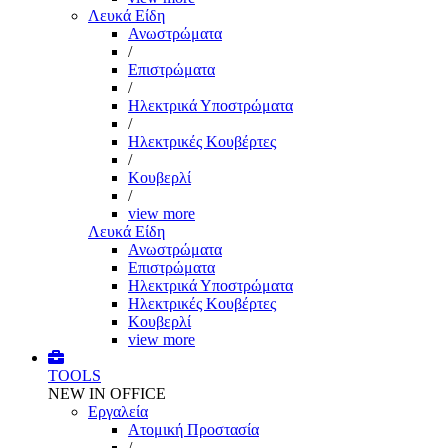
Λευκά Είδη
Ανωστρώματα
/
Επιστρώματα
/
Ηλεκτρικά Υποστρώματα
/
Ηλεκτρικές Κουβέρτες
/
Κουβερλί
/
view more
Λευκά Είδη
Ανωστρώματα
Επιστρώματα
Ηλεκτρικά Υποστρώματα
Ηλεκτρικές Κουβέρτες
Κουβερλί
view more
TOOLS
NEW IN OFFICE
Εργαλεία
Aτομική Προστασία
/