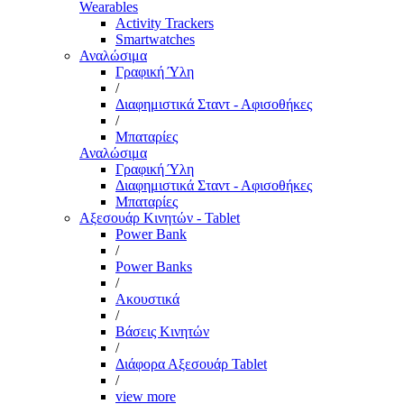
Wearables
Activity Trackers
Smartwatches
Αναλώσιμα
Γραφική Ύλη
/
Διαφημιστικά Σταντ - Αφισοθήκες
/
Μπαταρίες
Αναλώσιμα
Γραφική Ύλη
Διαφημιστικά Σταντ - Αφισοθήκες
Μπαταρίες
Αξεσουάρ Κινητών - Tablet
Power Bank
/
Power Banks
/
Ακουστικά
/
Βάσεις Κινητών
/
Διάφορα Αξεσουάρ Tablet
/
view more