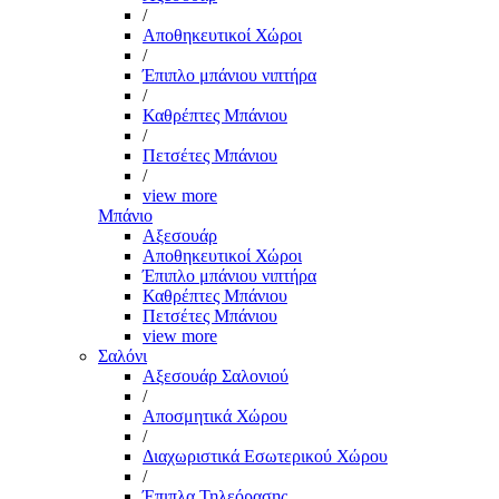
/
Αποθηκευτικοί Χώροι
/
Έπιπλο μπάνιου νιπτήρα
/
Καθρέπτες Μπάνιου
/
Πετσέτες Μπάνιου
/
view more
Μπάνιο
Αξεσουάρ
Αποθηκευτικοί Χώροι
Έπιπλο μπάνιου νιπτήρα
Καθρέπτες Μπάνιου
Πετσέτες Μπάνιου
view more
Σαλόνι
Αξεσουάρ Σαλονιού
/
Αποσμητικά Χώρου
/
Διαχωριστικά Εσωτερικού Χώρου
/
Έπιπλα Τηλεόρασης