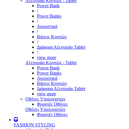
Αξεσουάρ Κινητών - Tablet
Power Bank
/
Power Banks
/
Ακουστικά
/
Βάσεις Κινητών
/
Διάφορα Αξεσουάρ Tablet
/
view more
Αξεσουάρ Κινητών - Tablet
Power Bank
Power Banks
Ακουστικά
Βάσεις Κινητών
Διάφορα Αξεσουάρ Tablet
view more
Οθόνες Υπολογιστών
Φορητές Οθόνες
Οθόνες Υπολογιστών
Φορητές Οθόνες
FASHION STYLING