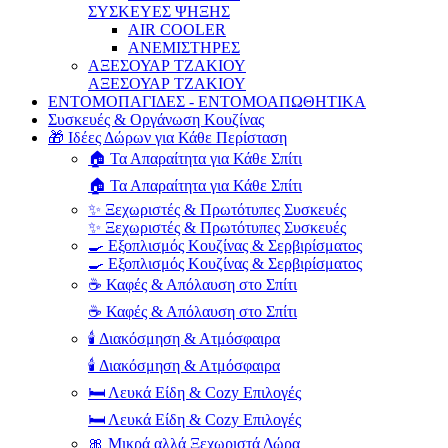
ΣΥΣΚΕΥΕΣ ΨΗΞΗΣ
AIR COOLER
ΑΝΕΜΙΣΤΗΡΕΣ
ΑΞΕΣΟΥΑΡ ΤΖΑΚΙΟΥ
ΑΞΕΣΟΥΑΡ ΤΖΑΚΙΟΥ
ΕΝΤΟΜΟΠΑΓΙΔΕΣ - ΕΝΤΟΜΟΑΠΩΘΗΤΙΚΑ
Συσκευές & Οργάνωση Κουζίνας
🎁 Ιδέες Δώρων για Κάθε Περίσταση
🏠 Τα Απαραίτητα για Κάθε Σπίτι
🏠 Τα Απαραίτητα για Κάθε Σπίτι
✨ Ξεχωριστές & Πρωτότυπες Συσκευές
✨ Ξεχωριστές & Πρωτότυπες Συσκευές
🍳 Εξοπλισμός Κουζίνας & Σερβιρίσματος
🍳 Εξοπλισμός Κουζίνας & Σερβιρίσματος
☕ Καφές & Απόλαυση στο Σπίτι
☕ Καφές & Απόλαυση στο Σπίτι
🕯️ Διακόσμηση & Ατμόσφαιρα
🕯️ Διακόσμηση & Ατμόσφαιρα
🛏️ Λευκά Είδη & Cozy Επιλογές
🛏️ Λευκά Είδη & Cozy Επιλογές
🎀 Μικρά αλλά Ξεχωριστά Δώρα