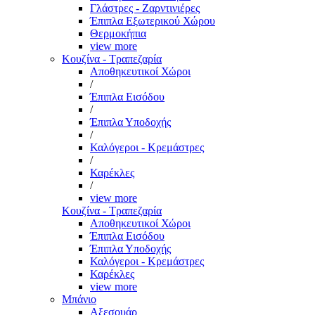
Γλάστρες - Ζαρντινιέρες
Έπιπλα Εξωτερικού Χώρου
Θερμοκήπια
view more
Κουζίνα - Τραπεζαρία
Αποθηκευτικοί Χώροι
/
Έπιπλα Εισόδου
/
Έπιπλα Υποδοχής
/
Καλόγεροι - Κρεμάστρες
/
Καρέκλες
/
view more
Κουζίνα - Τραπεζαρία
Αποθηκευτικοί Χώροι
Έπιπλα Εισόδου
Έπιπλα Υποδοχής
Καλόγεροι - Κρεμάστρες
Καρέκλες
view more
Μπάνιο
Αξεσουάρ