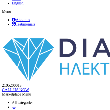
English
Menu
About us
Testimonials
2105200013
CALL US NOW
Marketplace Menu
All categories