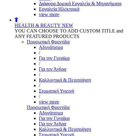
Διάφορα Δομικά Εργαλεία & Μηχανήματα
Εργαλεία Ηλεκτρικά
view more
HEALTH & BEAUTY
NEW
YOU CAN CHOOSE TO ADD CUSTOM TITLE and
ANY FEATURED PRODUCTS
Προσωπική Φροντίδα
Αδυνάτισμα
/
Για την Γυναίκα
/
Για τον Άνδρα
/
Καλλυντικά & Περιποίηση
/
Στοματική Υγιεινή
/
view more
Προσωπική Φροντίδα
Αδυνάτισμα
Για την Γυναίκα
Για τον Άνδρα
Καλλυντικά & Περιποίηση
Στοματική Υγιεινή