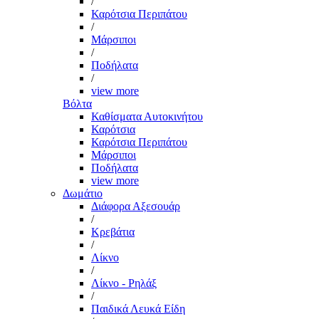
/
Καρότσια Περιπάτου
/
Μάρσιποι
/
Ποδήλατα
/
view more
Βόλτα
Καθίσματα Αυτοκινήτου
Καρότσια
Καρότσια Περιπάτου
Μάρσιποι
Ποδήλατα
view more
Δωμάτιο
Διάφορα Αξεσουάρ
/
Κρεβάτια
/
Λίκνο
/
Λίκνο - Ρηλάξ
/
Παιδικά Λευκά Είδη