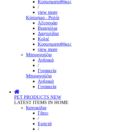
Κοσμηματοθήκες
/
view more
Κόσμημα - Ρολόι
Αξεσουάρ
Βραχιόλια
Δαχτυλίδια
Κολιέ
Κοσμηματοθήκες
view more
Μπουρνούζια
Ανδρικά
/
Γυναικεία
Μπουρνούζια
Ανδρικά
Γυναικεία
PET PRODUCTS
NEW
LATEST ITEMS IN HOME
Κατοικίδια
Γάτες
/
Ερπετά
/