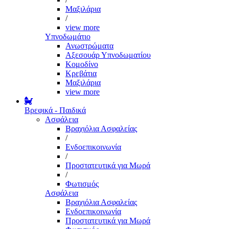
Μαξιλάρια
/
view more
Υπνοδωμάτιο
Ανωστρώματα
Αξεσουάρ Υπνοδωματίου
Κομοδίνο
Κρεβάτια
Μαξιλάρια
view more
Βρεφικά - Παιδικά
Ασφάλεια
Βραχιόλια Ασφαλείας
/
Ενδοεπικοινωνία
/
Προστατευτικά για Μωρά
/
Φωτισμός
Ασφάλεια
Βραχιόλια Ασφαλείας
Ενδοεπικοινωνία
Προστατευτικά για Μωρά