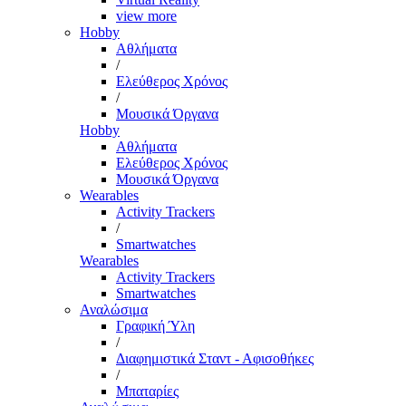
view more
Hobby
Αθλήματα
/
Ελεύθερος Χρόνος
/
Μουσικά Όργανα
Hobby
Αθλήματα
Ελεύθερος Χρόνος
Μουσικά Όργανα
Wearables
Activity Trackers
/
Smartwatches
Wearables
Activity Trackers
Smartwatches
Αναλώσιμα
Γραφική Ύλη
/
Διαφημιστικά Σταντ - Αφισοθήκες
/
Μπαταρίες