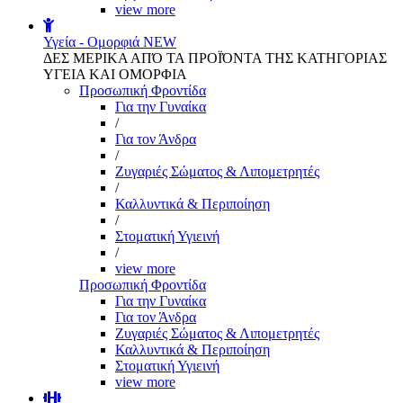
view more
Υγεία - Ομορφιά
NEW
ΔΕΣ ΜΕΡΙΚΑ ΑΠΌ ΤΑ ΠΡΟΪΌΝΤΑ ΤΗΣ ΚΑΤΗΓΟΡΙΑΣ
ΥΓΕΙΑ ΚΑΙ ΟΜΟΡΦΙΑ
Προσωπική Φροντίδα
Για την Γυναίκα
/
Για τον Άνδρα
/
Ζυγαριές Σώματος & Λιπομετρητές
/
Καλλυντικά & Περιποίηση
/
Στοματική Υγιεινή
/
view more
Προσωπική Φροντίδα
Για την Γυναίκα
Για τον Άνδρα
Ζυγαριές Σώματος & Λιπομετρητές
Καλλυντικά & Περιποίηση
Στοματική Υγιεινή
view more