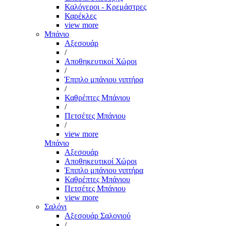
Καλόγεροι - Κρεμάστρες
Καρέκλες
view more
Μπάνιο
Αξεσουάρ
/
Αποθηκευτικοί Χώροι
/
Έπιπλο μπάνιου νιπτήρα
/
Καθρέπτες Μπάνιου
/
Πετσέτες Μπάνιου
/
view more
Μπάνιο
Αξεσουάρ
Αποθηκευτικοί Χώροι
Έπιπλο μπάνιου νιπτήρα
Καθρέπτες Μπάνιου
Πετσέτες Μπάνιου
view more
Σαλόνι
Αξεσουάρ Σαλονιού
/