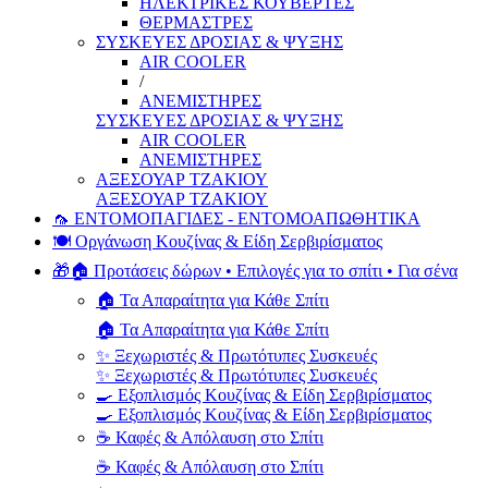
ΗΛΕΚΤΡΙΚΕΣ ΚΟΥΒΕΡΤΕΣ
ΘΕΡΜΑΣΤΡΕΣ
ΣΥΣΚΕΥΕΣ ΔΡΟΣΙΑΣ & ΨΥΞΗΣ
AIR COOLER
/
ΑΝΕΜΙΣΤΗΡΕΣ
ΣΥΣΚΕΥΕΣ ΔΡΟΣΙΑΣ & ΨΥΞΗΣ
AIR COOLER
ΑΝΕΜΙΣΤΗΡΕΣ
ΑΞΕΣΟΥΑΡ ΤΖΑΚΙΟΥ
ΑΞΕΣΟΥΑΡ ΤΖΑΚΙΟΥ
🦟 ΕΝΤΟΜΟΠΑΓΙΔΕΣ - ΕΝΤΟΜΟΑΠΩΘΗΤΙΚΑ
🍽️ Οργάνωση Κουζίνας & Είδη Σερβιρίσματος
🎁🏠 Προτάσεις δώρων • Επιλογές για το σπίτι • Για σένα
🏠 Τα Απαραίτητα για Κάθε Σπίτι
🏠 Τα Απαραίτητα για Κάθε Σπίτι
✨ Ξεχωριστές & Πρωτότυπες Συσκευές
✨ Ξεχωριστές & Πρωτότυπες Συσκευές
🍳 Εξοπλισμός Κουζίνας & Είδη Σερβιρίσματος
🍳 Εξοπλισμός Κουζίνας & Είδη Σερβιρίσματος
☕ Καφές & Απόλαυση στο Σπίτι
☕ Καφές & Απόλαυση στο Σπίτι