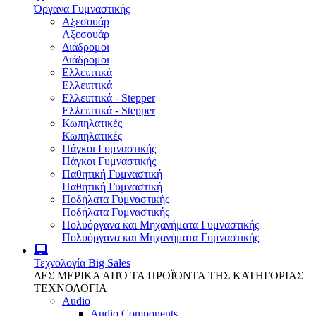
Όργανα Γυμναστικής
Αξεσουάρ
Αξεσουάρ
Διάδρομοι
Διάδρομοι
Ελλειπτικά
Ελλειπτικά
Ελλειπτικά - Stepper
Ελλειπτικά - Stepper
Κωπηλατικές
Κωπηλατικές
Πάγκοι Γυμναστικής
Πάγκοι Γυμναστικής
Παθητική Γυμναστική
Παθητική Γυμναστική
Ποδήλατα Γυμναστικής
Ποδήλατα Γυμναστικής
Πολυόργανα και Μηχανήματα Γυμναστικής
Πολυόργανα και Μηχανήματα Γυμναστικής
Τεχνολογία
Big Sales
ΔΕΣ ΜΕΡΙΚΑ ΑΠΌ ΤΑ ΠΡΟΪΌΝΤΑ ΤΗΣ ΚΑΤΗΓΟΡΙΑΣ
ΤΕΧΝΟΛΟΓΙΑ
Audio
Audio Components