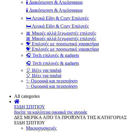
🕯️ Διακόσμηση & Ατμόσφαιρα
🕯️ Διακόσμηση & Ατμόσφαιρα
🛏️ Λευκά Είδη & Cozy Επιλογές
🛏️ Λευκά Είδη & Cozy Επιλογές
🎀 Μικρές αλλά ξεχωριστές επιλογές
🎀 Μικρές αλλά ξεχωριστές επιλογές
💝 Επιλογές με προσωπικό χαρακτήρα
💝 Επιλογές με προσωπικό χαρακτήρα
🎧 Tech επιλογές & gadgets
🎧 Tech επιλογές & gadgets
🎈 Ιδέες για παιδιά
🎈 Ιδέες για παιδιά
✨ Ομορφιά και περιποίηση
✨ Ομορφιά και περιποίηση
All categories
ΕΙΔΗ ΣΠΙΤΙΟΥ
βρείτε τα καλύτερα οικιακά της αγοράς
ΔΕΣ ΜΕΡΙΚΑ ΑΠΌ ΤΑ ΠΡΟΪΌΝΤΑ ΤΗΣ ΚΑΤΗΓΟΡΙΑΣ
ΕΙΔΗ ΣΠΙΤΙΟΥ
Μικροσυσκευές