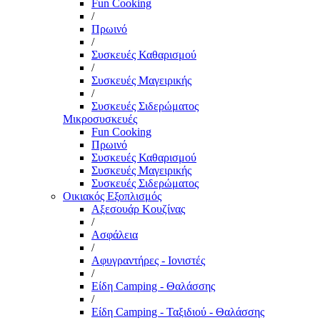
Fun Cooking
/
Πρωινό
/
Συσκευές Καθαρισμού
/
Συσκευές Μαγειρικής
/
Συσκευές Σιδερώματος
Μικροσυσκευές
Fun Cooking
Πρωινό
Συσκευές Καθαρισμού
Συσκευές Μαγειρικής
Συσκευές Σιδερώματος
Οικιακός Εξοπλισμός
Αξεσουάρ Κουζίνας
/
Ασφάλεια
/
Αφυγραντήρες - Ιονιστές
/
Είδη Camping - Θαλάσσης
/
Είδη Camping - Ταξιδιού - Θαλάσσης