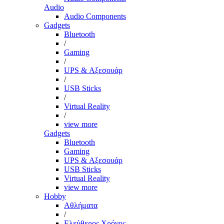
Audio
Audio Components
Gadgets
Bluetooth
/
Gaming
/
UPS & Αξεσουάρ
/
USB Sticks
/
Virtual Reality
/
view more
Gadgets
Bluetooth
Gaming
UPS & Αξεσουάρ
USB Sticks
Virtual Reality
view more
Hobby
Αθλήματα
/
Ελεύθερος Χρόνος