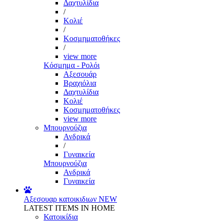
Δαχτυλίδια
/
Κολιέ
/
Κοσμηματοθήκες
/
view more
Κόσμημα - Ρολόι
Αξεσουάρ
Βραχιόλια
Δαχτυλίδια
Κολιέ
Κοσμηματοθήκες
view more
Μπουρνούζια
Ανδρικά
/
Γυναικεία
Μπουρνούζια
Ανδρικά
Γυναικεία
Αξεσουαρ κατοικιδιων
NEW
LATEST ITEMS IN HOME
Κατοικίδια