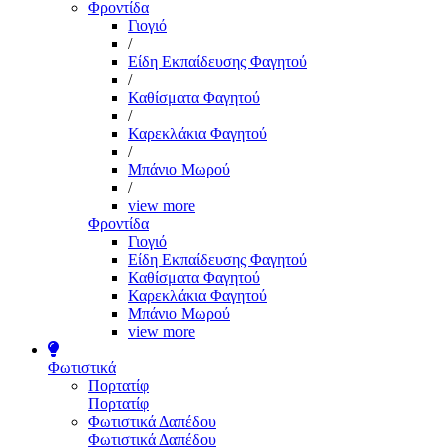
Φροντίδα
Γιογιό
/
Είδη Εκπαίδευσης Φαγητού
/
Καθίσματα Φαγητού
/
Καρεκλάκια Φαγητού
/
Μπάνιο Μωρού
/
view more
Φροντίδα
Γιογιό
Είδη Εκπαίδευσης Φαγητού
Καθίσματα Φαγητού
Καρεκλάκια Φαγητού
Μπάνιο Μωρού
view more
Φωτιστικά
Πορτατίφ
Πορτατίφ
Φωτιστικά Δαπέδου
Φωτιστικά Δαπέδου