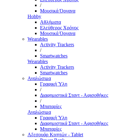
/
Μουσικά Όργανα
Hobby
Αθλήματα
Ελεύθερος Χρόνος
Μουσικά Όργανα
Wearables
Activity Trackers
/
Smartwatches
Wearables
Activity Trackers
Smartwatches
Αναλώσιμα
Γραφική Ύλη
/
Διαφημιστικά Σταντ - Αφισοθήκες
/
Μπαταρίες
Αναλώσιμα
Γραφική Ύλη
Διαφημιστικά Σταντ - Αφισοθήκες
Μπαταρίες
Αξεσουάρ Κινητών - Tablet