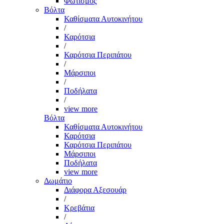
Φωτισμός
Βόλτα
Καθίσματα Αυτοκινήτου
/
Καρότσια
/
Καρότσια Περιπάτου
/
Μάρσιποι
/
Ποδήλατα
/
view more
Βόλτα
Καθίσματα Αυτοκινήτου
Καρότσια
Καρότσια Περιπάτου
Μάρσιποι
Ποδήλατα
view more
Δωμάτιο
Διάφορα Αξεσουάρ
/
Κρεβάτια
/