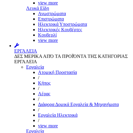
view more
Λευκά Είδη
Ανωστρώματα
Επιστρώματα
Ηλεκτρικά Υποστρώματα
Ηλεκτρικές Κουβέρτες
Κουβερλί
view more
ΕΡΓΑΛΕΙΑ
ΔΕΣ ΜΕΡΙΚΑ ΑΠΌ ΤΑ ΠΡΟΪΌΝΤΑ ΤΗΣ ΚΑΤΗΓΟΡΙΑΣ
ΕΡΓΑΛΕΙΑ
Εργαλεία
Aτομική Προστασία
/
Kήπος
/
Αέρας
/
Διάφορα Δομικά Εργαλεία & Μηχανήματα
/
Εργαλεία Ηλεκτρικά
/
view more
Εργαλεία