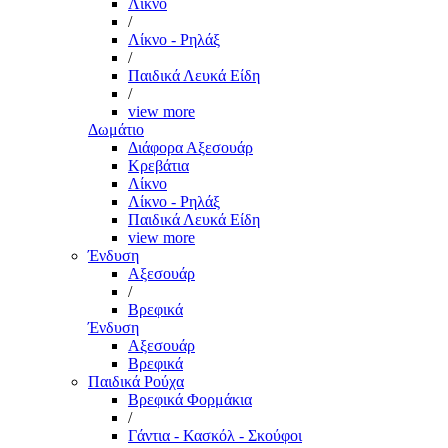
Λίκνο
/
Λίκνο - Ρηλάξ
/
Παιδικά Λευκά Είδη
/
view more
Δωμάτιο
Διάφορα Αξεσουάρ
Κρεβάτια
Λίκνο
Λίκνο - Ρηλάξ
Παιδικά Λευκά Είδη
view more
Ένδυση
Αξεσουάρ
/
Βρεφικά
Ένδυση
Αξεσουάρ
Βρεφικά
Παιδικά Ρούχα
Βρεφικά Φορμάκια
/
Γάντια - Κασκόλ - Σκούφοι