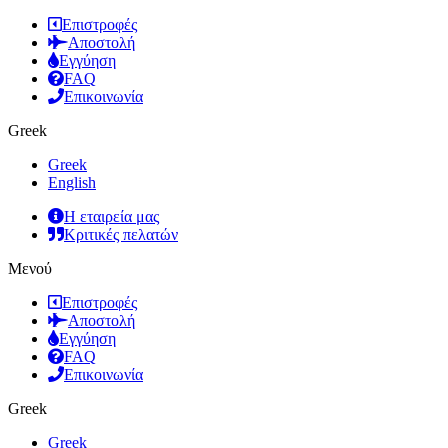
Επιστροφές
Αποστολή
Εγγύηση
FAQ
Επικοινωνία
Greek
Greek
English
Η εταιρεία μας
Κριτικές πελατών
Μενού
Επιστροφές
Αποστολή
Εγγύηση
FAQ
Επικοινωνία
Greek
Greek