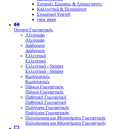
Ζυγαριές Σώματος & Λιπομετρητές
Καλλυντικά & Περιποίηση
Στοματική Υγιεινή
view more
Όργανα Γυμναστικής
Αξεσουάρ
Αξεσουάρ
Διάδρομοι
Διάδρομοι
Ελλειπτικά
Ελλειπτικά
Ελλειπτικά - Stepper
Ελλειπτικά - Stepper
Κωπηλατικές
Κωπηλατικές
Πάγκοι Γυμναστικής
Πάγκοι Γυμναστικής
Παθητική Γυμναστική
Παθητική Γυμναστική
Ποδήλατα Γυμναστικής
Ποδήλατα Γυμναστικής
Πολυόργανα και Μηχανήματα Γυμναστικής
Πολυόργανα και Μηχανήματα Γυμναστικής