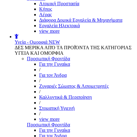
Aτομική Προστασία
Kήπος
Αέρας
Διάφορα Δομικά Εργαλεία & Μηχανήματα
Εργαλεία Ηλεκτρικά
view more
Υγεία - Ομορφιά
NEW
ΔΕΣ ΜΕΡΙΚΑ ΑΠΌ ΤΑ ΠΡΟΪΌΝΤΑ ΤΗΣ ΚΑΤΗΓΟΡΙΑΣ
ΥΓΕΙΑ ΚΑΙ ΟΜΟΡΦΙΑ
Προσωπική Φροντίδα
Για την Γυναίκα
/
Για τον Άνδρα
/
Ζυγαριές Σώματος & Λιπομετρητές
/
Καλλυντικά & Περιποίηση
/
Στοματική Υγιεινή
/
view more
Προσωπική Φροντίδα
Για την Γυναίκα
Για τον Άνδρα