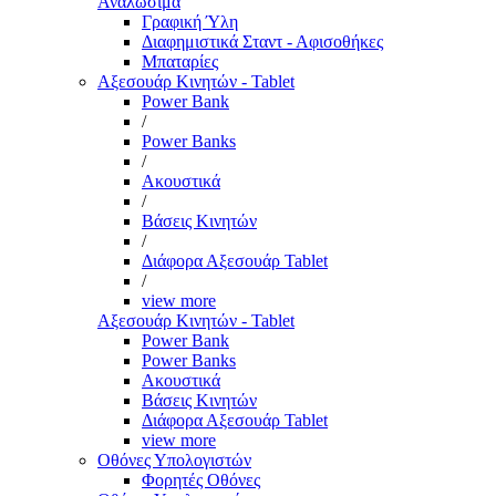
Αναλώσιμα
Γραφική Ύλη
Διαφημιστικά Σταντ - Αφισοθήκες
Μπαταρίες
Αξεσουάρ Κινητών - Tablet
Power Bank
/
Power Banks
/
Ακουστικά
/
Βάσεις Κινητών
/
Διάφορα Αξεσουάρ Tablet
/
view more
Αξεσουάρ Κινητών - Tablet
Power Bank
Power Banks
Ακουστικά
Βάσεις Κινητών
Διάφορα Αξεσουάρ Tablet
view more
Οθόνες Υπολογιστών
Φορητές Οθόνες