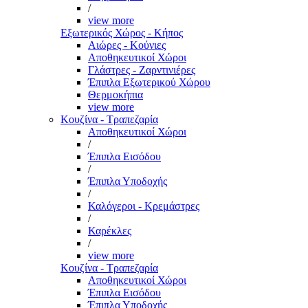
/
view more
Εξωτερικός Χώρος - Κήπος
Αιώρες - Κούνιες
Αποθηκευτικοί Χώροι
Γλάστρες - Ζαρντινιέρες
Έπιπλα Εξωτερικού Χώρου
Θερμοκήπια
view more
Κουζίνα - Τραπεζαρία
Αποθηκευτικοί Χώροι
/
Έπιπλα Εισόδου
/
Έπιπλα Υποδοχής
/
Καλόγεροι - Κρεμάστρες
/
Καρέκλες
/
view more
Κουζίνα - Τραπεζαρία
Αποθηκευτικοί Χώροι
Έπιπλα Εισόδου
Έπιπλα Υποδοχής