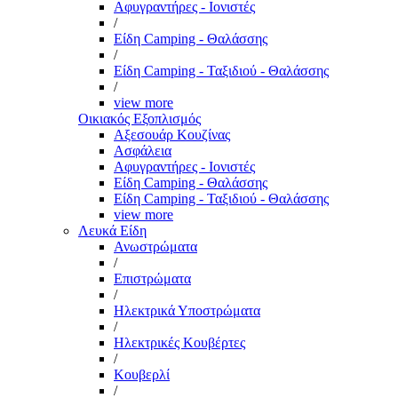
Αφυγραντήρες - Ιονιστές
/
Είδη Camping - Θαλάσσης
/
Είδη Camping - Ταξιδιού - Θαλάσσης
/
view more
Οικιακός Εξοπλισμός
Αξεσουάρ Κουζίνας
Ασφάλεια
Αφυγραντήρες - Ιονιστές
Είδη Camping - Θαλάσσης
Είδη Camping - Ταξιδιού - Θαλάσσης
view more
Λευκά Είδη
Ανωστρώματα
/
Επιστρώματα
/
Ηλεκτρικά Υποστρώματα
/
Ηλεκτρικές Κουβέρτες
/
Κουβερλί
/