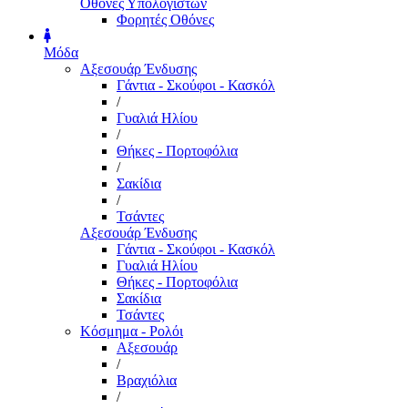
Οθόνες Υπολογιστών
Φορητές Οθόνες
Μόδα
Αξεσουάρ Ένδυσης
Γάντια - Σκούφοι - Κασκόλ
/
Γυαλιά Ηλίου
/
Θήκες - Πορτοφόλια
/
Σακίδια
/
Τσάντες
Αξεσουάρ Ένδυσης
Γάντια - Σκούφοι - Κασκόλ
Γυαλιά Ηλίου
Θήκες - Πορτοφόλια
Σακίδια
Τσάντες
Κόσμημα - Ρολόι
Αξεσουάρ
/
Βραχιόλια
/