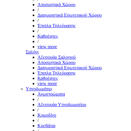
Αποσμητικά Χώρου
/
Διαχωριστικά Εσωτερικού Χώρου
/
Έπιπλα Τηλεόρασης
/
Καθρέφτες
/
view more
Σαλόνι
Αξεσουάρ Σαλονιού
Αποσμητικά Χώρου
Διαχωριστικά Εσωτερικού Χώρου
Έπιπλα Τηλεόρασης
Καθρέφτες
view more
Υπνοδωμάτιο
Ανωστρώματα
/
Αξεσουάρ Υπνοδωματίου
/
Κομοδίνο
/
Κρεβάτια
/