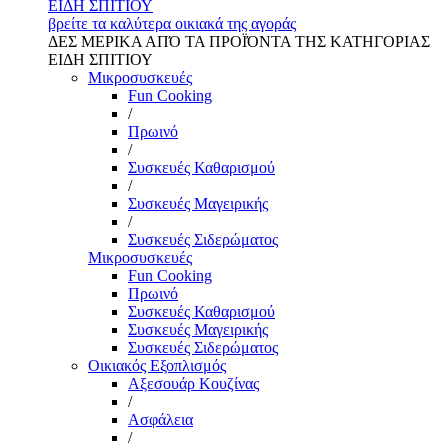
ΕΙΔΗ ΣΠΙΤΙΟΥ
βρείτε τα καλύτερα οικιακά της αγοράς
ΔΕΣ ΜΕΡΙΚΑ ΑΠΌ ΤΑ ΠΡΟΪΌΝΤΑ ΤΗΣ ΚΑΤΗΓΟΡΙΑΣ
ΕΙΔΗ ΣΠΙΤΙΟΥ
Μικροσυσκευές
Fun Cooking
/
Πρωινό
/
Συσκευές Καθαρισμού
/
Συσκευές Μαγειρικής
/
Συσκευές Σιδερώματος
Μικροσυσκευές
Fun Cooking
Πρωινό
Συσκευές Καθαρισμού
Συσκευές Μαγειρικής
Συσκευές Σιδερώματος
Οικιακός Εξοπλισμός
Αξεσουάρ Κουζίνας
/
Ασφάλεια
/