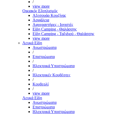
/
view more
Οικιακός Εξοπλισμός
Αξεσουάρ Κουζίνας
Ασφάλεια
Αφυγραντήρες - Ιονιστές
Είδη Camping - Θαλάσσης
Είδη Camping - Ταξιδιού - Θαλάσσης
view more
Λευκά Είδη
Ανωστρώματα
/
Επιστρώματα
/
Ηλεκτρικά Υποστρώματα
/
Ηλεκτρικές Κουβέρτες
/
Κουβερλί
/
view more
Λευκά Είδη
Ανωστρώματα
Επιστρώματα
Ηλεκτρικά Υποστρώματα