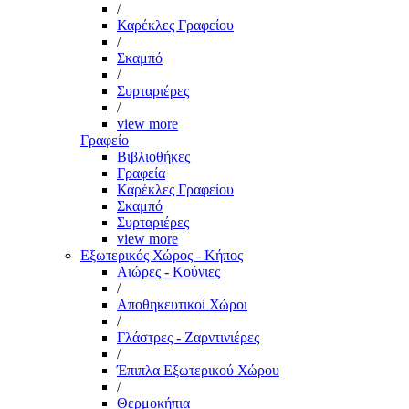
/
Καρέκλες Γραφείου
/
Σκαμπό
/
Συρταριέρες
/
view more
Γραφείο
Βιβλιοθήκες
Γραφεία
Καρέκλες Γραφείου
Σκαμπό
Συρταριέρες
view more
Εξωτερικός Χώρος - Κήπος
Αιώρες - Κούνιες
/
Αποθηκευτικοί Χώροι
/
Γλάστρες - Ζαρντινιέρες
/
Έπιπλα Εξωτερικού Χώρου
/
Θερμοκήπια