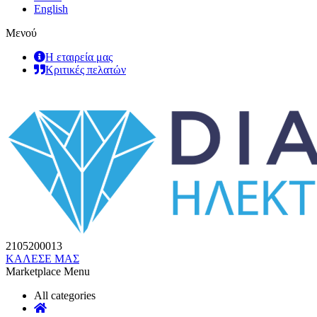
English
Μενού
Η εταιρεία μας
Κριτικές πελατών
2105200013
ΚΑΛΕΣΕ ΜΑΣ
Marketplace Menu
All categories