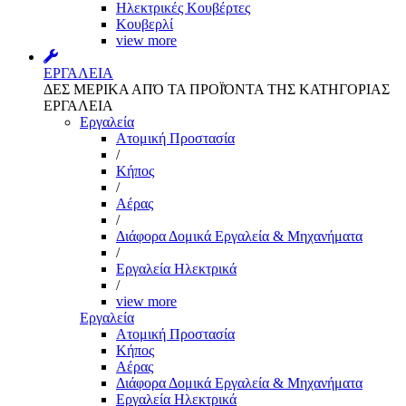
Ηλεκτρικές Κουβέρτες
Κουβερλί
view more
ΕΡΓΑΛΕΙΑ
ΔΕΣ ΜΕΡΙΚΑ ΑΠΌ ΤΑ ΠΡΟΪΌΝΤΑ ΤΗΣ ΚΑΤΗΓΟΡΙΑΣ
ΕΡΓΑΛΕΙΑ
Εργαλεία
Aτομική Προστασία
/
Kήπος
/
Αέρας
/
Διάφορα Δομικά Εργαλεία & Μηχανήματα
/
Εργαλεία Ηλεκτρικά
/
view more
Εργαλεία
Aτομική Προστασία
Kήπος
Αέρας
Διάφορα Δομικά Εργαλεία & Μηχανήματα
Εργαλεία Ηλεκτρικά