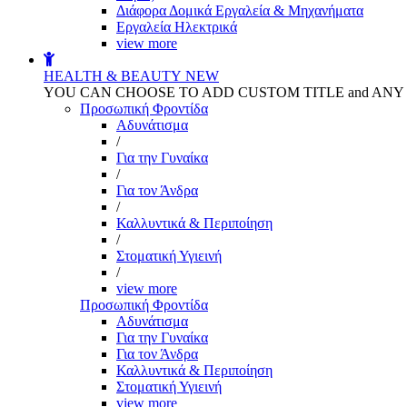
Διάφορα Δομικά Εργαλεία & Μηχανήματα
Εργαλεία Ηλεκτρικά
view more
HEALTH & BEAUTY
NEW
YOU CAN CHOOSE TO ADD CUSTOM TITLE and AN
Προσωπική Φροντίδα
Αδυνάτισμα
/
Για την Γυναίκα
/
Για τον Άνδρα
/
Καλλυντικά & Περιποίηση
/
Στοματική Υγιεινή
/
view more
Προσωπική Φροντίδα
Αδυνάτισμα
Για την Γυναίκα
Για τον Άνδρα
Καλλυντικά & Περιποίηση
Στοματική Υγιεινή
view more