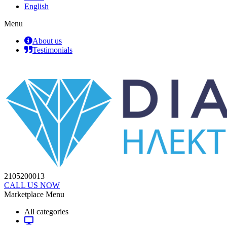
English
Menu
About us
Testimonials
2105200013
CALL US NOW
Marketplace Menu
All categories