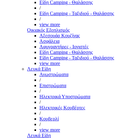
Είδη Camping - Θαλάσσης
/
Είδη Camping - Ταξιδιού - Θαλάσσης
/
view more
Οικιακός Εξοπλισμός
Αξεσουάρ Κουζίνας
Ασφάλεια
Αφυγραντήρες - Ιονιστές
Είδη Camping - Θαλάσσης
Είδη Camping - Ταξιδιού - Θαλάσσης
view more
Λευκά Είδη
Ανωστρώματα
/
Επιστρώματα
/
Ηλεκτρικά Υποστρώματα
/
Ηλεκτρικές Κουβέρτες
/
Κουβερλί
/
view more
Λευκά Είδη