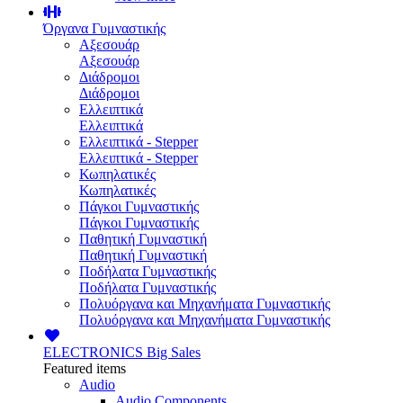
Όργανα Γυμναστικής
Αξεσουάρ
Αξεσουάρ
Διάδρομοι
Διάδρομοι
Ελλειπτικά
Ελλειπτικά
Ελλειπτικά - Stepper
Ελλειπτικά - Stepper
Κωπηλατικές
Κωπηλατικές
Πάγκοι Γυμναστικής
Πάγκοι Γυμναστικής
Παθητική Γυμναστική
Παθητική Γυμναστική
Ποδήλατα Γυμναστικής
Ποδήλατα Γυμναστικής
Πολυόργανα και Μηχανήματα Γυμναστικής
Πολυόργανα και Μηχανήματα Γυμναστικής
ELECTRONICS
Big Sales
Featured items
Audio
Audio Components