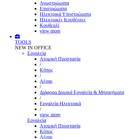
Ανωστρώματα
Επιστρώματα
Ηλεκτρικά Υποστρώματα
Ηλεκτρικές Κουβέρτες
Κουβερλί
view more
TOOLS
NEW IN OFFICE
Εργαλεία
Aτομική Προστασία
/
Kήπος
/
Αέρας
/
Διάφορα Δομικά Εργαλεία & Μηχανήματα
/
Εργαλεία Ηλεκτρικά
/
view more
Εργαλεία
Aτομική Προστασία
Kήπος
Αέρας