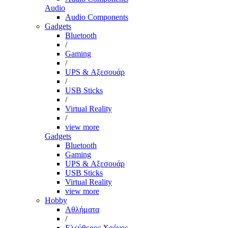
Audio
Audio Components
Gadgets
Bluetooth
/
Gaming
/
UPS & Αξεσουάρ
/
USB Sticks
/
Virtual Reality
/
view more
Gadgets
Bluetooth
Gaming
UPS & Αξεσουάρ
USB Sticks
Virtual Reality
view more
Hobby
Αθλήματα
/
Ελεύθερος Χρόνος