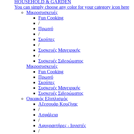
HOUSEHOLD & GARDEN
You can simply choose any color for your category icon here
Μικροσυσκευές
Fun Cooking
/
Πρωινό
/
Σκούπες
/
Συσκευές Μαγειρικής
/
Συσκευές Σιδερώματος
Μικροσυσκευές
Fun Cooking
Πρωινό
Σκούπες
Συσκευές Μαγειρικής
Συσκευές Σιδερώματος
Οικιακός Εξοπλισμός
Αξεσουάρ Κουζίνας
/
Ασφάλεια
/
Αφυγραντήρες - Ιονιστές
/