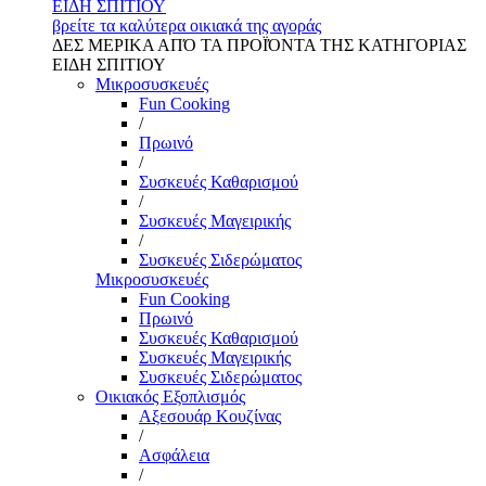
ΕΙΔΗ ΣΠΙΤΙΟΥ
βρείτε τα καλύτερα οικιακά της αγοράς
ΔΕΣ ΜΕΡΙΚΑ ΑΠΌ ΤΑ ΠΡΟΪΌΝΤΑ ΤΗΣ ΚΑΤΗΓΟΡΙΑΣ
ΕΙΔΗ ΣΠΙΤΙΟΥ
Μικροσυσκευές
Fun Cooking
/
Πρωινό
/
Συσκευές Καθαρισμού
/
Συσκευές Μαγειρικής
/
Συσκευές Σιδερώματος
Μικροσυσκευές
Fun Cooking
Πρωινό
Συσκευές Καθαρισμού
Συσκευές Μαγειρικής
Συσκευές Σιδερώματος
Οικιακός Εξοπλισμός
Αξεσουάρ Κουζίνας
/
Ασφάλεια
/