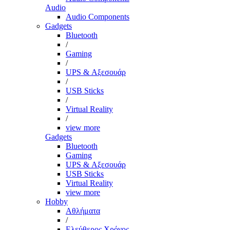
Audio
Audio Components
Gadgets
Bluetooth
/
Gaming
/
UPS & Αξεσουάρ
/
USB Sticks
/
Virtual Reality
/
view more
Gadgets
Bluetooth
Gaming
UPS & Αξεσουάρ
USB Sticks
Virtual Reality
view more
Hobby
Αθλήματα
/
Ελεύθερος Χρόνος