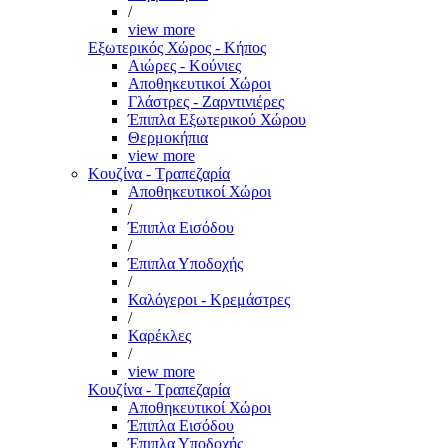
/
view more
Εξωτερικός Χώρος - Κήπος
Αιώρες - Κούνιες
Αποθηκευτικοί Χώροι
Γλάστρες - Ζαρντινιέρες
Έπιπλα Εξωτερικού Χώρου
Θερμοκήπια
view more
Κουζίνα - Τραπεζαρία
Αποθηκευτικοί Χώροι
/
Έπιπλα Εισόδου
/
Έπιπλα Υποδοχής
/
Καλόγεροι - Κρεμάστρες
/
Καρέκλες
/
view more
Κουζίνα - Τραπεζαρία
Αποθηκευτικοί Χώροι
Έπιπλα Εισόδου
Έπιπλα Υποδοχής