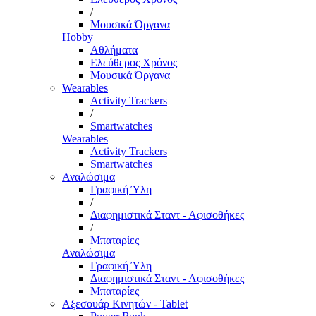
/
Μουσικά Όργανα
Hobby
Αθλήματα
Ελεύθερος Χρόνος
Μουσικά Όργανα
Wearables
Activity Trackers
/
Smartwatches
Wearables
Activity Trackers
Smartwatches
Αναλώσιμα
Γραφική Ύλη
/
Διαφημιστικά Σταντ - Αφισοθήκες
/
Μπαταρίες
Αναλώσιμα
Γραφική Ύλη
Διαφημιστικά Σταντ - Αφισοθήκες
Μπαταρίες
Αξεσουάρ Κινητών - Tablet