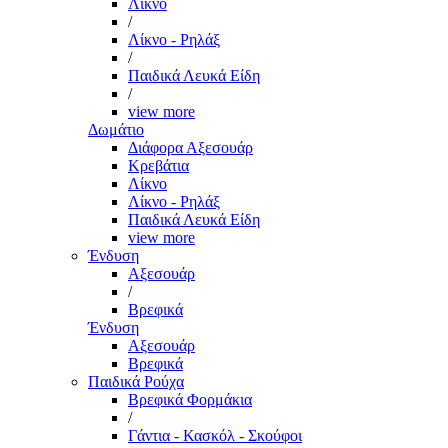
Λίκνο
/
Λίκνο - Ρηλάξ
/
Παιδικά Λευκά Είδη
/
view more
Δωμάτιο
Διάφορα Αξεσουάρ
Κρεβάτια
Λίκνο
Λίκνο - Ρηλάξ
Παιδικά Λευκά Είδη
view more
Ένδυση
Αξεσουάρ
/
Βρεφικά
Ένδυση
Αξεσουάρ
Βρεφικά
Παιδικά Ρούχα
Βρεφικά Φορμάκια
/
Γάντια - Κασκόλ - Σκούφοι