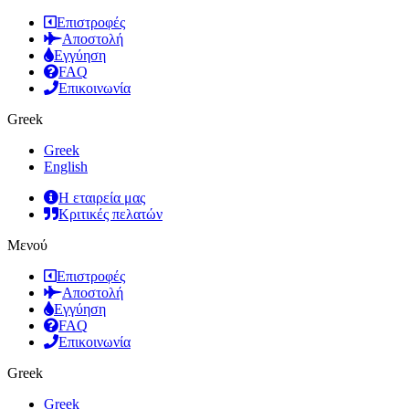
Επιστροφές
Αποστολή
Εγγύηση
FAQ
Επικοινωνία
Greek
Greek
English
Η εταιρεία μας
Κριτικές πελατών
Μενού
Επιστροφές
Αποστολή
Εγγύηση
FAQ
Επικοινωνία
Greek
Greek