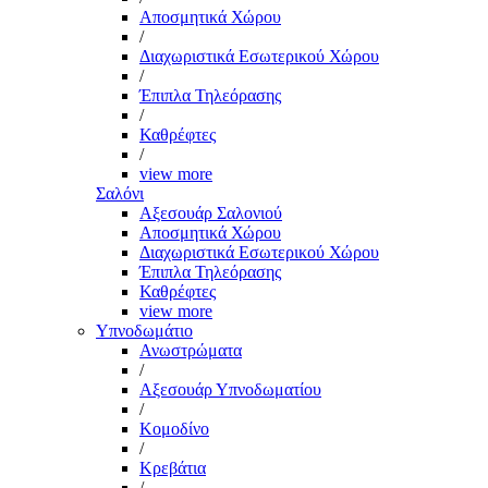
Αποσμητικά Χώρου
/
Διαχωριστικά Εσωτερικού Χώρου
/
Έπιπλα Τηλεόρασης
/
Καθρέφτες
/
view more
Σαλόνι
Αξεσουάρ Σαλονιού
Αποσμητικά Χώρου
Διαχωριστικά Εσωτερικού Χώρου
Έπιπλα Τηλεόρασης
Καθρέφτες
view more
Υπνοδωμάτιο
Ανωστρώματα
/
Αξεσουάρ Υπνοδωματίου
/
Κομοδίνο
/
Κρεβάτια
/