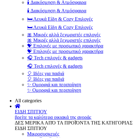
🕯️ Διακόσμηση & Ατμόσφαιρα
🕯️ Διακόσμηση & Ατμόσφαιρα
🛏️ Λευκά Είδη & Cozy Επιλογές
🛏️ Λευκά Είδη & Cozy Επιλογές
🎀 Μικρές αλλά ξεχωριστές επιλογές
🎀 Μικρές αλλά ξεχωριστές επιλογές
💝 Επιλογές με προσωπικό χαρακτήρα
💝 Επιλογές με προσωπικό χαρακτήρα
🎧 Tech επιλογές & gadgets
🎧 Tech επιλογές & gadgets
🎈 Ιδέες για παιδιά
🎈 Ιδέες για παιδιά
✨ Ομορφιά και περιποίηση
✨ Ομορφιά και περιποίηση
All categories
ΕΙΔΗ ΣΠΙΤΙΟΥ
βρείτε τα καλύτερα οικιακά της αγοράς
ΔΕΣ ΜΕΡΙΚΑ ΑΠΌ ΤΑ ΠΡΟΪΌΝΤΑ ΤΗΣ ΚΑΤΗΓΟΡΙΑΣ
ΕΙΔΗ ΣΠΙΤΙΟΥ
Μικροσυσκευές