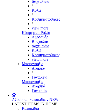
Δαχτυλίδια
/
Κολιέ
/
Κοσμηματοθήκες
/
view more
Κόσμημα - Ρολόι
Αξεσουάρ
Βραχιόλια
Δαχτυλίδια
Κολιέ
Κοσμηματοθήκες
view more
Μπουρνούζια
Ανδρικά
/
Γυναικεία
Μπουρνούζια
Ανδρικά
Γυναικεία
Αξεσουαρ κατοικιδιων
NEW
LATEST ITEMS IN HOME
Κατοικίδια