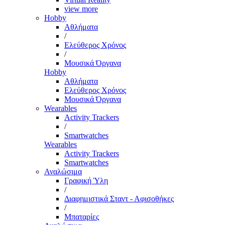
view more
Hobby
Αθλήματα
/
Ελεύθερος Χρόνος
/
Μουσικά Όργανα
Hobby
Αθλήματα
Ελεύθερος Χρόνος
Μουσικά Όργανα
Wearables
Activity Trackers
/
Smartwatches
Wearables
Activity Trackers
Smartwatches
Αναλώσιμα
Γραφική Ύλη
/
Διαφημιστικά Σταντ - Αφισοθήκες
/
Μπαταρίες