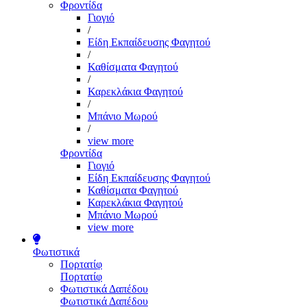
Φροντίδα
Γιογιό
/
Είδη Εκπαίδευσης Φαγητού
/
Καθίσματα Φαγητού
/
Καρεκλάκια Φαγητού
/
Μπάνιο Μωρού
/
view more
Φροντίδα
Γιογιό
Είδη Εκπαίδευσης Φαγητού
Καθίσματα Φαγητού
Καρεκλάκια Φαγητού
Μπάνιο Μωρού
view more
Φωτιστικά
Πορτατίφ
Πορτατίφ
Φωτιστικά Δαπέδου
Φωτιστικά Δαπέδου