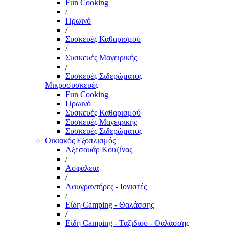
Fun Cooking
/
Πρωινό
/
Συσκευές Καθαρισμού
/
Συσκευές Μαγειρικής
/
Συσκευές Σιδερώματος
Μικροσυσκευές
Fun Cooking
Πρωινό
Συσκευές Καθαρισμού
Συσκευές Μαγειρικής
Συσκευές Σιδερώματος
Οικιακός Εξοπλισμός
Αξεσουάρ Κουζίνας
/
Ασφάλεια
/
Αφυγραντήρες - Ιονιστές
/
Είδη Camping - Θαλάσσης
/
Είδη Camping - Ταξιδιού - Θαλάσσης