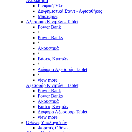
Αναλώσιμα
Γραφική Ύλη
Διαφημιστικά Σταντ - Αφισοθήκες
Μπαταρίες
Αξεσουάρ Κινητών - Tablet
Power Bank
/
Power Banks
/
Ακουστικά
/
Βάσεις Κινητών
/
Διάφορα Αξεσουάρ Tablet
/
view more
Αξεσουάρ Κινητών - Tablet
Power Bank
Power Banks
Ακουστικά
Βάσεις Κινητών
Διάφορα Αξεσουάρ Tablet
view more
Οθόνες Υπολογιστών
Φορητές Οθόνες