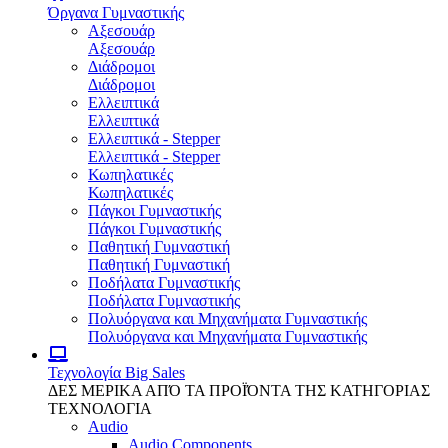
Όργανα Γυμναστικής
Αξεσουάρ
Αξεσουάρ
Διάδρομοι
Διάδρομοι
Ελλειπτικά
Ελλειπτικά
Ελλειπτικά - Stepper
Ελλειπτικά - Stepper
Κωπηλατικές
Κωπηλατικές
Πάγκοι Γυμναστικής
Πάγκοι Γυμναστικής
Παθητική Γυμναστική
Παθητική Γυμναστική
Ποδήλατα Γυμναστικής
Ποδήλατα Γυμναστικής
Πολυόργανα και Μηχανήματα Γυμναστικής
Πολυόργανα και Μηχανήματα Γυμναστικής
Τεχνολογία
Big Sales
ΔΕΣ ΜΕΡΙΚΑ ΑΠΌ ΤΑ ΠΡΟΪΌΝΤΑ ΤΗΣ ΚΑΤΗΓΟΡΙΑΣ
ΤΕΧΝΟΛΟΓΙΑ
Audio
Audio Components