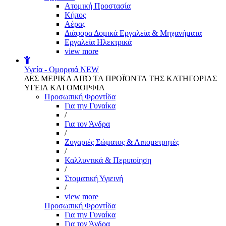
Aτομική Προστασία
Kήπος
Αέρας
Διάφορα Δομικά Εργαλεία & Μηχανήματα
Εργαλεία Ηλεκτρικά
view more
Υγεία - Ομορφιά
NEW
ΔΕΣ ΜΕΡΙΚΑ ΑΠΌ ΤΑ ΠΡΟΪΌΝΤΑ ΤΗΣ ΚΑΤΗΓΟΡΙΑΣ
ΥΓΕΙΑ ΚΑΙ ΟΜΟΡΦΙΑ
Προσωπική Φροντίδα
Για την Γυναίκα
/
Για τον Άνδρα
/
Ζυγαριές Σώματος & Λιπομετρητές
/
Καλλυντικά & Περιποίηση
/
Στοματική Υγιεινή
/
view more
Προσωπική Φροντίδα
Για την Γυναίκα
Για τον Άνδρα