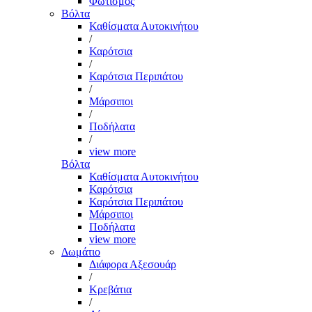
Φωτισμός
Βόλτα
Καθίσματα Αυτοκινήτου
/
Καρότσια
/
Καρότσια Περιπάτου
/
Μάρσιποι
/
Ποδήλατα
/
view more
Βόλτα
Καθίσματα Αυτοκινήτου
Καρότσια
Καρότσια Περιπάτου
Μάρσιποι
Ποδήλατα
view more
Δωμάτιο
Διάφορα Αξεσουάρ
/
Κρεβάτια
/