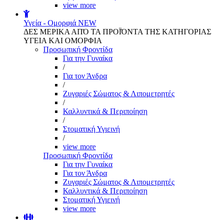
view more
Υγεία - Ομορφιά
NEW
ΔΕΣ ΜΕΡΙΚΑ ΑΠΌ ΤΑ ΠΡΟΪΌΝΤΑ ΤΗΣ ΚΑΤΗΓΟΡΙΑΣ
ΥΓΕΙΑ ΚΑΙ ΟΜΟΡΦΙΑ
Προσωπική Φροντίδα
Για την Γυναίκα
/
Για τον Άνδρα
/
Ζυγαριές Σώματος & Λιπομετρητές
/
Καλλυντικά & Περιποίηση
/
Στοματική Υγιεινή
/
view more
Προσωπική Φροντίδα
Για την Γυναίκα
Για τον Άνδρα
Ζυγαριές Σώματος & Λιπομετρητές
Καλλυντικά & Περιποίηση
Στοματική Υγιεινή
view more