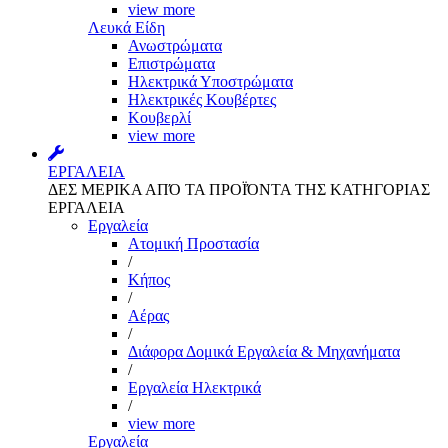
view more
Λευκά Είδη
Ανωστρώματα
Επιστρώματα
Ηλεκτρικά Υποστρώματα
Ηλεκτρικές Κουβέρτες
Κουβερλί
view more
ΕΡΓΑΛΕΙΑ
ΔΕΣ ΜΕΡΙΚΑ ΑΠΌ ΤΑ ΠΡΟΪΌΝΤΑ ΤΗΣ ΚΑΤΗΓΟΡΙΑΣ
ΕΡΓΑΛΕΙΑ
Εργαλεία
Aτομική Προστασία
/
Kήπος
/
Αέρας
/
Διάφορα Δομικά Εργαλεία & Μηχανήματα
/
Εργαλεία Ηλεκτρικά
/
view more
Εργαλεία