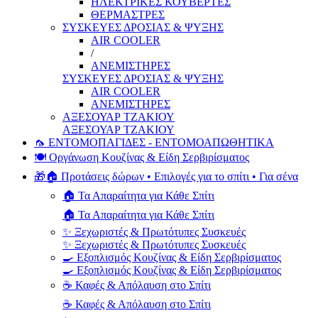
ΗΛΕΚΤΡΙΚΕΣ ΚΟΥΒΕΡΤΕΣ
ΘΕΡΜΑΣΤΡΕΣ
ΣΥΣΚΕΥΕΣ ΔΡΟΣΙΑΣ & ΨΥΞΗΣ
AIR COOLER
/
ΑΝΕΜΙΣΤΗΡΕΣ
ΣΥΣΚΕΥΕΣ ΔΡΟΣΙΑΣ & ΨΥΞΗΣ
AIR COOLER
ΑΝΕΜΙΣΤΗΡΕΣ
ΑΞΕΣΟΥΑΡ ΤΖΑΚΙΟΥ
ΑΞΕΣΟΥΑΡ ΤΖΑΚΙΟΥ
🦟 ΕΝΤΟΜΟΠΑΓΙΔΕΣ - ΕΝΤΟΜΟΑΠΩΘΗΤΙΚΑ
🍽️ Οργάνωση Κουζίνας & Είδη Σερβιρίσματος
🎁🏠 Προτάσεις δώρων • Επιλογές για το σπίτι • Για σένα
🏠 Τα Απαραίτητα για Κάθε Σπίτι
🏠 Τα Απαραίτητα για Κάθε Σπίτι
✨ Ξεχωριστές & Πρωτότυπες Συσκευές
✨ Ξεχωριστές & Πρωτότυπες Συσκευές
🍳 Εξοπλισμός Κουζίνας & Είδη Σερβιρίσματος
🍳 Εξοπλισμός Κουζίνας & Είδη Σερβιρίσματος
☕ Καφές & Απόλαυση στο Σπίτι
☕ Καφές & Απόλαυση στο Σπίτι