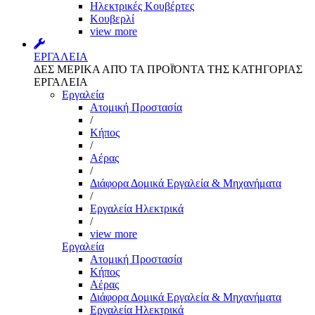
Ηλεκτρικές Κουβέρτες
Κουβερλί
view more
ΕΡΓΑΛΕΙΑ
ΔΕΣ ΜΕΡΙΚΑ ΑΠΌ ΤΑ ΠΡΟΪΌΝΤΑ ΤΗΣ ΚΑΤΗΓΟΡΙΑΣ
ΕΡΓΑΛΕΙΑ
Εργαλεία
Aτομική Προστασία
/
Kήπος
/
Αέρας
/
Διάφορα Δομικά Εργαλεία & Μηχανήματα
/
Εργαλεία Ηλεκτρικά
/
view more
Εργαλεία
Aτομική Προστασία
Kήπος
Αέρας
Διάφορα Δομικά Εργαλεία & Μηχανήματα
Εργαλεία Ηλεκτρικά