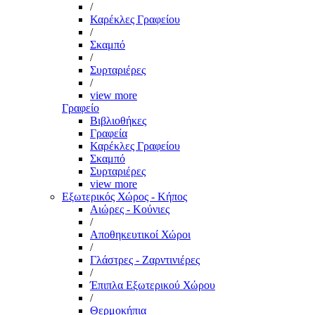
/
Καρέκλες Γραφείου
/
Σκαμπό
/
Συρταριέρες
/
view more
Γραφείο
Βιβλιοθήκες
Γραφεία
Καρέκλες Γραφείου
Σκαμπό
Συρταριέρες
view more
Εξωτερικός Χώρος - Κήπος
Αιώρες - Κούνιες
/
Αποθηκευτικοί Χώροι
/
Γλάστρες - Ζαρντινιέρες
/
Έπιπλα Εξωτερικού Χώρου
/
Θερμοκήπια