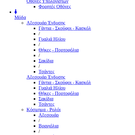
Οθόνες Υπολογιστών
Φορητές Οθόνες
Μόδα
Αξεσουάρ Ένδυσης
Γάντια - Σκούφοι - Κασκόλ
/
Γυαλιά Ηλίου
/
Θήκες - Πορτοφόλια
/
Σακίδια
/
Τσάντες
Αξεσουάρ Ένδυσης
Γάντια - Σκούφοι - Κασκόλ
Γυαλιά Ηλίου
Θήκες - Πορτοφόλια
Σακίδια
Τσάντες
Κόσμημα - Ρολόι
Αξεσουάρ
/
Βραχιόλια
/