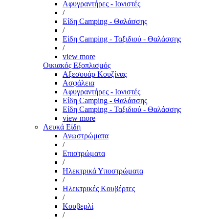
Αφυγραντήρες - Ιονιστές
/
Είδη Camping - Θαλάσσης
/
Είδη Camping - Ταξιδιού - Θαλάσσης
/
view more
Οικιακός Εξοπλισμός
Αξεσουάρ Κουζίνας
Ασφάλεια
Αφυγραντήρες - Ιονιστές
Είδη Camping - Θαλάσσης
Είδη Camping - Ταξιδιού - Θαλάσσης
view more
Λευκά Είδη
Ανωστρώματα
/
Επιστρώματα
/
Ηλεκτρικά Υποστρώματα
/
Ηλεκτρικές Κουβέρτες
/
Κουβερλί
/