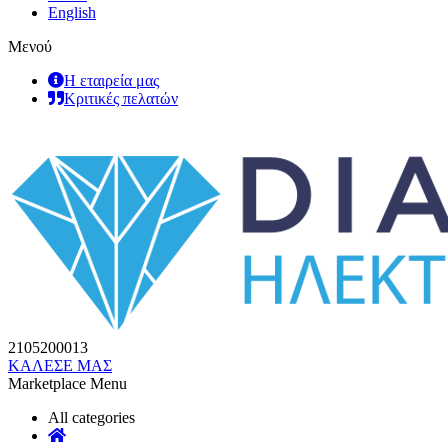
English
Μενού
Η εταιρεία μας
Κριτικές πελατών
2105200013
ΚΑΛΕΣΕ ΜΑΣ
Marketplace Menu
All categories