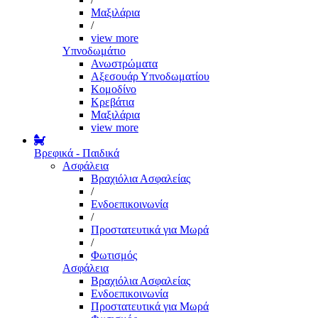
Μαξιλάρια
/
view more
Υπνοδωμάτιο
Ανωστρώματα
Αξεσουάρ Υπνοδωματίου
Κομοδίνο
Κρεβάτια
Μαξιλάρια
view more
Βρεφικά - Παιδικά
Ασφάλεια
Βραχιόλια Ασφαλείας
/
Ενδοεπικοινωνία
/
Προστατευτικά για Μωρά
/
Φωτισμός
Ασφάλεια
Βραχιόλια Ασφαλείας
Ενδοεπικοινωνία
Προστατευτικά για Μωρά