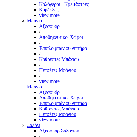
Καλόγεροι - Κρεμάστρες
Καρέκλες
view more
Μπάνιο
Αξεσουάρ
/
Αποθηκευτικοί Χώροι
/
Έπιπλο μπάνιου νιπτήρα
/
Καθρέπτες Μπάνιου
/
Πετσέτες Μπάνιου
/
view more
Μπάνιο
Αξεσουάρ
Αποθηκευτικοί Χώροι
Έπιπλο μπάνιου νιπτήρα
Καθρέπτες Μπάνιου
Πετσέτες Μπάνιου
view more
Σαλόνι
Αξεσουάρ Σαλονιού
/