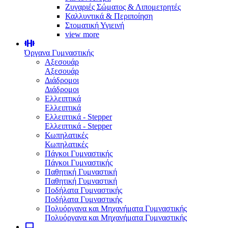
Ζυγαριές Σώματος & Λιπομετρητές
Καλλυντικά & Περιποίηση
Στοματική Υγιεινή
view more
Όργανα Γυμναστικής
Αξεσουάρ
Αξεσουάρ
Διάδρομοι
Διάδρομοι
Ελλειπτικά
Ελλειπτικά
Ελλειπτικά - Stepper
Ελλειπτικά - Stepper
Κωπηλατικές
Κωπηλατικές
Πάγκοι Γυμναστικής
Πάγκοι Γυμναστικής
Παθητική Γυμναστική
Παθητική Γυμναστική
Ποδήλατα Γυμναστικής
Ποδήλατα Γυμναστικής
Πολυόργανα και Μηχανήματα Γυμναστικής
Πολυόργανα και Μηχανήματα Γυμναστικής