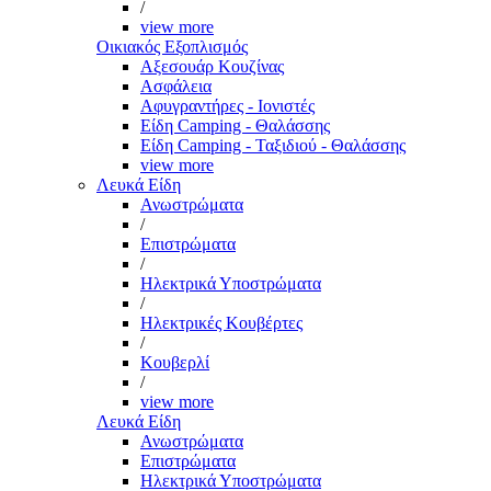
/
view more
Οικιακός Εξοπλισμός
Αξεσουάρ Κουζίνας
Ασφάλεια
Αφυγραντήρες - Ιονιστές
Είδη Camping - Θαλάσσης
Είδη Camping - Ταξιδιού - Θαλάσσης
view more
Λευκά Είδη
Ανωστρώματα
/
Επιστρώματα
/
Ηλεκτρικά Υποστρώματα
/
Ηλεκτρικές Κουβέρτες
/
Κουβερλί
/
view more
Λευκά Είδη
Ανωστρώματα
Επιστρώματα
Ηλεκτρικά Υποστρώματα