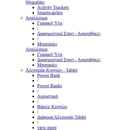
Wearables
Activity Trackers
Smartwatches
Αναλώσιμα
Γραφική Ύλη
/
Διαφημιστικά Σταντ - Αφισοθήκες
/
Μπαταρίες
Αναλώσιμα
Γραφική Ύλη
Διαφημιστικά Σταντ - Αφισοθήκες
Μπαταρίες
Αξεσουάρ Κινητών - Tablet
Power Bank
/
Power Banks
/
Ακουστικά
/
Βάσεις Κινητών
/
Διάφορα Αξεσουάρ Tablet
/
view more