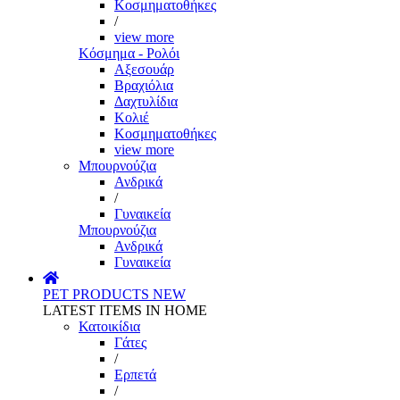
Κοσμηματοθήκες
/
view more
Κόσμημα - Ρολόι
Αξεσουάρ
Βραχιόλια
Δαχτυλίδια
Κολιέ
Κοσμηματοθήκες
view more
Μπουρνούζια
Ανδρικά
/
Γυναικεία
Μπουρνούζια
Ανδρικά
Γυναικεία
PET PRODUCTS
NEW
LATEST ITEMS IN HOME
Κατοικίδια
Γάτες
/
Ερπετά
/