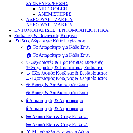
ΣΥΣΚΕΥΕΣ ΨΗΞΗΣ
AIR COOLER
ΑΝΕΜΙΣΤΗΡΕΣ
ΑΞΕΣΟΥΑΡ ΤΖΑΚΙΟΥ
ΑΞΕΣΟΥΑΡ ΤΖΑΚΙΟΥ
ΕΝΤΟΜΟΠΑΓΙΔΕΣ - ΕΝΤΟΜΟΑΠΩΘΗΤΙΚΑ
Συσκευές & Οργάνωση Κουζίνας
🎁 Ιδέες Δώρων για Κάθε Περίσταση
🏠 Τα Απαραίτητα για Κάθε Σπίτι
🏠 Τα Απαραίτητα για Κάθε Σπίτι
✨ Ξεχωριστές & Πρωτότυπες Συσκευές
✨ Ξεχωριστές & Πρωτότυπες Συσκευές
🍳 Εξοπλισμός Κουζίνας & Σερβιρίσματος
🍳 Εξοπλισμός Κουζίνας & Σερβιρίσματος
☕ Καφές & Απόλαυση στο Σπίτι
☕ Καφές & Απόλαυση στο Σπίτι
🕯️ Διακόσμηση & Ατμόσφαιρα
🕯️ Διακόσμηση & Ατμόσφαιρα
🛏️ Λευκά Είδη & Cozy Επιλογές
🛏️ Λευκά Είδη & Cozy Επιλογές
🎀 Μικρά αλλά Ξεχωριστά Δώρα