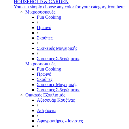
HOUSEHOLD & GARDEN
You can simply choose any color for your category icon here
Μικροσυσκευές
Fun Cooking
/
Πρωινό
/
Σκούπες
/
Συσκευές Μαγειρικής
/
Συσκευές Σιδερώματος
Μικροσυσκευές
Fun Cooking
Πρωινό
Σκούπες
Συσκευές Μαγειρικής
Συσκευές Σιδερώματος
Οικιακός Εξοπλισμός
Αξεσουάρ Κουζίνας
/
Ασφάλεια
/
Αφυγραντήρες - Ιονιστές
/