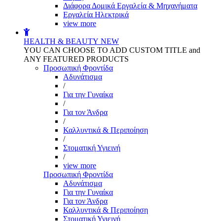
Διάφορα Δομικά Εργαλεία & Μηχανήματα
Εργαλεία Ηλεκτρικά
view more
HEALTH & BEAUTY
NEW
YOU CAN CHOOSE TO ADD CUSTOM TITLE and
ANY FEATURED PRODUCTS
Προσωπική Φροντίδα
Αδυνάτισμα
/
Για την Γυναίκα
/
Για τον Άνδρα
/
Καλλυντικά & Περιποίηση
/
Στοματική Υγιεινή
/
view more
Προσωπική Φροντίδα
Αδυνάτισμα
Για την Γυναίκα
Για τον Άνδρα
Καλλυντικά & Περιποίηση
Στοματική Υγιεινή