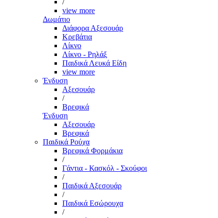
/
view more
Δωμάτιο
Διάφορα Αξεσουάρ
Κρεβάτια
Λίκνο
Λίκνο - Ρηλάξ
Παιδικά Λευκά Είδη
view more
Ένδυση
Αξεσουάρ
/
Βρεφικά
Ένδυση
Αξεσουάρ
Βρεφικά
Παιδικά Ρούχα
Βρεφικά Φορμάκια
/
Γάντια - Κασκόλ - Σκούφοι
/
Παιδικά Αξεσουάρ
/
Παιδικά Εσώρουχα
/