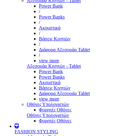
Αξεσουάρ Κινητών - Tablet
Power Bank
/
Power Banks
/
Ακουστικά
/
Βάσεις Κινητών
/
Διάφορα Αξεσουάρ Tablet
/
view more
Αξεσουάρ Κινητών - Tablet
Power Bank
Power Banks
Ακουστικά
Βάσεις Κινητών
Διάφορα Αξεσουάρ Tablet
view more
Οθόνες Υπολογιστών
Φορητές Οθόνες
Οθόνες Υπολογιστών
Φορητές Οθόνες
FASHION STYLING