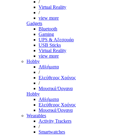
/
Virtual Reality
/
view more
Gadgets
Bluetooth
Gaming
UPS & Αξεσουάρ
USB Sticks
Virtual Reality
view more
Hobby
Αθλήματα
/
Ελεύθερος Χρόνος
/
Μουσικά Όργανα
Hobby
Αθλήματα
Ελεύθερος Χρόνος
Μουσικά Όργανα
Wearables
Activity Trackers
/
Smartwatches