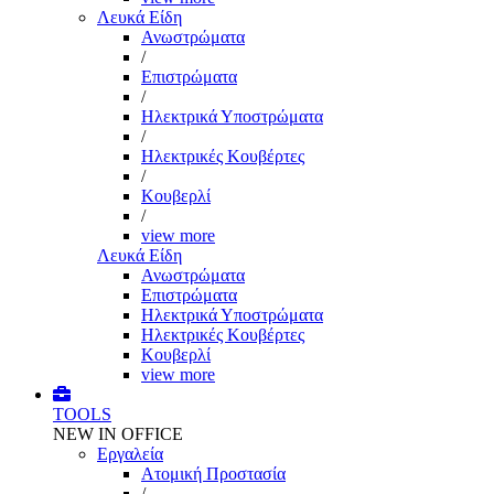
Λευκά Είδη
Ανωστρώματα
/
Επιστρώματα
/
Ηλεκτρικά Υποστρώματα
/
Ηλεκτρικές Κουβέρτες
/
Κουβερλί
/
view more
Λευκά Είδη
Ανωστρώματα
Επιστρώματα
Ηλεκτρικά Υποστρώματα
Ηλεκτρικές Κουβέρτες
Κουβερλί
view more
TOOLS
NEW IN OFFICE
Εργαλεία
Aτομική Προστασία
/