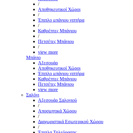
/
Αποθηκευτικοί Χώροι
/
Έπιπλο μπάνιου νιπτήρα
/
Καθρέπτες Μπάνιου
/
Πετσέτες Μπάνιου
/
view more
Μπάνιο
Αξεσουάρ
Αποθηκευτικοί Χώροι
Έπιπλο μπάνιου νιπτήρα
Καθρέπτες Μπάνιου
Πετσέτες Μπάνιου
view more
Σαλόνι
Αξεσουάρ Σαλονιού
/
Αποσμητικά Χώρου
/
Διαχωριστικά Εσωτερικού Χώρου
/
Έπιπλα Τηλεόρασης