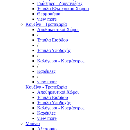
Γλάστρες - Ζαρντινιέρες
Έπιπλα Εξωτερικού Χώρου
Θερμοκήπια
view more
Κουζίνα - Τραπεζαρία
Αποθηκευτικοί Χώροι
/
Έπιπλα Εισόδου
/
Έπιπλα Υποδοχής
/
Καλόγεροι - Κρεμάστρες
/
Καρέκλες
/
view more
Κουζίνα - Τραπεζαρία
Αποθηκευτικοί Χώροι
Έπιπλα Εισόδου
Έπιπλα Υποδοχής
Καλόγεροι - Κρεμάστρες
Καρέκλες
view more
Μπάνιο
Αξεσουάρ