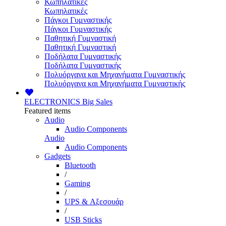
Κωπηλατικές
Κωπηλατικές
Πάγκοι Γυμναστικής
Πάγκοι Γυμναστικής
Παθητική Γυμναστική
Παθητική Γυμναστική
Ποδήλατα Γυμναστικής
Ποδήλατα Γυμναστικής
Πολυόργανα και Μηχανήματα Γυμναστικής
Πολυόργανα και Μηχανήματα Γυμναστικής
ELECTRONICS
Big Sales
Featured items
Audio
Audio Components
Audio
Audio Components
Gadgets
Bluetooth
/
Gaming
/
UPS & Αξεσουάρ
/
USB Sticks