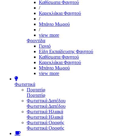
Καθίσματα Φαγητού
/
Καρεκλάκια Φαγητού
/
Μπάνιο Μωρού
/
view more
Φροντίδα
Γιογιό
Είδη Εκπαίδευσης Φαγητού
Καθίσματα Φαγητού
Καρεκλάκια Φαγητού
Μπάνιο Μωρού
view more
Φωτιστικά
Πορτατίφ
Πορτατίφ
Φωτιστικά Δαπέδου
Φωτιστικά Δαπέδου
Φωτιστικά Ηλιακά
Φωτιστικά Ηλιακά
Φωτιστικά Οροφής
Φωτιστικά Οροφής