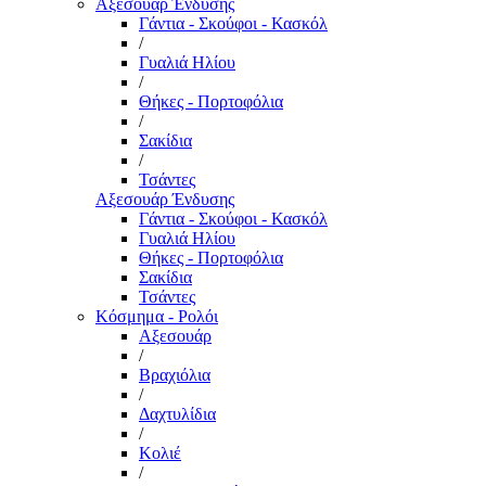
Αξεσουάρ Ένδυσης
Γάντια - Σκούφοι - Κασκόλ
/
Γυαλιά Ηλίου
/
Θήκες - Πορτοφόλια
/
Σακίδια
/
Τσάντες
Αξεσουάρ Ένδυσης
Γάντια - Σκούφοι - Κασκόλ
Γυαλιά Ηλίου
Θήκες - Πορτοφόλια
Σακίδια
Τσάντες
Κόσμημα - Ρολόι
Αξεσουάρ
/
Βραχιόλια
/
Δαχτυλίδια
/
Κολιέ
/