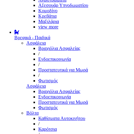
Αξεσουάρ Υπνοδωματίου
Κομοδίνο
Κρεβάτια
Μαξιλάρια
view more
Βρεφικά - Παιδικά
Ασφάλεια
Βραχιόλια Ασφαλείας
/
Ενδοεπικοινωνία
/
Προστατευτικά για Μωρά
/
Φωτισμός
Ασφάλεια
Βραχιόλια Ασφαλείας
Ενδοεπικοινωνία
Προστατευτικά για Μωρά
Φωτισμός
Βόλτα
Καθίσματα Αυτοκινήτου
/
Καρότσια