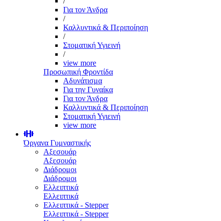
/
Για τον Άνδρα
/
Καλλυντικά & Περιποίηση
/
Στοματική Υγιεινή
/
view more
Προσωπική Φροντίδα
Αδυνάτισμα
Για την Γυναίκα
Για τον Άνδρα
Καλλυντικά & Περιποίηση
Στοματική Υγιεινή
view more
Όργανα Γυμναστικής
Αξεσουάρ
Αξεσουάρ
Διάδρομοι
Διάδρομοι
Ελλειπτικά
Ελλειπτικά
Ελλειπτικά - Stepper
Ελλειπτικά - Stepper