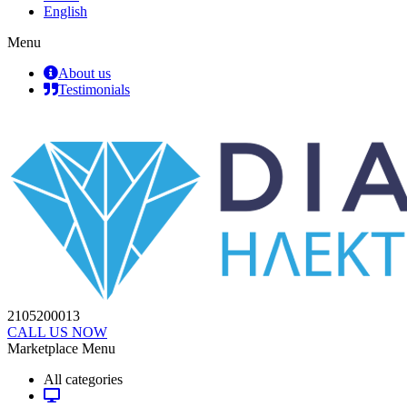
English
Menu
About us
Testimonials
2105200013
CALL US NOW
Marketplace Menu
All categories