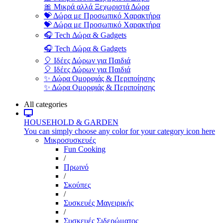
🎀 Μικρά αλλά Ξεχωριστά Δώρα
💝 Δώρα με Προσωπικό Χαρακτήρα
💝 Δώρα με Προσωπικό Χαρακτήρα
🎧 Tech Δώρα & Gadgets
🎧 Tech Δώρα & Gadgets
🎈 Ιδέες Δώρων για Παιδιά
🎈 Ιδέες Δώρων για Παιδιά
✨ Δώρα Ομορφιάς & Περιποίησης
✨ Δώρα Ομορφιάς & Περιποίησης
All categories
HOUSEHOLD & GARDEN
You can simply choose any color for your category icon here
Μικροσυσκευές
Fun Cooking
/
Πρωινό
/
Σκούπες
/
Συσκευές Μαγειρικής
/
Συσκευές Σιδερώματος