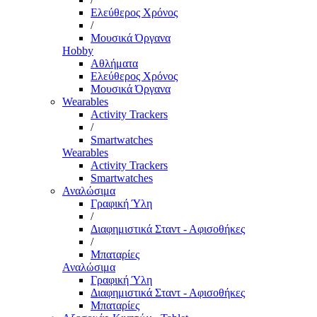
Ελεύθερος Χρόνος
/
Μουσικά Όργανα
Hobby
Αθλήματα
Ελεύθερος Χρόνος
Μουσικά Όργανα
Wearables
Activity Trackers
/
Smartwatches
Wearables
Activity Trackers
Smartwatches
Αναλώσιμα
Γραφική Ύλη
/
Διαφημιστικά Σταντ - Αφισοθήκες
/
Μπαταρίες
Αναλώσιμα
Γραφική Ύλη
Διαφημιστικά Σταντ - Αφισοθήκες
Μπαταρίες