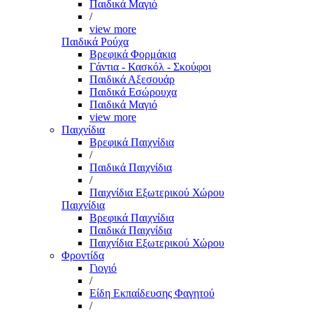
Παιδικά Μαγιό
/
view more
Παιδικά Ρούχα
Βρεφικά Φορμάκια
Γάντια - Κασκόλ - Σκούφοι
Παιδικά Αξεσουάρ
Παιδικά Εσώρουχα
Παιδικά Μαγιό
view more
Παιχνίδια
Βρεφικά Παιχνίδια
/
Παιδικά Παιχνίδια
/
Παιχνίδια Εξωτερικού Χώρου
Παιχνίδια
Βρεφικά Παιχνίδια
Παιδικά Παιχνίδια
Παιχνίδια Εξωτερικού Χώρου
Φροντίδα
Γιογιό
/
Είδη Εκπαίδευσης Φαγητού
/