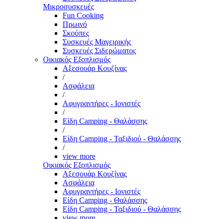
Μικροσυσκευές
Fun Cooking
Πρωινό
Σκούπες
Συσκευές Μαγειρικής
Συσκευές Σιδερώματος
Οικιακός Εξοπλισμός
Αξεσουάρ Κουζίνας
/
Ασφάλεια
/
Αφυγραντήρες - Ιονιστές
/
Είδη Camping - Θαλάσσης
/
Είδη Camping - Ταξιδιού - Θαλάσσης
/
view more
Οικιακός Εξοπλισμός
Αξεσουάρ Κουζίνας
Ασφάλεια
Αφυγραντήρες - Ιονιστές
Είδη Camping - Θαλάσσης
Είδη Camping - Ταξιδιού - Θαλάσσης
view more