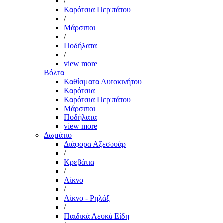
/
Καρότσια Περιπάτου
/
Μάρσιποι
/
Ποδήλατα
/
view more
Βόλτα
Καθίσματα Αυτοκινήτου
Καρότσια
Καρότσια Περιπάτου
Μάρσιποι
Ποδήλατα
view more
Δωμάτιο
Διάφορα Αξεσουάρ
/
Κρεβάτια
/
Λίκνο
/
Λίκνο - Ρηλάξ
/
Παιδικά Λευκά Είδη