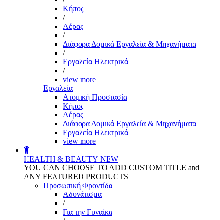
Kήπος
/
Αέρας
/
Διάφορα Δομικά Εργαλεία & Μηχανήματα
/
Εργαλεία Ηλεκτρικά
/
view more
Εργαλεία
Aτομική Προστασία
Kήπος
Αέρας
Διάφορα Δομικά Εργαλεία & Μηχανήματα
Εργαλεία Ηλεκτρικά
view more
HEALTH & BEAUTY
NEW
YOU CAN CHOOSE TO ADD CUSTOM TITLE and
ANY FEATURED PRODUCTS
Προσωπική Φροντίδα
Αδυνάτισμα
/
Για την Γυναίκα