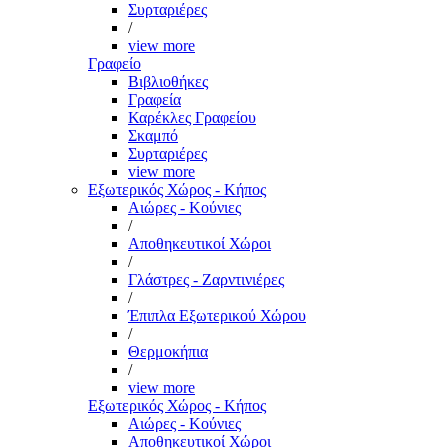
Συρταριέρες
/
view more
Γραφείο
Βιβλιοθήκες
Γραφεία
Καρέκλες Γραφείου
Σκαμπό
Συρταριέρες
view more
Εξωτερικός Χώρος - Κήπος
Αιώρες - Κούνιες
/
Αποθηκευτικοί Χώροι
/
Γλάστρες - Ζαρντινιέρες
/
Έπιπλα Εξωτερικού Χώρου
/
Θερμοκήπια
/
view more
Εξωτερικός Χώρος - Κήπος
Αιώρες - Κούνιες
Αποθηκευτικοί Χώροι