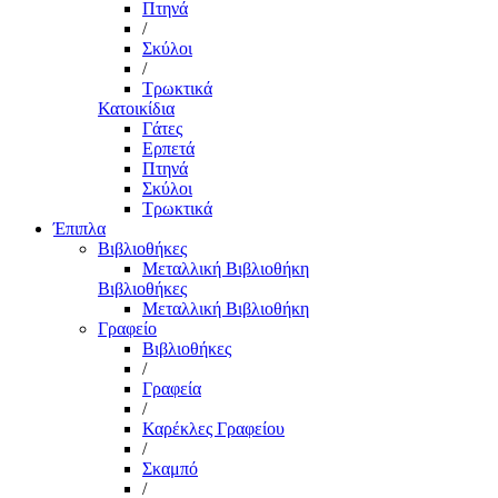
Πτηνά
/
Σκύλοι
/
Τρωκτικά
Κατοικίδια
Γάτες
Ερπετά
Πτηνά
Σκύλοι
Τρωκτικά
Έπιπλα
Βιβλιοθήκες
Μεταλλική Βιβλιοθήκη
Βιβλιοθήκες
Μεταλλική Βιβλιοθήκη
Γραφείο
Βιβλιοθήκες
/
Γραφεία
/
Καρέκλες Γραφείου
/
Σκαμπό
/