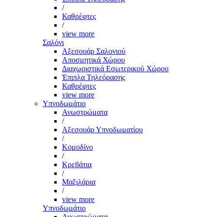
/
Καθρέφτες
/
view more
Σαλόνι
Αξεσουάρ Σαλονιού
Αποσμητικά Χώρου
Διαχωριστικά Εσωτερικού Χώρου
Έπιπλα Τηλεόρασης
Καθρέφτες
view more
Υπνοδωμάτιο
Ανωστρώματα
/
Αξεσουάρ Υπνοδωματίου
/
Κομοδίνο
/
Κρεβάτια
/
Μαξιλάρια
/
view more
Υπνοδωμάτιο
Ανωστρώματα