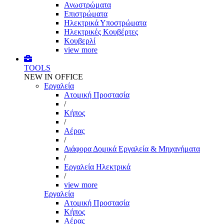
Ανωστρώματα
Επιστρώματα
Ηλεκτρικά Υποστρώματα
Ηλεκτρικές Κουβέρτες
Κουβερλί
view more
TOOLS
NEW IN OFFICE
Εργαλεία
Aτομική Προστασία
/
Kήπος
/
Αέρας
/
Διάφορα Δομικά Εργαλεία & Μηχανήματα
/
Εργαλεία Ηλεκτρικά
/
view more
Εργαλεία
Aτομική Προστασία
Kήπος
Αέρας