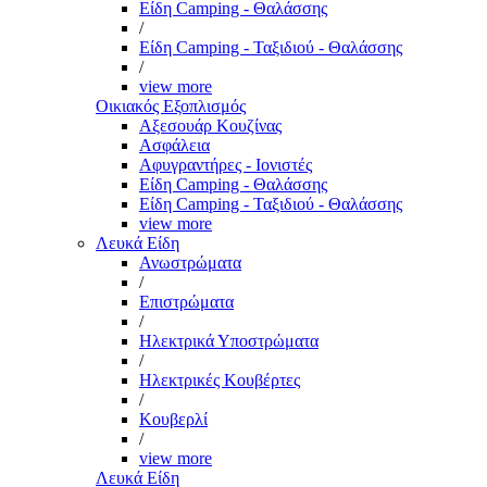
Είδη Camping - Θαλάσσης
/
Είδη Camping - Ταξιδιού - Θαλάσσης
/
view more
Οικιακός Εξοπλισμός
Αξεσουάρ Κουζίνας
Ασφάλεια
Αφυγραντήρες - Ιονιστές
Είδη Camping - Θαλάσσης
Είδη Camping - Ταξιδιού - Θαλάσσης
view more
Λευκά Είδη
Ανωστρώματα
/
Επιστρώματα
/
Ηλεκτρικά Υποστρώματα
/
Ηλεκτρικές Κουβέρτες
/
Κουβερλί
/
view more
Λευκά Είδη