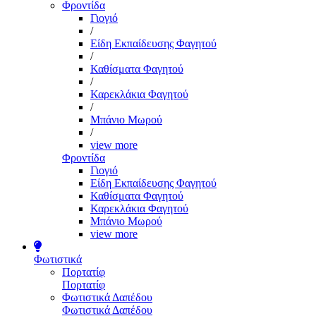
Φροντίδα
Γιογιό
/
Είδη Εκπαίδευσης Φαγητού
/
Καθίσματα Φαγητού
/
Καρεκλάκια Φαγητού
/
Μπάνιο Μωρού
/
view more
Φροντίδα
Γιογιό
Είδη Εκπαίδευσης Φαγητού
Καθίσματα Φαγητού
Καρεκλάκια Φαγητού
Μπάνιο Μωρού
view more
Φωτιστικά
Πορτατίφ
Πορτατίφ
Φωτιστικά Δαπέδου
Φωτιστικά Δαπέδου