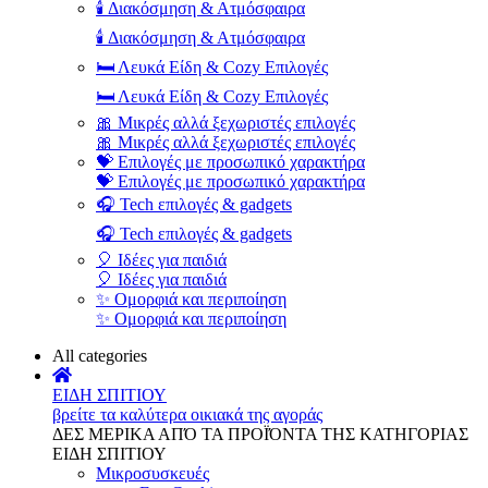
🕯️ Διακόσμηση & Ατμόσφαιρα
🕯️ Διακόσμηση & Ατμόσφαιρα
🛏️ Λευκά Είδη & Cozy Επιλογές
🛏️ Λευκά Είδη & Cozy Επιλογές
🎀 Μικρές αλλά ξεχωριστές επιλογές
🎀 Μικρές αλλά ξεχωριστές επιλογές
💝 Επιλογές με προσωπικό χαρακτήρα
💝 Επιλογές με προσωπικό χαρακτήρα
🎧 Tech επιλογές & gadgets
🎧 Tech επιλογές & gadgets
🎈 Ιδέες για παιδιά
🎈 Ιδέες για παιδιά
✨ Ομορφιά και περιποίηση
✨ Ομορφιά και περιποίηση
All categories
ΕΙΔΗ ΣΠΙΤΙΟΥ
βρείτε τα καλύτερα οικιακά της αγοράς
ΔΕΣ ΜΕΡΙΚΑ ΑΠΌ ΤΑ ΠΡΟΪΌΝΤΑ ΤΗΣ ΚΑΤΗΓΟΡΙΑΣ
ΕΙΔΗ ΣΠΙΤΙΟΥ
Μικροσυσκευές