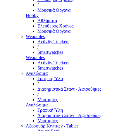
/
Μουσικά Όργανα
Hobby
Αθλήματα
Ελεύθερος Χρόνος
Μουσικά Όργανα
Wearables
Activity Trackers
/
Smartwatches
Wearables
Activity Trackers
Smartwatches
Αναλώσιμα
Γραφική Ύλη
/
Διαφημιστικά Σταντ - Αφισοθήκες
/
Μπαταρίες
Αναλώσιμα
Γραφική Ύλη
Διαφημιστικά Σταντ - Αφισοθήκες
Μπαταρίες
Αξεσουάρ Κινητών - Tablet