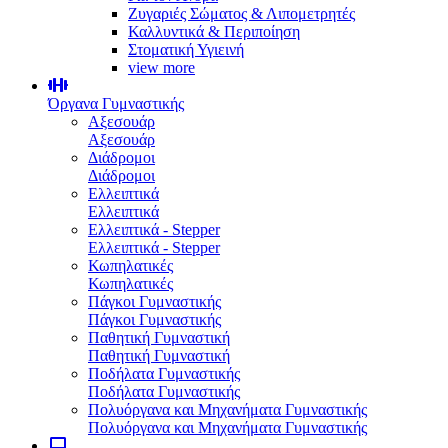
Ζυγαριές Σώματος & Λιπομετρητές
Καλλυντικά & Περιποίηση
Στοματική Υγιεινή
view more
Όργανα Γυμναστικής
Αξεσουάρ
Αξεσουάρ
Διάδρομοι
Διάδρομοι
Ελλειπτικά
Ελλειπτικά
Ελλειπτικά - Stepper
Ελλειπτικά - Stepper
Κωπηλατικές
Κωπηλατικές
Πάγκοι Γυμναστικής
Πάγκοι Γυμναστικής
Παθητική Γυμναστική
Παθητική Γυμναστική
Ποδήλατα Γυμναστικής
Ποδήλατα Γυμναστικής
Πολυόργανα και Μηχανήματα Γυμναστικής
Πολυόργανα και Μηχανήματα Γυμναστικής