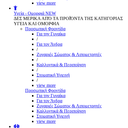
view more
Υγεία - Ομορφιά
NEW
ΔΕΣ ΜΕΡΙΚΑ ΑΠΌ ΤΑ ΠΡΟΪΌΝΤΑ ΤΗΣ ΚΑΤΗΓΟΡΙΑΣ
ΥΓΕΙΑ ΚΑΙ ΟΜΟΡΦΙΑ
Προσωπική Φροντίδα
Για την Γυναίκα
/
Για τον Άνδρα
/
Ζυγαριές Σώματος & Λιπομετρητές
/
Καλλυντικά & Περιποίηση
/
Στοματική Υγιεινή
/
view more
Προσωπική Φροντίδα
Για την Γυναίκα
Για τον Άνδρα
Ζυγαριές Σώματος & Λιπομετρητές
Καλλυντικά & Περιποίηση
Στοματική Υγιεινή
view more