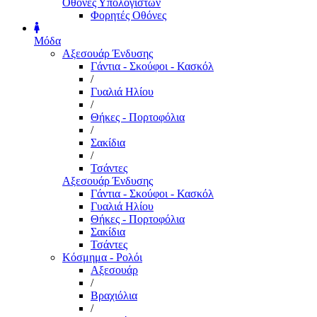
Οθόνες Υπολογιστών
Φορητές Οθόνες
Μόδα
Αξεσουάρ Ένδυσης
Γάντια - Σκούφοι - Κασκόλ
/
Γυαλιά Ηλίου
/
Θήκες - Πορτοφόλια
/
Σακίδια
/
Τσάντες
Αξεσουάρ Ένδυσης
Γάντια - Σκούφοι - Κασκόλ
Γυαλιά Ηλίου
Θήκες - Πορτοφόλια
Σακίδια
Τσάντες
Κόσμημα - Ρολόι
Αξεσουάρ
/
Βραχιόλια
/