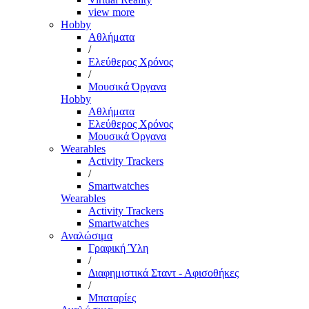
view more
Hobby
Αθλήματα
/
Ελεύθερος Χρόνος
/
Μουσικά Όργανα
Hobby
Αθλήματα
Ελεύθερος Χρόνος
Μουσικά Όργανα
Wearables
Activity Trackers
/
Smartwatches
Wearables
Activity Trackers
Smartwatches
Αναλώσιμα
Γραφική Ύλη
/
Διαφημιστικά Σταντ - Αφισοθήκες
/
Μπαταρίες