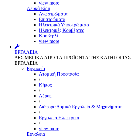
view more
Λευκά Είδη
Ανωστρώματα
Επιστρώματα
Ηλεκτρικά Υποστρώματα
Ηλεκτρικές Κουβέρτες
Κουβερλί
view more
ΕΡΓΑΛΕΙΑ
ΔΕΣ ΜΕΡΙΚΑ ΑΠΌ ΤΑ ΠΡΟΪΌΝΤΑ ΤΗΣ ΚΑΤΗΓΟΡΙΑΣ
ΕΡΓΑΛΕΙΑ
Εργαλεία
Aτομική Προστασία
/
Kήπος
/
Αέρας
/
Διάφορα Δομικά Εργαλεία & Μηχανήματα
/
Εργαλεία Ηλεκτρικά
/
view more
Εργαλεία