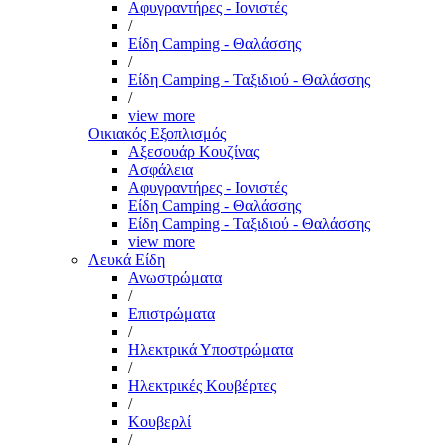
Αφυγραντήρες - Ιονιστές
/
Είδη Camping - Θαλάσσης
/
Είδη Camping - Ταξιδιού - Θαλάσσης
/
view more
Οικιακός Εξοπλισμός
Αξεσουάρ Κουζίνας
Ασφάλεια
Αφυγραντήρες - Ιονιστές
Είδη Camping - Θαλάσσης
Είδη Camping - Ταξιδιού - Θαλάσσης
view more
Λευκά Είδη
Ανωστρώματα
/
Επιστρώματα
/
Ηλεκτρικά Υποστρώματα
/
Ηλεκτρικές Κουβέρτες
/
Κουβερλί
/