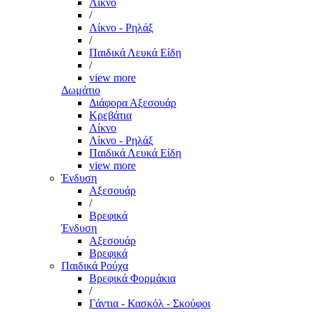
Λίκνο
/
Λίκνο - Ρηλάξ
/
Παιδικά Λευκά Είδη
/
view more
Δωμάτιο
Διάφορα Αξεσουάρ
Κρεβάτια
Λίκνο
Λίκνο - Ρηλάξ
Παιδικά Λευκά Είδη
view more
Ένδυση
Αξεσουάρ
/
Βρεφικά
Ένδυση
Αξεσουάρ
Βρεφικά
Παιδικά Ρούχα
Βρεφικά Φορμάκια
/
Γάντια - Κασκόλ - Σκούφοι