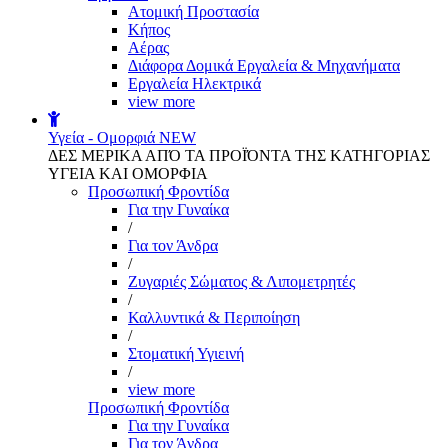
Aτομική Προστασία
Kήπος
Αέρας
Διάφορα Δομικά Εργαλεία & Μηχανήματα
Εργαλεία Ηλεκτρικά
view more
Υγεία - Ομορφιά
NEW
ΔΕΣ ΜΕΡΙΚΑ ΑΠΌ ΤΑ ΠΡΟΪΌΝΤΑ ΤΗΣ ΚΑΤΗΓΟΡΙΑΣ
ΥΓΕΙΑ ΚΑΙ ΟΜΟΡΦΙΑ
Προσωπική Φροντίδα
Για την Γυναίκα
/
Για τον Άνδρα
/
Ζυγαριές Σώματος & Λιπομετρητές
/
Καλλυντικά & Περιποίηση
/
Στοματική Υγιεινή
/
view more
Προσωπική Φροντίδα
Για την Γυναίκα
Για τον Άνδρα