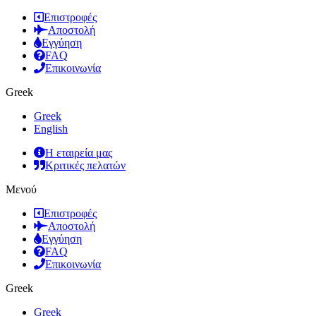
Επιστροφές
Αποστολή
Εγγύηση
FAQ
Επικοινωνία
Greek
Greek
English
Η εταιρεία μας
Κριτικές πελατών
Μενού
Επιστροφές
Αποστολή
Εγγύηση
FAQ
Επικοινωνία
Greek
Greek