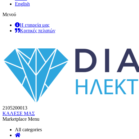
English
Μενού
Η εταιρεία μας
Κριτικές πελατών
2105200013
ΚΑΛΕΣΕ ΜΑΣ
Marketplace Menu
All categories