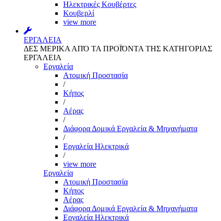
Ηλεκτρικές Κουβέρτες
Κουβερλί
view more
ΕΡΓΑΛΕΙΑ
ΔΕΣ ΜΕΡΙΚΑ ΑΠΌ ΤΑ ΠΡΟΪΌΝΤΑ ΤΗΣ ΚΑΤΗΓΟΡΙΑΣ
ΕΡΓΑΛΕΙΑ
Εργαλεία
Aτομική Προστασία
/
Kήπος
/
Αέρας
/
Διάφορα Δομικά Εργαλεία & Μηχανήματα
/
Εργαλεία Ηλεκτρικά
/
view more
Εργαλεία
Aτομική Προστασία
Kήπος
Αέρας
Διάφορα Δομικά Εργαλεία & Μηχανήματα
Εργαλεία Ηλεκτρικά