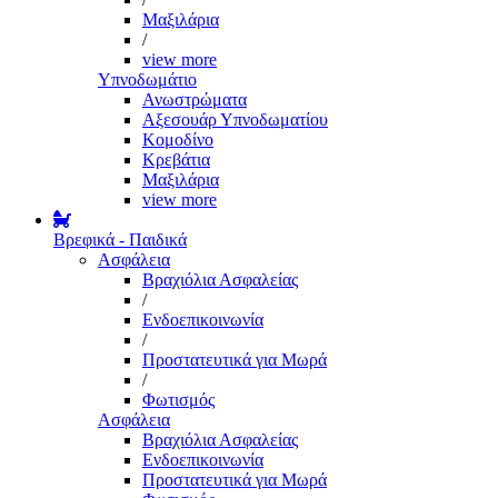
Μαξιλάρια
/
view more
Υπνοδωμάτιο
Ανωστρώματα
Αξεσουάρ Υπνοδωματίου
Κομοδίνο
Κρεβάτια
Μαξιλάρια
view more
Βρεφικά - Παιδικά
Ασφάλεια
Βραχιόλια Ασφαλείας
/
Ενδοεπικοινωνία
/
Προστατευτικά για Μωρά
/
Φωτισμός
Ασφάλεια
Βραχιόλια Ασφαλείας
Ενδοεπικοινωνία
Προστατευτικά για Μωρά