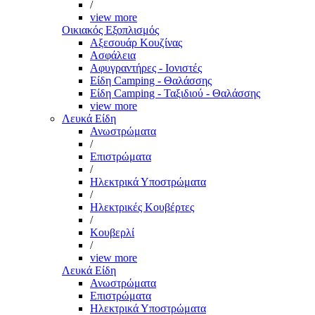
/
view more
Οικιακός Εξοπλισμός
Αξεσουάρ Κουζίνας
Ασφάλεια
Αφυγραντήρες - Ιονιστές
Είδη Camping - Θαλάσσης
Είδη Camping - Ταξιδιού - Θαλάσσης
view more
Λευκά Είδη
Ανωστρώματα
/
Επιστρώματα
/
Ηλεκτρικά Υποστρώματα
/
Ηλεκτρικές Κουβέρτες
/
Κουβερλί
/
view more
Λευκά Είδη
Ανωστρώματα
Επιστρώματα
Ηλεκτρικά Υποστρώματα