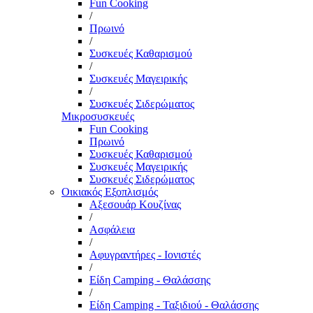
Fun Cooking
/
Πρωινό
/
Συσκευές Καθαρισμού
/
Συσκευές Μαγειρικής
/
Συσκευές Σιδερώματος
Μικροσυσκευές
Fun Cooking
Πρωινό
Συσκευές Καθαρισμού
Συσκευές Μαγειρικής
Συσκευές Σιδερώματος
Οικιακός Εξοπλισμός
Αξεσουάρ Κουζίνας
/
Ασφάλεια
/
Αφυγραντήρες - Ιονιστές
/
Είδη Camping - Θαλάσσης
/
Είδη Camping - Ταξιδιού - Θαλάσσης