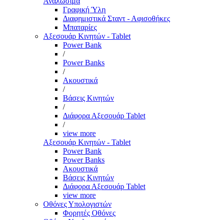
Αναλώσιμα
Γραφική Ύλη
Διαφημιστικά Σταντ - Αφισοθήκες
Μπαταρίες
Αξεσουάρ Κινητών - Tablet
Power Bank
/
Power Banks
/
Ακουστικά
/
Βάσεις Κινητών
/
Διάφορα Αξεσουάρ Tablet
/
view more
Αξεσουάρ Κινητών - Tablet
Power Bank
Power Banks
Ακουστικά
Βάσεις Κινητών
Διάφορα Αξεσουάρ Tablet
view more
Οθόνες Υπολογιστών
Φορητές Οθόνες