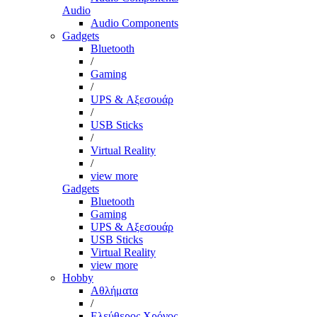
Audio
Audio Components
Gadgets
Bluetooth
/
Gaming
/
UPS & Αξεσουάρ
/
USB Sticks
/
Virtual Reality
/
view more
Gadgets
Bluetooth
Gaming
UPS & Αξεσουάρ
USB Sticks
Virtual Reality
view more
Hobby
Αθλήματα
/
Ελεύθερος Χρόνος