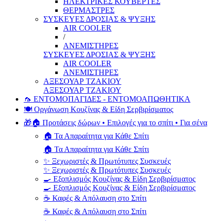
ΗΛΕΚΤΡΙΚΕΣ ΚΟΥΒΕΡΤΕΣ
ΘΕΡΜΑΣΤΡΕΣ
ΣΥΣΚΕΥΕΣ ΔΡΟΣΙΑΣ & ΨΥΞΗΣ
AIR COOLER
/
ΑΝΕΜΙΣΤΗΡΕΣ
ΣΥΣΚΕΥΕΣ ΔΡΟΣΙΑΣ & ΨΥΞΗΣ
AIR COOLER
ΑΝΕΜΙΣΤΗΡΕΣ
ΑΞΕΣΟΥΑΡ ΤΖΑΚΙΟΥ
ΑΞΕΣΟΥΑΡ ΤΖΑΚΙΟΥ
🦟 ΕΝΤΟΜΟΠΑΓΙΔΕΣ - ΕΝΤΟΜΟΑΠΩΘΗΤΙΚΑ
🍽️ Οργάνωση Κουζίνας & Είδη Σερβιρίσματος
🎁🏠 Προτάσεις δώρων • Επιλογές για το σπίτι • Για σένα
🏠 Τα Απαραίτητα για Κάθε Σπίτι
🏠 Τα Απαραίτητα για Κάθε Σπίτι
✨ Ξεχωριστές & Πρωτότυπες Συσκευές
✨ Ξεχωριστές & Πρωτότυπες Συσκευές
🍳 Εξοπλισμός Κουζίνας & Είδη Σερβιρίσματος
🍳 Εξοπλισμός Κουζίνας & Είδη Σερβιρίσματος
☕ Καφές & Απόλαυση στο Σπίτι
☕ Καφές & Απόλαυση στο Σπίτι