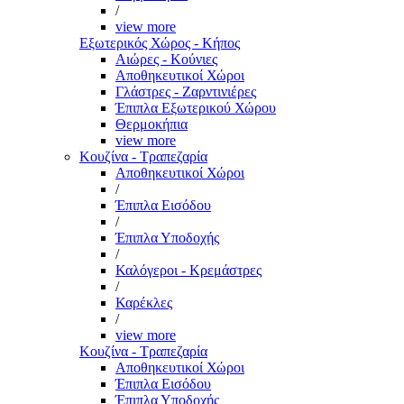
/
view more
Εξωτερικός Χώρος - Κήπος
Αιώρες - Κούνιες
Αποθηκευτικοί Χώροι
Γλάστρες - Ζαρντινιέρες
Έπιπλα Εξωτερικού Χώρου
Θερμοκήπια
view more
Κουζίνα - Τραπεζαρία
Αποθηκευτικοί Χώροι
/
Έπιπλα Εισόδου
/
Έπιπλα Υποδοχής
/
Καλόγεροι - Κρεμάστρες
/
Καρέκλες
/
view more
Κουζίνα - Τραπεζαρία
Αποθηκευτικοί Χώροι
Έπιπλα Εισόδου
Έπιπλα Υποδοχής