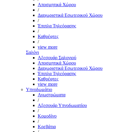
Αποσμητικά Χώρου
/
Διαχωριστικά Εσωτερικού Χώρου
/
Έπιπλα Τηλεόρασης
/
Καθρέφτες
/
view more
Σαλόνι
Αξεσουάρ Σαλονιού
Αποσμητικά Χώρου
Διαχωριστικά Εσωτερικού Χώρου
Έπιπλα Τηλεόρασης
Καθρέφτες
view more
Υπνοδωμάτιο
Ανωστρώματα
/
Αξεσουάρ Υπνοδωματίου
/
Κομοδίνο
/
Κρεβάτια
/