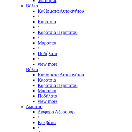
Φωτισμός
Βόλτα
Καθίσματα Αυτοκινήτου
/
Καρότσια
/
Καρότσια Περιπάτου
/
Μάρσιποι
/
Ποδήλατα
/
view more
Βόλτα
Καθίσματα Αυτοκινήτου
Καρότσια
Καρότσια Περιπάτου
Μάρσιποι
Ποδήλατα
view more
Δωμάτιο
Διάφορα Αξεσουάρ
/
Κρεβάτια
/