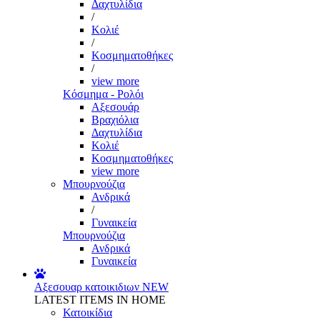
Δαχτυλίδια
/
Κολιέ
/
Κοσμηματοθήκες
/
view more
Κόσμημα - Ρολόι
Αξεσουάρ
Βραχιόλια
Δαχτυλίδια
Κολιέ
Κοσμηματοθήκες
view more
Μπουρνούζια
Ανδρικά
/
Γυναικεία
Μπουρνούζια
Ανδρικά
Γυναικεία
Αξεσουαρ κατοικιδιων
NEW
LATEST ITEMS IN HOME
Κατοικίδια