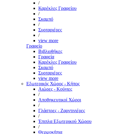
/
Καρέκλες Γραφείου
/
Σκαμπό
/
Συρταριέρες
/
view more
Γραφείο
Βιβλιοθήκες
Γραφεία
Καρέκλες Γραφείου
Σκαμπό
Συρταριέρες
view more
Εξωτερικός Χώρος - Κήπος
Αιώρες - Κούνιες
/
Αποθηκευτικοί Χώροι
/
Γλάστρες - Ζαρντινιέρες
/
Έπιπλα Εξωτερικού Χώρου
/
Θερμοκήπια