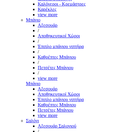
Καλόγεροι - Κρεμάστρες
Καρέκλες
view more
Μπάνιο
Αξεσουάρ
/
Αποθηκευτικοί Χώροι
/
Έπιπλο μπάνιου νιπτήρα
/
Καθρέπτες Μπάνιου
/
Πετσέτες Μπάνιου
/
view more
Μπάνιο
Αξεσουάρ
Αποθηκευτικοί Χώροι
Έπιπλο μπάνιου νιπτήρα
Καθρέπτες Μπάνιου
Πετσέτες Μπάνιου
view more
Σαλόνι
Αξεσουάρ Σαλονιού
/