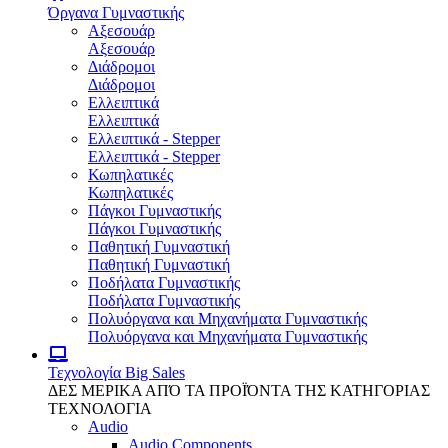
Όργανα Γυμναστικής
Αξεσουάρ
Αξεσουάρ
Διάδρομοι
Διάδρομοι
Ελλειπτικά
Ελλειπτικά
Ελλειπτικά - Stepper
Ελλειπτικά - Stepper
Κωπηλατικές
Κωπηλατικές
Πάγκοι Γυμναστικής
Πάγκοι Γυμναστικής
Παθητική Γυμναστική
Παθητική Γυμναστική
Ποδήλατα Γυμναστικής
Ποδήλατα Γυμναστικής
Πολυόργανα και Μηχανήματα Γυμναστικής
Πολυόργανα και Μηχανήματα Γυμναστικής
Τεχνολογία
Big Sales
ΔΕΣ ΜΕΡΙΚΑ ΑΠΌ ΤΑ ΠΡΟΪΌΝΤΑ ΤΗΣ ΚΑΤΗΓΟΡΙΑΣ
ΤΕΧΝΟΛΟΓΙΑ
Audio
Audio Components