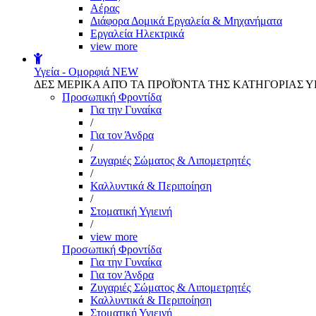
Αέρας
Διάφορα Δομικά Εργαλεία & Μηχανήματα
Εργαλεία Ηλεκτρικά
view more
Υγεία - Ομορφιά
NEW
ΔΕΣ ΜΕΡΙΚΑ ΑΠΌ ΤΑ ΠΡΟΪΌΝΤΑ ΤΗΣ ΚΑΤΗΓΟΡΙΑΣ Υ
Προσωπική Φροντίδα
Για την Γυναίκα
/
Για τον Άνδρα
/
Ζυγαριές Σώματος & Λιπομετρητές
/
Καλλυντικά & Περιποίηση
/
Στοματική Υγιεινή
/
view more
Προσωπική Φροντίδα
Για την Γυναίκα
Για τον Άνδρα
Ζυγαριές Σώματος & Λιπομετρητές
Καλλυντικά & Περιποίηση
Στοματική Υγιεινή