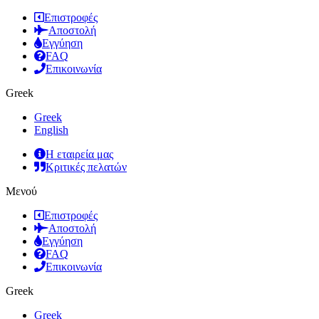
Επιστροφές
Αποστολή
Εγγύηση
FAQ
Επικοινωνία
Greek
Greek
English
Η εταιρεία μας
Κριτικές πελατών
Μενού
Επιστροφές
Αποστολή
Εγγύηση
FAQ
Επικοινωνία
Greek
Greek