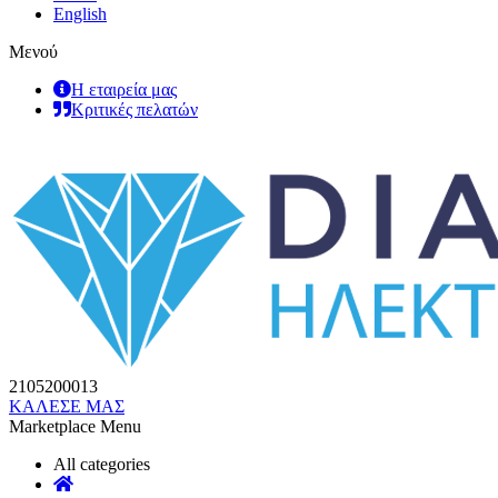
English
Μενού
Η εταιρεία μας
Κριτικές πελατών
2105200013
ΚΑΛΕΣΕ ΜΑΣ
Marketplace Menu
All categories