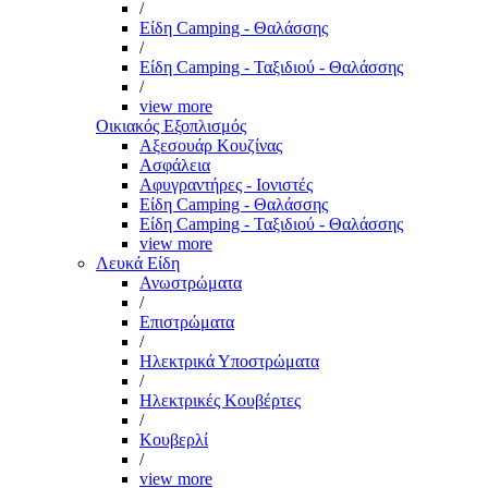
/
Είδη Camping - Θαλάσσης
/
Είδη Camping - Ταξιδιού - Θαλάσσης
/
view more
Οικιακός Εξοπλισμός
Αξεσουάρ Κουζίνας
Ασφάλεια
Αφυγραντήρες - Ιονιστές
Είδη Camping - Θαλάσσης
Είδη Camping - Ταξιδιού - Θαλάσσης
view more
Λευκά Είδη
Ανωστρώματα
/
Επιστρώματα
/
Ηλεκτρικά Υποστρώματα
/
Ηλεκτρικές Κουβέρτες
/
Κουβερλί
/
view more