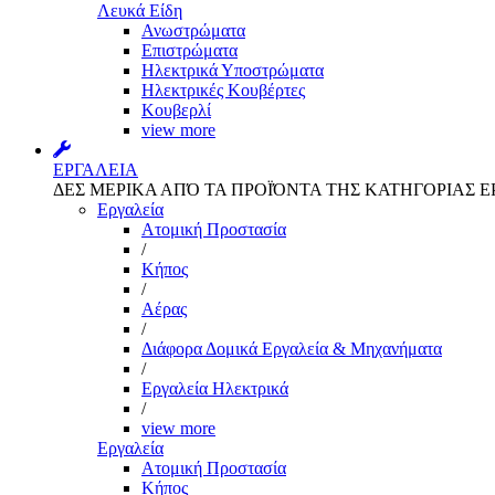
Λευκά Είδη
Ανωστρώματα
Επιστρώματα
Ηλεκτρικά Υποστρώματα
Ηλεκτρικές Κουβέρτες
Κουβερλί
view more
ΕΡΓΑΛΕΙΑ
ΔΕΣ ΜΕΡΙΚΑ ΑΠΌ ΤΑ ΠΡΟΪΌΝΤΑ ΤΗΣ ΚΑΤΗΓΟΡΙΑΣ Ε
Εργαλεία
Aτομική Προστασία
/
Kήπος
/
Αέρας
/
Διάφορα Δομικά Εργαλεία & Μηχανήματα
/
Εργαλεία Ηλεκτρικά
/
view more
Εργαλεία
Aτομική Προστασία
Kήπος