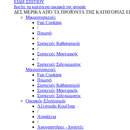
ΕΙΔΗ ΣΠΙΤΙΟΥ
βρείτε τα καλύτερα οικιακά της αγοράς
ΔΕΣ ΜΕΡΙΚΑ ΑΠΌ ΤΑ ΠΡΟΪΌΝΤΑ ΤΗΣ ΚΑΤΗΓΟΡΙΑΣ Ε
Μικροσυσκευές
Fun Cooking
/
Πρωινό
/
Συσκευές Καθαρισμού
/
Συσκευές Μαγειρικής
/
Συσκευές Σιδερώματος
Μικροσυσκευές
Fun Cooking
Πρωινό
Συσκευές Καθαρισμού
Συσκευές Μαγειρικής
Συσκευές Σιδερώματος
Οικιακός Εξοπλισμός
Αξεσουάρ Κουζίνας
/
Ασφάλεια
/
Αφυγραντήρες - Ιονιστές