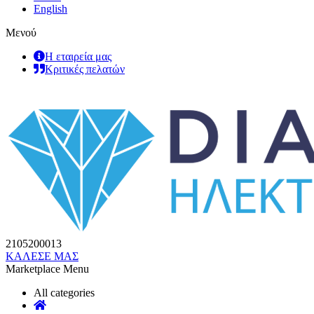
English
Μενού
Η εταιρεία μας
Κριτικές πελατών
2105200013
ΚΑΛΕΣΕ ΜΑΣ
Marketplace Menu
All categories