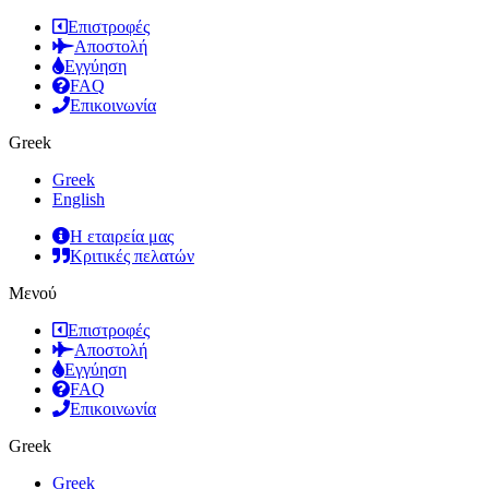
Επιστροφές
Αποστολή
Εγγύηση
FAQ
Επικοινωνία
Greek
Greek
English
Η εταιρεία μας
Κριτικές πελατών
Μενού
Επιστροφές
Αποστολή
Εγγύηση
FAQ
Επικοινωνία
Greek
Greek