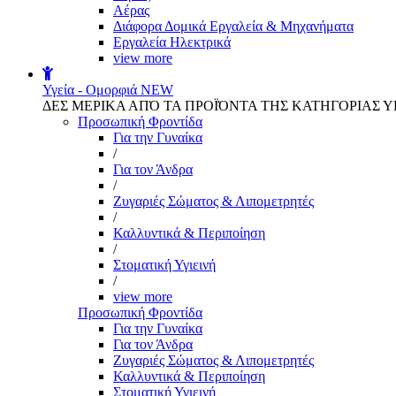
Αέρας
Διάφορα Δομικά Εργαλεία & Μηχανήματα
Εργαλεία Ηλεκτρικά
view more
Υγεία - Ομορφιά
NEW
ΔΕΣ ΜΕΡΙΚΑ ΑΠΌ ΤΑ ΠΡΟΪΌΝΤΑ ΤΗΣ ΚΑΤΗΓΟΡΙΑΣ Υ
Προσωπική Φροντίδα
Για την Γυναίκα
/
Για τον Άνδρα
/
Ζυγαριές Σώματος & Λιπομετρητές
/
Καλλυντικά & Περιποίηση
/
Στοματική Υγιεινή
/
view more
Προσωπική Φροντίδα
Για την Γυναίκα
Για τον Άνδρα
Ζυγαριές Σώματος & Λιπομετρητές
Καλλυντικά & Περιποίηση
Στοματική Υγιεινή