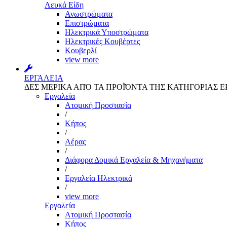
Λευκά Είδη
Ανωστρώματα
Επιστρώματα
Ηλεκτρικά Υποστρώματα
Ηλεκτρικές Κουβέρτες
Κουβερλί
view more
ΕΡΓΑΛΕΙΑ
ΔΕΣ ΜΕΡΙΚΑ ΑΠΌ ΤΑ ΠΡΟΪΌΝΤΑ ΤΗΣ ΚΑΤΗΓΟΡΙΑΣ Ε
Εργαλεία
Aτομική Προστασία
/
Kήπος
/
Αέρας
/
Διάφορα Δομικά Εργαλεία & Μηχανήματα
/
Εργαλεία Ηλεκτρικά
/
view more
Εργαλεία
Aτομική Προστασία
Kήπος