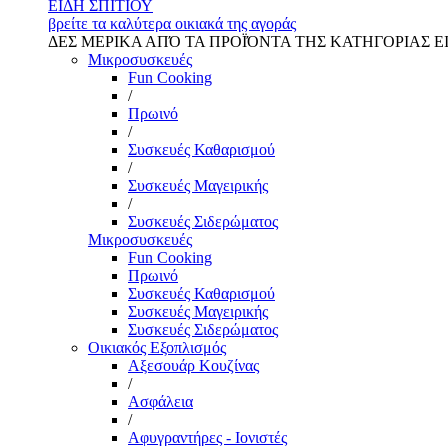
ΕΙΔΗ ΣΠΙΤΙΟΥ
βρείτε τα καλύτερα οικιακά της αγοράς
ΔΕΣ ΜΕΡΙΚΑ ΑΠΌ ΤΑ ΠΡΟΪΌΝΤΑ ΤΗΣ ΚΑΤΗΓΟΡΙΑΣ Ε
Μικροσυσκευές
Fun Cooking
/
Πρωινό
/
Συσκευές Καθαρισμού
/
Συσκευές Μαγειρικής
/
Συσκευές Σιδερώματος
Μικροσυσκευές
Fun Cooking
Πρωινό
Συσκευές Καθαρισμού
Συσκευές Μαγειρικής
Συσκευές Σιδερώματος
Οικιακός Εξοπλισμός
Αξεσουάρ Κουζίνας
/
Ασφάλεια
/
Αφυγραντήρες - Ιονιστές