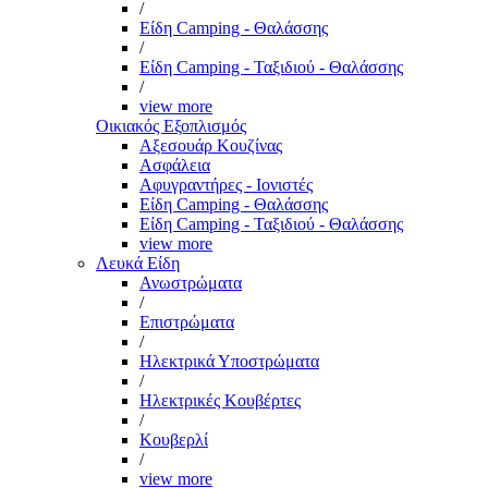
/
Είδη Camping - Θαλάσσης
/
Είδη Camping - Ταξιδιού - Θαλάσσης
/
view more
Οικιακός Εξοπλισμός
Αξεσουάρ Κουζίνας
Ασφάλεια
Αφυγραντήρες - Ιονιστές
Είδη Camping - Θαλάσσης
Είδη Camping - Ταξιδιού - Θαλάσσης
view more
Λευκά Είδη
Ανωστρώματα
/
Επιστρώματα
/
Ηλεκτρικά Υποστρώματα
/
Ηλεκτρικές Κουβέρτες
/
Κουβερλί
/
view more