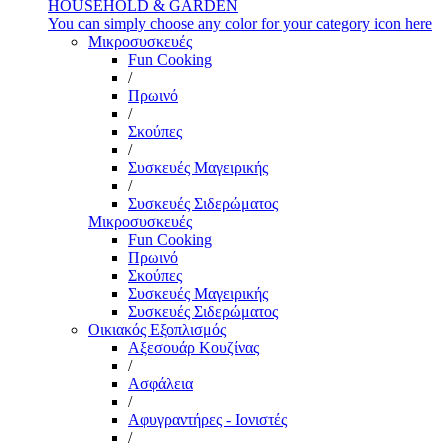
HOUSEHOLD & GARDEN
You can simply choose any color for your category icon here
Μικροσυσκευές
Fun Cooking
/
Πρωινό
/
Σκούπες
/
Συσκευές Μαγειρικής
/
Συσκευές Σιδερώματος
Μικροσυσκευές
Fun Cooking
Πρωινό
Σκούπες
Συσκευές Μαγειρικής
Συσκευές Σιδερώματος
Οικιακός Εξοπλισμός
Αξεσουάρ Κουζίνας
/
Ασφάλεια
/
Αφυγραντήρες - Ιονιστές
/