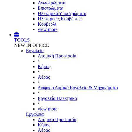
Ανωστρώματα
Επιστρώματα
Ηλεκτρικά Υποστρώματα
Ηλεκτρικές Κουβέρτες
Κουβερλί
view more
TOOLS
NEW IN OFFICE
Εργαλεία
Aτομική Προστασία
/
Kήπος
/
Αέρας
/
Διάφορα Δομικά Εργαλεία & Μηχανήματα
/
Εργαλεία Ηλεκτρικά
/
view more
Εργαλεία
Aτομική Προστασία
Kήπος
Αέρας