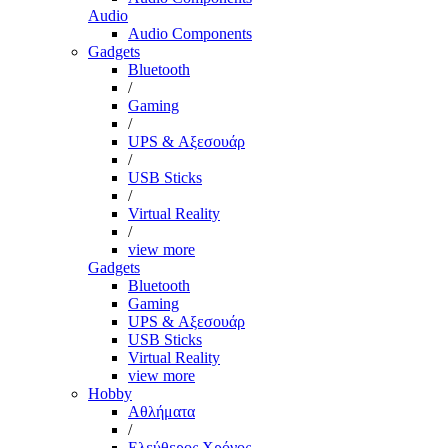
Audio
Audio Components
Gadgets
Bluetooth
/
Gaming
/
UPS & Αξεσουάρ
/
USB Sticks
/
Virtual Reality
/
view more
Gadgets
Bluetooth
Gaming
UPS & Αξεσουάρ
USB Sticks
Virtual Reality
view more
Hobby
Αθλήματα
/
Ελεύθερος Χρόνος