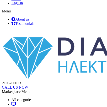
English
Menu
About us
Testimonials
2105200013
CALL US NOW
Marketplace Menu
All categories