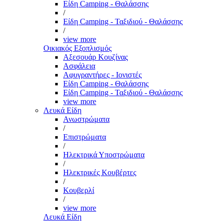
Είδη Camping - Θαλάσσης
/
Είδη Camping - Ταξιδιού - Θαλάσσης
/
view more
Οικιακός Εξοπλισμός
Αξεσουάρ Κουζίνας
Ασφάλεια
Αφυγραντήρες - Ιονιστές
Είδη Camping - Θαλάσσης
Είδη Camping - Ταξιδιού - Θαλάσσης
view more
Λευκά Είδη
Ανωστρώματα
/
Επιστρώματα
/
Ηλεκτρικά Υποστρώματα
/
Ηλεκτρικές Κουβέρτες
/
Κουβερλί
/
view more
Λευκά Είδη