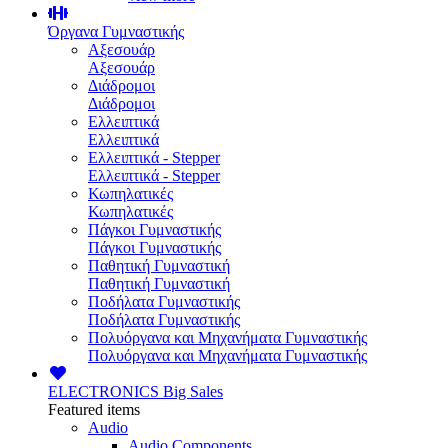
Όργανα Γυμναστικής
Αξεσουάρ
Αξεσουάρ
Διάδρομοι
Διάδρομοι
Ελλειπτικά
Ελλειπτικά
Ελλειπτικά - Stepper
Ελλειπτικά - Stepper
Κωπηλατικές
Κωπηλατικές
Πάγκοι Γυμναστικής
Πάγκοι Γυμναστικής
Παθητική Γυμναστική
Παθητική Γυμναστική
Ποδήλατα Γυμναστικής
Ποδήλατα Γυμναστικής
Πολυόργανα και Μηχανήματα Γυμναστικής
Πολυόργανα και Μηχανήματα Γυμναστικής
ELECTRONICS
Big Sales
Featured items
Audio
Audio Components