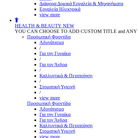
Διάφορα Δομικά Εργαλεία & Μηχανήματα
Εργαλεία Ηλεκτρικά
view more
HEALTH & BEAUTY
NEW
YOU CAN CHOOSE TO ADD CUSTOM TITLE and AN
Προσωπική Φροντίδα
Αδυνάτισμα
/
Για την Γυναίκα
/
Για τον Άνδρα
/
Καλλυντικά & Περιποίηση
/
Στοματική Υγιεινή
/
view more
Προσωπική Φροντίδα
Αδυνάτισμα
Για την Γυναίκα
Για τον Άνδρα
Καλλυντικά & Περιποίηση
Στοματική Υγιεινή
view more