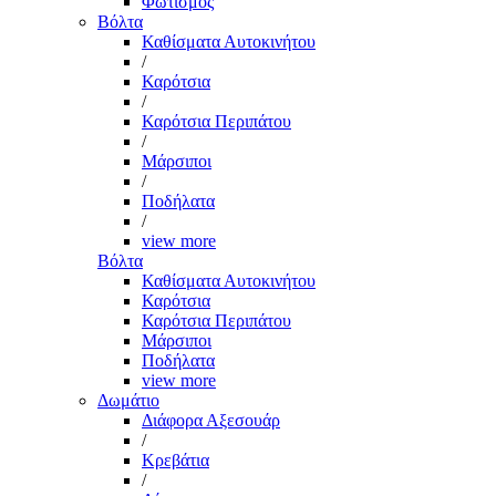
Φωτισμός
Βόλτα
Καθίσματα Αυτοκινήτου
/
Καρότσια
/
Καρότσια Περιπάτου
/
Μάρσιποι
/
Ποδήλατα
/
view more
Βόλτα
Καθίσματα Αυτοκινήτου
Καρότσια
Καρότσια Περιπάτου
Μάρσιποι
Ποδήλατα
view more
Δωμάτιο
Διάφορα Αξεσουάρ
/
Κρεβάτια
/