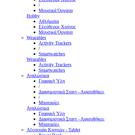
/
Μουσικά Όργανα
Hobby
Αθλήματα
Ελεύθερος Χρόνος
Μουσικά Όργανα
Wearables
Activity Trackers
/
Smartwatches
Wearables
Activity Trackers
Smartwatches
Αναλώσιμα
Γραφική Ύλη
/
Διαφημιστικά Σταντ - Αφισοθήκες
/
Μπαταρίες
Αναλώσιμα
Γραφική Ύλη
Διαφημιστικά Σταντ - Αφισοθήκες
Μπαταρίες
Αξεσουάρ Κινητών - Tablet