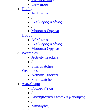
view more
Hobby
Αθλήματα
/
Ελεύθερος Χρόνος
/
Μουσικά Όργανα
Hobby
Αθλήματα
Ελεύθερος Χρόνος
Μουσικά Όργανα
Wearables
Activity Trackers
/
Smartwatches
Wearables
Activity Trackers
Smartwatches
Αναλώσιμα
Γραφική Ύλη
/
Διαφημιστικά Σταντ - Αφισοθήκες
/
Μπαταρίες