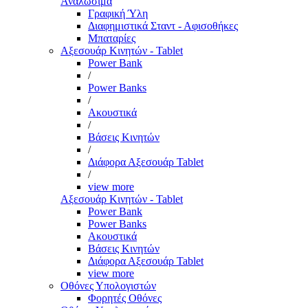
Αναλώσιμα
Γραφική Ύλη
Διαφημιστικά Σταντ - Αφισοθήκες
Μπαταρίες
Αξεσουάρ Κινητών - Tablet
Power Bank
/
Power Banks
/
Ακουστικά
/
Βάσεις Κινητών
/
Διάφορα Αξεσουάρ Tablet
/
view more
Αξεσουάρ Κινητών - Tablet
Power Bank
Power Banks
Ακουστικά
Βάσεις Κινητών
Διάφορα Αξεσουάρ Tablet
view more
Οθόνες Υπολογιστών
Φορητές Οθόνες