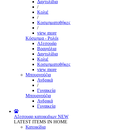
Δαχτυλίδια
/
Κολιέ
/
Κοσμηματοθήκες
/
view more
Κόσμημα - Ρολόι
Αξεσουάρ
Βραχιόλια
Δαχτυλίδια
Κολιέ
Κοσμηματοθήκες
view more
Μπουρνούζια
Ανδρικά
/
Γυναικεία
Μπουρνούζια
Ανδρικά
Γυναικεία
Αξεσουαρ κατοικιδιων
NEW
LATEST ITEMS IN HOME
Κατοικίδια