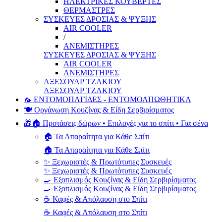
ΗΛΕΚΤΡΙΚΕΣ ΚΟΥΒΕΡΤΕΣ
ΘΕΡΜΑΣΤΡΕΣ
ΣΥΣΚΕΥΕΣ ΔΡΟΣΙΑΣ & ΨΥΞΗΣ
AIR COOLER
/
ΑΝΕΜΙΣΤΗΡΕΣ
ΣΥΣΚΕΥΕΣ ΔΡΟΣΙΑΣ & ΨΥΞΗΣ
AIR COOLER
ΑΝΕΜΙΣΤΗΡΕΣ
ΑΞΕΣΟΥΑΡ ΤΖΑΚΙΟΥ
ΑΞΕΣΟΥΑΡ ΤΖΑΚΙΟΥ
🦟 ΕΝΤΟΜΟΠΑΓΙΔΕΣ - ΕΝΤΟΜΟΑΠΩΘΗΤΙΚΑ
🍽️ Οργάνωση Κουζίνας & Είδη Σερβιρίσματος
🎁🏠 Προτάσεις δώρων • Επιλογές για το σπίτι • Για σένα
🏠 Τα Απαραίτητα για Κάθε Σπίτι
🏠 Τα Απαραίτητα για Κάθε Σπίτι
✨ Ξεχωριστές & Πρωτότυπες Συσκευές
✨ Ξεχωριστές & Πρωτότυπες Συσκευές
🍳 Εξοπλισμός Κουζίνας & Είδη Σερβιρίσματος
🍳 Εξοπλισμός Κουζίνας & Είδη Σερβιρίσματος
☕ Καφές & Απόλαυση στο Σπίτι
☕ Καφές & Απόλαυση στο Σπίτι