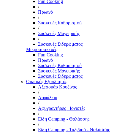
Fun Cooking
/
Πρωινό
/
Συσκευές Καθαρισμού
/
Συσκευές Μαγειρικής
/
Συσκευές Σιδερώματος
Μικροσυσκευές
Fun Cooking
Πρωινό
Συσκευές Καθαρισμού
Συσκευές Μαγειρικής
Συσκευές Σιδερώματος
Οικιακός Εξοπλισμός
Αξεσουάρ Κουζίνας
/
Ασφάλεια
/
Αφυγραντήρες - Ιονιστές
/
Είδη Camping - Θαλάσσης
/
Είδη Camping - Ταξιδιού - Θαλάσσης