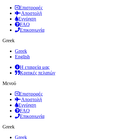
Επιστροφές
Αποστολή
Εγγύηση
FAQ
Επικοινωνία
Greek
Greek
English
Η εταιρεία μας
Κριτικές πελατών
Μενού
Επιστροφές
Αποστολή
Εγγύηση
FAQ
Επικοινωνία
Greek
Greek