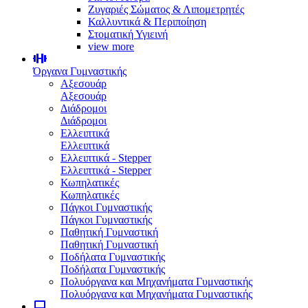
Ζυγαριές Σώματος & Λιπομετρητές
Καλλυντικά & Περιποίηση
Στοματική Υγιεινή
view more
Όργανα Γυμναστικής
Αξεσουάρ
Αξεσουάρ
Διάδρομοι
Διάδρομοι
Ελλειπτικά
Ελλειπτικά
Ελλειπτικά - Stepper
Ελλειπτικά - Stepper
Κωπηλατικές
Κωπηλατικές
Πάγκοι Γυμναστικής
Πάγκοι Γυμναστικής
Παθητική Γυμναστική
Παθητική Γυμναστική
Ποδήλατα Γυμναστικής
Ποδήλατα Γυμναστικής
Πολυόργανα και Μηχανήματα Γυμναστικής
Πολυόργανα και Μηχανήματα Γυμναστικής