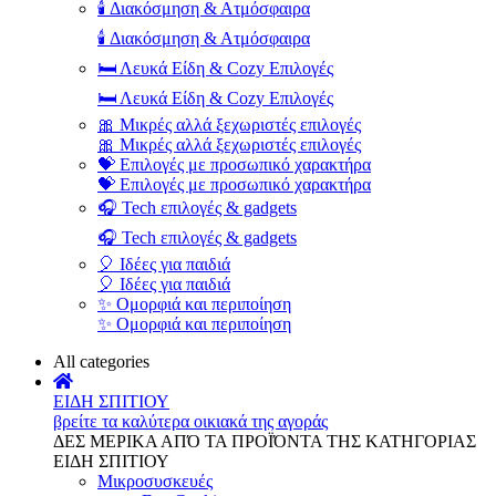
🕯️ Διακόσμηση & Ατμόσφαιρα
🕯️ Διακόσμηση & Ατμόσφαιρα
🛏️ Λευκά Είδη & Cozy Επιλογές
🛏️ Λευκά Είδη & Cozy Επιλογές
🎀 Μικρές αλλά ξεχωριστές επιλογές
🎀 Μικρές αλλά ξεχωριστές επιλογές
💝 Επιλογές με προσωπικό χαρακτήρα
💝 Επιλογές με προσωπικό χαρακτήρα
🎧 Tech επιλογές & gadgets
🎧 Tech επιλογές & gadgets
🎈 Ιδέες για παιδιά
🎈 Ιδέες για παιδιά
✨ Ομορφιά και περιποίηση
✨ Ομορφιά και περιποίηση
All categories
ΕΙΔΗ ΣΠΙΤΙΟΥ
βρείτε τα καλύτερα οικιακά της αγοράς
ΔΕΣ ΜΕΡΙΚΑ ΑΠΌ ΤΑ ΠΡΟΪΌΝΤΑ ΤΗΣ ΚΑΤΗΓΟΡΙΑΣ
ΕΙΔΗ ΣΠΙΤΙΟΥ
Μικροσυσκευές