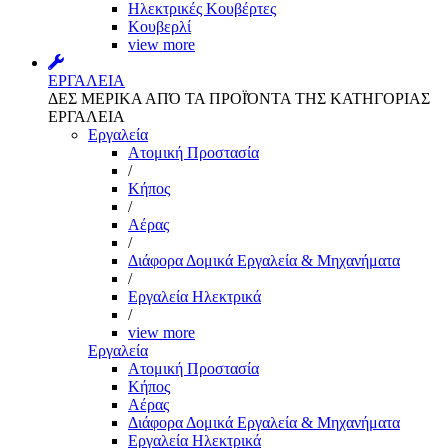
Ηλεκτρικές Κουβέρτες
Κουβερλί
view more
ΕΡΓΑΛΕΙΑ
ΔΕΣ ΜΕΡΙΚΑ ΑΠΌ ΤΑ ΠΡΟΪΌΝΤΑ ΤΗΣ ΚΑΤΗΓΟΡΙΑΣ
ΕΡΓΑΛΕΙΑ
Εργαλεία
Aτομική Προστασία
/
Kήπος
/
Αέρας
/
Διάφορα Δομικά Εργαλεία & Μηχανήματα
/
Εργαλεία Ηλεκτρικά
/
view more
Εργαλεία
Aτομική Προστασία
Kήπος
Αέρας
Διάφορα Δομικά Εργαλεία & Μηχανήματα
Εργαλεία Ηλεκτρικά