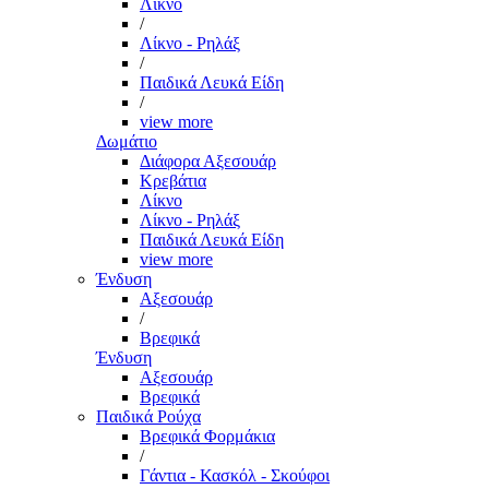
Λίκνο
/
Λίκνο - Ρηλάξ
/
Παιδικά Λευκά Είδη
/
view more
Δωμάτιο
Διάφορα Αξεσουάρ
Κρεβάτια
Λίκνο
Λίκνο - Ρηλάξ
Παιδικά Λευκά Είδη
view more
Ένδυση
Αξεσουάρ
/
Βρεφικά
Ένδυση
Αξεσουάρ
Βρεφικά
Παιδικά Ρούχα
Βρεφικά Φορμάκια
/
Γάντια - Κασκόλ - Σκούφοι