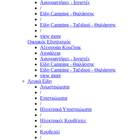
Αφυγραντήρες - Ιονιστές
/
Είδη Camping - Θαλάσσης
/
Είδη Camping - Ταξιδιού - Θαλάσσης
/
view more
Οικιακός Εξοπλισμός
Αξεσουάρ Κουζίνας
Ασφάλεια
Αφυγραντήρες - Ιονιστές
Είδη Camping - Θαλάσσης
Είδη Camping - Ταξιδιού - Θαλάσσης
view more
Λευκά Είδη
Ανωστρώματα
/
Επιστρώματα
/
Ηλεκτρικά Υποστρώματα
/
Ηλεκτρικές Κουβέρτες
/
Κουβερλί
/