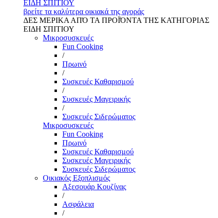
ΕΙΔΗ ΣΠΙΤΙΟΥ
βρείτε τα καλύτερα οικιακά της αγοράς
ΔΕΣ ΜΕΡΙΚΑ ΑΠΌ ΤΑ ΠΡΟΪΌΝΤΑ ΤΗΣ ΚΑΤΗΓΟΡΙΑΣ
ΕΙΔΗ ΣΠΙΤΙΟΥ
Μικροσυσκευές
Fun Cooking
/
Πρωινό
/
Συσκευές Καθαρισμού
/
Συσκευές Μαγειρικής
/
Συσκευές Σιδερώματος
Μικροσυσκευές
Fun Cooking
Πρωινό
Συσκευές Καθαρισμού
Συσκευές Μαγειρικής
Συσκευές Σιδερώματος
Οικιακός Εξοπλισμός
Αξεσουάρ Κουζίνας
/
Ασφάλεια
/