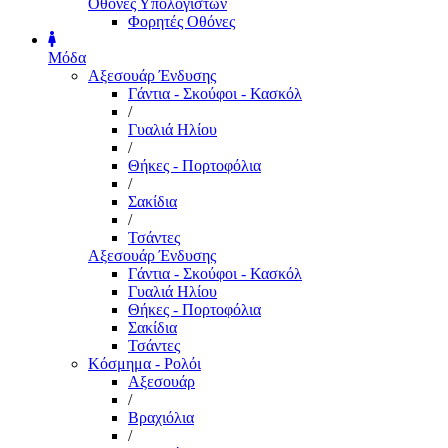
Οθόνες Υπολογιστών
Φορητές Οθόνες
Μόδα
Αξεσουάρ Ένδυσης
Γάντια - Σκούφοι - Κασκόλ
/
Γυαλιά Ηλίου
/
Θήκες - Πορτοφόλια
/
Σακίδια
/
Τσάντες
Αξεσουάρ Ένδυσης
Γάντια - Σκούφοι - Κασκόλ
Γυαλιά Ηλίου
Θήκες - Πορτοφόλια
Σακίδια
Τσάντες
Κόσμημα - Ρολόι
Αξεσουάρ
/
Βραχιόλια
/