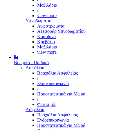
Μαξιλάρια
/
view more
Υπνοδωμάτιο
Ανωστρώματα
Αξεσουάρ Υπνοδωματίου
Κομοδίνο
Κρεβάτια
Μαξιλάρια
view more
Βρεφικά - Παιδικά
Ασφάλεια
Βραχιόλια Ασφαλείας
/
Ενδοεπικοινωνία
/
Προστατευτικά για Μωρά
/
Φωτισμός
Ασφάλεια
Βραχιόλια Ασφαλείας
Ενδοεπικοινωνία
Προστατευτικά για Μωρά