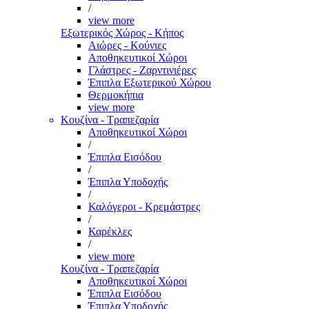
/
view more
Εξωτερικός Χώρος - Κήπος
Αιώρες - Κούνιες
Αποθηκευτικοί Χώροι
Γλάστρες - Ζαρντινιέρες
Έπιπλα Εξωτερικού Χώρου
Θερμοκήπια
view more
Κουζίνα - Τραπεζαρία
Αποθηκευτικοί Χώροι
/
Έπιπλα Εισόδου
/
Έπιπλα Υποδοχής
/
Καλόγεροι - Κρεμάστρες
/
Καρέκλες
/
view more
Κουζίνα - Τραπεζαρία
Αποθηκευτικοί Χώροι
Έπιπλα Εισόδου
Έπιπλα Υποδοχής