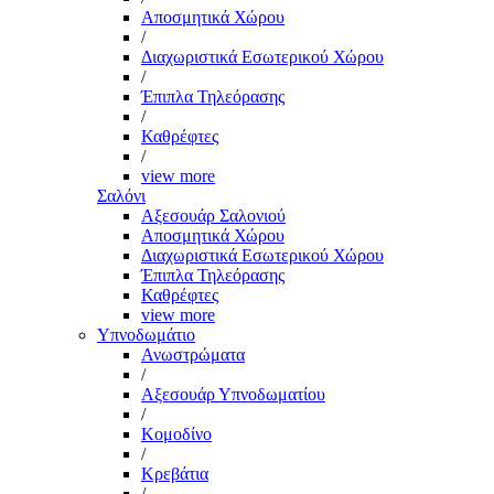
Αποσμητικά Χώρου
/
Διαχωριστικά Εσωτερικού Χώρου
/
Έπιπλα Τηλεόρασης
/
Καθρέφτες
/
view more
Σαλόνι
Αξεσουάρ Σαλονιού
Αποσμητικά Χώρου
Διαχωριστικά Εσωτερικού Χώρου
Έπιπλα Τηλεόρασης
Καθρέφτες
view more
Υπνοδωμάτιο
Ανωστρώματα
/
Αξεσουάρ Υπνοδωματίου
/
Κομοδίνο
/
Κρεβάτια
/