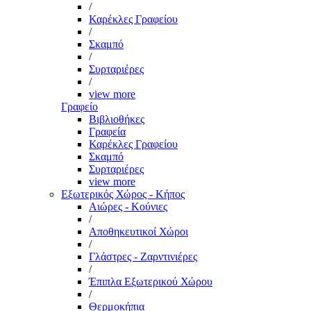
/
Καρέκλες Γραφείου
/
Σκαμπό
/
Συρταριέρες
/
view more
Γραφείο
Βιβλιοθήκες
Γραφεία
Καρέκλες Γραφείου
Σκαμπό
Συρταριέρες
view more
Εξωτερικός Χώρος - Κήπος
Αιώρες - Κούνιες
/
Αποθηκευτικοί Χώροι
/
Γλάστρες - Ζαρντινιέρες
/
Έπιπλα Εξωτερικού Χώρου
/
Θερμοκήπια