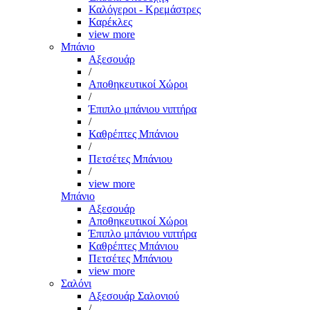
Καλόγεροι - Κρεμάστρες
Καρέκλες
view more
Μπάνιο
Αξεσουάρ
/
Αποθηκευτικοί Χώροι
/
Έπιπλο μπάνιου νιπτήρα
/
Καθρέπτες Μπάνιου
/
Πετσέτες Μπάνιου
/
view more
Μπάνιο
Αξεσουάρ
Αποθηκευτικοί Χώροι
Έπιπλο μπάνιου νιπτήρα
Καθρέπτες Μπάνιου
Πετσέτες Μπάνιου
view more
Σαλόνι
Αξεσουάρ Σαλονιού
/