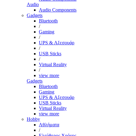
Audio
Audio Components
Gadgets
Bluetooth
/
Gaming
/
UPS & Αξεσουάρ
/
USB Sticks
/
Virtual Reality
/
view more
Gadgets
Bluetooth
Gaming
UPS & Αξεσουάρ
USB Sticks
Virtual Reality
view more
Hobby
Αθλήματα
/
Ελεύθερος Χρόνος