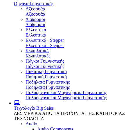
Όργανα Γυμναστικής
Αξεσουάρ
Αξεσουάρ
Διάδρομοι
Διάδρομοι
Ελλειπτικά
Ελλειπτικά
Ελλειπτικά - Stepper
Ελλειπτικά - Stepper
Κωπηλατικές
Κωπηλατικές
Πάγκοι Γυμναστικής
Πάγκοι Γυμναστικής
Παθητική Γυμναστική
Παθητική Γυμναστική
Ποδήλατα Γυμναστικής
Ποδήλατα Γυμναστικής
Πολυόργανα και Μηχανήματα Γυμναστικής
Πολυόργανα και Μηχανήματα Γυμναστικής
Τεχνολογία
Big Sales
ΔΕΣ ΜΕΡΙΚΑ ΑΠΌ ΤΑ ΠΡΟΪΌΝΤΑ ΤΗΣ ΚΑΤΗΓΟΡΙΑΣ
ΤΕΧΝΟΛΟΓΙΑ
Audio
Audio Components