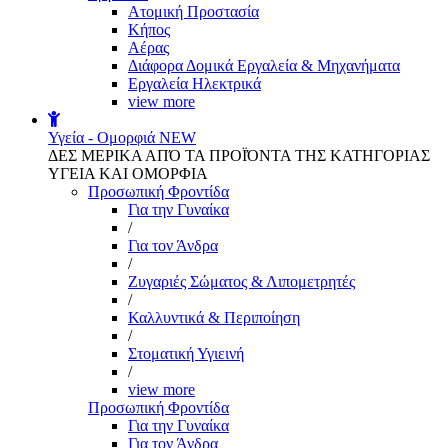
Aτομική Προστασία
Kήπος
Αέρας
Διάφορα Δομικά Εργαλεία & Μηχανήματα
Εργαλεία Ηλεκτρικά
view more
Υγεία - Ομορφιά
NEW
ΔΕΣ ΜΕΡΙΚΑ ΑΠΌ ΤΑ ΠΡΟΪΌΝΤΑ ΤΗΣ ΚΑΤΗΓΟΡΙΑΣ
ΥΓΕΙΑ ΚΑΙ ΟΜΟΡΦΙΑ
Προσωπική Φροντίδα
Για την Γυναίκα
/
Για τον Άνδρα
/
Ζυγαριές Σώματος & Λιπομετρητές
/
Καλλυντικά & Περιποίηση
/
Στοματική Υγιεινή
/
view more
Προσωπική Φροντίδα
Για την Γυναίκα
Για τον Άνδρα