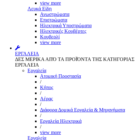
view more
Λευκά Είδη
Ανωστρώματα
Επιστρώματα
Ηλεκτρικά Υποστρώματα
Ηλεκτρικές Κουβέρτες
Κουβερλί
view more
ΕΡΓΑΛΕΙΑ
ΔΕΣ ΜΕΡΙΚΑ ΑΠΌ ΤΑ ΠΡΟΪΌΝΤΑ ΤΗΣ ΚΑΤΗΓΟΡΙΑΣ
ΕΡΓΑΛΕΙΑ
Εργαλεία
Aτομική Προστασία
/
Kήπος
/
Αέρας
/
Διάφορα Δομικά Εργαλεία & Μηχανήματα
/
Εργαλεία Ηλεκτρικά
/
view more
Εργαλεία