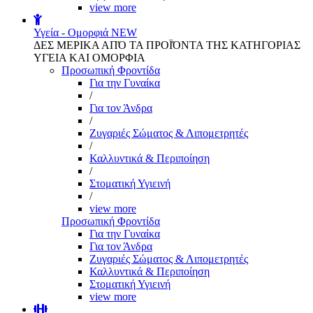
view more
Υγεία - Ομορφιά
NEW
ΔΕΣ ΜΕΡΙΚΑ ΑΠΌ ΤΑ ΠΡΟΪΌΝΤΑ ΤΗΣ ΚΑΤΗΓΟΡΙΑΣ
ΥΓΕΙΑ ΚΑΙ ΟΜΟΡΦΙΑ
Προσωπική Φροντίδα
Για την Γυναίκα
/
Για τον Άνδρα
/
Ζυγαριές Σώματος & Λιπομετρητές
/
Καλλυντικά & Περιποίηση
/
Στοματική Υγιεινή
/
view more
Προσωπική Φροντίδα
Για την Γυναίκα
Για τον Άνδρα
Ζυγαριές Σώματος & Λιπομετρητές
Καλλυντικά & Περιποίηση
Στοματική Υγιεινή
view more