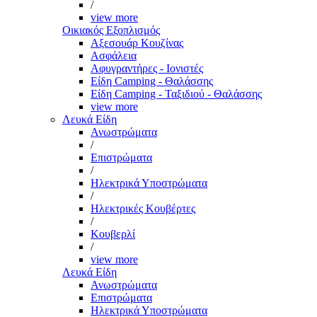
/
view more
Οικιακός Εξοπλισμός
Αξεσουάρ Κουζίνας
Ασφάλεια
Αφυγραντήρες - Ιονιστές
Είδη Camping - Θαλάσσης
Είδη Camping - Ταξιδιού - Θαλάσσης
view more
Λευκά Είδη
Ανωστρώματα
/
Επιστρώματα
/
Ηλεκτρικά Υποστρώματα
/
Ηλεκτρικές Κουβέρτες
/
Κουβερλί
/
view more
Λευκά Είδη
Ανωστρώματα
Επιστρώματα
Ηλεκτρικά Υποστρώματα