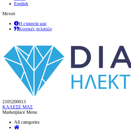
English
Μενού
Η εταιρεία μας
Κριτικές πελατών
2105200013
ΚΑΛΕΣΕ ΜΑΣ
Marketplace Menu
All categories