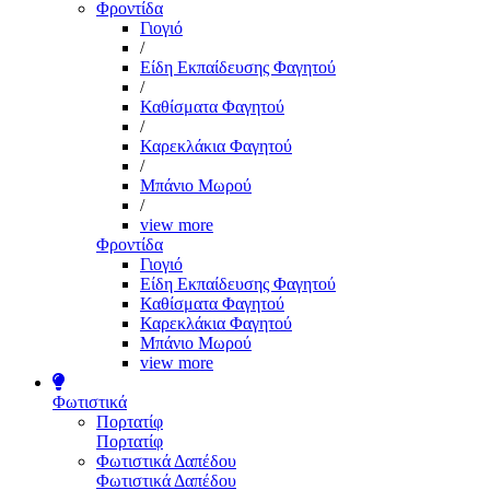
Φροντίδα
Γιογιό
/
Είδη Εκπαίδευσης Φαγητού
/
Καθίσματα Φαγητού
/
Καρεκλάκια Φαγητού
/
Μπάνιο Μωρού
/
view more
Φροντίδα
Γιογιό
Είδη Εκπαίδευσης Φαγητού
Καθίσματα Φαγητού
Καρεκλάκια Φαγητού
Μπάνιο Μωρού
view more
Φωτιστικά
Πορτατίφ
Πορτατίφ
Φωτιστικά Δαπέδου
Φωτιστικά Δαπέδου