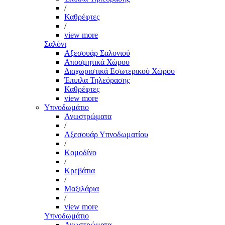
/
Καθρέφτες
/
view more
Σαλόνι
Αξεσουάρ Σαλονιού
Αποσμητικά Χώρου
Διαχωριστικά Εσωτερικού Χώρου
Έπιπλα Τηλεόρασης
Καθρέφτες
view more
Υπνοδωμάτιο
Ανωστρώματα
/
Αξεσουάρ Υπνοδωματίου
/
Κομοδίνο
/
Κρεβάτια
/
Μαξιλάρια
/
view more
Υπνοδωμάτιο
Ανωστρώματα