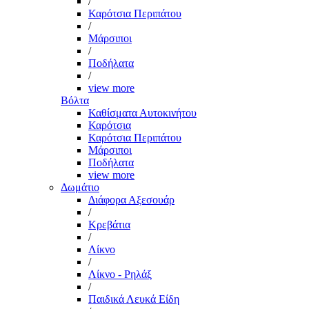
/
Καρότσια Περιπάτου
/
Μάρσιποι
/
Ποδήλατα
/
view more
Βόλτα
Καθίσματα Αυτοκινήτου
Καρότσια
Καρότσια Περιπάτου
Μάρσιποι
Ποδήλατα
view more
Δωμάτιο
Διάφορα Αξεσουάρ
/
Κρεβάτια
/
Λίκνο
/
Λίκνο - Ρηλάξ
/
Παιδικά Λευκά Είδη