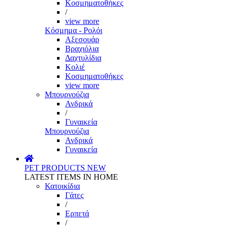
Κοσμηματοθήκες
/
view more
Κόσμημα - Ρολόι
Αξεσουάρ
Βραχιόλια
Δαχτυλίδια
Κολιέ
Κοσμηματοθήκες
view more
Μπουρνούζια
Ανδρικά
/
Γυναικεία
Μπουρνούζια
Ανδρικά
Γυναικεία
PET PRODUCTS
NEW
LATEST ITEMS IN HOME
Κατοικίδια
Γάτες
/
Ερπετά
/