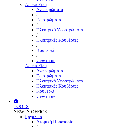
Λευκά Είδη
Ανωστρώματα
/
Επιστρώματα
/
Ηλεκτρικά Υποστρώματα
/
Ηλεκτρικές Κουβέρτες
/
Κουβερλί
/
view more
Λευκά Είδη
Ανωστρώματα
Επιστρώματα
Ηλεκτρικά Υποστρώματα
Ηλεκτρικές Κουβέρτες
Κουβερλί
view more
TOOLS
NEW IN OFFICE
Εργαλεία
Aτομική Προστασία
/