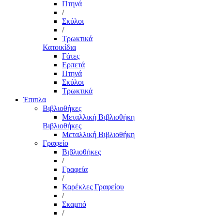
Πτηνά
/
Σκύλοι
/
Τρωκτικά
Κατοικίδια
Γάτες
Ερπετά
Πτηνά
Σκύλοι
Τρωκτικά
Έπιπλα
Βιβλιοθήκες
Μεταλλική Βιβλιοθήκη
Βιβλιοθήκες
Μεταλλική Βιβλιοθήκη
Γραφείο
Βιβλιοθήκες
/
Γραφεία
/
Καρέκλες Γραφείου
/
Σκαμπό
/