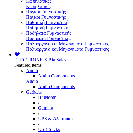
Κωπηλατικές
Κωπηλατικές
Πάγκοι Γυμναστικής
Πάγκοι Γυμναστικής
Παθητική Γυμναστική
Παθητική Γυμναστική
Ποδήλατα Γυμναστικής
Ποδήλατα Γυμναστικής
Πολυόργανα και Μηχανήματα Γυμναστικής
Πολυόργανα και Μηχανήματα Γυμναστικής
ELECTRONICS
Big Sales
Featured items
Audio
Audio Components
Audio
Audio Components
Gadgets
Bluetooth
/
Gaming
/
UPS & Αξεσουάρ
/
USB Sticks