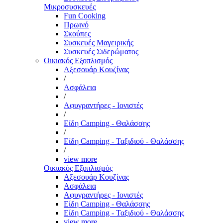
Μικροσυσκευές
Fun Cooking
Πρωινό
Σκούπες
Συσκευές Μαγειρικής
Συσκευές Σιδερώματος
Οικιακός Εξοπλισμός
Αξεσουάρ Κουζίνας
/
Ασφάλεια
/
Αφυγραντήρες - Ιονιστές
/
Είδη Camping - Θαλάσσης
/
Είδη Camping - Ταξιδιού - Θαλάσσης
/
view more
Οικιακός Εξοπλισμός
Αξεσουάρ Κουζίνας
Ασφάλεια
Αφυγραντήρες - Ιονιστές
Είδη Camping - Θαλάσσης
Είδη Camping - Ταξιδιού - Θαλάσσης
view more