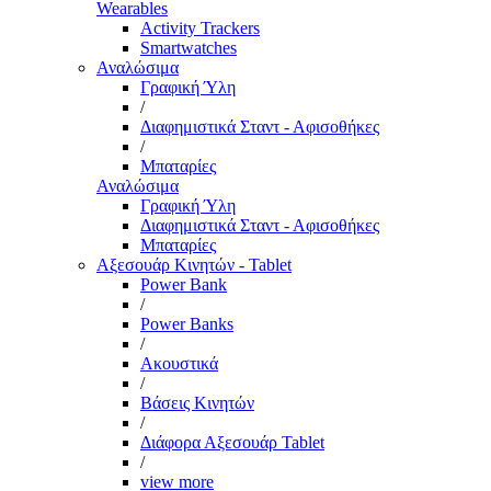
Wearables
Activity Trackers
Smartwatches
Αναλώσιμα
Γραφική Ύλη
/
Διαφημιστικά Σταντ - Αφισοθήκες
/
Μπαταρίες
Αναλώσιμα
Γραφική Ύλη
Διαφημιστικά Σταντ - Αφισοθήκες
Μπαταρίες
Αξεσουάρ Κινητών - Tablet
Power Bank
/
Power Banks
/
Ακουστικά
/
Βάσεις Κινητών
/
Διάφορα Αξεσουάρ Tablet
/
view more