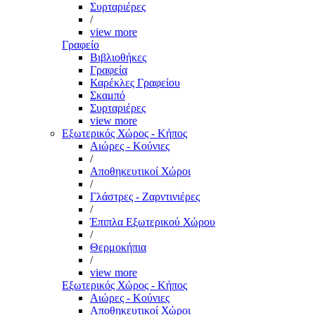
Συρταριέρες
/
view more
Γραφείο
Βιβλιοθήκες
Γραφεία
Καρέκλες Γραφείου
Σκαμπό
Συρταριέρες
view more
Εξωτερικός Χώρος - Κήπος
Αιώρες - Κούνιες
/
Αποθηκευτικοί Χώροι
/
Γλάστρες - Ζαρντινιέρες
/
Έπιπλα Εξωτερικού Χώρου
/
Θερμοκήπια
/
view more
Εξωτερικός Χώρος - Κήπος
Αιώρες - Κούνιες
Αποθηκευτικοί Χώροι