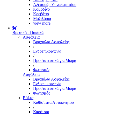
Αξεσουάρ Υπνοδωματίου
Κομοδίνο
Κρεβάτια
Μαξιλάρια
view more
Βρεφικά - Παιδικά
Ασφάλεια
Βραχιόλια Ασφαλείας
/
Ενδοεπικοινωνία
/
Προστατευτικά για Μωρά
/
Φωτισμός
Ασφάλεια
Βραχιόλια Ασφαλείας
Ενδοεπικοινωνία
Προστατευτικά για Μωρά
Φωτισμός
Βόλτα
Καθίσματα Αυτοκινήτου
/
Καρότσια