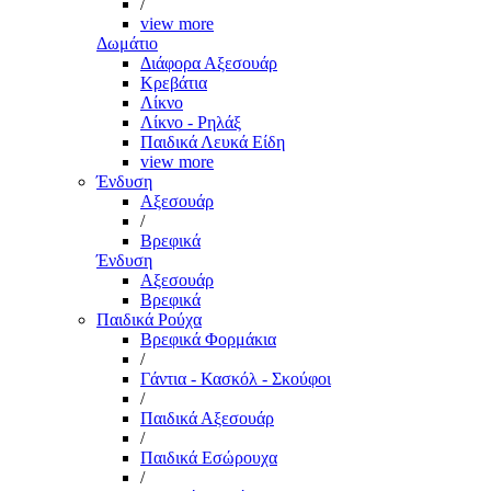
/
view more
Δωμάτιο
Διάφορα Αξεσουάρ
Κρεβάτια
Λίκνο
Λίκνο - Ρηλάξ
Παιδικά Λευκά Είδη
view more
Ένδυση
Αξεσουάρ
/
Βρεφικά
Ένδυση
Αξεσουάρ
Βρεφικά
Παιδικά Ρούχα
Βρεφικά Φορμάκια
/
Γάντια - Κασκόλ - Σκούφοι
/
Παιδικά Αξεσουάρ
/
Παιδικά Εσώρουχα
/