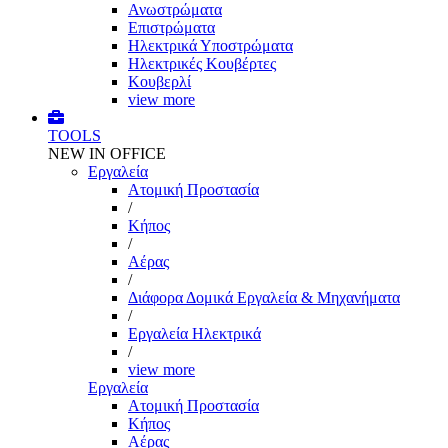
Ανωστρώματα
Επιστρώματα
Ηλεκτρικά Υποστρώματα
Ηλεκτρικές Κουβέρτες
Κουβερλί
view more
TOOLS
NEW IN OFFICE
Εργαλεία
Aτομική Προστασία
/
Kήπος
/
Αέρας
/
Διάφορα Δομικά Εργαλεία & Μηχανήματα
/
Εργαλεία Ηλεκτρικά
/
view more
Εργαλεία
Aτομική Προστασία
Kήπος
Αέρας