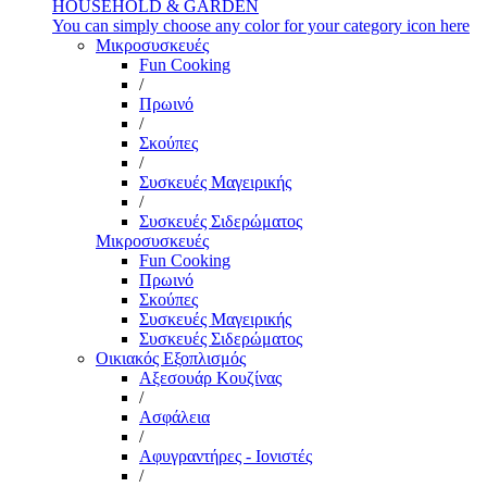
HOUSEHOLD & GARDEN
You can simply choose any color for your category icon here
Μικροσυσκευές
Fun Cooking
/
Πρωινό
/
Σκούπες
/
Συσκευές Μαγειρικής
/
Συσκευές Σιδερώματος
Μικροσυσκευές
Fun Cooking
Πρωινό
Σκούπες
Συσκευές Μαγειρικής
Συσκευές Σιδερώματος
Οικιακός Εξοπλισμός
Αξεσουάρ Κουζίνας
/
Ασφάλεια
/
Αφυγραντήρες - Ιονιστές
/