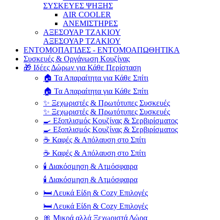
ΣΥΣΚΕΥΕΣ ΨΗΞΗΣ
AIR COOLER
ΑΝΕΜΙΣΤΗΡΕΣ
ΑΞΕΣΟΥΑΡ ΤΖΑΚΙΟΥ
ΑΞΕΣΟΥΑΡ ΤΖΑΚΙΟΥ
ΕΝΤΟΜΟΠΑΓΙΔΕΣ - ΕΝΤΟΜΟΑΠΩΘΗΤΙΚΑ
Συσκευές & Οργάνωση Κουζίνας
🎁 Ιδέες Δώρων για Κάθε Περίσταση
🏠 Τα Απαραίτητα για Κάθε Σπίτι
🏠 Τα Απαραίτητα για Κάθε Σπίτι
✨ Ξεχωριστές & Πρωτότυπες Συσκευές
✨ Ξεχωριστές & Πρωτότυπες Συσκευές
🍳 Εξοπλισμός Κουζίνας & Σερβιρίσματος
🍳 Εξοπλισμός Κουζίνας & Σερβιρίσματος
☕ Καφές & Απόλαυση στο Σπίτι
☕ Καφές & Απόλαυση στο Σπίτι
🕯️ Διακόσμηση & Ατμόσφαιρα
🕯️ Διακόσμηση & Ατμόσφαιρα
🛏️ Λευκά Είδη & Cozy Επιλογές
🛏️ Λευκά Είδη & Cozy Επιλογές
🎀 Μικρά αλλά Ξεχωριστά Δώρα