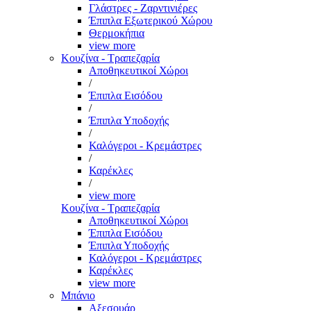
Γλάστρες - Ζαρντινιέρες
Έπιπλα Εξωτερικού Χώρου
Θερμοκήπια
view more
Κουζίνα - Τραπεζαρία
Αποθηκευτικοί Χώροι
/
Έπιπλα Εισόδου
/
Έπιπλα Υποδοχής
/
Καλόγεροι - Κρεμάστρες
/
Καρέκλες
/
view more
Κουζίνα - Τραπεζαρία
Αποθηκευτικοί Χώροι
Έπιπλα Εισόδου
Έπιπλα Υποδοχής
Καλόγεροι - Κρεμάστρες
Καρέκλες
view more
Μπάνιο
Αξεσουάρ