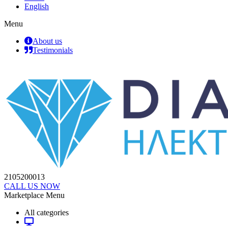
English
Menu
About us
Testimonials
2105200013
CALL US NOW
Marketplace Menu
All categories