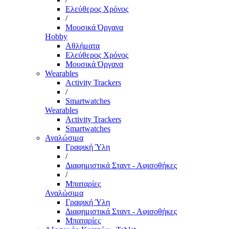
Ελεύθερος Χρόνος
/
Μουσικά Όργανα
Hobby
Αθλήματα
Ελεύθερος Χρόνος
Μουσικά Όργανα
Wearables
Activity Trackers
/
Smartwatches
Wearables
Activity Trackers
Smartwatches
Αναλώσιμα
Γραφική Ύλη
/
Διαφημιστικά Σταντ - Αφισοθήκες
/
Μπαταρίες
Αναλώσιμα
Γραφική Ύλη
Διαφημιστικά Σταντ - Αφισοθήκες
Μπαταρίες