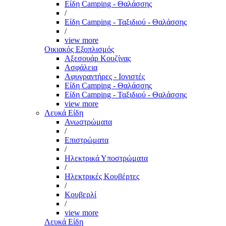
Είδη Camping - Θαλάσσης
/
Είδη Camping - Ταξιδιού - Θαλάσσης
/
view more
Οικιακός Εξοπλισμός
Αξεσουάρ Κουζίνας
Ασφάλεια
Αφυγραντήρες - Ιονιστές
Είδη Camping - Θαλάσσης
Είδη Camping - Ταξιδιού - Θαλάσσης
view more
Λευκά Είδη
Ανωστρώματα
/
Επιστρώματα
/
Ηλεκτρικά Υποστρώματα
/
Ηλεκτρικές Κουβέρτες
/
Κουβερλί
/
view more
Λευκά Είδη