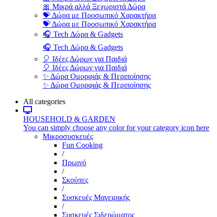
🎀 Μικρά αλλά Ξεχωριστά Δώρα
💝 Δώρα με Προσωπικό Χαρακτήρα
💝 Δώρα με Προσωπικό Χαρακτήρα
🎧 Tech Δώρα & Gadgets
🎧 Tech Δώρα & Gadgets
🎈 Ιδέες Δώρων για Παιδιά
🎈 Ιδέες Δώρων για Παιδιά
✨ Δώρα Ομορφιάς & Περιποίησης
✨ Δώρα Ομορφιάς & Περιποίησης
All categories
HOUSEHOLD & GARDEN
You can simply choose any color for your category icon here
Μικροσυσκευές
Fun Cooking
/
Πρωινό
/
Σκούπες
/
Συσκευές Μαγειρικής
/
Συσκευές Σιδερώματος