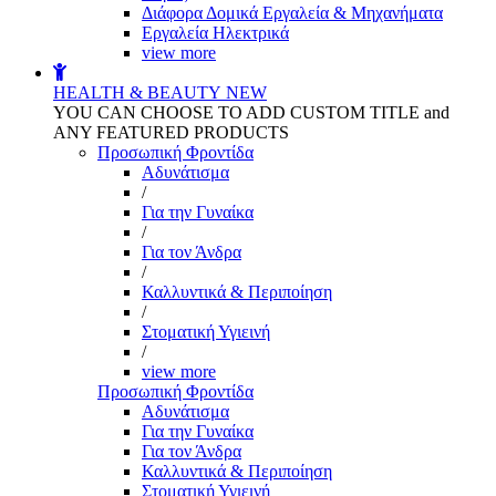
Διάφορα Δομικά Εργαλεία & Μηχανήματα
Εργαλεία Ηλεκτρικά
view more
HEALTH & BEAUTY
NEW
YOU CAN CHOOSE TO ADD CUSTOM TITLE and
ANY FEATURED PRODUCTS
Προσωπική Φροντίδα
Αδυνάτισμα
/
Για την Γυναίκα
/
Για τον Άνδρα
/
Καλλυντικά & Περιποίηση
/
Στοματική Υγιεινή
/
view more
Προσωπική Φροντίδα
Αδυνάτισμα
Για την Γυναίκα
Για τον Άνδρα
Καλλυντικά & Περιποίηση
Στοματική Υγιεινή