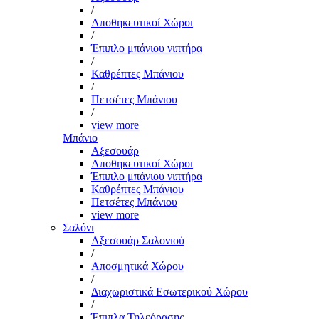
/
Αποθηκευτικοί Χώροι
/
Έπιπλο μπάνιου νιπτήρα
/
Καθρέπτες Μπάνιου
/
Πετσέτες Μπάνιου
/
view more
Μπάνιο
Αξεσουάρ
Αποθηκευτικοί Χώροι
Έπιπλο μπάνιου νιπτήρα
Καθρέπτες Μπάνιου
Πετσέτες Μπάνιου
view more
Σαλόνι
Αξεσουάρ Σαλονιού
/
Αποσμητικά Χώρου
/
Διαχωριστικά Εσωτερικού Χώρου
/
Έπιπλα Τηλεόρασης