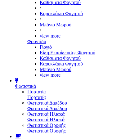
Καθίσματα Φαγητού
/
Καρεκλάκια Φαγητού
/
Μπάνιο Μωρού
/
view more
Φροντίδα
Γιογιό
Είδη Εκπαίδευσης Φαγητού
Καθίσματα Φαγητού
Καρεκλάκια Φαγητού
Μπάνιο Μωρού
view more
Φωτιστικά
Πορτατίφ
Πορτατίφ
Φωτιστικά Δαπέδου
Φωτιστικά Δαπέδου
Φωτιστικά Ηλιακά
Φωτιστικά Ηλιακά
Φωτιστικά Οροφής
Φωτιστικά Οροφής