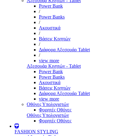
Αξεσουάρ Κινητών - Tablet
Power Bank
/
Power Banks
/
Ακουστικά
/
Βάσεις Κινητών
/
Διάφορα Αξεσουάρ Tablet
/
view more
Αξεσουάρ Κινητών - Tablet
Power Bank
Power Banks
Ακουστικά
Βάσεις Κινητών
Διάφορα Αξεσουάρ Tablet
view more
Οθόνες Υπολογιστών
Φορητές Οθόνες
Οθόνες Υπολογιστών
Φορητές Οθόνες
FASHION STYLING