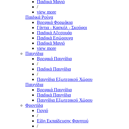
Παιδικά Μαγιό
/
view more
Παιδικά Ρούχα
Βρεφικά Φορμάκια
Γάντια - Κασκόλ - Σκούφοι
Παιδικά Αξεσουάρ
Παιδικά Εσώρουχα
Παιδικά Μαγιό
view more
Παιχνίδια
Βρεφικά Παιχνίδια
/
Παιδικά Παιχνίδια
/
Παιχνίδια Εξωτερικού Χώρου
Παιχνίδια
Βρεφικά Παιχνίδια
Παιδικά Παιχνίδια
Παιχνίδια Εξωτερικού Χώρου
Φροντίδα
Γιογιό
/
Είδη Εκπαίδευσης Φαγητού
/