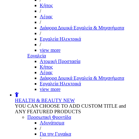
Kήπος
/
Αέρας
/
Διάφορα Δομικά Εργαλεία & Μηχανήματα
/
Εργαλεία Ηλεκτρικά
/
view more
Εργαλεία
Aτομική Προστασία
Kήπος
Αέρας
Διάφορα Δομικά Εργαλεία & Μηχανήματα
Εργαλεία Ηλεκτρικά
view more
HEALTH & BEAUTY
NEW
YOU CAN CHOOSE TO ADD CUSTOM TITLE and
ANY FEATURED PRODUCTS
Προσωπική Φροντίδα
Αδυνάτισμα
/
Για την Γυναίκα