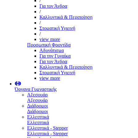
/
Για τον Άνδρα
/
Καλλυντικά & Περιποίηση
/
Στοματική Υγιεινή
/
view more
Προσωπική Φροντίδα
Αδυνάτισμα
Για την Γυναίκα
Για τον Άνδρα
Καλλυντικά & Περιποίηση
Στοματική Υγιεινή
view more
Όργανα Γυμναστικής
Αξεσουάρ
Αξεσουάρ
Διάδρομοι
Διάδρομοι
Ελλειπτικά
Ελλειπτικά
Ελλειπτικά - Stepper
Ελλειπτικά - Stepper