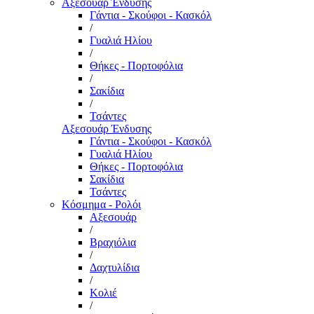
Αξεσουάρ Ένδυσης
Γάντια - Σκούφοι - Κασκόλ
/
Γυαλιά Ηλίου
/
Θήκες - Πορτοφόλια
/
Σακίδια
/
Τσάντες
Αξεσουάρ Ένδυσης
Γάντια - Σκούφοι - Κασκόλ
Γυαλιά Ηλίου
Θήκες - Πορτοφόλια
Σακίδια
Τσάντες
Κόσμημα - Ρολόι
Αξεσουάρ
/
Βραχιόλια
/
Δαχτυλίδια
/
Κολιέ
/