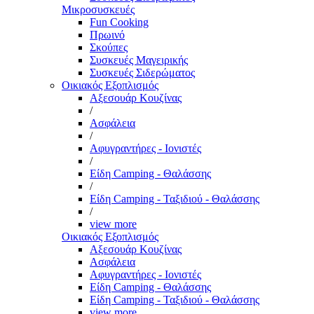
Μικροσυσκευές
Fun Cooking
Πρωινό
Σκούπες
Συσκευές Μαγειρικής
Συσκευές Σιδερώματος
Οικιακός Εξοπλισμός
Αξεσουάρ Κουζίνας
/
Ασφάλεια
/
Αφυγραντήρες - Ιονιστές
/
Είδη Camping - Θαλάσσης
/
Είδη Camping - Ταξιδιού - Θαλάσσης
/
view more
Οικιακός Εξοπλισμός
Αξεσουάρ Κουζίνας
Ασφάλεια
Αφυγραντήρες - Ιονιστές
Είδη Camping - Θαλάσσης
Είδη Camping - Ταξιδιού - Θαλάσσης
view more