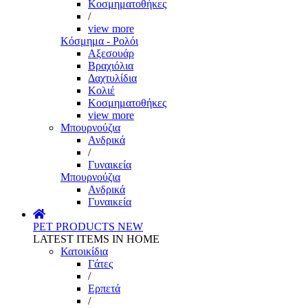
Κοσμηματοθήκες
/
view more
Κόσμημα - Ρολόι
Αξεσουάρ
Βραχιόλια
Δαχτυλίδια
Κολιέ
Κοσμηματοθήκες
view more
Μπουρνούζια
Ανδρικά
/
Γυναικεία
Μπουρνούζια
Ανδρικά
Γυναικεία
PET PRODUCTS
NEW
LATEST ITEMS IN HOME
Κατοικίδια
Γάτες
/
Ερπετά
/