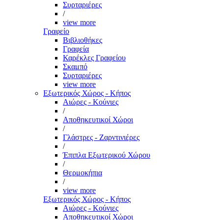
Συρταριέρες
/
view more
Γραφείο
Βιβλιοθήκες
Γραφεία
Καρέκλες Γραφείου
Σκαμπό
Συρταριέρες
view more
Εξωτερικός Χώρος - Κήπος
Αιώρες - Κούνιες
/
Αποθηκευτικοί Χώροι
/
Γλάστρες - Ζαρντινιέρες
/
Έπιπλα Εξωτερικού Χώρου
/
Θερμοκήπια
/
view more
Εξωτερικός Χώρος - Κήπος
Αιώρες - Κούνιες
Αποθηκευτικοί Χώροι