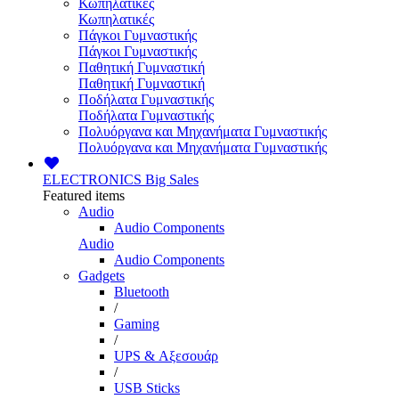
Κωπηλατικές
Κωπηλατικές
Πάγκοι Γυμναστικής
Πάγκοι Γυμναστικής
Παθητική Γυμναστική
Παθητική Γυμναστική
Ποδήλατα Γυμναστικής
Ποδήλατα Γυμναστικής
Πολυόργανα και Μηχανήματα Γυμναστικής
Πολυόργανα και Μηχανήματα Γυμναστικής
ELECTRONICS
Big Sales
Featured items
Audio
Audio Components
Audio
Audio Components
Gadgets
Bluetooth
/
Gaming
/
UPS & Αξεσουάρ
/
USB Sticks