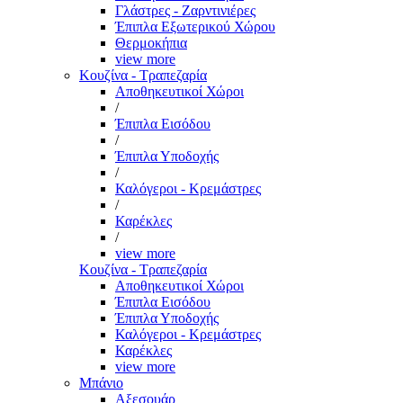
Γλάστρες - Ζαρντινιέρες
Έπιπλα Εξωτερικού Χώρου
Θερμοκήπια
view more
Κουζίνα - Τραπεζαρία
Αποθηκευτικοί Χώροι
/
Έπιπλα Εισόδου
/
Έπιπλα Υποδοχής
/
Καλόγεροι - Κρεμάστρες
/
Καρέκλες
/
view more
Κουζίνα - Τραπεζαρία
Αποθηκευτικοί Χώροι
Έπιπλα Εισόδου
Έπιπλα Υποδοχής
Καλόγεροι - Κρεμάστρες
Καρέκλες
view more
Μπάνιο
Αξεσουάρ