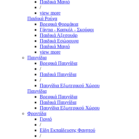
Παιδικά Μαγιό
/
view more
Παιδικά Ρούχα
Βρεφικά Φορμάκια
Γάντια - Κασκόλ - Σκούφοι
Παιδικά Αξεσουάρ
Παιδικά Εσώρουχα
Παιδικά Μαγιό
view more
Παιχνίδια
Βρεφικά Παιχνίδια
/
Παιδικά Παιχνίδια
/
Παιχνίδια Εξωτερικού Χώρου
Παιχνίδια
Βρεφικά Παιχνίδια
Παιδικά Παιχνίδια
Παιχνίδια Εξωτερικού Χώρου
Φροντίδα
Γιογιό
/
Είδη Εκπαίδευσης Φαγητού
/