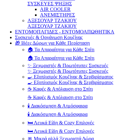
ΣΥΣΚΕΥΕΣ ΨΗΞΗΣ
AIR COOLER
ΑΝΕΜΙΣΤΗΡΕΣ
ΑΞΕΣΟΥΑΡ ΤΖΑΚΙΟΥ
ΑΞΕΣΟΥΑΡ ΤΖΑΚΙΟΥ
ΕΝΤΟΜΟΠΑΓΙΔΕΣ - ΕΝΤΟΜΟΑΠΩΘΗΤΙΚΑ
Συσκευές & Οργάνωση Κουζίνας
🎁 Ιδέες Δώρων για Κάθε Περίσταση
🏠 Τα Απαραίτητα για Κάθε Σπίτι
🏠 Τα Απαραίτητα για Κάθε Σπίτι
✨ Ξεχωριστές & Πρωτότυπες Συσκευές
✨ Ξεχωριστές & Πρωτότυπες Συσκευές
🍳 Εξοπλισμός Κουζίνας & Σερβιρίσματος
🍳 Εξοπλισμός Κουζίνας & Σερβιρίσματος
☕ Καφές & Απόλαυση στο Σπίτι
☕ Καφές & Απόλαυση στο Σπίτι
🕯️ Διακόσμηση & Ατμόσφαιρα
🕯️ Διακόσμηση & Ατμόσφαιρα
🛏️ Λευκά Είδη & Cozy Επιλογές
🛏️ Λευκά Είδη & Cozy Επιλογές
🎀 Μικρά αλλά Ξεχωριστά Δώρα