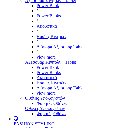
Αξεσουάρ Κινητών - Tablet
Power Bank
/
Power Banks
/
Ακουστικά
/
Βάσεις Κινητών
/
Διάφορα Αξεσουάρ Tablet
/
view more
Αξεσουάρ Κινητών - Tablet
Power Bank
Power Banks
Ακουστικά
Βάσεις Κινητών
Διάφορα Αξεσουάρ Tablet
view more
Οθόνες Υπολογιστών
Φορητές Οθόνες
Οθόνες Υπολογιστών
Φορητές Οθόνες
FASHION STYLING