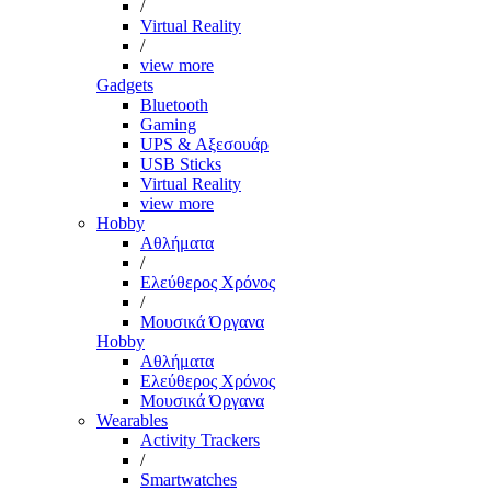
/
Virtual Reality
/
view more
Gadgets
Bluetooth
Gaming
UPS & Αξεσουάρ
USB Sticks
Virtual Reality
view more
Hobby
Αθλήματα
/
Ελεύθερος Χρόνος
/
Μουσικά Όργανα
Hobby
Αθλήματα
Ελεύθερος Χρόνος
Μουσικά Όργανα
Wearables
Activity Trackers
/
Smartwatches