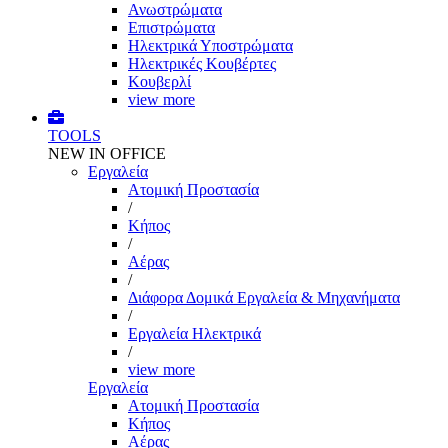
Ανωστρώματα
Επιστρώματα
Ηλεκτρικά Υποστρώματα
Ηλεκτρικές Κουβέρτες
Κουβερλί
view more
TOOLS
NEW IN OFFICE
Εργαλεία
Aτομική Προστασία
/
Kήπος
/
Αέρας
/
Διάφορα Δομικά Εργαλεία & Μηχανήματα
/
Εργαλεία Ηλεκτρικά
/
view more
Εργαλεία
Aτομική Προστασία
Kήπος
Αέρας