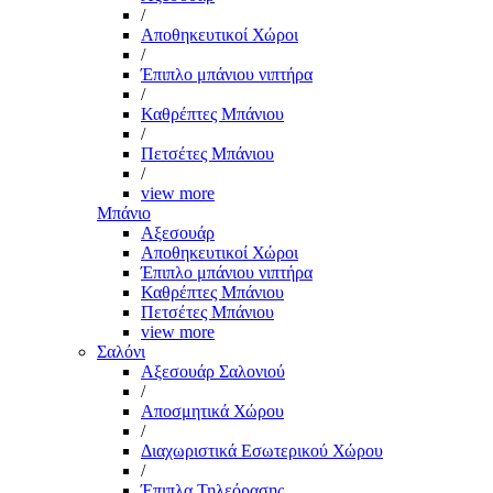
/
Αποθηκευτικοί Χώροι
/
Έπιπλο μπάνιου νιπτήρα
/
Καθρέπτες Μπάνιου
/
Πετσέτες Μπάνιου
/
view more
Μπάνιο
Αξεσουάρ
Αποθηκευτικοί Χώροι
Έπιπλο μπάνιου νιπτήρα
Καθρέπτες Μπάνιου
Πετσέτες Μπάνιου
view more
Σαλόνι
Αξεσουάρ Σαλονιού
/
Αποσμητικά Χώρου
/
Διαχωριστικά Εσωτερικού Χώρου
/
Έπιπλα Τηλεόρασης