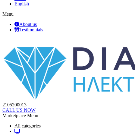
English
Menu
About us
Testimonials
2105200013
CALL US NOW
Marketplace Menu
All categories