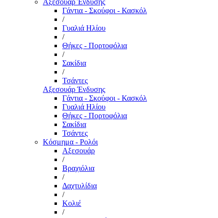
Αξεσουάρ Ένδυσης
Γάντια - Σκούφοι - Κασκόλ
/
Γυαλιά Ηλίου
/
Θήκες - Πορτοφόλια
/
Σακίδια
/
Τσάντες
Αξεσουάρ Ένδυσης
Γάντια - Σκούφοι - Κασκόλ
Γυαλιά Ηλίου
Θήκες - Πορτοφόλια
Σακίδια
Τσάντες
Κόσμημα - Ρολόι
Αξεσουάρ
/
Βραχιόλια
/
Δαχτυλίδια
/
Κολιέ
/