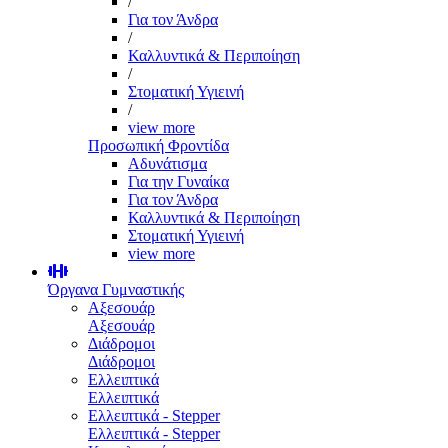
/
Για τον Άνδρα
/
Καλλυντικά & Περιποίηση
/
Στοματική Υγιεινή
/
view more
Προσωπική Φροντίδα
Αδυνάτισμα
Για την Γυναίκα
Για τον Άνδρα
Καλλυντικά & Περιποίηση
Στοματική Υγιεινή
view more
Όργανα Γυμναστικής
Αξεσουάρ
Αξεσουάρ
Διάδρομοι
Διάδρομοι
Ελλειπτικά
Ελλειπτικά
Ελλειπτικά - Stepper
Ελλειπτικά - Stepper