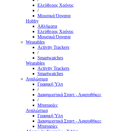
Ελεύθερος Χρόνος
/
Μουσικά Όργανα
Hobby
Αθλήματα
Ελεύθερος Χρόνος
Μουσικά Όργανα
Wearables
Activity Trackers
/
Smartwatches
Wearables
Activity Trackers
Smartwatches
Αναλώσιμα
Γραφική Ύλη
/
Διαφημιστικά Σταντ - Αφισοθήκες
/
Μπαταρίες
Αναλώσιμα
Γραφική Ύλη
Διαφημιστικά Σταντ - Αφισοθήκες
Μπαταρίες