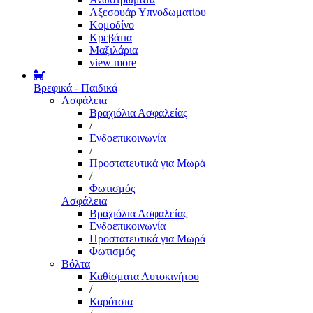
Αξεσουάρ Υπνοδωματίου
Κομοδίνο
Κρεβάτια
Μαξιλάρια
view more
Βρεφικά - Παιδικά
Ασφάλεια
Βραχιόλια Ασφαλείας
/
Ενδοεπικοινωνία
/
Προστατευτικά για Μωρά
/
Φωτισμός
Ασφάλεια
Βραχιόλια Ασφαλείας
Ενδοεπικοινωνία
Προστατευτικά για Μωρά
Φωτισμός
Βόλτα
Καθίσματα Αυτοκινήτου
/
Καρότσια