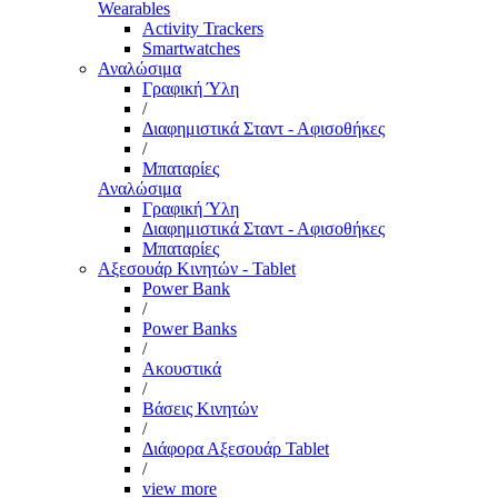
Wearables
Activity Trackers
Smartwatches
Αναλώσιμα
Γραφική Ύλη
/
Διαφημιστικά Σταντ - Αφισοθήκες
/
Μπαταρίες
Αναλώσιμα
Γραφική Ύλη
Διαφημιστικά Σταντ - Αφισοθήκες
Μπαταρίες
Αξεσουάρ Κινητών - Tablet
Power Bank
/
Power Banks
/
Ακουστικά
/
Βάσεις Κινητών
/
Διάφορα Αξεσουάρ Tablet
/
view more