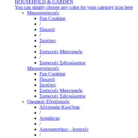
HOUSEHOLD & GARDEN
You can simply choose any color for your category icon here
Μικροσυσκευές
Fun Cooking
/
Πρωινό
/
Σκούπες
/
Συσκευές Μαγειρικής
/
Συσκευές Σιδερώματος
Μικροσυσκευές
Fun Cooking
Πρωινό
Σκούπες
Συσκευές Μαγειρικής
Συσκευές Σιδερώματος
Οικιακός Εξοπλισμός
Αξεσουάρ Κουζίνας
/
Ασφάλεια
/
Αφυγραντήρες - Ιονιστές
/