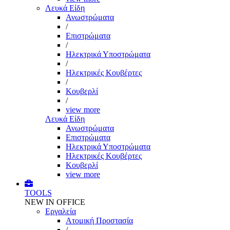
Λευκά Είδη
Ανωστρώματα
/
Επιστρώματα
/
Ηλεκτρικά Υποστρώματα
/
Ηλεκτρικές Κουβέρτες
/
Κουβερλί
/
view more
Λευκά Είδη
Ανωστρώματα
Επιστρώματα
Ηλεκτρικά Υποστρώματα
Ηλεκτρικές Κουβέρτες
Κουβερλί
view more
TOOLS
NEW IN OFFICE
Εργαλεία
Aτομική Προστασία
/