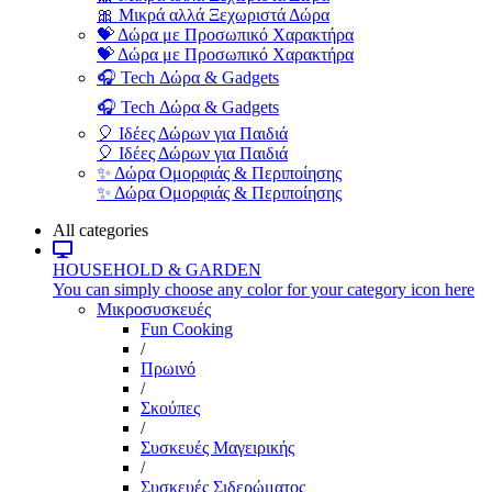
🎀 Μικρά αλλά Ξεχωριστά Δώρα
💝 Δώρα με Προσωπικό Χαρακτήρα
💝 Δώρα με Προσωπικό Χαρακτήρα
🎧 Tech Δώρα & Gadgets
🎧 Tech Δώρα & Gadgets
🎈 Ιδέες Δώρων για Παιδιά
🎈 Ιδέες Δώρων για Παιδιά
✨ Δώρα Ομορφιάς & Περιποίησης
✨ Δώρα Ομορφιάς & Περιποίησης
All categories
HOUSEHOLD & GARDEN
You can simply choose any color for your category icon here
Μικροσυσκευές
Fun Cooking
/
Πρωινό
/
Σκούπες
/
Συσκευές Μαγειρικής
/
Συσκευές Σιδερώματος