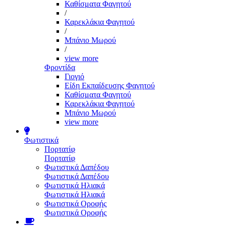
Καθίσματα Φαγητού
/
Καρεκλάκια Φαγητού
/
Μπάνιο Μωρού
/
view more
Φροντίδα
Γιογιό
Είδη Εκπαίδευσης Φαγητού
Καθίσματα Φαγητού
Καρεκλάκια Φαγητού
Μπάνιο Μωρού
view more
Φωτιστικά
Πορτατίφ
Πορτατίφ
Φωτιστικά Δαπέδου
Φωτιστικά Δαπέδου
Φωτιστικά Ηλιακά
Φωτιστικά Ηλιακά
Φωτιστικά Οροφής
Φωτιστικά Οροφής