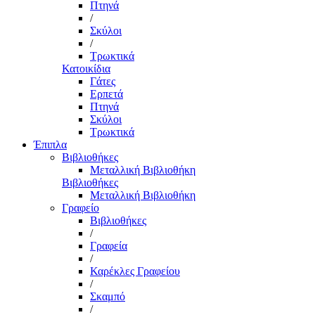
Πτηνά
/
Σκύλοι
/
Τρωκτικά
Κατοικίδια
Γάτες
Ερπετά
Πτηνά
Σκύλοι
Τρωκτικά
Έπιπλα
Βιβλιοθήκες
Μεταλλική Βιβλιοθήκη
Βιβλιοθήκες
Μεταλλική Βιβλιοθήκη
Γραφείο
Βιβλιοθήκες
/
Γραφεία
/
Καρέκλες Γραφείου
/
Σκαμπό
/