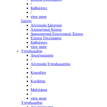
/
Καθρέφτες
/
view more
Σαλόνι
Αξεσουάρ Σαλονιού
Αποσμητικά Χώρου
Διαχωριστικά Εσωτερικού Χώρου
Έπιπλα Τηλεόρασης
Καθρέφτες
view more
Υπνοδωμάτιο
Ανωστρώματα
/
Αξεσουάρ Υπνοδωματίου
/
Κομοδίνο
/
Κρεβάτια
/
Μαξιλάρια
/
view more
Υπνοδωμάτιο
Ανωστρώματα