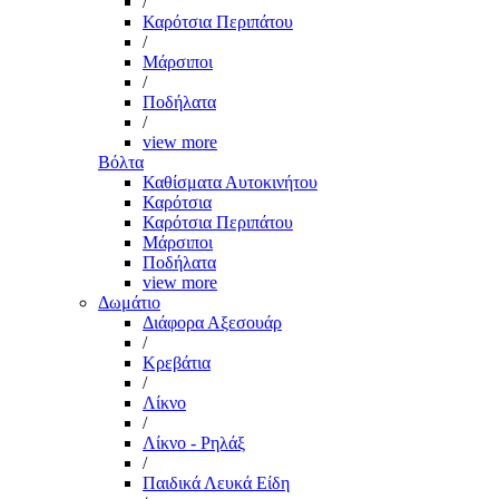
/
Καρότσια Περιπάτου
/
Μάρσιποι
/
Ποδήλατα
/
view more
Βόλτα
Καθίσματα Αυτοκινήτου
Καρότσια
Καρότσια Περιπάτου
Μάρσιποι
Ποδήλατα
view more
Δωμάτιο
Διάφορα Αξεσουάρ
/
Κρεβάτια
/
Λίκνο
/
Λίκνο - Ρηλάξ
/
Παιδικά Λευκά Είδη