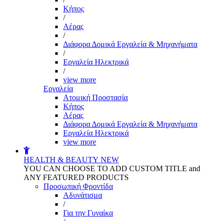
Kήπος
/
Αέρας
/
Διάφορα Δομικά Εργαλεία & Μηχανήματα
/
Εργαλεία Ηλεκτρικά
/
view more
Εργαλεία
Aτομική Προστασία
Kήπος
Αέρας
Διάφορα Δομικά Εργαλεία & Μηχανήματα
Εργαλεία Ηλεκτρικά
view more
HEALTH & BEAUTY
NEW
YOU CAN CHOOSE TO ADD CUSTOM TITLE and
ANY FEATURED PRODUCTS
Προσωπική Φροντίδα
Αδυνάτισμα
/
Για την Γυναίκα