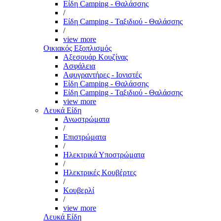
Είδη Camping - Θαλάσσης
/
Είδη Camping - Ταξιδιού - Θαλάσσης
/
view more
Οικιακός Εξοπλισμός
Αξεσουάρ Κουζίνας
Ασφάλεια
Αφυγραντήρες - Ιονιστές
Είδη Camping - Θαλάσσης
Είδη Camping - Ταξιδιού - Θαλάσσης
view more
Λευκά Είδη
Ανωστρώματα
/
Επιστρώματα
/
Ηλεκτρικά Υποστρώματα
/
Ηλεκτρικές Κουβέρτες
/
Κουβερλί
/
view more
Λευκά Είδη