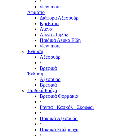
/
view more
Δωμάτιο
Διάφορα Αξεσουάρ
Κρεβάτια
Λίκνο
Λίκνο - Ρηλάξ
Παιδικά Λευκά Είδη
view more
Ένδυση
Αξεσουάρ
/
Βρεφικά
Ένδυση
Αξεσουάρ
Βρεφικά
Παιδικά Ρούχα
Βρεφικά Φορμάκια
/
Γάντια - Κασκόλ - Σκούφοι
/
Παιδικά Αξεσουάρ
/
Παιδικά Εσώρουχα
/