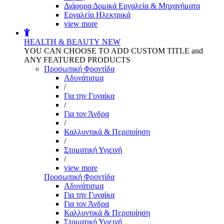
Διάφορα Δομικά Εργαλεία & Μηχανήματα
Εργαλεία Ηλεκτρικά
view more
HEALTH & BEAUTY
NEW
YOU CAN CHOOSE TO ADD CUSTOM TITLE and
ANY FEATURED PRODUCTS
Προσωπική Φροντίδα
Αδυνάτισμα
/
Για την Γυναίκα
/
Για τον Άνδρα
/
Καλλυντικά & Περιποίηση
/
Στοματική Υγιεινή
/
view more
Προσωπική Φροντίδα
Αδυνάτισμα
Για την Γυναίκα
Για τον Άνδρα
Καλλυντικά & Περιποίηση
Στοματική Υγιεινή