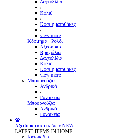
Δαχτυλίδια
/
Κολιέ
/
Κοσμηματοθήκες
/
view more
Κόσμημα - Ρολόι
Αξεσουάρ
Βραχιόλια
Δαχτυλίδια
Κολιέ
Κοσμηματοθήκες
view more
Μπουρνούζια
Ανδρικά
/
Γυναικεία
Μπουρνούζια
Ανδρικά
Γυναικεία
Αξεσουαρ κατοικιδιων
NEW
LATEST ITEMS IN HOME
Κατοικίδια