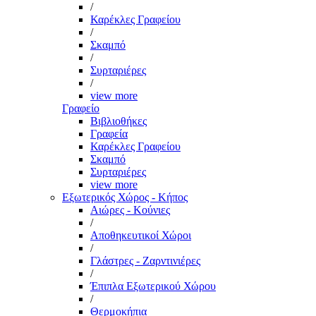
/
Καρέκλες Γραφείου
/
Σκαμπό
/
Συρταριέρες
/
view more
Γραφείο
Βιβλιοθήκες
Γραφεία
Καρέκλες Γραφείου
Σκαμπό
Συρταριέρες
view more
Εξωτερικός Χώρος - Κήπος
Αιώρες - Κούνιες
/
Αποθηκευτικοί Χώροι
/
Γλάστρες - Ζαρντινιέρες
/
Έπιπλα Εξωτερικού Χώρου
/
Θερμοκήπια