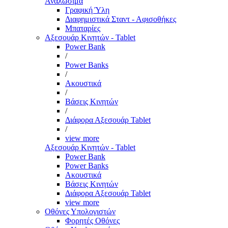
Αναλώσιμα
Γραφική Ύλη
Διαφημιστικά Σταντ - Αφισοθήκες
Μπαταρίες
Αξεσουάρ Κινητών - Tablet
Power Bank
/
Power Banks
/
Ακουστικά
/
Βάσεις Κινητών
/
Διάφορα Αξεσουάρ Tablet
/
view more
Αξεσουάρ Κινητών - Tablet
Power Bank
Power Banks
Ακουστικά
Βάσεις Κινητών
Διάφορα Αξεσουάρ Tablet
view more
Οθόνες Υπολογιστών
Φορητές Οθόνες