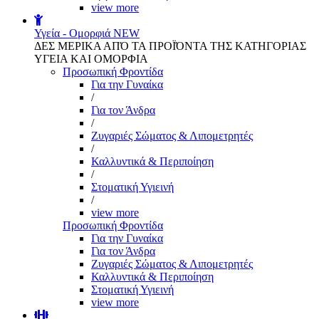
view more
Υγεία - Ομορφιά
NEW
ΔΕΣ ΜΕΡΙΚΑ ΑΠΌ ΤΑ ΠΡΟΪΌΝΤΑ ΤΗΣ ΚΑΤΗΓΟΡΙΑΣ
ΥΓΕΙΑ ΚΑΙ ΟΜΟΡΦΙΑ
Προσωπική Φροντίδα
Για την Γυναίκα
/
Για τον Άνδρα
/
Ζυγαριές Σώματος & Λιπομετρητές
/
Καλλυντικά & Περιποίηση
/
Στοματική Υγιεινή
/
view more
Προσωπική Φροντίδα
Για την Γυναίκα
Για τον Άνδρα
Ζυγαριές Σώματος & Λιπομετρητές
Καλλυντικά & Περιποίηση
Στοματική Υγιεινή
view more