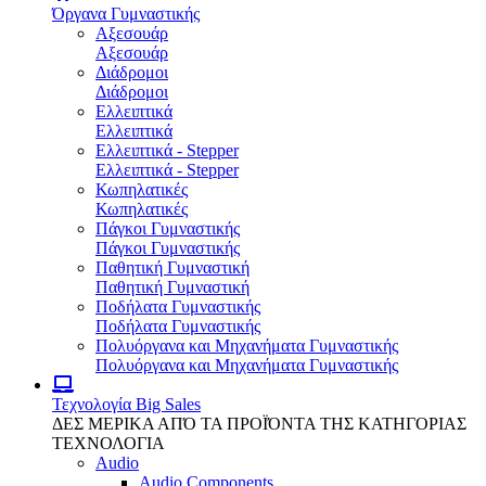
Όργανα Γυμναστικής
Αξεσουάρ
Αξεσουάρ
Διάδρομοι
Διάδρομοι
Ελλειπτικά
Ελλειπτικά
Ελλειπτικά - Stepper
Ελλειπτικά - Stepper
Κωπηλατικές
Κωπηλατικές
Πάγκοι Γυμναστικής
Πάγκοι Γυμναστικής
Παθητική Γυμναστική
Παθητική Γυμναστική
Ποδήλατα Γυμναστικής
Ποδήλατα Γυμναστικής
Πολυόργανα και Μηχανήματα Γυμναστικής
Πολυόργανα και Μηχανήματα Γυμναστικής
Τεχνολογία
Big Sales
ΔΕΣ ΜΕΡΙΚΑ ΑΠΌ ΤΑ ΠΡΟΪΌΝΤΑ ΤΗΣ ΚΑΤΗΓΟΡΙΑΣ
ΤΕΧΝΟΛΟΓΙΑ
Audio
Audio Components