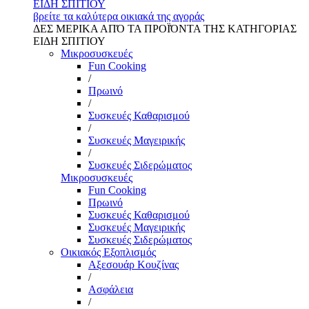
ΕΙΔΗ ΣΠΙΤΙΟΥ
βρείτε τα καλύτερα οικιακά της αγοράς
ΔΕΣ ΜΕΡΙΚΑ ΑΠΌ ΤΑ ΠΡΟΪΌΝΤΑ ΤΗΣ ΚΑΤΗΓΟΡΙΑΣ
ΕΙΔΗ ΣΠΙΤΙΟΥ
Μικροσυσκευές
Fun Cooking
/
Πρωινό
/
Συσκευές Καθαρισμού
/
Συσκευές Μαγειρικής
/
Συσκευές Σιδερώματος
Μικροσυσκευές
Fun Cooking
Πρωινό
Συσκευές Καθαρισμού
Συσκευές Μαγειρικής
Συσκευές Σιδερώματος
Οικιακός Εξοπλισμός
Αξεσουάρ Κουζίνας
/
Ασφάλεια
/