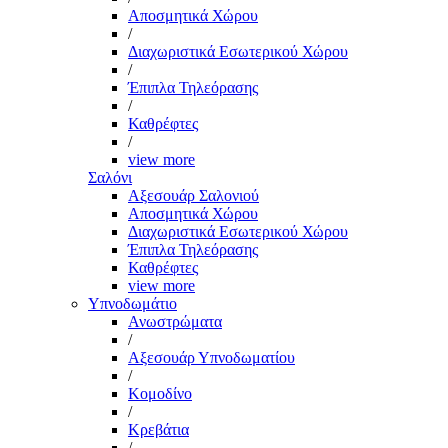
Αποσμητικά Χώρου
/
Διαχωριστικά Εσωτερικού Χώρου
/
Έπιπλα Τηλεόρασης
/
Καθρέφτες
/
view more
Σαλόνι
Αξεσουάρ Σαλονιού
Αποσμητικά Χώρου
Διαχωριστικά Εσωτερικού Χώρου
Έπιπλα Τηλεόρασης
Καθρέφτες
view more
Υπνοδωμάτιο
Ανωστρώματα
/
Αξεσουάρ Υπνοδωματίου
/
Κομοδίνο
/
Κρεβάτια
/