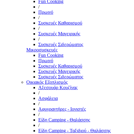
Fun Cooking
/
Πρωινό
/
Συσκευές Καθαρισμού
/
Συσκευές Μαγειρικής
/
Συσκευές Σιδερώματος
Μικροσυσκευές
Fun Cooking
Πρωινό
Συσκευές Καθαρισμού
Συσκευές Μαγειρικής
Συσκευές Σιδερώματος
Οικιακός Εξοπλισμός
Αξεσουάρ Κουζίνας
/
Ασφάλεια
/
Αφυγραντήρες - Ιονιστές
/
Είδη Camping - Θαλάσσης
/
Είδη Camping - Ταξιδιού - Θαλάσσης