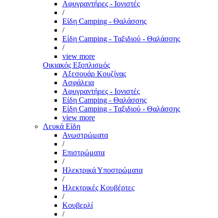
Αφυγραντήρες - Ιονιστές
/
Είδη Camping - Θαλάσσης
/
Είδη Camping - Ταξιδιού - Θαλάσσης
/
view more
Οικιακός Εξοπλισμός
Αξεσουάρ Κουζίνας
Ασφάλεια
Αφυγραντήρες - Ιονιστές
Είδη Camping - Θαλάσσης
Είδη Camping - Ταξιδιού - Θαλάσσης
view more
Λευκά Είδη
Ανωστρώματα
/
Επιστρώματα
/
Ηλεκτρικά Υποστρώματα
/
Ηλεκτρικές Κουβέρτες
/
Κουβερλί
/