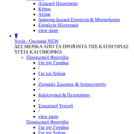
Aτομική Προστασία
Kήπος
Αέρας
Διάφορα Δομικά Εργαλεία & Μηχανήματα
Εργαλεία Ηλεκτρικά
view more
Υγεία - Ομορφιά
NEW
ΔΕΣ ΜΕΡΙΚΑ ΑΠΌ ΤΑ ΠΡΟΪΌΝΤΑ ΤΗΣ ΚΑΤΗΓΟΡΙΑΣ
ΥΓΕΙΑ ΚΑΙ ΟΜΟΡΦΙΑ
Προσωπική Φροντίδα
Για την Γυναίκα
/
Για τον Άνδρα
/
Ζυγαριές Σώματος & Λιπομετρητές
/
Καλλυντικά & Περιποίηση
/
Στοματική Υγιεινή
/
view more
Προσωπική Φροντίδα
Για την Γυναίκα
Για τον Άνδρα