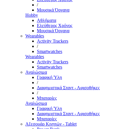
/
Μουσικά Όργανα
Hobby
Αθλήματα
Ελεύθερος Χρόνος
Μουσικά Όργανα
Wearables
Activity Trackers
/
Smartwatches
Wearables
Activity Trackers
Smartwatches
Αναλώσιμα
Γραφική Ύλη
/
Διαφημιστικά Σταντ - Αφισοθήκες
/
Μπαταρίες
Αναλώσιμα
Γραφική Ύλη
Διαφημιστικά Σταντ - Αφισοθήκες
Μπαταρίες
Αξεσουάρ Κινητών - Tablet