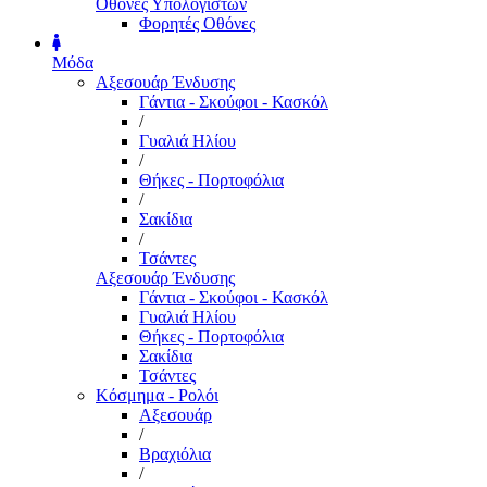
Οθόνες Υπολογιστών
Φορητές Οθόνες
Μόδα
Αξεσουάρ Ένδυσης
Γάντια - Σκούφοι - Κασκόλ
/
Γυαλιά Ηλίου
/
Θήκες - Πορτοφόλια
/
Σακίδια
/
Τσάντες
Αξεσουάρ Ένδυσης
Γάντια - Σκούφοι - Κασκόλ
Γυαλιά Ηλίου
Θήκες - Πορτοφόλια
Σακίδια
Τσάντες
Κόσμημα - Ρολόι
Αξεσουάρ
/
Βραχιόλια
/