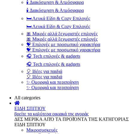
🕯️ Διακόσμηση & Ατμόσφαιρα
🕯️ Διακόσμηση & Ατμόσφαιρα
🛏️ Λευκά Είδη & Cozy Επιλογές
🛏️ Λευκά Είδη & Cozy Επιλογές
🎀 Μικρές αλλά ξεχωριστές επιλογές
🎀 Μικρές αλλά ξεχωριστές επιλογές
💝 Επιλογές με προσωπικό χαρακτήρα
💝 Επιλογές με προσωπικό χαρακτήρα
🎧 Tech επιλογές & gadgets
🎧 Tech επιλογές & gadgets
🎈 Ιδέες για παιδιά
🎈 Ιδέες για παιδιά
✨ Ομορφιά και περιποίηση
✨ Ομορφιά και περιποίηση
All categories
ΕΙΔΗ ΣΠΙΤΙΟΥ
βρείτε τα καλύτερα οικιακά της αγοράς
ΔΕΣ ΜΕΡΙΚΑ ΑΠΌ ΤΑ ΠΡΟΪΌΝΤΑ ΤΗΣ ΚΑΤΗΓΟΡΙΑΣ
ΕΙΔΗ ΣΠΙΤΙΟΥ
Μικροσυσκευές