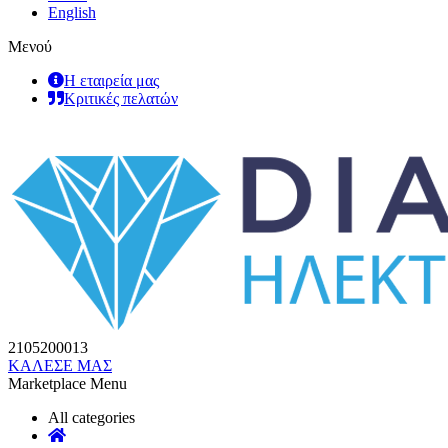
English
Μενού
Η εταιρεία μας
Κριτικές πελατών
2105200013
ΚΑΛΕΣΕ ΜΑΣ
Marketplace Menu
All categories