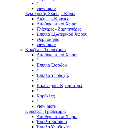
/
view more
Εξωτερικός Χώρος - Κήπος
Αιώρες - Κούνιες
Αποθηκευτικοί Χώροι
Γλάστρες - Ζαρντινιέρες
Έπιπλα Εξωτερικού Χώρου
Θερμοκήπια
view more
Κουζίνα - Τραπεζαρία
Αποθηκευτικοί Χώροι
/
Έπιπλα Εισόδου
/
Έπιπλα Υποδοχής
/
Καλόγεροι - Κρεμάστρες
/
Καρέκλες
/
view more
Κουζίνα - Τραπεζαρία
Αποθηκευτικοί Χώροι
Έπιπλα Εισόδου
Έπιπλα Υποδοχής