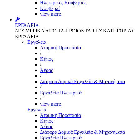
Ηλεκτρικές Κουβέρτες
Κουβερλί
view more
ΕΡΓΑΛΕΙΑ
ΔΕΣ ΜΕΡΙΚΑ ΑΠΌ ΤΑ ΠΡΟΪΌΝΤΑ ΤΗΣ ΚΑΤΗΓΟΡΙΑΣ
ΕΡΓΑΛΕΙΑ
Εργαλεία
Aτομική Προστασία
/
Kήπος
/
Αέρας
/
Διάφορα Δομικά Εργαλεία & Μηχανήματα
/
Εργαλεία Ηλεκτρικά
/
view more
Εργαλεία
Aτομική Προστασία
Kήπος
Αέρας
Διάφορα Δομικά Εργαλεία & Μηχανήματα
Εργαλεία Ηλεκτρικά