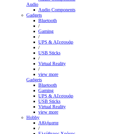
Audio
Audio Components
Gadgets
Bluetooth
/
Gaming
/
UPS & Αξεσουάρ
/
USB Sticks
/
Virtual Reality
/
view more
Gadgets
Bluetooth
Gaming
UPS & Αξεσουάρ
USB Sticks
Virtual Reality
view more
Hobby
Αθλήματα
/
Ελεύθερος Χρόνος