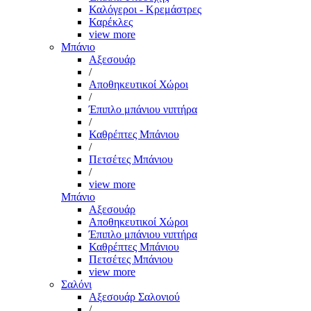
Καλόγεροι - Κρεμάστρες
Καρέκλες
view more
Μπάνιο
Αξεσουάρ
/
Αποθηκευτικοί Χώροι
/
Έπιπλο μπάνιου νιπτήρα
/
Καθρέπτες Μπάνιου
/
Πετσέτες Μπάνιου
/
view more
Μπάνιο
Αξεσουάρ
Αποθηκευτικοί Χώροι
Έπιπλο μπάνιου νιπτήρα
Καθρέπτες Μπάνιου
Πετσέτες Μπάνιου
view more
Σαλόνι
Αξεσουάρ Σαλονιού
/