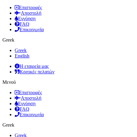
Επιστροφές
Αποστολή
Εγγύηση
FAQ
Επικοινωνία
Greek
Greek
English
Η εταιρεία μας
Κριτικές πελατών
Μενού
Επιστροφές
Αποστολή
Εγγύηση
FAQ
Επικοινωνία
Greek
Greek