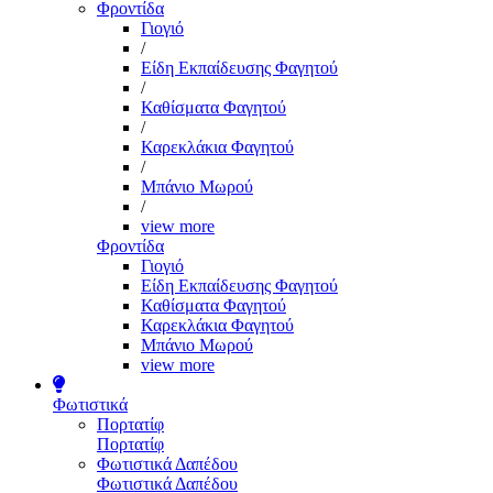
Φροντίδα
Γιογιό
/
Είδη Εκπαίδευσης Φαγητού
/
Καθίσματα Φαγητού
/
Καρεκλάκια Φαγητού
/
Μπάνιο Μωρού
/
view more
Φροντίδα
Γιογιό
Είδη Εκπαίδευσης Φαγητού
Καθίσματα Φαγητού
Καρεκλάκια Φαγητού
Μπάνιο Μωρού
view more
Φωτιστικά
Πορτατίφ
Πορτατίφ
Φωτιστικά Δαπέδου
Φωτιστικά Δαπέδου