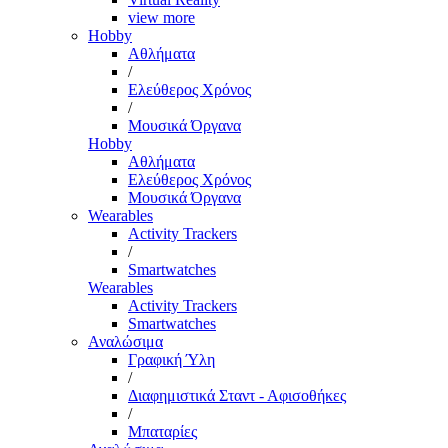
view more
Hobby
Αθλήματα
/
Ελεύθερος Χρόνος
/
Μουσικά Όργανα
Hobby
Αθλήματα
Ελεύθερος Χρόνος
Μουσικά Όργανα
Wearables
Activity Trackers
/
Smartwatches
Wearables
Activity Trackers
Smartwatches
Αναλώσιμα
Γραφική Ύλη
/
Διαφημιστικά Σταντ - Αφισοθήκες
/
Μπαταρίες