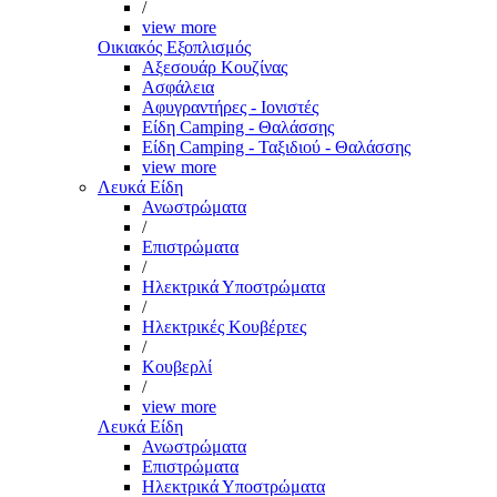
/
view more
Οικιακός Εξοπλισμός
Αξεσουάρ Κουζίνας
Ασφάλεια
Αφυγραντήρες - Ιονιστές
Είδη Camping - Θαλάσσης
Είδη Camping - Ταξιδιού - Θαλάσσης
view more
Λευκά Είδη
Ανωστρώματα
/
Επιστρώματα
/
Ηλεκτρικά Υποστρώματα
/
Ηλεκτρικές Κουβέρτες
/
Κουβερλί
/
view more
Λευκά Είδη
Ανωστρώματα
Επιστρώματα
Ηλεκτρικά Υποστρώματα