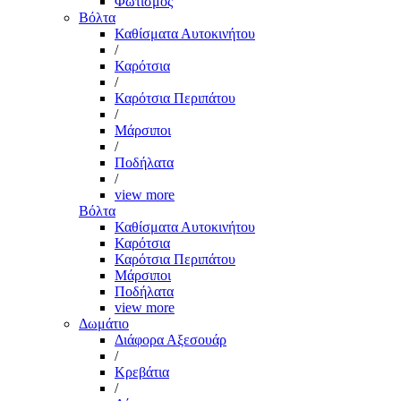
Φωτισμός
Βόλτα
Καθίσματα Αυτοκινήτου
/
Καρότσια
/
Καρότσια Περιπάτου
/
Μάρσιποι
/
Ποδήλατα
/
view more
Βόλτα
Καθίσματα Αυτοκινήτου
Καρότσια
Καρότσια Περιπάτου
Μάρσιποι
Ποδήλατα
view more
Δωμάτιο
Διάφορα Αξεσουάρ
/
Κρεβάτια
/