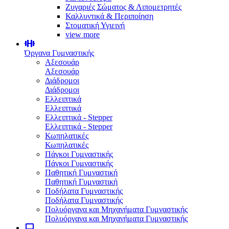
Ζυγαριές Σώματος & Λιπομετρητές
Καλλυντικά & Περιποίηση
Στοματική Υγιεινή
view more
Όργανα Γυμναστικής
Αξεσουάρ
Αξεσουάρ
Διάδρομοι
Διάδρομοι
Ελλειπτικά
Ελλειπτικά
Ελλειπτικά - Stepper
Ελλειπτικά - Stepper
Κωπηλατικές
Κωπηλατικές
Πάγκοι Γυμναστικής
Πάγκοι Γυμναστικής
Παθητική Γυμναστική
Παθητική Γυμναστική
Ποδήλατα Γυμναστικής
Ποδήλατα Γυμναστικής
Πολυόργανα και Μηχανήματα Γυμναστικής
Πολυόργανα και Μηχανήματα Γυμναστικής