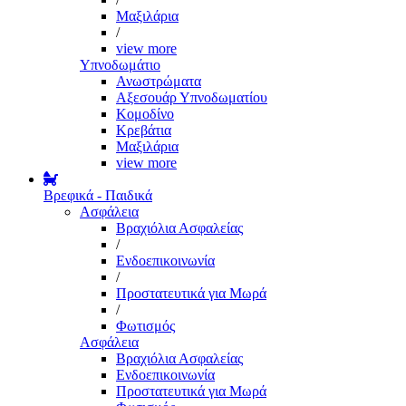
Μαξιλάρια
/
view more
Υπνοδωμάτιο
Ανωστρώματα
Αξεσουάρ Υπνοδωματίου
Κομοδίνο
Κρεβάτια
Μαξιλάρια
view more
Βρεφικά - Παιδικά
Ασφάλεια
Βραχιόλια Ασφαλείας
/
Ενδοεπικοινωνία
/
Προστατευτικά για Μωρά
/
Φωτισμός
Ασφάλεια
Βραχιόλια Ασφαλείας
Ενδοεπικοινωνία
Προστατευτικά για Μωρά