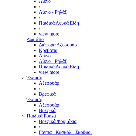
Λίκνο
/
Λίκνο - Ρηλάξ
/
Παιδικά Λευκά Είδη
/
view more
Δωμάτιο
Διάφορα Αξεσουάρ
Κρεβάτια
Λίκνο
Λίκνο - Ρηλάξ
Παιδικά Λευκά Είδη
view more
Ένδυση
Αξεσουάρ
/
Βρεφικά
Ένδυση
Αξεσουάρ
Βρεφικά
Παιδικά Ρούχα
Βρεφικά Φορμάκια
/
Γάντια - Κασκόλ - Σκούφοι