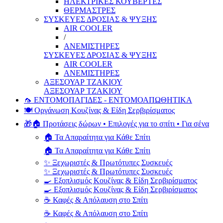
ΗΛΕΚΤΡΙΚΕΣ ΚΟΥΒΕΡΤΕΣ
ΘΕΡΜΑΣΤΡΕΣ
ΣΥΣΚΕΥΕΣ ΔΡΟΣΙΑΣ & ΨΥΞΗΣ
AIR COOLER
/
ΑΝΕΜΙΣΤΗΡΕΣ
ΣΥΣΚΕΥΕΣ ΔΡΟΣΙΑΣ & ΨΥΞΗΣ
AIR COOLER
ΑΝΕΜΙΣΤΗΡΕΣ
ΑΞΕΣΟΥΑΡ ΤΖΑΚΙΟΥ
ΑΞΕΣΟΥΑΡ ΤΖΑΚΙΟΥ
🦟 ΕΝΤΟΜΟΠΑΓΙΔΕΣ - ΕΝΤΟΜΟΑΠΩΘΗΤΙΚΑ
🍽️ Οργάνωση Κουζίνας & Είδη Σερβιρίσματος
🎁🏠 Προτάσεις δώρων • Επιλογές για το σπίτι • Για σένα
🏠 Τα Απαραίτητα για Κάθε Σπίτι
🏠 Τα Απαραίτητα για Κάθε Σπίτι
✨ Ξεχωριστές & Πρωτότυπες Συσκευές
✨ Ξεχωριστές & Πρωτότυπες Συσκευές
🍳 Εξοπλισμός Κουζίνας & Είδη Σερβιρίσματος
🍳 Εξοπλισμός Κουζίνας & Είδη Σερβιρίσματος
☕ Καφές & Απόλαυση στο Σπίτι
☕ Καφές & Απόλαυση στο Σπίτι