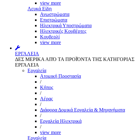
view more
Λευκά Είδη
Ανωστρώματα
Επιστρώματα
Ηλεκτρικά Υποστρώματα
Ηλεκτρικές Κουβέρτες
Κουβερλί
view more
ΕΡΓΑΛΕΙΑ
ΔΕΣ ΜΕΡΙΚΑ ΑΠΌ ΤΑ ΠΡΟΪΌΝΤΑ ΤΗΣ ΚΑΤΗΓΟΡΙΑΣ
ΕΡΓΑΛΕΙΑ
Εργαλεία
Aτομική Προστασία
/
Kήπος
/
Αέρας
/
Διάφορα Δομικά Εργαλεία & Μηχανήματα
/
Εργαλεία Ηλεκτρικά
/
view more
Εργαλεία