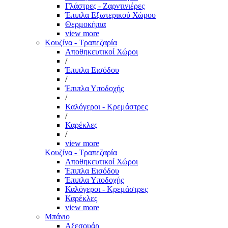
Γλάστρες - Ζαρντινιέρες
Έπιπλα Εξωτερικού Χώρου
Θερμοκήπια
view more
Κουζίνα - Τραπεζαρία
Αποθηκευτικοί Χώροι
/
Έπιπλα Εισόδου
/
Έπιπλα Υποδοχής
/
Καλόγεροι - Κρεμάστρες
/
Καρέκλες
/
view more
Κουζίνα - Τραπεζαρία
Αποθηκευτικοί Χώροι
Έπιπλα Εισόδου
Έπιπλα Υποδοχής
Καλόγεροι - Κρεμάστρες
Καρέκλες
view more
Μπάνιο
Αξεσουάρ