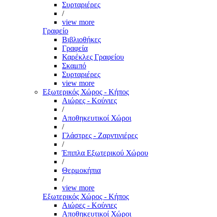
Συρταριέρες
/
view more
Γραφείο
Βιβλιοθήκες
Γραφεία
Καρέκλες Γραφείου
Σκαμπό
Συρταριέρες
view more
Εξωτερικός Χώρος - Κήπος
Αιώρες - Κούνιες
/
Αποθηκευτικοί Χώροι
/
Γλάστρες - Ζαρντινιέρες
/
Έπιπλα Εξωτερικού Χώρου
/
Θερμοκήπια
/
view more
Εξωτερικός Χώρος - Κήπος
Αιώρες - Κούνιες
Αποθηκευτικοί Χώροι