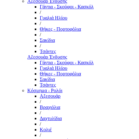
Αξεσουάρ Ένδυσης
Γάντια - Σκούφοι - Κασκόλ
/
Γυαλιά Ηλίου
/
Θήκες - Πορτοφόλια
/
Σακίδια
/
Τσάντες
Αξεσουάρ Ένδυσης
Γάντια - Σκούφοι - Κασκόλ
Γυαλιά Ηλίου
Θήκες - Πορτοφόλια
Σακίδια
Τσάντες
Κόσμημα - Ρολόι
Αξεσουάρ
/
Βραχιόλια
/
Δαχτυλίδια
/
Κολιέ
/