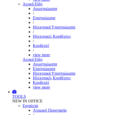
Λευκά Είδη
Ανωστρώματα
/
Επιστρώματα
/
Ηλεκτρικά Υποστρώματα
/
Ηλεκτρικές Κουβέρτες
/
Κουβερλί
/
view more
Λευκά Είδη
Ανωστρώματα
Επιστρώματα
Ηλεκτρικά Υποστρώματα
Ηλεκτρικές Κουβέρτες
Κουβερλί
view more
TOOLS
NEW IN OFFICE
Εργαλεία
Aτομική Προστασία
/