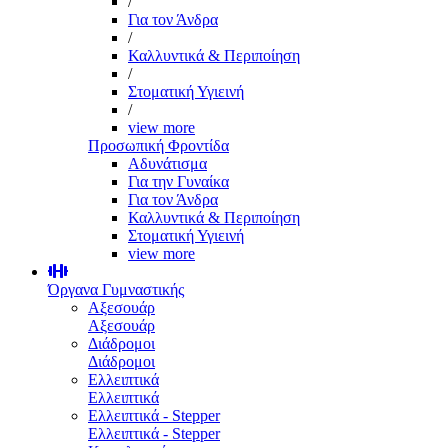
/
Για τον Άνδρα
/
Καλλυντικά & Περιποίηση
/
Στοματική Υγιεινή
/
view more
Προσωπική Φροντίδα
Αδυνάτισμα
Για την Γυναίκα
Για τον Άνδρα
Καλλυντικά & Περιποίηση
Στοματική Υγιεινή
view more
Όργανα Γυμναστικής
Αξεσουάρ
Αξεσουάρ
Διάδρομοι
Διάδρομοι
Ελλειπτικά
Ελλειπτικά
Ελλειπτικά - Stepper
Ελλειπτικά - Stepper