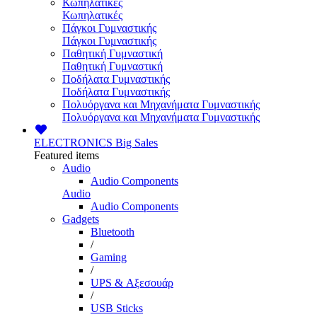
Κωπηλατικές
Κωπηλατικές
Πάγκοι Γυμναστικής
Πάγκοι Γυμναστικής
Παθητική Γυμναστική
Παθητική Γυμναστική
Ποδήλατα Γυμναστικής
Ποδήλατα Γυμναστικής
Πολυόργανα και Μηχανήματα Γυμναστικής
Πολυόργανα και Μηχανήματα Γυμναστικής
ELECTRONICS
Big Sales
Featured items
Audio
Audio Components
Audio
Audio Components
Gadgets
Bluetooth
/
Gaming
/
UPS & Αξεσουάρ
/
USB Sticks