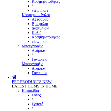
Κοσμηματοθήκες
/
view more
Κόσμημα - Ρολόι
Αξεσουάρ
Βραχιόλια
Δαχτυλίδια
Κολιέ
Κοσμηματοθήκες
view more
Μπουρνούζια
Ανδρικά
/
Γυναικεία
Μπουρνούζια
Ανδρικά
Γυναικεία
PET PRODUCTS
NEW
LATEST ITEMS IN HOME
Κατοικίδια
Γάτες
/
Ερπετά
/