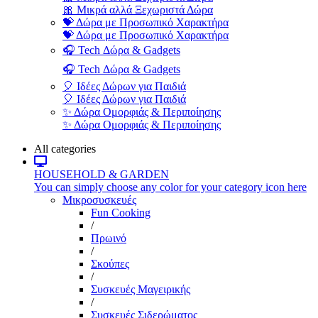
🎀 Μικρά αλλά Ξεχωριστά Δώρα
💝 Δώρα με Προσωπικό Χαρακτήρα
💝 Δώρα με Προσωπικό Χαρακτήρα
🎧 Tech Δώρα & Gadgets
🎧 Tech Δώρα & Gadgets
🎈 Ιδέες Δώρων για Παιδιά
🎈 Ιδέες Δώρων για Παιδιά
✨ Δώρα Ομορφιάς & Περιποίησης
✨ Δώρα Ομορφιάς & Περιποίησης
All categories
HOUSEHOLD & GARDEN
You can simply choose any color for your category icon here
Μικροσυσκευές
Fun Cooking
/
Πρωινό
/
Σκούπες
/
Συσκευές Μαγειρικής
/
Συσκευές Σιδερώματος