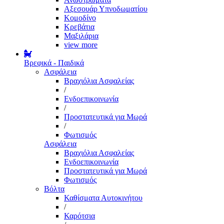
Αξεσουάρ Υπνοδωματίου
Κομοδίνο
Κρεβάτια
Μαξιλάρια
view more
Βρεφικά - Παιδικά
Ασφάλεια
Βραχιόλια Ασφαλείας
/
Ενδοεπικοινωνία
/
Προστατευτικά για Μωρά
/
Φωτισμός
Ασφάλεια
Βραχιόλια Ασφαλείας
Ενδοεπικοινωνία
Προστατευτικά για Μωρά
Φωτισμός
Βόλτα
Καθίσματα Αυτοκινήτου
/
Καρότσια