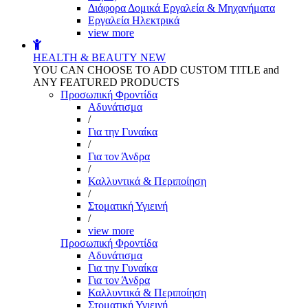
Διάφορα Δομικά Εργαλεία & Μηχανήματα
Εργαλεία Ηλεκτρικά
view more
HEALTH & BEAUTY
NEW
YOU CAN CHOOSE TO ADD CUSTOM TITLE and
ANY FEATURED PRODUCTS
Προσωπική Φροντίδα
Αδυνάτισμα
/
Για την Γυναίκα
/
Για τον Άνδρα
/
Καλλυντικά & Περιποίηση
/
Στοματική Υγιεινή
/
view more
Προσωπική Φροντίδα
Αδυνάτισμα
Για την Γυναίκα
Για τον Άνδρα
Καλλυντικά & Περιποίηση
Στοματική Υγιεινή