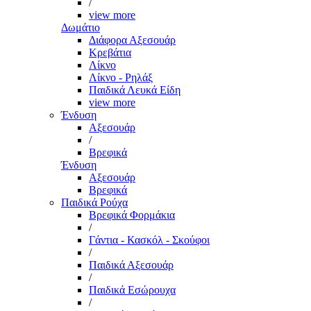
/
view more
Δωμάτιο
Διάφορα Αξεσουάρ
Κρεβάτια
Λίκνο
Λίκνο - Ρηλάξ
Παιδικά Λευκά Είδη
view more
Ένδυση
Αξεσουάρ
/
Βρεφικά
Ένδυση
Αξεσουάρ
Βρεφικά
Παιδικά Ρούχα
Βρεφικά Φορμάκια
/
Γάντια - Κασκόλ - Σκούφοι
/
Παιδικά Αξεσουάρ
/
Παιδικά Εσώρουχα
/