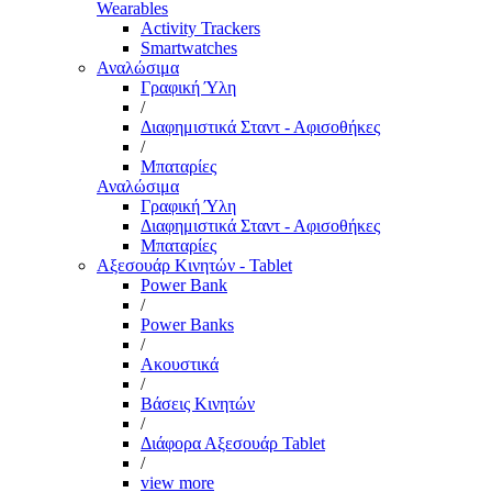
Wearables
Activity Trackers
Smartwatches
Αναλώσιμα
Γραφική Ύλη
/
Διαφημιστικά Σταντ - Αφισοθήκες
/
Μπαταρίες
Αναλώσιμα
Γραφική Ύλη
Διαφημιστικά Σταντ - Αφισοθήκες
Μπαταρίες
Αξεσουάρ Κινητών - Tablet
Power Bank
/
Power Banks
/
Ακουστικά
/
Βάσεις Κινητών
/
Διάφορα Αξεσουάρ Tablet
/
view more