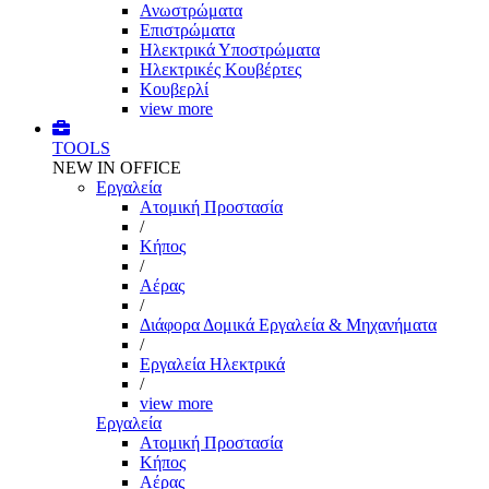
Ανωστρώματα
Επιστρώματα
Ηλεκτρικά Υποστρώματα
Ηλεκτρικές Κουβέρτες
Κουβερλί
view more
TOOLS
NEW IN OFFICE
Εργαλεία
Aτομική Προστασία
/
Kήπος
/
Αέρας
/
Διάφορα Δομικά Εργαλεία & Μηχανήματα
/
Εργαλεία Ηλεκτρικά
/
view more
Εργαλεία
Aτομική Προστασία
Kήπος
Αέρας