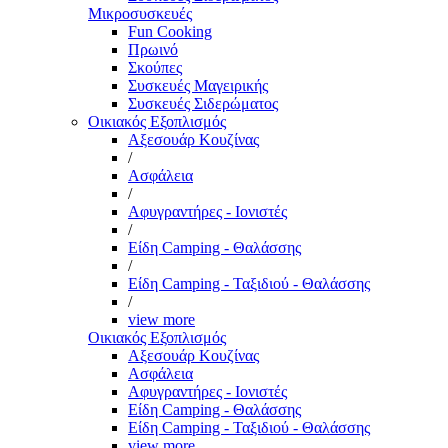
Μικροσυσκευές
Fun Cooking
Πρωινό
Σκούπες
Συσκευές Μαγειρικής
Συσκευές Σιδερώματος
Οικιακός Εξοπλισμός
Αξεσουάρ Κουζίνας
/
Ασφάλεια
/
Αφυγραντήρες - Ιονιστές
/
Είδη Camping - Θαλάσσης
/
Είδη Camping - Ταξιδιού - Θαλάσσης
/
view more
Οικιακός Εξοπλισμός
Αξεσουάρ Κουζίνας
Ασφάλεια
Αφυγραντήρες - Ιονιστές
Είδη Camping - Θαλάσσης
Είδη Camping - Ταξιδιού - Θαλάσσης
view more