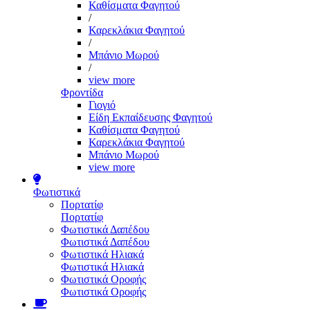
Καθίσματα Φαγητού
/
Καρεκλάκια Φαγητού
/
Μπάνιο Μωρού
/
view more
Φροντίδα
Γιογιό
Είδη Εκπαίδευσης Φαγητού
Καθίσματα Φαγητού
Καρεκλάκια Φαγητού
Μπάνιο Μωρού
view more
Φωτιστικά
Πορτατίφ
Πορτατίφ
Φωτιστικά Δαπέδου
Φωτιστικά Δαπέδου
Φωτιστικά Ηλιακά
Φωτιστικά Ηλιακά
Φωτιστικά Οροφής
Φωτιστικά Οροφής