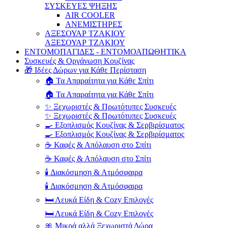
ΣΥΣΚΕΥΕΣ ΨΗΞΗΣ
AIR COOLER
ΑΝΕΜΙΣΤΗΡΕΣ
ΑΞΕΣΟΥΑΡ ΤΖΑΚΙΟΥ
ΑΞΕΣΟΥΑΡ ΤΖΑΚΙΟΥ
ΕΝΤΟΜΟΠΑΓΙΔΕΣ - ΕΝΤΟΜΟΑΠΩΘΗΤΙΚΑ
Συσκευές & Οργάνωση Κουζίνας
🎁 Ιδέες Δώρων για Κάθε Περίσταση
🏠 Τα Απαραίτητα για Κάθε Σπίτι
🏠 Τα Απαραίτητα για Κάθε Σπίτι
✨ Ξεχωριστές & Πρωτότυπες Συσκευές
✨ Ξεχωριστές & Πρωτότυπες Συσκευές
🍳 Εξοπλισμός Κουζίνας & Σερβιρίσματος
🍳 Εξοπλισμός Κουζίνας & Σερβιρίσματος
☕ Καφές & Απόλαυση στο Σπίτι
☕ Καφές & Απόλαυση στο Σπίτι
🕯️ Διακόσμηση & Ατμόσφαιρα
🕯️ Διακόσμηση & Ατμόσφαιρα
🛏️ Λευκά Είδη & Cozy Επιλογές
🛏️ Λευκά Είδη & Cozy Επιλογές
🎀 Μικρά αλλά Ξεχωριστά Δώρα