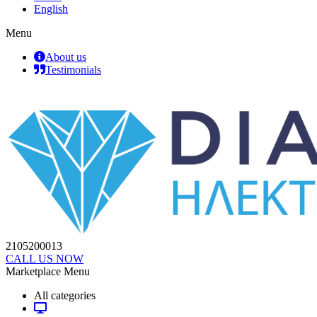
English
Menu
About us
Testimonials
2105200013
CALL US NOW
Marketplace Menu
All categories