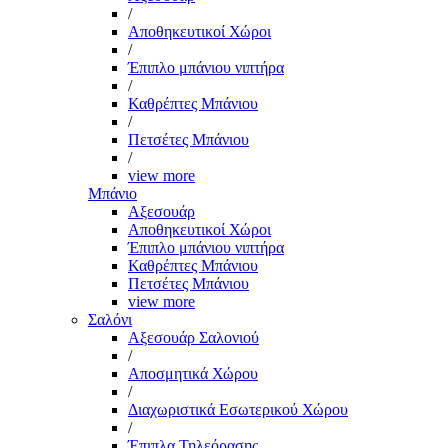
/
Αποθηκευτικοί Χώροι
/
Έπιπλο μπάνιου νιπτήρα
/
Καθρέπτες Μπάνιου
/
Πετσέτες Μπάνιου
/
view more
Μπάνιο
Αξεσουάρ
Αποθηκευτικοί Χώροι
Έπιπλο μπάνιου νιπτήρα
Καθρέπτες Μπάνιου
Πετσέτες Μπάνιου
view more
Σαλόνι
Αξεσουάρ Σαλονιού
/
Αποσμητικά Χώρου
/
Διαχωριστικά Εσωτερικού Χώρου
/
Έπιπλα Τηλεόρασης