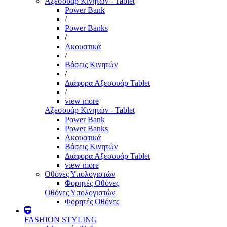
Αξεσουάρ Κινητών - Tablet
Power Bank
/
Power Banks
/
Ακουστικά
/
Βάσεις Κινητών
/
Διάφορα Αξεσουάρ Tablet
/
view more
Αξεσουάρ Κινητών - Tablet
Power Bank
Power Banks
Ακουστικά
Βάσεις Κινητών
Διάφορα Αξεσουάρ Tablet
view more
Οθόνες Υπολογιστών
Φορητές Οθόνες
Οθόνες Υπολογιστών
Φορητές Οθόνες
FASHION STYLING