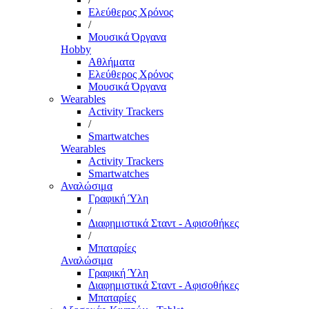
Ελεύθερος Χρόνος
/
Μουσικά Όργανα
Hobby
Αθλήματα
Ελεύθερος Χρόνος
Μουσικά Όργανα
Wearables
Activity Trackers
/
Smartwatches
Wearables
Activity Trackers
Smartwatches
Αναλώσιμα
Γραφική Ύλη
/
Διαφημιστικά Σταντ - Αφισοθήκες
/
Μπαταρίες
Αναλώσιμα
Γραφική Ύλη
Διαφημιστικά Σταντ - Αφισοθήκες
Μπαταρίες