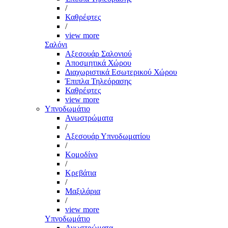
/
Καθρέφτες
/
view more
Σαλόνι
Αξεσουάρ Σαλονιού
Αποσμητικά Χώρου
Διαχωριστικά Εσωτερικού Χώρου
Έπιπλα Τηλεόρασης
Καθρέφτες
view more
Υπνοδωμάτιο
Ανωστρώματα
/
Αξεσουάρ Υπνοδωματίου
/
Κομοδίνο
/
Κρεβάτια
/
Μαξιλάρια
/
view more
Υπνοδωμάτιο
Ανωστρώματα