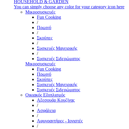
HOUSEHOLD & GARDEN
You can simply choose any color for your category icon here
Μικροσυσκευές
Fun Cooking
/
Πρωινό
/
Σκούπες
/
Συσκευές Μαγειρικής
/
Συσκευές Σιδερώματος
Μικροσυσκευές
Fun Cooking
Πρωινό
Σκούπες
Συσκευές Μαγειρικής
Συσκευές Σιδερώματος
Οικιακός Εξοπλισμός
Αξεσουάρ Κουζίνας
/
Ασφάλεια
/
Αφυγραντήρες - Ιονιστές
/