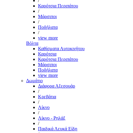
/
Καρότσια Περιπάτου
/
Μάρσιποι
/
Ποδήλατα
/
view more
Βόλτα
Καθίσματα Αυτοκινήτου
Καρότσια
Καρότσια Περιπάτου
Μάρσιποι
Ποδήλατα
view more
Δωμάτιο
Διάφορα Αξεσουάρ
/
Κρεβάτια
/
Λίκνο
/
Λίκνο - Ρηλάξ
/
Παιδικά Λευκά Είδη