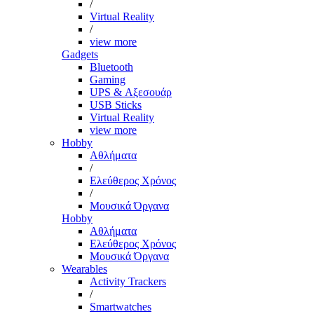
/
Virtual Reality
/
view more
Gadgets
Bluetooth
Gaming
UPS & Αξεσουάρ
USB Sticks
Virtual Reality
view more
Hobby
Αθλήματα
/
Ελεύθερος Χρόνος
/
Μουσικά Όργανα
Hobby
Αθλήματα
Ελεύθερος Χρόνος
Μουσικά Όργανα
Wearables
Activity Trackers
/
Smartwatches