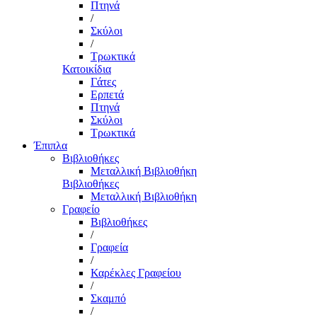
Πτηνά
/
Σκύλοι
/
Τρωκτικά
Κατοικίδια
Γάτες
Ερπετά
Πτηνά
Σκύλοι
Τρωκτικά
Έπιπλα
Βιβλιοθήκες
Μεταλλική Βιβλιοθήκη
Βιβλιοθήκες
Μεταλλική Βιβλιοθήκη
Γραφείο
Βιβλιοθήκες
/
Γραφεία
/
Καρέκλες Γραφείου
/
Σκαμπό
/