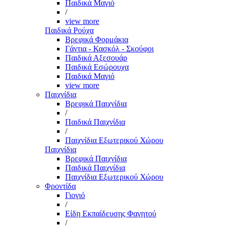
Παιδικά Μαγιό
/
view more
Παιδικά Ρούχα
Βρεφικά Φορμάκια
Γάντια - Κασκόλ - Σκούφοι
Παιδικά Αξεσουάρ
Παιδικά Εσώρουχα
Παιδικά Μαγιό
view more
Παιχνίδια
Βρεφικά Παιχνίδια
/
Παιδικά Παιχνίδια
/
Παιχνίδια Εξωτερικού Χώρου
Παιχνίδια
Βρεφικά Παιχνίδια
Παιδικά Παιχνίδια
Παιχνίδια Εξωτερικού Χώρου
Φροντίδα
Γιογιό
/
Είδη Εκπαίδευσης Φαγητού
/