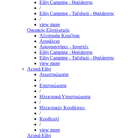
Είδη Camping - Θαλάσσης
/
Είδη Camping - Ταξιδιού - Θαλάσσης
/
view more
Οικιακός Εξοπλισμός
Αξεσουάρ Κουζίνας
Ασφάλεια
Αφυγραντήρες - Ιονιστές
Είδη Camping - Θαλάσσης
Είδη Camping - Ταξιδιού - Θαλάσσης
view more
Λευκά Είδη
Ανωστρώματα
/
Επιστρώματα
/
Ηλεκτρικά Υποστρώματα
/
Ηλεκτρικές Κουβέρτες
/
Κουβερλί
/
view more
Λευκά Είδη