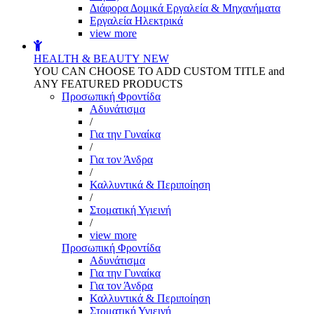
Διάφορα Δομικά Εργαλεία & Μηχανήματα
Εργαλεία Ηλεκτρικά
view more
HEALTH & BEAUTY
NEW
YOU CAN CHOOSE TO ADD CUSTOM TITLE and
ANY FEATURED PRODUCTS
Προσωπική Φροντίδα
Αδυνάτισμα
/
Για την Γυναίκα
/
Για τον Άνδρα
/
Καλλυντικά & Περιποίηση
/
Στοματική Υγιεινή
/
view more
Προσωπική Φροντίδα
Αδυνάτισμα
Για την Γυναίκα
Για τον Άνδρα
Καλλυντικά & Περιποίηση
Στοματική Υγιεινή