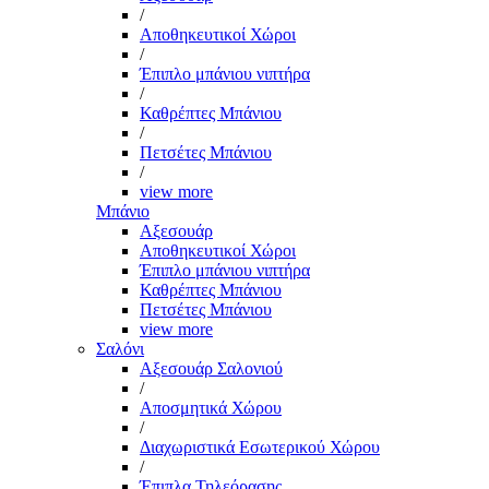
/
Αποθηκευτικοί Χώροι
/
Έπιπλο μπάνιου νιπτήρα
/
Καθρέπτες Μπάνιου
/
Πετσέτες Μπάνιου
/
view more
Μπάνιο
Αξεσουάρ
Αποθηκευτικοί Χώροι
Έπιπλο μπάνιου νιπτήρα
Καθρέπτες Μπάνιου
Πετσέτες Μπάνιου
view more
Σαλόνι
Αξεσουάρ Σαλονιού
/
Αποσμητικά Χώρου
/
Διαχωριστικά Εσωτερικού Χώρου
/
Έπιπλα Τηλεόρασης