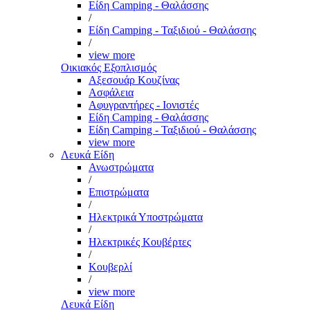
Είδη Camping - Θαλάσσης
/
Είδη Camping - Ταξιδιού - Θαλάσσης
/
view more
Οικιακός Εξοπλισμός
Αξεσουάρ Κουζίνας
Ασφάλεια
Αφυγραντήρες - Ιονιστές
Είδη Camping - Θαλάσσης
Είδη Camping - Ταξιδιού - Θαλάσσης
view more
Λευκά Είδη
Ανωστρώματα
/
Επιστρώματα
/
Ηλεκτρικά Υποστρώματα
/
Ηλεκτρικές Κουβέρτες
/
Κουβερλί
/
view more
Λευκά Είδη