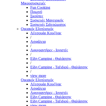
Μικροσυσκευές
Fun Cooking
Πρωινό
Σκούπες
Συσκευές Μαγειρικής
Συσκευές Σιδερώματος
Οικιακός Εξοπλισμός
Αξεσουάρ Κουζίνας
/
Ασφάλεια
/
Αφυγραντήρες - Ιονιστές
/
Είδη Camping - Θαλάσσης
/
Είδη Camping - Ταξιδιού - Θαλάσσης
/
view more
Οικιακός Εξοπλισμός
Αξεσουάρ Κουζίνας
Ασφάλεια
Αφυγραντήρες - Ιονιστές
Είδη Camping - Θαλάσσης
Είδη Camping - Ταξιδιού - Θαλάσσης
view more