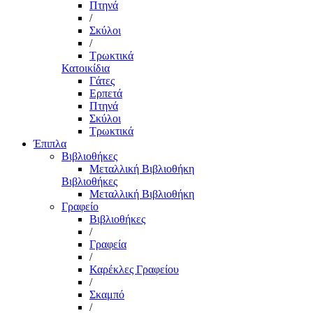
Πτηνά
/
Σκύλοι
/
Τρωκτικά
Κατοικίδια
Γάτες
Ερπετά
Πτηνά
Σκύλοι
Τρωκτικά
Έπιπλα
Βιβλιοθήκες
Μεταλλική Βιβλιοθήκη
Βιβλιοθήκες
Μεταλλική Βιβλιοθήκη
Γραφείο
Βιβλιοθήκες
/
Γραφεία
/
Καρέκλες Γραφείου
/
Σκαμπό
/