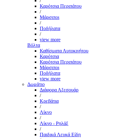
/
Καρότσια Περιπάτου
/
Μάρσιποι
/
Ποδήλατα
/
view more
Βόλτα
Καθίσματα Αυτοκινήτου
Καρότσια
Καρότσια Περιπάτου
Μάρσιποι
Ποδήλατα
view more
Δωμάτιο
Διάφορα Αξεσουάρ
/
Κρεβάτια
/
Λίκνο
/
Λίκνο - Ρηλάξ
/
Παιδικά Λευκά Είδη