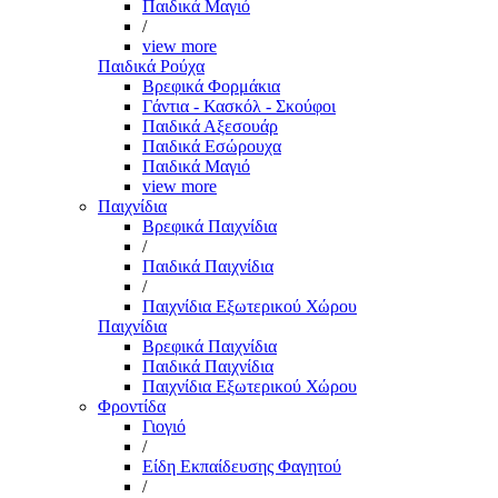
Παιδικά Μαγιό
/
view more
Παιδικά Ρούχα
Βρεφικά Φορμάκια
Γάντια - Κασκόλ - Σκούφοι
Παιδικά Αξεσουάρ
Παιδικά Εσώρουχα
Παιδικά Μαγιό
view more
Παιχνίδια
Βρεφικά Παιχνίδια
/
Παιδικά Παιχνίδια
/
Παιχνίδια Εξωτερικού Χώρου
Παιχνίδια
Βρεφικά Παιχνίδια
Παιδικά Παιχνίδια
Παιχνίδια Εξωτερικού Χώρου
Φροντίδα
Γιογιό
/
Είδη Εκπαίδευσης Φαγητού
/