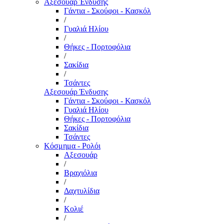
Αξεσουάρ Ένδυσης
Γάντια - Σκούφοι - Κασκόλ
/
Γυαλιά Ηλίου
/
Θήκες - Πορτοφόλια
/
Σακίδια
/
Τσάντες
Αξεσουάρ Ένδυσης
Γάντια - Σκούφοι - Κασκόλ
Γυαλιά Ηλίου
Θήκες - Πορτοφόλια
Σακίδια
Τσάντες
Κόσμημα - Ρολόι
Αξεσουάρ
/
Βραχιόλια
/
Δαχτυλίδια
/
Κολιέ
/