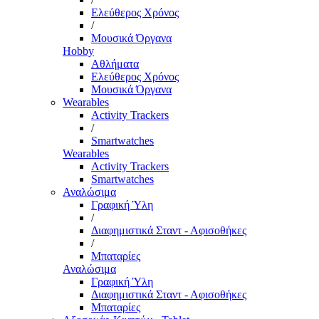
Ελεύθερος Χρόνος
/
Μουσικά Όργανα
Hobby
Αθλήματα
Ελεύθερος Χρόνος
Μουσικά Όργανα
Wearables
Activity Trackers
/
Smartwatches
Wearables
Activity Trackers
Smartwatches
Αναλώσιμα
Γραφική Ύλη
/
Διαφημιστικά Σταντ - Αφισοθήκες
/
Μπαταρίες
Αναλώσιμα
Γραφική Ύλη
Διαφημιστικά Σταντ - Αφισοθήκες
Μπαταρίες