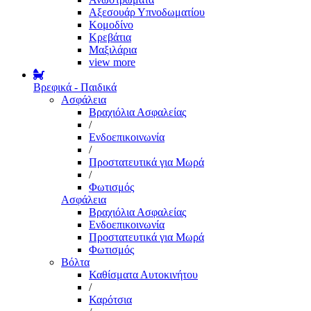
Αξεσουάρ Υπνοδωματίου
Κομοδίνο
Κρεβάτια
Μαξιλάρια
view more
Βρεφικά - Παιδικά
Ασφάλεια
Βραχιόλια Ασφαλείας
/
Ενδοεπικοινωνία
/
Προστατευτικά για Μωρά
/
Φωτισμός
Ασφάλεια
Βραχιόλια Ασφαλείας
Ενδοεπικοινωνία
Προστατευτικά για Μωρά
Φωτισμός
Βόλτα
Καθίσματα Αυτοκινήτου
/
Καρότσια