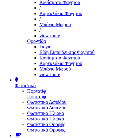
Καθίσματα Φαγητού
/
Καρεκλάκια Φαγητού
/
Μπάνιο Μωρού
/
view more
Φροντίδα
Γιογιό
Είδη Εκπαίδευσης Φαγητού
Καθίσματα Φαγητού
Καρεκλάκια Φαγητού
Μπάνιο Μωρού
view more
Φωτιστικά
Πορτατίφ
Πορτατίφ
Φωτιστικά Δαπέδου
Φωτιστικά Δαπέδου
Φωτιστικά Ηλιακά
Φωτιστικά Ηλιακά
Φωτιστικά Οροφής
Φωτιστικά Οροφής