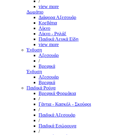
/
view more
Δωμάτιο
Διάφορα Αξεσουάρ
Κρεβάτια
Λίκνο
Λίκνο - Ρηλάξ
Παιδικά Λευκά Είδη
view more
Ένδυση
Αξεσουάρ
/
Βρεφικά
Ένδυση
Αξεσουάρ
Βρεφικά
Παιδικά Ρούχα
Βρεφικά Φορμάκια
/
Γάντια - Κασκόλ - Σκούφοι
/
Παιδικά Αξεσουάρ
/
Παιδικά Εσώρουχα
/