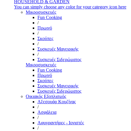
HOUSEHOLD & GARDEN
You can simply choose any color for your category icon here
Μικροσυσκευές
Fun Cooking
/
Πρωινό
/
Σκούπες
/
Συσκευές Μαγειρικής
/
Συσκευές Σιδερώματος
Μικροσυσκευές
Fun Cooking
Πρωινό
Σκούπες
Συσκευές Μαγειρικής
Συσκευές Σιδερώματος
Οικιακός Εξοπλισμός
Αξεσουάρ Κουζίνας
/
Ασφάλεια
/
Αφυγραντήρες - Ιονιστές
/