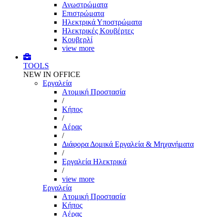
Ανωστρώματα
Επιστρώματα
Ηλεκτρικά Υποστρώματα
Ηλεκτρικές Κουβέρτες
Κουβερλί
view more
TOOLS
NEW IN OFFICE
Εργαλεία
Aτομική Προστασία
/
Kήπος
/
Αέρας
/
Διάφορα Δομικά Εργαλεία & Μηχανήματα
/
Εργαλεία Ηλεκτρικά
/
view more
Εργαλεία
Aτομική Προστασία
Kήπος
Αέρας