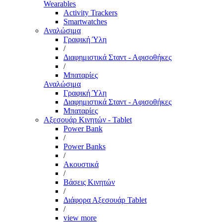
Wearables
Activity Trackers
Smartwatches
Αναλώσιμα
Γραφική Ύλη
/
Διαφημιστικά Σταντ - Αφισοθήκες
/
Μπαταρίες
Αναλώσιμα
Γραφική Ύλη
Διαφημιστικά Σταντ - Αφισοθήκες
Μπαταρίες
Αξεσουάρ Κινητών - Tablet
Power Bank
/
Power Banks
/
Ακουστικά
/
Βάσεις Κινητών
/
Διάφορα Αξεσουάρ Tablet
/
view more