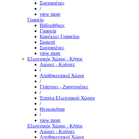
Συρταριέρες
/
view more
Γραφείο
Βιβλιοθήκες
Γραφεία
Καρέκλες Γραφείου
Σκαμπό
Συρταριέρες
view more
Εξωτερικός Χώρος - Κήπος
Αιώρες - Κούνιες
/
Αποθηκευτικοί Χώροι
/
Γλάστρες - Ζαρντινιέρες
/
Έπιπλα Εξωτερικού Χώρου
/
Θερμοκήπια
/
view more
Εξωτερικός Χώρος - Κήπος
Αιώρες - Κούνιες
Αποθηκευτικοί Χώροι