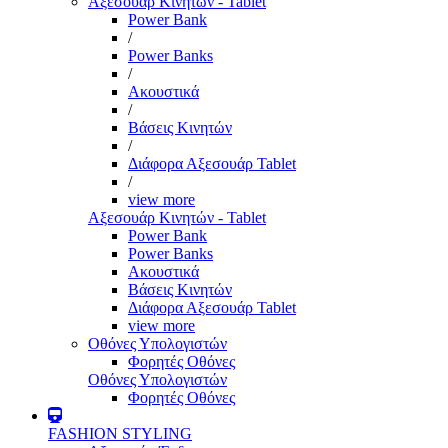
Αξεσουάρ Κινητών - Tablet
Power Bank
/
Power Banks
/
Ακουστικά
/
Βάσεις Κινητών
/
Διάφορα Αξεσουάρ Tablet
/
view more
Αξεσουάρ Κινητών - Tablet
Power Bank
Power Banks
Ακουστικά
Βάσεις Κινητών
Διάφορα Αξεσουάρ Tablet
view more
Οθόνες Υπολογιστών
Φορητές Οθόνες
Οθόνες Υπολογιστών
Φορητές Οθόνες
FASHION STYLING