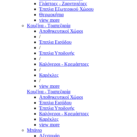
Γλάστρες - Ζαρντινιέρες
Έπιπλα Εξωτερικού Χώρου
Θερμοκήπια
view more
Κουζίνα - Τραπεζαρία
Αποθηκευτικοί Χώροι
/
Έπιπλα Εισόδου
/
Έπιπλα Υποδοχής
/
Καλόγεροι - Κρεμάστρες
/
Καρέκλες
/
view more
Κουζίνα - Τραπεζαρία
Αποθηκευτικοί Χώροι
Έπιπλα Εισόδου
Έπιπλα Υποδοχής
Καλόγεροι - Κρεμάστρες
Καρέκλες
view more
Μπάνιο
Αξεσουάρ