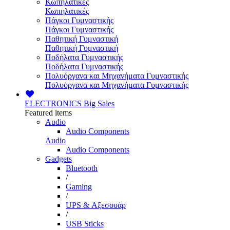
Κωπηλατικές
Κωπηλατικές
Πάγκοι Γυμναστικής
Πάγκοι Γυμναστικής
Παθητική Γυμναστική
Παθητική Γυμναστική
Ποδήλατα Γυμναστικής
Ποδήλατα Γυμναστικής
Πολυόργανα και Μηχανήματα Γυμναστικής
Πολυόργανα και Μηχανήματα Γυμναστικής
ELECTRONICS
Big Sales
Featured items
Audio
Audio Components
Audio
Audio Components
Gadgets
Bluetooth
/
Gaming
/
UPS & Αξεσουάρ
/
USB Sticks