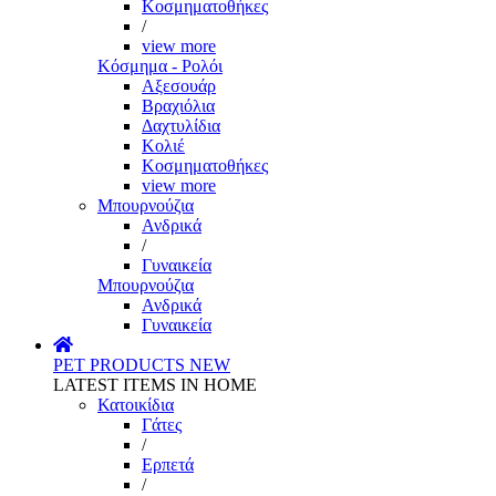
Κοσμηματοθήκες
/
view more
Κόσμημα - Ρολόι
Αξεσουάρ
Βραχιόλια
Δαχτυλίδια
Κολιέ
Κοσμηματοθήκες
view more
Μπουρνούζια
Ανδρικά
/
Γυναικεία
Μπουρνούζια
Ανδρικά
Γυναικεία
PET PRODUCTS
NEW
LATEST ITEMS IN HOME
Κατοικίδια
Γάτες
/
Ερπετά
/