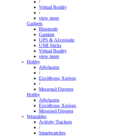
/
Virtual Reality
/
view more
Gadgets
Bluetooth
Gaming
UPS & Αξεσουάρ
USB Sticks
Virtual Reality
view more
Hobby
Αθλήματα
/
Ελεύθερος Χρόνος
/
Μουσικά Όργανα
Hobby
Αθλήματα
Ελεύθερος Χρόνος
Μουσικά Όργανα
Wearables
Activity Trackers
/
Smartwatches