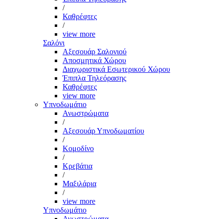
/
Καθρέφτες
/
view more
Σαλόνι
Αξεσουάρ Σαλονιού
Αποσμητικά Χώρου
Διαχωριστικά Εσωτερικού Χώρου
Έπιπλα Τηλεόρασης
Καθρέφτες
view more
Υπνοδωμάτιο
Ανωστρώματα
/
Αξεσουάρ Υπνοδωματίου
/
Κομοδίνο
/
Κρεβάτια
/
Μαξιλάρια
/
view more
Υπνοδωμάτιο
Ανωστρώματα