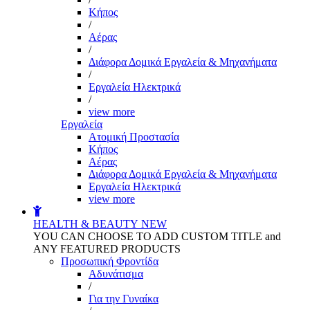
Kήπος
/
Αέρας
/
Διάφορα Δομικά Εργαλεία & Μηχανήματα
/
Εργαλεία Ηλεκτρικά
/
view more
Εργαλεία
Aτομική Προστασία
Kήπος
Αέρας
Διάφορα Δομικά Εργαλεία & Μηχανήματα
Εργαλεία Ηλεκτρικά
view more
HEALTH & BEAUTY
NEW
YOU CAN CHOOSE TO ADD CUSTOM TITLE and
ANY FEATURED PRODUCTS
Προσωπική Φροντίδα
Αδυνάτισμα
/
Για την Γυναίκα