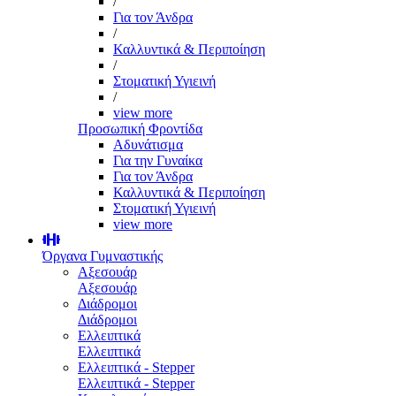
/
Για τον Άνδρα
/
Καλλυντικά & Περιποίηση
/
Στοματική Υγιεινή
/
view more
Προσωπική Φροντίδα
Αδυνάτισμα
Για την Γυναίκα
Για τον Άνδρα
Καλλυντικά & Περιποίηση
Στοματική Υγιεινή
view more
Όργανα Γυμναστικής
Αξεσουάρ
Αξεσουάρ
Διάδρομοι
Διάδρομοι
Ελλειπτικά
Ελλειπτικά
Ελλειπτικά - Stepper
Ελλειπτικά - Stepper