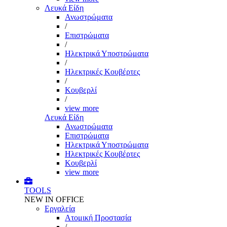
Λευκά Είδη
Ανωστρώματα
/
Επιστρώματα
/
Ηλεκτρικά Υποστρώματα
/
Ηλεκτρικές Κουβέρτες
/
Κουβερλί
/
view more
Λευκά Είδη
Ανωστρώματα
Επιστρώματα
Ηλεκτρικά Υποστρώματα
Ηλεκτρικές Κουβέρτες
Κουβερλί
view more
TOOLS
NEW IN OFFICE
Εργαλεία
Aτομική Προστασία
/