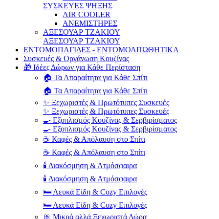
ΣΥΣΚΕΥΕΣ ΨΗΞΗΣ
AIR COOLER
ΑΝΕΜΙΣΤΗΡΕΣ
ΑΞΕΣΟΥΑΡ ΤΖΑΚΙΟΥ
ΑΞΕΣΟΥΑΡ ΤΖΑΚΙΟΥ
ΕΝΤΟΜΟΠΑΓΙΔΕΣ - ΕΝΤΟΜΟΑΠΩΘΗΤΙΚΑ
Συσκευές & Οργάνωση Κουζίνας
🎁 Ιδέες Δώρων για Κάθε Περίσταση
🏠 Τα Απαραίτητα για Κάθε Σπίτι
🏠 Τα Απαραίτητα για Κάθε Σπίτι
✨ Ξεχωριστές & Πρωτότυπες Συσκευές
✨ Ξεχωριστές & Πρωτότυπες Συσκευές
🍳 Εξοπλισμός Κουζίνας & Σερβιρίσματος
🍳 Εξοπλισμός Κουζίνας & Σερβιρίσματος
☕ Καφές & Απόλαυση στο Σπίτι
☕ Καφές & Απόλαυση στο Σπίτι
🕯️ Διακόσμηση & Ατμόσφαιρα
🕯️ Διακόσμηση & Ατμόσφαιρα
🛏️ Λευκά Είδη & Cozy Επιλογές
🛏️ Λευκά Είδη & Cozy Επιλογές
🎀 Μικρά αλλά Ξεχωριστά Δώρα