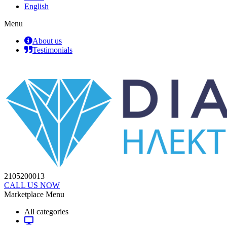
English
Menu
About us
Testimonials
2105200013
CALL US NOW
Marketplace Menu
All categories