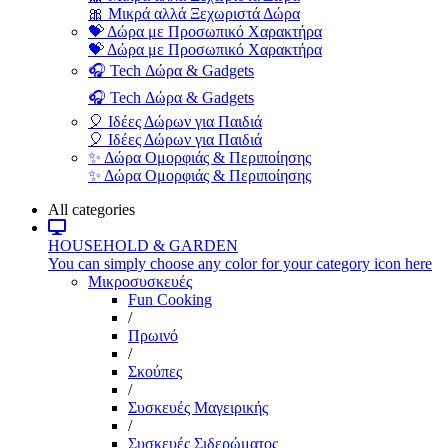
🎀 Μικρά αλλά Ξεχωριστά Δώρα
💝 Δώρα με Προσωπικό Χαρακτήρα
💝 Δώρα με Προσωπικό Χαρακτήρα
🎧 Tech Δώρα & Gadgets
🎧 Tech Δώρα & Gadgets
🎈 Ιδέες Δώρων για Παιδιά
🎈 Ιδέες Δώρων για Παιδιά
✨ Δώρα Ομορφιάς & Περιποίησης
✨ Δώρα Ομορφιάς & Περιποίησης
All categories
HOUSEHOLD & GARDEN
You can simply choose any color for your category icon here
Μικροσυσκευές
Fun Cooking
/
Πρωινό
/
Σκούπες
/
Συσκευές Μαγειρικής
/
Συσκευές Σιδερώματος