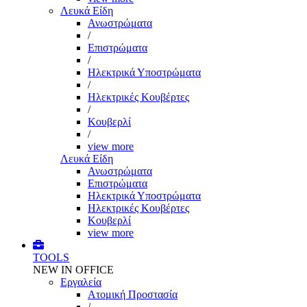
Λευκά Είδη
Ανωστρώματα
/
Επιστρώματα
/
Ηλεκτρικά Υποστρώματα
/
Ηλεκτρικές Κουβέρτες
/
Κουβερλί
/
view more
Λευκά Είδη
Ανωστρώματα
Επιστρώματα
Ηλεκτρικά Υποστρώματα
Ηλεκτρικές Κουβέρτες
Κουβερλί
view more
TOOLS
NEW IN OFFICE
Εργαλεία
Aτομική Προστασία
/