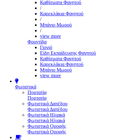
Καθίσματα Φαγητού
/
Καρεκλάκια Φαγητού
/
Μπάνιο Μωρού
/
view more
Φροντίδα
Γιογιό
Είδη Εκπαίδευσης Φαγητού
Καθίσματα Φαγητού
Καρεκλάκια Φαγητού
Μπάνιο Μωρού
view more
Φωτιστικά
Πορτατίφ
Πορτατίφ
Φωτιστικά Δαπέδου
Φωτιστικά Δαπέδου
Φωτιστικά Ηλιακά
Φωτιστικά Ηλιακά
Φωτιστικά Οροφής
Φωτιστικά Οροφής