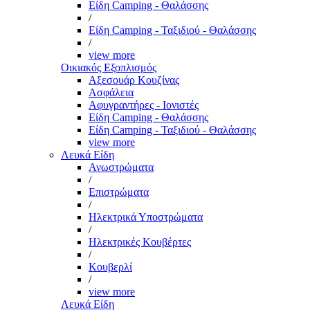
Είδη Camping - Θαλάσσης
/
Είδη Camping - Ταξιδιού - Θαλάσσης
/
view more
Οικιακός Εξοπλισμός
Αξεσουάρ Κουζίνας
Ασφάλεια
Αφυγραντήρες - Ιονιστές
Είδη Camping - Θαλάσσης
Είδη Camping - Ταξιδιού - Θαλάσσης
view more
Λευκά Είδη
Ανωστρώματα
/
Επιστρώματα
/
Ηλεκτρικά Υποστρώματα
/
Ηλεκτρικές Κουβέρτες
/
Κουβερλί
/
view more
Λευκά Είδη