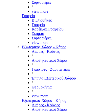
Συρταριέρες
/
view more
Γραφείο
Βιβλιοθήκες
Γραφεία
Καρέκλες Γραφείου
Σκαμπό
Συρταριέρες
view more
Εξωτερικός Χώρος - Κήπος
Αιώρες - Κούνιες
/
Αποθηκευτικοί Χώροι
/
Γλάστρες - Ζαρντινιέρες
/
Έπιπλα Εξωτερικού Χώρου
/
Θερμοκήπια
/
view more
Εξωτερικός Χώρος - Κήπος
Αιώρες - Κούνιες
Αποθηκευτικοί Χώροι