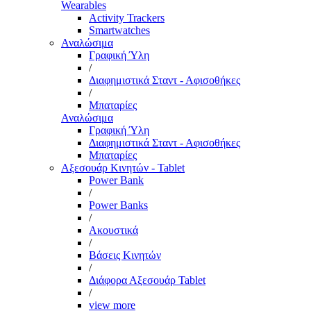
Wearables
Activity Trackers
Smartwatches
Αναλώσιμα
Γραφική Ύλη
/
Διαφημιστικά Σταντ - Αφισοθήκες
/
Μπαταρίες
Αναλώσιμα
Γραφική Ύλη
Διαφημιστικά Σταντ - Αφισοθήκες
Μπαταρίες
Αξεσουάρ Κινητών - Tablet
Power Bank
/
Power Banks
/
Ακουστικά
/
Βάσεις Κινητών
/
Διάφορα Αξεσουάρ Tablet
/
view more