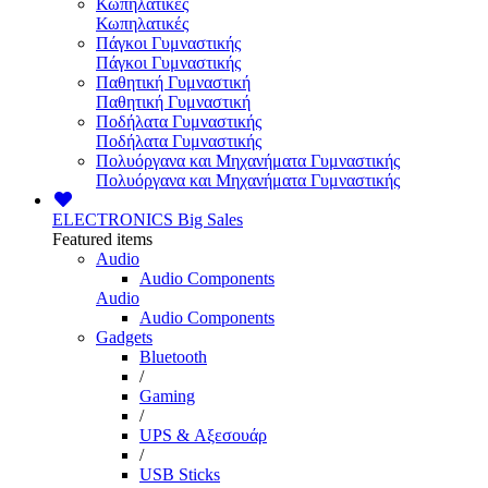
Κωπηλατικές
Κωπηλατικές
Πάγκοι Γυμναστικής
Πάγκοι Γυμναστικής
Παθητική Γυμναστική
Παθητική Γυμναστική
Ποδήλατα Γυμναστικής
Ποδήλατα Γυμναστικής
Πολυόργανα και Μηχανήματα Γυμναστικής
Πολυόργανα και Μηχανήματα Γυμναστικής
ELECTRONICS
Big Sales
Featured items
Audio
Audio Components
Audio
Audio Components
Gadgets
Bluetooth
/
Gaming
/
UPS & Αξεσουάρ
/
USB Sticks