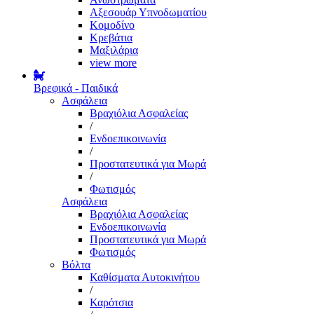
Αξεσουάρ Υπνοδωματίου
Κομοδίνο
Κρεβάτια
Μαξιλάρια
view more
Βρεφικά - Παιδικά
Ασφάλεια
Βραχιόλια Ασφαλείας
/
Ενδοεπικοινωνία
/
Προστατευτικά για Μωρά
/
Φωτισμός
Ασφάλεια
Βραχιόλια Ασφαλείας
Ενδοεπικοινωνία
Προστατευτικά για Μωρά
Φωτισμός
Βόλτα
Καθίσματα Αυτοκινήτου
/
Καρότσια