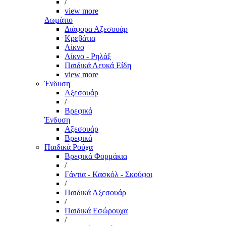
/
view more
Δωμάτιο
Διάφορα Αξεσουάρ
Κρεβάτια
Λίκνο
Λίκνο - Ρηλάξ
Παιδικά Λευκά Είδη
view more
Ένδυση
Αξεσουάρ
/
Βρεφικά
Ένδυση
Αξεσουάρ
Βρεφικά
Παιδικά Ρούχα
Βρεφικά Φορμάκια
/
Γάντια - Κασκόλ - Σκούφοι
/
Παιδικά Αξεσουάρ
/
Παιδικά Εσώρουχα
/