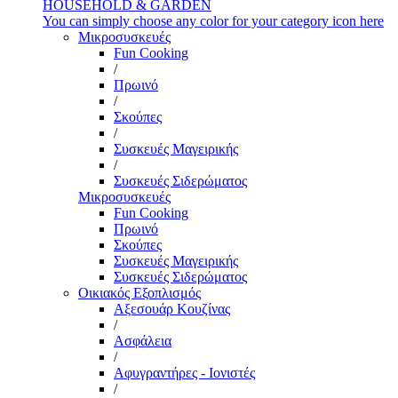
HOUSEHOLD & GARDEN
You can simply choose any color for your category icon here
Μικροσυσκευές
Fun Cooking
/
Πρωινό
/
Σκούπες
/
Συσκευές Μαγειρικής
/
Συσκευές Σιδερώματος
Μικροσυσκευές
Fun Cooking
Πρωινό
Σκούπες
Συσκευές Μαγειρικής
Συσκευές Σιδερώματος
Οικιακός Εξοπλισμός
Αξεσουάρ Κουζίνας
/
Ασφάλεια
/
Αφυγραντήρες - Ιονιστές
/