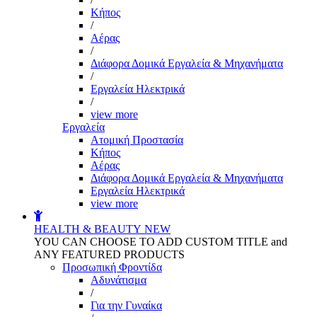
Kήπος
/
Αέρας
/
Διάφορα Δομικά Εργαλεία & Μηχανήματα
/
Εργαλεία Ηλεκτρικά
/
view more
Εργαλεία
Aτομική Προστασία
Kήπος
Αέρας
Διάφορα Δομικά Εργαλεία & Μηχανήματα
Εργαλεία Ηλεκτρικά
view more
HEALTH & BEAUTY
NEW
YOU CAN CHOOSE TO ADD CUSTOM TITLE and
ANY FEATURED PRODUCTS
Προσωπική Φροντίδα
Αδυνάτισμα
/
Για την Γυναίκα