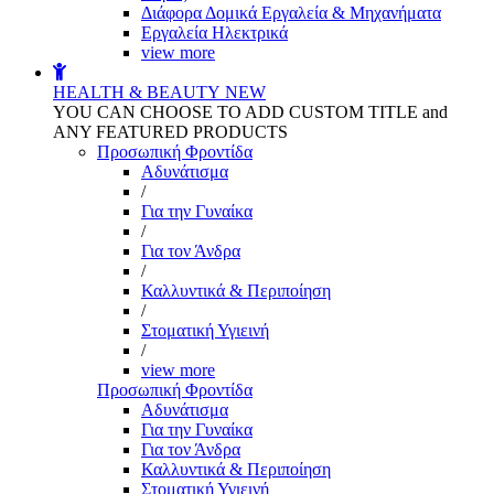
Διάφορα Δομικά Εργαλεία & Μηχανήματα
Εργαλεία Ηλεκτρικά
view more
HEALTH & BEAUTY
NEW
YOU CAN CHOOSE TO ADD CUSTOM TITLE and
ANY FEATURED PRODUCTS
Προσωπική Φροντίδα
Αδυνάτισμα
/
Για την Γυναίκα
/
Για τον Άνδρα
/
Καλλυντικά & Περιποίηση
/
Στοματική Υγιεινή
/
view more
Προσωπική Φροντίδα
Αδυνάτισμα
Για την Γυναίκα
Για τον Άνδρα
Καλλυντικά & Περιποίηση
Στοματική Υγιεινή