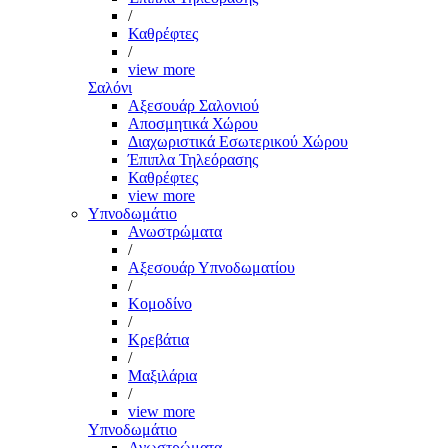
/
Καθρέφτες
/
view more
Σαλόνι
Αξεσουάρ Σαλονιού
Αποσμητικά Χώρου
Διαχωριστικά Εσωτερικού Χώρου
Έπιπλα Τηλεόρασης
Καθρέφτες
view more
Υπνοδωμάτιο
Ανωστρώματα
/
Αξεσουάρ Υπνοδωματίου
/
Κομοδίνο
/
Κρεβάτια
/
Μαξιλάρια
/
view more
Υπνοδωμάτιο
Ανωστρώματα