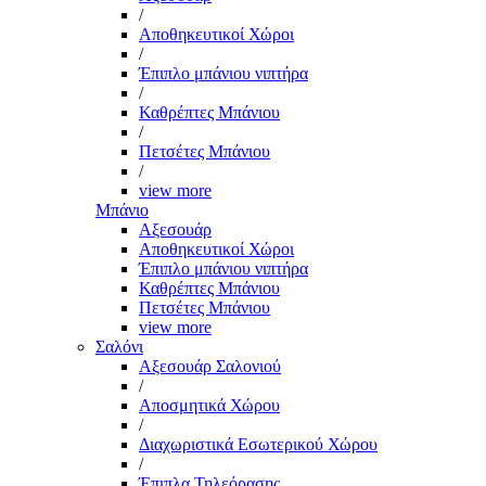
/
Αποθηκευτικοί Χώροι
/
Έπιπλο μπάνιου νιπτήρα
/
Καθρέπτες Μπάνιου
/
Πετσέτες Μπάνιου
/
view more
Μπάνιο
Αξεσουάρ
Αποθηκευτικοί Χώροι
Έπιπλο μπάνιου νιπτήρα
Καθρέπτες Μπάνιου
Πετσέτες Μπάνιου
view more
Σαλόνι
Αξεσουάρ Σαλονιού
/
Αποσμητικά Χώρου
/
Διαχωριστικά Εσωτερικού Χώρου
/
Έπιπλα Τηλεόρασης