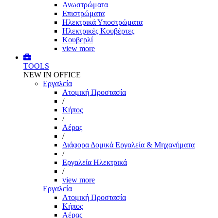
Ανωστρώματα
Επιστρώματα
Ηλεκτρικά Υποστρώματα
Ηλεκτρικές Κουβέρτες
Κουβερλί
view more
TOOLS
NEW IN OFFICE
Εργαλεία
Aτομική Προστασία
/
Kήπος
/
Αέρας
/
Διάφορα Δομικά Εργαλεία & Μηχανήματα
/
Εργαλεία Ηλεκτρικά
/
view more
Εργαλεία
Aτομική Προστασία
Kήπος
Αέρας