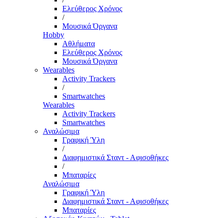
Ελεύθερος Χρόνος
/
Μουσικά Όργανα
Hobby
Αθλήματα
Ελεύθερος Χρόνος
Μουσικά Όργανα
Wearables
Activity Trackers
/
Smartwatches
Wearables
Activity Trackers
Smartwatches
Αναλώσιμα
Γραφική Ύλη
/
Διαφημιστικά Σταντ - Αφισοθήκες
/
Μπαταρίες
Αναλώσιμα
Γραφική Ύλη
Διαφημιστικά Σταντ - Αφισοθήκες
Μπαταρίες