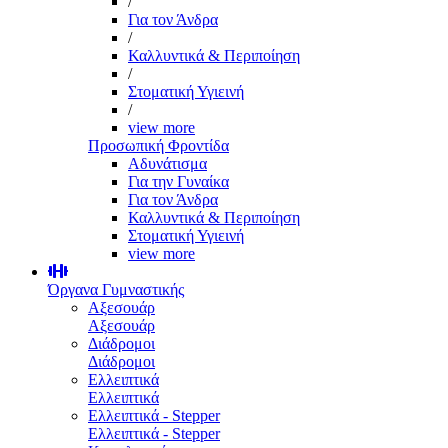
/
Για τον Άνδρα
/
Καλλυντικά & Περιποίηση
/
Στοματική Υγιεινή
/
view more
Προσωπική Φροντίδα
Αδυνάτισμα
Για την Γυναίκα
Για τον Άνδρα
Καλλυντικά & Περιποίηση
Στοματική Υγιεινή
view more
Όργανα Γυμναστικής
Αξεσουάρ
Αξεσουάρ
Διάδρομοι
Διάδρομοι
Ελλειπτικά
Ελλειπτικά
Ελλειπτικά - Stepper
Ελλειπτικά - Stepper