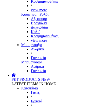
Κοσμηματοθήκες
/
view more
Κόσμημα - Ρολόι
Αξεσουάρ
Βραχιόλια
Δαχτυλίδια
Κολιέ
Κοσμηματοθήκες
view more
Μπουρνούζια
Ανδρικά
/
Γυναικεία
Μπουρνούζια
Ανδρικά
Γυναικεία
PET PRODUCTS
NEW
LATEST ITEMS IN HOME
Κατοικίδια
Γάτες
/
Ερπετά
/