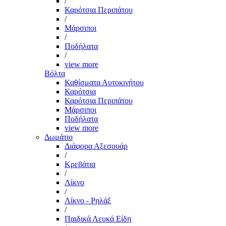
/
Καρότσια Περιπάτου
/
Μάρσιποι
/
Ποδήλατα
/
view more
Βόλτα
Καθίσματα Αυτοκινήτου
Καρότσια
Καρότσια Περιπάτου
Μάρσιποι
Ποδήλατα
view more
Δωμάτιο
Διάφορα Αξεσουάρ
/
Κρεβάτια
/
Λίκνο
/
Λίκνο - Ρηλάξ
/
Παιδικά Λευκά Είδη