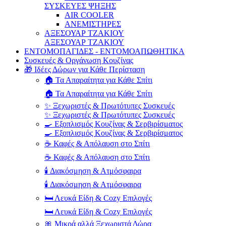
ΣΥΣΚΕΥΕΣ ΨΗΞΗΣ
AIR COOLER
ΑΝΕΜΙΣΤΗΡΕΣ
ΑΞΕΣΟΥΑΡ ΤΖΑΚΙΟΥ
ΑΞΕΣΟΥΑΡ ΤΖΑΚΙΟΥ
ΕΝΤΟΜΟΠΑΓΙΔΕΣ - ΕΝΤΟΜΟΑΠΩΘΗΤΙΚΑ
Συσκευές & Οργάνωση Κουζίνας
🎁 Ιδέες Δώρων για Κάθε Περίσταση
🏠 Τα Απαραίτητα για Κάθε Σπίτι
🏠 Τα Απαραίτητα για Κάθε Σπίτι
✨ Ξεχωριστές & Πρωτότυπες Συσκευές
✨ Ξεχωριστές & Πρωτότυπες Συσκευές
🍳 Εξοπλισμός Κουζίνας & Σερβιρίσματος
🍳 Εξοπλισμός Κουζίνας & Σερβιρίσματος
☕ Καφές & Απόλαυση στο Σπίτι
☕ Καφές & Απόλαυση στο Σπίτι
🕯️ Διακόσμηση & Ατμόσφαιρα
🕯️ Διακόσμηση & Ατμόσφαιρα
🛏️ Λευκά Είδη & Cozy Επιλογές
🛏️ Λευκά Είδη & Cozy Επιλογές
🎀 Μικρά αλλά Ξεχωριστά Δώρα