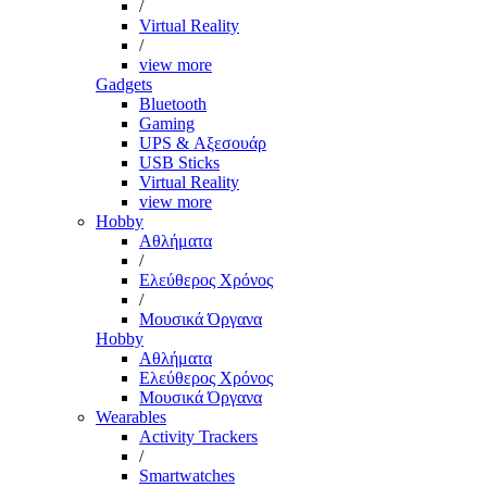
/
Virtual Reality
/
view more
Gadgets
Bluetooth
Gaming
UPS & Αξεσουάρ
USB Sticks
Virtual Reality
view more
Hobby
Αθλήματα
/
Ελεύθερος Χρόνος
/
Μουσικά Όργανα
Hobby
Αθλήματα
Ελεύθερος Χρόνος
Μουσικά Όργανα
Wearables
Activity Trackers
/
Smartwatches