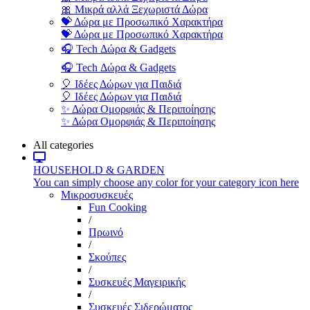
🎀 Μικρά αλλά Ξεχωριστά Δώρα
💝 Δώρα με Προσωπικό Χαρακτήρα
💝 Δώρα με Προσωπικό Χαρακτήρα
🎧 Tech Δώρα & Gadgets
🎧 Tech Δώρα & Gadgets
🎈 Ιδέες Δώρων για Παιδιά
🎈 Ιδέες Δώρων για Παιδιά
✨ Δώρα Ομορφιάς & Περιποίησης
✨ Δώρα Ομορφιάς & Περιποίησης
All categories
HOUSEHOLD & GARDEN
You can simply choose any color for your category icon here
Μικροσυσκευές
Fun Cooking
/
Πρωινό
/
Σκούπες
/
Συσκευές Μαγειρικής
/
Συσκευές Σιδερώματος