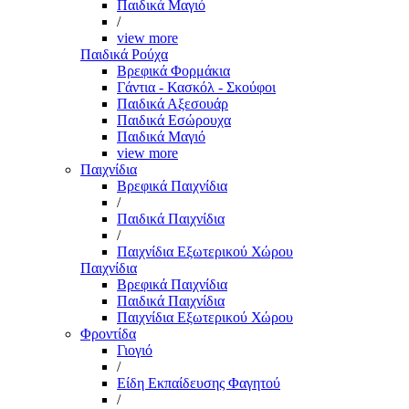
Παιδικά Μαγιό
/
view more
Παιδικά Ρούχα
Βρεφικά Φορμάκια
Γάντια - Κασκόλ - Σκούφοι
Παιδικά Αξεσουάρ
Παιδικά Εσώρουχα
Παιδικά Μαγιό
view more
Παιχνίδια
Βρεφικά Παιχνίδια
/
Παιδικά Παιχνίδια
/
Παιχνίδια Εξωτερικού Χώρου
Παιχνίδια
Βρεφικά Παιχνίδια
Παιδικά Παιχνίδια
Παιχνίδια Εξωτερικού Χώρου
Φροντίδα
Γιογιό
/
Είδη Εκπαίδευσης Φαγητού
/