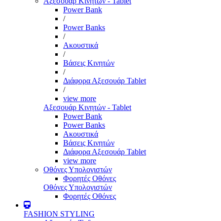
Αξεσουάρ Κινητών - Tablet
Power Bank
/
Power Banks
/
Ακουστικά
/
Βάσεις Κινητών
/
Διάφορα Αξεσουάρ Tablet
/
view more
Αξεσουάρ Κινητών - Tablet
Power Bank
Power Banks
Ακουστικά
Βάσεις Κινητών
Διάφορα Αξεσουάρ Tablet
view more
Οθόνες Υπολογιστών
Φορητές Οθόνες
Οθόνες Υπολογιστών
Φορητές Οθόνες
FASHION STYLING