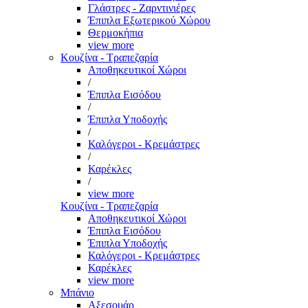
Γλάστρες - Ζαρντινιέρες
Έπιπλα Εξωτερικού Χώρου
Θερμοκήπια
view more
Κουζίνα - Τραπεζαρία
Αποθηκευτικοί Χώροι
/
Έπιπλα Εισόδου
/
Έπιπλα Υποδοχής
/
Καλόγεροι - Κρεμάστρες
/
Καρέκλες
/
view more
Κουζίνα - Τραπεζαρία
Αποθηκευτικοί Χώροι
Έπιπλα Εισόδου
Έπιπλα Υποδοχής
Καλόγεροι - Κρεμάστρες
Καρέκλες
view more
Μπάνιο
Αξεσουάρ