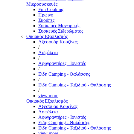
Μικροσυσκευές
Fun Cooking
Πρωινό
Σκούπες
Συσκευές Μαγειρικής
Συσκευές Σιδερώματος
Οικιακός Εξοπλισμός
Αξεσουάρ Κουζίνας
/
Ασφάλεια
/
Αφυγραντήρες - Ιονιστές
/
Είδη Camping - Θαλάσσης
/
Είδη Camping - Ταξιδιού - Θαλάσσης
/
view more
Οικιακός Εξοπλισμός
Αξεσουάρ Κουζίνας
Ασφάλεια
Αφυγραντήρες - Ιονιστές
Είδη Camping - Θαλάσσης
Είδη Camping - Ταξιδιού - Θαλάσσης
view more