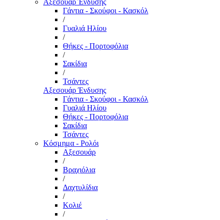
Αξεσουάρ Ένδυσης
Γάντια - Σκούφοι - Κασκόλ
/
Γυαλιά Ηλίου
/
Θήκες - Πορτοφόλια
/
Σακίδια
/
Τσάντες
Αξεσουάρ Ένδυσης
Γάντια - Σκούφοι - Κασκόλ
Γυαλιά Ηλίου
Θήκες - Πορτοφόλια
Σακίδια
Τσάντες
Κόσμημα - Ρολόι
Αξεσουάρ
/
Βραχιόλια
/
Δαχτυλίδια
/
Κολιέ
/