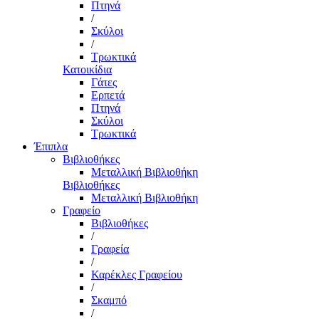
Πτηνά
/
Σκύλοι
/
Τρωκτικά
Κατοικίδια
Γάτες
Ερπετά
Πτηνά
Σκύλοι
Τρωκτικά
Έπιπλα
Βιβλιοθήκες
Μεταλλική Βιβλιοθήκη
Βιβλιοθήκες
Μεταλλική Βιβλιοθήκη
Γραφείο
Βιβλιοθήκες
/
Γραφεία
/
Καρέκλες Γραφείου
/
Σκαμπό
/