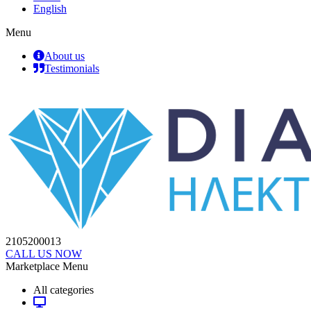
English
Menu
About us
Testimonials
2105200013
CALL US NOW
Marketplace Menu
All categories