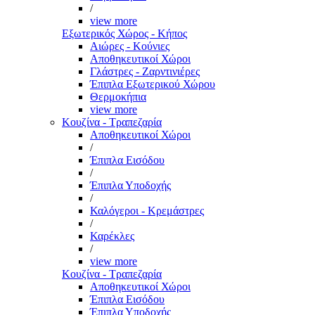
/
view more
Εξωτερικός Χώρος - Κήπος
Αιώρες - Κούνιες
Αποθηκευτικοί Χώροι
Γλάστρες - Ζαρντινιέρες
Έπιπλα Εξωτερικού Χώρου
Θερμοκήπια
view more
Κουζίνα - Τραπεζαρία
Αποθηκευτικοί Χώροι
/
Έπιπλα Εισόδου
/
Έπιπλα Υποδοχής
/
Καλόγεροι - Κρεμάστρες
/
Καρέκλες
/
view more
Κουζίνα - Τραπεζαρία
Αποθηκευτικοί Χώροι
Έπιπλα Εισόδου
Έπιπλα Υποδοχής