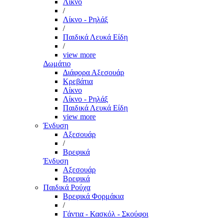
Λίκνο
/
Λίκνο - Ρηλάξ
/
Παιδικά Λευκά Είδη
/
view more
Δωμάτιο
Διάφορα Αξεσουάρ
Κρεβάτια
Λίκνο
Λίκνο - Ρηλάξ
Παιδικά Λευκά Είδη
view more
Ένδυση
Αξεσουάρ
/
Βρεφικά
Ένδυση
Αξεσουάρ
Βρεφικά
Παιδικά Ρούχα
Βρεφικά Φορμάκια
/
Γάντια - Κασκόλ - Σκούφοι