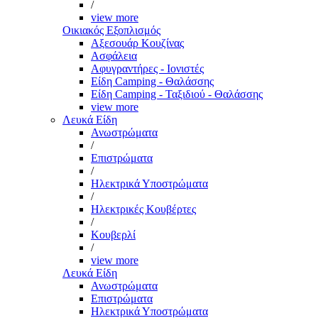
/
view more
Οικιακός Εξοπλισμός
Αξεσουάρ Κουζίνας
Ασφάλεια
Αφυγραντήρες - Ιονιστές
Είδη Camping - Θαλάσσης
Είδη Camping - Ταξιδιού - Θαλάσσης
view more
Λευκά Είδη
Ανωστρώματα
/
Επιστρώματα
/
Ηλεκτρικά Υποστρώματα
/
Ηλεκτρικές Κουβέρτες
/
Κουβερλί
/
view more
Λευκά Είδη
Ανωστρώματα
Επιστρώματα
Ηλεκτρικά Υποστρώματα