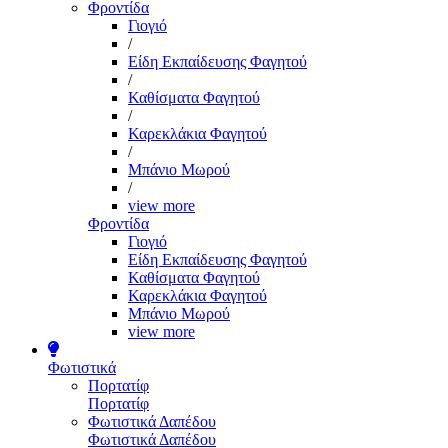
Φροντίδα
Γιογιό
/
Είδη Εκπαίδευσης Φαγητού
/
Καθίσματα Φαγητού
/
Καρεκλάκια Φαγητού
/
Μπάνιο Μωρού
/
view more
Φροντίδα
Γιογιό
Είδη Εκπαίδευσης Φαγητού
Καθίσματα Φαγητού
Καρεκλάκια Φαγητού
Μπάνιο Μωρού
view more
Φωτιστικά
Πορτατίφ
Πορτατίφ
Φωτιστικά Δαπέδου
Φωτιστικά Δαπέδου