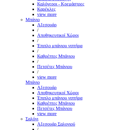
Καλόγεροι - Κρεμάστρες
Καρέκλες
view more
Μπάνιο
Αξεσουάρ
/
Αποθηκευτικοί Χώροι
/
Έπιπλο μπάνιου νιπτήρα
/
Καθρέπτες Μπάνιου
/
Πετσέτες Μπάνιου
/
view more
Μπάνιο
Αξεσουάρ
Αποθηκευτικοί Χώροι
Έπιπλο μπάνιου νιπτήρα
Καθρέπτες Μπάνιου
Πετσέτες Μπάνιου
view more
Σαλόνι
Αξεσουάρ Σαλονιού
/