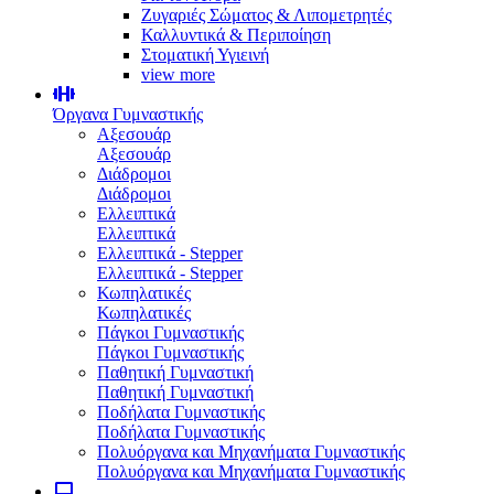
Ζυγαριές Σώματος & Λιπομετρητές
Καλλυντικά & Περιποίηση
Στοματική Υγιεινή
view more
Όργανα Γυμναστικής
Αξεσουάρ
Αξεσουάρ
Διάδρομοι
Διάδρομοι
Ελλειπτικά
Ελλειπτικά
Ελλειπτικά - Stepper
Ελλειπτικά - Stepper
Κωπηλατικές
Κωπηλατικές
Πάγκοι Γυμναστικής
Πάγκοι Γυμναστικής
Παθητική Γυμναστική
Παθητική Γυμναστική
Ποδήλατα Γυμναστικής
Ποδήλατα Γυμναστικής
Πολυόργανα και Μηχανήματα Γυμναστικής
Πολυόργανα και Μηχανήματα Γυμναστικής