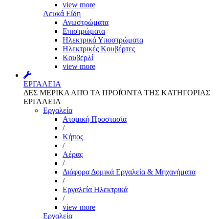
view more
Λευκά Είδη
Ανωστρώματα
Επιστρώματα
Ηλεκτρικά Υποστρώματα
Ηλεκτρικές Κουβέρτες
Κουβερλί
view more
ΕΡΓΑΛΕΙΑ
ΔΕΣ ΜΕΡΙΚΑ ΑΠΌ ΤΑ ΠΡΟΪΌΝΤΑ ΤΗΣ ΚΑΤΗΓΟΡΙΑΣ
ΕΡΓΑΛΕΙΑ
Εργαλεία
Aτομική Προστασία
/
Kήπος
/
Αέρας
/
Διάφορα Δομικά Εργαλεία & Μηχανήματα
/
Εργαλεία Ηλεκτρικά
/
view more
Εργαλεία