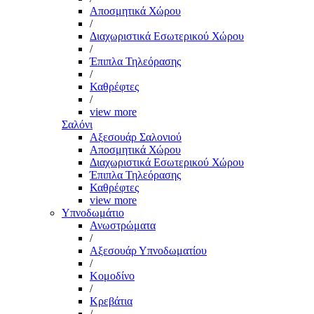
Αποσμητικά Χώρου
/
Διαχωριστικά Εσωτερικού Χώρου
/
Έπιπλα Τηλεόρασης
/
Καθρέφτες
/
view more
Σαλόνι
Αξεσουάρ Σαλονιού
Αποσμητικά Χώρου
Διαχωριστικά Εσωτερικού Χώρου
Έπιπλα Τηλεόρασης
Καθρέφτες
view more
Υπνοδωμάτιο
Ανωστρώματα
/
Αξεσουάρ Υπνοδωματίου
/
Κομοδίνο
/
Κρεβάτια
/