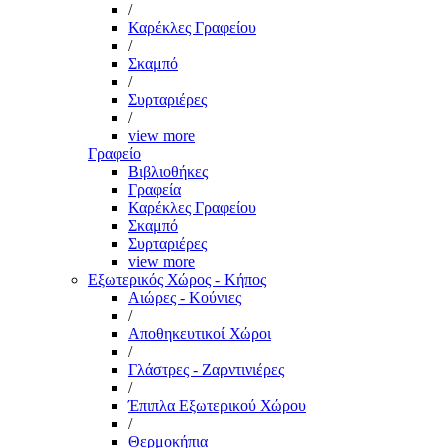
/
Καρέκλες Γραφείου
/
Σκαμπό
/
Συρταριέρες
/
view more
Γραφείο
Βιβλιοθήκες
Γραφεία
Καρέκλες Γραφείου
Σκαμπό
Συρταριέρες
view more
Εξωτερικός Χώρος - Κήπος
Αιώρες - Κούνιες
/
Αποθηκευτικοί Χώροι
/
Γλάστρες - Ζαρντινιέρες
/
Έπιπλα Εξωτερικού Χώρου
/
Θερμοκήπια