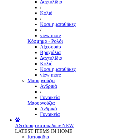
Δαχτυλίδια
/
Κολιέ
/
Κοσμηματοθήκες
/
view more
Κόσμημα - Ρολόι
Αξεσουάρ
Βραχιόλια
Δαχτυλίδια
Κολιέ
Κοσμηματοθήκες
view more
Μπουρνούζια
Ανδρικά
/
Γυναικεία
Μπουρνούζια
Ανδρικά
Γυναικεία
Αξεσουαρ κατοικιδιων
NEW
LATEST ITEMS IN HOME
Κατοικίδια