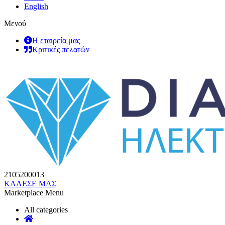
English
Μενού
Η εταιρεία μας
Κριτικές πελατών
2105200013
ΚΑΛΕΣΕ ΜΑΣ
Marketplace Menu
All categories