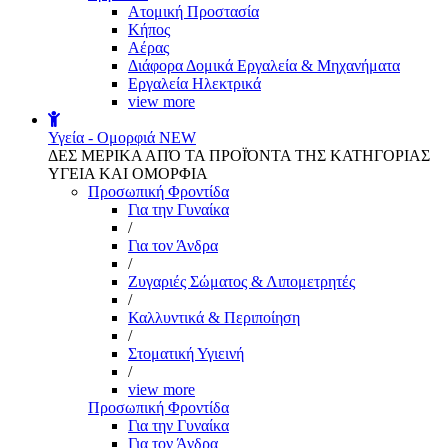
Aτομική Προστασία
Kήπος
Αέρας
Διάφορα Δομικά Εργαλεία & Μηχανήματα
Εργαλεία Ηλεκτρικά
view more
Υγεία - Ομορφιά
NEW
ΔΕΣ ΜΕΡΙΚΑ ΑΠΌ ΤΑ ΠΡΟΪΌΝΤΑ ΤΗΣ ΚΑΤΗΓΟΡΙΑΣ
ΥΓΕΙΑ ΚΑΙ ΟΜΟΡΦΙΑ
Προσωπική Φροντίδα
Για την Γυναίκα
/
Για τον Άνδρα
/
Ζυγαριές Σώματος & Λιπομετρητές
/
Καλλυντικά & Περιποίηση
/
Στοματική Υγιεινή
/
view more
Προσωπική Φροντίδα
Για την Γυναίκα
Για τον Άνδρα