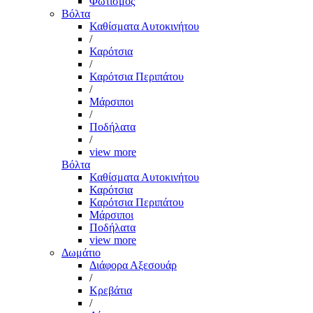
Φωτισμός
Βόλτα
Καθίσματα Αυτοκινήτου
/
Καρότσια
/
Καρότσια Περιπάτου
/
Μάρσιποι
/
Ποδήλατα
/
view more
Βόλτα
Καθίσματα Αυτοκινήτου
Καρότσια
Καρότσια Περιπάτου
Μάρσιποι
Ποδήλατα
view more
Δωμάτιο
Διάφορα Αξεσουάρ
/
Κρεβάτια
/