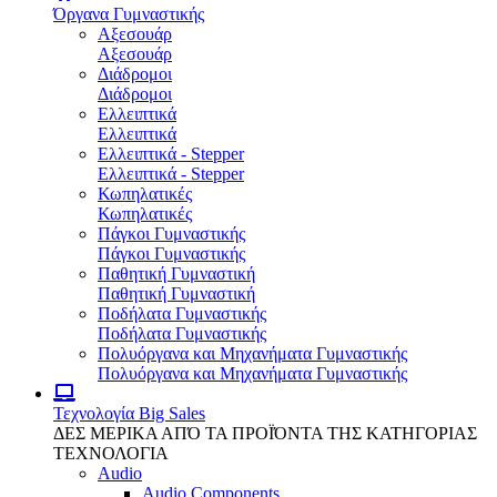
Όργανα Γυμναστικής
Αξεσουάρ
Αξεσουάρ
Διάδρομοι
Διάδρομοι
Ελλειπτικά
Ελλειπτικά
Ελλειπτικά - Stepper
Ελλειπτικά - Stepper
Κωπηλατικές
Κωπηλατικές
Πάγκοι Γυμναστικής
Πάγκοι Γυμναστικής
Παθητική Γυμναστική
Παθητική Γυμναστική
Ποδήλατα Γυμναστικής
Ποδήλατα Γυμναστικής
Πολυόργανα και Μηχανήματα Γυμναστικής
Πολυόργανα και Μηχανήματα Γυμναστικής
Τεχνολογία
Big Sales
ΔΕΣ ΜΕΡΙΚΑ ΑΠΌ ΤΑ ΠΡΟΪΌΝΤΑ ΤΗΣ ΚΑΤΗΓΟΡΙΑΣ
ΤΕΧΝΟΛΟΓΙΑ
Audio
Audio Components