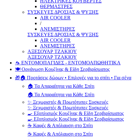
ΗΛΕΚΤΡΙΚΕΣ ΚΟΥΒΕΡΤΕΣ
ΘΕΡΜΑΣΤΡΕΣ
ΣΥΣΚΕΥΕΣ ΔΡΟΣΙΑΣ & ΨΥΞΗΣ
AIR COOLER
/
ΑΝΕΜΙΣΤΗΡΕΣ
ΣΥΣΚΕΥΕΣ ΔΡΟΣΙΑΣ & ΨΥΞΗΣ
AIR COOLER
ΑΝΕΜΙΣΤΗΡΕΣ
ΑΞΕΣΟΥΑΡ ΤΖΑΚΙΟΥ
ΑΞΕΣΟΥΑΡ ΤΖΑΚΙΟΥ
🦟 ΕΝΤΟΜΟΠΑΓΙΔΕΣ - ΕΝΤΟΜΟΑΠΩΘΗΤΙΚΑ
🍽️ Οργάνωση Κουζίνας & Είδη Σερβιρίσματος
🎁🏠 Προτάσεις δώρων • Επιλογές για το σπίτι • Για σένα
🏠 Τα Απαραίτητα για Κάθε Σπίτι
🏠 Τα Απαραίτητα για Κάθε Σπίτι
✨ Ξεχωριστές & Πρωτότυπες Συσκευές
✨ Ξεχωριστές & Πρωτότυπες Συσκευές
🍳 Εξοπλισμός Κουζίνας & Είδη Σερβιρίσματος
🍳 Εξοπλισμός Κουζίνας & Είδη Σερβιρίσματος
☕ Καφές & Απόλαυση στο Σπίτι
☕ Καφές & Απόλαυση στο Σπίτι