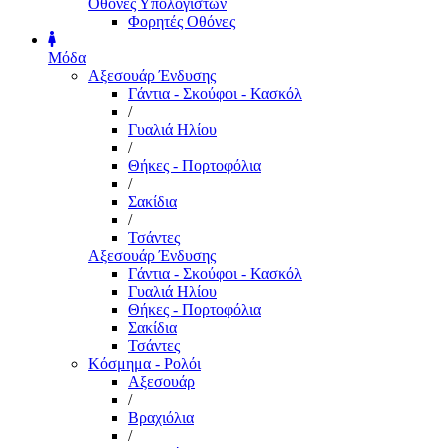
Οθόνες Υπολογιστών
Φορητές Οθόνες
Μόδα
Αξεσουάρ Ένδυσης
Γάντια - Σκούφοι - Κασκόλ
/
Γυαλιά Ηλίου
/
Θήκες - Πορτοφόλια
/
Σακίδια
/
Τσάντες
Αξεσουάρ Ένδυσης
Γάντια - Σκούφοι - Κασκόλ
Γυαλιά Ηλίου
Θήκες - Πορτοφόλια
Σακίδια
Τσάντες
Κόσμημα - Ρολόι
Αξεσουάρ
/
Βραχιόλια
/