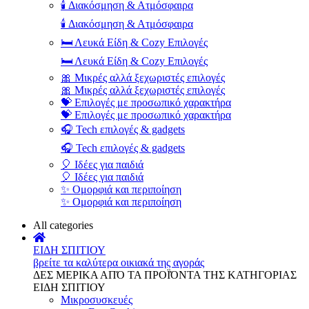
🕯️ Διακόσμηση & Ατμόσφαιρα
🕯️ Διακόσμηση & Ατμόσφαιρα
🛏️ Λευκά Είδη & Cozy Επιλογές
🛏️ Λευκά Είδη & Cozy Επιλογές
🎀 Μικρές αλλά ξεχωριστές επιλογές
🎀 Μικρές αλλά ξεχωριστές επιλογές
💝 Επιλογές με προσωπικό χαρακτήρα
💝 Επιλογές με προσωπικό χαρακτήρα
🎧 Tech επιλογές & gadgets
🎧 Tech επιλογές & gadgets
🎈 Ιδέες για παιδιά
🎈 Ιδέες για παιδιά
✨ Ομορφιά και περιποίηση
✨ Ομορφιά και περιποίηση
All categories
ΕΙΔΗ ΣΠΙΤΙΟΥ
βρείτε τα καλύτερα οικιακά της αγοράς
ΔΕΣ ΜΕΡΙΚΑ ΑΠΌ ΤΑ ΠΡΟΪΌΝΤΑ ΤΗΣ ΚΑΤΗΓΟΡΙΑΣ
ΕΙΔΗ ΣΠΙΤΙΟΥ
Μικροσυσκευές