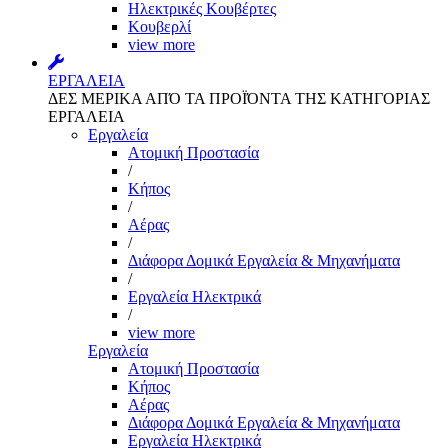
Ηλεκτρικές Κουβέρτες
Κουβερλί
view more
ΕΡΓΑΛΕΙΑ
ΔΕΣ ΜΕΡΙΚΑ ΑΠΌ ΤΑ ΠΡΟΪΌΝΤΑ ΤΗΣ ΚΑΤΗΓΟΡΙΑΣ
ΕΡΓΑΛΕΙΑ
Εργαλεία
Aτομική Προστασία
/
Kήπος
/
Αέρας
/
Διάφορα Δομικά Εργαλεία & Μηχανήματα
/
Εργαλεία Ηλεκτρικά
/
view more
Εργαλεία
Aτομική Προστασία
Kήπος
Αέρας
Διάφορα Δομικά Εργαλεία & Μηχανήματα
Εργαλεία Ηλεκτρικά