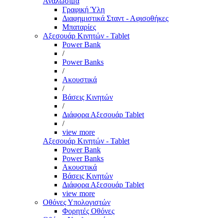
Αναλώσιμα
Γραφική Ύλη
Διαφημιστικά Σταντ - Αφισοθήκες
Μπαταρίες
Αξεσουάρ Κινητών - Tablet
Power Bank
/
Power Banks
/
Ακουστικά
/
Βάσεις Κινητών
/
Διάφορα Αξεσουάρ Tablet
/
view more
Αξεσουάρ Κινητών - Tablet
Power Bank
Power Banks
Ακουστικά
Βάσεις Κινητών
Διάφορα Αξεσουάρ Tablet
view more
Οθόνες Υπολογιστών
Φορητές Οθόνες