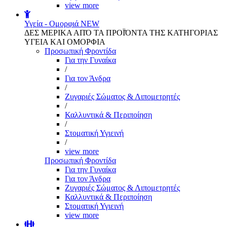
view more
Υγεία - Ομορφιά
NEW
ΔΕΣ ΜΕΡΙΚΑ ΑΠΌ ΤΑ ΠΡΟΪΌΝΤΑ ΤΗΣ ΚΑΤΗΓΟΡΙΑΣ
ΥΓΕΙΑ ΚΑΙ ΟΜΟΡΦΙΑ
Προσωπική Φροντίδα
Για την Γυναίκα
/
Για τον Άνδρα
/
Ζυγαριές Σώματος & Λιπομετρητές
/
Καλλυντικά & Περιποίηση
/
Στοματική Υγιεινή
/
view more
Προσωπική Φροντίδα
Για την Γυναίκα
Για τον Άνδρα
Ζυγαριές Σώματος & Λιπομετρητές
Καλλυντικά & Περιποίηση
Στοματική Υγιεινή
view more