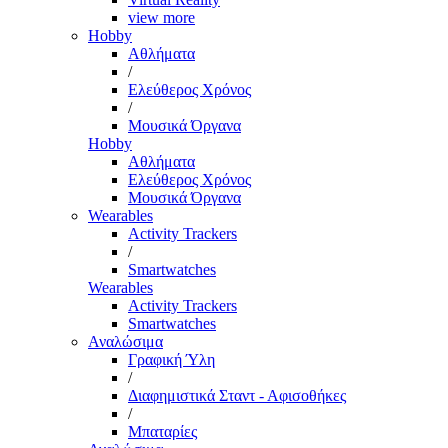
view more
Hobby
Αθλήματα
/
Ελεύθερος Χρόνος
/
Μουσικά Όργανα
Hobby
Αθλήματα
Ελεύθερος Χρόνος
Μουσικά Όργανα
Wearables
Activity Trackers
/
Smartwatches
Wearables
Activity Trackers
Smartwatches
Αναλώσιμα
Γραφική Ύλη
/
Διαφημιστικά Σταντ - Αφισοθήκες
/
Μπαταρίες