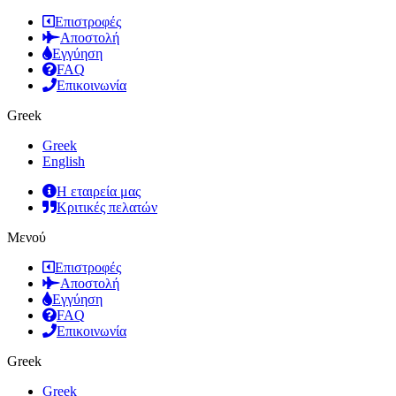
Επιστροφές
Αποστολή
Εγγύηση
FAQ
Επικοινωνία
Greek
Greek
English
Η εταιρεία μας
Κριτικές πελατών
Μενού
Επιστροφές
Αποστολή
Εγγύηση
FAQ
Επικοινωνία
Greek
Greek