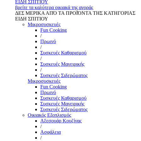
ΕΙΔΗ ΣΠΙΤΙΟΥ
βρείτε τα καλύτερα οικιακά της αγοράς
ΔΕΣ ΜΕΡΙΚΑ ΑΠΌ ΤΑ ΠΡΟΪΌΝΤΑ ΤΗΣ ΚΑΤΗΓΟΡΙΑΣ
ΕΙΔΗ ΣΠΙΤΙΟΥ
Μικροσυσκευές
Fun Cooking
/
Πρωινό
/
Συσκευές Καθαρισμού
/
Συσκευές Μαγειρικής
/
Συσκευές Σιδερώματος
Μικροσυσκευές
Fun Cooking
Πρωινό
Συσκευές Καθαρισμού
Συσκευές Μαγειρικής
Συσκευές Σιδερώματος
Οικιακός Εξοπλισμός
Αξεσουάρ Κουζίνας
/
Ασφάλεια
/