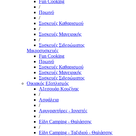
Fun Cooking
/
Πρωινό
/
Συσκευές Καθαρισμού
/
Συσκευές Μαγειρικής
/
Συσκευές Σιδερώματος
Μικροσυσκευές
Fun Cooking
Πρωινό
Συσκευές Καθαρισμού
Συσκευές Μαγειρικής
Συσκευές Σιδερώματος
Οικιακός Εξοπλισμός
Αξεσουάρ Κουζίνας
/
Ασφάλεια
/
Αφυγραντήρες - Ιονιστές
/
Είδη Camping - Θαλάσσης
/
Είδη Camping - Ταξιδιού - Θαλάσσης