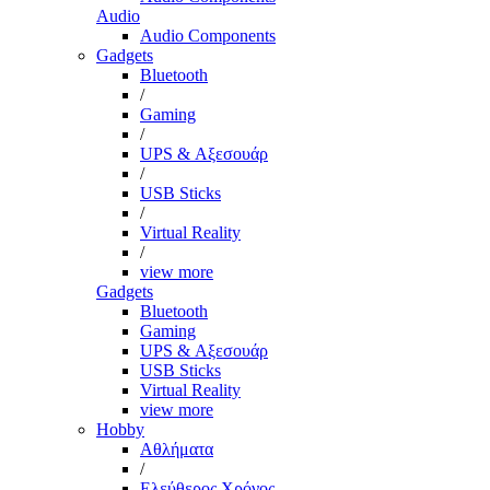
Audio
Audio Components
Gadgets
Bluetooth
/
Gaming
/
UPS & Αξεσουάρ
/
USB Sticks
/
Virtual Reality
/
view more
Gadgets
Bluetooth
Gaming
UPS & Αξεσουάρ
USB Sticks
Virtual Reality
view more
Hobby
Αθλήματα
/
Ελεύθερος Χρόνος