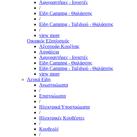
Αφυγραντήρες - Ιονιστές
/
Είδη Camping - Θαλάσσης
/
Είδη Camping - Ταξιδιού - Θαλάσσης
/
view more
Οικιακός Εξοπλισμός
Αξεσουάρ Κουζίνας
Ασφάλεια
Αφυγραντήρες - Ιονιστές
Είδη Camping - Θαλάσσης
Είδη Camping - Ταξιδιού - Θαλάσσης
view more
Λευκά Είδη
Ανωστρώματα
/
Επιστρώματα
/
Ηλεκτρικά Υποστρώματα
/
Ηλεκτρικές Κουβέρτες
/
Κουβερλί
/