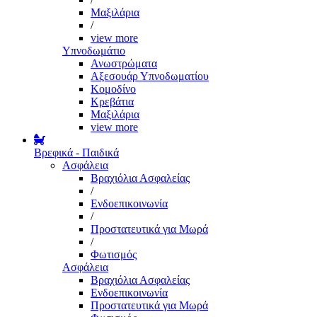
Μαξιλάρια
/
view more
Υπνοδωμάτιο
Ανωστρώματα
Αξεσουάρ Υπνοδωματίου
Κομοδίνο
Κρεβάτια
Μαξιλάρια
view more
Βρεφικά - Παιδικά
Ασφάλεια
Βραχιόλια Ασφαλείας
/
Ενδοεπικοινωνία
/
Προστατευτικά για Μωρά
/
Φωτισμός
Ασφάλεια
Βραχιόλια Ασφαλείας
Ενδοεπικοινωνία
Προστατευτικά για Μωρά