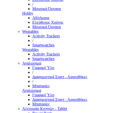
/
Μουσικά Όργανα
Hobby
Αθλήματα
Ελεύθερος Χρόνος
Μουσικά Όργανα
Wearables
Activity Trackers
/
Smartwatches
Wearables
Activity Trackers
Smartwatches
Αναλώσιμα
Γραφική Ύλη
/
Διαφημιστικά Σταντ - Αφισοθήκες
/
Μπαταρίες
Αναλώσιμα
Γραφική Ύλη
Διαφημιστικά Σταντ - Αφισοθήκες
Μπαταρίες
Αξεσουάρ Κινητών - Tablet