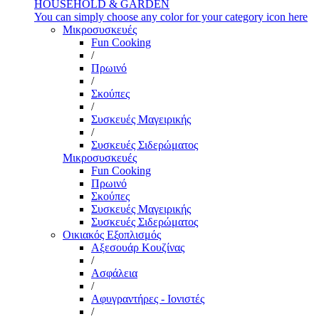
HOUSEHOLD & GARDEN
You can simply choose any color for your category icon here
Μικροσυσκευές
Fun Cooking
/
Πρωινό
/
Σκούπες
/
Συσκευές Μαγειρικής
/
Συσκευές Σιδερώματος
Μικροσυσκευές
Fun Cooking
Πρωινό
Σκούπες
Συσκευές Μαγειρικής
Συσκευές Σιδερώματος
Οικιακός Εξοπλισμός
Αξεσουάρ Κουζίνας
/
Ασφάλεια
/
Αφυγραντήρες - Ιονιστές
/