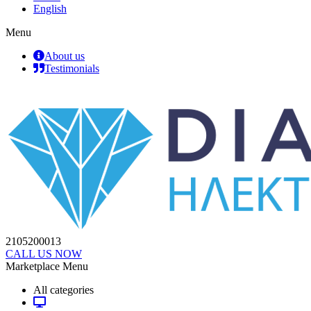
English
Menu
About us
Testimonials
2105200013
CALL US NOW
Marketplace Menu
All categories