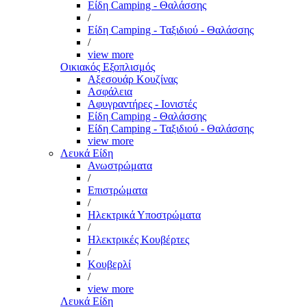
Είδη Camping - Θαλάσσης
/
Είδη Camping - Ταξιδιού - Θαλάσσης
/
view more
Οικιακός Εξοπλισμός
Αξεσουάρ Κουζίνας
Ασφάλεια
Αφυγραντήρες - Ιονιστές
Είδη Camping - Θαλάσσης
Είδη Camping - Ταξιδιού - Θαλάσσης
view more
Λευκά Είδη
Ανωστρώματα
/
Επιστρώματα
/
Ηλεκτρικά Υποστρώματα
/
Ηλεκτρικές Κουβέρτες
/
Κουβερλί
/
view more
Λευκά Είδη