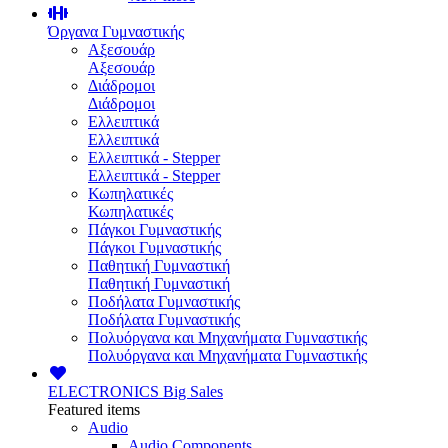
Όργανα Γυμναστικής
Αξεσουάρ
Αξεσουάρ
Διάδρομοι
Διάδρομοι
Ελλειπτικά
Ελλειπτικά
Ελλειπτικά - Stepper
Ελλειπτικά - Stepper
Κωπηλατικές
Κωπηλατικές
Πάγκοι Γυμναστικής
Πάγκοι Γυμναστικής
Παθητική Γυμναστική
Παθητική Γυμναστική
Ποδήλατα Γυμναστικής
Ποδήλατα Γυμναστικής
Πολυόργανα και Μηχανήματα Γυμναστικής
Πολυόργανα και Μηχανήματα Γυμναστικής
ELECTRONICS
Big Sales
Featured items
Audio
Audio Components