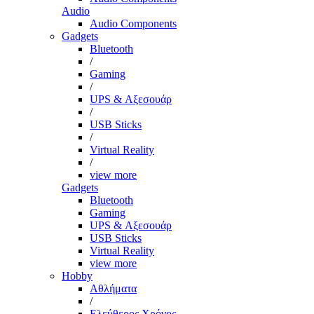
Audio
Audio Components
Gadgets
Bluetooth
/
Gaming
/
UPS & Αξεσουάρ
/
USB Sticks
/
Virtual Reality
/
view more
Gadgets
Bluetooth
Gaming
UPS & Αξεσουάρ
USB Sticks
Virtual Reality
view more
Hobby
Αθλήματα
/
Ελεύθερος Χρόνος