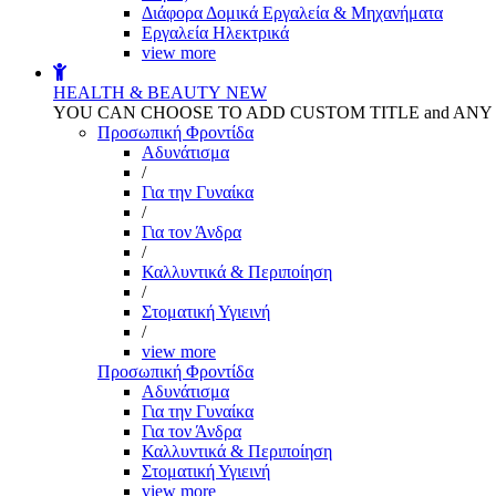
Διάφορα Δομικά Εργαλεία & Μηχανήματα
Εργαλεία Ηλεκτρικά
view more
HEALTH & BEAUTY
NEW
YOU CAN CHOOSE TO ADD CUSTOM TITLE and AN
Προσωπική Φροντίδα
Αδυνάτισμα
/
Για την Γυναίκα
/
Για τον Άνδρα
/
Καλλυντικά & Περιποίηση
/
Στοματική Υγιεινή
/
view more
Προσωπική Φροντίδα
Αδυνάτισμα
Για την Γυναίκα
Για τον Άνδρα
Καλλυντικά & Περιποίηση
Στοματική Υγιεινή
view more