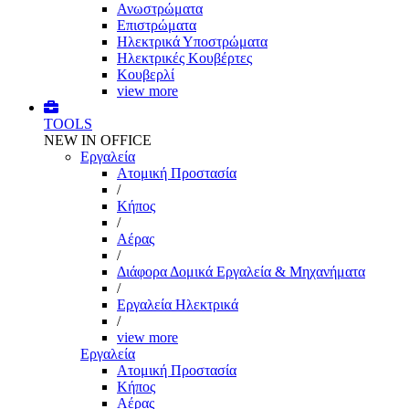
Ανωστρώματα
Επιστρώματα
Ηλεκτρικά Υποστρώματα
Ηλεκτρικές Κουβέρτες
Κουβερλί
view more
TOOLS
NEW IN OFFICE
Εργαλεία
Aτομική Προστασία
/
Kήπος
/
Αέρας
/
Διάφορα Δομικά Εργαλεία & Μηχανήματα
/
Εργαλεία Ηλεκτρικά
/
view more
Εργαλεία
Aτομική Προστασία
Kήπος
Αέρας