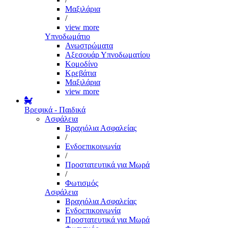
Μαξιλάρια
/
view more
Υπνοδωμάτιο
Ανωστρώματα
Αξεσουάρ Υπνοδωματίου
Κομοδίνο
Κρεβάτια
Μαξιλάρια
view more
Βρεφικά - Παιδικά
Ασφάλεια
Βραχιόλια Ασφαλείας
/
Ενδοεπικοινωνία
/
Προστατευτικά για Μωρά
/
Φωτισμός
Ασφάλεια
Βραχιόλια Ασφαλείας
Ενδοεπικοινωνία
Προστατευτικά για Μωρά