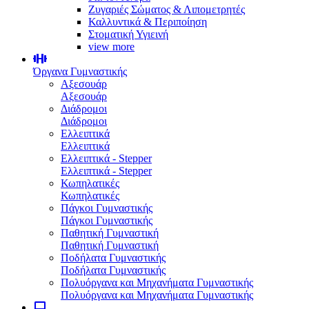
Ζυγαριές Σώματος & Λιπομετρητές
Καλλυντικά & Περιποίηση
Στοματική Υγιεινή
view more
Όργανα Γυμναστικής
Αξεσουάρ
Αξεσουάρ
Διάδρομοι
Διάδρομοι
Ελλειπτικά
Ελλειπτικά
Ελλειπτικά - Stepper
Ελλειπτικά - Stepper
Κωπηλατικές
Κωπηλατικές
Πάγκοι Γυμναστικής
Πάγκοι Γυμναστικής
Παθητική Γυμναστική
Παθητική Γυμναστική
Ποδήλατα Γυμναστικής
Ποδήλατα Γυμναστικής
Πολυόργανα και Μηχανήματα Γυμναστικής
Πολυόργανα και Μηχανήματα Γυμναστικής