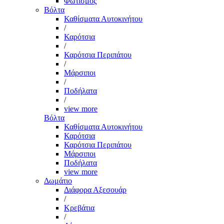
Φωτισμός
Βόλτα
Καθίσματα Αυτοκινήτου
/
Καρότσια
/
Καρότσια Περιπάτου
/
Μάρσιποι
/
Ποδήλατα
/
view more
Βόλτα
Καθίσματα Αυτοκινήτου
Καρότσια
Καρότσια Περιπάτου
Μάρσιποι
Ποδήλατα
view more
Δωμάτιο
Διάφορα Αξεσουάρ
/
Κρεβάτια
/