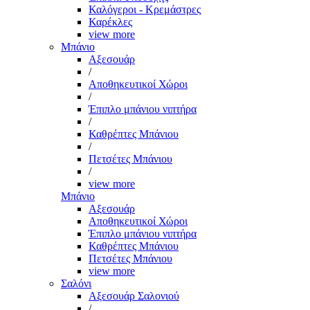
Καλόγεροι - Κρεμάστρες
Καρέκλες
view more
Μπάνιο
Αξεσουάρ
/
Αποθηκευτικοί Χώροι
/
Έπιπλο μπάνιου νιπτήρα
/
Καθρέπτες Μπάνιου
/
Πετσέτες Μπάνιου
/
view more
Μπάνιο
Αξεσουάρ
Αποθηκευτικοί Χώροι
Έπιπλο μπάνιου νιπτήρα
Καθρέπτες Μπάνιου
Πετσέτες Μπάνιου
view more
Σαλόνι
Αξεσουάρ Σαλονιού
/