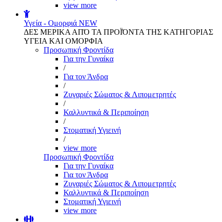
view more
Υγεία - Ομορφιά
NEW
ΔΕΣ ΜΕΡΙΚΑ ΑΠΌ ΤΑ ΠΡΟΪΌΝΤΑ ΤΗΣ ΚΑΤΗΓΟΡΙΑΣ
ΥΓΕΙΑ ΚΑΙ ΟΜΟΡΦΙΑ
Προσωπική Φροντίδα
Για την Γυναίκα
/
Για τον Άνδρα
/
Ζυγαριές Σώματος & Λιπομετρητές
/
Καλλυντικά & Περιποίηση
/
Στοματική Υγιεινή
/
view more
Προσωπική Φροντίδα
Για την Γυναίκα
Για τον Άνδρα
Ζυγαριές Σώματος & Λιπομετρητές
Καλλυντικά & Περιποίηση
Στοματική Υγιεινή
view more