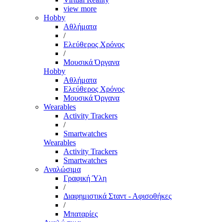
view more
Hobby
Αθλήματα
/
Ελεύθερος Χρόνος
/
Μουσικά Όργανα
Hobby
Αθλήματα
Ελεύθερος Χρόνος
Μουσικά Όργανα
Wearables
Activity Trackers
/
Smartwatches
Wearables
Activity Trackers
Smartwatches
Αναλώσιμα
Γραφική Ύλη
/
Διαφημιστικά Σταντ - Αφισοθήκες
/
Μπαταρίες