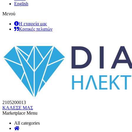
English
Μενού
Η εταιρεία μας
Κριτικές πελατών
2105200013
ΚΑΛΕΣΕ ΜΑΣ
Marketplace Menu
All categories