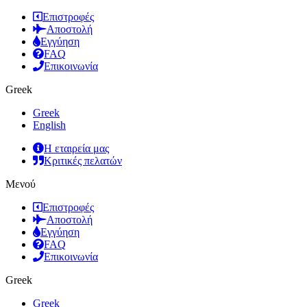
Επιστροφές
Αποστολή
Εγγύηση
FAQ
Επικοινωνία
Greek
Greek
English
Η εταιρεία μας
Κριτικές πελατών
Μενού
Επιστροφές
Αποστολή
Εγγύηση
FAQ
Επικοινωνία
Greek
Greek