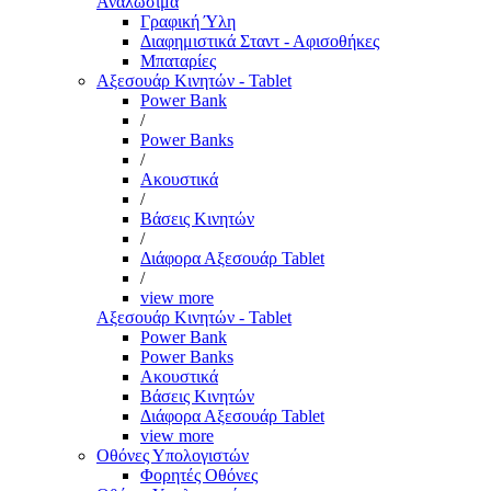
Αναλώσιμα
Γραφική Ύλη
Διαφημιστικά Σταντ - Αφισοθήκες
Μπαταρίες
Αξεσουάρ Κινητών - Tablet
Power Bank
/
Power Banks
/
Ακουστικά
/
Βάσεις Κινητών
/
Διάφορα Αξεσουάρ Tablet
/
view more
Αξεσουάρ Κινητών - Tablet
Power Bank
Power Banks
Ακουστικά
Βάσεις Κινητών
Διάφορα Αξεσουάρ Tablet
view more
Οθόνες Υπολογιστών
Φορητές Οθόνες