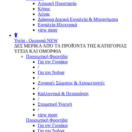
Aτομική Προστασία
Kήπος
Αέρας
Διάφορα Δομικά Εργαλεία & Μηχανήματα
Εργαλεία Ηλεκτρικά
view more
Υγεία - Ομορφιά
NEW
ΔΕΣ ΜΕΡΙΚΑ ΑΠΌ ΤΑ ΠΡΟΪΌΝΤΑ ΤΗΣ ΚΑΤΗΓΟΡΙΑΣ
ΥΓΕΙΑ ΚΑΙ ΟΜΟΡΦΙΑ
Προσωπική Φροντίδα
Για την Γυναίκα
/
Για τον Άνδρα
/
Ζυγαριές Σώματος & Λιπομετρητές
/
Καλλυντικά & Περιποίηση
/
Στοματική Υγιεινή
/
view more
Προσωπική Φροντίδα
Για την Γυναίκα
Για τον Άνδρα