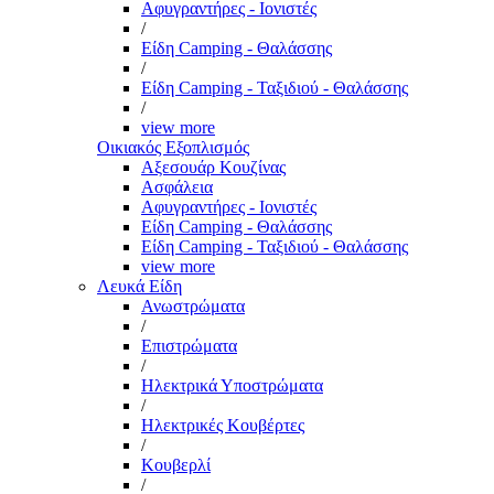
Αφυγραντήρες - Ιονιστές
/
Είδη Camping - Θαλάσσης
/
Είδη Camping - Ταξιδιού - Θαλάσσης
/
view more
Οικιακός Εξοπλισμός
Αξεσουάρ Κουζίνας
Ασφάλεια
Αφυγραντήρες - Ιονιστές
Είδη Camping - Θαλάσσης
Είδη Camping - Ταξιδιού - Θαλάσσης
view more
Λευκά Είδη
Ανωστρώματα
/
Επιστρώματα
/
Ηλεκτρικά Υποστρώματα
/
Ηλεκτρικές Κουβέρτες
/
Κουβερλί
/