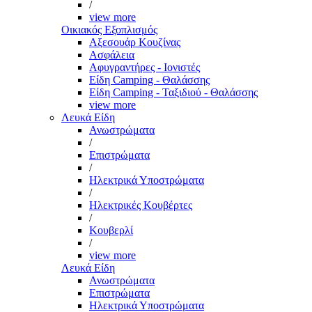
/
view more
Οικιακός Εξοπλισμός
Αξεσουάρ Κουζίνας
Ασφάλεια
Αφυγραντήρες - Ιονιστές
Είδη Camping - Θαλάσσης
Είδη Camping - Ταξιδιού - Θαλάσσης
view more
Λευκά Είδη
Ανωστρώματα
/
Επιστρώματα
/
Ηλεκτρικά Υποστρώματα
/
Ηλεκτρικές Κουβέρτες
/
Κουβερλί
/
view more
Λευκά Είδη
Ανωστρώματα
Επιστρώματα
Ηλεκτρικά Υποστρώματα