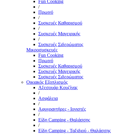
Fun Cooking
/
Πρωινό
/
Συσκευές Καθαρισμού
/
Συσκευές Μαγειρικής
/
Συσκευές Σιδερώματος
Μικροσυσκευές
Fun Cooking
Πρωινό
Συσκευές Καθαρισμού
Συσκευές Μαγειρικής
Συσκευές Σιδερώματος
Οικιακός Εξοπλισμός
Αξεσουάρ Κουζίνας
/
Ασφάλεια
/
Αφυγραντήρες - Ιονιστές
/
Είδη Camping - Θαλάσσης
/
Είδη Camping - Ταξιδιού - Θαλάσσης