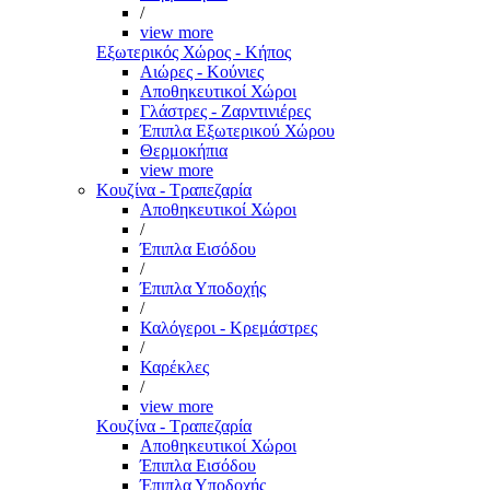
/
view more
Εξωτερικός Χώρος - Κήπος
Αιώρες - Κούνιες
Αποθηκευτικοί Χώροι
Γλάστρες - Ζαρντινιέρες
Έπιπλα Εξωτερικού Χώρου
Θερμοκήπια
view more
Κουζίνα - Τραπεζαρία
Αποθηκευτικοί Χώροι
/
Έπιπλα Εισόδου
/
Έπιπλα Υποδοχής
/
Καλόγεροι - Κρεμάστρες
/
Καρέκλες
/
view more
Κουζίνα - Τραπεζαρία
Αποθηκευτικοί Χώροι
Έπιπλα Εισόδου
Έπιπλα Υποδοχής