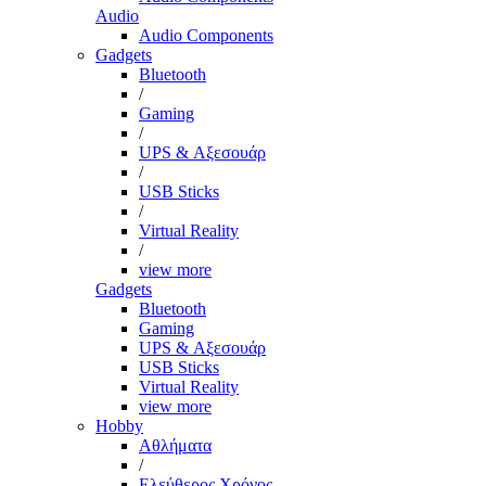
Audio
Audio Components
Gadgets
Bluetooth
/
Gaming
/
UPS & Αξεσουάρ
/
USB Sticks
/
Virtual Reality
/
view more
Gadgets
Bluetooth
Gaming
UPS & Αξεσουάρ
USB Sticks
Virtual Reality
view more
Hobby
Αθλήματα
/
Ελεύθερος Χρόνος