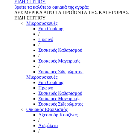
ΕΙΔΗ ΣΠΙΤΙΟΥ
βρείτε τα καλύτερα οικιακά της αγοράς
ΔΕΣ ΜΕΡΙΚΑ ΑΠΌ ΤΑ ΠΡΟΪΌΝΤΑ ΤΗΣ ΚΑΤΗΓΟΡΙΑΣ
ΕΙΔΗ ΣΠΙΤΙΟΥ
Μικροσυσκευές
Fun Cooking
/
Πρωινό
/
Συσκευές Καθαρισμού
/
Συσκευές Μαγειρικής
/
Συσκευές Σιδερώματος
Μικροσυσκευές
Fun Cooking
Πρωινό
Συσκευές Καθαρισμού
Συσκευές Μαγειρικής
Συσκευές Σιδερώματος
Οικιακός Εξοπλισμός
Αξεσουάρ Κουζίνας
/
Ασφάλεια
/