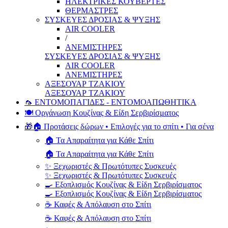
ΗΛΕΚΤΡΙΚΕΣ ΚΟΥΒΕΡΤΕΣ
ΘΕΡΜΑΣΤΡΕΣ
ΣΥΣΚΕΥΕΣ ΔΡΟΣΙΑΣ & ΨΥΞΗΣ
AIR COOLER
/
ΑΝΕΜΙΣΤΗΡΕΣ
ΣΥΣΚΕΥΕΣ ΔΡΟΣΙΑΣ & ΨΥΞΗΣ
AIR COOLER
ΑΝΕΜΙΣΤΗΡΕΣ
ΑΞΕΣΟΥΑΡ ΤΖΑΚΙΟΥ
ΑΞΕΣΟΥΑΡ ΤΖΑΚΙΟΥ
🦟 ΕΝΤΟΜΟΠΑΓΙΔΕΣ - ΕΝΤΟΜΟΑΠΩΘΗΤΙΚΑ
🍽️ Οργάνωση Κουζίνας & Είδη Σερβιρίσματος
🎁🏠 Προτάσεις δώρων • Επιλογές για το σπίτι • Για σένα
🏠 Τα Απαραίτητα για Κάθε Σπίτι
🏠 Τα Απαραίτητα για Κάθε Σπίτι
✨ Ξεχωριστές & Πρωτότυπες Συσκευές
✨ Ξεχωριστές & Πρωτότυπες Συσκευές
🍳 Εξοπλισμός Κουζίνας & Είδη Σερβιρίσματος
🍳 Εξοπλισμός Κουζίνας & Είδη Σερβιρίσματος
☕ Καφές & Απόλαυση στο Σπίτι
☕ Καφές & Απόλαυση στο Σπίτι