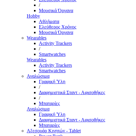
/
Μουσικά Όργανα
Hobby
Αθλήματα
Ελεύθερος Χρόνος
Μουσικά Όργανα
Wearables
Activity Trackers
/
Smartwatches
Wearables
Activity Trackers
Smartwatches
Αναλώσιμα
Γραφική Ύλη
/
Διαφημιστικά Σταντ - Αφισοθήκες
/
Μπαταρίες
Αναλώσιμα
Γραφική Ύλη
Διαφημιστικά Σταντ - Αφισοθήκες
Μπαταρίες
Αξεσουάρ Κινητών - Tablet