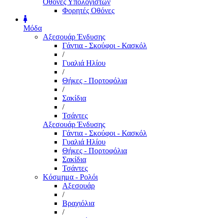
Οθόνες Υπολογιστών
Φορητές Οθόνες
Μόδα
Αξεσουάρ Ένδυσης
Γάντια - Σκούφοι - Κασκόλ
/
Γυαλιά Ηλίου
/
Θήκες - Πορτοφόλια
/
Σακίδια
/
Τσάντες
Αξεσουάρ Ένδυσης
Γάντια - Σκούφοι - Κασκόλ
Γυαλιά Ηλίου
Θήκες - Πορτοφόλια
Σακίδια
Τσάντες
Κόσμημα - Ρολόι
Αξεσουάρ
/
Βραχιόλια
/