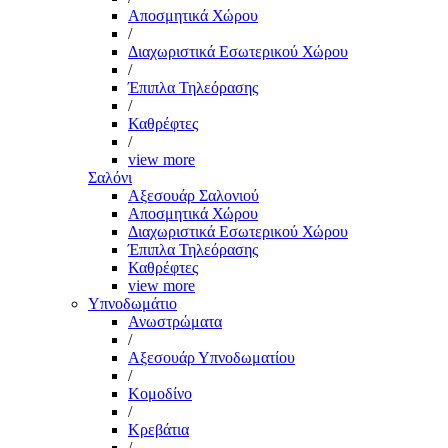
Αποσμητικά Χώρου
/
Διαχωριστικά Εσωτερικού Χώρου
/
Έπιπλα Τηλεόρασης
/
Καθρέφτες
/
view more
Σαλόνι
Αξεσουάρ Σαλονιού
Αποσμητικά Χώρου
Διαχωριστικά Εσωτερικού Χώρου
Έπιπλα Τηλεόρασης
Καθρέφτες
view more
Υπνοδωμάτιο
Ανωστρώματα
/
Αξεσουάρ Υπνοδωματίου
/
Κομοδίνο
/
Κρεβάτια
/