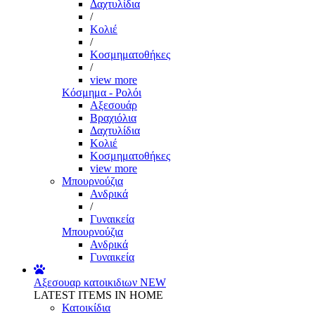
Δαχτυλίδια
/
Κολιέ
/
Κοσμηματοθήκες
/
view more
Κόσμημα - Ρολόι
Αξεσουάρ
Βραχιόλια
Δαχτυλίδια
Κολιέ
Κοσμηματοθήκες
view more
Μπουρνούζια
Ανδρικά
/
Γυναικεία
Μπουρνούζια
Ανδρικά
Γυναικεία
Αξεσουαρ κατοικιδιων
NEW
LATEST ITEMS IN HOME
Κατοικίδια