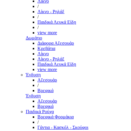
Λίκνο
/
Λίκνο - Ρηλάξ
/
Παιδικά Λευκά Είδη
/
view more
Δωμάτιο
Διάφορα Αξεσουάρ
Κρεβάτια
Λίκνο
Λίκνο - Ρηλάξ
Παιδικά Λευκά Είδη
view more
Ένδυση
Αξεσουάρ
/
Βρεφικά
Ένδυση
Αξεσουάρ
Βρεφικά
Παιδικά Ρούχα
Βρεφικά Φορμάκια
/
Γάντια - Κασκόλ - Σκούφοι