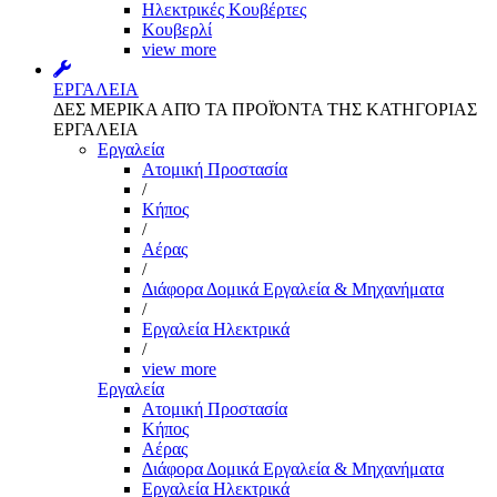
Ηλεκτρικές Κουβέρτες
Κουβερλί
view more
ΕΡΓΑΛΕΙΑ
ΔΕΣ ΜΕΡΙΚΑ ΑΠΌ ΤΑ ΠΡΟΪΌΝΤΑ ΤΗΣ ΚΑΤΗΓΟΡΙΑΣ
ΕΡΓΑΛΕΙΑ
Εργαλεία
Aτομική Προστασία
/
Kήπος
/
Αέρας
/
Διάφορα Δομικά Εργαλεία & Μηχανήματα
/
Εργαλεία Ηλεκτρικά
/
view more
Εργαλεία
Aτομική Προστασία
Kήπος
Αέρας
Διάφορα Δομικά Εργαλεία & Μηχανήματα
Εργαλεία Ηλεκτρικά