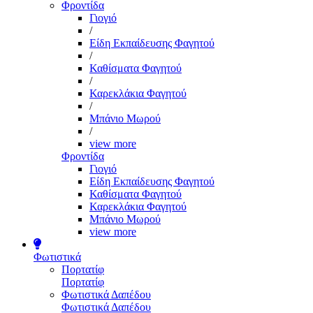
Φροντίδα
Γιογιό
/
Είδη Εκπαίδευσης Φαγητού
/
Καθίσματα Φαγητού
/
Καρεκλάκια Φαγητού
/
Μπάνιο Μωρού
/
view more
Φροντίδα
Γιογιό
Είδη Εκπαίδευσης Φαγητού
Καθίσματα Φαγητού
Καρεκλάκια Φαγητού
Μπάνιο Μωρού
view more
Φωτιστικά
Πορτατίφ
Πορτατίφ
Φωτιστικά Δαπέδου
Φωτιστικά Δαπέδου