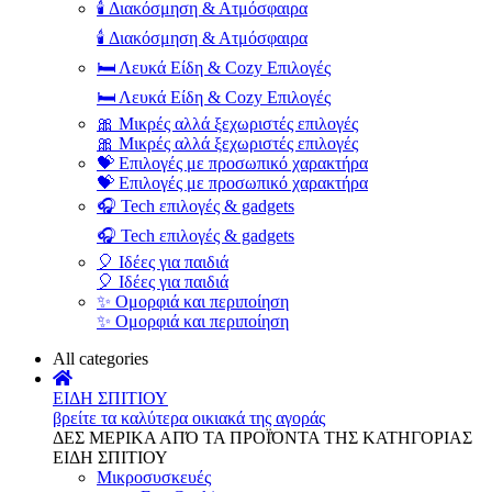
🕯️ Διακόσμηση & Ατμόσφαιρα
🕯️ Διακόσμηση & Ατμόσφαιρα
🛏️ Λευκά Είδη & Cozy Επιλογές
🛏️ Λευκά Είδη & Cozy Επιλογές
🎀 Μικρές αλλά ξεχωριστές επιλογές
🎀 Μικρές αλλά ξεχωριστές επιλογές
💝 Επιλογές με προσωπικό χαρακτήρα
💝 Επιλογές με προσωπικό χαρακτήρα
🎧 Tech επιλογές & gadgets
🎧 Tech επιλογές & gadgets
🎈 Ιδέες για παιδιά
🎈 Ιδέες για παιδιά
✨ Ομορφιά και περιποίηση
✨ Ομορφιά και περιποίηση
All categories
ΕΙΔΗ ΣΠΙΤΙΟΥ
βρείτε τα καλύτερα οικιακά της αγοράς
ΔΕΣ ΜΕΡΙΚΑ ΑΠΌ ΤΑ ΠΡΟΪΌΝΤΑ ΤΗΣ ΚΑΤΗΓΟΡΙΑΣ
ΕΙΔΗ ΣΠΙΤΙΟΥ
Μικροσυσκευές