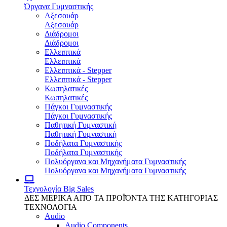
Όργανα Γυμναστικής
Αξεσουάρ
Αξεσουάρ
Διάδρομοι
Διάδρομοι
Ελλειπτικά
Ελλειπτικά
Ελλειπτικά - Stepper
Ελλειπτικά - Stepper
Κωπηλατικές
Κωπηλατικές
Πάγκοι Γυμναστικής
Πάγκοι Γυμναστικής
Παθητική Γυμναστική
Παθητική Γυμναστική
Ποδήλατα Γυμναστικής
Ποδήλατα Γυμναστικής
Πολυόργανα και Μηχανήματα Γυμναστικής
Πολυόργανα και Μηχανήματα Γυμναστικής
Τεχνολογία
Big Sales
ΔΕΣ ΜΕΡΙΚΑ ΑΠΌ ΤΑ ΠΡΟΪΌΝΤΑ ΤΗΣ ΚΑΤΗΓΟΡΙΑΣ
ΤΕΧΝΟΛΟΓΙΑ
Audio
Audio Components