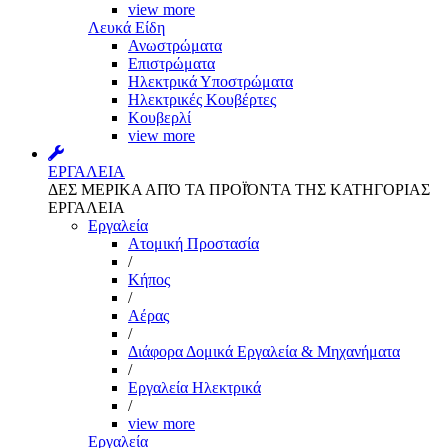
view more
Λευκά Είδη
Ανωστρώματα
Επιστρώματα
Ηλεκτρικά Υποστρώματα
Ηλεκτρικές Κουβέρτες
Κουβερλί
view more
ΕΡΓΑΛΕΙΑ
ΔΕΣ ΜΕΡΙΚΑ ΑΠΌ ΤΑ ΠΡΟΪΌΝΤΑ ΤΗΣ ΚΑΤΗΓΟΡΙΑΣ
ΕΡΓΑΛΕΙΑ
Εργαλεία
Aτομική Προστασία
/
Kήπος
/
Αέρας
/
Διάφορα Δομικά Εργαλεία & Μηχανήματα
/
Εργαλεία Ηλεκτρικά
/
view more
Εργαλεία