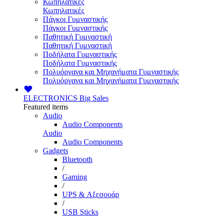
Κωπηλατικές
Κωπηλατικές
Πάγκοι Γυμναστικής
Πάγκοι Γυμναστικής
Παθητική Γυμναστική
Παθητική Γυμναστική
Ποδήλατα Γυμναστικής
Ποδήλατα Γυμναστικής
Πολυόργανα και Μηχανήματα Γυμναστικής
Πολυόργανα και Μηχανήματα Γυμναστικής
ELECTRONICS
Big Sales
Featured items
Audio
Audio Components
Audio
Audio Components
Gadgets
Bluetooth
/
Gaming
/
UPS & Αξεσουάρ
/
USB Sticks