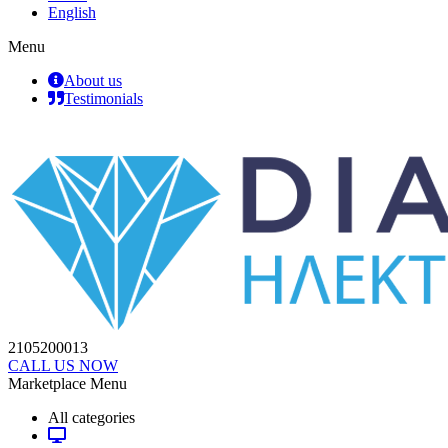
English
Menu
About us
Testimonials
2105200013
CALL US NOW
Marketplace Menu
All categories