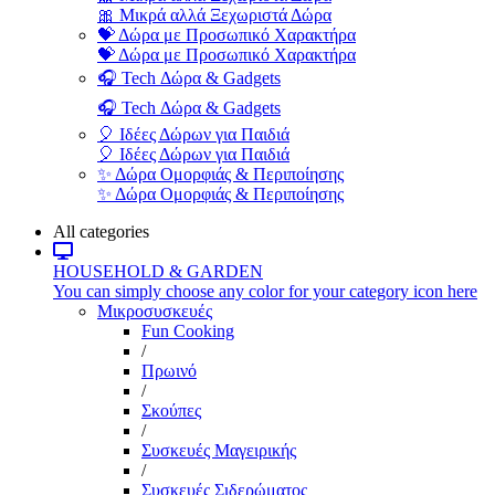
🎀 Μικρά αλλά Ξεχωριστά Δώρα
💝 Δώρα με Προσωπικό Χαρακτήρα
💝 Δώρα με Προσωπικό Χαρακτήρα
🎧 Tech Δώρα & Gadgets
🎧 Tech Δώρα & Gadgets
🎈 Ιδέες Δώρων για Παιδιά
🎈 Ιδέες Δώρων για Παιδιά
✨ Δώρα Ομορφιάς & Περιποίησης
✨ Δώρα Ομορφιάς & Περιποίησης
All categories
HOUSEHOLD & GARDEN
You can simply choose any color for your category icon here
Μικροσυσκευές
Fun Cooking
/
Πρωινό
/
Σκούπες
/
Συσκευές Μαγειρικής
/
Συσκευές Σιδερώματος