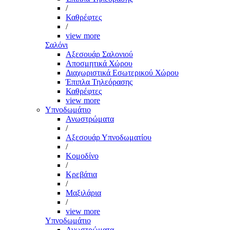
/
Καθρέφτες
/
view more
Σαλόνι
Αξεσουάρ Σαλονιού
Αποσμητικά Χώρου
Διαχωριστικά Εσωτερικού Χώρου
Έπιπλα Τηλεόρασης
Καθρέφτες
view more
Υπνοδωμάτιο
Ανωστρώματα
/
Αξεσουάρ Υπνοδωματίου
/
Κομοδίνο
/
Κρεβάτια
/
Μαξιλάρια
/
view more
Υπνοδωμάτιο
Ανωστρώματα