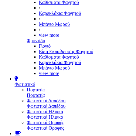
Καθίσματα Φαγητού
/
Καρεκλάκια Φαγητού
/
Μπάνιο Μωρού
/
view more
Φροντίδα
Γιογιό
Είδη Εκπαίδευσης Φαγητού
Καθίσματα Φαγητού
Καρεκλάκια Φαγητού
Μπάνιο Μωρού
view more
Φωτιστικά
Πορτατίφ
Πορτατίφ
Φωτιστικά Δαπέδου
Φωτιστικά Δαπέδου
Φωτιστικά Ηλιακά
Φωτιστικά Ηλιακά
Φωτιστικά Οροφής
Φωτιστικά Οροφής