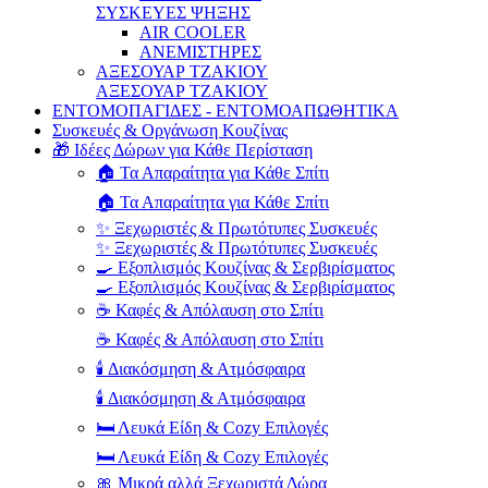
ΣΥΣΚΕΥΕΣ ΨΗΞΗΣ
AIR COOLER
ΑΝΕΜΙΣΤΗΡΕΣ
ΑΞΕΣΟΥΑΡ ΤΖΑΚΙΟΥ
ΑΞΕΣΟΥΑΡ ΤΖΑΚΙΟΥ
ΕΝΤΟΜΟΠΑΓΙΔΕΣ - ΕΝΤΟΜΟΑΠΩΘΗΤΙΚΑ
Συσκευές & Οργάνωση Κουζίνας
🎁 Ιδέες Δώρων για Κάθε Περίσταση
🏠 Τα Απαραίτητα για Κάθε Σπίτι
🏠 Τα Απαραίτητα για Κάθε Σπίτι
✨ Ξεχωριστές & Πρωτότυπες Συσκευές
✨ Ξεχωριστές & Πρωτότυπες Συσκευές
🍳 Εξοπλισμός Κουζίνας & Σερβιρίσματος
🍳 Εξοπλισμός Κουζίνας & Σερβιρίσματος
☕ Καφές & Απόλαυση στο Σπίτι
☕ Καφές & Απόλαυση στο Σπίτι
🕯️ Διακόσμηση & Ατμόσφαιρα
🕯️ Διακόσμηση & Ατμόσφαιρα
🛏️ Λευκά Είδη & Cozy Επιλογές
🛏️ Λευκά Είδη & Cozy Επιλογές
🎀 Μικρά αλλά Ξεχωριστά Δώρα