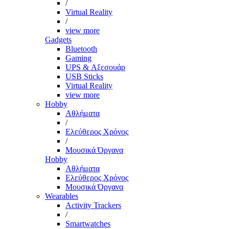
/
Virtual Reality
/
view more
Gadgets
Bluetooth
Gaming
UPS & Αξεσουάρ
USB Sticks
Virtual Reality
view more
Hobby
Αθλήματα
/
Ελεύθερος Χρόνος
/
Μουσικά Όργανα
Hobby
Αθλήματα
Ελεύθερος Χρόνος
Μουσικά Όργανα
Wearables
Activity Trackers
/
Smartwatches