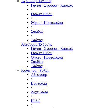
Αξεσουάρ Ένδυσης
Γάντια - Σκούφοι - Κασκόλ
/
Γυαλιά Ηλίου
/
Θήκες - Πορτοφόλια
/
Σακίδια
/
Τσάντες
Αξεσουάρ Ένδυσης
Γάντια - Σκούφοι - Κασκόλ
Γυαλιά Ηλίου
Θήκες - Πορτοφόλια
Σακίδια
Τσάντες
Κόσμημα - Ρολόι
Αξεσουάρ
/
Βραχιόλια
/
Δαχτυλίδια
/
Κολιέ
/