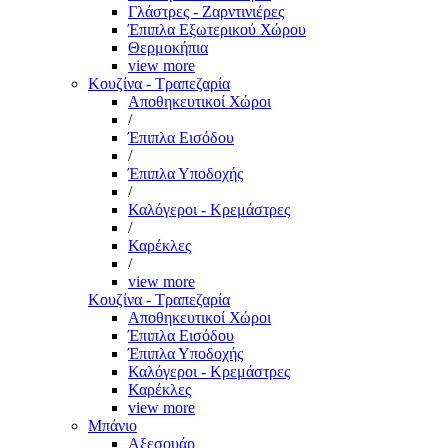
Γλάστρες - Ζαρντινιέρες
Έπιπλα Εξωτερικού Χώρου
Θερμοκήπια
view more
Κουζίνα - Τραπεζαρία
Αποθηκευτικοί Χώροι
/
Έπιπλα Εισόδου
/
Έπιπλα Υποδοχής
/
Καλόγεροι - Κρεμάστρες
/
Καρέκλες
/
view more
Κουζίνα - Τραπεζαρία
Αποθηκευτικοί Χώροι
Έπιπλα Εισόδου
Έπιπλα Υποδοχής
Καλόγεροι - Κρεμάστρες
Καρέκλες
view more
Μπάνιο
Αξεσουάρ