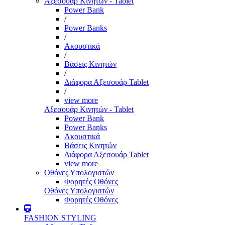
Αξεσουάρ Κινητών - Tablet
Power Bank
/
Power Banks
/
Ακουστικά
/
Βάσεις Κινητών
/
Διάφορα Αξεσουάρ Tablet
/
view more
Αξεσουάρ Κινητών - Tablet
Power Bank
Power Banks
Ακουστικά
Βάσεις Κινητών
Διάφορα Αξεσουάρ Tablet
view more
Οθόνες Υπολογιστών
Φορητές Οθόνες
Οθόνες Υπολογιστών
Φορητές Οθόνες
FASHION STYLING