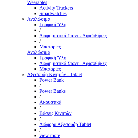
Wearables
Activity Trackers
Smartwatches
Αναλώσιμα
Γραφική Ύλη
/
Διαφημιστικά Σταντ - Αφισοθήκες
/
Μπαταρίες
Αναλώσιμα
Γραφική Ύλη
Διαφημιστικά Σταντ - Αφισοθήκες
Μπαταρίες
Αξεσουάρ Κινητών - Tablet
Power Bank
/
Power Banks
/
Ακουστικά
/
Βάσεις Κινητών
/
Διάφορα Αξεσουάρ Tablet
/
view more