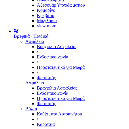
Αξεσουάρ Υπνοδωματίου
Κομοδίνο
Κρεβάτια
Μαξιλάρια
view more
Βρεφικά - Παιδικά
Ασφάλεια
Βραχιόλια Ασφαλείας
/
Ενδοεπικοινωνία
/
Προστατευτικά για Μωρά
/
Φωτισμός
Ασφάλεια
Βραχιόλια Ασφαλείας
Ενδοεπικοινωνία
Προστατευτικά για Μωρά
Φωτισμός
Βόλτα
Καθίσματα Αυτοκινήτου
/
Καρότσια