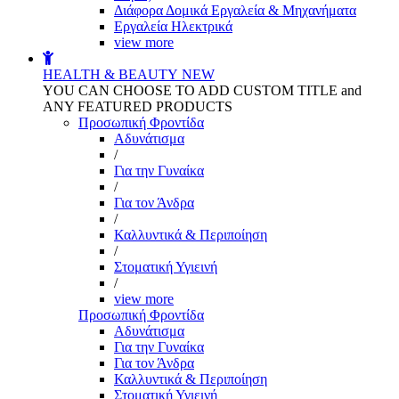
Διάφορα Δομικά Εργαλεία & Μηχανήματα
Εργαλεία Ηλεκτρικά
view more
HEALTH & BEAUTY
NEW
YOU CAN CHOOSE TO ADD CUSTOM TITLE and
ANY FEATURED PRODUCTS
Προσωπική Φροντίδα
Αδυνάτισμα
/
Για την Γυναίκα
/
Για τον Άνδρα
/
Καλλυντικά & Περιποίηση
/
Στοματική Υγιεινή
/
view more
Προσωπική Φροντίδα
Αδυνάτισμα
Για την Γυναίκα
Για τον Άνδρα
Καλλυντικά & Περιποίηση
Στοματική Υγιεινή