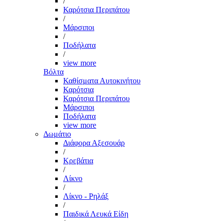
/
Καρότσια Περιπάτου
/
Μάρσιποι
/
Ποδήλατα
/
view more
Βόλτα
Καθίσματα Αυτοκινήτου
Καρότσια
Καρότσια Περιπάτου
Μάρσιποι
Ποδήλατα
view more
Δωμάτιο
Διάφορα Αξεσουάρ
/
Κρεβάτια
/
Λίκνο
/
Λίκνο - Ρηλάξ
/
Παιδικά Λευκά Είδη