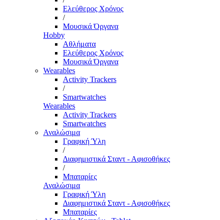
Ελεύθερος Χρόνος
/
Μουσικά Όργανα
Hobby
Αθλήματα
Ελεύθερος Χρόνος
Μουσικά Όργανα
Wearables
Activity Trackers
/
Smartwatches
Wearables
Activity Trackers
Smartwatches
Αναλώσιμα
Γραφική Ύλη
/
Διαφημιστικά Σταντ - Αφισοθήκες
/
Μπαταρίες
Αναλώσιμα
Γραφική Ύλη
Διαφημιστικά Σταντ - Αφισοθήκες
Μπαταρίες