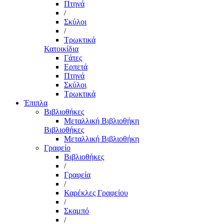
Πτηνά
/
Σκύλοι
/
Τρωκτικά
Κατοικίδια
Γάτες
Ερπετά
Πτηνά
Σκύλοι
Τρωκτικά
Έπιπλα
Βιβλιοθήκες
Μεταλλική Βιβλιοθήκη
Βιβλιοθήκες
Μεταλλική Βιβλιοθήκη
Γραφείο
Βιβλιοθήκες
/
Γραφεία
/
Καρέκλες Γραφείου
/
Σκαμπό
/