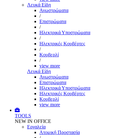
Λευκά Είδη
Ανωστρώματα
/
Επιστρώματα
/
Ηλεκτρικά Υποστρώματα
/
Ηλεκτρικές Κουβέρτες
/
Κουβερλί
/
view more
Λευκά Είδη
Ανωστρώματα
Επιστρώματα
Ηλεκτρικά Υποστρώματα
Ηλεκτρικές Κουβέρτες
Κουβερλί
view more
TOOLS
NEW IN OFFICE
Εργαλεία
Aτομική Προστασία
/