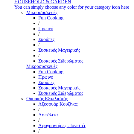
HOUSEHOLD & GARDEN
You can simply choose any color for your category icon here
Μικροσυσκευές
Fun Cooking
/
Πρωινό
/
Σκούπες
/
Συσκευές Μαγειρικής
/
Συσκευές Σιδερώματος
Μικροσυσκευές
Fun Cooking
Πρωινό
Σκούπες
Συσκευές Μαγειρικής
Συσκευές Σιδερώματος
Οικιακός Εξοπλισμός
Αξεσουάρ Κουζίνας
/
Ασφάλεια
/
Αφυγραντήρες - Ιονιστές
/