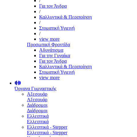
/
Για τον Άνδρα
/
Καλλυντικά & Περιποίηση
/
Στοματική Υγιεινή
/
view more
Προσωπική Φροντίδα
Αδυνάτισμα
Για την Γυναίκα
Για τον Άνδρα
Καλλυντικά & Περιποίηση
Στοματική Υγιεινή
view more
Όργανα Γυμναστικής
Αξεσουάρ
Αξεσουάρ
Διάδρομοι
Διάδρομοι
Ελλειπτικά
Ελλειπτικά
Ελλειπτικά - Stepper
Ελλειπτικά - Stepper