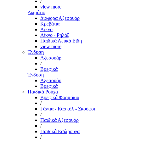
/
view more
Δωμάτιο
Διάφορα Αξεσουάρ
Κρεβάτια
Λίκνο
Λίκνο - Ρηλάξ
Παιδικά Λευκά Είδη
view more
Ένδυση
Αξεσουάρ
/
Βρεφικά
Ένδυση
Αξεσουάρ
Βρεφικά
Παιδικά Ρούχα
Βρεφικά Φορμάκια
/
Γάντια - Κασκόλ - Σκούφοι
/
Παιδικά Αξεσουάρ
/
Παιδικά Εσώρουχα
/