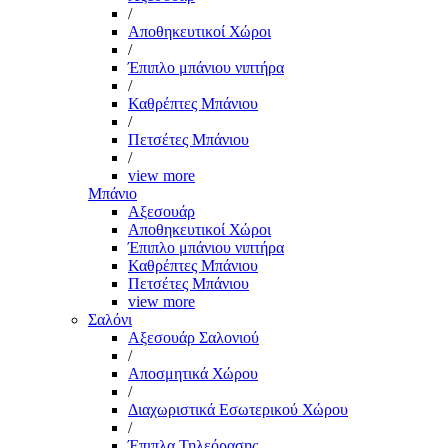
/
Αποθηκευτικοί Χώροι
/
Έπιπλο μπάνιου νιπτήρα
/
Καθρέπτες Μπάνιου
/
Πετσέτες Μπάνιου
/
view more
Μπάνιο
Αξεσουάρ
Αποθηκευτικοί Χώροι
Έπιπλο μπάνιου νιπτήρα
Καθρέπτες Μπάνιου
Πετσέτες Μπάνιου
view more
Σαλόνι
Αξεσουάρ Σαλονιού
/
Αποσμητικά Χώρου
/
Διαχωριστικά Εσωτερικού Χώρου
/
Έπιπλα Τηλεόρασης