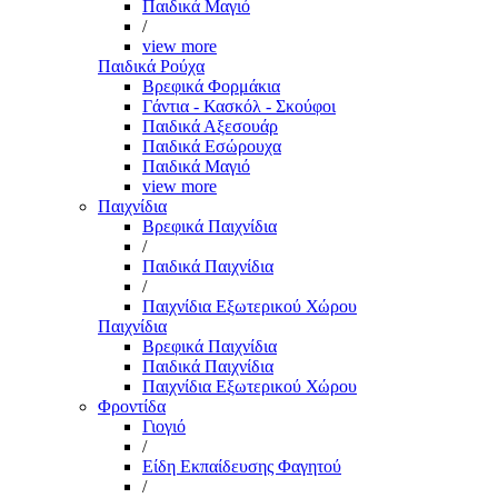
Παιδικά Μαγιό
/
view more
Παιδικά Ρούχα
Βρεφικά Φορμάκια
Γάντια - Κασκόλ - Σκούφοι
Παιδικά Αξεσουάρ
Παιδικά Εσώρουχα
Παιδικά Μαγιό
view more
Παιχνίδια
Βρεφικά Παιχνίδια
/
Παιδικά Παιχνίδια
/
Παιχνίδια Εξωτερικού Χώρου
Παιχνίδια
Βρεφικά Παιχνίδια
Παιδικά Παιχνίδια
Παιχνίδια Εξωτερικού Χώρου
Φροντίδα
Γιογιό
/
Είδη Εκπαίδευσης Φαγητού
/