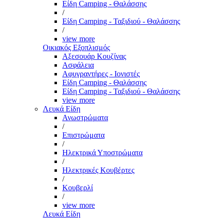
Είδη Camping - Θαλάσσης
/
Είδη Camping - Ταξιδιού - Θαλάσσης
/
view more
Οικιακός Εξοπλισμός
Αξεσουάρ Κουζίνας
Ασφάλεια
Αφυγραντήρες - Ιονιστές
Είδη Camping - Θαλάσσης
Είδη Camping - Ταξιδιού - Θαλάσσης
view more
Λευκά Είδη
Ανωστρώματα
/
Επιστρώματα
/
Ηλεκτρικά Υποστρώματα
/
Ηλεκτρικές Κουβέρτες
/
Κουβερλί
/
view more
Λευκά Είδη