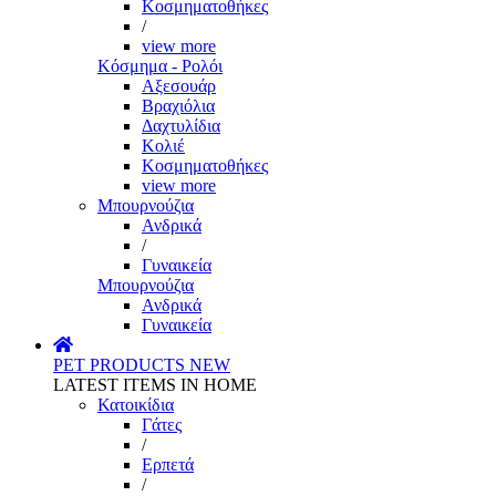
Κοσμηματοθήκες
/
view more
Κόσμημα - Ρολόι
Αξεσουάρ
Βραχιόλια
Δαχτυλίδια
Κολιέ
Κοσμηματοθήκες
view more
Μπουρνούζια
Ανδρικά
/
Γυναικεία
Μπουρνούζια
Ανδρικά
Γυναικεία
PET PRODUCTS
NEW
LATEST ITEMS IN HOME
Κατοικίδια
Γάτες
/
Ερπετά
/