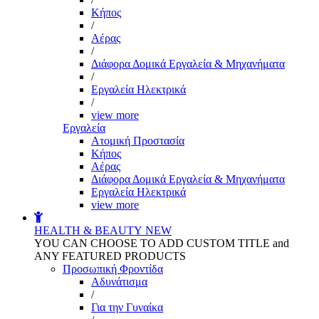
Kήπος
/
Αέρας
/
Διάφορα Δομικά Εργαλεία & Μηχανήματα
/
Εργαλεία Ηλεκτρικά
/
view more
Εργαλεία
Aτομική Προστασία
Kήπος
Αέρας
Διάφορα Δομικά Εργαλεία & Μηχανήματα
Εργαλεία Ηλεκτρικά
view more
HEALTH & BEAUTY
NEW
YOU CAN CHOOSE TO ADD CUSTOM TITLE and
ANY FEATURED PRODUCTS
Προσωπική Φροντίδα
Αδυνάτισμα
/
Για την Γυναίκα