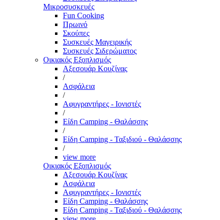
Μικροσυσκευές
Fun Cooking
Πρωινό
Σκούπες
Συσκευές Μαγειρικής
Συσκευές Σιδερώματος
Οικιακός Εξοπλισμός
Αξεσουάρ Κουζίνας
/
Ασφάλεια
/
Αφυγραντήρες - Ιονιστές
/
Είδη Camping - Θαλάσσης
/
Είδη Camping - Ταξιδιού - Θαλάσσης
/
view more
Οικιακός Εξοπλισμός
Αξεσουάρ Κουζίνας
Ασφάλεια
Αφυγραντήρες - Ιονιστές
Είδη Camping - Θαλάσσης
Είδη Camping - Ταξιδιού - Θαλάσσης
view more