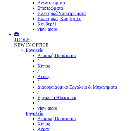
Ανωστρώματα
Επιστρώματα
Ηλεκτρικά Υποστρώματα
Ηλεκτρικές Κουβέρτες
Κουβερλί
view more
TOOLS
NEW IN OFFICE
Εργαλεία
Aτομική Προστασία
/
Kήπος
/
Αέρας
/
Διάφορα Δομικά Εργαλεία & Μηχανήματα
/
Εργαλεία Ηλεκτρικά
/
view more
Εργαλεία
Aτομική Προστασία
Kήπος
Αέρας