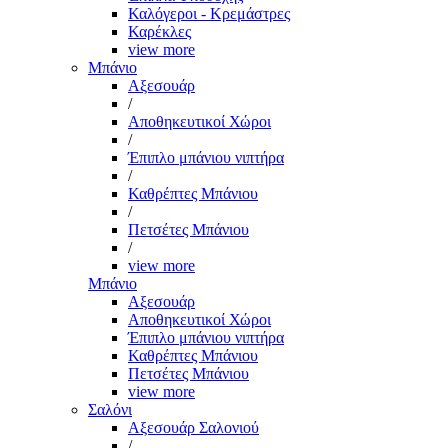
Καλόγεροι - Κρεμάστρες
Καρέκλες
view more
Μπάνιο
Αξεσουάρ
/
Αποθηκευτικοί Χώροι
/
Έπιπλο μπάνιου νιπτήρα
/
Καθρέπτες Μπάνιου
/
Πετσέτες Μπάνιου
/
view more
Μπάνιο
Αξεσουάρ
Αποθηκευτικοί Χώροι
Έπιπλο μπάνιου νιπτήρα
Καθρέπτες Μπάνιου
Πετσέτες Μπάνιου
view more
Σαλόνι
Αξεσουάρ Σαλονιού
/