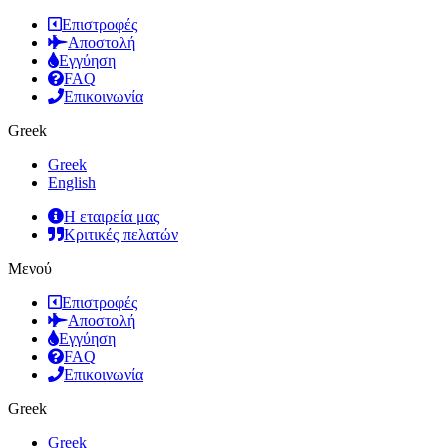
Επιστροφές
Αποστολή
Εγγύηση
FAQ
Επικοινωνία
Greek
Greek
English
Η εταιρεία μας
Κριτικές πελατών
Μενού
Επιστροφές
Αποστολή
Εγγύηση
FAQ
Επικοινωνία
Greek
Greek