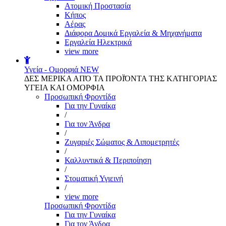
Aτομική Προστασία
Kήπος
Αέρας
Διάφορα Δομικά Εργαλεία & Μηχανήματα
Εργαλεία Ηλεκτρικά
view more
Υγεία - Ομορφιά
NEW
ΔΕΣ ΜΕΡΙΚΑ ΑΠΌ ΤΑ ΠΡΟΪΌΝΤΑ ΤΗΣ ΚΑΤΗΓΟΡΙΑΣ
ΥΓΕΙΑ ΚΑΙ ΟΜΟΡΦΙΑ
Προσωπική Φροντίδα
Για την Γυναίκα
/
Για τον Άνδρα
/
Ζυγαριές Σώματος & Λιπομετρητές
/
Καλλυντικά & Περιποίηση
/
Στοματική Υγιεινή
/
view more
Προσωπική Φροντίδα
Για την Γυναίκα
Για τον Άνδρα