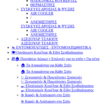
ΗΛΕΚΤΡΙΚΕΣ ΚΟΥΒΕΡΤΕΣ
ΘΕΡΜΑΣΤΡΕΣ
ΣΥΣΚΕΥΕΣ ΔΡΟΣΙΑΣ & ΨΥΞΗΣ
AIR COOLER
/
ΑΝΕΜΙΣΤΗΡΕΣ
ΣΥΣΚΕΥΕΣ ΔΡΟΣΙΑΣ & ΨΥΞΗΣ
AIR COOLER
ΑΝΕΜΙΣΤΗΡΕΣ
ΑΞΕΣΟΥΑΡ ΤΖΑΚΙΟΥ
ΑΞΕΣΟΥΑΡ ΤΖΑΚΙΟΥ
🦟 ΕΝΤΟΜΟΠΑΓΙΔΕΣ - ΕΝΤΟΜΟΑΠΩΘΗΤΙΚΑ
🍽️ Οργάνωση Κουζίνας & Είδη Σερβιρίσματος
🎁🏠 Προτάσεις δώρων • Επιλογές για το σπίτι • Για σένα
🏠 Τα Απαραίτητα για Κάθε Σπίτι
🏠 Τα Απαραίτητα για Κάθε Σπίτι
✨ Ξεχωριστές & Πρωτότυπες Συσκευές
✨ Ξεχωριστές & Πρωτότυπες Συσκευές
🍳 Εξοπλισμός Κουζίνας & Είδη Σερβιρίσματος
🍳 Εξοπλισμός Κουζίνας & Είδη Σερβιρίσματος
☕ Καφές & Απόλαυση στο Σπίτι
☕ Καφές & Απόλαυση στο Σπίτι