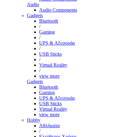
Audio
Audio Components
Gadgets
Bluetooth
/
Gaming
/
UPS & Αξεσουάρ
/
USB Sticks
/
Virtual Reality
/
view more
Gadgets
Bluetooth
Gaming
UPS & Αξεσουάρ
USB Sticks
Virtual Reality
view more
Hobby
Αθλήματα
/
Ελεύθερος Χρόνος