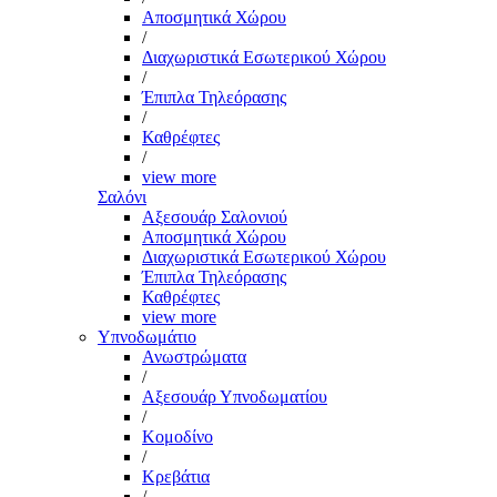
Αποσμητικά Χώρου
/
Διαχωριστικά Εσωτερικού Χώρου
/
Έπιπλα Τηλεόρασης
/
Καθρέφτες
/
view more
Σαλόνι
Αξεσουάρ Σαλονιού
Αποσμητικά Χώρου
Διαχωριστικά Εσωτερικού Χώρου
Έπιπλα Τηλεόρασης
Καθρέφτες
view more
Υπνοδωμάτιο
Ανωστρώματα
/
Αξεσουάρ Υπνοδωματίου
/
Κομοδίνο
/
Κρεβάτια
/