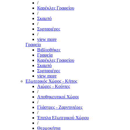
/
Καρέκλες Γραφείου
/
Σκαμπό
/
Συρταριέρες
/
view more
Γραφείο
Βιβλιοθήκες
Γραφεία
Καρέκλες Γραφείου
Σκαμπό
Συρταριέρες
view more
Εξωτερικός Χώρος - Κήπος
Αιώρες - Κούνιες
/
Αποθηκευτικοί Χώροι
/
Γλάστρες - Ζαρντινιέρες
/
Έπιπλα Εξωτερικού Χώρου
/
Θερμοκήπια