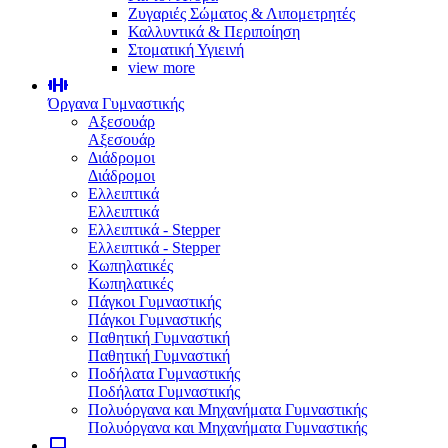
Ζυγαριές Σώματος & Λιπομετρητές
Καλλυντικά & Περιποίηση
Στοματική Υγιεινή
view more
Όργανα Γυμναστικής
Αξεσουάρ
Αξεσουάρ
Διάδρομοι
Διάδρομοι
Ελλειπτικά
Ελλειπτικά
Ελλειπτικά - Stepper
Ελλειπτικά - Stepper
Κωπηλατικές
Κωπηλατικές
Πάγκοι Γυμναστικής
Πάγκοι Γυμναστικής
Παθητική Γυμναστική
Παθητική Γυμναστική
Ποδήλατα Γυμναστικής
Ποδήλατα Γυμναστικής
Πολυόργανα και Μηχανήματα Γυμναστικής
Πολυόργανα και Μηχανήματα Γυμναστικής