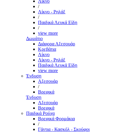
Λίκνο
/
Λίκνο - Ρηλάξ
/
Παιδικά Λευκά Είδη
/
view more
Δωμάτιο
Διάφορα Αξεσουάρ
Κρεβάτια
Λίκνο
Λίκνο - Ρηλάξ
Παιδικά Λευκά Είδη
view more
Ένδυση
Αξεσουάρ
/
Βρεφικά
Ένδυση
Αξεσουάρ
Βρεφικά
Παιδικά Ρούχα
Βρεφικά Φορμάκια
/
Γάντια - Κασκόλ - Σκούφοι