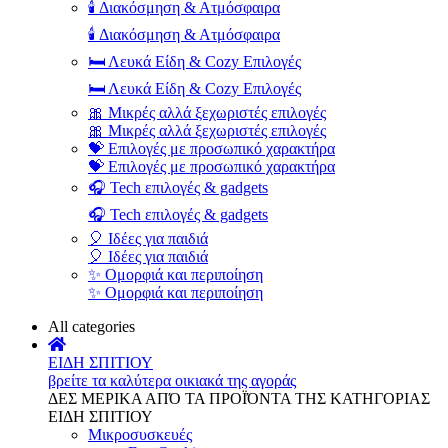
🕯️ Διακόσμηση & Ατμόσφαιρα
🕯️ Διακόσμηση & Ατμόσφαιρα
🛏️ Λευκά Είδη & Cozy Επιλογές
🛏️ Λευκά Είδη & Cozy Επιλογές
🎀 Μικρές αλλά ξεχωριστές επιλογές
🎀 Μικρές αλλά ξεχωριστές επιλογές
💝 Επιλογές με προσωπικό χαρακτήρα
💝 Επιλογές με προσωπικό χαρακτήρα
🎧 Tech επιλογές & gadgets
🎧 Tech επιλογές & gadgets
🎈 Ιδέες για παιδιά
🎈 Ιδέες για παιδιά
✨ Ομορφιά και περιποίηση
✨ Ομορφιά και περιποίηση
All categories
ΕΙΔΗ ΣΠΙΤΙΟΥ
βρείτε τα καλύτερα οικιακά της αγοράς
ΔΕΣ ΜΕΡΙΚΑ ΑΠΌ ΤΑ ΠΡΟΪΌΝΤΑ ΤΗΣ ΚΑΤΗΓΟΡΙΑΣ
ΕΙΔΗ ΣΠΙΤΙΟΥ
Μικροσυσκευές