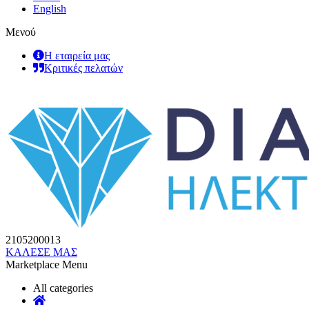
English
Μενού
Η εταιρεία μας
Κριτικές πελατών
2105200013
ΚΑΛΕΣΕ ΜΑΣ
Marketplace Menu
All categories