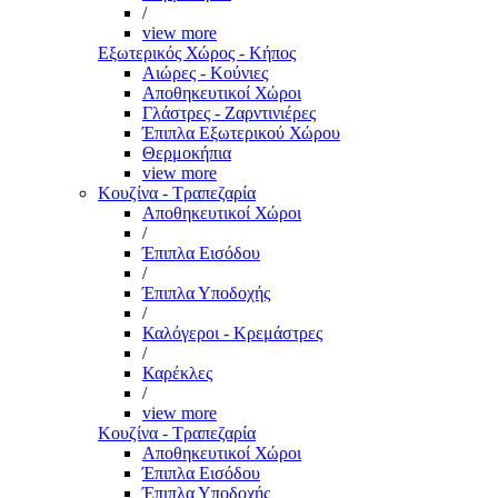
/
view more
Εξωτερικός Χώρος - Κήπος
Αιώρες - Κούνιες
Αποθηκευτικοί Χώροι
Γλάστρες - Ζαρντινιέρες
Έπιπλα Εξωτερικού Χώρου
Θερμοκήπια
view more
Κουζίνα - Τραπεζαρία
Αποθηκευτικοί Χώροι
/
Έπιπλα Εισόδου
/
Έπιπλα Υποδοχής
/
Καλόγεροι - Κρεμάστρες
/
Καρέκλες
/
view more
Κουζίνα - Τραπεζαρία
Αποθηκευτικοί Χώροι
Έπιπλα Εισόδου
Έπιπλα Υποδοχής