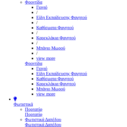
Φροντίδα
Γιογιό
/
Είδη Εκπαίδευσης Φαγητού
/
Καθίσματα Φαγητού
/
Καρεκλάκια Φαγητού
/
Μπάνιο Μωρού
/
view more
Φροντίδα
Γιογιό
Είδη Εκπαίδευσης Φαγητού
Καθίσματα Φαγητού
Καρεκλάκια Φαγητού
Μπάνιο Μωρού
view more
Φωτιστικά
Πορτατίφ
Πορτατίφ
Φωτιστικά Δαπέδου
Φωτιστικά Δαπέδου