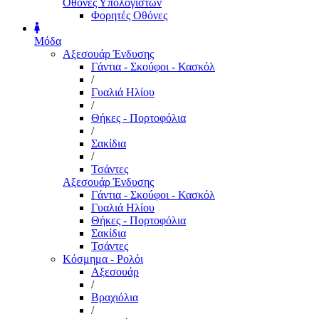
Οθόνες Υπολογιστών
Φορητές Οθόνες
Μόδα
Αξεσουάρ Ένδυσης
Γάντια - Σκούφοι - Κασκόλ
/
Γυαλιά Ηλίου
/
Θήκες - Πορτοφόλια
/
Σακίδια
/
Τσάντες
Αξεσουάρ Ένδυσης
Γάντια - Σκούφοι - Κασκόλ
Γυαλιά Ηλίου
Θήκες - Πορτοφόλια
Σακίδια
Τσάντες
Κόσμημα - Ρολόι
Αξεσουάρ
/
Βραχιόλια
/