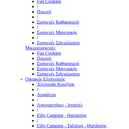
Fun Cooking
/
Πρωινό
/
Συσκευές Καθαρισμού
/
Συσκευές Μαγειρικής
/
Συσκευές Σιδερώματος
Μικροσυσκευές
Fun Cooking
Πρωινό
Συσκευές Καθαρισμού
Συσκευές Μαγειρικής
Συσκευές Σιδερώματος
Οικιακός Εξοπλισμός
Αξεσουάρ Κουζίνας
/
Ασφάλεια
/
Αφυγραντήρες - Ιονιστές
/
Είδη Camping - Θαλάσσης
/
Είδη Camping - Ταξιδιού - Θαλάσσης