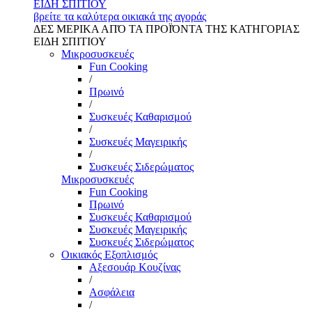
ΕΙΔΗ ΣΠΙΤΙΟΥ
βρείτε τα καλύτερα οικιακά της αγοράς
ΔΕΣ ΜΕΡΙΚΑ ΑΠΌ ΤΑ ΠΡΟΪΌΝΤΑ ΤΗΣ ΚΑΤΗΓΟΡΙΑΣ
ΕΙΔΗ ΣΠΙΤΙΟΥ
Μικροσυσκευές
Fun Cooking
/
Πρωινό
/
Συσκευές Καθαρισμού
/
Συσκευές Μαγειρικής
/
Συσκευές Σιδερώματος
Μικροσυσκευές
Fun Cooking
Πρωινό
Συσκευές Καθαρισμού
Συσκευές Μαγειρικής
Συσκευές Σιδερώματος
Οικιακός Εξοπλισμός
Αξεσουάρ Κουζίνας
/
Ασφάλεια
/