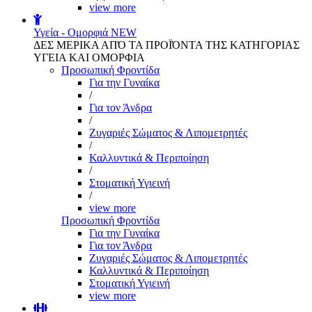
view more
Υγεία - Ομορφιά
NEW
ΔΕΣ ΜΕΡΙΚΑ ΑΠΌ ΤΑ ΠΡΟΪΌΝΤΑ ΤΗΣ ΚΑΤΗΓΟΡΙΑΣ
ΥΓΕΙΑ ΚΑΙ ΟΜΟΡΦΙΑ
Προσωπική Φροντίδα
Για την Γυναίκα
/
Για τον Άνδρα
/
Ζυγαριές Σώματος & Λιπομετρητές
/
Καλλυντικά & Περιποίηση
/
Στοματική Υγιεινή
/
view more
Προσωπική Φροντίδα
Για την Γυναίκα
Για τον Άνδρα
Ζυγαριές Σώματος & Λιπομετρητές
Καλλυντικά & Περιποίηση
Στοματική Υγιεινή
view more