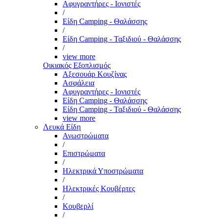
Αφυγραντήρες - Ιονιστές
/
Είδη Camping - Θαλάσσης
/
Είδη Camping - Ταξιδιού - Θαλάσσης
/
view more
Οικιακός Εξοπλισμός
Αξεσουάρ Κουζίνας
Ασφάλεια
Αφυγραντήρες - Ιονιστές
Είδη Camping - Θαλάσσης
Είδη Camping - Ταξιδιού - Θαλάσσης
view more
Λευκά Είδη
Ανωστρώματα
/
Επιστρώματα
/
Ηλεκτρικά Υποστρώματα
/
Ηλεκτρικές Κουβέρτες
/
Κουβερλί
/