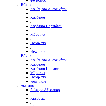
Φωτισμός
Βόλτα
Καθίσματα Αυτοκινήτου
/
Καρότσια
/
Καρότσια Περιπάτου
/
Μάρσιποι
/
Ποδήλατα
/
view more
Βόλτα
Καθίσματα Αυτοκινήτου
Καρότσια
Καρότσια Περιπάτου
Μάρσιποι
Ποδήλατα
view more
Δωμάτιο
Διάφορα Αξεσουάρ
/
Κρεβάτια
/