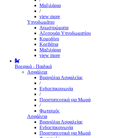
Μαξιλάρια
/
view more
Υπνοδωμάτιο
Ανωστρώματα
Αξεσουάρ Υπνοδωματίου
Κομοδίνο
Κρεβάτια
Μαξιλάρια
view more
Βρεφικά - Παιδικά
Ασφάλεια
Βραχιόλια Ασφαλείας
/
Ενδοεπικοινωνία
/
Προστατευτικά για Μωρά
/
Φωτισμός
Ασφάλεια
Βραχιόλια Ασφαλείας
Ενδοεπικοινωνία
Προστατευτικά για Μωρά