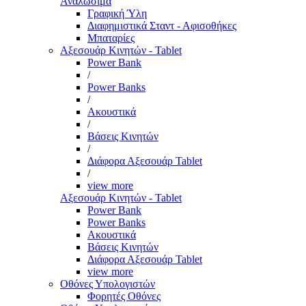
Αναλώσιμα
Γραφική Ύλη
Διαφημιστικά Σταντ - Αφισοθήκες
Μπαταρίες
Αξεσουάρ Κινητών - Tablet
Power Bank
/
Power Banks
/
Ακουστικά
/
Βάσεις Κινητών
/
Διάφορα Αξεσουάρ Tablet
/
view more
Αξεσουάρ Κινητών - Tablet
Power Bank
Power Banks
Ακουστικά
Βάσεις Κινητών
Διάφορα Αξεσουάρ Tablet
view more
Οθόνες Υπολογιστών
Φορητές Οθόνες