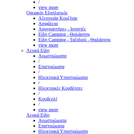
/
view more
Οικιακός Εξοπλισμός
Αξεσουάρ Κουζίνας
Ασφάλεια
Αφυγραντήρες - Ιονιστές
Είδη Camping - Θαλάσσης
Είδη Camping - Ταξιδιού - Θαλάσσης
view more
Λευκά Είδη
Ανωστρώματα
/
Επιστρώματα
/
Ηλεκτρικά Υποστρώματα
/
Ηλεκτρικές Κουβέρτες
/
Κουβερλί
/
view more
Λευκά Είδη
Ανωστρώματα
Επιστρώματα
Ηλεκτρικά Υποστρώματα