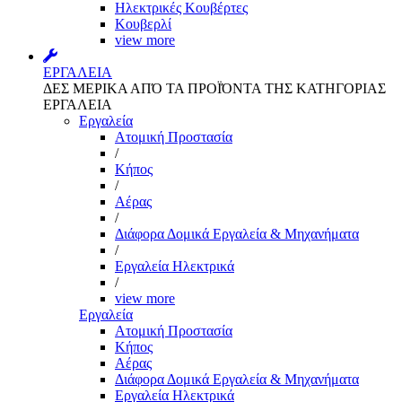
Ηλεκτρικές Κουβέρτες
Κουβερλί
view more
ΕΡΓΑΛΕΙΑ
ΔΕΣ ΜΕΡΙΚΑ ΑΠΌ ΤΑ ΠΡΟΪΌΝΤΑ ΤΗΣ ΚΑΤΗΓΟΡΙΑΣ
ΕΡΓΑΛΕΙΑ
Εργαλεία
Aτομική Προστασία
/
Kήπος
/
Αέρας
/
Διάφορα Δομικά Εργαλεία & Μηχανήματα
/
Εργαλεία Ηλεκτρικά
/
view more
Εργαλεία
Aτομική Προστασία
Kήπος
Αέρας
Διάφορα Δομικά Εργαλεία & Μηχανήματα
Εργαλεία Ηλεκτρικά