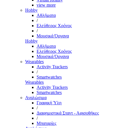
view more
Hobby
Αθλήματα
/
Ελεύθερος Χρόνος
/
Μουσικά Όργανα
Hobby
Αθλήματα
Ελεύθερος Χρόνος
Μουσικά Όργανα
Wearables
Activity Trackers
/
Smartwatches
Wearables
Activity Trackers
Smartwatches
Αναλώσιμα
Γραφική Ύλη
/
Διαφημιστικά Σταντ - Αφισοθήκες
/
Μπαταρίες