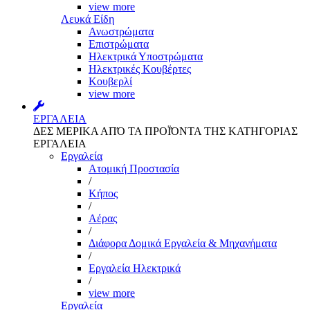
view more
Λευκά Είδη
Ανωστρώματα
Επιστρώματα
Ηλεκτρικά Υποστρώματα
Ηλεκτρικές Κουβέρτες
Κουβερλί
view more
ΕΡΓΑΛΕΙΑ
ΔΕΣ ΜΕΡΙΚΑ ΑΠΌ ΤΑ ΠΡΟΪΌΝΤΑ ΤΗΣ ΚΑΤΗΓΟΡΙΑΣ
ΕΡΓΑΛΕΙΑ
Εργαλεία
Aτομική Προστασία
/
Kήπος
/
Αέρας
/
Διάφορα Δομικά Εργαλεία & Μηχανήματα
/
Εργαλεία Ηλεκτρικά
/
view more
Εργαλεία