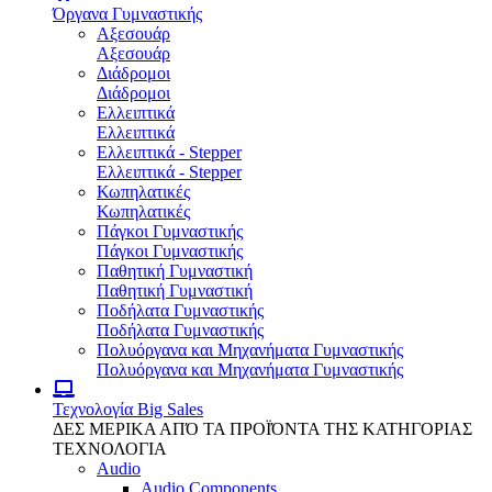
Όργανα Γυμναστικής
Αξεσουάρ
Αξεσουάρ
Διάδρομοι
Διάδρομοι
Ελλειπτικά
Ελλειπτικά
Ελλειπτικά - Stepper
Ελλειπτικά - Stepper
Κωπηλατικές
Κωπηλατικές
Πάγκοι Γυμναστικής
Πάγκοι Γυμναστικής
Παθητική Γυμναστική
Παθητική Γυμναστική
Ποδήλατα Γυμναστικής
Ποδήλατα Γυμναστικής
Πολυόργανα και Μηχανήματα Γυμναστικής
Πολυόργανα και Μηχανήματα Γυμναστικής
Τεχνολογία
Big Sales
ΔΕΣ ΜΕΡΙΚΑ ΑΠΌ ΤΑ ΠΡΟΪΌΝΤΑ ΤΗΣ ΚΑΤΗΓΟΡΙΑΣ
ΤΕΧΝΟΛΟΓΙΑ
Audio
Audio Components