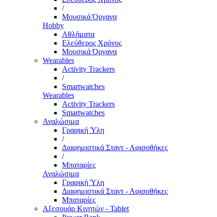
/
Μουσικά Όργανα
Hobby
Αθλήματα
Ελεύθερος Χρόνος
Μουσικά Όργανα
Wearables
Activity Trackers
/
Smartwatches
Wearables
Activity Trackers
Smartwatches
Αναλώσιμα
Γραφική Ύλη
/
Διαφημιστικά Σταντ - Αφισοθήκες
/
Μπαταρίες
Αναλώσιμα
Γραφική Ύλη
Διαφημιστικά Σταντ - Αφισοθήκες
Μπαταρίες
Αξεσουάρ Κινητών - Tablet