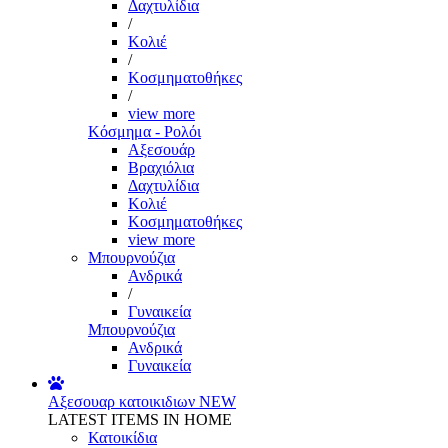
Δαχτυλίδια
/
Κολιέ
/
Κοσμηματοθήκες
/
view more
Κόσμημα - Ρολόι
Αξεσουάρ
Βραχιόλια
Δαχτυλίδια
Κολιέ
Κοσμηματοθήκες
view more
Μπουρνούζια
Ανδρικά
/
Γυναικεία
Μπουρνούζια
Ανδρικά
Γυναικεία
Αξεσουαρ κατοικιδιων
NEW
LATEST ITEMS IN HOME
Κατοικίδια