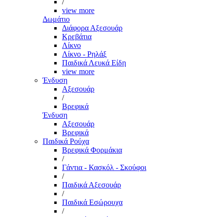
/
view more
Δωμάτιο
Διάφορα Αξεσουάρ
Κρεβάτια
Λίκνο
Λίκνο - Ρηλάξ
Παιδικά Λευκά Είδη
view more
Ένδυση
Αξεσουάρ
/
Βρεφικά
Ένδυση
Αξεσουάρ
Βρεφικά
Παιδικά Ρούχα
Βρεφικά Φορμάκια
/
Γάντια - Κασκόλ - Σκούφοι
/
Παιδικά Αξεσουάρ
/
Παιδικά Εσώρουχα
/