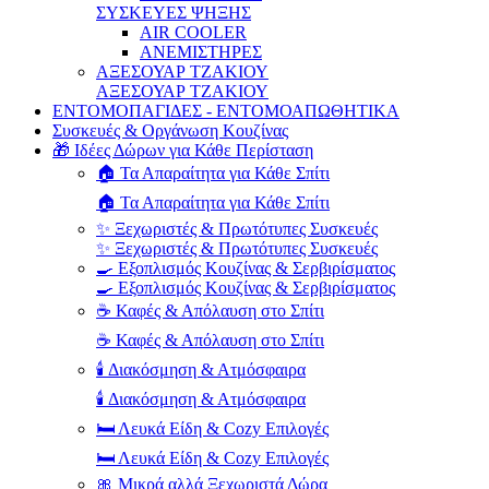
ΣΥΣΚΕΥΕΣ ΨΗΞΗΣ
AIR COOLER
ΑΝΕΜΙΣΤΗΡΕΣ
ΑΞΕΣΟΥΑΡ ΤΖΑΚΙΟΥ
ΑΞΕΣΟΥΑΡ ΤΖΑΚΙΟΥ
ΕΝΤΟΜΟΠΑΓΙΔΕΣ - ΕΝΤΟΜΟΑΠΩΘΗΤΙΚΑ
Συσκευές & Οργάνωση Κουζίνας
🎁 Ιδέες Δώρων για Κάθε Περίσταση
🏠 Τα Απαραίτητα για Κάθε Σπίτι
🏠 Τα Απαραίτητα για Κάθε Σπίτι
✨ Ξεχωριστές & Πρωτότυπες Συσκευές
✨ Ξεχωριστές & Πρωτότυπες Συσκευές
🍳 Εξοπλισμός Κουζίνας & Σερβιρίσματος
🍳 Εξοπλισμός Κουζίνας & Σερβιρίσματος
☕ Καφές & Απόλαυση στο Σπίτι
☕ Καφές & Απόλαυση στο Σπίτι
🕯️ Διακόσμηση & Ατμόσφαιρα
🕯️ Διακόσμηση & Ατμόσφαιρα
🛏️ Λευκά Είδη & Cozy Επιλογές
🛏️ Λευκά Είδη & Cozy Επιλογές
🎀 Μικρά αλλά Ξεχωριστά Δώρα