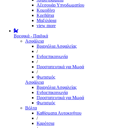
Αξεσουάρ Υπνοδωματίου
Κομοδίνο
Κρεβάτια
Μαξιλάρια
view more
Βρεφικά - Παιδικά
Ασφάλεια
Βραχιόλια Ασφαλείας
/
Ενδοεπικοινωνία
/
Προστατευτικά για Μωρά
/
Φωτισμός
Ασφάλεια
Βραχιόλια Ασφαλείας
Ενδοεπικοινωνία
Προστατευτικά για Μωρά
Φωτισμός
Βόλτα
Καθίσματα Αυτοκινήτου
/
Καρότσια