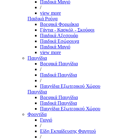
Παιδικά Μαγιό
/
view more
Παιδικά Ρούχα
Βρεφικά Φορμάκια
Γάντια - Κασκόλ - Σκούφοι
Παιδικά Αξεσουάρ
Παιδικά Εσώρουχα
Παιδικά Μαγιό
view more
Παιχνίδια
Βρεφικά Παιχνίδια
/
Παιδικά Παιχνίδια
/
Παιχνίδια Εξωτερικού Χώρου
Παιχνίδια
Βρεφικά Παιχνίδια
Παιδικά Παιχνίδια
Παιχνίδια Εξωτερικού Χώρου
Φροντίδα
Γιογιό
/
Είδη Εκπαίδευσης Φαγητού
/