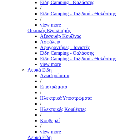
Είδη Camping - Θαλάσσης
/
Είδη Camping - Ταξιδιού - Θαλάσσης
/
view more
Οικιακός Εξοπλισμός
Αξεσουάρ Κουζίνας
Ασφάλεια
Αφυγραντήρες - Ιονιστές
Είδη Camping - Θαλάσσης
Είδη Camping - Ταξιδιού - Θαλάσσης
view more
Λευκά Είδη
Ανωστρώματα
/
Επιστρώματα
/
Ηλεκτρικά Υποστρώματα
/
Ηλεκτρικές Κουβέρτες
/
Κουβερλί
/
view more
Λευκά Είδη