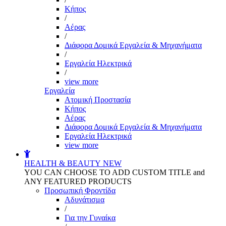
Kήπος
/
Αέρας
/
Διάφορα Δομικά Εργαλεία & Μηχανήματα
/
Εργαλεία Ηλεκτρικά
/
view more
Εργαλεία
Aτομική Προστασία
Kήπος
Αέρας
Διάφορα Δομικά Εργαλεία & Μηχανήματα
Εργαλεία Ηλεκτρικά
view more
HEALTH & BEAUTY
NEW
YOU CAN CHOOSE TO ADD CUSTOM TITLE and
ANY FEATURED PRODUCTS
Προσωπική Φροντίδα
Αδυνάτισμα
/
Για την Γυναίκα