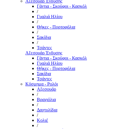
Αξεσουάρ Ένδυσης
Γάντια - Σκούφοι - Κασκόλ
/
Γυαλιά Ηλίου
/
Θήκες - Πορτοφόλια
/
Σακίδια
/
Τσάντες
Αξεσουάρ Ένδυσης
Γάντια - Σκούφοι - Κασκόλ
Γυαλιά Ηλίου
Θήκες - Πορτοφόλια
Σακίδια
Τσάντες
Κόσμημα - Ρολόι
Αξεσουάρ
/
Βραχιόλια
/
Δαχτυλίδια
/
Κολιέ
/