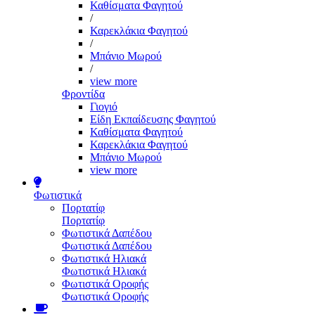
Καθίσματα Φαγητού
/
Καρεκλάκια Φαγητού
/
Μπάνιο Μωρού
/
view more
Φροντίδα
Γιογιό
Είδη Εκπαίδευσης Φαγητού
Καθίσματα Φαγητού
Καρεκλάκια Φαγητού
Μπάνιο Μωρού
view more
Φωτιστικά
Πορτατίφ
Πορτατίφ
Φωτιστικά Δαπέδου
Φωτιστικά Δαπέδου
Φωτιστικά Ηλιακά
Φωτιστικά Ηλιακά
Φωτιστικά Οροφής
Φωτιστικά Οροφής