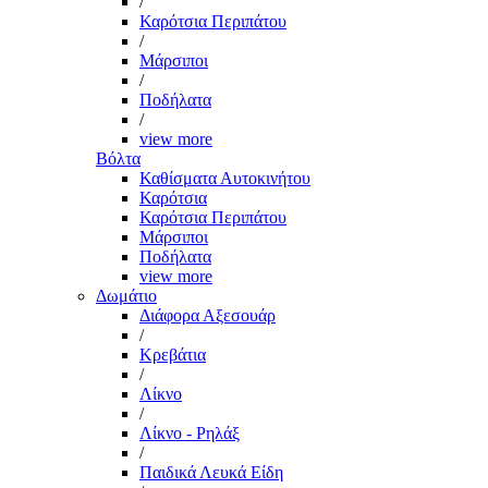
/
Καρότσια Περιπάτου
/
Μάρσιποι
/
Ποδήλατα
/
view more
Βόλτα
Καθίσματα Αυτοκινήτου
Καρότσια
Καρότσια Περιπάτου
Μάρσιποι
Ποδήλατα
view more
Δωμάτιο
Διάφορα Αξεσουάρ
/
Κρεβάτια
/
Λίκνο
/
Λίκνο - Ρηλάξ
/
Παιδικά Λευκά Είδη