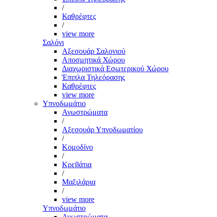
/
Καθρέφτες
/
view more
Σαλόνι
Αξεσουάρ Σαλονιού
Αποσμητικά Χώρου
Διαχωριστικά Εσωτερικού Χώρου
Έπιπλα Τηλεόρασης
Καθρέφτες
view more
Υπνοδωμάτιο
Ανωστρώματα
/
Αξεσουάρ Υπνοδωματίου
/
Κομοδίνο
/
Κρεβάτια
/
Μαξιλάρια
/
view more
Υπνοδωμάτιο
Ανωστρώματα