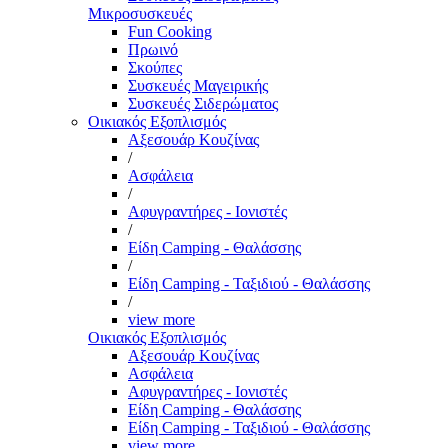
Μικροσυσκευές
Fun Cooking
Πρωινό
Σκούπες
Συσκευές Μαγειρικής
Συσκευές Σιδερώματος
Οικιακός Εξοπλισμός
Αξεσουάρ Κουζίνας
/
Ασφάλεια
/
Αφυγραντήρες - Ιονιστές
/
Είδη Camping - Θαλάσσης
/
Είδη Camping - Ταξιδιού - Θαλάσσης
/
view more
Οικιακός Εξοπλισμός
Αξεσουάρ Κουζίνας
Ασφάλεια
Αφυγραντήρες - Ιονιστές
Είδη Camping - Θαλάσσης
Είδη Camping - Ταξιδιού - Θαλάσσης
view more