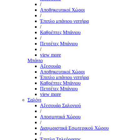
/
Αποθηκευτικοί Χώροι
/
Έπιπλο μπάνιου νιπτήρα
/
Καθρέπτες Μπάνιου
/
Πετσέτες Μπάνιου
/
view more
Μπάνιο
Αξεσουάρ
Αποθηκευτικοί Χώροι
Έπιπλο μπάνιου νιπτήρα
Καθρέπτες Μπάνιου
Πετσέτες Μπάνιου
view more
Σαλόνι
Αξεσουάρ Σαλονιού
/
Αποσμητικά Χώρου
/
Διαχωριστικά Εσωτερικού Χώρου
/
Έπιπλα Τηλεόρασης