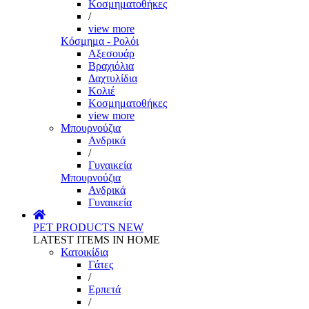
Κοσμηματοθήκες
/
view more
Κόσμημα - Ρολόι
Αξεσουάρ
Βραχιόλια
Δαχτυλίδια
Κολιέ
Κοσμηματοθήκες
view more
Μπουρνούζια
Ανδρικά
/
Γυναικεία
Μπουρνούζια
Ανδρικά
Γυναικεία
PET PRODUCTS
NEW
LATEST ITEMS IN HOME
Κατοικίδια
Γάτες
/
Ερπετά
/