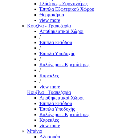
Γλάστρες - Ζαρντινιέρες
Έπιπλα Εξωτερικού Χώρου
Θερμοκήπια
view more
Κουζίνα - Τραπεζαρία
Αποθηκευτικοί Χώροι
/
Έπιπλα Εισόδου
/
Έπιπλα Υποδοχής
/
Καλόγεροι - Κρεμάστρες
/
Καρέκλες
/
view more
Κουζίνα - Τραπεζαρία
Αποθηκευτικοί Χώροι
Έπιπλα Εισόδου
Έπιπλα Υποδοχής
Καλόγεροι - Κρεμάστρες
Καρέκλες
view more
Μπάνιο
Αξεσουάρ