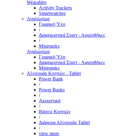
Wearables
Activity Trackers
Smartwatches
Αναλώσιμα
Γραφική Ύλη
/
Διαφημιστικά Σταντ - Αφισοθήκες
/
Μπαταρίες
Αναλώσιμα
Γραφική Ύλη
Διαφημιστικά Σταντ - Αφισοθήκες
Μπαταρίες
Αξεσουάρ Κινητών - Tablet
Power Bank
/
Power Banks
/
Ακουστικά
/
Βάσεις Κινητών
/
Διάφορα Αξεσουάρ Tablet
/
view more