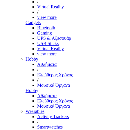
/
Virtual Reality
/
view more
Gadgets
Bluetooth
Gaming
UPS & Αξεσουάρ
USB Sticks
Virtual Reality
view more
Hobby
Αθλήματα
/
Ελεύθερος Χρόνος
/
Μουσικά Όργανα
Hobby
Αθλήματα
Ελεύθερος Χρόνος
Μουσικά Όργανα
Wearables
Activity Trackers
/
Smartwatches