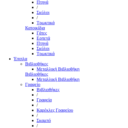
Πτηνά
/
Σκύλοι
/
Τρωκτικά
Κατοικίδια
Γάτες
Ερπετά
Πτηνά
Σκύλοι
Τρωκτικά
Έπιπλα
Βιβλιοθήκες
Μεταλλική Βιβλιοθήκη
Βιβλιοθήκες
Μεταλλική Βιβλιοθήκη
Γραφείο
Βιβλιοθήκες
/
Γραφεία
/
Καρέκλες Γραφείου
/
Σκαμπό
/