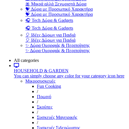
🎀 Μικρά αλλά Ξεχωριστά Δώρα
💝 Δώρα με Προσωπικό Χαρακτήρα
💝 Δώρα με Προσωπικό Χαρακτήρα
🎧 Tech Δώρα & Gadgets
🎧 Tech Δώρα & Gadgets
🎈 Ιδέες Δώρων για Παιδιά
🎈 Ιδέες Δώρων για Παιδιά
✨ Δώρα Ομορφιάς & Περιποίησης
✨ Δώρα Ομορφιάς & Περιποίησης
All categories
HOUSEHOLD & GARDEN
You can simply choose any color for your category icon here
Μικροσυσκευές
Fun Cooking
/
Πρωινό
/
Σκούπες
/
Συσκευές Μαγειρικής
/
Συσκευές Σιδερώματος