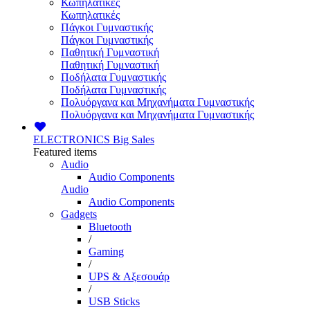
Κωπηλατικές
Κωπηλατικές
Πάγκοι Γυμναστικής
Πάγκοι Γυμναστικής
Παθητική Γυμναστική
Παθητική Γυμναστική
Ποδήλατα Γυμναστικής
Ποδήλατα Γυμναστικής
Πολυόργανα και Μηχανήματα Γυμναστικής
Πολυόργανα και Μηχανήματα Γυμναστικής
ELECTRONICS
Big Sales
Featured items
Audio
Audio Components
Audio
Audio Components
Gadgets
Bluetooth
/
Gaming
/
UPS & Αξεσουάρ
/
USB Sticks