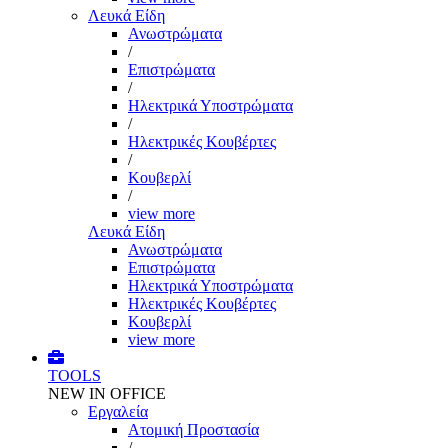
Λευκά Είδη
Ανωστρώματα
/
Επιστρώματα
/
Ηλεκτρικά Υποστρώματα
/
Ηλεκτρικές Κουβέρτες
/
Κουβερλί
/
view more
Λευκά Είδη
Ανωστρώματα
Επιστρώματα
Ηλεκτρικά Υποστρώματα
Ηλεκτρικές Κουβέρτες
Κουβερλί
view more
TOOLS
NEW IN OFFICE
Εργαλεία
Aτομική Προστασία
/