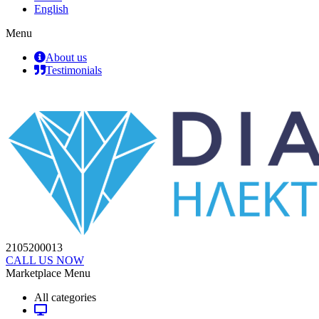
English
Menu
About us
Testimonials
2105200013
CALL US NOW
Marketplace Menu
All categories