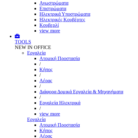
Ανωστρώματα
Επιστρώματα
Ηλεκτρικά Υποστρώματα
Ηλεκτρικές Κουβέρτες
Κουβερλί
view more
TOOLS
NEW IN OFFICE
Εργαλεία
Aτομική Προστασία
/
Kήπος
/
Αέρας
/
Διάφορα Δομικά Εργαλεία & Μηχανήματα
/
Εργαλεία Ηλεκτρικά
/
view more
Εργαλεία
Aτομική Προστασία
Kήπος
Αέρας