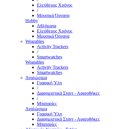
Ελεύθερος Χρόνος
/
Μουσικά Όργανα
Hobby
Αθλήματα
Ελεύθερος Χρόνος
Μουσικά Όργανα
Wearables
Activity Trackers
/
Smartwatches
Wearables
Activity Trackers
Smartwatches
Αναλώσιμα
Γραφική Ύλη
/
Διαφημιστικά Σταντ - Αφισοθήκες
/
Μπαταρίες
Αναλώσιμα
Γραφική Ύλη
Διαφημιστικά Σταντ - Αφισοθήκες
Μπαταρίες