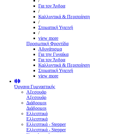
/
Για τον Άνδρα
/
Καλλυντικά & Περιποίηση
/
Στοματική Υγιεινή
/
view more
Προσωπική Φροντίδα
Αδυνάτισμα
Για την Γυναίκα
Για τον Άνδρα
Καλλυντικά & Περιποίηση
Στοματική Υγιεινή
view more
Όργανα Γυμναστικής
Αξεσουάρ
Αξεσουάρ
Διάδρομοι
Διάδρομοι
Ελλειπτικά
Ελλειπτικά
Ελλειπτικά - Stepper
Ελλειπτικά - Stepper