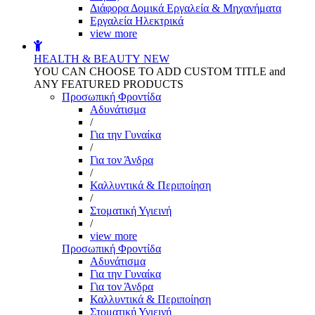
Διάφορα Δομικά Εργαλεία & Μηχανήματα
Εργαλεία Ηλεκτρικά
view more
HEALTH & BEAUTY
NEW
YOU CAN CHOOSE TO ADD CUSTOM TITLE and
ANY FEATURED PRODUCTS
Προσωπική Φροντίδα
Αδυνάτισμα
/
Για την Γυναίκα
/
Για τον Άνδρα
/
Καλλυντικά & Περιποίηση
/
Στοματική Υγιεινή
/
view more
Προσωπική Φροντίδα
Αδυνάτισμα
Για την Γυναίκα
Για τον Άνδρα
Καλλυντικά & Περιποίηση
Στοματική Υγιεινή