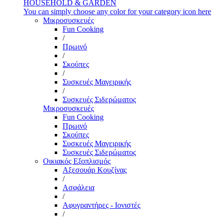
HOUSEHOLD & GARDEN
You can simply choose any color for your category icon here
Μικροσυσκευές
Fun Cooking
/
Πρωινό
/
Σκούπες
/
Συσκευές Μαγειρικής
/
Συσκευές Σιδερώματος
Μικροσυσκευές
Fun Cooking
Πρωινό
Σκούπες
Συσκευές Μαγειρικής
Συσκευές Σιδερώματος
Οικιακός Εξοπλισμός
Αξεσουάρ Κουζίνας
/
Ασφάλεια
/
Αφυγραντήρες - Ιονιστές
/