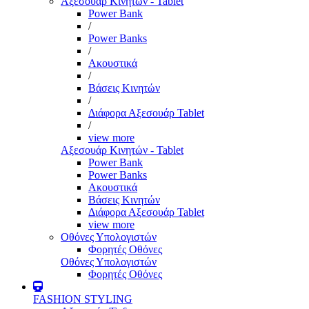
Αξεσουάρ Κινητών - Tablet
Power Bank
/
Power Banks
/
Ακουστικά
/
Βάσεις Κινητών
/
Διάφορα Αξεσουάρ Tablet
/
view more
Αξεσουάρ Κινητών - Tablet
Power Bank
Power Banks
Ακουστικά
Βάσεις Κινητών
Διάφορα Αξεσουάρ Tablet
view more
Οθόνες Υπολογιστών
Φορητές Οθόνες
Οθόνες Υπολογιστών
Φορητές Οθόνες
FASHION STYLING