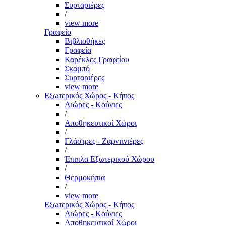
Συρταριέρες
/
view more
Γραφείο
Βιβλιοθήκες
Γραφεία
Καρέκλες Γραφείου
Σκαμπό
Συρταριέρες
view more
Εξωτερικός Χώρος - Κήπος
Αιώρες - Κούνιες
/
Αποθηκευτικοί Χώροι
/
Γλάστρες - Ζαρντινιέρες
/
Έπιπλα Εξωτερικού Χώρου
/
Θερμοκήπια
/
view more
Εξωτερικός Χώρος - Κήπος
Αιώρες - Κούνιες
Αποθηκευτικοί Χώροι