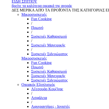
ΕΙΔΗ ΣΠΙΤΙΟΥ
βρείτε τα καλύτερα οικιακά της αγοράς
ΔΕΣ ΜΕΡΙΚΑ ΑΠΌ ΤΑ ΠΡΟΪΌΝΤΑ ΤΗΣ ΚΑΤΗΓΟΡΙΑΣ Ε
Μικροσυσκευές
Fun Cooking
/
Πρωινό
/
Συσκευές Καθαρισμού
/
Συσκευές Μαγειρικής
/
Συσκευές Σιδερώματος
Μικροσυσκευές
Fun Cooking
Πρωινό
Συσκευές Καθαρισμού
Συσκευές Μαγειρικής
Συσκευές Σιδερώματος
Οικιακός Εξοπλισμός
Αξεσουάρ Κουζίνας
/
Ασφάλεια
/
Αφυγραντήρες - Ιονιστές