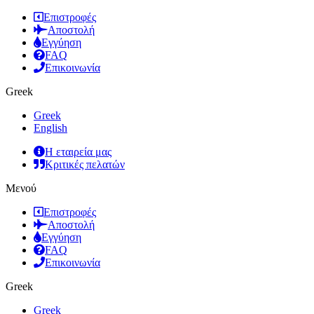
Επιστροφές
Αποστολή
Εγγύηση
FAQ
Επικοινωνία
Greek
Greek
English
Η εταιρεία μας
Κριτικές πελατών
Μενού
Επιστροφές
Αποστολή
Εγγύηση
FAQ
Επικοινωνία
Greek
Greek