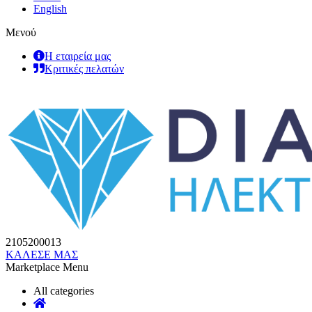
English
Μενού
Η εταιρεία μας
Κριτικές πελατών
2105200013
ΚΑΛΕΣΕ ΜΑΣ
Marketplace Menu
All categories