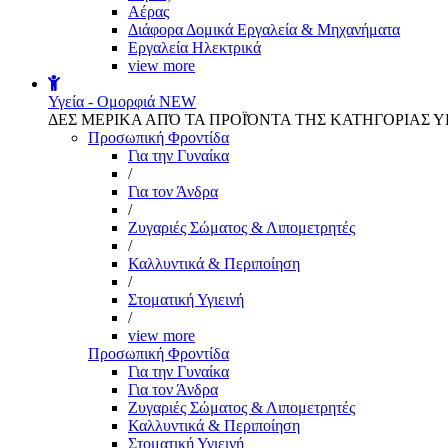
Αέρας
Διάφορα Δομικά Εργαλεία & Μηχανήματα
Εργαλεία Ηλεκτρικά
view more
Υγεία - Ομορφιά
NEW
ΔΕΣ ΜΕΡΙΚΑ ΑΠΌ ΤΑ ΠΡΟΪΌΝΤΑ ΤΗΣ ΚΑΤΗΓΟΡΙΑΣ Υ
Προσωπική Φροντίδα
Για την Γυναίκα
/
Για τον Άνδρα
/
Ζυγαριές Σώματος & Λιπομετρητές
/
Καλλυντικά & Περιποίηση
/
Στοματική Υγιεινή
/
view more
Προσωπική Φροντίδα
Για την Γυναίκα
Για τον Άνδρα
Ζυγαριές Σώματος & Λιπομετρητές
Καλλυντικά & Περιποίηση
Στοματική Υγιεινή