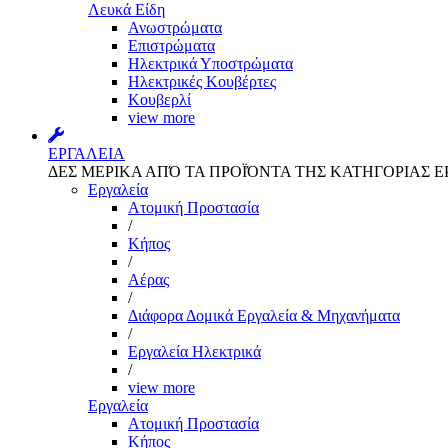
Λευκά Είδη
Ανωστρώματα
Επιστρώματα
Ηλεκτρικά Υποστρώματα
Ηλεκτρικές Κουβέρτες
Κουβερλί
view more
ΕΡΓΑΛΕΙΑ
ΔΕΣ ΜΕΡΙΚΑ ΑΠΌ ΤΑ ΠΡΟΪΌΝΤΑ ΤΗΣ ΚΑΤΗΓΟΡΙΑΣ Ε
Εργαλεία
Aτομική Προστασία
/
Kήπος
/
Αέρας
/
Διάφορα Δομικά Εργαλεία & Μηχανήματα
/
Εργαλεία Ηλεκτρικά
/
view more
Εργαλεία
Aτομική Προστασία
Kήπος