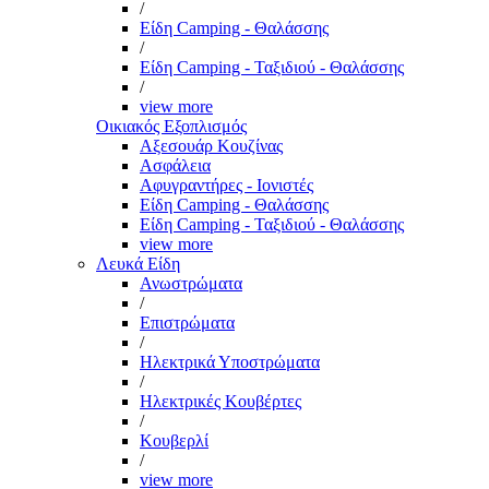
/
Είδη Camping - Θαλάσσης
/
Είδη Camping - Ταξιδιού - Θαλάσσης
/
view more
Οικιακός Εξοπλισμός
Αξεσουάρ Κουζίνας
Ασφάλεια
Αφυγραντήρες - Ιονιστές
Είδη Camping - Θαλάσσης
Είδη Camping - Ταξιδιού - Θαλάσσης
view more
Λευκά Είδη
Ανωστρώματα
/
Επιστρώματα
/
Ηλεκτρικά Υποστρώματα
/
Ηλεκτρικές Κουβέρτες
/
Κουβερλί
/
view more