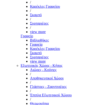
/
Καρέκλες Γραφείου
/
Σκαμπό
/
Συρταριέρες
/
view more
Γραφείο
Βιβλιοθήκες
Γραφεία
Καρέκλες Γραφείου
Σκαμπό
Συρταριέρες
view more
Εξωτερικός Χώρος - Κήπος
Αιώρες - Κούνιες
/
Αποθηκευτικοί Χώροι
/
Γλάστρες - Ζαρντινιέρες
/
Έπιπλα Εξωτερικού Χώρου
/
Θερμοκήπια