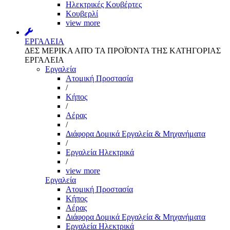
Ηλεκτρικές Κουβέρτες
Κουβερλί
view more
ΕΡΓΑΛΕΙΑ
ΔΕΣ ΜΕΡΙΚΑ ΑΠΌ ΤΑ ΠΡΟΪΌΝΤΑ ΤΗΣ ΚΑΤΗΓΟΡΙΑΣ
ΕΡΓΑΛΕΙΑ
Εργαλεία
Aτομική Προστασία
/
Kήπος
/
Αέρας
/
Διάφορα Δομικά Εργαλεία & Μηχανήματα
/
Εργαλεία Ηλεκτρικά
/
view more
Εργαλεία
Aτομική Προστασία
Kήπος
Αέρας
Διάφορα Δομικά Εργαλεία & Μηχανήματα
Εργαλεία Ηλεκτρικά