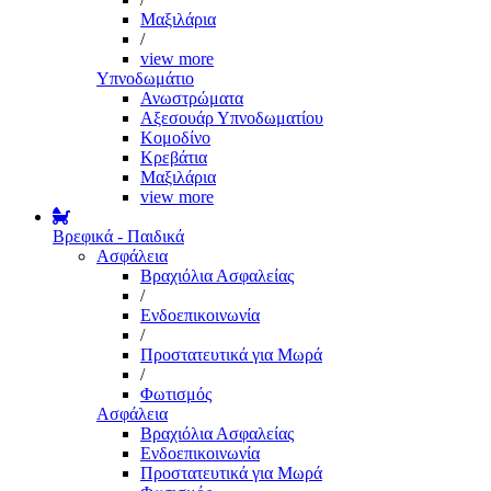
Μαξιλάρια
/
view more
Υπνοδωμάτιο
Ανωστρώματα
Αξεσουάρ Υπνοδωματίου
Κομοδίνο
Κρεβάτια
Μαξιλάρια
view more
Βρεφικά - Παιδικά
Ασφάλεια
Βραχιόλια Ασφαλείας
/
Ενδοεπικοινωνία
/
Προστατευτικά για Μωρά
/
Φωτισμός
Ασφάλεια
Βραχιόλια Ασφαλείας
Ενδοεπικοινωνία
Προστατευτικά για Μωρά