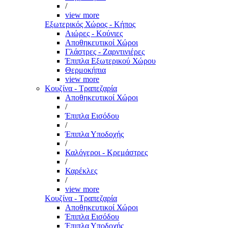
/
view more
Εξωτερικός Χώρος - Κήπος
Αιώρες - Κούνιες
Αποθηκευτικοί Χώροι
Γλάστρες - Ζαρντινιέρες
Έπιπλα Εξωτερικού Χώρου
Θερμοκήπια
view more
Κουζίνα - Τραπεζαρία
Αποθηκευτικοί Χώροι
/
Έπιπλα Εισόδου
/
Έπιπλα Υποδοχής
/
Καλόγεροι - Κρεμάστρες
/
Καρέκλες
/
view more
Κουζίνα - Τραπεζαρία
Αποθηκευτικοί Χώροι
Έπιπλα Εισόδου
Έπιπλα Υποδοχής