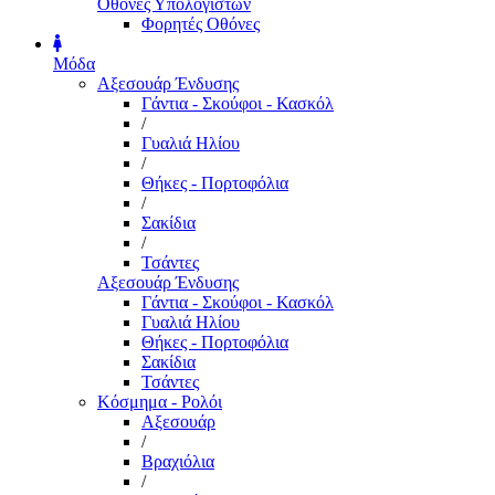
Οθόνες Υπολογιστών
Φορητές Οθόνες
Μόδα
Αξεσουάρ Ένδυσης
Γάντια - Σκούφοι - Κασκόλ
/
Γυαλιά Ηλίου
/
Θήκες - Πορτοφόλια
/
Σακίδια
/
Τσάντες
Αξεσουάρ Ένδυσης
Γάντια - Σκούφοι - Κασκόλ
Γυαλιά Ηλίου
Θήκες - Πορτοφόλια
Σακίδια
Τσάντες
Κόσμημα - Ρολόι
Αξεσουάρ
/
Βραχιόλια
/