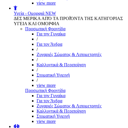
view more
Υγεία - Ομορφιά
NEW
ΔΕΣ ΜΕΡΙΚΑ ΑΠΌ ΤΑ ΠΡΟΪΌΝΤΑ ΤΗΣ ΚΑΤΗΓΟΡΙΑΣ
ΥΓΕΙΑ ΚΑΙ ΟΜΟΡΦΙΑ
Προσωπική Φροντίδα
Για την Γυναίκα
/
Για τον Άνδρα
/
Ζυγαριές Σώματος & Λιπομετρητές
/
Καλλυντικά & Περιποίηση
/
Στοματική Υγιεινή
/
view more
Προσωπική Φροντίδα
Για την Γυναίκα
Για τον Άνδρα
Ζυγαριές Σώματος & Λιπομετρητές
Καλλυντικά & Περιποίηση
Στοματική Υγιεινή
view more