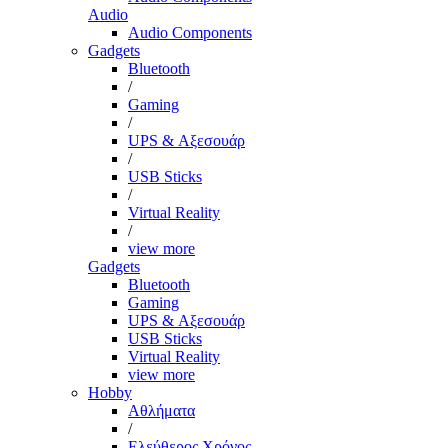
Audio
Audio Components
Gadgets
Bluetooth
/
Gaming
/
UPS & Αξεσουάρ
/
USB Sticks
/
Virtual Reality
/
view more
Gadgets
Bluetooth
Gaming
UPS & Αξεσουάρ
USB Sticks
Virtual Reality
view more
Hobby
Αθλήματα
/
Ελεύθερος Χρόνος