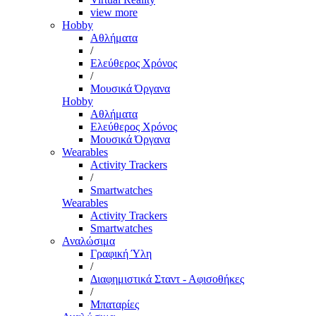
view more
Hobby
Αθλήματα
/
Ελεύθερος Χρόνος
/
Μουσικά Όργανα
Hobby
Αθλήματα
Ελεύθερος Χρόνος
Μουσικά Όργανα
Wearables
Activity Trackers
/
Smartwatches
Wearables
Activity Trackers
Smartwatches
Αναλώσιμα
Γραφική Ύλη
/
Διαφημιστικά Σταντ - Αφισοθήκες
/
Μπαταρίες