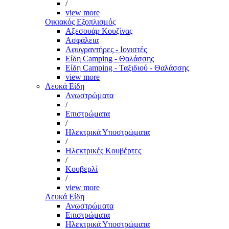
/
view more
Οικιακός Εξοπλισμός
Αξεσουάρ Κουζίνας
Ασφάλεια
Αφυγραντήρες - Ιονιστές
Είδη Camping - Θαλάσσης
Είδη Camping - Ταξιδιού - Θαλάσσης
view more
Λευκά Είδη
Ανωστρώματα
/
Επιστρώματα
/
Ηλεκτρικά Υποστρώματα
/
Ηλεκτρικές Κουβέρτες
/
Κουβερλί
/
view more
Λευκά Είδη
Ανωστρώματα
Επιστρώματα
Ηλεκτρικά Υποστρώματα