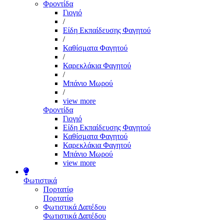
Φροντίδα
Γιογιό
/
Είδη Εκπαίδευσης Φαγητού
/
Καθίσματα Φαγητού
/
Καρεκλάκια Φαγητού
/
Μπάνιο Μωρού
/
view more
Φροντίδα
Γιογιό
Είδη Εκπαίδευσης Φαγητού
Καθίσματα Φαγητού
Καρεκλάκια Φαγητού
Μπάνιο Μωρού
view more
Φωτιστικά
Πορτατίφ
Πορτατίφ
Φωτιστικά Δαπέδου
Φωτιστικά Δαπέδου