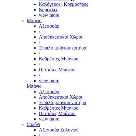
Καλόγεροι - Κρεμάστρες
Καρέκλες
view more
Μπάνιο
Αξεσουάρ
/
Αποθηκευτικοί Χώροι
/
Έπιπλο μπάνιου νιπτήρα
/
Καθρέπτες Μπάνιου
/
Πετσέτες Μπάνιου
/
view more
Μπάνιο
Αξεσουάρ
Αποθηκευτικοί Χώροι
Έπιπλο μπάνιου νιπτήρα
Καθρέπτες Μπάνιου
Πετσέτες Μπάνιου
view more
Σαλόνι
Αξεσουάρ Σαλονιού
/