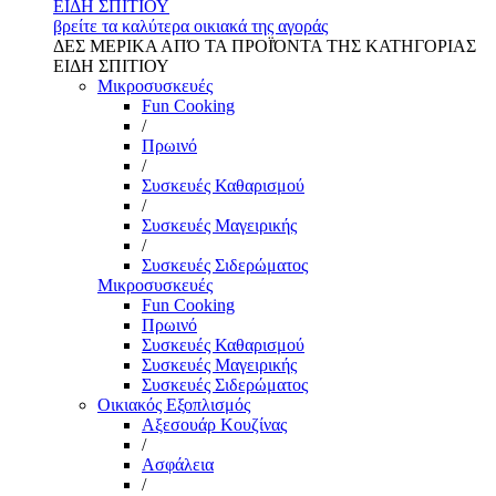
ΕΙΔΗ ΣΠΙΤΙΟΥ
βρείτε τα καλύτερα οικιακά της αγοράς
ΔΕΣ ΜΕΡΙΚΑ ΑΠΌ ΤΑ ΠΡΟΪΌΝΤΑ ΤΗΣ ΚΑΤΗΓΟΡΙΑΣ
ΕΙΔΗ ΣΠΙΤΙΟΥ
Μικροσυσκευές
Fun Cooking
/
Πρωινό
/
Συσκευές Καθαρισμού
/
Συσκευές Μαγειρικής
/
Συσκευές Σιδερώματος
Μικροσυσκευές
Fun Cooking
Πρωινό
Συσκευές Καθαρισμού
Συσκευές Μαγειρικής
Συσκευές Σιδερώματος
Οικιακός Εξοπλισμός
Αξεσουάρ Κουζίνας
/
Ασφάλεια
/