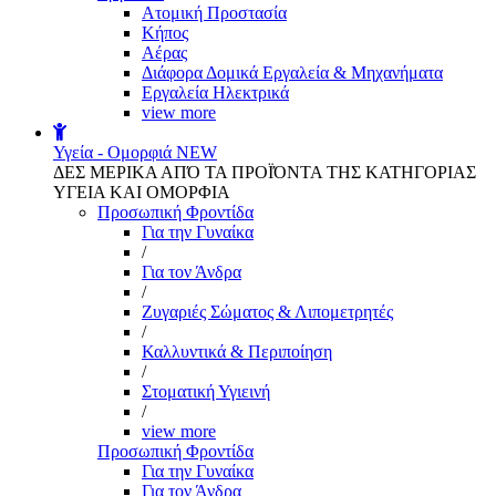
Aτομική Προστασία
Kήπος
Αέρας
Διάφορα Δομικά Εργαλεία & Μηχανήματα
Εργαλεία Ηλεκτρικά
view more
Υγεία - Ομορφιά
NEW
ΔΕΣ ΜΕΡΙΚΑ ΑΠΌ ΤΑ ΠΡΟΪΌΝΤΑ ΤΗΣ ΚΑΤΗΓΟΡΙΑΣ
ΥΓΕΙΑ ΚΑΙ ΟΜΟΡΦΙΑ
Προσωπική Φροντίδα
Για την Γυναίκα
/
Για τον Άνδρα
/
Ζυγαριές Σώματος & Λιπομετρητές
/
Καλλυντικά & Περιποίηση
/
Στοματική Υγιεινή
/
view more
Προσωπική Φροντίδα
Για την Γυναίκα
Για τον Άνδρα