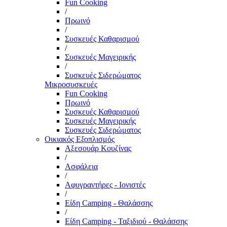
Fun Cooking
/
Πρωινό
/
Συσκευές Καθαρισμού
/
Συσκευές Μαγειρικής
/
Συσκευές Σιδερώματος
Μικροσυσκευές
Fun Cooking
Πρωινό
Συσκευές Καθαρισμού
Συσκευές Μαγειρικής
Συσκευές Σιδερώματος
Οικιακός Εξοπλισμός
Αξεσουάρ Κουζίνας
/
Ασφάλεια
/
Αφυγραντήρες - Ιονιστές
/
Είδη Camping - Θαλάσσης
/
Είδη Camping - Ταξιδιού - Θαλάσσης