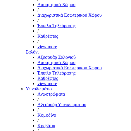
Αποσμητικά Χώρου
/
Διαχωριστικά Εσωτερικού Χώρου
/
Έπιπλα Τηλεόρασης
/
Καθρέφτες
/
view more
Σαλόνι
Αξεσουάρ Σαλονιού
Αποσμητικά Χώρου
Διαχωριστικά Εσωτερικού Χώρου
Έπιπλα Τηλεόρασης
Καθρέφτες
view more
Υπνοδωμάτιο
Ανωστρώματα
/
Αξεσουάρ Υπνοδωματίου
/
Κομοδίνο
/
Κρεβάτια
/