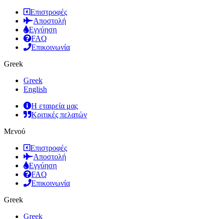
Επιστροφές
Αποστολή
Εγγύηση
FAQ
Επικοινωνία
Greek
Greek
English
Η εταιρεία μας
Κριτικές πελατών
Μενού
Επιστροφές
Αποστολή
Εγγύηση
FAQ
Επικοινωνία
Greek
Greek