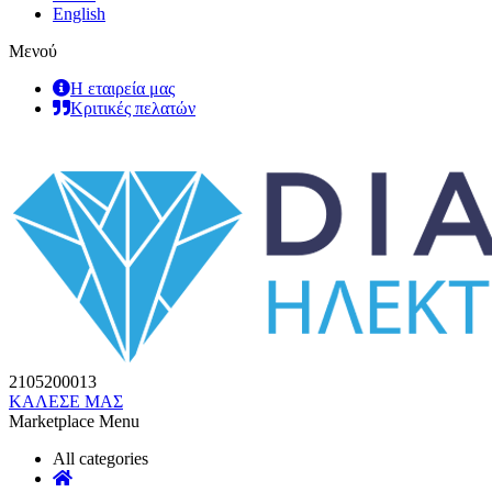
English
Μενού
Η εταιρεία μας
Κριτικές πελατών
2105200013
ΚΑΛΕΣΕ ΜΑΣ
Marketplace Menu
All categories