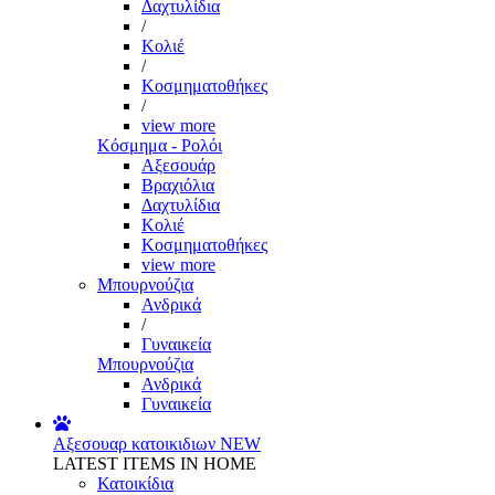
Δαχτυλίδια
/
Κολιέ
/
Κοσμηματοθήκες
/
view more
Κόσμημα - Ρολόι
Αξεσουάρ
Βραχιόλια
Δαχτυλίδια
Κολιέ
Κοσμηματοθήκες
view more
Μπουρνούζια
Ανδρικά
/
Γυναικεία
Μπουρνούζια
Ανδρικά
Γυναικεία
Αξεσουαρ κατοικιδιων
NEW
LATEST ITEMS IN HOME
Κατοικίδια