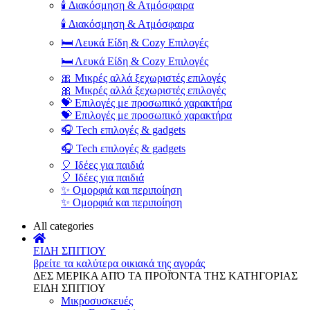
🕯️ Διακόσμηση & Ατμόσφαιρα
🕯️ Διακόσμηση & Ατμόσφαιρα
🛏️ Λευκά Είδη & Cozy Επιλογές
🛏️ Λευκά Είδη & Cozy Επιλογές
🎀 Μικρές αλλά ξεχωριστές επιλογές
🎀 Μικρές αλλά ξεχωριστές επιλογές
💝 Επιλογές με προσωπικό χαρακτήρα
💝 Επιλογές με προσωπικό χαρακτήρα
🎧 Tech επιλογές & gadgets
🎧 Tech επιλογές & gadgets
🎈 Ιδέες για παιδιά
🎈 Ιδέες για παιδιά
✨ Ομορφιά και περιποίηση
✨ Ομορφιά και περιποίηση
All categories
ΕΙΔΗ ΣΠΙΤΙΟΥ
βρείτε τα καλύτερα οικιακά της αγοράς
ΔΕΣ ΜΕΡΙΚΑ ΑΠΌ ΤΑ ΠΡΟΪΌΝΤΑ ΤΗΣ ΚΑΤΗΓΟΡΙΑΣ
ΕΙΔΗ ΣΠΙΤΙΟΥ
Μικροσυσκευές