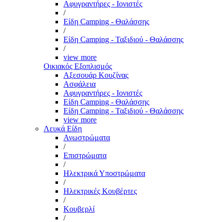
Αφυγραντήρες - Ιονιστές
/
Είδη Camping - Θαλάσσης
/
Είδη Camping - Ταξιδιού - Θαλάσσης
/
view more
Οικιακός Εξοπλισμός
Αξεσουάρ Κουζίνας
Ασφάλεια
Αφυγραντήρες - Ιονιστές
Είδη Camping - Θαλάσσης
Είδη Camping - Ταξιδιού - Θαλάσσης
view more
Λευκά Είδη
Ανωστρώματα
/
Επιστρώματα
/
Ηλεκτρικά Υποστρώματα
/
Ηλεκτρικές Κουβέρτες
/
Κουβερλί
/