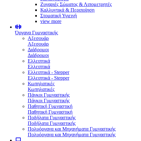
Ζυγαριές Σώματος & Λιπομετρητές
Καλλυντικά & Περιποίηση
Στοματική Υγιεινή
view more
Όργανα Γυμναστικής
Αξεσουάρ
Αξεσουάρ
Διάδρομοι
Διάδρομοι
Ελλειπτικά
Ελλειπτικά
Ελλειπτικά - Stepper
Ελλειπτικά - Stepper
Κωπηλατικές
Κωπηλατικές
Πάγκοι Γυμναστικής
Πάγκοι Γυμναστικής
Παθητική Γυμναστική
Παθητική Γυμναστική
Ποδήλατα Γυμναστικής
Ποδήλατα Γυμναστικής
Πολυόργανα και Μηχανήματα Γυμναστικής
Πολυόργανα και Μηχανήματα Γυμναστικής