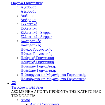
Όργανα Γυμναστικής
Αξεσουάρ
Αξεσουάρ
Διάδρομοι
Διάδρομοι
Ελλειπτικά
Ελλειπτικά
Ελλειπτικά - Stepper
Ελλειπτικά - Stepper
Κωπηλατικές
Κωπηλατικές
Πάγκοι Γυμναστικής
Πάγκοι Γυμναστικής
Παθητική Γυμναστική
Παθητική Γυμναστική
Ποδήλατα Γυμναστικής
Ποδήλατα Γυμναστικής
Πολυόργανα και Μηχανήματα Γυμναστικής
Πολυόργανα και Μηχανήματα Γυμναστικής
Τεχνολογία
Big Sales
ΔΕΣ ΜΕΡΙΚΑ ΑΠΌ ΤΑ ΠΡΟΪΌΝΤΑ ΤΗΣ ΚΑΤΗΓΟΡΙΑΣ
ΤΕΧΝΟΛΟΓΙΑ
Audio
Audio Components