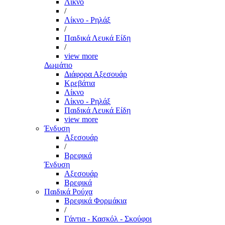
Λίκνο
/
Λίκνο - Ρηλάξ
/
Παιδικά Λευκά Είδη
/
view more
Δωμάτιο
Διάφορα Αξεσουάρ
Κρεβάτια
Λίκνο
Λίκνο - Ρηλάξ
Παιδικά Λευκά Είδη
view more
Ένδυση
Αξεσουάρ
/
Βρεφικά
Ένδυση
Αξεσουάρ
Βρεφικά
Παιδικά Ρούχα
Βρεφικά Φορμάκια
/
Γάντια - Κασκόλ - Σκούφοι