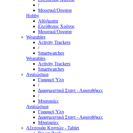
/
Μουσικά Όργανα
Hobby
Αθλήματα
Ελεύθερος Χρόνος
Μουσικά Όργανα
Wearables
Activity Trackers
/
Smartwatches
Wearables
Activity Trackers
Smartwatches
Αναλώσιμα
Γραφική Ύλη
/
Διαφημιστικά Σταντ - Αφισοθήκες
/
Μπαταρίες
Αναλώσιμα
Γραφική Ύλη
Διαφημιστικά Σταντ - Αφισοθήκες
Μπαταρίες
Αξεσουάρ Κινητών - Tablet