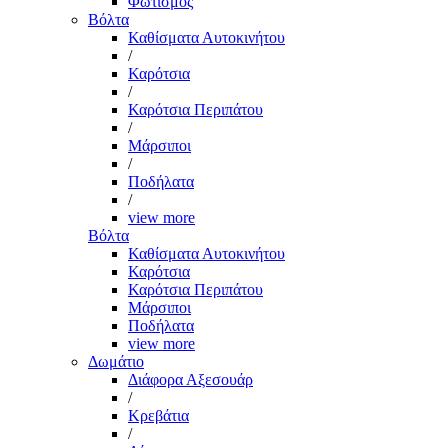
Φωτισμός
Βόλτα
Καθίσματα Αυτοκινήτου
/
Καρότσια
/
Καρότσια Περιπάτου
/
Μάρσιποι
/
Ποδήλατα
/
view more
Βόλτα
Καθίσματα Αυτοκινήτου
Καρότσια
Καρότσια Περιπάτου
Μάρσιποι
Ποδήλατα
view more
Δωμάτιο
Διάφορα Αξεσουάρ
/
Κρεβάτια
/