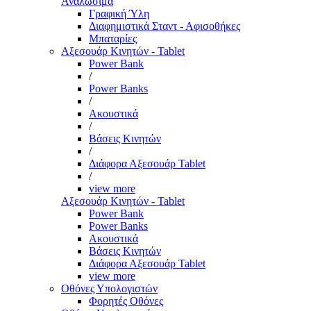
Αναλώσιμα
Γραφική Ύλη
Διαφημιστικά Σταντ - Αφισοθήκες
Μπαταρίες
Αξεσουάρ Κινητών - Tablet
Power Bank
/
Power Banks
/
Ακουστικά
/
Βάσεις Κινητών
/
Διάφορα Αξεσουάρ Tablet
/
view more
Αξεσουάρ Κινητών - Tablet
Power Bank
Power Banks
Ακουστικά
Βάσεις Κινητών
Διάφορα Αξεσουάρ Tablet
view more
Οθόνες Υπολογιστών
Φορητές Οθόνες