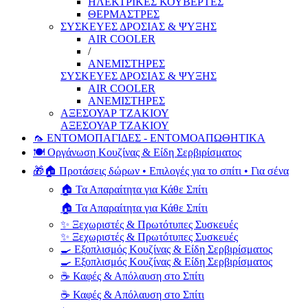
ΗΛΕΚΤΡΙΚΕΣ ΚΟΥΒΕΡΤΕΣ
ΘΕΡΜΑΣΤΡΕΣ
ΣΥΣΚΕΥΕΣ ΔΡΟΣΙΑΣ & ΨΥΞΗΣ
AIR COOLER
/
ΑΝΕΜΙΣΤΗΡΕΣ
ΣΥΣΚΕΥΕΣ ΔΡΟΣΙΑΣ & ΨΥΞΗΣ
AIR COOLER
ΑΝΕΜΙΣΤΗΡΕΣ
ΑΞΕΣΟΥΑΡ ΤΖΑΚΙΟΥ
ΑΞΕΣΟΥΑΡ ΤΖΑΚΙΟΥ
🦟 ΕΝΤΟΜΟΠΑΓΙΔΕΣ - ΕΝΤΟΜΟΑΠΩΘΗΤΙΚΑ
🍽️ Οργάνωση Κουζίνας & Είδη Σερβιρίσματος
🎁🏠 Προτάσεις δώρων • Επιλογές για το σπίτι • Για σένα
🏠 Τα Απαραίτητα για Κάθε Σπίτι
🏠 Τα Απαραίτητα για Κάθε Σπίτι
✨ Ξεχωριστές & Πρωτότυπες Συσκευές
✨ Ξεχωριστές & Πρωτότυπες Συσκευές
🍳 Εξοπλισμός Κουζίνας & Είδη Σερβιρίσματος
🍳 Εξοπλισμός Κουζίνας & Είδη Σερβιρίσματος
☕ Καφές & Απόλαυση στο Σπίτι
☕ Καφές & Απόλαυση στο Σπίτι