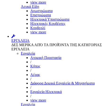
view more
Λευκά Είδη
Ανωστρώματα
Επιστρώματα
Ηλεκτρικά Υποστρώματα
Ηλεκτρικές Κουβέρτες
Κουβερλί
view more
ΕΡΓΑΛΕΙΑ
ΔΕΣ ΜΕΡΙΚΑ ΑΠΌ ΤΑ ΠΡΟΪΌΝΤΑ ΤΗΣ ΚΑΤΗΓΟΡΙΑΣ
ΕΡΓΑΛΕΙΑ
Εργαλεία
Aτομική Προστασία
/
Kήπος
/
Αέρας
/
Διάφορα Δομικά Εργαλεία & Μηχανήματα
/
Εργαλεία Ηλεκτρικά
/
view more
Εργαλεία